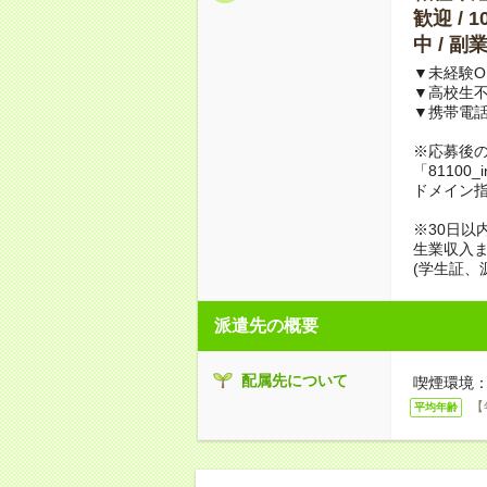
歓迎 / 
中 / 
▼未経験O
▼高校生
▼携帯電
※応募後
「81100_
ドメイン
※30日以
生業収入ま
(学生証、
派遣先の概要
配属先について
喫煙環境：
【
平均年齢