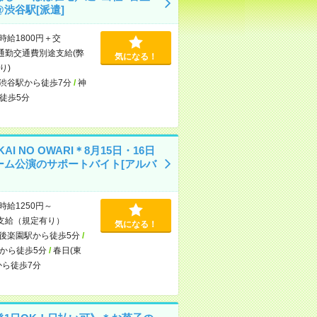
渋谷駅[派遣]
時給1800円＋交
通勤交通費別途支給(弊
気になる！
り)
渋谷駅から徒歩7分
/
神
徒歩5分
KAI NO OWARI＊8月15日・16日
ーム公演のサポートバイト[アルバ
時給1250円～
支給（規定有り）
気になる！
後楽園駅から徒歩5分
/
から徒歩5分
/
春日(東
から徒歩7分