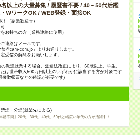
10名以上の大量募集 / 履歴書不要 / 40～50代活躍
副業・WワークOK / WEB登録・面接OK
K！（副業歓迎☆）
不可
話をお持ちの方（業務連絡に使用）
のご連絡はメールです。
info@cam-com.jp」よりお送りします。
指定受信の解除をお願いします。
内の派遣就業する場合、派遣法改正により、60歳以上、学生、
たは世帯収入500万円以上のいずれかに該当する方が対象です
源泉徴収票などの確認が必要です)
禁煙・分煙(就業先による)
年齢不問】20代、30代、40代、50代と幅広い年代の方が活躍中！