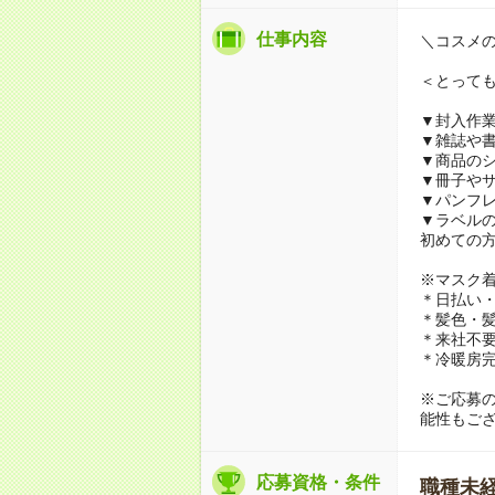
仕事内容
＼コスメ
＜とって
▼封入作
▼雑誌や
▼商品の
▼冊子や
▼パンフ
▼ラベル
初めての
※マスク
＊日払い・
＊髪色・髪
＊来社不要
＊冷暖房
※ご応募
能性もご
応募資格・条件
職種未経験