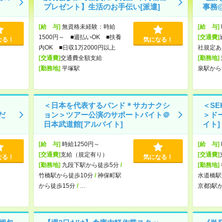
プレゼント】生活のお手伝い[派遣]
事務@
[給 与]
無資格未経験：時給
[給 与]
1500円～ ■週払いOK ■扶養
[交通費]
なる！
気になる！
内OK ■日収1万2000円以上
社規定あ
[交通費]
交通費全額支給
[勤務地]
[勤務地]
平塚駅
泉駅から
＜日本を代表するバンド＊サカナクシ
＜SE
だ
ョン＞ツアー公演のサポートバイト＠
＞ド
日本武道館[アルバイト]
イト]
[給 与]
時給1250円～
[給 与]
[交通費]
支給（規定有り）
[交通費]
なる！
気になる！
[勤務地]
九段下駅から徒歩5分
/
[勤務地]
竹橋駅から徒歩10分
/
神保町駅
水道橋駅
から徒歩15分
/
…
京都)駅