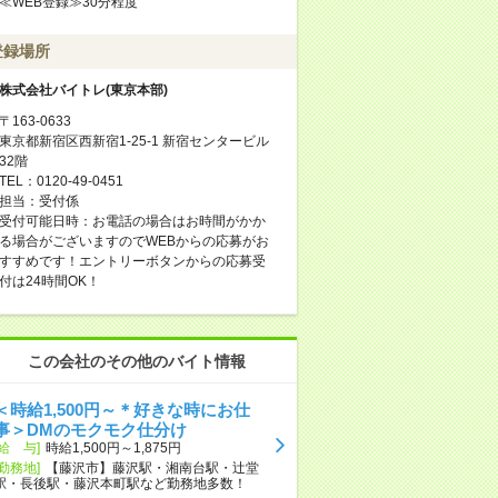
≪WEB登録≫30分程度
登録場所
株式会社バイトレ(東京本部)
〒163-0633
東京都新宿区西新宿1-25-1 新宿センタービル
32階
TEL：0120-49-0451
担当：受付係
受付可能日時：お電話の場合はお時間がかか
る場合がございますのでWEBからの応募がお
すすめです！エントリーボタンからの応募受
付は24時間OK！
この会社のその他のバイト情報
＜時給1,500円～＊好きな時にお仕
事＞DMのモクモク仕分け
[給 与]
時給1,500円～1,875円
[勤務地]
【藤沢市】藤沢駅・湘南台駅・辻堂
駅・長後駅・藤沢本町駅など勤務地多数！