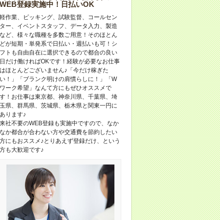
WEB登録実施中！日払いOK
軽作業、ピッキング、試験監督、コールセン
ター、イベントスタッフ、データ入力、製造
など、様々な職種を多数ご用意！そのほとん
どが短期・単発系で日払い・週払いも可！シ
フトも自由自在に選択できるので都合の良い
日だけ働ければOKです！経験が必要なお仕事
はほとんどございません♪「今だけ稼ぎた
い！」「ブランク明けの肩慣らしに！」「W
ワーク希望」なんて方にもぜひオススメで
す！お仕事は東京都、神奈川県、千葉県、埼
玉県、群馬県、茨城県、栃木県と関東一円に
あります♪
来社不要のWEB登録も実施中ですので、なか
なか都合が合わない方や交通費を節約したい
方にもおススメ♪とりあえず登録だけ、という
方も大歓迎です♪