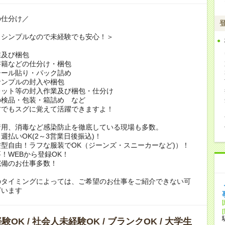
の仕分け／
もシンプルなので未経験でも安心！＞
業及び梱包
書籍などの仕分け・梱包
シール貼り・パック詰め
サンプルの封入や梱包
レット等の封入作業及び梱包・仕分け
の検品・包装・箱詰め など
方でもスグに覚えて活躍できますよ！
着用、消毒など感染防止を徹底している現場も多数。
週払いOK(2～3営業日後振込)！
型自由！ラフな服装でOK（ジーンズ・スニーカーなど)）！
！WEBから登録OK！
完備のお仕事多数！
のタイミングによっては、ご希望のお仕事をご紹介できない可
ざいます
OK / 社会人未経験OK / ブランクOK / 大学生