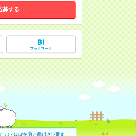
応募する
ブックマーク
なし！<ほぼ在宅／週1出社>審査