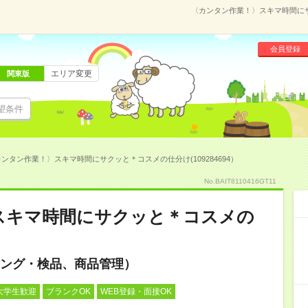
〈カンタン作業！〉スキマ時間にサク
会員登録
エリア変更
関東版
望条件
ンタン作業！〉スキマ時間にサクッと＊コスメの仕分け(109284694）
No.BAIT8110416GT11
スキマ時間にサクッと＊コスメの
ング・検品、商品管理）
大学生歓迎
ブランクOK
WEB登録・面接OK