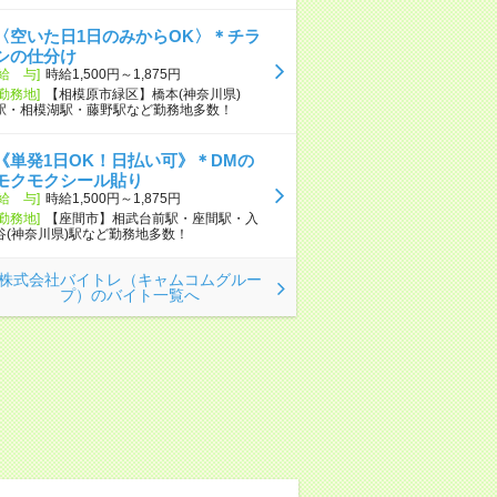
〈空いた日1日のみからOK〉＊チラ
シの仕分け
[給 与]
時給1,500円～1,875円
[勤務地]
【相模原市緑区】橋本(神奈川県)
駅・相模湖駅・藤野駅など勤務地多数！
《単発1日OK！日払い可》＊DMの
モクモクシール貼り
[給 与]
時給1,500円～1,875円
[勤務地]
【座間市】相武台前駅・座間駅・入
谷(神奈川県)駅など勤務地多数！
株式会社バイトレ（キャムコムグルー
プ）のバイト一覧へ