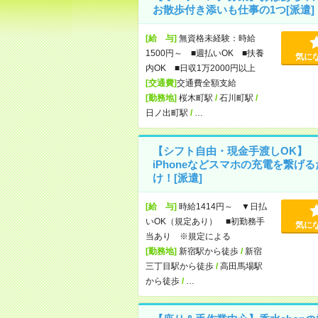
お散歩付き添いも仕事の1つ[派遣]
[給 与]
無資格未経験：時給
1500円～ ■週払いOK ■扶養
気に
内OK ■日収1万2000円以上
[交通費]
交通費全額支給
[勤務地]
桜木町駅
/
石川町駅
/
日ノ出町駅
/
…
【シフト自由・現金手渡しOK】
iPhoneなどスマホの充電を繋げる
け！[派遣]
[給 与]
時給1414円～ ▼日払
いOK（規定あり） ■初勤務手
気に
当あり ※規定による
[勤務地]
新宿駅から徒歩
/
新宿
三丁目駅から徒歩
/
高田馬場駅
から徒歩
/
…