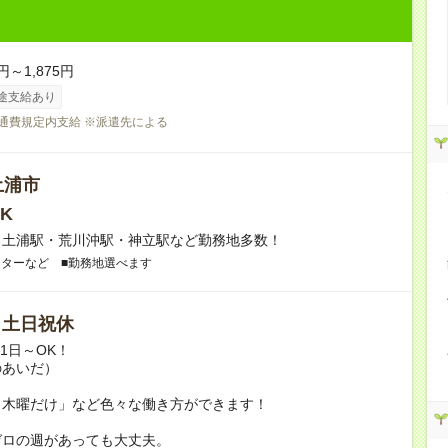
円～1,875円
途支給あり
交通費規定内支給 ※派遣先による
土浦市
K
】土浦駅・荒川沖駅・神立駅など勤務地多数！
ンターなど ■勤務地選べます
/ 土日祝休
月1日～OK！
のあいだ）
と木曜だけ」など色々な働き方ができます！
ゼロの週があっても大丈夫。