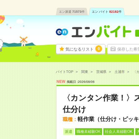
エン派遣
71573
件
エン バイト
82182
件
0
気になるリスト
保存した希
バイトTOP
関東
茨城県
土浦市
〈カ
NEW
掲載日 :
2026
/
08
/
06
〈カンタン作業！〉
仕分け
軽作業（仕分け・ピッキ
職種：
派遣
職種未経験OK
社会人未経験OK