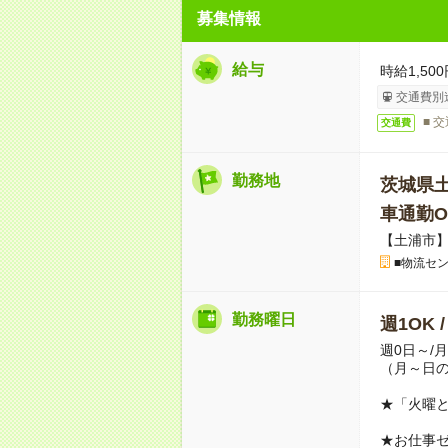
募集情報
給与
時給1,500
交通費別
■ 
交通費
勤務地
茨城県
車通勤O
【土浦市
■物流セ
勤務曜日
週1OK 
週0日～/
（月～日
★「火曜
★お仕事