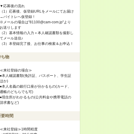
▼応募後の流れ
（1）応募後、仮登録URLをメールにてお届け
→バイトレへ仮登録！
※メールの場合は"81100@cam-com.jp"より
お送りします
（2）基本情報の入力＋本人確認書類を撮影し
てメール送信♪
（3）本登録完了後、お仕事の検索＆お申込！
持ち物
≪来社登録の場合≫
●本人確認書類(免許証、パスポート、学生証
ほか)
●本人名義の銀行口座が分かるもの(カード、
通帳のどちらでも可)
●現住所がわかるもの(公共料金や携帯電話の
請求書など)
所要時間
≪来社登録≫1時間程度