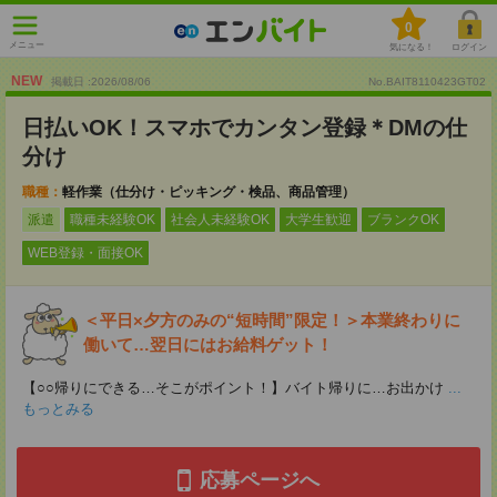
0
メニュー
気になる！
ログイン
NEW
掲載日 :2026
/
08
/
06
No.BAIT8110423GT02
日払いOK！スマホでカンタン登録＊DMの仕
分け
職種：
軽作業（仕分け・ピッキング・検品、商品管理）
派遣
職種未経験OK
社会人未経験OK
大学生歓迎
ブランクOK
WEB登録・面接OK
＜平日×夕方のみの“短時間”限定！＞本業終わりに
働いて…翌日にはお給料ゲット！
【○○帰りにできる…そこがポイント！】バイト帰りに…お出かけ
...
もっとみる
応募ページへ