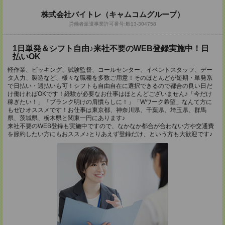
株式会社バイトレ（キャムコムグループ）
労働者派遣事業許可番号:般13-304758
1日単発＆シフト自由♪来社不要のWEB登録実施中！日
払いOK
軽作業、ピッキング、試験監督、コールセンター、イベントスタッフ、デー
タ入力、製造など、様々な職種を多数ご用意！そのほとんどが短期・単発系
で日払い・週払いも可！シフトも自由自在に選択できるので都合の良い日だ
け働ければOKです！経験が必要なお仕事はほとんどございません♪「今だけ
稼ぎたい！」「ブランク明けの肩慣らしに！」「Wワーク希望」なんて方に
もぜひオススメです！お仕事は東京都、神奈川県、千葉県、埼玉県、群馬
県、茨城県、栃木県と関東一円にあります♪
来社不要のWEB登録も実施中ですので、なかなか都合が合わない方や交通費
を節約したい方にもおススメ♪とりあえず登録だけ、という方も大歓迎です♪