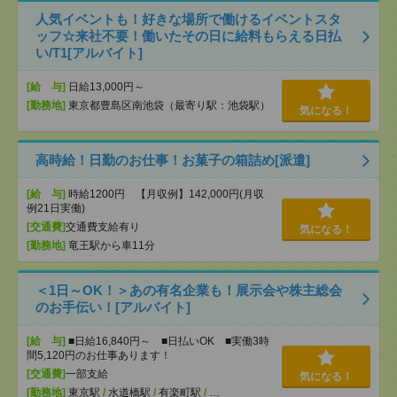
人気イベントも！好きな場所で働けるイベントスタ
ッフ☆来社不要！働いたその日に給料もらえる日払
い/T1[アルバイト]
[給 与]
日給13,000円～
[勤務地]
東京都豊島区南池袋（最寄り駅：池袋駅）
気になる！
高時給！日勤のお仕事！お菓子の箱詰め[派遣]
[給 与]
時給1200円 【月収例】142,000円(月収
例21日実働)
[交通費]
交通費支給有り
気になる！
[勤務地]
竜王駅から車11分
＜1日～OK！＞あの有名企業も！展示会や株主総会
のお手伝い！[アルバイト]
[給 与]
■日給16,840円～ ■日払いOK ■実働3時
間5,120円のお仕事あります！
[交通費]
一部支給
気になる！
[勤務地]
東京駅
/
水道橋駅
/
有楽町駅
/
…