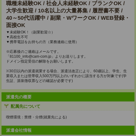
職種未経験OK / 社会人未経験OK / ブランクOK /
大学生歓迎 / 10名以上の大量募集 / 履歴書不要 /
40～50代活躍中 / 副業・WワークOK / WEB登録・
面接OK
▼未経験OK！（副業歓迎☆）
▼高校生不可
▼携帯電話をお持ちの方（業務連絡に使用）
※応募後のご連絡はメールです。
「81100_info@cam-com.jp」よりお送りします。
ドメイン指定受信の解除をお願いします。
※30日以内の派遣就業する場合、派遣法改正により、60歳以上、学生、生
業収入または世帯収入500万円以上のいずれかに該当する方が対象です(学
生証、源泉徴収票などの確認が必要です)
派遣先の概要
配属先について
喫煙環境：禁煙・分煙(就業先による)
派遣会社情報