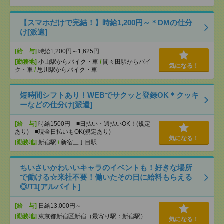
【スマホだけで完結！】時給1,200円～＊DMの仕分
け[派遣]
[給 与]
時給1,200円～1,625円
[勤務地]
小山駅からバイク・車
/
間々田駅からバイ
気になる！
ク・車
/
思川駅からバイク・車
短時間シフトあり！WEBでサクッと登録OK＊クッキ
ーなどの仕分け[派遣]
[給 与]
時給1500円 ■日払い・週払いOK！(規定
あり) ■現金日払いもOK(規定あり)
気になる！
[勤務地]
新宿駅
/
新宿三丁目駅
ちいさいかわいいキャラのイベントも！好きな場所
で働ける☆来社不要！働いたその日に給料もらえる
◎/T1[アルバイト]
[給 与]
日給13,000円～
[勤務地]
東京都新宿区新宿（最寄り駅：新宿駅）
気になる！