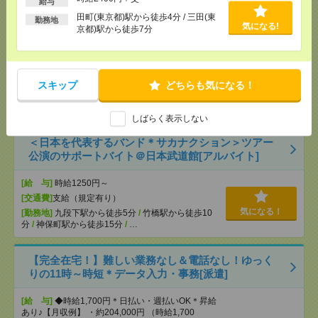
給与
田町(東京都)駅から徒歩4分 / 三田(東
勤務地
＼！完全在宅！／土日含む週2～OK<講座受付
気になる!
京都)駅から徒歩7分
>@2400円[派遣]
[給 与]
時給2400円＋交
[交通費]
交通費実費支給（当社規定あり）
スキップ
どちらも気になる！
気になる！
[勤務地]
田町(東京都)駅から徒歩4分
/
三田(東京都)
駅から徒歩7分
しばらく表示しない
＜日本を代表するバンド＊サカナクション＞ツアー
公演のサポートバイト＠日本武道館[アルバイト]
[給 与]
時給1250円～
[交通費]
支給（規定有り）
気になる！
[勤務地]
九段下駅から徒歩5分
/
竹橋駅から徒歩10
分
/
神保町駅から徒歩15分
/
…
【完全在宅！】難しい業務なし＆電話なし！ゆっく
りの11時～時短＊データ入力・事務[派遣]
[給 与]
◆時給1,700円＊日払い・週払いOK＊昇給
あり♪【月収例】 ・約204,000円 （時給1,700