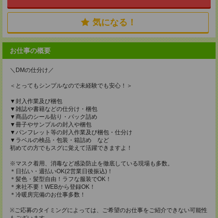
気になる！
お仕事の概要
＼DMの仕分け／
＜とってもシンプルなので未経験でも安心！＞
▼封入作業及び梱包
▼雑誌や書籍などの仕分け・梱包
▼商品のシール貼り・パック詰め
▼冊子やサンプルの封入や梱包
▼パンフレット等の封入作業及び梱包・仕分け
▼ラベルの検品・包装・箱詰め など
初めての方でもスグに覚えて活躍できますよ！
※マスク着用、消毒など感染防止を徹底している現場も多数。
＊日払い・週払いOK(2営業日後振込)！
＊髪色・髪型自由！ラフな服装でOK！
＊来社不要！WEBから登録OK！
＊冷暖房完備のお仕事多数！
※ご応募のタイミングによっては、ご希望のお仕事をご紹介できない可能性