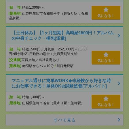
[給 与]
時給1,300円～
[勤務地]
山梨県笛吹市石和町松本（最寄り駅：石和
気になる！
温泉駅）
【土日休み】【1ヶ月短期】高時給1500円！アルバム
の中身チェック・梱包[派遣]
[給 与]
時給1500円／月収例：252,000円＝1,500
円×8時間×21日勤務の場合＋交通費別途支給
[交通費]
実費支給／当社規定あり。
気になる！
[勤務地]
赤羽駅からバス10分
/
川口元郷駅
マニュアル通りに簡単WORK◆未経験から好きな時
にお仕事できる！単発OK◎試験監督[アルバイト]
[給 与]
時給1,300円～
[勤務地]
山梨県韮崎市若宮（最寄り駅：韮崎駅）
気になる！
すべて見る