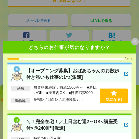
メール
LINE
で送る
で送る
×
シェア
ツイート
ブックマーク
どちらのお仕事が気になりますか？
1
/10
あなたの閲覧履歴からの
【オープニング募集】おばあちゃんのお散歩
おすすめ
付き添いも仕事の1つ[派遣]
無資格未経験：時給1500円～ ■週払
給与
いOK ■扶養内OK ■日収1万2000円
【オープニング募集】おばあちゃんのお散歩付き添
以上
巣鴨駅 / 目白駅 / 北池袋駅 / …
気になる!
勤務地
いも仕事の1つ[派遣]
[給 与]
無資格未経験：時給1500円～ ■週払い
＼！完全在宅！／土日含む週2～OK<講座受
OK ■扶養内OK ■日収1万2000円以上
付>@2400円[派遣]
[交通費]
交通費全額支給
気になる！
[勤務地]
巣鴨駅
/
目白駅
/
北池袋駅
/
…
時給2400円＋交