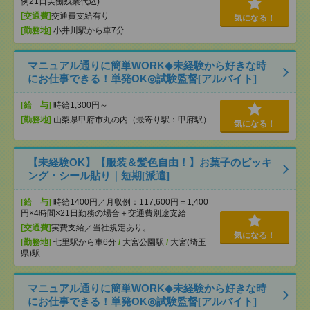
例21日実働残業代込)
[交通費]
交通費支給有り
気になる！
[勤務地]
小井川駅から車7分
マニュアル通りに簡単WORK◆未経験から好きな時
にお仕事できる！単発OK◎試験監督[アルバイト]
[給 与]
時給1,300円～
[勤務地]
山梨県甲府市丸の内（最寄り駅：甲府駅）
気になる！
【未経験OK】【服装＆髪色自由！】お菓子のピッキ
ング・シール貼り｜短期[派遣]
[給 与]
時給1400円／月収例：117,600円＝1,400
円×4時間×21日勤務の場合＋交通費別途支給
[交通費]
実費支給／当社規定あり。
気になる！
[勤務地]
七里駅から車6分
/
大宮公園駅
/
大宮(埼玉
県)駅
マニュアル通りに簡単WORK◆未経験から好きな時
にお仕事できる！単発OK◎試験監督[アルバイト]