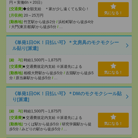
円 × 実働6h × 20日）
[交通費]
◆全額支給 ＊家が少し遠くても安心！
気になる！
[月収例]
20～25万円
[勤務地]
竹芝駅から徒歩2分
/
浜松町駅から徒歩4分
/
大門(東京都)駅から徒歩5分
/
…
《単発1日OK！日払い可》＊文房具のモクモクシー
ル貼り[派遣]
[給 与]
時給1,500円～1,875円
[交通費]
■ 交通費規定内支給 ※派遣先による
気になる！
[勤務地]
相模大野駅から徒歩5分
/
古淵駅から徒歩5
分
/
原当麻駅から徒歩5分
/
…
《単発1日OK！日払い可》＊DMのモクモクシール貼
り[派遣]
[給 与]
時給1,500円～1,875円
[交通費]
■ 交通費規定内支給 ※派遣先による
気になる！
[勤務地]
つくば駅から徒歩5分
/
研究学園駅から徒
歩5分
/
みどりの駅から徒歩5分
/
…