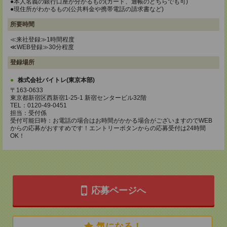
●本人名義の銀行口座が分かるもの(カード、通帳のどちらでも可)
●現住所がわかるもの(公共料金や携帯電話の請求書など)
所要時間
≪来社登録≫1時間程度
≪WEB登録≫30分程度
登録場所
株式会社バイトレ(東京本部)
〒163-0633
東京都新宿区西新宿1-25-1 新宿センタービル32階
TEL：0120-49-0451
担当：受付係
受付可能日時：お電話の場合はお時間がかかる場合がございますのでWEB
からの応募がおすすめです！エントリーボタンからの応募受付は24時間
OK！
応募ページへ
気になる！