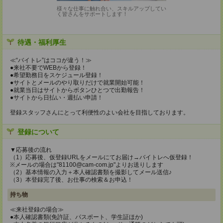
様々な仕事に触れ合い、スキルアップしてい
く皆さんをサポートします！
待遇・福利厚生
≪“バイトレ”はココが違う！≫
●来社不要でWEBから登録！
●希望勤務日をスケジュール登録！
●サイトとメールのやり取りだけで就業開始可能！
●就業当日はサイトからボタンひとつで出勤報告！
●サイトから日払い・週払い申請！
登録スタッフさんにとって利便性のよい会社を目指しております。
登録について
▼応募後の流れ
（1）応募後、仮登録URLをメールにてお届け→バイトレへ仮登録！
※メールの場合は"81100@cam-com.jp"よりお送りします
（2）基本情報の入力＋本人確認書類を撮影してメール送信♪
（3）本登録完了後、お仕事の検索＆お申込！
持ち物
≪来社登録の場合≫
●本人確認書類(免許証、パスポート、学生証ほか)