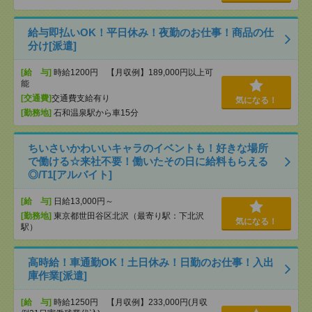
給与即払いOK！平日休み！夜勤のお仕事！商品の仕
分け[派遣]
[給 与]
時給1200円 【月収例】189,000円以上可
能
[交通費]
交通費支給有り
気になる！
[勤務地]
石和温泉駅から車15分
ちいさいかわいいキャラのイベントも！好きな場所
で働ける☆来社不要！働いたその日に給料もらえる
◎/T1[アルバイト]
[給 与]
日給13,000円～
[勤務地]
東京都世田谷区北沢（最寄り駅：下北沢
気になる！
駅）
高時給！車通勤OK！土日休み！日勤のお仕事！入出
庫作業[派遣]
[給 与]
時給1250円 【月収例】233,000円(月収