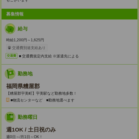
もございます
募集情報
給与
時給1,200円～1,625円
交通費別途支給あり
■ 交通費規定内支給 ※派遣先による
交通費
勤務地
福岡県糟屋郡
【糟屋郡宇美町】宇美駅など勤務地多数！
■物流センターなど ■勤務地選べます
勤務曜日
週1OK / 土日祝のみ
週0日～/月1日～OK！