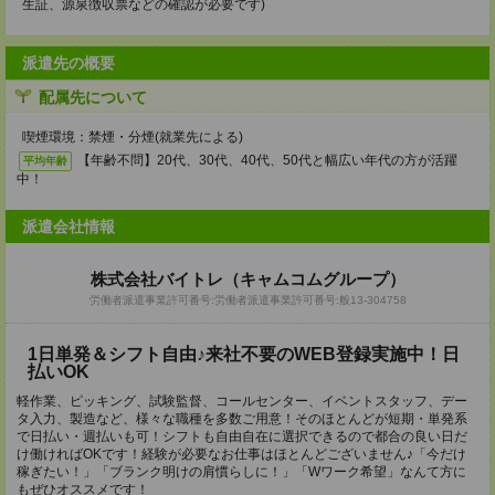
生証、源泉徴収票などの確認が必要です)
派遣先の概要
配属先について
喫煙環境：禁煙・分煙(就業先による)
【年齢不問】20代、30代、40代、50代と幅広い年代の方が活躍
平均年齢
中！
派遣会社情報
株式会社バイトレ（キャムコムグループ）
労働者派遣事業許可番号:労働者派遣事業許可番号:般13-304758
1日単発＆シフト自由♪来社不要のWEB登録実施中！日
払いOK
軽作業、ピッキング、試験監督、コールセンター、イベントスタッフ、デー
タ入力、製造など、様々な職種を多数ご用意！そのほとんどが短期・単発系
で日払い・週払いも可！シフトも自由自在に選択できるので都合の良い日だ
け働ければOKです！経験が必要なお仕事はほとんどございません♪「今だけ
稼ぎたい！」「ブランク明けの肩慣らしに！」「Wワーク希望」なんて方に
もぜひオススメです！