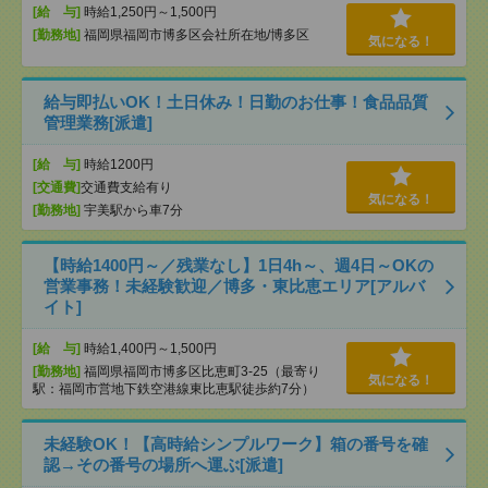
[給 与]
時給1,250円～1,500円
[勤務地]
福岡県福岡市博多区会社所在地/博多区
気になる！
給与即払いOK！土日休み！日勤のお仕事！食品品質
管理業務[派遣]
[給 与]
時給1200円
[交通費]
交通費支給有り
気になる！
[勤務地]
宇美駅から車7分
【時給1400円～／残業なし】1日4h～、週4日～OKの
営業事務！未経験歓迎／博多・東比恵エリア[アルバ
イト]
[給 与]
時給1,400円～1,500円
[勤務地]
福岡県福岡市博多区比恵町3-25（最寄り
気になる！
駅：福岡市営地下鉄空港線東比恵駅徒歩約7分）
未経験OK！【高時給シンプルワーク】箱の番号を確
認→その番号の場所へ運ぶ[派遣]