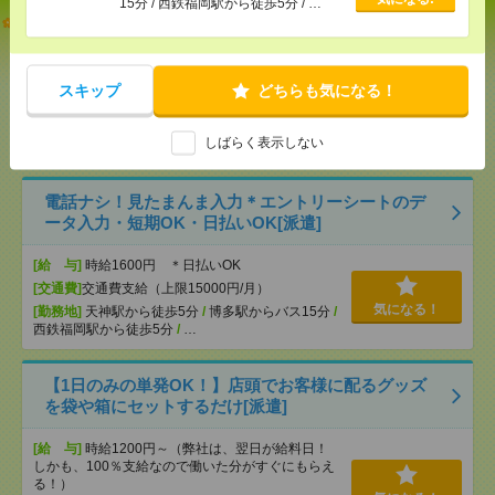
15分 / 西鉄福岡駅から徒歩5分 / …
説明会参加で全員に【現金2千円相当プレゼント】生
活のお手伝い[派遣]
[給 与]
無資格未経験：時給1300円～ ■週払い
スキップ
どちらも気になる！
OK ■扶養内OK ■日収1万400円以上
[交通費]
交通費全額支給
気になる！
しばらく表示しない
[勤務地]
長者原駅
/
柚須駅
/
原町駅
/
…
電話ナシ！見たまんま入力＊エントリーシートのデ
ータ入力・短期OK・日払いOK[派遣]
[給 与]
時給1600円 ＊日払いOK
[交通費]
交通費支給（上限15000円/月）
気になる！
[勤務地]
天神駅から徒歩5分
/
博多駅からバス15分
/
西鉄福岡駅から徒歩5分
/
…
【1日のみの単発OK！】店頭でお客様に配るグッズ
を袋や箱にセットするだけ[派遣]
[給 与]
時給1200円～（弊社は、翌日が給料日！
しかも、100％支給なので働いた分がすぐにもらえ
る！）