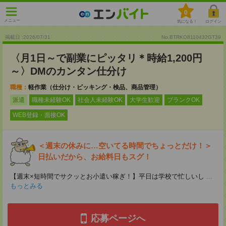
0
メニュー
気になる！
ログイン
掲載日 :2026
/
07
/
31
No.BTRKO8110432GT39
〈月1日～で副業にピッタリ＊時給1,200円
～〉DMのカンタン仕分け
職種：
軽作業（仕分け・ピッキング・検品、商品管理）
派遣
職種未経験OK
社会人未経験OK
大学生歓迎
ブランクOK
WEB登録・面接OK
＜週末の休みに…空いてる時間でちょっとだけ！＞
日払いだから、お給料日もスグ！
【週末×短時間でサクッとお小遣い稼ぎ！】平日は学校で忙しいし
...
もっとみる
応募ページへ