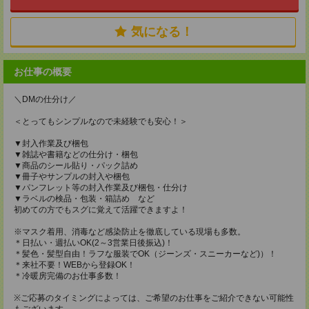
気になる！
お仕事の概要
＼DMの仕分け／
＜とってもシンプルなので未経験でも安心！＞
▼封入作業及び梱包
▼雑誌や書籍などの仕分け・梱包
▼商品のシール貼り・パック詰め
▼冊子やサンプルの封入や梱包
▼パンフレット等の封入作業及び梱包・仕分け
▼ラベルの検品・包装・箱詰め など
初めての方でもスグに覚えて活躍できますよ！
※マスク着用、消毒など感染防止を徹底している現場も多数。
＊日払い・週払いOK(2～3営業日後振込)！
＊髪色・髪型自由！ラフな服装でOK（ジーンズ・スニーカーなど)）！
＊来社不要！WEBから登録OK！
＊冷暖房完備のお仕事多数！
※ご応募のタイミングによっては、ご希望のお仕事をご紹介できない可能性