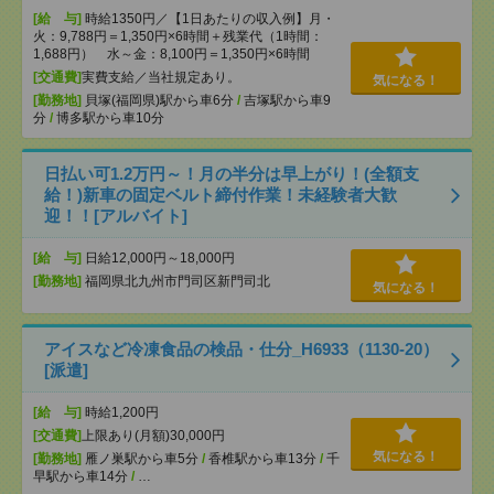
[給 与]
時給1350円／【1日あたりの収入例】月・
火：9,788円＝1,350円×6時間＋残業代（1時間：
1,688円） 水～金：8,100円＝1,350円×6時間
[交通費]
実費支給／当社規定あり。
気になる！
[勤務地]
貝塚(福岡県)駅から車6分
/
吉塚駅から車9
分
/
博多駅から車10分
日払い可1.2万円～！月の半分は早上がり！(全額支
給！)新車の固定ベルト締付作業！未経験者大歓
迎！！[アルバイト]
[給 与]
日給12,000円～18,000円
[勤務地]
福岡県北九州市門司区新門司北
気になる！
アイスなど冷凍食品の検品・仕分_H6933（1130-20）
[派遣]
[給 与]
時給1,200円
[交通費]
上限あり(月額)30,000円
気になる！
[勤務地]
雁ノ巣駅から車5分
/
香椎駅から車13分
/
千
早駅から車14分
/
…