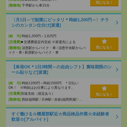
気になる！
[勤務地]
千早駅から車15分
〈月1日～で副業にピッタリ＊時給1,200円～〉チラ
シのカンタン仕分け[派遣]
[給 与]
時給1,200円～1,625円
[交通費]
■ 交通費規定内支給 ※派遣先による
気になる！
[勤務地]
須恵駅からバイク・車
/
須恵中央駅からバ
イク・車
/
新原駅からバイク・車
【単発OK＊1日3時間～の自由シフト】賞味期限のシ
ール貼りなど[派遣]
[給 与]
時給1200円～時給1500円 ＊日払い
OK！ ※時給はお仕事により異なります。
[交通費]
別途支給（規定あり）
気になる！
[勤務地]
西鉄福岡駅
/
天神駅
/
赤坂(福岡県)駅
/
…
すぐ働ける☆糟屋郡駅近☆商品検品作業☆未経験者
歓迎☆[アルバイト]