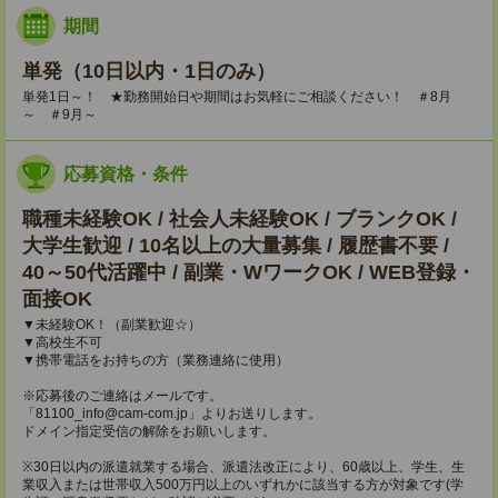
期間
単発（10日以内・1日のみ）
単発1日～！ ★勤務開始日や期間はお気軽にご相談ください！ ＃8月
～ ＃9月～
応募資格・条件
職種未経験OK / 社会人未経験OK / ブランクOK /
大学生歓迎 / 10名以上の大量募集 / 履歴書不要 /
40～50代活躍中 / 副業・WワークOK / WEB登録・
面接OK
▼未経験OK！（副業歓迎☆）
▼高校生不可
▼携帯電話をお持ちの方（業務連絡に使用）
※応募後のご連絡はメールです。
「81100_info@cam-com.jp」よりお送りします。
ドメイン指定受信の解除をお願いします。
※30日以内の派遣就業する場合、派遣法改正により、60歳以上、学生、生
業収入または世帯収入500万円以上のいずれかに該当する方が対象です(学