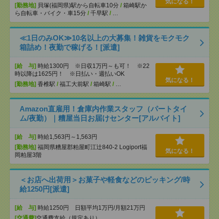
気になる！
[勤務地]
貝塚(福岡県)駅から自転車10分
/
箱崎駅か
ら自転車・バイク・車15分
/
千早駅
/
…
≪1日のみOK≫10名以上の大募集！雑貨をモクモク
箱詰め！夜勤で稼げる！[派遣]
[給 与]
時給1300円 ※日収1万円～も可！ ※22
時以降は1625円！ ※日払い・週払いOK
気になる！
[勤務地]
香椎駅
/
福工大前駅
/
箱崎駅
/
…
Amazon直雇用！倉庫内作業スタッフ（パートタイ
ム/夜勤）｜糟屋当日お届けセンター[アルバイト]
[給 与]
時給1,563円～1,563円
[勤務地]
福岡県糟屋郡粕屋町江辻840-2 Logiport福
気になる！
岡粕屋3階
＜お店へ出荷用＞お菓子や軽食などのピッキング/時
給1250円[派遣]
[給 与]
時給1250円 日額平均1万円/月額21万円
[交通費]
交通費支給（規定あり）