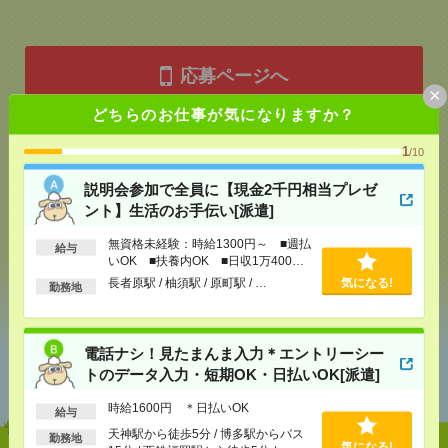
応募ページへ
×
どちらのお仕事が気になりますか？
気になる！
1
/10
説明会参加で全員に【現金2千円相当プレゼ
ント】生活のお手伝い[派遣]
メール
LINE
で送る
で送る
無資格未経験：時給1300円～ ■週払
給与
いOK ■扶養内OK ■日収1万400円
以上
シェア
ツイート
ブックマーク
長者原駅 / 柚須駅 / 原町駅 / …
気になる!
勤務地
電話ナシ！見たまんま入力＊エントリーシー
あなたの閲覧履歴からの
トのデータ入力・短期OK・日払いOK[派遣]
おすすめ
時給1600円 ＊日払いOK
給与
天神駅から徒歩5分 / 博多駅からバス
勤務地
気になる!