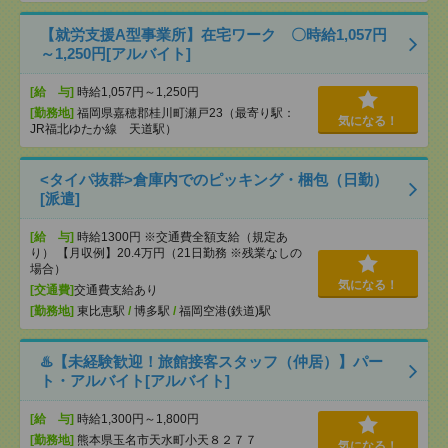
【就労支援A型事業所】在宅ワーク 〇時給1,057円
～1,250円[アルバイト]
[給 与]
時給1,057円～1,250円
[勤務地]
福岡県嘉穂郡桂川町瀬戸23（最寄り駅：
気になる！
JR福北ゆたか線 天道駅）
<タイパ抜群>倉庫内でのピッキング・梱包（日勤）
[派遣]
[給 与]
時給1300円 ※交通費全額支給（規定あ
り） 【月収例】20.4万円（21日勤務 ※残業なしの
場合）
気になる！
[交通費]
交通費支給あり
[勤務地]
東比恵駅
/
博多駅
/
福岡空港(鉄道)駅
♨️【未経験歓迎！旅館接客スタッフ（仲居）】パー
ト・アルバイト[アルバイト]
[給 与]
時給1,300円～1,800円
[勤務地]
熊本県玉名市天水町小天８２７７
気になる！