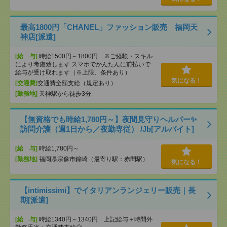
最高1800円「CHANEL」ファッション販売 福岡天
神店[派遣]
[給 与]
時給1500円～1800円 ※ご経験・スキル
により考慮致します スマホでかんたんに前払いで
給与が受け取れます（※上限、条件あり）
気になる！
[交通費]
交通費全額支給（規定あり）
[勤務地]
天神駅から徒歩3分
【無資格でも時給1,780円～】夜間見守りヘルパー✨
訪問介護（週1日から／夜勤専従） /Jb[アルバイト]
[給 与]
時給1,780円～
[勤務地]
福岡県宗像市鐘崎（最寄り駅：赤間駅）
気になる！
【intimissimi】でイタリアンランジェリー販売｜長
期[派遣]
[給 与]
時給1340円～1340円 上記給与＋時間外