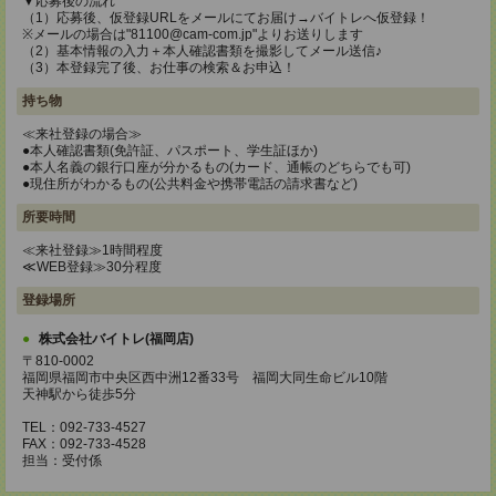
▼応募後の流れ
（1）応募後、仮登録URLをメールにてお届け→バイトレへ仮登録！
※メールの場合は"81100@cam-com.jp"よりお送りします
（2）基本情報の入力＋本人確認書類を撮影してメール送信♪
（3）本登録完了後、お仕事の検索＆お申込！
持ち物
≪来社登録の場合≫
●本人確認書類(免許証、パスポート、学生証ほか)
●本人名義の銀行口座が分かるもの(カード、通帳のどちらでも可)
●現住所がわかるもの(公共料金や携帯電話の請求書など)
所要時間
≪来社登録≫1時間程度
≪WEB登録≫30分程度
登録場所
株式会社バイトレ(福岡店)
〒810-0002
福岡県福岡市中央区西中洲12番33号 福岡大同生命ビル10階
天神駅から徒歩5分
TEL：092-733-4527
FAX：092-733-4528
担当：受付係