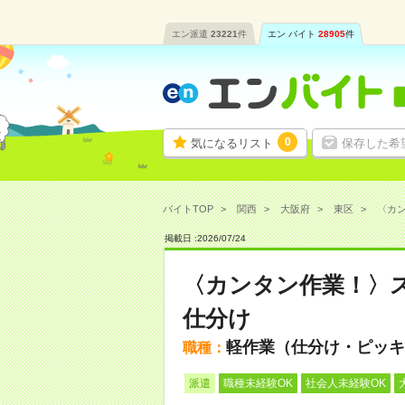
エン派遣
23221
件
エン バイト
28905
件
0
気になるリスト
保存した希
バイトTOP
関西
大阪府
東区
〈カン
掲載日 :
2026
/
07
/
24
〈カンタン作業！〉
仕分け
軽作業（仕分け・ピッキ
職種：
派遣
職種未経験OK
社会人未経験OK