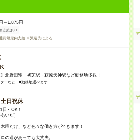
円～1,875円
途支給あり
交通費規定内支給 ※派遣先による
区
K
区】北野田駅・初芝駅・萩原天神駅など勤務地多数！
ンターなど ■勤務地選べます
/ 土日祝休
月1日～OK！
のあいだ）
と木曜だけ」など色々な働き方ができます！
ゼロの週があっても大丈夫。