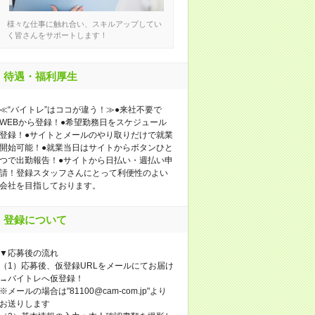
様々な仕事に触れ合い、スキルアップしてい
く皆さんをサポートします！
待遇・福利厚生
≪“バイトレ”はココが違う！≫●来社不要で
WEBから登録！●希望勤務日をスケジュール
登録！●サイトとメールのやり取りだけで就業
開始可能！●就業当日はサイトからボタンひと
つで出勤報告！●サイトから日払い・週払い申
請！登録スタッフさんにとって利便性のよい
会社を目指しております。
登録について
▼応募後の流れ
（1）応募後、仮登録URLをメールにてお届け
→バイトレへ仮登録！
※メールの場合は"81100@cam-com.jp"より
お送りします