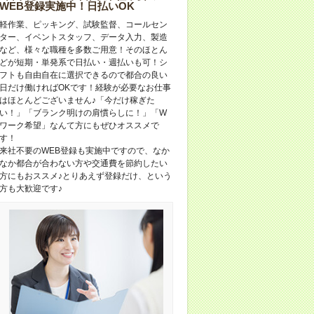
WEB登録実施中！日払いOK
軽作業、ピッキング、試験監督、コールセン
ター、イベントスタッフ、データ入力、製造
など、様々な職種を多数ご用意！そのほとん
どが短期・単発系で日払い・週払いも可！シ
フトも自由自在に選択できるので都合の良い
日だけ働ければOKです！経験が必要なお仕事
はほとんどございません♪「今だけ稼ぎた
い！」「ブランク明けの肩慣らしに！」「W
ワーク希望」なんて方にもぜひオススメで
す！
来社不要のWEB登録も実施中ですので、なか
なか都合が合わない方や交通費を節約したい
方にもおススメ♪とりあえず登録だけ、という
方も大歓迎です♪