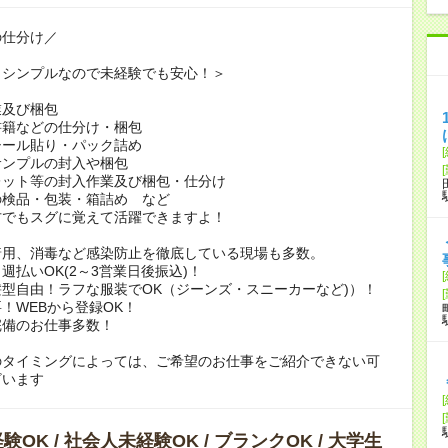
の仕分け／
もシンプルなので未経験でも安心！＞
業及び梱包
書籍などの仕分け・梱包
シール貼り・パック詰め
サンプルの封入や梱包
レット等の封入作業及び梱包・仕分け
の検品・包装・箱詰め など
方でもスグに覚えて活躍できますよ！
着用、消毒など感染防止を徹底している現場も多数。
週払いOK(2～3営業日後振込)！
型自由！ラフな服装でOK（ジーンズ・スニーカーなど)）！
！WEBから登録OK！
完備のお仕事多数！
のタイミングによっては、ご希望のお仕事をご紹介できない可
ざいます
OK / 社会人未経験OK / ブランクOK / 大学生