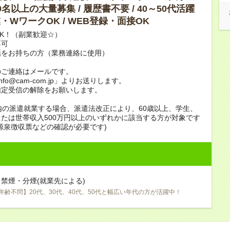
10名以上の大量募集 / 履歴書不要 / 40～50代活躍
副業・WワークOK / WEB登録・面接OK
K！（副業歓迎☆）
不可
話をお持ちの方（業務連絡に使用）
のご連絡はメールです。
info@cam-com.jp」よりお送りします。
指定受信の解除をお願いします。
内の派遣就業する場合、派遣法改正により、60歳以上、学生、
たは世帯収入500万円以上のいずれかに該当する方が対象です
源泉徴収票などの確認が必要です)
禁煙・分煙(就業先による)
年齢不問】20代、30代、40代、50代と幅広い年代の方が活躍中！