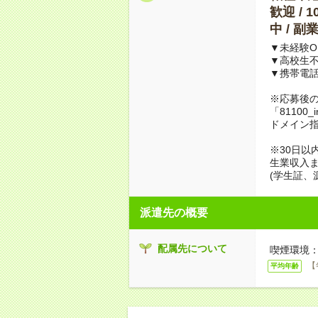
歓迎 / 
中 / 
▼未経験O
▼高校生
▼携帯電
※応募後
「81100_
ドメイン
※30日以
生業収入ま
(学生証、
派遣先の概要
配属先について
喫煙環境：
【
平均年齢