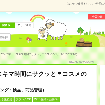
〈カンタン作業！〉スキマ時間にサク
会員登録
エリア変更
関西版
望条件
タン作業！〉スキマ時間にサクッと＊コスメの仕分け(109283966）
No.BAIB8110428GT07
スキマ時間にサクッと＊コスメの
ング・検品、商品管理）
大学生歓迎
ブランクOK
WEB登録・面接OK