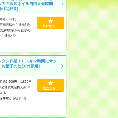
入力＃服装ネイル自由＃短時間
日払[派遣]
時給1600円
西梅田駅から徒歩3分
/
気になる！
(阪神線)駅から徒歩4分
から徒歩4分
/
…
ンタン作業！〉スキマ時間にサク
＊お菓子の仕分け[派遣]
時給1,500円～1,875円
■ 交通費規定内支給 ※
気になる！
よる
深井駅から徒歩5分