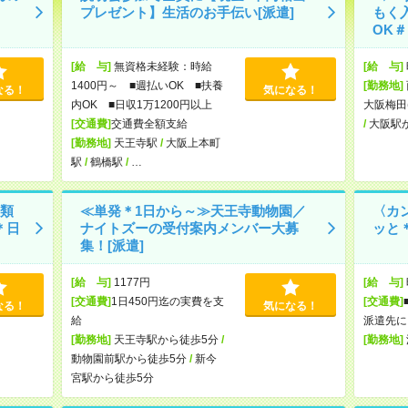
プレゼント】生活のお手伝い[派遣]
もく
OK＃
[給 与]
無資格未経験：時給
[給 与]
1400円～ ■週払いOK ■扶養
[勤務地]
なる！
気になる！
内OK ■日収1万1200円以上
大阪梅田
[交通費]
交通費全額支給
/
大阪駅
[勤務地]
天王寺駅
/
大阪上本町
駅
/
鶴橋駅
/
…
類
≪単発＊1日から～≫天王寺動物園／
〈カ
＊日
ナイトズーの受付案内メンバー大募
ッと
集！[派遣]
[給 与]
1177円
[給 与]
[交通費]
1日450円迄の実費を支
[交通費]
なる！
気になる！
給
派遣先に
[勤務地]
天王寺駅から徒歩5分
/
[勤務地]
動物園前駅から徒歩5分
/
新今
宮駅から徒歩5分