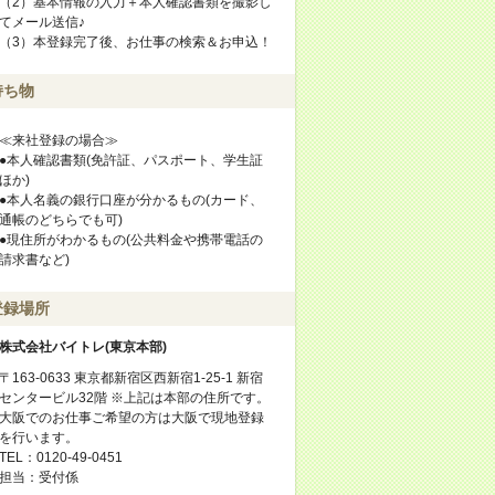
（2）基本情報の入力＋本人確認書類を撮影し
てメール送信♪
（3）本登録完了後、お仕事の検索＆お申込！
持ち物
≪来社登録の場合≫
●本人確認書類(免許証、パスポート、学生証
ほか)
●本人名義の銀行口座が分かるもの(カード、
通帳のどちらでも可)
●現住所がわかるもの(公共料金や携帯電話の
請求書など)
登録場所
株式会社バイトレ(東京本部)
〒163-0633 東京都新宿区西新宿1-25-1 新宿
センタービル32階 ※上記は本部の住所です。
大阪でのお仕事ご希望の方は大阪で現地登録
を行います。
TEL：0120-49-0451
担当：受付係