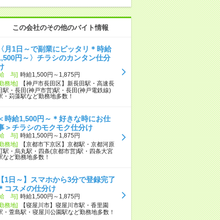
この会社のその他のバイト情報
〈月1日～で副業にピッタリ＊時給
1,500円～〉チラシのカンタン仕分
け
[給 与]
時給1,500円～1,875円
[勤務地]
【神戸市長田区】新長田駅・高速長
田駅・長田(神戸市営)駅・長田(神戸電鉄線)
駅・苅藻駅など勤務地多数！
＜時給1,500円～＊好きな時にお仕
事＞チラシのモクモク仕分け
[給 与]
時給1,500円～1,875円
[勤務地]
【京都市下京区】京都駅・京都河原
町駅・烏丸駅・四条(京都市営)駅・四条大宮
駅など勤務地多数！
【1日～】スマホから3分で登録完了
＊コスメの仕分け
[給 与]
時給1,500円～1,875円
[勤務地]
【寝屋川市】寝屋川市駅・香里園
駅・萱島駅・寝屋川公園駅など勤務地多数！