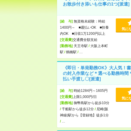
お散歩付き添いも仕事の1つ[派遣]
[給 与]
無資格未経験：時給
1400円～ ■週払いOK ■扶養
気に
内OK ■日収1万1200円以上
[交通費]
交通費全額支給
[勤務地]
天王寺駅
/
大阪上本町
駅
/
鶴橋駅
/
…
《即日・単発勤務OK》大人気！書
の封入作業など＊選べる勤務時間
払い手渡し〇[派遣]
[給 与]
時給1284円～1605円
[交通費]
上限1,000円/日
気に
[勤務地]
御幣島駅から徒歩10分
/
千船駅から徒歩12分
/
尼崎(阪
神線)駅から【登録地】徒歩1分
/
…