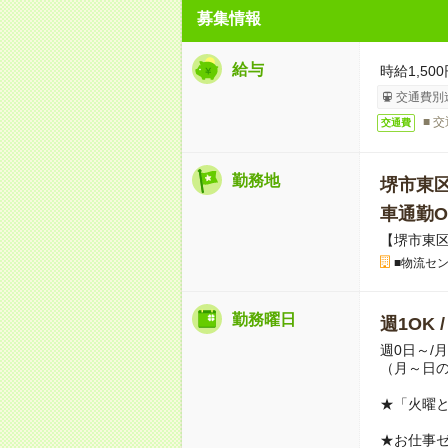
募集情報
給与
時給1,500
交通費別
■ 
交通費
勤務地
堺市東
車通勤O
【堺市東
■物流セ
勤務曜日
週1OK 
週0日～/
（月～日
★「火曜
★お仕事