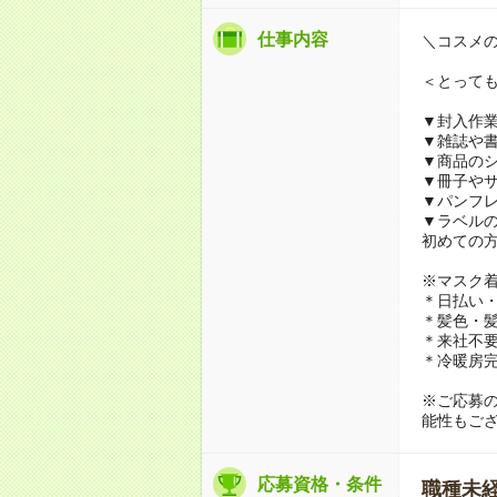
仕事内容
＼コスメ
＜とって
▼封入作
▼雑誌や
▼商品の
▼冊子や
▼パンフ
▼ラベル
初めての
※マスク
＊日払い・
＊髪色・髪
＊来社不要
＊冷暖房
※ご応募
能性もご
応募資格・条件
職種未経験