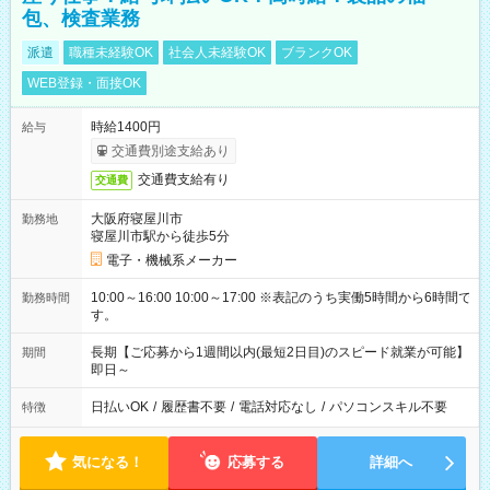
包、検査業務
派遣
職種未経験OK
社会人未経験OK
ブランクOK
WEB登録・面接OK
時給1400円
給与
交通費別途支給あり
交通費支給有り
交通費
大阪府寝屋川市
勤務地
寝屋川市駅から徒歩5分
電子・機械系メーカー
10:00～16:00 10:00～17:00 ※表記のうち実働5時間から6時間で
勤務時間
す。
長期【ご応募から1週間以内(最短2日目)のスピード就業が可能】
期間
即日～
日払いOK
/
履歴書不要
/
電話対応なし
/
パソコンスキル不要
特徴
気になる！
応募する
詳細へ