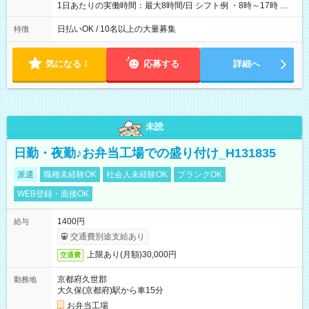
1日あたりの実働時間：最大8時間/日 シフト例 ・8時～17時 ・
12時～21時
日払いOK / 10名以上の大量募集
特徴
気になる！
応募する
詳細へ
未読
日勤・夜勤♪お弁当工場での盛り付け_H131835
派遣
職種未経験OK
社会人未経験OK
ブランクOK
WEB登録・面接OK
1400円
給与
交通費別途支給あり
上限あり(月額)30,000円
交通費
京都府久世郡
勤務地
大久保(京都府)駅から車15分
お弁当工場