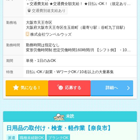
＋交通費支給 ★交通費全額支給！ ★日払いOK！（規定あり） ┗
働いたその日に現金GET♪ お仕事後はコンビニATMから 日払
交通費別途支給あり
い分を引き落とせます！ 【試用期間】試用期間なし
大阪市天王寺区
勤務地
大阪府大阪市天王寺区生玉前町（最寄り駅：谷町九丁目駅）
株式会社ワンベルウッズ
勤務時間は指定なし
勤務時間
変形労働時間制 想定労働時間160時間/月 【シフト例】 ・10：
00～20：00
単発・1日のみOK
期間
日払いOK / 副業・WワークOK / 10名以上の大量募集
特徴
気になる！
応募する
詳細へ
未読
日用品の取付け・検査・軽作業【奈良市】
派遣
職種未経験OK
ブランクOK