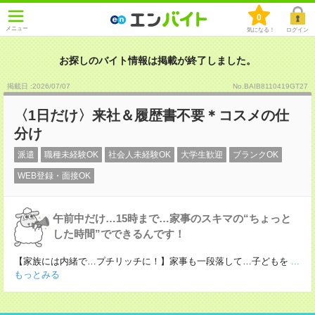
0
メニュー
気になる！
ログイン
お探しのバイト情報は掲載が終了しました。
掲載日 :2026
/
07
/
07
No.BAIB8110419GT27
〈1日だけ〉来社＆履歴書不要＊コスメの仕
分け
派遣
職種未経験OK
社会人未経験OK
大学生歓迎
ブランクOK
WEB登録・面接OK
午前中だけ…15時まで…家事のスキマの“ちょっと
した時間”でできるんです！
【家族には内緒で…プチリッチに！】家事も一段落して…子どもを
...
もっとみる