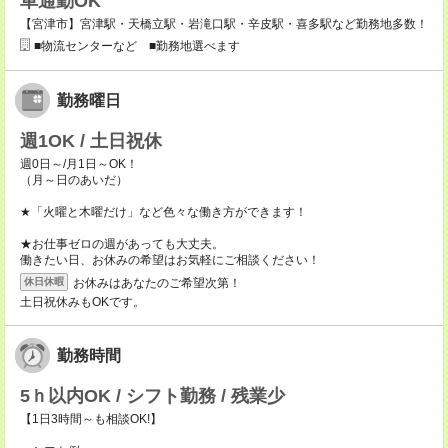
車通勤OK
【宮津市】宮津駅・天橋立駅・岩滝口駅・辛皮駅・喜多駅など勤務地多数！
■物流センターなど ■勤務地選べます
勤務曜日
週1OK / 土日祝休
週0日～/月1日～OK！
（月～日のあいだ）
★「火曜と木曜だけ」など色々な働き方ができます！
★お仕事ゼロの週があっても大丈夫。
働きたい日、お休みの希望はお気軽にご相談ください！
お休みはあなたのご希望次第！
休日休暇
土日祝休みもOKです。
勤務時間
5ｈ以内OK / シフト勤務 / 残業少
【1日3時間～も相談OK!】