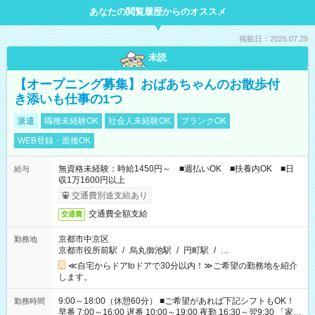
あなたの閲覧履歴からのオススメ
掲載日：2026.07.29
未読
【オープニング募集】おばあちゃんのお散歩付
き添いも仕事の1つ
派遣
職種未経験OK
社会人未経験OK
ブランクOK
WEB登録・面接OK
無資格未経験：時給1450円～ ■週払いOK ■扶養内OK ■日
給与
収1万1600円以上
交通費別途支給あり
交通費全額支給
交通費
京都市中京区
勤務地
京都市役所前駅
/
烏丸御池駅
/
円町駅
/
…
≪自宅からドアtoドアで30分以内！≫ご希望の勤務地を紹介
します。
9:00～18:00（休憩60分） ■ご希望があれば下記シフトもOK！
勤務時間
早番 7:00～16:00 遅番 10:00～19:00 夜勤 16:30～翌9:30 「家族