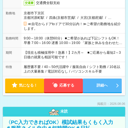
交通費全額支給
交通費
京都市下京区
勤務地
京都河原町駅
/
四条(京都市営)駅
/
大宮(京都府)駅
/
…
≪自宅からドアtoドアで30分以内！≫ご希望の勤務地を紹介
します。
9:00～18:00（休憩60分） ■ご希望があれば下記シフトもOK！
勤務時間
早番 7:00～16:00 遅番 10:00～19:00 「家族と休みを合わせた
い」 「余裕を持って夕飯の準備がしたい」 「できれば残業はし
たくない」 など、ご希望を教えてくださいね。 ※Wワーク希望
【現在も積極採用中！急募！】2カ月～ ■ご応募から最短2～3
期間
の方へ 今ご覧のお仕事で希望する勤務時間と、もう1つのお仕事
日後の就業も相談可能です！
の勤務時間。 合計で週40時間を超える場合は応募できません。
履歴書不要
/
40～50代活躍中
/
服装自由
/
シフト勤務
/
10名以
特徴
上の大量募集
/
電話対応なし
/
パソコンスキル不要
気になる！
応募する
詳細へ
掲載日：2026.08.06
未読
〈PC入力できればOK〉模試結果もくもく入力