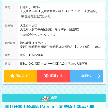
日給16,500円～
給与
＋交通費支給 ★交通費全額支給！ ★日払いOK！（規定あり） ┗
働いたその日に現金GET♪ お仕事後はコンビニATMから 日払
交通費別途支給あり
い分を引き落とせます！ 【試用期間】試用期間なし
大阪市中央区
勤務地
大阪府大阪市中央区難波（最寄り駅：難波駅）
株式会社ワンベルウッズ
勤務時間は指定なし
勤務時間
変形労働時間制 想定労働時間160時間/月 【シフト例】 ・10：
00～20：00
単発・1日のみOK
期間
日払いOK / 副業・WワークOK / 10名以上の大量募集
特徴
気になる！
応募する
詳細へ
未読
座り仕事！給与即払いOK！高時給！製品の梱