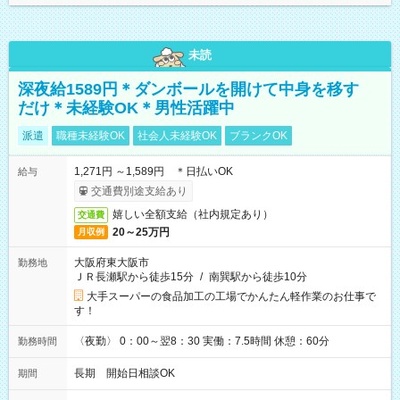
未読
深夜給1589円＊ダンボールを開けて中身を移す
だけ＊未経験OK＊男性活躍中
派遣
職種未経験OK
社会人未経験OK
ブランクOK
1,271円 ～1,589円 ＊日払いOK
給与
交通費別途支給あり
嬉しい全額支給（社内規定あり）
交通費
20～25万円
月収例
大阪府東大阪市
勤務地
ＪＲ長瀬駅から徒歩15分
/
南巽駅から徒歩10分
大手スーパーの食品加工の工場でかんたん軽作業のお仕事で
す！
〈夜勤〉 0：00～翌8：30 実働：7.5時間 休憩：60分
勤務時間
長期 開始日相談OK
期間