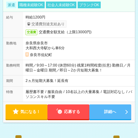
派遣
職種未経験OK
社会人未経験OK
ブランクOK
時給1200円
給与
交通費別途支給あり
交通費全額支給（上限13000円)
交通費
奈良県奈良市
勤務地
大和西大寺駅から車6分
奈良市佐紀町
時間／9:00～17:00 (休憩60分) 残業1時間程度(任意) 勤務日／月
勤務時間
曜日～金曜日 期間／即日～2か月短期大募集！
2ヵ月短期大募集！延長有
期間
履歴書不要
/
服装自由
/
10名以上の大量募集
/
電話対応なし
/
パ
特徴
ソコンスキル不要
気になる！
応募する
詳細へ