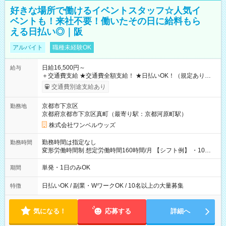
好きな場所で働けるイベントスタッフ☆人気イ
ベントも！来社不要！働いたその日に給料もら
える日払い◎｜阪
アルバイト
職種未経験OK
日給16,500円～
給与
＋交通費支給 ★交通費全額支給！ ★日払いOK！（規定あり） ┗
働いたその日に現金GET♪ お仕事後はコンビニATMから 日払
交通費別途支給あり
い分を引き落とせます！ 【試用期間】試用期間なし
京都市下京区
勤務地
京都府京都市下京区真町（最寄り駅：京都河原町駅）
株式会社ワンベルウッズ
勤務時間は指定なし
勤務時間
変形労働時間制 想定労働時間160時間/月 【シフト例】 ・10：
00～20：00
単発・1日のみOK
期間
日払いOK / 副業・WワークOK / 10名以上の大量募集
特徴
気になる！
応募する
詳細へ