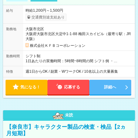
時給1,200円～1,500円
給与
交通費別途支給あり
大阪市北区
勤務地
大阪府大阪市北区大淀中1-1-88 梅田スカイビル（最寄り駅：JR
大阪）
株式会社ＫＦＢコーポレーション
シフト制
勤務時間
1日あたりの実働時間：5時間~8時間の間 シフト例 ・
9:30~18:00 実働7.5時間 ・9:30~14:30 実働5時間 ・
16:00~21:30 実働5.5時間
週1日からOK / 副業・WワークOK / 10名以上の大量募集
特徴
気になる！
応募する
詳細へ
未読
【奈良市】キャラクター製品の検査・検品【2ヵ
月短期】