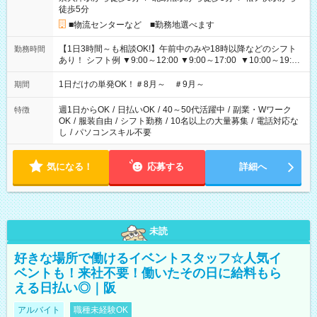
徒歩5分
■物流センターなど ■勤務地選べます
【1日3時間～も相談OK!】午前中のみや18時以降などのシフト
勤務時間
あり！ シフト例 ▼9:00～12:00 ▼9:00～17:00 ▼10:00～19:00
▼18:00～21:00
1日だけの単発OK！＃8月～ ＃9月～
期間
週1日からOK
/
日払いOK
/
40～50代活躍中
/
副業・Wワーク
特徴
OK
/
服装自由
/
シフト勤務
/
10名以上の大量募集
/
電話対応な
し
/
パソコンスキル不要
気になる！
応募する
詳細へ
未読
好きな場所で働けるイベントスタッフ☆人気イ
ベントも！来社不要！働いたその日に給料もら
える日払い◎｜阪
アルバイト
職種未経験OK