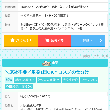
16時30分～20時00分（休憩0分）／実働3時間30分
勤務時間
≪短期＊単発≫ 8・9・10月限定！
期間
週1日からOK
/
40～50代活躍中
/
副業・WワークOK
/
シフト勤
特徴
務
/
10名以上の大量募集
/
パソコンスキル不要
気になる！
応募する
詳細へ
掲載日：2026.08.06
未読
＼来社不要／単発1日OK＊コスメの仕分け
派遣
職種未経験OK
社会人未経験OK
大学生歓迎
ブランクOK
WEB登録・面接OK
時給1,500円～1,875円
給与
大阪府泉大津市
勤務地
泉大津駅から徒歩5分
/
北助松駅から徒歩5分
/
松ノ浜駅から