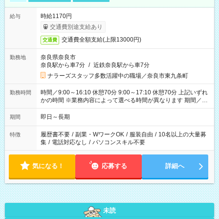
時給1170円
給与
交通費別途支給あり
交通費全額支給(上限13000円)
交通費
奈良県奈良市
勤務地
奈良駅から車7分
/
近鉄奈良駅から車7分
ナラーズスタッフ多数活躍中の職場／奈良市東九条町
時間／9:00～16:10 休憩70分 9:00～17:10 休憩70分 上記いずれ
勤務時間
かの時間 ※業務内容によって選べる時間が異なります 期間／即
日～長期安定 スタート日は相談可能！ 勤務日／月～金の週4日
～でOK！
即日～長期
期間
履歴書不要
/
副業・WワークOK
/
服装自由
/
10名以上の大量募
特徴
集
/
電話対応なし
/
パソコンスキル不要
気になる！
応募する
詳細へ
未読