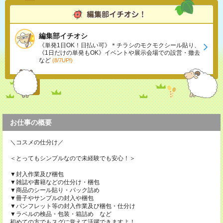
編集部イチオシ
《単発1日OK！日払い可》＊チラシのモクモクシール貼り、
《1日だけの単発もOK》イベントや展示会場での設営・撤去
など
(8/7UP!)
お仕事の概要
＼コスメの仕分け／
＜とってもシンプルなので未経験でも安心！＞
▼封入作業及び梱包
▼雑誌や書籍などの仕分け・梱包
▼商品のシール貼り・パック詰め
▼冊子やサンプルの封入や梱包
▼パンフレット等の封入作業及び梱包・仕分け
▼ラベルの検品・包装・箱詰め など
初めての方でもスグに覚えて活躍できますよ！