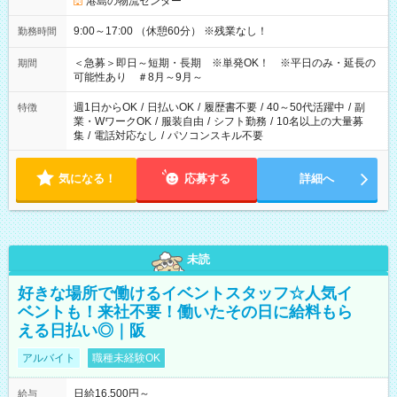
港島の物流センター
9:00～17:00 （休憩60分） ※残業なし！
勤務時間
＜急募＞即日～短期・長期 ※単発OK！ ※平日のみ・延長の
期間
可能性あり ＃8月～9月～
週1日からOK
/
日払いOK
/
履歴書不要
/
40～50代活躍中
/
副
特徴
業・WワークOK
/
服装自由
/
シフト勤務
/
10名以上の大量募
集
/
電話対応なし
/
パソコンスキル不要
気になる！
応募する
詳細へ
未読
好きな場所で働けるイベントスタッフ☆人気イ
ベントも！来社不要！働いたその日に給料もら
える日払い◎｜阪
アルバイト
職種未経験OK
日給16,500円～
給与