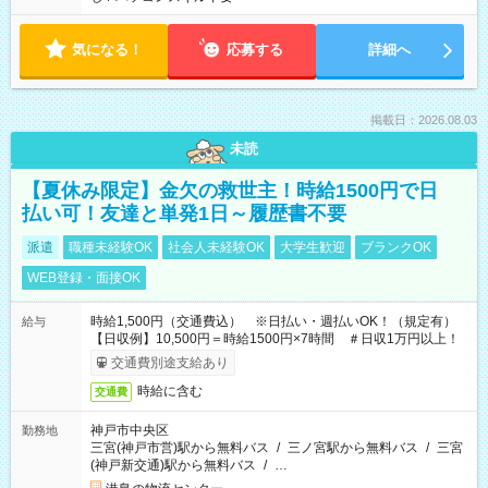
気になる！
応募する
詳細へ
掲載日：2026.08.03
未読
【夏休み限定】金欠の救世主！時給1500円で日
払い可！友達と単発1日～履歴書不要
派遣
職種未経験OK
社会人未経験OK
大学生歓迎
ブランクOK
WEB登録・面接OK
時給1,500円（交通費込） ※日払い・週払いOK！（規定有）
給与
【日収例】10,500円＝時給1500円×7時間 ＃日収1万円以上！
交通費別途支給あり
時給に含む
交通費
神戸市中央区
勤務地
三宮(神戸市営)駅から無料バス
/
三ノ宮駅から無料バス
/
三宮
(神戸新交通)駅から無料バス
/
…