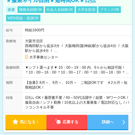
＃服装ネイル自由＃短時間OK＃日払
派遣
職種未経験OK
社会人未経験OK
大学生歓迎
ブランクOK
WEB登録・面接OK
時給1600円
給与
大阪市北区
勤務地
西梅田駅から徒歩3分
/
大阪梅田(阪神線)駅から徒歩4分
/
大阪
駅から徒歩4分
/
…
大手事務センター
▼シフト選べます▼ 10：00～19：00 内、6ｈから相談可能！
勤務時間
＊10：00～16：00 ＊10：00～17：00 ＊10：00～18：00 ＊
11：00～19：00 ＊12：00～19：00 ＊13：00～19：00
【急募】8月～、9月～、10月～ ご相談OKです ＃2カ月～短
期間
期相談OK！
日払いOK
/
履歴書不要
/
40～50代活躍中
/
副業・WワークOK
/
特徴
服装自由
/
シフト勤務
/
10名以上の大量募集
/
電話対応なし
/
パ
ソコンスキル不要
気になる！
応募する
詳細へ