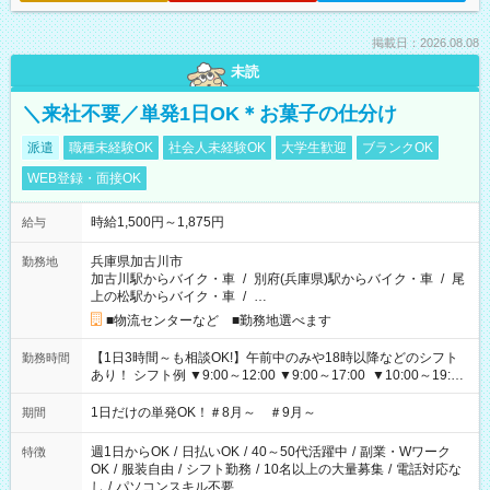
掲載日：2026.08.08
未読
＼来社不要／単発1日OK＊お菓子の仕分け
派遣
職種未経験OK
社会人未経験OK
大学生歓迎
ブランクOK
WEB登録・面接OK
時給1,500円～1,875円
給与
兵庫県加古川市
勤務地
加古川駅からバイク・車
/
別府(兵庫県)駅からバイク・車
/
尾
上の松駅からバイク・車
/
…
■物流センターなど ■勤務地選べます
【1日3時間～も相談OK!】午前中のみや18時以降などのシフト
勤務時間
あり！ シフト例 ▼9:00～12:00 ▼9:00～17:00 ▼10:00～19:00
▼18:00～21:00
1日だけの単発OK！＃8月～ ＃9月～
期間
週1日からOK
/
日払いOK
/
40～50代活躍中
/
副業・Wワーク
特徴
OK
/
服装自由
/
シフト勤務
/
10名以上の大量募集
/
電話対応な
し
/
パソコンスキル不要