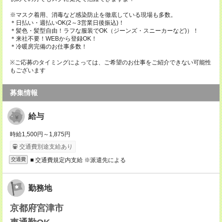
※マスク着用、消毒など感染防止を徹底している現場も多数。
＊日払い・週払いOK(2～3営業日後振込)！
＊髪色・髪型自由！ラフな服装でOK（ジーンズ・スニーカーなど)）！
＊来社不要！WEBから登録OK！
＊冷暖房完備のお仕事多数！
※ご応募のタイミングによっては、ご希望のお仕事をご紹介できない可能性
もございます
募集情報
給与
時給1,500円～1,875円
交通費別途支給あり
■ 交通費規定内支給 ※派遣先による
交通費
勤務地
京都府宮津市