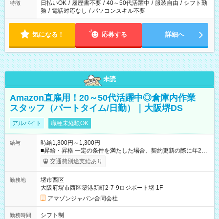
日払いOK
/
履歴書不要
/
40～50代活躍中
/
服装自由
/
シフト勤
特徴
務
/
電話対応なし
/
パソコンスキル不要
気になる！
応募する
詳細へ
未読
Amazon直雇用！20～50代活躍中◎倉庫内作業
スタッフ（パートタイム/日勤）｜大阪堺DS
アルバイト
職種未経験OK
時給1,300円～1,300円
給与
■昇給・昇格 一定の条件を満たした場合、契約更新の際に年2回
まで昇給の機会があります。 ■正社員登用制度あり ※月末締/翌
交通費別途支給あり
月25日支払い ※時間外手当、別途支給 ※深夜割増賃金 (22:00～
翌5:00までは時給が25%UPします) ☆給与前払い制度有！
堺市西区
勤務地
☆Amazon直雇用で安定して働けます！ 【試用期間】試用期間
大阪府堺市西区築港新町2-7-9ロジポート堺 1F
あり 試用期間の長さ：1週間 雇用形態、給与は本採用時と同じ
です。
アマゾンジャパン合同会社
シフト制
勤務時間