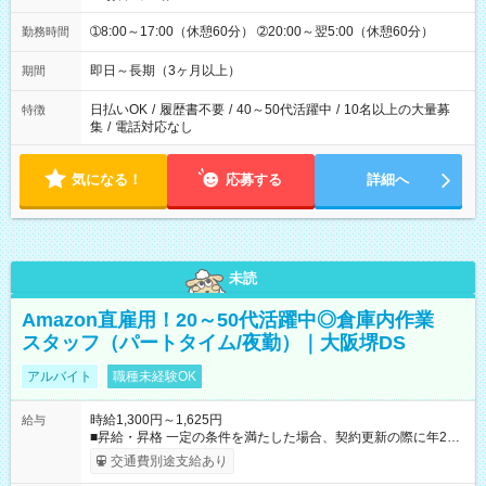
➀8:00～17:00（休憩60分） ➁20:00～翌5:00（休憩60分）
勤務時間
即日～長期（3ヶ月以上）
期間
日払いOK
/
履歴書不要
/
40～50代活躍中
/
10名以上の大量募
特徴
集
/
電話対応なし
気になる！
応募する
詳細へ
未読
Amazon直雇用！20～50代活躍中◎倉庫内作業
スタッフ（パートタイム/夜勤）｜大阪堺DS
アルバイト
職種未経験OK
時給1,300円～1,625円
給与
■昇給・昇格 一定の条件を満たした場合、契約更新の際に年2回
まで昇給の機会があります。 ■正社員登用制度あり ※月末締/翌
交通費別途支給あり
月25日支払い ※時間外手当、別途支給 ※深夜割増賃金 (22:00～