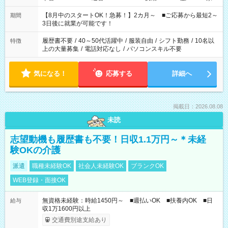
と休みを合わせたい」 「余裕を持って夕飯の準備がしたい」
「できれば残業はしたくない」 など、ご希望を教えてください
【8月中のスタートOK！急募！】2カ月～ ■ご応募から最短2～
期間
ね。 ※Wワーク希望の方へ 今ご覧のお仕事で希望する勤務時間
3日後に就業が可能です！
と、もう1つのお仕事の勤務時間。 合計で週40時間を超える場
合は応募できません。
履歴書不要
/
40～50代活躍中
/
服装自由
/
シフト勤務
/
10名以
特徴
上の大量募集
/
電話対応なし
/
パソコンスキル不要
気になる！
応募する
詳細へ
掲載日：2026.08.08
未読
志望動機も履歴書も不要！日収1.1万円～＊未経
験OKの介護
派遣
職種未経験OK
社会人未経験OK
ブランクOK
WEB登録・面接OK
無資格未経験：時給1450円～ ■週払いOK ■扶養内OK ■日
給与
収1万1600円以上
交通費別途支給あり