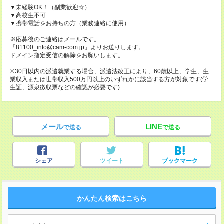
▼未経験OK！（副業歓迎☆）
▼高校生不可
▼携帯電話をお持ちの方（業務連絡に使用）
※応募後のご連絡はメールです。
「81100_info@cam-com.jp」よりお送りします。
ドメイン指定受信の解除をお願いします。
※30日以内の派遣就業する場合、派遣法改正により、60歳以上、学生、生
業収入または世帯収入500万円以上のいずれかに該当する方が対象です(学
生証、源泉徴収票などの確認が必要です)
メール
LINE
で送る
で送る
シェア
ツイート
ブックマーク
かんたん検索はこちら