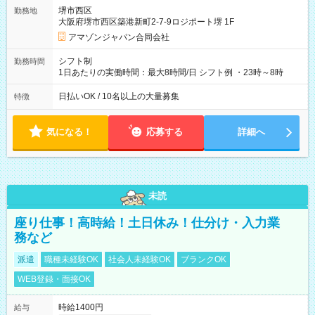
翌5:00までは時給が25%UPします) ☆給与前払い制度有！
堺市西区
勤務地
☆Amazon直雇用で安定して働けます！ 【試用期間】試用期間
大阪府堺市西区築港新町2-7-9ロジポート堺 1F
あり 試用期間の長さ：1週間 雇用形態、給与は本採用時と同じ
です。
アマゾンジャパン合同会社
シフト制
勤務時間
1日あたりの実働時間：最大8時間/日 シフト例 ・23時～8時
日払いOK / 10名以上の大量募集
特徴
気になる！
応募する
詳細へ
未読
座り仕事！高時給！土日休み！仕分け・入力業
務など
派遣
職種未経験OK
社会人未経験OK
ブランクOK
WEB登録・面接OK
時給1400円
給与