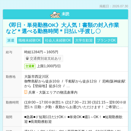
掲載日：2026.07.30
未読
《即日・単発勤務OK》大人気！書類の封入作業
など＊選べる勤務時間＊日払い手渡し〇
派遣
職種未経験OK
社会人未経験OK
大学生歓迎
ブランクOK
時給1284円～1605円
給与
交通費別途支給あり
上限1,000円/日
交通費
大阪市西淀川区
勤務地
御幣島駅から徒歩10分
/
千船駅から徒歩12分
/
尼崎(阪神線)駅
から【登録地】徒歩1分
/
…
兵庫・大阪エリアの物流倉庫内
(1)9:00～17:00※休憩1ｈ (2)17:30～21:30 (3)21:15～翌8:00※休
勤務時間
憩1ｈ 日勤・夕勤・夜勤からお選びいただけます！ ご希望に合
わせて働けるお仕事です(*^^*) 【その他選べる勤務時間】 8-17
時/9-17時/9-18時/10-18時/11-21時/18-22時/20-翌4時/21-翌5
■急募■ド短期1日だけOK☆ ■単発OK ■週1～OK！ ■短期勤務歓
期間
時/22-翌6時/0-翌8時 ご自身のご都合で選んで頂ける完全自由シ
迎 ■長期勤務歓迎
フト！