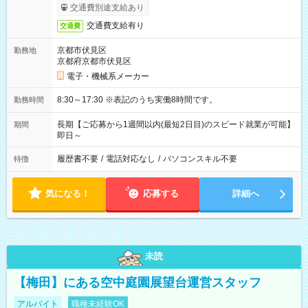
交通費別途支給あり
交通費支給有り
交通費
京都市伏見区
勤務地
京都府京都市伏見区
電子・機械系メーカー
8:30～17:30 ※表記のうち実働8時間です。
勤務時間
長期【ご応募から1週間以内(最短2日目)のスピード就業が可能】
期間
即日～
履歴書不要
/
電話対応なし
/
パソコンスキル不要
特徴
気になる！
応募する
詳細へ
未読
【梅田】にある空中庭園展望台運営スタッフ
アルバイト
職種未経験OK