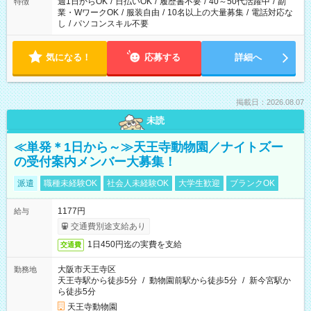
週1日からOK
/
日払いOK
/
履歴書不要
/
40～50代活躍中
/
副
特徴
業・WワークOK
/
服装自由
/
10名以上の大量募集
/
電話対応な
し
/
パソコンスキル不要
気になる！
応募する
詳細へ
掲載日：2026.08.07
未読
≪単発＊1日から～≫天王寺動物園／ナイトズー
の受付案内メンバー大募集！
派遣
職種未経験OK
社会人未経験OK
大学生歓迎
ブランクOK
1177円
給与
交通費別途支給あり
1日450円迄の実費を支給
交通費
大阪市天王寺区
勤務地
天王寺駅から徒歩5分
/
動物園前駅から徒歩5分
/
新今宮駅か
ら徒歩5分
天王寺動物園