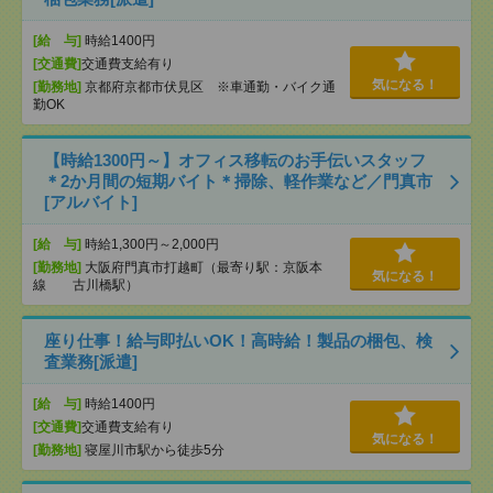
[給 与]
時給1400円
[交通費]
交通費支給有り
気になる！
[勤務地]
京都府京都市伏見区 ※車通勤・バイク通
勤OK
【時給1300円～】オフィス移転のお手伝いスタッフ
＊2か月間の短期バイト＊掃除、軽作業など／門真市
[アルバイト]
[給 与]
時給1,300円～2,000円
[勤務地]
大阪府門真市打越町（最寄り駅：京阪本
気になる！
線 古川橋駅）
座り仕事！給与即払いOK！高時給！製品の梱包、検
査業務[派遣]
[給 与]
時給1400円
[交通費]
交通費支給有り
気になる！
[勤務地]
寝屋川市駅から徒歩5分