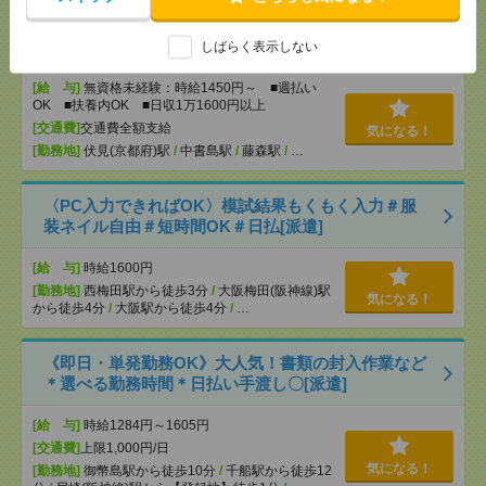
説明会参加で全員に【現金2千円相当プレゼント】生
活のお手伝い[派遣]
しばらく表示しない
[給 与]
無資格未経験：時給1450円～ ■週払い
OK ■扶養内OK ■日収1万1600円以上
[交通費]
交通費全額支給
気になる！
[勤務地]
伏見(京都府)駅
/
中書島駅
/
藤森駅
/
…
〈PC入力できればOK〉模試結果もくもく入力＃服
装ネイル自由＃短時間OK＃日払[派遣]
[給 与]
時給1600円
[勤務地]
西梅田駅から徒歩3分
/
大阪梅田(阪神線)駅
気になる！
から徒歩4分
/
大阪駅から徒歩4分
/
…
《即日・単発勤務OK》大人気！書類の封入作業など
＊選べる勤務時間＊日払い手渡し〇[派遣]
[給 与]
時給1284円～1605円
[交通費]
上限1,000円/日
気になる！
[勤務地]
御幣島駅から徒歩10分
/
千船駅から徒歩12