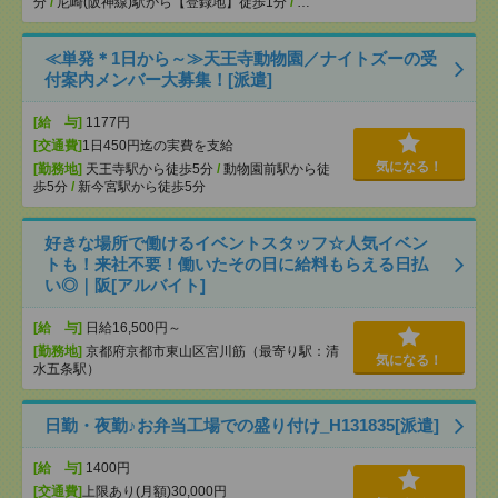
分
/
尼崎(阪神線)駅から【登録地】徒歩1分
/
…
≪単発＊1日から～≫天王寺動物園／ナイトズーの受
付案内メンバー大募集！[派遣]
[給 与]
1177円
[交通費]
1日450円迄の実費を支給
気になる！
[勤務地]
天王寺駅から徒歩5分
/
動物園前駅から徒
歩5分
/
新今宮駅から徒歩5分
好きな場所で働けるイベントスタッフ☆人気イベン
トも！来社不要！働いたその日に給料もらえる日払
い◎｜阪[アルバイト]
[給 与]
日給16,500円～
[勤務地]
京都府京都市東山区宮川筋（最寄り駅：清
気になる！
水五条駅）
日勤・夜勤♪お弁当工場での盛り付け_H131835[派遣]
[給 与]
1400円
[交通費]
上限あり(月額)30,000円