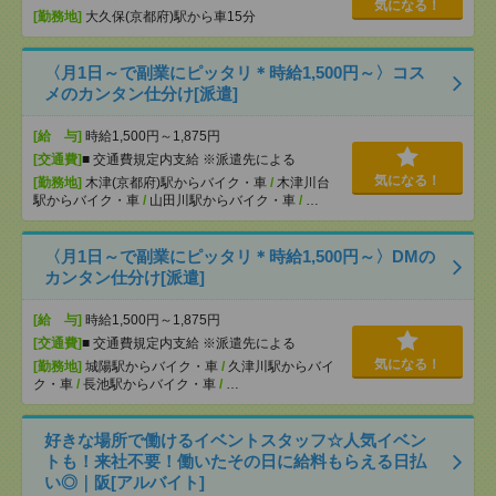
気になる！
[勤務地]
大久保(京都府)駅から車15分
〈月1日～で副業にピッタリ＊時給1,500円～〉コス
メのカンタン仕分け[派遣]
[給 与]
時給1,500円～1,875円
[交通費]
■ 交通費規定内支給 ※派遣先による
気になる！
[勤務地]
木津(京都府)駅からバイク・車
/
木津川台
駅からバイク・車
/
山田川駅からバイク・車
/
…
〈月1日～で副業にピッタリ＊時給1,500円～〉DMの
カンタン仕分け[派遣]
[給 与]
時給1,500円～1,875円
[交通費]
■ 交通費規定内支給 ※派遣先による
気になる！
[勤務地]
城陽駅からバイク・車
/
久津川駅からバイ
ク・車
/
長池駅からバイク・車
/
…
好きな場所で働けるイベントスタッフ☆人気イベン
トも！来社不要！働いたその日に給料もらえる日払
い◎｜阪[アルバイト]