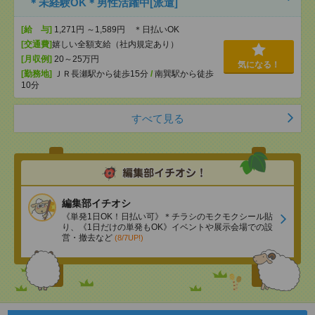
＊未経験OK＊男性活躍中[派遣]
[給 与]
1,271円 ～1,589円 ＊日払いOK
[交通費]
嬉しい全額支給（社内規定あり）
[月収例]
20～25万円
気になる！
[勤務地]
ＪＲ長瀬駅から徒歩15分
/
南巽駅から徒歩
10分
すべて見る
編集部イチオシ
《単発1日OK！日払い可》＊チラシのモクモクシール貼
り、《1日だけの単発もOK》イベントや展示会場での設
営・撤去など
(8/7UP!)