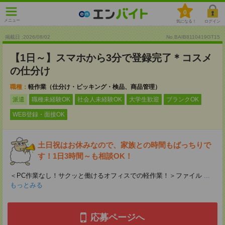
0
メニュー
気になる！
ログイン
掲載日 :2026
/
08
/
02
No.BAIB8110419GT15
【1日～】スマホから3分で登録完了＊コスメ
の仕分け
職種：
軽作業（仕分け・ピッキング・検品、商品管理）
派遣
職種未経験OK
社会人未経験OK
大学生歓迎
ブランクOK
WEB登録・面接OK
土日祝はお休みなので、家族との時間もばっちりで
す！1日3時間～も相談OK！
＜PC作業なし！サクッと働けるオフィスでの軽作業！＞ファイル
...
もっとみる
応募ページへ