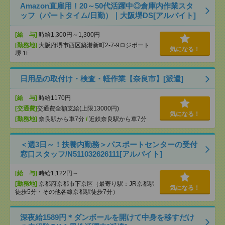
Amazon直雇用！20～50代活躍中◎倉庫内作業スタ
ッフ（パートタイム/日勤）｜大阪堺DS[アルバイト]
[給 与]
時給1,300円～1,300円
[勤務地]
大阪府堺市西区築港新町2-7-9ロジポート
気になる！
堺 1F
日用品の取付け・検査・軽作業【奈良市】[派遣]
[給 与]
時給1170円
[交通費]
交通費全額支給(上限13000円)
気になる！
[勤務地]
奈良駅から車7分
/
近鉄奈良駅から車7分
＜週3日～！扶養内勤務＞パスポートセンターの受付
窓口スタッフ/N511032626111[アルバイト]
[給 与]
時給1,122円～
[勤務地]
京都府京都市下京区（最寄り駅：JR京都駅
気になる！
徒歩5分・その他各線京都駅徒歩7分）
深夜給1589円＊ダンボールを開けて中身を移すだけ