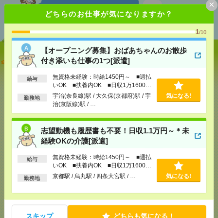
×
あなたの閲覧履歴からの
どちらのお仕事が気になりますか？
おすすめ
1
/10
【オープニング募集】おばあちゃんのお散歩
【オープニング募集】おばあちゃんのお散歩付き添
付き添いも仕事の1つ[派遣]
いも仕事の1つ[派遣]
無資格未経験：時給1450円～ ■週払
給与
いOK ■扶養内OK ■日収1万1600円
[給 与]
無資格未経験：時給1450円～ ■週払い
以上
宇治(奈良線)駅 / 大久保(京都府)駅 / 宇
気になる!
OK ■扶養内OK ■日収1万1600円以上
勤務地
治(京阪線)駅 / …
[交通費]
交通費全額支給
気になる！
[勤務地]
宇治(奈良線)駅
/
大久保(京都府)駅
/
宇治(京
阪線)駅
/
…
志望動機も履歴書も不要！日収1.1万円～＊未
経験OKの介護[派遣]
志望動機も履歴書も不要！日収1.1万円～＊未経験OK
無資格未経験：時給1450円～ ■週払
の介護[派遣]
給与
いOK ■扶養内OK ■日収1万1600円
以上
京都駅 / 烏丸駅 / 四条大宮駅 / …
気になる!
[給 与]
無資格未経験：時給1450円～ ■週払い
勤務地
OK ■扶養内OK ■日収1万1600円以上
[交通費]
交通費全額支給
気になる！
[勤務地]
京都駅
/
烏丸駅
/
四条大宮駅
/
…
スキップ
どちらも気になる！