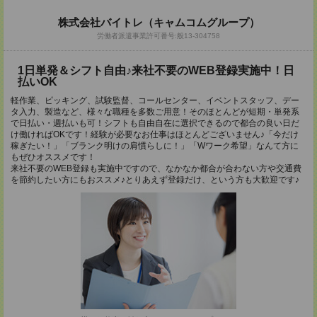
株式会社バイトレ（キャムコムグループ）
労働者派遣事業許可番号:般13-304758
1日単発＆シフト自由♪来社不要のWEB登録実施中！日
払いOK
軽作業、ピッキング、試験監督、コールセンター、イベントスタッフ、デー
タ入力、製造など、様々な職種を多数ご用意！そのほとんどが短期・単発系
で日払い・週払いも可！シフトも自由自在に選択できるので都合の良い日だ
け働ければOKです！経験が必要なお仕事はほとんどございません♪「今だけ
稼ぎたい！」「ブランク明けの肩慣らしに！」「Wワーク希望」なんて方に
もぜひオススメです！
来社不要のWEB登録も実施中ですので、なかなか都合が合わない方や交通費
を節約したい方にもおススメ♪とりあえず登録だけ、という方も大歓迎です♪