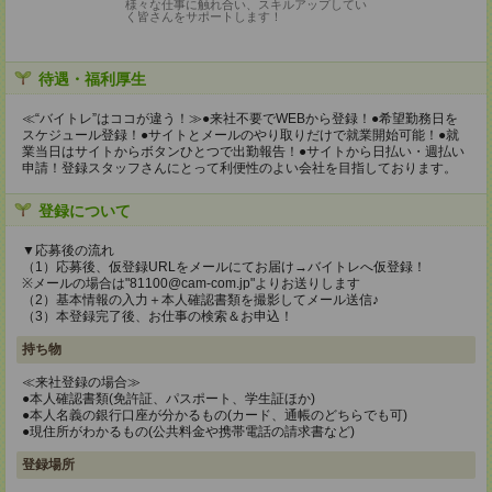
様々な仕事に触れ合い、スキルアップしてい
く皆さんをサポートします！
待遇・福利厚生
≪“バイトレ”はココが違う！≫●来社不要でWEBから登録！●希望勤務日を
スケジュール登録！●サイトとメールのやり取りだけで就業開始可能！●就
業当日はサイトからボタンひとつで出勤報告！●サイトから日払い・週払い
申請！登録スタッフさんにとって利便性のよい会社を目指しております。
登録について
▼応募後の流れ
（1）応募後、仮登録URLをメールにてお届け→バイトレへ仮登録！
※メールの場合は"81100@cam-com.jp"よりお送りします
（2）基本情報の入力＋本人確認書類を撮影してメール送信♪
（3）本登録完了後、お仕事の検索＆お申込！
持ち物
≪来社登録の場合≫
●本人確認書類(免許証、パスポート、学生証ほか)
●本人名義の銀行口座が分かるもの(カード、通帳のどちらでも可)
●現住所がわかるもの(公共料金や携帯電話の請求書など)
登録場所