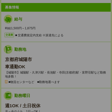
募集情報
給与
時給1,500円～1,875円
■ 交通費規定内支給 ※派遣先による
交通費
勤務地
京都府城陽市
車通勤OK
【城陽市】城陽駅・久津川駅・長池駅・寺田(京都府)駅・富野荘駅など勤務
地多数！
■物流センターなど ■勤務地選べます
勤務曜日
週1OK / 土日祝休
月～金のうち、1日～OK！