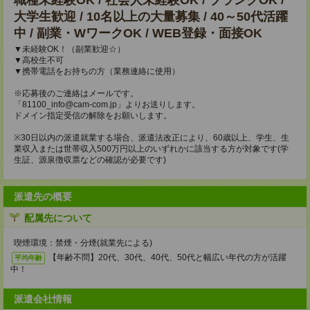
職種未経験OK / 社会人未経験OK / ブランクOK /
大学生歓迎 / 10名以上の大量募集 / 40～50代活躍
中 / 副業・WワークOK / WEB登録・面接OK
▼未経験OK！（副業歓迎☆）
▼高校生不可
▼携帯電話をお持ちの方（業務連絡に使用）
※応募後のご連絡はメールです。
「81100_info@cam-com.jp」よりお送りします。
ドメイン指定受信の解除をお願いします。
※30日以内の派遣就業する場合、派遣法改正により、60歳以上、学生、生
業収入または世帯収入500万円以上のいずれかに該当する方が対象です(学
生証、源泉徴収票などの確認が必要です)
派遣先の概要
配属先について
喫煙環境：禁煙・分煙(就業先による)
【年齢不問】20代、30代、40代、50代と幅広い年代の方が活躍
平均年齢
中！
派遣会社情報