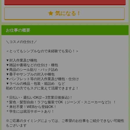
気になる！
お仕事の概要
＼コスメの仕分け／
＜とってもシンプルなので未経験でも安心！＞
▼封入作業及び梱包
▼雑誌や書籍などの仕分け・梱包
▼商品のシール貼り・パック詰め
▼冊子やサンプルの封入や梱包
▼パンフレット等の封入作業及び梱包・仕分け
▼ラベルの検品・包装・箱詰め など
初めての方でもスグに覚えて活躍できますよ！
＊日払い・週払いOK(2～3営業日後振込)！
＊髪色・髪型自由！ラフな服装でOK（ジーンズ・スニーカーなど)）！
＊来社不要！WEBから登録OK！
＊学生には就活サポートあり！
※ご応募のタイミングによっては、ご希望のお仕事をご紹介できない可能性
もございます