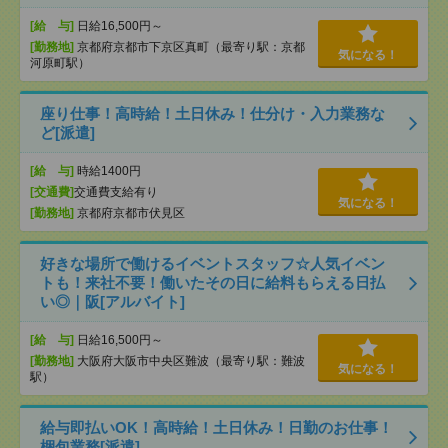
[給 与]
日給16,500円～
[勤務地]
京都府京都市下京区真町（最寄り駅：京都
気になる！
河原町駅）
座り仕事！高時給！土日休み！仕分け・入力業務な
ど[派遣]
[給 与]
時給1400円
[交通費]
交通費支給有り
気になる！
[勤務地]
京都府京都市伏見区
好きな場所で働けるイベントスタッフ☆人気イベン
トも！来社不要！働いたその日に給料もらえる日払
い◎｜阪[アルバイト]
[給 与]
日給16,500円～
[勤務地]
大阪府大阪市中央区難波（最寄り駅：難波
気になる！
駅）
給与即払いOK！高時給！土日休み！日勤のお仕事！
梱包業務[派遣]