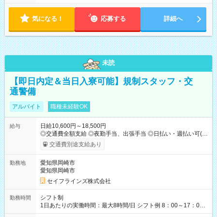
気になる！
応募する
詳細へ
未読
【即日内定＆当日入寮可能】規制スタッフ・交
通警備
アルバイト
職種未経験OK
日給10,600円～18,500円
給与
◎交通費全額支給 ◎夜勤手当、出張手当 ◎日払い・週払い可(希
望者／条件有) ＜月収例＞ 日給10,600円×22日稼働＝23.5万円/
交通費別途支給あり
月 ◎自分のぺースで勤務可能 週2～OK！あなたの働き方と相談
します♪ ダブルワークも可能です☺ 【試用期間】試用期間あり
愛知県岡崎市
勤務地
試用期間の長さ：3ヶ月 雇用形態、給与は本採用時と同じです。
愛知県岡崎市
セイフラインズ株式会社
シフト制
勤務時間
1日あたりの実働時間：最大8時間/日 シフト例 8：00～17：00
21：00～6：00 ※現場によっては多少時間は前後します ▶残業