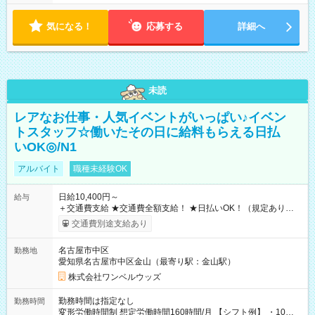
気になる！
応募する
詳細へ
未読
レアなお仕事・人気イベントがいっぱい♪イベン
トスタッフ☆働いたその日に給料もらえる日払
いOK◎/N1
アルバイト
職種未経験OK
日給10,400円～
給与
＋交通費支給 ★交通費全額支給！ ★日払いOK！（規定あり） ┗
働いたその日に現金GET♪ お仕事後はコンビニATMから 日払
交通費別途支給あり
い分を引き落とせます！ 【試用期間】試用期間なし
名古屋市中区
勤務地
愛知県名古屋市中区金山（最寄り駅：金山駅）
株式会社ワンベルウッズ
勤務時間は指定なし
勤務時間
変形労働時間制 想定労働時間160時間/月 【シフト例】 ・10：