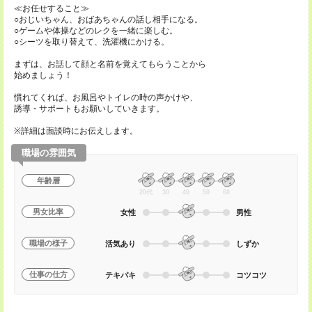
≪お任せすること≫
○おじいちゃん、おばあちゃんの話し相手になる。
○ゲームや体操などのレクを一緒に楽しむ。
○シーツを取り替えて、洗濯機にかける。
まずは、お話して顔と名前を覚えてもらうことから
始めましょう！
慣れてくれば、お風呂やトイレの時の声かけや、
誘導・サポートもお願いしていきます。
※詳細は面談時にお伝えします。
職場の雰囲気
年齢層
20代
30
40
50
60
男女比率
女性
男性
職場の様子
活気あり
しずか
仕事の仕方
テキパキ
コツコツ