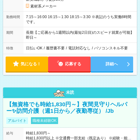
素材系メーカー
7:15～16:00 16:15～1:30 18:15～3:30 ※表記のうち実働8時間
勤務時間
です。
長期【ご応募から1週間以内(最短2日目)のスピード就業が可能】
期間
即日～
日払いOK
/
履歴書不要
/
電話対応なし
/
パソコンスキル不要
特徴
気になる！
応募する
詳細へ
未読
【無資格でも時給1,830円～】夜間見守りヘルパ
ー✨訪問介護（週1日から／夜勤専従） /Jb
アルバイト
職種未経験OK
時給1,830円～
給与
時給1,830円以上 ※交通費一部支給（既定あり） ※経験・能力を