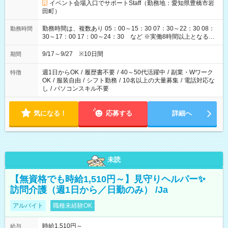
イベント会場入口でサポートStaff（勤務地：愛知県豊橋市岩
田町）
勤務時間は、複数あり 05：00～15：30 07：30～22：30 08：
勤務時間
30～17：00 17：00～24：30 など ※実働8時間以上となる勤
務もあります。 【休憩】60分+他休憩あり 交替で取得します。
安全面に配慮しこまめな休憩があります。
9/17～9/27 ※10日間
期間
週1日からOK
/
履歴書不要
/
40～50代活躍中
/
副業・Wワーク
特徴
OK
/
服装自由
/
シフト勤務
/
10名以上の大量募集
/
電話対応な
し
/
パソコンスキル不要
気になる！
応募する
詳細へ
未読
【無資格でも時給1,510円～】見守りヘルパー✨
訪問介護（週1日から／日勤のみ） /Ja
アルバイト
職種未経験OK
時給1,510円～
給与