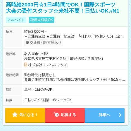
高時給2000円☆1日4時間でOK！国際スポーツ
大会の受付スタッフ☆来社不要！日払いOK♪/N1
アルバイト
職種未経験OK
時給2,000円～
給与
＋交通費支給 ★交通費一部支給！ ┗1日500円を超えた分は全額
支給！ ※往復500円以内の方は自己負担となります ★日払い
交通費別途支給あり
OK！（規定あり） ┗働いたその日に現金GET♪ お仕事後はコン
ビニATMから 日払い分を引き落とせます！ 【試用期間】試用
名古屋市中村区
勤務地
期間なし
愛知県名古屋市中村区名駅（最寄り駅：名古屋駅）
株式会社ワンベルウッズ
勤務時間は指定なし
勤務時間
変形労働時間制 想定労働時間170時間/月 ☆シフト例 ＊8/15～
10/26 全日共通 08：00～12：00 17：00～21：00 ＊8/31
～9/19のみ下記シフトもあります！ 12：00～16：00 ＊9/6～
単発・1日のみOK
期間
10/6、10/11～26のみ下記シフトもあります！ 07：00～11：
00
日払いOK / 副業・WワークOK
特徴
気になる！
応募する
詳細へ