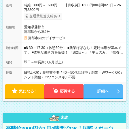
時給1300円～1600円 【月収例】1600円×8時間×21日＝26
給与
万8800円
交通費別途支給あり
愛知県蒲郡市
勤務地
蒲郡駅から車5分
蒲郡市内のデイサービス
■8:30～17:30（休憩60分） ■残業ほぼなし！定時退勤が基本で
勤務時間
す。 ■柔軟な働き方を応援！ 「週2日～」「平日のみ」「扶養内
勤務」など、あなたの生活に合わせた相談が可能。 無理な連勤
もありませんので、自分のペースを大切にしながら、長く安心
即日～中長期(3ヵ月以上)
期間
して働ける環境です。 夕飯の準備や家族との時間もしっかり確
保できるため、主婦（夫）の方も無理なく続けていただけま
日払いOK
/
履歴書不要
/
40～50代活躍中
/
副業・WワークOK
/
特徴
す。
シフト勤務
/
パソコンスキル不要
気になる！
応募する
詳細へ
未読
高時給2000円☆1日4時間でOK！国際スポーツ