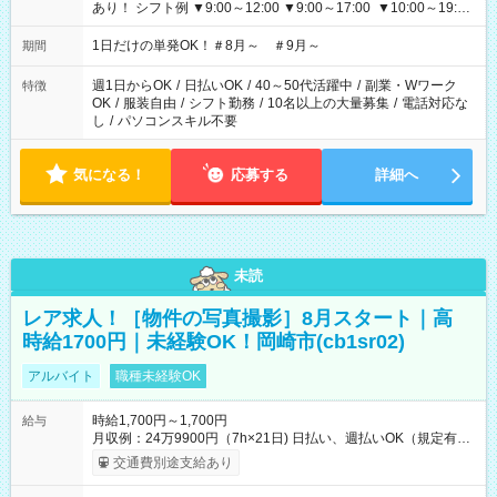
あり！ シフト例 ▼9:00～12:00 ▼9:00～17:00 ▼10:00～19:00
▼18:00～21:00
1日だけの単発OK！＃8月～ ＃9月～
期間
週1日からOK
/
日払いOK
/
40～50代活躍中
/
副業・Wワーク
特徴
OK
/
服装自由
/
シフト勤務
/
10名以上の大量募集
/
電話対応な
し
/
パソコンスキル不要
気になる！
応募する
詳細へ
未読
レア求人！［物件の写真撮影］8月スタート｜高
時給1700円｜未経験OK！岡崎市(cb1sr02)
アルバイト
職種未経験OK
時給1,700円～1,700円
給与
月収例：24万9900円（7h×21日) 日払い、週払いOK（規定有
り） 【試用期間】試用期間なし
交通費別途支給あり