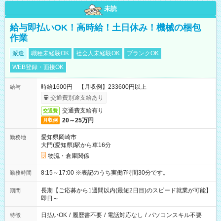
未読
給与即払いOK！高時給！土日休み！機械の梱包
作業
派遣
職種未経験OK
社会人未経験OK
ブランクOK
WEB登録・面接OK
時給1600円 【月収例】233600円以上
給与
交通費別途支給あり
交通費支給有り
交通費
20～25万円
月収例
愛知県岡崎市
勤務地
大門(愛知県)駅から車16分
物流・倉庫関係
8:15～17:00 ※表記のうち実働7時間30分です。
勤務時間
長期【ご応募から1週間以内(最短2日目)のスピード就業が可能】
期間
即日～
日払いOK
/
履歴書不要
/
電話対応なし
/
パソコンスキル不要
特徴