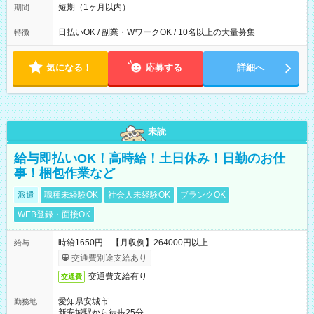
ほとんどなし！ ▶時間より早く終わることの方が多いと思いま
短期（1ヶ月以内）
期間
す。現場によっては午前中で終わってしまう場合も。その場合
も日給は同額支給！
日払いOK / 副業・WワークOK / 10名以上の大量募集
特徴
気になる！
応募する
詳細へ
未読
給与即払いOK！高時給！土日休み！日勤のお仕
事！梱包作業など
派遣
職種未経験OK
社会人未経験OK
ブランクOK
WEB登録・面接OK
時給1650円 【月収例】264000円以上
給与
交通費別途支給あり
交通費支給有り
交通費
愛知県安城市
勤務地
新安城駅から徒歩25分