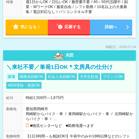
週1日からOK
/
日払いOK
/
履歴書不要
/
40～50代活躍中
/
副
特徴
業・WワークOK
/
服装自由
/
シフト勤務
/
10名以上の大量募
集
/
電話対応なし
/
パソコンスキル不要
気になる！
応募する
詳細へ
掲載日：2026.07.24
未読
＼来社不要／単発1日OK＊文房具の仕分け
派遣
職種未経験OK
社会人未経験OK
大学生歓迎
ブランクOK
WEB登録・面接OK
時給1,500円～1,875円
給与
愛知県岡崎市
勤務地
岡崎駅からバイク・車
/
東岡崎駅からバイク・車
/
北岡崎駅か
らバイク・車
/
…
■物流センターなど ■勤務地選べます
【1日3時間～も相談OK!】午前中のみや18時以降などのシフト
勤務時間