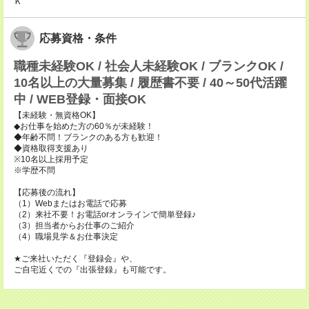
Ｋ
応募資格・条件
職種未経験OK / 社会人未経験OK / ブランクOK /
10名以上の大量募集 / 履歴書不要 / 40～50代活躍
中 / WEB登録・面接OK
【未経験・無資格OK】
◆お仕事を始めた方の60％が未経験！
◆年齢不問！ブランクのある方も歓迎！
◆資格取得支援あり
※10名以上採用予定
※学歴不問
【応募後の流れ】
（1）Webまたはお電話で応募
（2）来社不要！お電話orオンラインで簡単登録♪
（3）担当者からお仕事のご紹介
（4）職場見学＆お仕事決定
★ご来社いただく『登録会』や、
ご自宅近くでの『出張登録』も可能です。