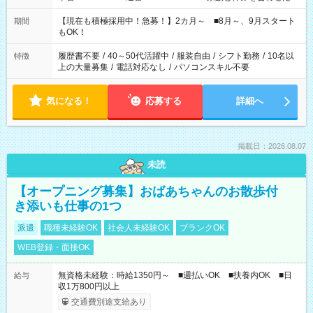
い」 「余裕を持って夕飯の準備がしたい」 「できれば残業はし
たくない」 など、ご希望を教えてくださいね。 ※Wワーク希望
【現在も積極採用中！急募！】2カ月～ ■8月～、9月スタート
期間
の方へ 今ご覧のお仕事で希望する勤務時間と、もう1つのお仕事
もOK！
の勤務時間。 合計で週40時間を超える場合は応募できません。
履歴書不要
/
40～50代活躍中
/
服装自由
/
シフト勤務
/
10名以
特徴
上の大量募集
/
電話対応なし
/
パソコンスキル不要
気になる！
応募する
詳細へ
掲載日：2026.08.07
未読
【オープニング募集】おばあちゃんのお散歩付
き添いも仕事の1つ
派遣
職種未経験OK
社会人未経験OK
ブランクOK
WEB登録・面接OK
無資格未経験：時給1350円～ ■週払いOK ■扶養内OK ■日
給与
収1万800円以上
交通費別途支給あり