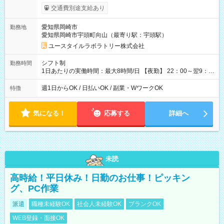
考慮して決定します 【収入例】 週1回勤務の場合：1,830円×8時
交通費別途支給あり
間×4回=5万8,560円 週3回勤務の場合：1,830円×8時間×12回
=17万5,680円 【試用期間】試用期間あり 試用期間の長さ：2ヶ
愛知県岡崎市
勤務地
月 ※ 雇用形態と給与に、本採用時と異なる部分があります。 雇
愛知県岡崎市宇頭町向山（最寄り駅：宇頭駅）
用形態：本採用時と同じです。 給与：時給 1,570円以上
ユースタイルラボラトリー株式会社
シフト制
勤務時間
1日あたりの実働時間：最大8時間/日 【夜勤】 22：00～翌9：
00 ※週1日～OK ／ 夜勤専従 ＊＊ 勤務時間例 ＊＊ ■22時か
ら翌7時 ■23時から翌8時 ■24時から翌9時 など ※上記の時間
週1日からOK / 日払いOK / 副業・WワークOK
特徴
内で8時間勤務（休憩1時間）ご利用者様により、時間は異なり
ます。 ※曜日固定（毎週同じ曜日での勤務となります）
気になる！
応募する
詳細へ
未読
高時給！平日休み！日勤のお仕事！ピッキン
グ、PC作業
派遣
職種未経験OK
社会人未経験OK
ブランクOK
WEB登録・面接OK