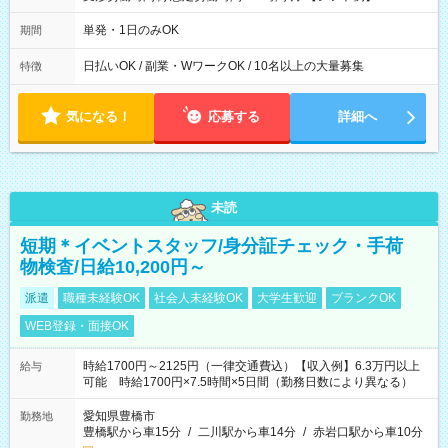
00～20：00
単発・1日のみOK
期間
日払いOK / 副業・WワークOK / 10名以上の大量募集
特徴
気になる！
応募する
詳細へ
未読
短期＊イベントスタッフ/身分証チェック・手荷
物検査/日給10,200円～
派遣
職種未経験OK
社会人未経験OK
大学生歓迎
ブランクOK
WEB登録・面接OK
時給1700円～2125円（一律交通費込）【収入例】6.3万円以上
給与
可能 時給1700円×7.5時間×5日間（勤務日数により異なる）
愛知県豊橋市
勤務地
豊橋駅から車15分
/
二川駅から車14分
/
赤岩口駅から車10分