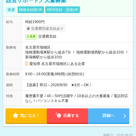
設営サポート／大量募集
派遣
職種未経験OK
WEB登録・面接OK
時給1900円
給与
交通費別途支給あり
交通費支給
交通費
名古屋市瑞穂区
勤務地
瑞穂運動場東駅から徒歩7分
/
瑞穂運動場西駅から徒歩10分
/
新瑞橋駅から徒歩10分
愛知県 名古屋市瑞穂区にある企業
9:00～18:00(実働:8時間) (休憩60分)
勤務時間
【急募】即日～2026/9/30 ★8月～OK！
期間
履歴書不要
/
40～50代活躍中
/
10名以上の大量募集
/
電話対応
特徴
なし
/
パソコンスキル不要
気になる！
応募する
詳細へ
掲載日：2026.08.07