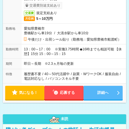
交通費別途支給あり
規定支給あり
交通費
5～10万円
月収例
愛知県豊橋市
勤務地
豊橋駅から車19分
/
大清水駅から車10分
午後だけ・出荷シール貼り（勤務地：愛知県豊橋市船渡町）
13：00～17：00 ※実働3.75時間 ◆16時までも相談可能 【休
勤務時間
憩】15分 15：00～15：15
即日～長期 ※2.3ヵ月毎の更新
期間
履歴書不要
/
40～50代活躍中
/
副業・WワークOK
/
服装自由
/
特徴
電話対応なし
/
パソコンスキル不要
気になる！
応募する
詳細へ
未読