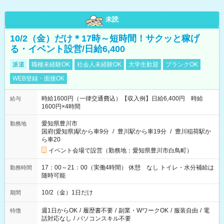
未読
10/2（金）だけ＊17時～短時間！サクッと稼げ
る・イベント設営/日給6,400
派遣
職種未経験OK
社会人未経験OK
大学生歓迎
ブランクOK
WEB登録・面接OK
時給1600円（一律交通費込）【収入例】日給6,400円 時給
給与
1600円×4時間
愛知県豊川市
勤務地
国府(愛知県)駅から車9分
/
豊川駅から車19分
/
豊川稲荷駅か
ら車20
イベント会場で設営（勤務地：愛知県豊川市白鳥町）
17：00～21：00（実働4時間） 休憩 なし トイレ・水分補給は
勤務時間
随時可能
10/2（金）1日だけ
期間
週1日からOK
/
履歴書不要
/
副業・WワークOK
/
服装自由
/
電
特徴
話対応なし
/
パソコンスキル不要