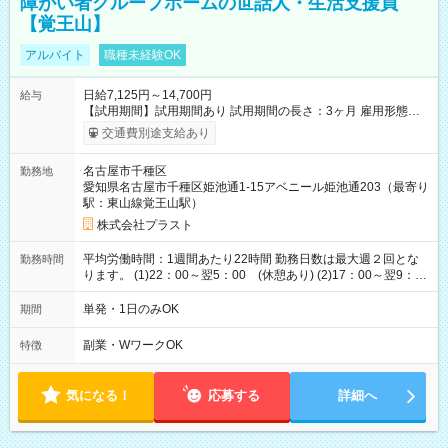
障がい者グループホームの世話人・生活支援員
【覚王山】
アルバイト
職種未経験OK
日給7,125円～14,700円
給与
【試用期間】試用期間あり 試用期間の長さ：3ヶ月 雇用形態、
給与は本採用時と同じです。
交通費別途支給あり
名古屋市千種区
勤務地
愛知県名古屋市千種区姫池通1-15アベニール姫池通203（最寄り
駅：東山線覚王山駅）
株式会社プラスト
平均労働時間：1週間あたり22時間 勤務日数は最大週２回とな
勤務時間
ります。 (1)22：00～翌5：00 (休憩あり) (2)17：00～翌9：
00 (休憩あり) ３６協定提出済 平均労働時間：1週間あたり22
時間 勤務日数は最大週２回となります。 (1)22：00～翌5：00
単発・1日のみOK
期間
(休憩あり) (2)17：00～翌9：00 (休憩あり) ３６協定提出済
副業・WワークOK
特徴
気になる！
応募する
詳細へ