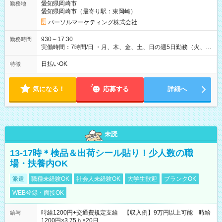
愛知県岡崎市
勤務地
愛知県岡崎市（最寄り駅：東岡崎）
パーソルマーケティング株式会社
930～17:30
勤務時間
実働時間：7時間/日 ・月、木、金、土、日の週5日勤務（火、水
は固定休です／夏季、年末年始等、長期休暇有り！） ・ワンシ
フト！ 残業ほぼナシ（0～5h/月）
日払いOK
特徴
気になる！
応募する
詳細へ
未読
13-17時＊検品＆出荷シール貼り！少人数の職
場・扶養内OK
派遣
職種未経験OK
社会人未経験OK
大学生歓迎
ブランクOK
WEB登録・面接OK
時給1200円+交通費規定支給 【収入例】9万円以上可能 時給
給与
1200円×3.75ｈ×20日