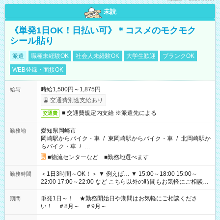
未読
《単発1日OK！日払い可》＊コスメのモクモク
シール貼り
派遣
職種未経験OK
社会人未経験OK
大学生歓迎
ブランクOK
WEB登録・面接OK
時給1,500円～1,875円
給与
交通費別途支給あり
■ 交通費規定内支給 ※派遣先による
交通費
愛知県岡崎市
勤務地
岡崎駅からバイク・車
/
東岡崎駅からバイク・車
/
北岡崎駅か
らバイク・車
/
…
■物流センターなど ■勤務地選べます
＜1日3時間～OK！＞ ▼ 例えば… ▼ 15:00～18:00 15:00～
勤務時間
22:00 17:00～22:00 など こちら以外の時間もお気軽にご相談く
ださい！
単発1日～！ ★勤務開始日や期間はお気軽にご相談くださ
期間
い！ ＃8月～ ＃9月～