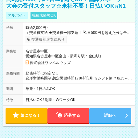
大会の受付スタッフ☆来社不要！日払いOK♪/N1
アルバイト
職種未経験OK
時給2,000円～
給与
＋交通費支給 ★交通費一部支給！ ┗1日500円を超えた分は全額
支給！ ※往復500円以内の方は自己負担となります ★日払い
交通費別途支給あり
OK！（規定あり） ┗働いたその日に現金GET♪ お仕事後はコン
ビニATMから 日払い分を引き落とせます！ 【試用期間】試用
名古屋市中区
勤務地
期間なし
愛知県名古屋市中区金山（最寄り駅：金山駅）
株式会社ワンベルウッズ
勤務時間は指定なし
勤務時間
変形労働時間制 想定労働時間170時間/月 ☆シフト例 ＊8/15～
10/26 全日共通 08：00～12：00 17：00～21：00 ＊8/31
～9/19のみ下記シフトもあります！ 12：00～16：00 ＊9/6～
単発・1日のみOK
期間
10/6、10/11～26のみ下記シフトもあります！ 07：00～11：
00
日払いOK / 副業・WワークOK
特徴
気になる！
応募する
詳細へ