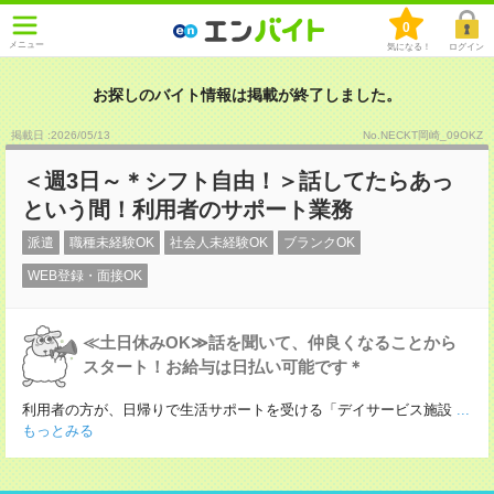
0
メニュー
気になる！
ログイン
お探しのバイト情報は掲載が終了しました。
掲載日 :2026
/
05
/
13
No.NECKT岡崎_09OKZ
＜週3日～＊シフト自由！＞話してたらあっ
という間！利用者のサポート業務
派遣
職種未経験OK
社会人未経験OK
ブランクOK
WEB登録・面接OK
≪土日休みOK≫話を聞いて、仲良くなることから
スタート！お給与は日払い可能です＊
利用者の方が、日帰りで生活サポートを受ける「デイサービス施設
...
もっとみる