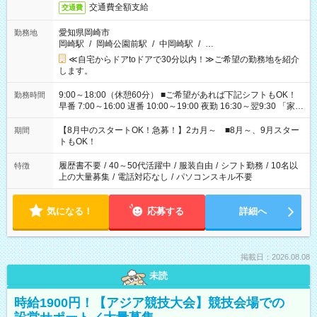
交通費全額支給
交通費
愛知県岡崎市
勤務地
岡崎駅
/
岡崎公園前駅
/
中岡崎駅
/
…
≪自宅からドアtoドアで30分以内！≫ご希望の勤務地を紹介
します。
9:00～18:00（休憩60分） ■ご希望があれば下記シフトもOK！
勤務時間
早番 7:00～16:00 遅番 10:00～19:00 夜勤 16:30～翌9:30 「家族
と休みを合わせたい」 「余裕を持って夕飯の準備がしたい」
「できれば残業はしたくない」 など、ご希望を教えてください
【8月中のスタートOK！急募！】2カ月～ ■8月～、9月スター
期間
ね。 ※Wワーク希望の方へ 今ご覧のお仕事で希望する勤務時間
トもOK！
と、もう1つのお仕事の勤務時間。 合計で週40時間を超える場
合は応募できません。
履歴書不要
/
40～50代活躍中
/
服装自由
/
シフト勤務
/
10名以
特徴
上の大量募集
/
電話対応なし
/
パソコンスキル不要
気になる！
応募する
詳細へ
掲載日：2026.08.08
未読
時給1900円！【アジア競技大会】競技会場での