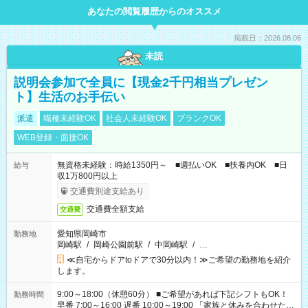
あなたの閲覧履歴からのオススメ
掲載日：2026.08.06
未読
説明会参加で全員に【現金2千円相当プレゼン
ト】生活のお手伝い
派遣
職種未経験OK
社会人未経験OK
ブランクOK
WEB登録・面接OK
無資格未経験：時給1350円～ ■週払いOK ■扶養内OK ■日
給与
収1万800円以上
交通費別途支給あり
交通費全額支給
交通費
愛知県岡崎市
勤務地
岡崎駅
/
岡崎公園前駅
/
中岡崎駅
/
…
≪自宅からドアtoドアで30分以内！≫ご希望の勤務地を紹介
します。
9:00～18:00（休憩60分） ■ご希望があれば下記シフトもOK！
勤務時間
早番 7:00～16:00 遅番 10:00～19:00 「家族と休みを合わせた