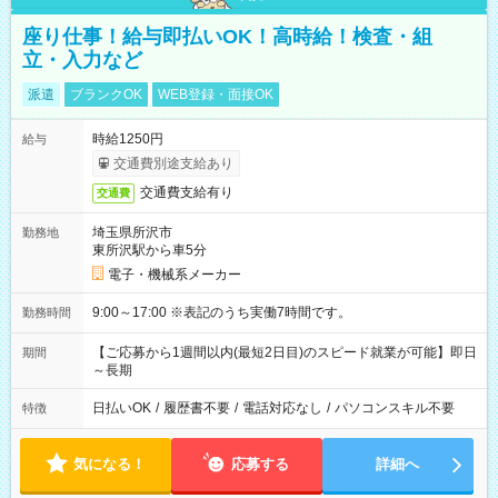
座り仕事！給与即払いOK！高時給！検査・組
立・入力など
派遣
ブランクOK
WEB登録・面接OK
時給1250円
給与
交通費別途支給あり
交通費支給有り
交通費
埼玉県所沢市
勤務地
東所沢駅から車5分
電子・機械系メーカー
9:00～17:00 ※表記のうち実働7時間です。
勤務時間
【ご応募から1週間以内(最短2日目)のスピード就業が可能】即日
期間
～長期
日払いOK
/
履歴書不要
/
電話対応なし
/
パソコンスキル不要
特徴
気になる！
応募する
詳細へ