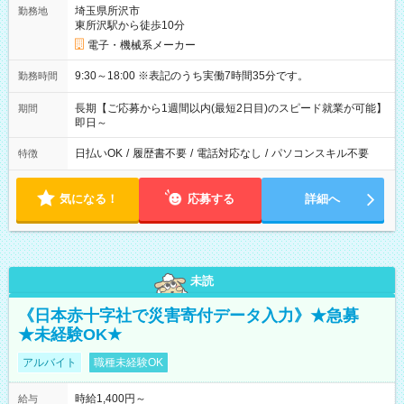
埼玉県所沢市
勤務地
東所沢駅から徒歩10分
電子・機械系メーカー
9:30～18:00 ※表記のうち実働7時間35分です。
勤務時間
長期【ご応募から1週間以内(最短2日目)のスピード就業が可能】
期間
即日～
日払いOK
/
履歴書不要
/
電話対応なし
/
パソコンスキル不要
特徴
気になる！
応募する
詳細へ
未読
《日本赤十字社で災害寄付データ入力》★急募
★未経験OK★
アルバイト
職種未経験OK
時給1,400円～
給与