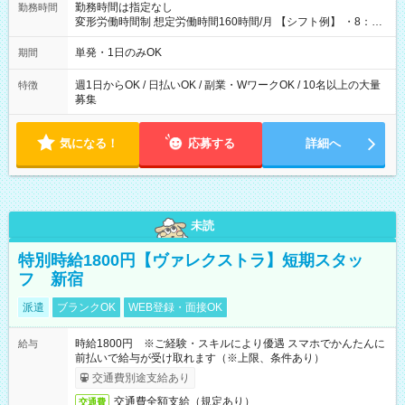
勤務時間は指定なし
勤務時間
変形労働時間制 想定労働時間160時間/月 【シフト例】 ・8：00
～21：00
単発・1日のみOK
期間
週1日からOK / 日払いOK / 副業・WワークOK / 10名以上の大量
特徴
募集
気になる！
応募する
詳細へ
未読
特別時給1800円【ヴァレクストラ】短期スタッ
フ 新宿
派遣
ブランクOK
WEB登録・面接OK
時給1800円 ※ご経験・スキルにより優遇 スマホでかんたんに
給与
前払いで給与が受け取れます（※上限、条件あり）
交通費別途支給あり
交通費全額支給（規定あり）
交通費