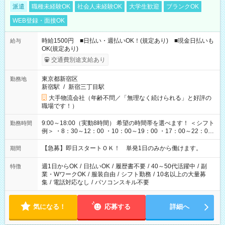
派遣
職種未経験OK
社会人未経験OK
大学生歓迎
ブランクOK
WEB登録・面接OK
時給1500円 ■日払い・週払いOK！(規定あり) ■現金日払いも
給与
OK(規定あり)
交通費別途支給あり
東京都新宿区
勤務地
新宿駅
/
新宿三丁目駅
大手物流会社（年齢不問／「無理なく続けられる」と好評の
職場です！）
9:00～18:00（実動8時間） 希望の時間帯を選べます！ ＜シフト
勤務時間
例＞ ・8：30～12：00 ・10：00～19：00 ・17：00～22：00
・13：00～22：00 ・22：00～翌6：00 など
【急募】即日スタートＯＫ！ 単発1日のみから働けます。
期間
週1日からOK
/
日払いOK
/
履歴書不要
/
40～50代活躍中
/
副
特徴
業・WワークOK
/
服装自由
/
シフト勤務
/
10名以上の大量募
集
/
電話対応なし
/
パソコンスキル不要
気になる！
応募する
詳細へ