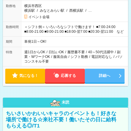
横浜市西区
勤務地
横浜駅
/
みなとみらい駅
/
西横浜駅
/
…
イベント会場
＜シフト例＞ いろいろなシフトで働けます！ ■7:00-24:00
勤務時間
■8:00-21:00 ■9:00-21:00 ■18:00-翌7:00 ■20:30-翌11:00 など
単発1日～OK!
期間
週1日からOK
/
日払いOK
/
履歴書不要
/
40～50代活躍中
/
副
特徴
業・WワークOK
/
服装自由
/
シフト勤務
/
電話対応なし
/
パソ
コンスキル不要
気になる！
応募する
詳細へ
未読
ちいさいかわいいキャラのイベントも！好きな
場所で働ける☆来社不要！働いたその日に給料
もらえる◎/T1