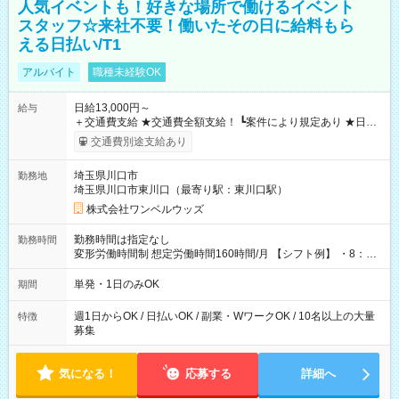
人気イベントも！好きな場所で働けるイベント
スタッフ☆来社不要！働いたその日に給料もら
える日払い/T1
アルバイト
職種未経験OK
日給13,000円～
給与
＋交通費支給 ★交通費全額支給！ ┗案件により規定あり ★日払
いOK！（規定あり） ┗働いたその日に現金GET♪ お仕事後はコ
交通費別途支給あり
ンビニATMから 日払い分を引き落とせます！ 【試用期間】試
用期間なし
埼玉県川口市
勤務地
埼玉県川口市東川口（最寄り駅：東川口駅）
株式会社ワンベルウッズ
勤務時間は指定なし
勤務時間
変形労働時間制 想定労働時間160時間/月 【シフト例】 ・8：00
～21：00
単発・1日のみOK
期間
週1日からOK / 日払いOK / 副業・WワークOK / 10名以上の大量
特徴
募集
気になる！
応募する
詳細へ