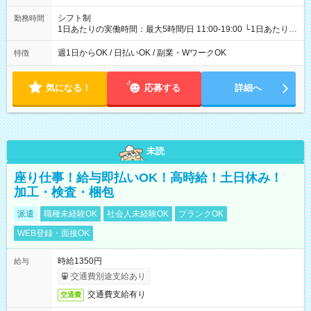
シフト制
勤務時間
1日あたりの実働時間：最大5時間/日 11:00-19:00 └1日あたりの
実働時間：1-5時間 └上記の時間帯内であれば、いつでも勤務可
能！ └平日・土曜日の中で、お好きな曜日でご勤務いただけま
週1日からOK / 日払いOK / 副業・WワークOK
特徴
す！ 【シフト例】 ・11:00～14:00 ・16:30～19:00 ・13:00～
18:00 などのように、自由な働き方が可能なお仕事です！
気になる！
応募する
詳細へ
未読
座り仕事！給与即払いOK！高時給！土日休み！
加工・検査・梱包
派遣
職種未経験OK
社会人未経験OK
ブランクOK
WEB登録・面接OK
時給1350円
給与
交通費別途支給あり
交通費支給有り
交通費