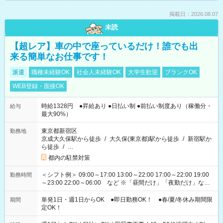
掲載日：2026.08.07
未読
【超レア】車の中で座っているだけ！誰でも出
来る簡単なお仕事です！
派遣
職種未経験OK
社会人未経験OK
大学生歓迎
ブランクOK
WEB登録・面接OK
時給1328円 ●昇給あり ●日払い制 ●前払い制度あり（稼働分・
給与
最大90%）
東京都新宿区
勤務地
京成大久保駅から徒歩
/
大久保(東京都)駅から徒歩
/
新宿駅か
ら徒歩
/
…
都内の駐禁対策
＜シフト例＞ 09:00～17:00 13:00～22:00 17:00～22:00 19:00
勤務時間
～23:00 22:00～06:00 など ※「昼間だけ」「夜勤だけ」など
の希望OK
単発1日・週1日からOK ●即日勤務OK！ ●春/夏/冬休み期間限
期間
定OK！