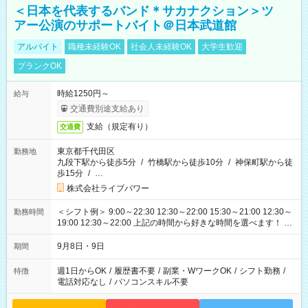
＜日本を代表するバンド＊サカナクション＞ツ
アー公演のサポートバイト＠日本武道館
アルバイト
職種未経験OK
社会人未経験OK
大学生歓迎
ブランクOK
時給1250円～
給与
交通費別途支給あり
支給（規定有り）
交通費
東京都千代田区
勤務地
九段下駅から徒歩5分
/
竹橋駅から徒歩10分
/
神保町駅から徒
歩15分
/
…
株式会社ライブパワー
＜シフト例＞ 9:00～22:30 12:30～22:00 15:30～21:00 12:30～
勤務時間
19:00 12:30～22:00 上記の時間から好きな時間を選べます！ ※
時間は変更となる可能性があります
9月8日・9日
期間
週1日からOK
/
履歴書不要
/
副業・WワークOK
/
シフト勤務
/
特徴
電話対応なし
/
パソコンスキル不要