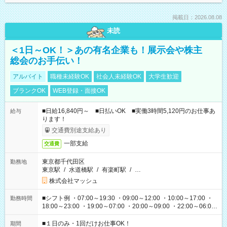
掲載日：2026.08.08
未読
＜1日～OK！＞あの有名企業も！展示会や株主
総会のお手伝い！
アルバイト
職種未経験OK
社会人未経験OK
大学生歓迎
ブランクOK
WEB登録・面接OK
■日給16,840円～ ■日払いOK ■実働3時間5,120円のお仕事あ
給与
ります！
交通費別途支給あり
一部支給
交通費
東京都千代田区
勤務地
東京駅
/
水道橋駅
/
有楽町駅
/
…
株式会社マッシュ
■シフト例 ・07:00～19:30 ・09:00～12:00 ・10:00～17:00 ・
勤務時間
18:00～23:00 ・19:00～07:00 ・20:00～09:00 ・22:00～06:00
etc ★最短で3時間で5,120円のお仕事から 15時間で2万円近く稼
げるお仕事も！ ご希望のお時間に合わせてご紹介！ ※シフトは
■１日のみ・1回だけお仕事OK！
期間