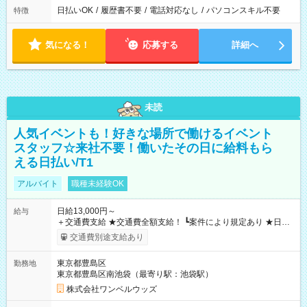
日払いOK
/
履歴書不要
/
電話対応なし
/
パソコンスキル不要
特徴
気になる！
応募する
詳細へ
未読
人気イベントも！好きな場所で働けるイベント
スタッフ☆来社不要！働いたその日に給料もら
える日払い/T1
アルバイト
職種未経験OK
日給13,000円～
給与
＋交通費支給 ★交通費全額支給！ ┗案件により規定あり ★日払
いOK！（規定あり） ┗働いたその日に現金GET♪ お仕事後はコ
交通費別途支給あり
ンビニATMから 日払い分を引き落とせます！ 【試用期間】試
用期間なし
東京都豊島区
勤務地
東京都豊島区南池袋（最寄り駅：池袋駅）
株式会社ワンベルウッズ