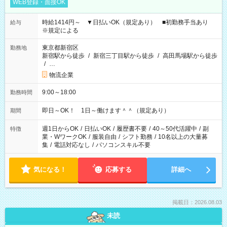
WEB登録・面接OK
時給1414円～ ▼日払いOK（規定あり） ■初勤務手当あり
給与
※規定による
東京都新宿区
勤務地
新宿駅から徒歩
/
新宿三丁目駅から徒歩
/
高田馬場駅から徒歩
/
…
物流企業
9:00～18:00
勤務時間
即日～OK！ 1日～働けます＾＾（規定あり）
期間
週1日からOK
/
日払いOK
/
履歴書不要
/
40～50代活躍中
/
副
特徴
業・WワークOK
/
服装自由
/
シフト勤務
/
10名以上の大量募
集
/
電話対応なし
/
パソコンスキル不要
気になる！
応募する
詳細へ
掲載日：2026.08.03
未読