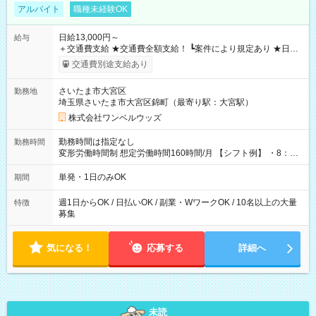
アルバイト
職種未経験OK
日給13,000円～
給与
＋交通費支給 ★交通費全額支給！ ┗案件により規定あり ★日払
いOK！（規定あり） ┗働いたその日に現金GET♪ お仕事後はコ
交通費別途支給あり
ンビニATMから 日払い分を引き落とせます！ 【試用期間】試
用期間なし
さいたま市大宮区
勤務地
埼玉県さいたま市大宮区錦町（最寄り駅：大宮駅）
株式会社ワンベルウッズ
勤務時間は指定なし
勤務時間
変形労働時間制 想定労働時間160時間/月 【シフト例】 ・8：00
～21：00
単発・1日のみOK
期間
週1日からOK / 日払いOK / 副業・WワークOK / 10名以上の大量
特徴
募集
気になる！
応募する
詳細へ
未読