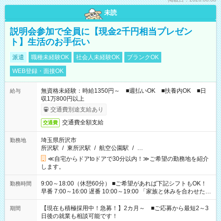
未読
説明会参加で全員に【現金2千円相当プレゼン
ト】生活のお手伝い
派遣
職種未経験OK
社会人未経験OK
ブランクOK
WEB登録・面接OK
無資格未経験：時給1350円～ ■週払いOK ■扶養内OK ■日
給与
収1万800円以上
交通費別途支給あり
交通費全額支給
交通費
埼玉県所沢市
勤務地
所沢駅
/
東所沢駅
/
航空公園駅
/
…
≪自宅からドアtoドアで30分以内！≫ご希望の勤務地を紹介
します。
9:00～18:00（休憩60分） ■ご希望があれば下記シフトもOK！
勤務時間
早番 7:00～16:00 遅番 10:00～19:00 「家族と休みを合わせた
い」 「余裕を持って夕飯の準備がしたい」 「できれば残業はし
たくない」 など、ご希望を教えてくださいね。 ※Wワーク希望
【現在も積極採用中！急募！】2カ月～ ■ご応募から最短2～3
期間
の方へ 今ご覧のお仕事で希望する勤務時間と、もう1つのお仕事
日後の就業も相談可能です！