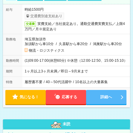
時給1500円
給与
交通費別途支給あり
実費支給／当社規定あり。通勤交通費実費支払／上限4
交通費
万円／月※規定あり
埼玉県加須市
勤務地
加須駅から車10分
/
久喜駅から車20分
/
鴻巣駅から車20分
物流・ロジスティクス
(1)09:00-17:00(休憩60分) ※休憩（12:00-12:50、15:00-15:10）
勤務時間
1ヶ月以上3ヶ月未満／即日～9月末まで
期間
履歴書不要
/
40～50代活躍中
/
10名以上の大量募集
特徴
気になる！
応募する
詳細へ
未読