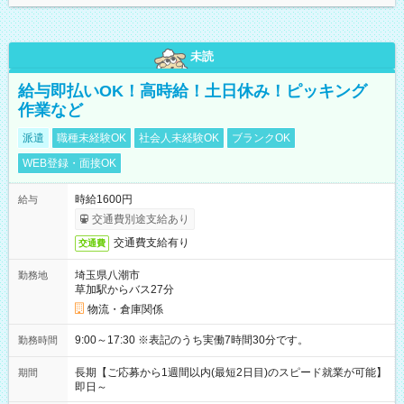
未読
給与即払いOK！高時給！土日休み！ピッキング
作業など
派遣
職種未経験OK
社会人未経験OK
ブランクOK
WEB登録・面接OK
時給1600円
給与
交通費別途支給あり
交通費支給有り
交通費
埼玉県八潮市
勤務地
草加駅からバス27分
物流・倉庫関係
9:00～17:30 ※表記のうち実働7時間30分です。
勤務時間
長期【ご応募から1週間以内(最短2日目)のスピード就業が可能】
期間
即日～