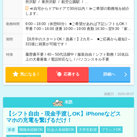
所沢駅
/
東所沢駅
/
航空公園駅
/
…
≪自宅からドアtoドアで30分以内！≫ご希望の勤務地を紹介
します。
9:00～18:00（休憩60分） ■ご希望があれば下記シフトもOK！
勤務時間
早番 7:00～16:00 遅番 10:00～19:00 夜勤 16:30～翌9:30 「家族
と休みを合わせたい」 「余裕を持って夕飯の準備がしたい」
「できれば残業はしたくない」 など、ご希望を教えてください
【8月中のスタートOK！急募！】2カ月～ ■ご応募から最短2～
期間
ね。 ※Wワーク希望の方へ 今ご覧のお仕事で希望する勤務時間
3日後に就業が可能です！
と、もう1つのお仕事の勤務時間。 合計で週40時間を超える場
合は応募できません。
履歴書不要
/
40～50代活躍中
/
服装自由
/
シフト勤務
/
10名以
特徴
上の大量募集
/
電話対応なし
/
パソコンスキル不要
気になる！
応募する
詳細へ
掲載日：2026.08.07
未読
【シフト自由・現金手渡しOK】iPhoneなどス
マホの充電を繋げるだけ！
派遣
職種未経験OK
社会人未経験OK
大学生歓迎
ブランクOK