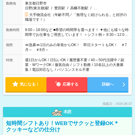
東京都日野市
勤務地
日野(東京都)駅
/
豊田駅
/
高幡不動駅
/
…
大手物流会社（年齢不問／「無理なく続けられる」と好評の
職場です！）
9:00～18:00など ■希望の時間帯を選べます！ ▼他にも様々な時
勤務時間
間帯でお仕事をご用意しています！ ＜シフト例＞ 8:30～12:00
17:00～22:00 13:00～22:00 22:00～翌6:00 など
≪急募≫1日のみの単発からOK！ 即日スタートもOK！ ＃7
期間
月～ ＃8月～
週1日からOK
/
日払いOK
/
履歴書不要
/
40～50代活躍中
/
副
特徴
業・WワークOK
/
服装自由
/
シフト勤務
/
10名以上の大量募
集
/
電話対応なし
/
パソコンスキル不要
気になる！
応募する
詳細へ
掲載日：2026.08.07
未読
短時間シフトあり！WEBでサクッと登録OK＊
クッキーなどの仕分け