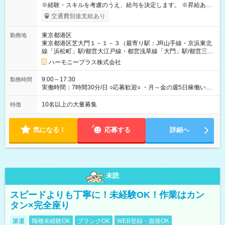
※経験・スキルを考慮のうえ、給与を決定します。 ※昇給あり
（勤務実績・評価による） ※残業が発生した場合は、時間外手
交通費別途支給あり
当を全額支給します。 ※交通費支給（月額上限50,000円／当社
規定による） ※給与は月末締め、翌月15日払いです。 ※試用期
東京都港区
勤務地
間中も給与・待遇に変更はありません。 【試用期間】試用期間
東京都港区芝大門１－１－３（最寄り駅：JR山手線・京浜東北
あり 試用期間の長さ：1ヶ月 雇用形態、給与は本採用時と同じ
線「浜松町」駅/都営大江戸線・都営浅草線「⼤⾨」駅/都営三田
です。 試用期間中は、健康保険などの福利厚生の一部が制限さ
線「御成⾨」駅）
れる可能性があります。
ハーモニープラス株式会社
9:00～17:30
勤務時間
実働時間：7時間30分/日 ○応募歓迎○ ・月～金の週5日稼働いた
だける方 ・実働時間：7.5時間（休憩1時間）
10名以上の大量募集
特徴
気になる！
応募する
詳細へ
未読
スピードよりも丁寧に！未経験OK！作業はカン
タン×完全座り
派遣
職種未経験OK
ブランクOK
WEB登録・面接OK