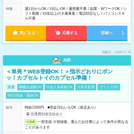
現場によって異なります。 ※勿論、休憩時間はあるのでご安心
ください！
週1日からOK
/
日払いOK
/
履歴書不要
/
副業・WワークOK
/
シ
特徴
フト勤務
/
10名以上の大量募集
/
電話対応なし
/
パソコンスキ
ル不要
気になる！
応募する
詳細へ
掲載日：2026.07.26
未読
＜単発＊WEB登録OK！＞指示どおりにポン
ッ！カプセルトイのカプセル準備！
派遣
職種未経験OK
社会人未経験OK
大学生歓迎
ブランクOK
WEB登録・面接OK
時給1500円 ■現金日払いもOK（規定あり）
給与
交通費別途支給あり
一部支給 ※登録後、選んだお仕事によって条件が異なる
交通費
ことがあります