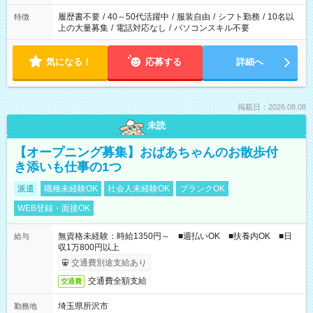
の勤務時間。 合計で週40時間を超える場合は応募できません。
履歴書不要
/
40～50代活躍中
/
服装自由
/
シフト勤務
/
10名以
特徴
上の大量募集
/
電話対応なし
/
パソコンスキル不要
気になる！
応募する
詳細へ
掲載日：2026.08.08
未読
【オープニング募集】おばあちゃんのお散歩付
き添いも仕事の1つ
派遣
職種未経験OK
社会人未経験OK
ブランクOK
WEB登録・面接OK
無資格未経験：時給1350円～ ■週払いOK ■扶養内OK ■日
給与
収1万800円以上
交通費別途支給あり
交通費全額支給
交通費
埼玉県所沢市
勤務地