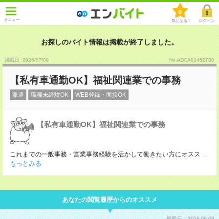
0
メニュー
気になる！
ログイン
お探しのバイト情報は掲載が終了しました。
掲載日 :2026
/
07
/
09
No.ADCA01452788
【私有車通勤OK】福祉関連業での事務
派遣
職種未経験OK
WEB登録・面接OK
【私有車通勤OK】福祉関連業での事務
これまでの一般事務・営業事務経験を活かして働きたい方にオスス
...
もっとみる
あなたの閲覧履歴からのオススメ
掲載日：2026.08.08