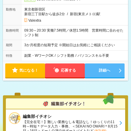
東京都新宿区
勤務地
新宿三丁目駅から徒歩2分
/
新宿(東京メトロ)駅
Valextra
09:30～20:30 実働7.5時間／休憩1.5時間 営業時間に合わせた
勤務時間
シフト制
3か月程度の短期予定 ※開始日はお気軽にご相談ください
期間
副業・WワークOK
/
シフト勤務
/
パソコンスキル不要
特徴
気になる！
応募する
詳細へ
編集部イチオシ
【完全在宅！】難しい業務なし＆電話なし！ゆっくりの11
時～時短＊データ入力・事務、＜SEKAI NO OWARI＊8月15
日・16日＞ドーム公演のサポートバイトなど
(8/7UP!)