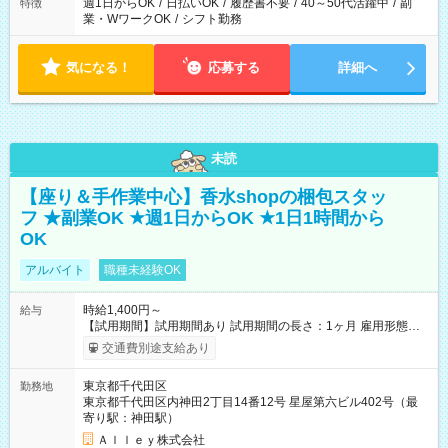
週1日からOK
/
日払いOK
/
履歴書不要
/
40～50代活躍中
/
副
特徴
業・WワークOK
/
シフト勤務
気になる！
応募する
詳細へ
未読
【座り＆手作業中心】香水shopの梱包スタッ
フ ★副業OK ★週1日からOK ★1日1時間から
OK
アルバイト
職種未経験OK
時給1,400円～
給与
【試用期間】試用期間あり 試用期間の長さ：1ヶ月 雇用形態、
給与は本採用時と同じです。
交通費別途支給あり
東京都千代田区
勤務地
東京都千代田区内神田2丁目14番12号 星屋第六ビル402号（最
寄り駅：神田駅）
Ａｌｌｅｙ株式会社