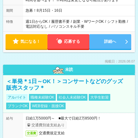
時間を選べます！ ※時間は変更となる可能性があります
急募！8月15日・16日
期間
週1日からOK
/
履歴書不要
/
副業・WワークOK
/
シフト勤務
/
特徴
電話対応なし
/
パソコンスキル不要
気になる！
応募する
詳細へ
掲載日：2026.08.07
未読
＜単発＊1日～OK！＞コンサートなどのグッズ
販売スタッフ＊
アルバイト
職種未経験OK
社会人未経験OK
大学生歓迎
ブランクOK
WEB登録・面接OK
日給1万5000円～ ■最大で日給2万8500円！
給与
交通費別途支給あり
交通費規定支給
交通費