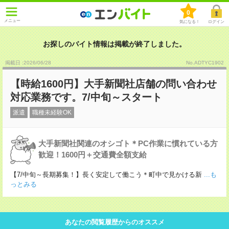
0
メニュー
気になる！
ログイン
お探しのバイト情報は掲載が終了しました。
掲載日 :2026
/
06
/
28
No.ADTYC1902
【時給1600円】大手新聞社店舗の問い合わせ
対応業務です。7/中旬～スタート
派遣
職種未経験OK
大手新聞社関連のオシゴト＊PC作業に慣れている方
歓迎！1600円＋交通費全額支給
【7/中旬～長期募集！】長く安定して働こう＊町中で見かける新
...も
っとみる
あなたの閲覧履歴からのオススメ