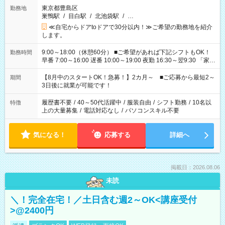
東京都豊島区
勤務地
巣鴨駅
/
目白駅
/
北池袋駅
/
…
≪自宅からドアtoドアで30分以内！≫ご希望の勤務地を紹介
します。
9:00～18:00（休憩60分） ■ご希望があれば下記シフトもOK！
勤務時間
早番 7:00～16:00 遅番 10:00～19:00 夜勤 16:30～翌9:30 「家族
と休みを合わせたい」 「余裕を持って夕飯の準備がしたい」
「できれば残業はしたくない」 など、ご希望を教えてください
【8月中のスタートOK！急募！】2カ月～ ■ご応募から最短2～
期間
ね。 ※Wワーク希望の方へ 今ご覧のお仕事で希望する勤務時間
3日後に就業が可能です！
と、もう1つのお仕事の勤務時間。 合計で週40時間を超える場
合は応募できません。
履歴書不要
/
40～50代活躍中
/
服装自由
/
シフト勤務
/
10名以
特徴
上の大量募集
/
電話対応なし
/
パソコンスキル不要
気になる！
応募する
詳細へ
掲載日：2026.08.06
未読
＼！完全在宅！／土日含む週2～OK<講座受付
>@2400円