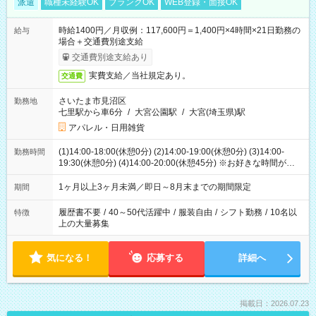
派遣
職種未経験OK
ブランクOK
WEB登録・面接OK
時給1400円／月収例：117,600円＝1,400円×4時間×21日勤務の
給与
場合＋交通費別途支給
交通費別途支給あり
実費支給／当社規定あり。
交通費
さいたま市見沼区
勤務地
七里駅から車6分
/
大宮公園駅
/
大宮(埼玉県)駅
アパレル・日用雑貨
(1)14:00-18:00(休憩0分) (2)14:00-19:00(休憩0分) (3)14:00-
勤務時間
19:30(休憩0分) (4)14:00-20:00(休憩45分) ※お好きな時間が選べ
ます
1ヶ月以上3ヶ月未満／即日～8月末までの期間限定
期間
履歴書不要
/
40～50代活躍中
/
服装自由
/
シフト勤務
/
10名以
特徴
上の大量募集
気になる！
応募する
詳細へ
掲載日：2026.07.23