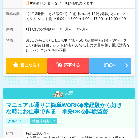
■物流センターなど ■勤務地選べます
【1日3時間～も相談OK!】午前中のみや18時以降などのシフト
勤務時間
あり！ シフト例 ▼9:00～12:00 ▼9:00～17:00 ▼10:00～19:00
▼18:00～21:00
1日だけの単発OK！＃8月～ ＃9月～
期間
週1日からOK
/
日払いOK
/
40～50代活躍中
/
副業・Wワーク
特徴
OK
/
服装自由
/
シフト勤務
/
10名以上の大量募集
/
電話対応な
し
/
パソコンスキル不要
気になる！
応募する
詳細へ
未読
マニュアル通りに簡単WORK◆未経験から好き
な時にお仕事できる！単発OK◎試験監督
アルバイト
職種未経験OK
時給1,300円～
給与