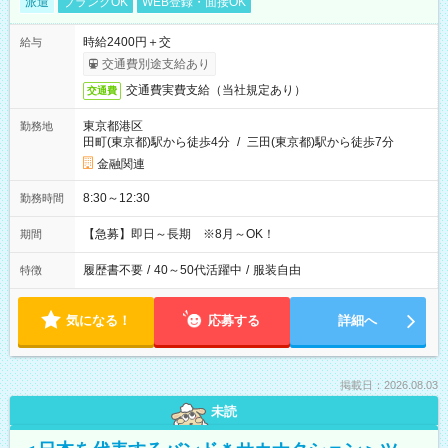
派遣
ブランクOK
WEB登録・面接OK
時給2400円＋交
給与
交通費別途支給あり
交通費実費支給（当社規定あり）
交通費
東京都港区
勤務地
田町(東京都)駅から徒歩4分
/
三田(東京都)駅から徒歩7分
金融関連
8:30～12:30
勤務時間
【急募】即日～長期 ※8月～OK！
期間
履歴書不要
/
40～50代活躍中
/
服装自由
特徴
気になる！
応募する
詳細へ
掲載日：2026.08.03
未読