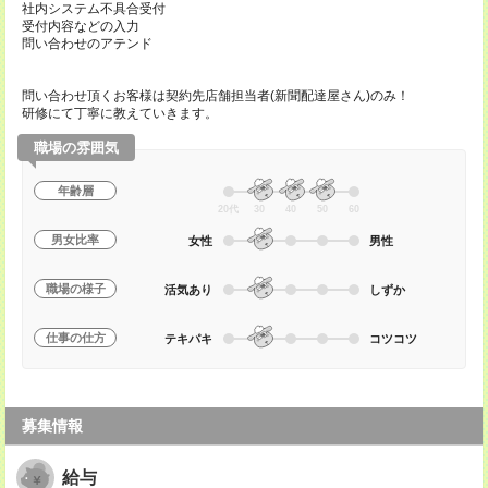
社内システム不具合受付
受付内容などの入力
問い合わせのアテンド
問い合わせ頂くお客様は契約先店舗担当者(新聞配達屋さん)のみ！
研修にて丁寧に教えていきます。
職場の雰囲気
年齢層
20代
30
40
50
60
男女比率
女性
男性
職場の様子
活気あり
しずか
仕事の仕方
テキパキ
コツコツ
募集情報
給与