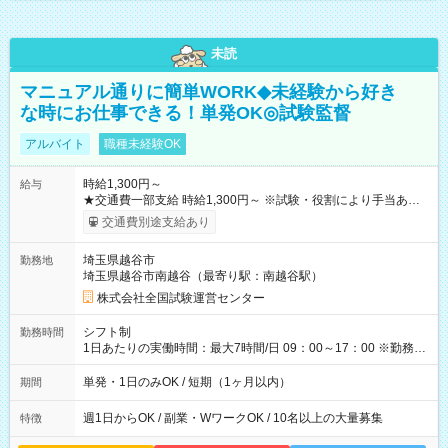
未読
マニュアル通りに簡単WORK◆未経験から好き
な時にお仕事できる！単発OK◎試験監督
アルバイト
職種未経験OK
時給1,300円～
給与
★交通費一部支給 時給1,300円～ ※試験・役割により手当あり
※勤務回数により昇給あり 【即給（前払い）オプションあ
交通費別途支給あり
り！】 希望される場合、勤務から1週間ほどで給与の一部を受け
取れます。 ※手数料418円がかかります。 【過去試験日の収入
埼玉県越谷市
勤務地
例】 ・河合塾模擬試験 8:30～17:30（休憩1時間） 時給1,300円
埼玉県越谷市南越谷（最寄り駅：南越谷駅）
×8時間＝日収10,400円＋交通費 ※当日の役割により時給＋100
円の場合あり ・国家試験 7:00～13:30（休憩なし） 時給1,300
株式会社全国試験運営センター
円（役割手当＋100円）×6時間＝日収8,400円＋交通費 【試用期
間】試用期間なし
シフト制
勤務時間
1日あたりの実働時間：最大7時間/日 09：00～17：00 ※勤務時
間は 試験により異なります。
単発・1日のみOK / 短期（1ヶ月以内）
期間
週1日からOK / 副業・WワークOK / 10名以上の大量募集
特徴