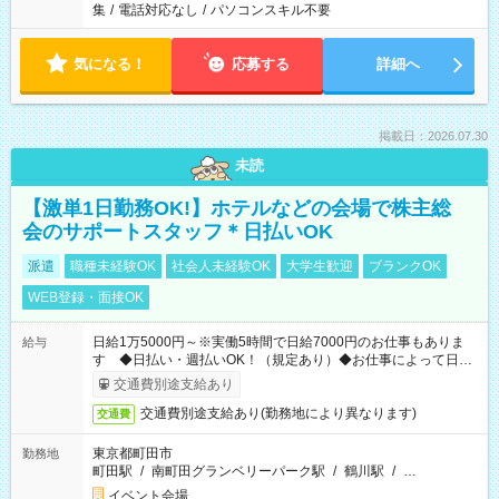
集
/
電話対応なし
/
パソコンスキル不要
気になる！
応募する
詳細へ
掲載日：2026.07.30
未読
【激単1日勤務OK!】ホテルなどの会場で株主総
会のサポートスタッフ＊日払いOK
派遣
職種未経験OK
社会人未経験OK
大学生歓迎
ブランクOK
WEB登録・面接OK
日給1万5000円～※実働5時間で日給7000円のお仕事もありま
給与
す ◆日払い・週払いOK！（規定あり）◆お仕事によって日給
も異なります
交通費別途支給あり
交通費別途支給あり(勤務地により異なります)
交通費
東京都町田市
勤務地
町田駅
/
南町田グランベリーパーク駅
/
鶴川駅
/
…
イベント会場