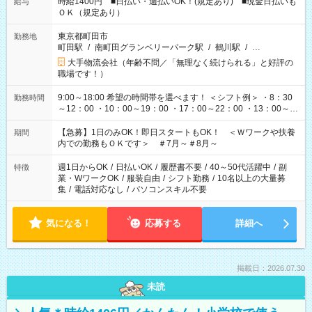
時給1400円 ■日払い・週払いOK！(規定あり) ■現金日払いも
給与
ＯＫ（規定あり）
東京都町田市
勤務地
町田駅
/
南町田グランベリーパーク駅
/
鶴川駅
/
…
大手物流会社（年齢不問／「無理なく続けられる」と好評の
職場です！）
9:00～18:00 希望の時間帯を選べます！ ＜シフト例＞ ・8：30
勤務時間
～12：00 ・10：00～19：00 ・17：00～22：00 ・13：00～
22：00 ・22：00～翌6：00 など
【急募】1日のみOK！即日スタートもOK！ ＜Ｗワークや扶養
期間
内での勤務もＯＫです＞ ＃7月～＃8月～
週1日からOK
/
日払いOK
/
履歴書不要
/
40～50代活躍中
/
副
特徴
業・WワークOK
/
服装自由
/
シフト勤務
/
10名以上の大量募
集
/
電話対応なし
/
パソコンスキル不要
気になる！
応募する
詳細へ
掲載日：2026.07.30
未読