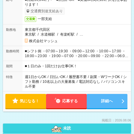
ります！
交通費別途支給あり
一部支給
交通費
東京都千代田区
勤務地
東京駅
/
水道橋駅
/
有楽町駅
/
…
株式会社マッシュ
■シフト例 ・07:00～19:30 ・09:00～12:00 ・10:00～17:00 ・
勤務時間
18:00～23:00 ・19:00～07:00 ・20:00～09:00 ・22:00～06:00
etc ★最短で3時間で5,120円のお仕事から 15時間で2万円近く稼
げるお仕事も！ ご希望のお時間に合わせてご紹介！ ※シフトは
■１日のみ・1回だけお仕事OK！
期間
現場によって異なります。 ※勿論、休憩時間はあるのでご安心
ください！
週1日からOK
/
日払いOK
/
履歴書不要
/
副業・WワークOK
/
シ
特徴
フト勤務
/
10名以上の大量募集
/
電話対応なし
/
パソコンスキ
ル不要
気になる！
応募する
詳細へ
掲載日：2026.08.06
未読