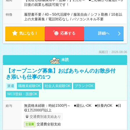
【現在も積極採用中！急募！】2カ月～ ■ご応募から最短2～3
期間
の方へ 今ご覧のお仕事で希望する勤務時間と、もう1つのお仕事
日後の就業も相談可能です！
の勤務時間。 合計で週40時間を超える場合は応募できません。
履歴書不要
/
40～50代活躍中
/
服装自由
/
シフト勤務
/
10名以
特徴
上の大量募集
/
電話対応なし
/
パソコンスキル不要
気になる！
応募する
詳細へ
掲載日：2026.08.06
未読
【オープニング募集】おばあちゃんのお散歩付
き添いも仕事の1つ
派遣
職種未経験OK
社会人未経験OK
ブランクOK
WEB登録・面接OK
無資格未経験：時給1500円～ ■週払いOK ■扶養内OK ■日
給与
収1万2000円以上
交通費別途支給あり
交通費全額支給
交通費