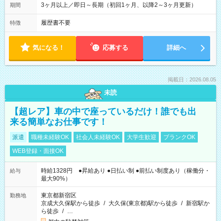
3ヶ月以上／即日～長期（初回1ヶ月、以降2～3ヶ月更新）
期間
履歴書不要
特徴
気になる！
応募する
詳細へ
掲載日：2026.08.05
未読
【超レア】車の中で座っているだけ！誰でも出
来る簡単なお仕事です！
派遣
職種未経験OK
社会人未経験OK
大学生歓迎
ブランクOK
WEB登録・面接OK
時給1328円 ●昇給あり ●日払い制 ●前払い制度あり（稼働分・
給与
最大90%）
東京都新宿区
勤務地
京成大久保駅から徒歩
/
大久保(東京都)駅から徒歩
/
新宿駅か
ら徒歩
/
…