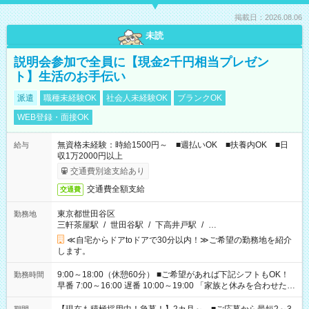
掲載日：2026.08.06
未読
説明会参加で全員に【現金2千円相当プレゼン
ト】生活のお手伝い
派遣
職種未経験OK
社会人未経験OK
ブランクOK
WEB登録・面接OK
無資格未経験：時給1500円～ ■週払いOK ■扶養内OK ■日
給与
収1万2000円以上
交通費別途支給あり
交通費全額支給
交通費
東京都世田谷区
勤務地
三軒茶屋駅
/
世田谷駅
/
下高井戸駅
/
…
≪自宅からドアtoドアで30分以内！≫ご希望の勤務地を紹介
します。
9:00～18:00（休憩60分） ■ご希望があれば下記シフトもOK！
勤務時間
早番 7:00～16:00 遅番 10:00～19:00 「家族と休みを合わせた
い」 「余裕を持って夕飯の準備がしたい」 「できれば残業はし
たくない」 など、ご希望を教えてくださいね。 ※Wワーク希望