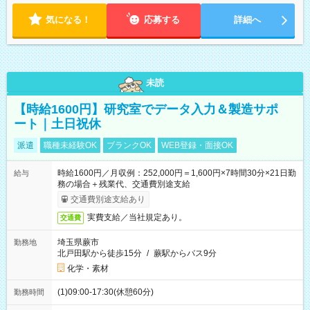
気になる！
応募する
詳細へ
未読
【時給1600円】研究室でデータ入力＆製造サポ
ート｜土日祝休
派遣
職種未経験OK
ブランクOK
WEB登録・面接OK
時給1600円／月収例：252,000円＝1,600円×7時間30分×21日勤
給与
務の場合＋残業代、交通費別途支給
交通費別途支給あり
実費支給／当社規定あり。
交通費
埼玉県蕨市
勤務地
北戸田駅から徒歩15分
/
蕨駅からバス9分
化学・素材
(1)09:00-17:30(休憩60分)
勤務時間