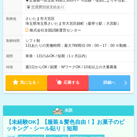
★交通費一部支給 時給1,300円～ ※試験・役割により手当あり
※勤務回数により昇給あり 【即給（前払い）オプションあ
交通費別途支給あり
り！】 希望される場合、勤務から1週間ほどで給与の一部を受け
取れます。 ※手数料418円がかかります。 【過去試験日の収入
さいたま市大宮区
勤務地
例】 ・河合塾模擬試験 8:30～17:30（休憩1時間） 時給1,300円
埼玉県埼玉県さいたま市大宮区錦町（最寄り駅：大宮駅）
×8時間＝日収10,400円＋交通費 ※当日の役割により時給＋100
円の場合あり ・国家試験 7:00～13:30（休憩なし） 時給1,300
株式会社全国試験運営センター
円（役割手当＋100円）×6時間＝日収8,400円＋交通費 【試用期
間】試用期間なし
シフト制
勤務時間
1日あたりの実働時間：最大7時間/日 09：00～17：00 ※勤務時
間は 試験により異なります。
単発・1日のみOK / 短期（1ヶ月以内）
期間
週1日からOK / 副業・WワークOK / 10名以上の大量募集
特徴
気になる！
応募する
詳細へ
未読
【未経験OK】【服装＆髪色自由！】お菓子のピ
ッキング・シール貼り｜短期