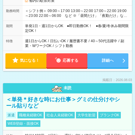
都内の駐禁対策
＜シフト例＞ 09:00～17:00 13:00～22:00 17:00～22:00 19:00
勤務時間
～23:00 22:00～06:00 など ※「昼間だけ」「夜勤だけ」など
の希望OK
単発1日・週1日からOK ●即日勤務OK！ ●春/夏/冬休み期間限
期間
定OK！
週1日からOK
/
日払いOK
/
履歴書不要
/
40～50代活躍中
/
副
特徴
業・WワークOK
/
シフト勤務
気になる！
応募する
詳細へ
掲載日：2026.08.03
未読
＜単発＊好きな時にお仕事＞グミの仕分けやシ
ール貼りなど
派遣
職種未経験OK
社会人未経験OK
大学生歓迎
ブランクOK
WEB登録・面接OK