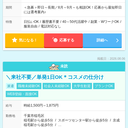
ば前職が、 在宅/財団法人/事務/コールセンター/受付/販売/カフェ
スタッフ スイーツ販売/ホテルフロント/化粧品販売/など 様々な
＜急募＞即日～長期／8月～9月～も相談OK！応募から最短即日
期間
業界から入社して活躍されています♪
には選考案内♪
日払いOK
/
履歴書不要
/
40～50代活躍中
/
副業・WワークOK
/
特徴
服装自由
/
電話対応なし
気になる！
応募する
詳細へ
掲載日：2026.08.06
未読
＼来社不要／単発1日OK＊コスメの仕分け
派遣
職種未経験OK
社会人未経験OK
大学生歓迎
ブランクOK
WEB登録・面接OK
時給1,500円～1,875円
給与
千葉市稲毛区
勤務地
稲毛駅から徒歩5分
/
スポーツセンター駅から徒歩5分
/
京成
稲毛駅から徒歩5分
/
…