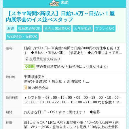
未読
【スキマ時間×高収入】日給1.5万～日払い！屋
内展示会のイス並べスタッフ
派遣
職種未経験OK
社会人未経験OK
大学生歓迎
ブランクOK
WEB登録・面接OK
日給1万5000円～※実働5時間で日給7000円のお仕事もありま
給与
す ◆日払い・週払いOK！（規定あり）◆お仕事によって日給
も異なります
交通費別途支給あり
交通費別途支給あり(勤務地により異なります)
交通費
千葉県浦安市
勤務地
浦安(千葉県)駅
/
舞浜駅
/
新浦安駅
/
…
屋内展示会場
▼シフト例 ・08：00～19：00 ・09：00～18：00 ・10：00～
勤務時間
17：00 ・13：00～22：00 ・16：00～21：00 など多数！ ※お
仕事により勤務時間が異なります
お好きな日1日～OK！すぐに働けます！ ◆急募
期間
週1日からOK
/
日払いOK
/
履歴書不要
/
40～50代活躍中
/
副
特徴
業・WワークOK
/
服装自由
/
シフト勤務
/
10名以上の大量募