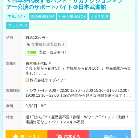
＜日本を代表するバンド＊サカナクション＞ツ
アー公演のサポートバイト＠日本武道館
アルバイト
職種未経験OK
社会人未経験OK
大学生歓迎
ブランクOK
時給1250円～
給与
交通費別途支給あり
支給（規定有り）
交通費
東京都千代田区
勤務地
九段下駅から徒歩5分
/
竹橋駅から徒歩10分
/
神保町駅から徒
歩15分
/
…
株式会社ライブパワー
＜シフト例＞ 9:00～22:30 12:30～22:00 15:30～21:00 12:30～
勤務時間
19:00 12:30～22:00 上記の時間から好きな時間を選べます！ ※
時間は変更となる可能性があります
9月8日・9日
期間
週1日からOK
/
履歴書不要
/
副業・WワークOK
/
シフト勤務
/
特徴
電話対応なし
/
パソコンスキル不要
気になる！
応募する
詳細へ