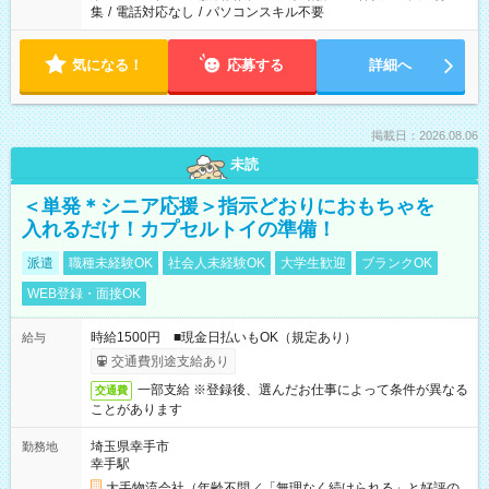
集
/
電話対応なし
/
パソコンスキル不要
気になる！
応募する
詳細へ
掲載日：2026.08.06
未読
＜単発＊シニア応援＞指示どおりにおもちゃを
入れるだけ！カプセルトイの準備！
派遣
職種未経験OK
社会人未経験OK
大学生歓迎
ブランクOK
WEB登録・面接OK
時給1500円 ■現金日払いもOK（規定あり）
給与
交通費別途支給あり
一部支給 ※登録後、選んだお仕事によって条件が異なる
交通費
ことがあります
埼玉県幸手市
勤務地
幸手駅
大手物流会社（年齢不問／「無理なく続けられる」と好評の