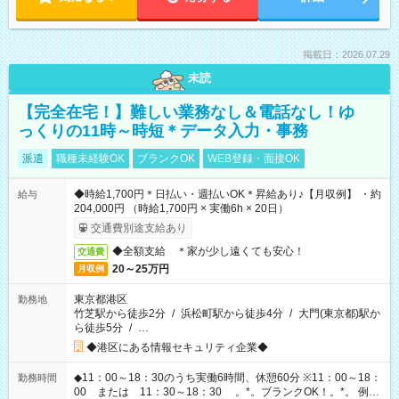
掲載日：2026.07.29
未読
【完全在宅！】難しい業務なし＆電話なし！ゆ
っくりの11時～時短＊データ入力・事務
派遣
職種未経験OK
ブランクOK
WEB登録・面接OK
◆時給1,700円＊日払い・週払いOK＊昇給あり♪【月収例】 ・約
給与
204,000円 （時給1,700円 × 実働6h × 20日）
交通費別途支給あり
◆全額支給 ＊家が少し遠くても安心！
交通費
20～25万円
月収例
東京都港区
勤務地
竹芝駅から徒歩2分
/
浜松町駅から徒歩4分
/
大門(東京都)駅か
ら徒歩5分
/
…
◆港区にある情報セキュリティ企業◆
◆11：00～18：30のうち実働6時間、休憩60分 ※11：00～18：
勤務時間
00 または 11：30～18：30 。*。ブランクOK！。*。 例え