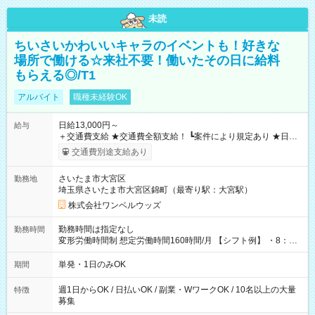
未読
ちいさいかわいいキャラのイベントも！好きな
場所で働ける☆来社不要！働いたその日に給料
もらえる◎/T1
アルバイト
職種未経験OK
日給13,000円～
給与
＋交通費支給 ★交通費全額支給！ ┗案件により規定あり ★日払
いOK！（規定あり） ┗働いたその日に現金GET♪ お仕事後はコ
交通費別途支給あり
ンビニATMから 日払い分を引き落とせます！ 【試用期間】試
用期間なし
さいたま市大宮区
勤務地
埼玉県さいたま市大宮区錦町（最寄り駅：大宮駅）
株式会社ワンベルウッズ
勤務時間は指定なし
勤務時間
変形労働時間制 想定労働時間160時間/月 【シフト例】 ・8：00
～21：00
単発・1日のみOK
期間
週1日からOK / 日払いOK / 副業・WワークOK / 10名以上の大量
特徴
募集