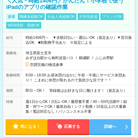
＼人気＊時給1406円／かんたん！小学校で使う
iPadのアプリの確認作業
派遣
職種未経験OK
社会人未経験OK
大学生歓迎
ブランクOK
WEB登録・面接OK
時給1406円～ ▼全額日払い・週払いOK（規定あり）▼翌日振
給与
込OK ■初勤務手当あり ※規定による
埼玉県富士見市
勤務地
みずほ台駅から無料送迎バス
/
鶴瀬駅
/
ふじみ野駅
空調完備の物流倉庫
9:00～18:00 お昼休憩のほかに 午前・午後にサービス休憩あ
勤務時間
り！ こまめに休憩が取れるので負担少な目です＾＾
即日～OK！ 登録後はお好きな日に働けます！（規定あり）
期間
週1日からOK
/
日払いOK
/
履歴書不要
/
40～50代活躍中
/
副
特徴
業・WワークOK
/
服装自由
/
シフト勤務
/
10名以上の大量募
集
/
電話対応なし
/
パソコンスキル不要
気になる！
応募する
詳細へ