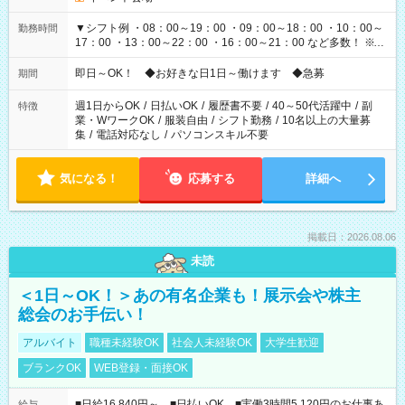
▼シフト例 ・08：00～19：00 ・09：00～18：00 ・10：00～
勤務時間
17：00 ・13：00～22：00 ・16：00～21：00 など多数！ ※お
仕事により勤務時間が異なります
即日～OK！ ◆お好きな日1日～働けます ◆急募
期間
週1日からOK
/
日払いOK
/
履歴書不要
/
40～50代活躍中
/
副
特徴
業・WワークOK
/
服装自由
/
シフト勤務
/
10名以上の大量募
集
/
電話対応なし
/
パソコンスキル不要
気になる！
応募する
詳細へ
掲載日：2026.08.06
未読
＜1日～OK！＞あの有名企業も！展示会や株主
総会のお手伝い！
アルバイト
職種未経験OK
社会人未経験OK
大学生歓迎
ブランクOK
WEB登録・面接OK
■日給16,840円～ ■日払いOK ■実働3時間5,120円のお仕事あ
給与