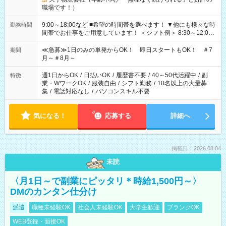
職場です！）
9:00～18:00など ■希望の時間帯を選べます！ ▼他にも様々な時
勤務時間
間帯でお仕事をご用意しています！ ＜シフト例＞ 8:30～12:00
17:00～22:00 13:00～22:00 22:00～翌6:00 など
≪急募≫1日のみの単発からOK！ 即日スタートもOK！ ＃7
期間
月～＃8月～
週1日からOK
/
日払いOK
/
履歴書不要
/
40～50代活躍中
/
副
特徴
業・WワークOK
/
服装自由
/
シフト勤務
/
10名以上の大量募
集
/
電話対応なし
/
パソコンスキル不要
気になる！
応募する
詳細へ
掲載日：2026.08.04
未読
〈月1日～で副業にピッタリ＊時給1,500円～〉
DMのカンタン仕分け
派遣
職種未経験OK
社会人未経験OK
大学生歓迎
ブランクOK
WEB登録・面接OK