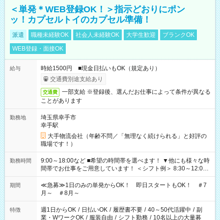
＜単発＊WEB登録OK！＞指示どおりにポン
ッ！カプセルトイのカプセル準備！
派遣
職種未経験OK
社会人未経験OK
大学生歓迎
ブランクOK
WEB登録・面接OK
時給1500円 ■現金日払いもOK（規定あり）
給与
交通費別途支給あり
一部支給 ※登録後、選んだお仕事によって条件が異なる
交通費
ことがあります
埼玉県幸手市
勤務地
幸手駅
大手物流会社（年齢不問／「無理なく続けられる」と好評の
職場です！）
9:00～18:00など ■希望の時間帯を選べます！ ▼他にも様々な時
勤務時間
間帯でお仕事をご用意しています！ ＜シフト例＞ 8:30～12:00
17:00～22:00 13:00～22:00 22:00～翌6:00 など
≪急募≫1日のみの単発からOK！ 即日スタートもOK！ ＃7
期間
月～ ＃8月～
週1日からOK
/
日払いOK
/
履歴書不要
/
40～50代活躍中
/
副
特徴
業・WワークOK
/
服装自由
/
シフト勤務
/
10名以上の大量募