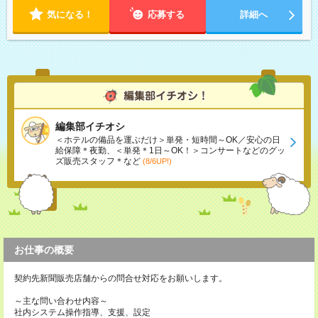
気になる！
応募する
詳細へ
編集部イチオシ
＜ホテルの備品を運ぶだけ＞単発・短時間～OK／安心の日
給保障＊夜勤、＜単発＊1日～OK！＞コンサートなどのグッ
ズ販売スタッフ＊など
(8/6UP!)
お仕事の概要
契約先新聞販売店舗からの問合せ対応をお願いします。
～主な問い合わせ内容～
社内システム操作指導、支援、設定