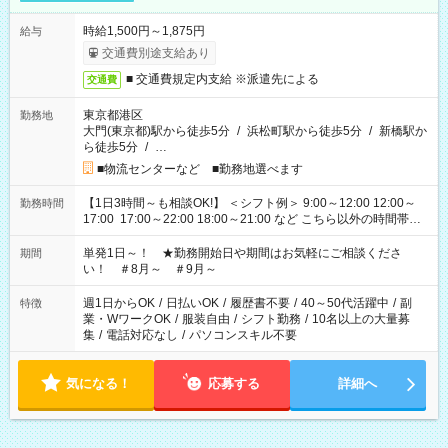
時給1,500円～1,875円
給与
交通費別途支給あり
■ 交通費規定内支給 ※派遣先による
交通費
東京都港区
勤務地
大門(東京都)駅から徒歩5分
/
浜松町駅から徒歩5分
/
新橋駅か
ら徒歩5分
/
…
■物流センターなど ■勤務地選べます
【1日3時間～も相談OK!】 ＜シフト例＞ 9:00～12:00 12:00～
勤務時間
17:00 17:00～22:00 18:00～21:00 など こちら以外の時間帯も
お気軽にご相談ください！
単発1日～！ ★勤務開始日や期間はお気軽にご相談くださ
期間
い！ ＃8月～ ＃9月～
週1日からOK
/
日払いOK
/
履歴書不要
/
40～50代活躍中
/
副
特徴
業・WワークOK
/
服装自由
/
シフト勤務
/
10名以上の大量募
集
/
電話対応なし
/
パソコンスキル不要
気になる！
応募する
詳細へ