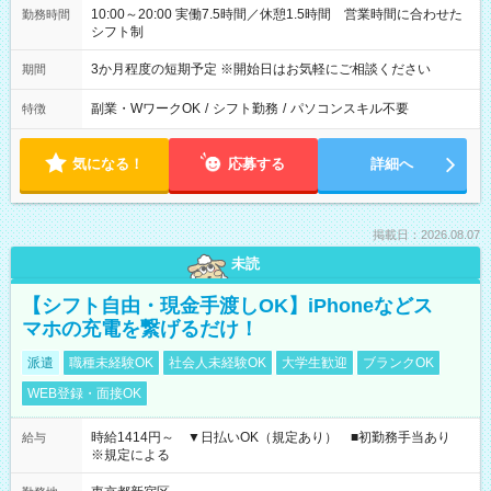
10:00～20:00 実働7.5時間／休憩1.5時間 営業時間に合わせた
勤務時間
シフト制
3か月程度の短期予定 ※開始日はお気軽にご相談ください
期間
副業・WワークOK
/
シフト勤務
/
パソコンスキル不要
特徴
気になる！
応募する
詳細へ
掲載日：2026.08.07
未読
【シフト自由・現金手渡しOK】iPhoneなどス
マホの充電を繋げるだけ！
派遣
職種未経験OK
社会人未経験OK
大学生歓迎
ブランクOK
WEB登録・面接OK
時給1414円～ ▼日払いOK（規定あり） ■初勤務手当あり
給与
※規定による