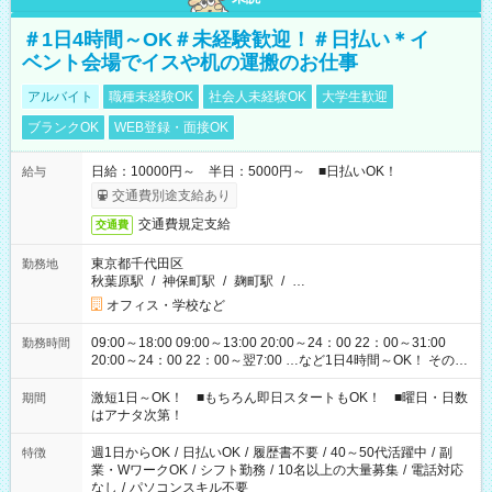
＃1日4時間～OK＃未経験歓迎！＃日払い＊イ
ベント会場でイスや机の運搬のお仕事
アルバイト
職種未経験OK
社会人未経験OK
大学生歓迎
ブランクOK
WEB登録・面接OK
日給：10000円～ 半日：5000円～ ■日払いOK！
給与
交通費別途支給あり
交通費規定支給
交通費
東京都千代田区
勤務地
秋葉原駅
/
神保町駅
/
麹町駅
/
…
オフィス・学校など
09:00～18:00 09:00～13:00 20:00～24：00 22：00～31:00
勤務時間
20:00～24：00 22：00～翌7:00 …など1日4時間～OK！ その他
シフトもございます！ お気軽にご相談ください！
激短1日～OK！ ■もちろん即日スタートもOK！ ■曜日・日数
期間
はアナタ次第！
週1日からOK
/
日払いOK
/
履歴書不要
/
40～50代活躍中
/
副
特徴
業・WワークOK
/
シフト勤務
/
10名以上の大量募集
/
電話対応
なし
/
パソコンスキル不要