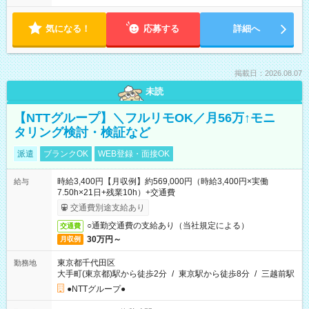
気になる！
応募する
詳細へ
掲載日：2026.08.07
未読
【NTTグループ】＼フルリモOK／月56万↑モニ
タリング検討・検証など
派遣
ブランクOK
WEB登録・面接OK
時給3,400円【月収例】約569,000円（時給3,400円×実働
給与
7.50h×21日+残業10h）+交通費
交通費別途支給あり
○通勤交通費の支給あり（当社規定による）
交通費
30万円～
月収例
東京都千代田区
勤務地
大手町(東京都)駅から徒歩2分
/
東京駅から徒歩8分
/
三越前駅
●NTTグループ●