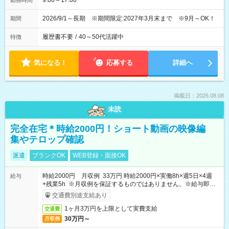
9:00～17:00
勤務時間
2026/9/1～長期 ※期間限定:2027年3月末まで ※9月～OK！
期間
履歴書不要
/
40～50代活躍中
特徴
気になる！
応募する
詳細へ
掲載日：2026.08.08
未読
完全在宅＊時給2000円！ショート動画の映像編
集やテロップ確認
派遣
ブランクOK
WEB登録・面接OK
時給2000円 月収例 33万円 時給2000円×実働8h×週5日×4週
給与
+残業5h ※月収例を保証するものではありません。※給与即受
取りサービス利用可（利用条件有）
交通費別途支給あり
1ヶ月3万円を上限として実費支給
交通費
30万円～
月収例