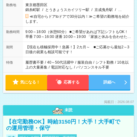
東京都墨田区
勤務地
錦糸町駅
/
とうきょうスカイツリー駅
/
京成曳舟駅
/
…
≪自宅からドアtoドアで30分以内！≫ご希望の勤務地を紹介
します。
9:00～18:00（休憩60分） ■ご希望があれば下記シフトもOK！
勤務時間
早番 7:00～16:00 遅番 10:00～19:00 「家族と休みを合わせた
い」 「余裕を持って夕飯の準備がしたい」 「できれば残業はし
たくない」 など、ご希望を教えてくださいね。 ※Wワーク希望
【現在も積極採用中！急募！】2カ月～ ■ご応募から最短2～3
期間
の方へ 今ご覧のお仕事で希望する勤務時間と、もう1つのお仕事
日後の就業も相談可能です！
の勤務時間。 合計で週40時間を超える場合は応募できません。
履歴書不要
/
40～50代活躍中
/
服装自由
/
シフト勤務
/
10名以
特徴
上の大量募集
/
電話対応なし
/
パソコンスキル不要
気になる！
応募する
詳細へ
掲載日：2026.08.07
未読
【在宅勤務OK】時給3150円！大手！大手町で
の運用管理・保守