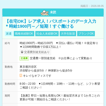
掲載日：2026.08.05
未読
【在宅OK】レア求人！パスポートのデータ入力
＊時給1900円～／短期！すぐ働ける
派遣
職種未経験OK
社会人未経験OK
大学生歓迎
ブランクOK
時給1900円～時給2100円 ▼日払い週払い可能！※規定有り
給与
▼1日6時間勤務で日収1万以上！
交通費別途支給あり
交通費一部別途支給 ※お仕事によって変動あり
交通費
東京都渋谷区
勤務地
渋谷駅から徒歩5分
/
神泉駅から徒歩5分
キレイなオフィスです
8:00～22:00 ▼1日4時間～ 10時～・11時～など、シフト希望
勤務時間
ご相談ください！
【急募】即日～短期も長期もOK！最短翌月末まで 1か月ごとの
期間
更新が可能！開始日もご相談ください！