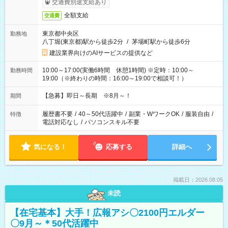
交通費別途支給あり
全額支給
交通費
東京都中央区
勤務地
八丁堀(東京都)駅から徒歩2分
/
茅場町駅から徒歩6分
建設業界向けのAIサービスの提供など
10:00～17:00(実働6時間 休憩1時間) ※定時：10:00～
勤務時間
19:00（※終わりの時間：16:00～19:00で相談可！）
【急募】即日～長期 ※8月～！
期間
履歴書不要
/
40～50代活躍中
/
副業・WワークOK
/
服装自由
/
特徴
電話対応なし
/
パソコンスキル不要
気になる！
応募する
詳細へ
掲載日：2026.08.05
未読
【在宅基本】大手！広報アシ〇2100円エルダー
〇9月～＊50代活躍中