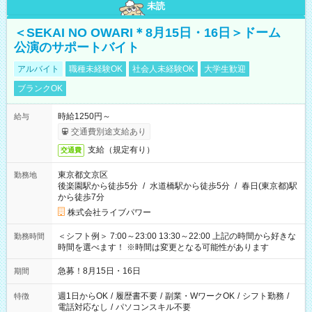
未読
＜SEKAI NO OWARI＊8月15日・16日＞ドーム
公演のサポートバイト
アルバイト
職種未経験OK
社会人未経験OK
大学生歓迎
ブランクOK
時給1250円～
給与
交通費別途支給あり
支給（規定有り）
交通費
東京都文京区
勤務地
後楽園駅から徒歩5分
/
水道橋駅から徒歩5分
/
春日(東京都)駅
から徒歩7分
株式会社ライブパワー
＜シフト例＞ 7:00～23:00 13:30～22:00 上記の時間から好きな
勤務時間
時間を選べます！ ※時間は変更となる可能性があります
急募！8月15日・16日
期間
週1日からOK
/
履歴書不要
/
副業・WワークOK
/
シフト勤務
/
特徴
電話対応なし
/
パソコンスキル不要