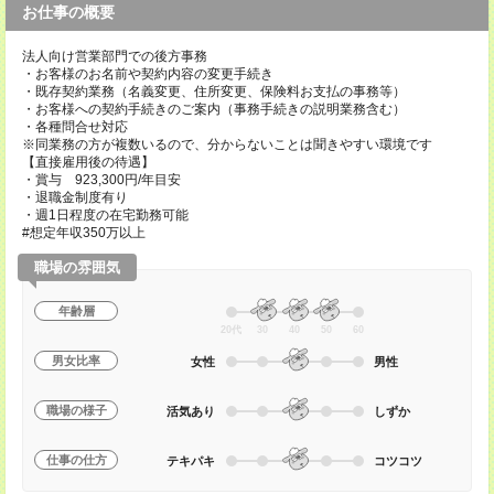
お仕事の概要
法人向け営業部門での後方事務
・お客様のお名前や契約内容の変更手続き
・既存契約業務（名義変更、住所変更、保険料お支払の事務等）
・お客様への契約手続きのご案内（事務手続きの説明業務含む）
・各種問合せ対応
※同業務の方が複数いるので、分からないことは聞きやすい環境です
【直接雇用後の待遇】
・賞与 923,300円/年目安
・退職金制度有り
・週1日程度の在宅勤務可能
#想定年収350万以上
職場の雰囲気
年齢層
20代
30
40
50
60
男女比率
女性
男性
職場の様子
活気あり
しずか
仕事の仕方
テキパキ
コツコツ