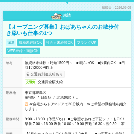
掲載日：2026.08.08
未読
【オープニング募集】おばあちゃんのお散歩付
き添いも仕事の1つ
派遣
職種未経験OK
社会人未経験OK
ブランクOK
WEB登録・面接OK
無資格未経験：時給1500円～ ■週払いOK ■扶養内OK ■日
給与
収1万2000円以上
交通費別途支給あり
交通費全額支給
交通費
東京都豊島区
勤務地
巣鴨駅
/
目白駅
/
北池袋駅
/
…
≪自宅からドアtoドアで30分以内！≫ご希望の勤務地を紹介
します。
9:00～18:00（休憩60分） ■ご希望があれば下記シフトもOK！
勤務時間
早番 7:00～16:00 遅番 10:00～19:00 夜勤 16:30～翌9:30 「家族
と休みを合わせたい」 「余裕を持って夕飯の準備がしたい」
「できれば残業はしたくない」 など、ご希望を教えてください