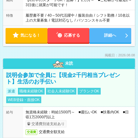
【8月中のスタートOK！急募！】2カ月～ ■ご応募から最短2～
期間
ね。 ※Wワーク希望の方へ 今ご覧のお仕事で希望する勤務時間
3日後に就業が可能です！
と、もう1つのお仕事の勤務時間。 合計で週40時間を超える場
合は応募できません。
履歴書不要
/
40～50代活躍中
/
服装自由
/
シフト勤務
/
10名以
特徴
上の大量募集
/
電話対応なし
/
パソコンスキル不要
気になる！
応募する
詳細へ
掲載日：2026.08.08
未読
説明会参加で全員に【現金2千円相当プレゼン
ト】生活のお手伝い
派遣
職種未経験OK
社会人未経験OK
ブランクOK
WEB登録・面接OK
無資格未経験：時給1500円～ ■週払いOK ■扶養内OK ■日
給与
収1万2000円以上
交通費別途支給あり
交通費全額支給
交通費