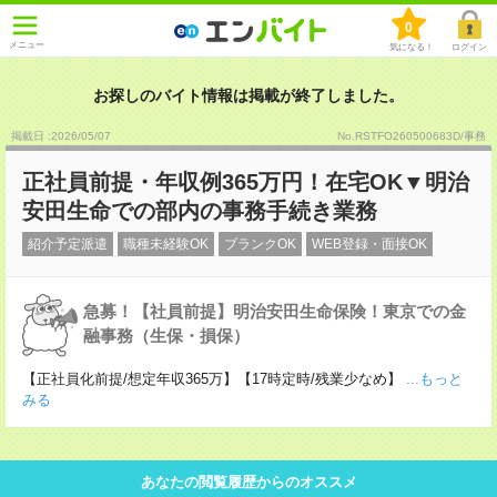
0
メニュー
気になる！
ログイン
お探しのバイト情報は掲載が終了しました。
掲載日 :2026
/
05
/
07
No.RSTFO260500683D/事務
正社員前提・年収例365万円！在宅OK▼明治
安田生命での部内の事務手続き業務
紹介予定派遣
職種未経験OK
ブランクOK
WEB登録・面接OK
急募！【社員前提】明治安田生命保険！東京での金
融事務（生保・損保）
【正社員化前提/想定年収365万】【17時定時/残業少なめ】
...もっと
みる
あなたの閲覧履歴からのオススメ