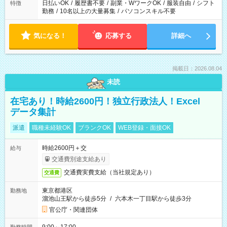
日払いOK
/
履歴書不要
/
副業・WワークOK
/
服装自由
/
シフト
特徴
勤務
/
10名以上の大量募集
/
パソコンスキル不要
気になる！
応募する
詳細へ
掲載日：2026.08.04
未読
在宅あり！時給2600円！独立行政法人！Excel
データ集計
派遣
職種未経験OK
ブランクOK
WEB登録・面接OK
時給2600円＋交
給与
交通費別途支給あり
交通費実費支給（当社規定あり）
交通費
東京都港区
勤務地
溜池山王駅から徒歩5分
/
六本木一丁目駅から徒歩3分
官公庁・関連団体