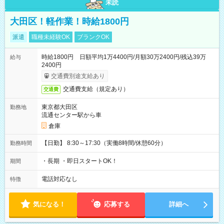
未読
大田区！軽作業！時給1800円
派遣
職種未経験OK
ブランクOK
時給1800円 日額平均1万4400円/月額30万2400円/残込39万
給与
2400円
交通費別途支給あり
交通費支給（規定あり）
交通費
東京都大田区
勤務地
流通センター駅から車
倉庫
【日勤】 8:30～17:30（実働8時間/休憩60分）
勤務時間
・長期 ・即日スタートOK！
期間
電話対応なし
特徴
気になる！
応募する
詳細へ