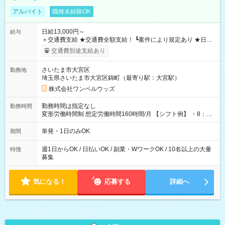
アルバイト
職種未経験OK
日給13,000円～
給与
＋交通費支給 ★交通費全額支給！ ┗案件により規定あり ★日払
いOK！（規定あり） ┗働いたその日に現金GET♪ お仕事後はコ
交通費別途支給あり
ンビニATMから 日払い分を引き落とせます！ 【試用期間】試
用期間なし
さいたま市大宮区
勤務地
埼玉県さいたま市大宮区錦町（最寄り駅：大宮駅）
株式会社ワンベルウッズ
勤務時間は指定なし
勤務時間
変形労働時間制 想定労働時間160時間/月 【シフト例】 ・8：00
～21：00
単発・1日のみOK
期間
週1日からOK / 日払いOK / 副業・WワークOK / 10名以上の大量
特徴
募集
気になる！
応募する
詳細へ