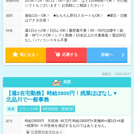
20:00～24：00 22：00～翌7:00 …など1日4時間～OK！ その他
勤務時間
シフトもございます！ お気軽にご相談ください！
激短1日～OK！ ■もちろん即日スタートもOK！ ■曜日・日数
期間
はアナタ次第！
週1日からOK
/
日払いOK
/
履歴書不要
/
40～50代活躍中
/
副
特徴
業・WワークOK
/
シフト勤務
/
10名以上の大量募集
/
電話対応
なし
/
パソコンスキル不要
気になる！
応募する
詳細へ
掲載日：2026.08.07
未読
【週2在宅勤務】時給2800円！残業ほぼなし▼
北品川で一般事務
派遣
ブランクOK
WEB登録・面接OK
時給2800円 月収例 46万円 時給2800円×実働8h×週5日×4週
給与
+残業5h ※月収例を保証するものではありません。
交通費別途支給あり