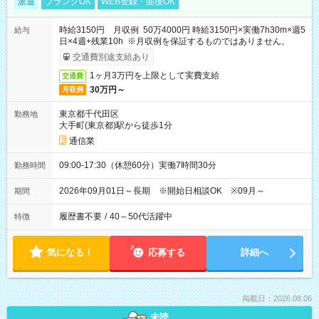
派遣
ブランクOK
WEB登録・面接OK
時給3150円 月収例 50万4000円 時給3150円×実働7h30m×週5
給与
日×4週+残業10h ※月収例を保証するものではありません。
交通費別途支給あり
1ヶ月3万円を上限として実費支給
交通費
30万円～
月収例
東京都千代田区
勤務地
大手町(東京都)駅から徒歩1分
通信業
09:00-17:30（休憩60分）実働7時間30分
勤務時間
2026年09月01日～長期 ※開始日相談OK ※09月～
期間
履歴書不要
/
40～50代活躍中
特徴
気になる！
応募する
詳細へ
掲載日：2026.08.06
未読