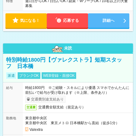
週1日からOK / 日払いOK / 副業・WワークOK / 10名以上の大量
特徴
募集
気になる！
応募する
詳細へ
未読
特別時給1800円【ヴァレクストラ】短期スタッ
フ 日本橋
派遣
ブランクOK
WEB登録・面接OK
時給1800円 ※ご経験・スキルにより優遇 スマホでかんたんに
給与
前払いで給与が受け取れます（※上限、条件あり）
交通費別途支給あり
交通費全額支給（規定あり）
交通費
東京都中央区
勤務地
東京都中央区 東京メトロ 日本橋駅から直結（徒歩1分）
Valextra