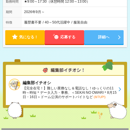
★9:00～17:30（休憩時間 12:00～13:00）
勤務時間
2026年9月～
期間
履歴書不要
/
40～50代活躍中
/
服装自由
特徴
気になる！
応募する
詳細へ
編集部イチオシ
【完全在宅！】難しい業務なし＆電話なし！ゆっくりの11
時～時短＊データ入力・事務、＜SEKAI NO OWARI＊8月15
日・16日＞ドーム公演のサポートバイトなど
(8/7UP!)