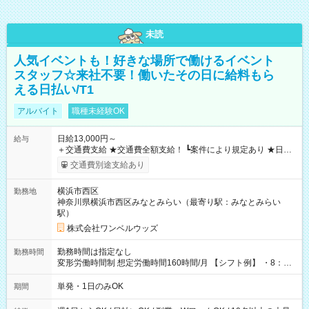
未読
人気イベントも！好きな場所で働けるイベント
スタッフ☆来社不要！働いたその日に給料もら
える日払い/T1
アルバイト
職種未経験OK
日給13,000円～
給与
＋交通費支給 ★交通費全額支給！ ┗案件により規定あり ★日払
いOK！（規定あり） ┗働いたその日に現金GET♪ お仕事後はコ
交通費別途支給あり
ンビニATMから 日払い分を引き落とせます！ 【試用期間】試
用期間なし
横浜市西区
勤務地
神奈川県横浜市西区みなとみらい（最寄り駅：みなとみらい
駅）
株式会社ワンベルウッズ
勤務時間は指定なし
勤務時間
変形労働時間制 想定労働時間160時間/月 【シフト例】 ・8：00
～21：00
単発・1日のみOK
期間