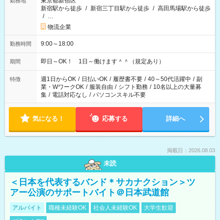
東京都新宿区
勤務地
新宿駅から徒歩
/
新宿三丁目駅から徒歩
/
高田馬場駅から徒歩
/
…
物流企業
9:00～18:00
勤務時間
即日～OK！ 1日～働けます＾＾（規定あり）
期間
週1日からOK
/
日払いOK
/
履歴書不要
/
40～50代活躍中
/
副
特徴
業・WワークOK
/
服装自由
/
シフト勤務
/
10名以上の大量募
集
/
電話対応なし
/
パソコンスキル不要
気になる！
応募する
詳細へ
掲載日：2026.08.03
未読
＜日本を代表するバンド＊サカナクション＞ツ
アー公演のサポートバイト＠日本武道館
アルバイト
職種未経験OK
社会人未経験OK
大学生歓迎