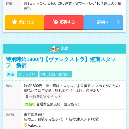
週1日からOK / 日払いOK / 副業・WワークOK / 10名以上の大量
特徴
募集
気になる！
応募する
詳細へ
未読
特別時給1800円【ヴァレクストラ】短期スタッ
フ 新宿
派遣
ブランクOK
WEB登録・面接OK
時給1800円 ※ご経験・スキルにより優遇 スマホでかんたんに
給与
前払いで給与が受け取れます（※上限、条件あり）
交通費別途支給あり
交通費全額支給（規定あり）
交通費
東京都新宿区
勤務地
新宿三丁目駅から徒歩2分
/
新宿(東京メトロ)駅
Valextra