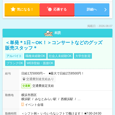
気になる！
応募する
詳細へ
掲載日：2026.08.07
未読
＜単発＊1日～OK！＞コンサートなどのグッズ
販売スタッフ＊
アルバイト
職種未経験OK
社会人未経験OK
大学生歓迎
ブランクOK
WEB登録・面接OK
日給1万5000円～ ■最大で日給2万8500円！
給与
交通費別途支給あり
交通費規定支給
交通費
横浜市西区
勤務地
横浜駅
/
みなとみらい駅
/
西横浜駅
/
…
イベント会場
＜シフト例＞ いろいろなシフトで働けます！ ■7:00-24:00
勤務時間