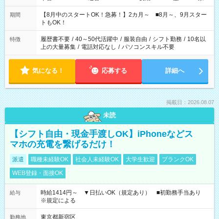
と休みを合わせたい」 「余裕を持って夕飯の準備がしたい」
「できれば残業はしたくない」 など、ご希望を教えてください
【8月中のスタートOK！急募！】2カ月～ ■8月～、9月スター
期間
ね。 ※Wワーク希望の方へ 今ご覧のお仕事で希望する勤務時間
トもOK！
と、もう1つのお仕事の勤務時間。 合計で週40時間を超える場
合は応募できません。
履歴書不要
/
40～50代活躍中
/
服装自由
/
シフト勤務
/
10名以
特徴
上の大量募集
/
電話対応なし
/
パソコンスキル不要
気になる！
応募する
詳細へ
掲載日：2026.08.07
未読
【シフト自由・現金手渡しOK】iPhoneなどス
マホの充電を繋げるだけ！
派遣
職種未経験OK
社会人未経験OK
大学生歓迎
ブランクOK
WEB登録・面接OK
時給1414円～ ▼日払いOK（規定あり） ■初勤務手当あり
給与
※規定による
東京都新宿区
勤務地