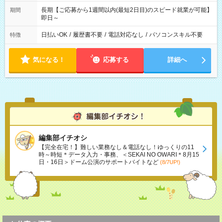
長期【ご応募から1週間以内(最短2日目)のスピード就業が可能】
期間
即日～
日払いOK
/
履歴書不要
/
電話対応なし
/
パソコンスキル不要
特徴
気になる！
応募する
詳細へ
編集部イチオシ
【完全在宅！】難しい業務なし＆電話なし！ゆっくりの11
時～時短＊データ入力・事務、＜SEKAI NO OWARI＊8月15
日・16日＞ドーム公演のサポートバイトなど
(8/7UP!)