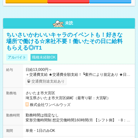
未読
ちいさいかわいいキャラのイベントも！好きな
場所で働ける☆来社不要！働いたその日に給料
もらえる◎/T1
アルバイト
職種未経験OK
日給13,000円～
給与
＋交通費支給 ★交通費全額支給！ ┗案件により規定あり ★日払
いOK！（規定あり） ┗働いたその日に現金GET♪ お仕事後はコ
交通費別途支給あり
ンビニATMから 日払い分を引き落とせます！ 【試用期間】試
用期間なし
さいたま市大宮区
勤務地
埼玉県さいたま市大宮区錦町（最寄り駅：大宮駅）
株式会社ワンベルウッズ
勤務時間は指定なし
勤務時間
変形労働時間制 想定労働時間160時間/月 【シフト例】 ・8：00
～21：00
単発・1日のみOK
期間