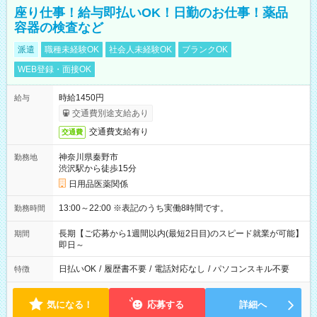
座り仕事！給与即払いOK！日勤のお仕事！薬品
容器の検査など
派遣
職種未経験OK
社会人未経験OK
ブランクOK
WEB登録・面接OK
時給1450円
給与
交通費別途支給あり
交通費支給有り
交通費
神奈川県秦野市
勤務地
渋沢駅から徒歩15分
日用品医薬関係
13:00～22:00 ※表記のうち実働8時間です。
勤務時間
長期【ご応募から1週間以内(最短2日目)のスピード就業が可能】
期間
即日～
日払いOK
/
履歴書不要
/
電話対応なし
/
パソコンスキル不要
特徴
気になる！
応募する
詳細へ