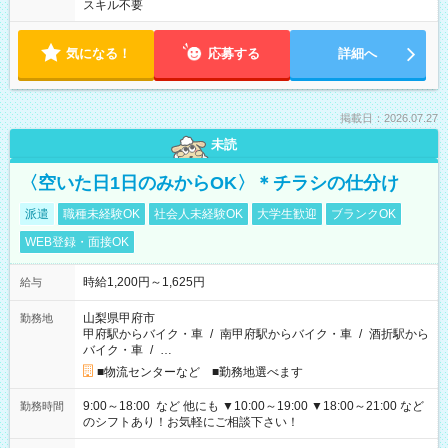
スキル不要
気になる！
応募する
詳細へ
掲載日：2026.07.27
未読
〈空いた日1日のみからOK〉＊チラシの仕分け
派遣
職種未経験OK
社会人未経験OK
大学生歓迎
ブランクOK
WEB登録・面接OK
時給1,200円～1,625円
給与
山梨県甲府市
勤務地
甲府駅からバイク・車
/
南甲府駅からバイク・車
/
酒折駅から
バイク・車
/
…
■物流センターなど ■勤務地選べます
9:00～18:00 など 他にも ▼10:00～19:00 ▼18:00～21:00 など
勤務時間
のシフトあり！お気軽にご相談下さい！