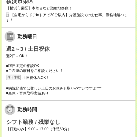
横浜市栄区
【横浜市栄区】本郷台など勤務地多数！
【自宅からドアtoドアで30分以内】介護施設でのお仕事。勤務地選べま
す！
勤務曜日
週2～3 / 土日祝休
週2日～OK！
■曜日固定の相談OK！
■ご希望の曜日をご相談ください！
土日祝休みOK！
休日休暇
■病院勤務では難しい土日のお休みも取りやすいですよ^^*
■産休・育休取得実績あり
勤務時間
シフト勤務 / 残業なし
【日勤のみ】9:00～17:00（休憩60分）