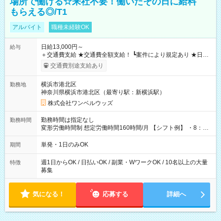
場所で働ける☆来社不要！働いたその日に給料
もらえる◎/T1
アルバイト
職種未経験OK
日給13,000円～
給与
＋交通費支給 ★交通費全額支給！ ┗案件により規定あり ★日払
いOK！（規定あり） ┗働いたその日に現金GET♪ お仕事後はコ
交通費別途支給あり
ンビニATMから 日払い分を引き落とせます！ 【試用期間】試
用期間なし
横浜市港北区
勤務地
神奈川県横浜市港北区（最寄り駅：新横浜駅）
株式会社ワンベルウッズ
勤務時間は指定なし
勤務時間
変形労働時間制 想定労働時間160時間/月 【シフト例】 ・8：00
～21：00
単発・1日のみOK
期間
週1日からOK / 日払いOK / 副業・WワークOK / 10名以上の大量
特徴
募集
気になる！
応募する
詳細へ