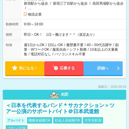
新宿駅から徒歩
/
新宿三丁目駅から徒歩
/
高田馬場駅から徒歩
/
…
物流企業
9:00～18:00
勤務時間
即日～OK！ 1日～働けます＾＾（規定あり）
期間
週1日からOK
/
日払いOK
/
履歴書不要
/
40～50代活躍中
/
副
特徴
業・WワークOK
/
服装自由
/
シフト勤務
/
10名以上の大量募
集
/
電話対応なし
/
パソコンスキル不要
気になる！
応募する
詳細へ
掲載日：2026.08.03
未読
＜日本を代表するバンド＊サカナクション＞ツ
アー公演のサポートバイト＠日本武道館
アルバイト
職種未経験OK
社会人未経験OK
大学生歓迎
ブランクOK