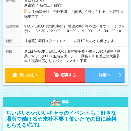
東京都新宿区
勤務地
新宿駅
/
新宿三丁目駅
大手物流会社（年齢不問／「無理なく続けられる」と好評の
職場です！）
9:00～18:00（実動8時間） 希望の時間帯を選べます！ ＜シフト
勤務時間
例＞ ・8：30～12：00 ・10：00～19：00 ・17：00～22：00
・13：00～22：00 ・22：00～翌6：00 など
【急募】即日スタートＯＫ！ 単発1日のみから働けます。
期間
週1日からOK
/
日払いOK
/
履歴書不要
/
40～50代活躍中
/
副
特徴
業・WワークOK
/
服装自由
/
シフト勤務
/
10名以上の大量募
集
/
電話対応なし
/
パソコンスキル不要
気になる！
応募する
詳細へ
未読
ちいさいかわいいキャラのイベントも！好きな
場所で働ける☆来社不要！働いたその日に給料
もらえる◎/T1