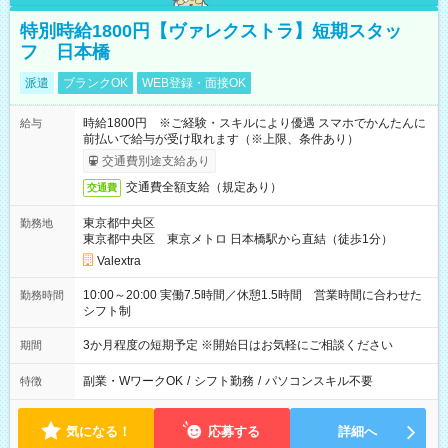
特別時給1800円【ヴァレクストラ】短期スタッ
フ 日本橋
派遣
ブランクOK
WEB登録・面接OK
時給1800円 ※ご経験・スキルにより優遇 スマホでかんたんに
給与
前払いで給与が受け取れます（※上限、条件あり）
交通費別途支給あり
交通費全額支給（規定あり）
交通費
東京都中央区
勤務地
東京都中央区 東京メトロ 日本橋駅から直結（徒歩1分）
Valextra
10:00～20:00 実働7.5時間／休憩1.5時間 営業時間に合わせた
勤務時間
シフト制
3か月程度の短期予定 ※開始日はお気軽にご相談ください
期間
副業・WワークOK
/
シフト勤務
/
パソコンスキル不要
特徴
気になる！
応募する
詳細へ