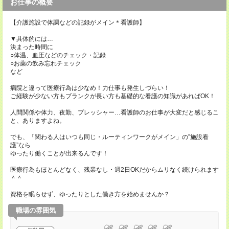
お仕事の概要
【介護施設で体調などの記録がメイン＊看護師】
▼具体的には…
決まった時間に
○体温、血圧などのチェック・記録
○お薬の飲み忘れチェック
など
病院と違って医療行為は少なめ！力仕事も発生しづらい！
ご経験が少ない方もブランクが長い方も基礎的な看護の知識があればOK！
人間関係や体力、夜勤、プレッシャー…看護師のお仕事が大変だと感じるこ
と、ありますよね。
でも、「関わる人はいつも同じ・ルーティンワークがメイン」の”施設看
護”なら
ゆったり働くことが出来るんです！
医療行為もほとんどなく、残業なし・週2日OKだからムリなく続けられます
＾＾
資格を眠らせず、ゆったりとした働き方を始めませんか？
職場の雰囲気