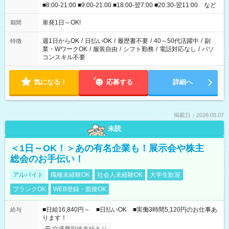
■8:00-21:00 ■9:00-21:00 ■18:00-翌7:00 ■20:30-翌11:00 など
単発1日～OK!
期間
週1日からOK
/
日払いOK
/
履歴書不要
/
40～50代活躍中
/
副
特徴
業・WワークOK
/
服装自由
/
シフト勤務
/
電話対応なし
/
パソ
コンスキル不要
気になる！
応募する
詳細へ
掲載日：2026.08.07
未読
＜1日～OK！＞あの有名企業も！展示会や株主
総会のお手伝い！
アルバイト
職種未経験OK
社会人未経験OK
大学生歓迎
ブランクOK
WEB登録・面接OK
■日給16,840円～ ■日払いOK ■実働3時間5,120円のお仕事あ
給与
ります！