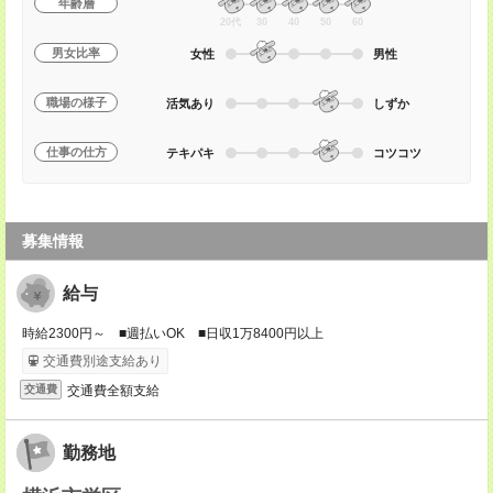
年齢層
20代
30
40
50
60
男女比率
女性
男性
職場の様子
活気あり
しずか
仕事の仕方
テキパキ
コツコツ
募集情報
給与
時給2300円～ ■週払いOK ■日収1万8400円以上
交通費別途支給あり
交通費全額支給
交通費
勤務地