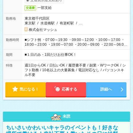
交通費別途支給あり
一部支給
交通費
東京都千代田区
勤務地
東京駅
/
水道橋駅
/
有楽町駅
/
…
株式会社マッシュ
■シフト例 ・07:00～19:30 ・09:00～12:00 ・10:00～17:00 ・
勤務時間
18:00～23:00 ・19:00～07:00 ・20:00～09:00 ・22:00～06:00
etc ★最短で3時間で5,120円のお仕事から 15時間で2万円近く稼
げるお仕事も！ ご希望のお時間に合わせてご紹介！ ※シフトは
■１日のみ・1回だけお仕事OK！
期間
現場によって異なります。 ※勿論、休憩時間はあるのでご安心
ください！
週1日からOK
/
日払いOK
/
履歴書不要
/
副業・WワークOK
/
シ
特徴
フト勤務
/
10名以上の大量募集
/
電話対応なし
/
パソコンスキ
ル不要
気になる！
応募する
詳細へ
未読
ちいさいかわいいキャラのイベントも！好きな