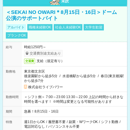
未読
＜SEKAI NO OWARI＊8月15日・16日＞ドーム
公演のサポートバイト
アルバイト
職種未経験OK
社会人未経験OK
大学生歓迎
ブランクOK
時給1250円～
給与
交通費別途支給あり
支給（規定有り）
交通費
東京都文京区
勤務地
後楽園駅から徒歩5分
/
水道橋駅から徒歩5分
/
春日(東京都)駅
から徒歩7分
株式会社ライブパワー
＜シフト例＞ 7:00～23:00 13:30～22:00 上記の時間から好きな
勤務時間
時間を選べます！ ※時間は変更となる可能性があります
急募！8月15日・16日
期間
週1日からOK
/
履歴書不要
/
副業・WワークOK
/
シフト勤務
/
特徴
電話対応なし
/
パソコンスキル不要