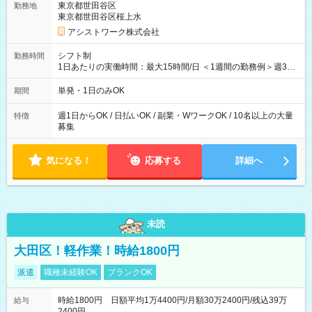
東京都世田谷区
勤務地
東京都世田谷区桜上水
アシストワーク株式会社
シフト制
勤務時間
1日あたりの実働時間：最大15時間/日 ＜1週間の勤務例＞週3回
勤務 勤務：月・水・金 休み：火・木・土・日 好きな時にお仕事
可能です！ ※1日あたりの最大実働時間は日勤、夜勤共に勤務し
単発・1日のみOK
期間
た時間になります。
週1日からOK / 日払いOK / 副業・WワークOK / 10名以上の大量
特徴
募集
気になる！
応募する
詳細へ
未読
大田区！軽作業！時給1800円
派遣
職種未経験OK
ブランクOK
時給1800円 日額平均1万4400円/月額30万2400円/残込39万
給与
2400円