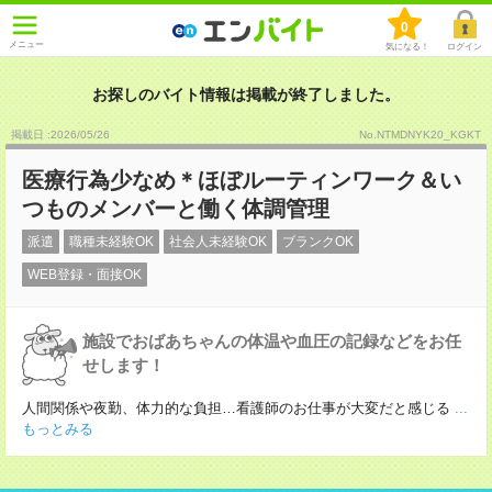
0
メニュー
気になる！
ログイン
お探しのバイト情報は掲載が終了しました。
掲載日 :2026
/
05
/
26
No.NTMDNYK20_KGKT
医療行為少なめ＊ほぼルーティンワーク＆い
つものメンバーと働く体調管理
派遣
職種未経験OK
社会人未経験OK
ブランクOK
WEB登録・面接OK
施設でおばあちゃんの体温や血圧の記録などをお任
せします！
人間関係や夜勤、体力的な負担…看護師のお仕事が大変だと感じる
...
もっとみる