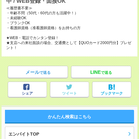
中 / WEB登録・面接OK
≪履歴書不要≫
・年齢不問（50代・60代の方も活躍中！）
・未経験OK
・ブランクOK
・看護師資格（准看護師資格）をお持ちの方
★WEB・電話でカンタン登録！
★支店への来社面談の場合、交通費として【QUOカード2000円分】プレゼ
ント！
メール
LINE
で送る
で送る
シェア
ツイート
ブックマーク
かんたん検索はこちら
エンバイトTOP