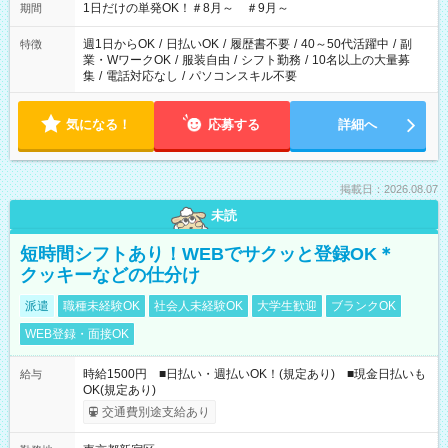
1日だけの単発OK！＃8月～ ＃9月～
期間
週1日からOK
/
日払いOK
/
履歴書不要
/
40～50代活躍中
/
副
特徴
業・WワークOK
/
服装自由
/
シフト勤務
/
10名以上の大量募
集
/
電話対応なし
/
パソコンスキル不要
気になる！
応募する
詳細へ
掲載日：2026.08.07
未読
短時間シフトあり！WEBでサクッと登録OK＊
クッキーなどの仕分け
派遣
職種未経験OK
社会人未経験OK
大学生歓迎
ブランクOK
WEB登録・面接OK
時給1500円 ■日払い・週払いOK！(規定あり) ■現金日払いも
給与
OK(規定あり)
交通費別途支給あり