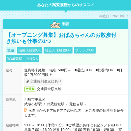
あなたの閲覧履歴からのオススメ
掲載日：2026.08.07
未読
【オープニング募集】おばあちゃんのお散歩付
き添いも仕事の1つ
派遣
職種未経験OK
社会人未経験OK
ブランクOK
WEB登録・面接OK
無資格未経験：時給1500円～ ■週払いOK ■扶養内OK ■日
給与
収1万2000円以上
交通費別途支給あり
交通費全額支給
交通費
川崎市中原区
勤務地
武蔵小杉駅
/
武蔵新城駅
/
元住吉駅
/
…
≪自宅からドアtoドアで30分以内！≫ご希望の勤務地を紹介
します。
9:00～18:00（休憩60分） ■ご希望があれば下記シフトもOK！
勤務時間
早番 7:00～16:00 遅番 10:00～19:00 夜勤 16:30～翌9:30 「家族