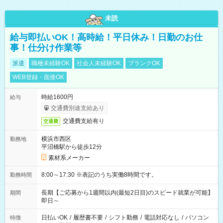
未読
給与即払いOK！高時給！平日休み！日勤のお仕
事！仕分け作業等
派遣
職種未経験OK
社会人未経験OK
ブランクOK
WEB登録・面接OK
時給1600円
給与
交通費別途支給あり
交通費支給有り
交通費
横浜市西区
勤務地
平沼橋駅から徒歩12分
素材系メーカー
8:00～17:30 ※表記のうち実働8時間です。
勤務時間
長期【ご応募から1週間以内(最短2日目)のスピード就業が可能】
期間
即日～
日払いOK
/
履歴書不要
/
シフト勤務
/
電話対応なし
/
パソコン
特徴