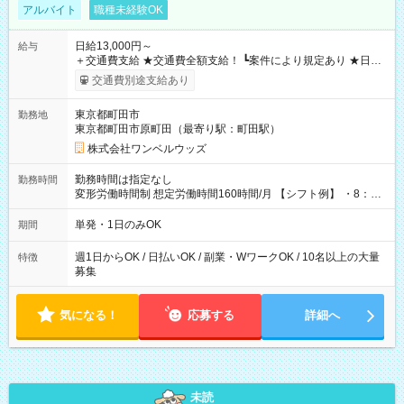
アルバイト
職種未経験OK
日給13,000円～
給与
＋交通費支給 ★交通費全額支給！ ┗案件により規定あり ★日払
いOK！（規定あり） ┗働いたその日に現金GET♪ お仕事後はコ
交通費別途支給あり
ンビニATMから 日払い分を引き落とせます！ 【試用期間】試
用期間なし
東京都町田市
勤務地
東京都町田市原町田（最寄り駅：町田駅）
株式会社ワンベルウッズ
勤務時間は指定なし
勤務時間
変形労働時間制 想定労働時間160時間/月 【シフト例】 ・8：00
～21：00
単発・1日のみOK
期間
週1日からOK / 日払いOK / 副業・WワークOK / 10名以上の大量
特徴
募集
気になる！
応募する
詳細へ
未読