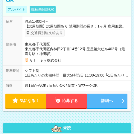
OK
アルバイト
職種未経験OK
時給1,400円～
給与
【試用期間】試用期間あり 試用期間の長さ：1ヶ月 雇用形態、
給与は本採用時と同じです。
交通費別途支給あり
東京都千代田区
勤務地
東京都千代田区内神田2丁目14番12号 星屋第六ビル402号（最
寄り駅：神田駅）
Ａｌｌｅｙ株式会社
シフト制
勤務時間
1日あたりの実働時間：最大5時間/日 11:00-19:00 └1日あたりの
実働時間：1-5時間 └上記の時間帯内であれば、いつでも勤務可
能！ └平日・土曜日の中で、お好きな曜日でご勤務いただけま
週1日からOK / 日払いOK / 副業・WワークOK
特徴
す！ 【シフト例】 ・11:00～14:00 ・16:30～19:00 ・13:00～
18:00 などのように、自由な働き方が可能なお仕事です！
気になる！
応募する
詳細へ
未読