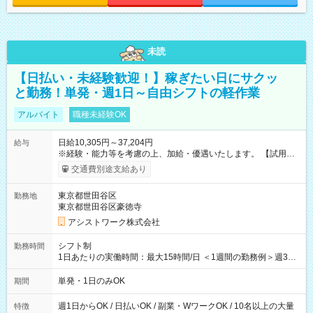
未読
【日払い・未経験歓迎！】稼ぎたい日にサクッ
と勤務！単発・週1日～自由シフトの軽作業
アルバイト
職種未経験OK
日給10,305円～37,204円
給与
※経験・能力等を考慮の上、加給・優遇いたします。 【試用期
間】試用期間なし
交通費別途支給あり
東京都世田谷区
勤務地
東京都世田谷区豪徳寺
アシストワーク株式会社
シフト制
勤務時間
1日あたりの実働時間：最大15時間/日 ＜1週間の勤務例＞週3回
勤務 勤務：月・水・金 休み：火・木・土・日 好きな時にお仕事
可能です！ ※1日あたりの最大実働時間は日勤、夜勤共に勤務し
単発・1日のみOK
期間
た時間になります。
週1日からOK / 日払いOK / 副業・WワークOK / 10名以上の大量
特徴