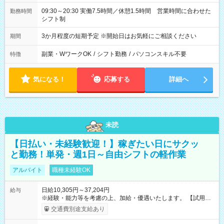
09:30～20:30 実働7.5時間／休憩1.5時間 営業時間に合わせた
勤務時間
シフト制
3か月程度の短期予定 ※開始日はお気軽にご相談ください
期間
副業・WワークOK
/
シフト勤務
/
パソコンスキル不要
特徴
気になる！
応募する
詳細へ
未読
【日払い・未経験歓迎！】稼ぎたい日にサクッ
と勤務！単発・週1日～自由シフトの軽作業
アルバイト
職種未経験OK
日給10,305円～37,204円
給与
※経験・能力等を考慮の上、加給・優遇いたします。 【試用期
間】試用期間なし
交通費別途支給あり