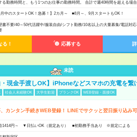
する勤務時間と、もう1つのお仕事の勤務時間。 合計で週40時間を超える場
8月中のスタートOK！急募！】2カ月～ ■8月～、9月スタートもOK！
歴書不要
/
40～50代活躍中
/
服装自由
/
シフト勤務
/
10名以上の大量募集
/
電話対応
要
なる！
応募する
詳
未読
・現金手渡しOK】iPhoneなどスマホの充電を繋
K
社会人未経験OK
大学生歓迎
ブランクOK
WEB登録・面接OK
、カンタン手続きWEB登録！ LINEでサクッと翌日振り込み
給1414円～ ▼日払いOK（規定あり） ■初勤務手当あり ※規定による
京都新宿区