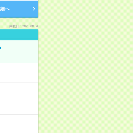
細へ
掲載日：2026.08.04
る
）
！