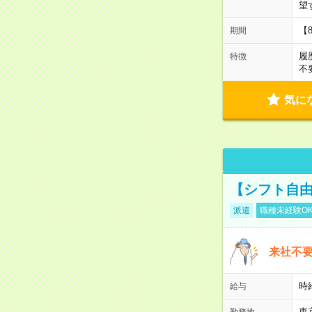
望
【
期間
履
特徴
不
気に
【シフト自由
派遣
職種未経験O
来社不要
時
給与
東
勤務地