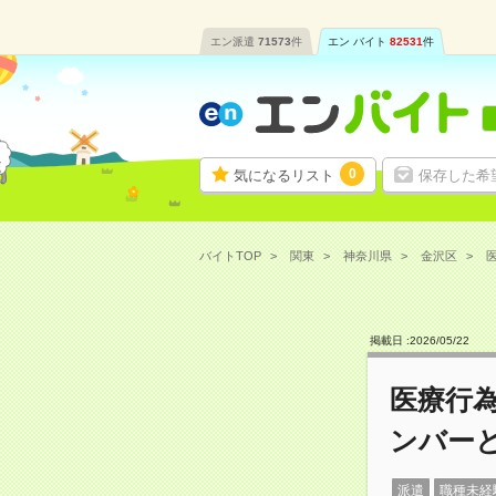
エン派遣
71573
件
エン バイト
82531
件
0
気になるリスト
保存した希
バイトTOP
関東
神奈川県
金沢区
掲載日 :
2026
/
05
/
22
医療行
ンバー
派遣
職種未経