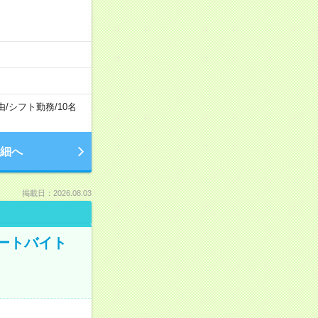
由
/
シフト勤務
/
10名
細へ
掲載日：2026.08.03
ートバイト