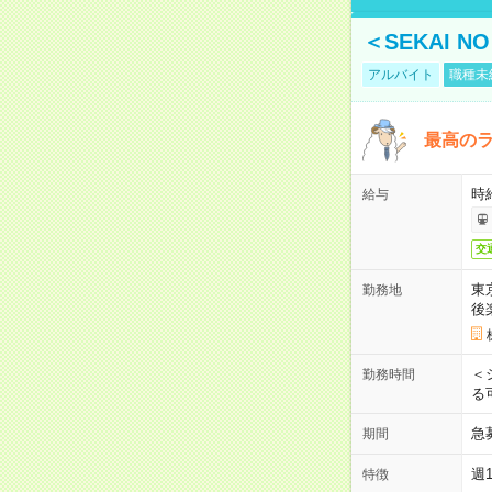
＜SEKAI 
アルバイト
職種未
最高のラ
時
給与
交
東
勤務地
後
＜
勤務時間
る
急
期間
週
特徴