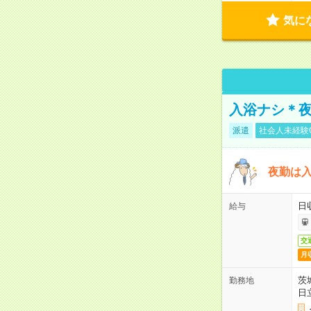
気に
入浴ナシ＊夜
派遣
社会人未経験
夜勤は
日
給与
交
月
茨
勤務地
日