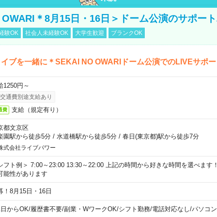
NO OWARI＊8月15日・16日＞ドーム公演のサポー
経験OK
社会人未経験OK
大学生歓迎
ブランクOK
イブを一緒に＊SEKAI NO OWARIドーム公演でのLIVEサポ
給1250円～
交通費別途支給あり
支給（規定有り）
通費
京都文京区
楽園駅から徒歩5分
/
水道橋駅から徒歩5分
/
春日(東京都)駅から徒歩7分
株式会社ライブパワー
シフト例＞ 7:00～23:00 13:30～22:00 上記の時間から好きな時間を選べま
可能性があります
募！8月15日・16日
1日からOK
/
履歴書不要
/
副業・WワークOK
/
シフト勤務
/
電話対応なし
/
パソコン