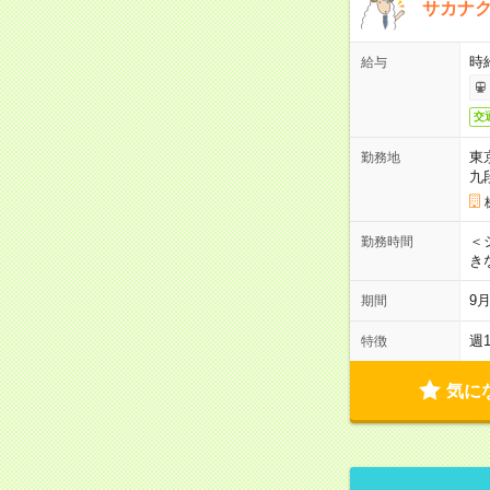
サカナク
時
給与
交
東
勤務地
九
＜シ
勤務時間
き
9
期間
週
特徴
気に