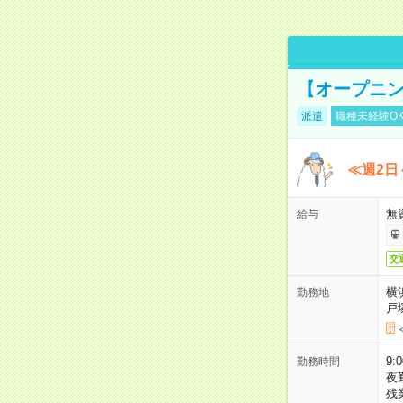
【オープニン
派遣
職種未経験O
≪週2日
無
給与
交
横
勤務地
戸
9:
勤務時間
夜
残