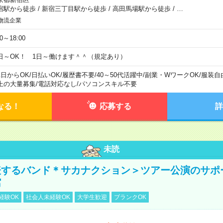
宿駅から徒歩
/
新宿三丁目駅から徒歩
/
高田馬場駅から徒歩
/
…
物流企業
00～18:00
日～OK！ 1日～働けます＾＾（規定あり）
1日からOK
/
日払いOK
/
履歴書不要
/
40～50代活躍中
/
副業・WワークOK
/
服装自
上の大量募集
/
電話対応なし
/
パソコンスキル不要
なる！
応募する
詳
未読
表するバンド＊サカナクション＞ツアー公演のサポ
館
経験OK
社会人未経験OK
大学生歓迎
ブランクOK