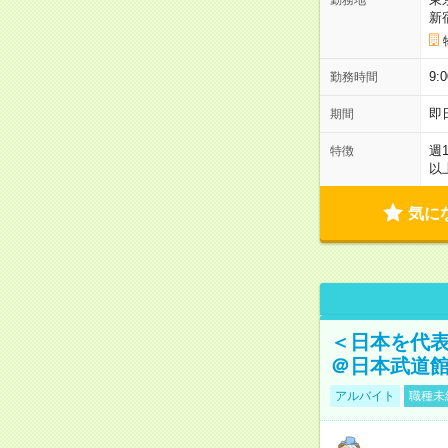
新
9:
勤務時間
即
期間
週
特徴
以
気に
＜日本を代
＠日本武道
アルバイト
職種未