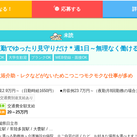
なる！
応募する
詳
未読
勤でゆったり見守りだけ＊週1日～無理なく働け
OK
大学生歓迎
ブランクOK
WEB登録・面接OK
入浴介助・レクなどがないためこつこつモクモクな仕事が多め
収2.9万円～（日勤時給1650円） ■月収例23.7万円～（夜勤月8回勤務の場合
交通費別途支給あり
交通費全額支給
通費
20～25万円
収例
城県日立市
立駅
/
常陸多賀駅
/
大甕駅
/
…
＜選べる勤務地＞介護施設や病院 ※ご自宅の近くなど、お好きな場所を選べます