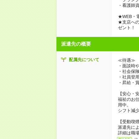
・看護師
★WEB・
★支店への
ゼント！
派遣先の概要
配属先について
≪待遇≫
・面談時や
・社会保
・社員登
・昇給・
【安心・
福祉のお
用中。
シフト減
【受動喫
派遣先に
詳細は職