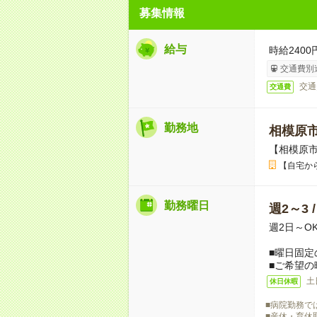
募集情報
給与
時給2400
交通費別
交通
交通費
勤務地
相模原
【相模原市
【自宅か
勤務曜日
週2～3 
週2日～O
■曜日固定
■ご希望の
土
休日休暇
■病院勤務で
■産休・育休