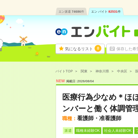
エン派遣
74686
件
エン バイト
82531
件
0
気になるリスト
保存した希
バイトTOP
関東
神奈川県
中央区
NEW
掲載日 :
2026
/
08
/
04
医療行為少なめ＊ほ
ンバーと働く体調管
看護師・准看護師
職種：
派遣
職種未経験OK
社会人未経験OK