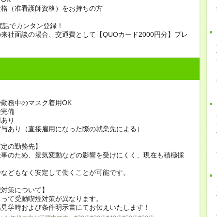
資格（准看護師資格）をお持ちの方
電話でカンタン登録！
来社面談の場合、交通費として【QUOカード2000円分】プレ
勤務中のマスク着用OK
険完備
用あり
賞与あり（直接雇用になった際の就業先による）
安定の勤務先】
仕事のため、景気変動などの影響を受けにくく、現在も積極採
少などもなく安定して働くことが可能です。
煙対策について】
よって受動喫煙対策が異なります。
場見学時および条件明示書にてお伝えいたします！