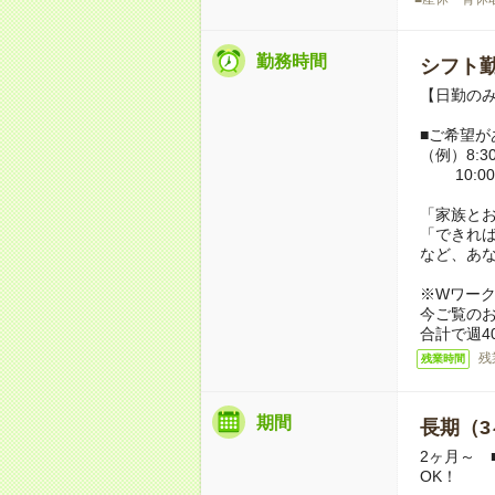
勤務時間
シフト勤
【日勤のみ】
■ご希望が
（例）8:30
10:00
「家族と
「できれ
など、あ
※Wワー
今ご覧の
合計で週4
残
残業時間
期間
長期（3
2ヶ月～ 
OK！