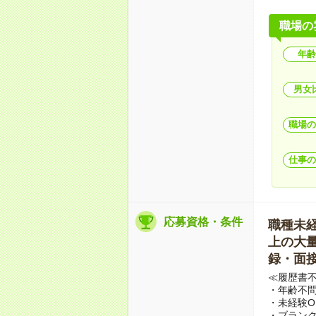
職場の
年齢
男女
職場の
仕事の
応募資格・条件
職種未経験
上の大量募
録・面接
≪履歴書
・年齢不問
・未経験O
・ブランク