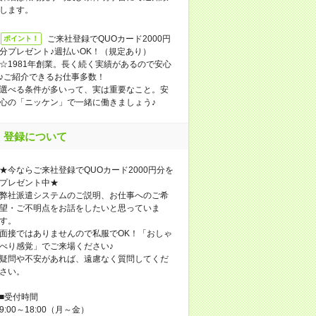
します。
ご来社登録でQUOカード2000円
ポイント！
分プレゼント♪週払いOK！（規定あり）
☆1981年創業。長く続く実績があるので安心
♪ご紹介できるお仕事多数！
選べる条件が多いって、実は重要なこと。安
心の「ニッケン」で一緒に働きましょう♪
登録について
★今ならご来社登録でQUOカード2000円分を
プレゼント中★
弊社派遣システムのご説明、お仕事へのご希
望・ご不明点をお話をしたいと思っていま
す。
面接ではありませんので私服でOK！「おしゃ
べり感覚」でご来場ください♪
疑問や不安があれば、遠慮なく質問してくだ
さい。
■受付時間
9:00～18:00（月～金）