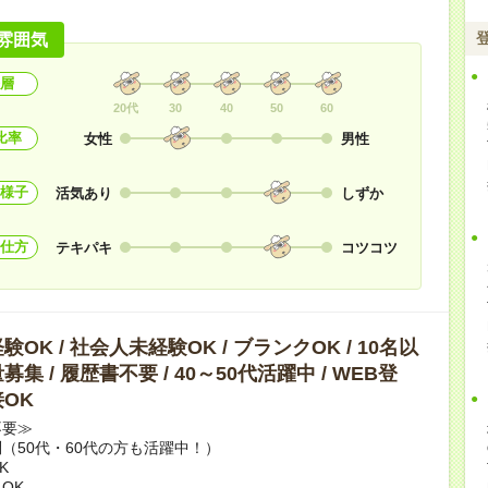
雰囲気
層
20代
30
40
50
60
比率
女性
男性
様子
活気あり
しずか
仕方
テキパキ
コツコツ
OK / 社会人未経験OK / ブランクOK / 10名以
集 / 履歴書不要 / 40～50代活躍中 / WEB登
OK
不要≫
（50代・60代の方も活躍中！）
K
OK