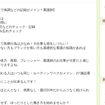
設で体調などの記録がメイン＊看護師】
には…
時間に
圧などのチェック・記録
み忘れチェック
って医療行為は少なめ！力仕事も発生しづらい！
少ない方もブランクが長い方も基礎的な看護の知識があれば
や体力、夜勤、プレッシャー…看護師のお仕事が大変だと感じ
ありますよね。
関わる人はいつも同じ・ルーティンワークがメイン」の”施設看
働くことが出来るんです！
ほとんどなく、残業なし・週2日OKだからムリなく続けられ
らせず、ゆったりとした働き方を始めませんか？