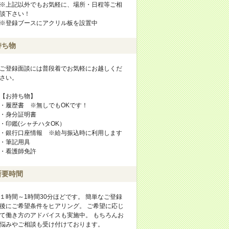
※上記以外でもお気軽に、場所・日程等ご相
談下さい！
※登録ブースにアクリル板を設置中
持ち物
ご登録面談には普段着でお気軽にお越しくだ
さい。
【お持ち物】
・履歴書 ※無しでもOKです！
・身分証明書
・印鑑(シャチハタOK）
・銀行口座情報 ※給与振込時に利用します
・筆記用具
・看護師免許
所要時間
１時間～1時間30分ほどです。 簡単なご登録
後にご希望条件をヒアリング。 ご希望に応じ
て働き方のアドバイスも実施中。 もちろんお
悩みやご相談も受け付けております。