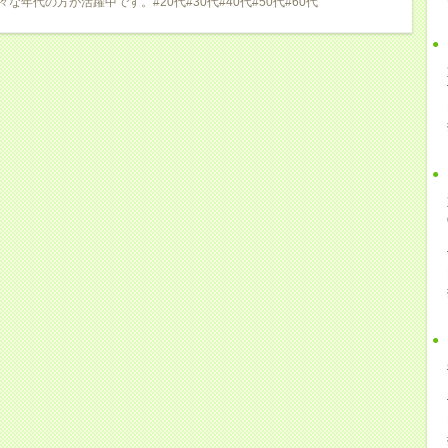
々な年代の方が活躍中です。#20代#30代#40代#50代#60代