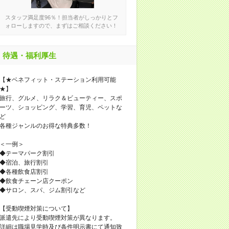
スタッフ満足度96％！担当者がしっかりとフ
ォローしますので、まずはご相談ください！
待遇・福利厚生
【★ベネフィット・ステーション利用可能
★】
旅行、グルメ、リラク＆ビューティー、スポ
ーツ、ショッピング、学習、育児、ペットな
ど
各種ジャンルのお得な特典多数！
＜一例＞
◆テーマパーク割引
◆宿泊、旅行割引
◆各種飲食店割引
◆飲食チェーン店クーポン
◆サロン、スパ、ジム割引など
【受動喫煙対策について】
派遣先により受動喫煙対策が異なります。
詳細は職場見学時及び条件明示書にて通知致