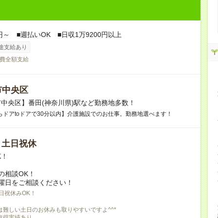
円～ ■週払いOK ■日収1万9200円以上
途支給あり
費全額支給
市中央区
中央区】番田(神奈川県)駅など勤務地多数！
らドアtoドアで30分以内】介護施設でのお仕事。勤務地選べます！
/ 土日祝休
K！
の相談OK！
曜日をご相談ください！
日祝休みOK！
は難しい土日のお休みも取りやすいですよ^^*
取得実績あり