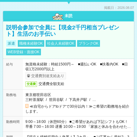
掲載日：2026.08.07
未読
説明会参加で全員に【現金2千円相当プレゼン
ト】生活のお手伝い
派遣
職種未経験OK
社会人未経験OK
ブランクOK
WEB登録・面接OK
無資格未経験：時給1500円～ ■週払いOK ■扶養内OK ■日
給与
収1万2000円以上
交通費別途支給あり
交通費全額支給
交通費
東京都世田谷区
勤務地
三軒茶屋駅
/
世田谷駅
/
下高井戸駅
/
…
≪自宅からドアtoドアで30分以内！≫ご希望の勤務地を紹介
します。
9:00～18:00（休憩60分） ■ご希望があれば下記シフトもOK！
勤務時間
早番 7:00～16:00 遅番 10:00～19:00 「家族と休みを合わせた
い」 「余裕を持って夕飯の準備がしたい」 「できれば残業はし
たくない」 など、ご希望を教えてくださいね。 ※Wワーク希望