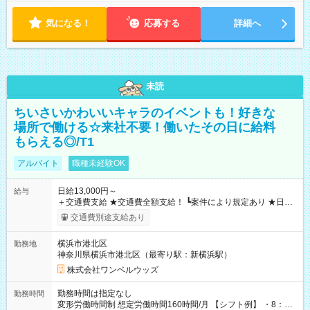
気になる！
応募する
詳細へ
未読
ちいさいかわいいキャラのイベントも！好きな
場所で働ける☆来社不要！働いたその日に給料
もらえる◎/T1
アルバイト
職種未経験OK
日給13,000円～
給与
＋交通費支給 ★交通費全額支給！ ┗案件により規定あり ★日払
いOK！（規定あり） ┗働いたその日に現金GET♪ お仕事後はコ
交通費別途支給あり
ンビニATMから 日払い分を引き落とせます！ 【試用期間】試
用期間なし
横浜市港北区
勤務地
神奈川県横浜市港北区（最寄り駅：新横浜駅）
株式会社ワンベルウッズ
勤務時間は指定なし
勤務時間
変形労働時間制 想定労働時間160時間/月 【シフト例】 ・8：00