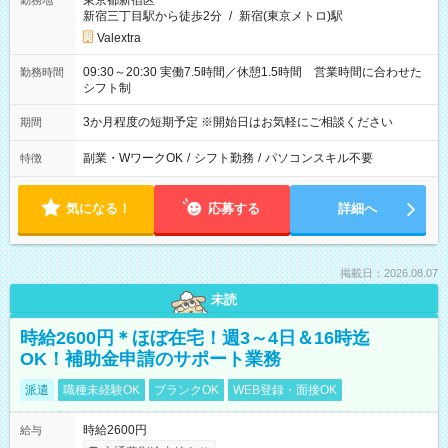
東京都新宿区
勤務地
新宿三丁目駅から徒歩2分
/
新宿(東京メトロ)駅
Valextra
09:30～20:30 実働7.5時間／休憩1.5時間 営業時間に合わせた
勤務時間
シフト制
3か月程度の短期予定 ※開始日はお気軽にご相談ください
期間
副業・WワークOK
/
シフト勤務
/
パソコンスキル不要
特徴
気になる！
応募する
詳細へ
掲載日：2026.08.07
未読
時給2600円＊ほぼ在宅！週3～4日＆16時迄
OK！補助金申請のサポート業務
派遣
職種未経験OK
ブランクOK
WEB登録・面接OK
時給2600円
給与