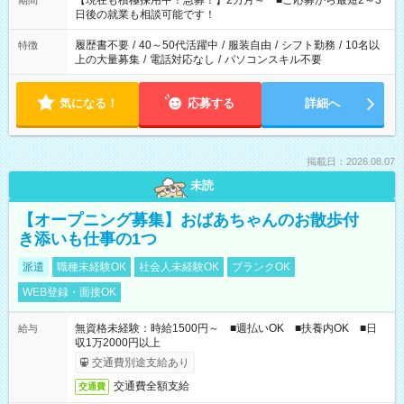
【現在も積極採用中！急募！】2カ月～ ■ご応募から最短2～3
期間
の方へ 今ご覧のお仕事で希望する勤務時間と、もう1つのお仕事
日後の就業も相談可能です！
の勤務時間。 合計で週40時間を超える場合は応募できません。
履歴書不要
/
40～50代活躍中
/
服装自由
/
シフト勤務
/
10名以
特徴
上の大量募集
/
電話対応なし
/
パソコンスキル不要
気になる！
応募する
詳細へ
掲載日：2026.08.07
未読
【オープニング募集】おばあちゃんのお散歩付
き添いも仕事の1つ
派遣
職種未経験OK
社会人未経験OK
ブランクOK
WEB登録・面接OK
無資格未経験：時給1500円～ ■週払いOK ■扶養内OK ■日
給与
収1万2000円以上
交通費別途支給あり
交通費全額支給
交通費