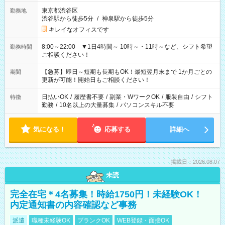
東京都渋谷区
勤務地
渋谷駅から徒歩5分
/
神泉駅から徒歩5分
キレイなオフィスです
8:00～22:00 ▼1日4時間～ 10時～・11時～など、シフト希望
勤務時間
ご相談ください！
【急募】即日～短期も長期もOK！最短翌月末まで 1か月ごとの
期間
更新が可能！開始日もご相談ください！
日払いOK
/
履歴書不要
/
副業・WワークOK
/
服装自由
/
シフト
特徴
勤務
/
10名以上の大量募集
/
パソコンスキル不要
気になる！
応募する
詳細へ
掲載日：2026.08.07
未読
完全在宅＊4名募集！時給1750円！未経験OK！
内定通知書の内容確認など事務
派遣
職種未経験OK
ブランクOK
WEB登録・面接OK