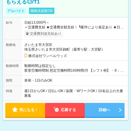
もらえる◎/T1
アルバイト
職種未経験OK
日給13,000円～
給与
＋交通費支給 ★交通費全額支給！ ┗案件により規定あり ★日払
いOK！（規定あり） ┗働いたその日に現金GET♪ お仕事後はコ
交通費別途支給あり
ンビニATMから 日払い分を引き落とせます！ 【試用期間】試
用期間なし
さいたま市大宮区
勤務地
埼玉県さいたま市大宮区錦町（最寄り駅：大宮駅）
株式会社ワンベルウッズ
勤務時間は指定なし
勤務時間
変形労働時間制 想定労働時間160時間/月 【シフト例】 ・8：00
～21：00
単発・1日のみOK
期間
週1日からOK / 日払いOK / 副業・WワークOK / 10名以上の大量
特徴
募集
気になる！
応募する
詳細へ