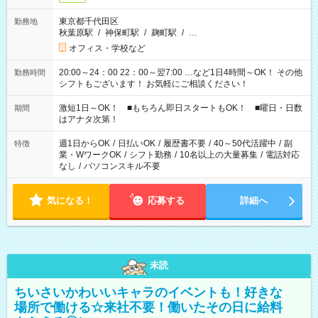
東京都千代田区
勤務地
秋葉原駅
/
神保町駅
/
麹町駅
/
…
オフィス・学校など
20:00～24：00 22：00～翌7:00 …など1日4時間～OK！ その他
勤務時間
シフトもございます！ お気軽にご相談ください！
激短1日～OK！ ■もちろん即日スタートもOK！ ■曜日・日数
期間
はアナタ次第！
週1日からOK
/
日払いOK
/
履歴書不要
/
40～50代活躍中
/
副
特徴
業・WワークOK
/
シフト勤務
/
10名以上の大量募集
/
電話対応
なし
/
パソコンスキル不要
気になる！
応募する
詳細へ
未読
ちいさいかわいいキャラのイベントも！好きな
場所で働ける☆来社不要！働いたその日に給料