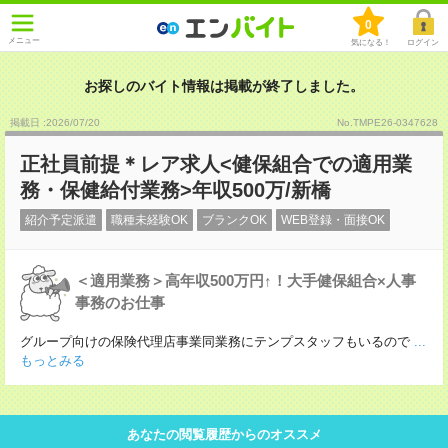
0
メニュー
気になる！
ログイン
お探しのバイト情報は掲載が終了しました。
掲載日 :2026
/
07
/
20
No.TMPE26-0347628
正社員前提＊レア求人<健保組合での適用業
務・保健給付業務>年収500万/新橋
紹介予定派遣
職種未経験OK
ブランクOK
WEB登録・面接OK
＜適用業務＞高年収500万円↑！大手健保組合×人事
事務のお仕事
グループ向けの保険代理店事業同業務にテンプスタッフもいるので
...
もっとみる
あなたの閲覧履歴からのオススメ