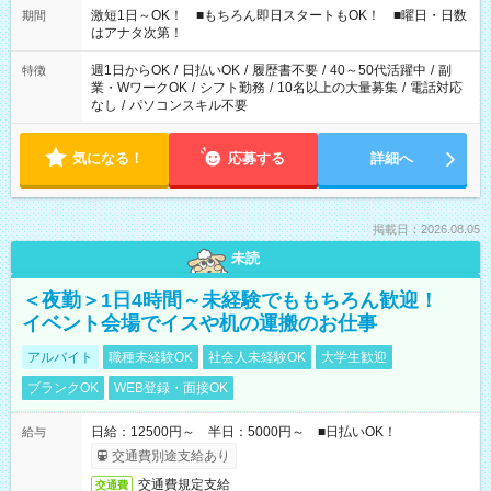
激短1日～OK！ ■もちろん即日スタートもOK！ ■曜日・日数
期間
はアナタ次第！
週1日からOK
/
日払いOK
/
履歴書不要
/
40～50代活躍中
/
副
特徴
業・WワークOK
/
シフト勤務
/
10名以上の大量募集
/
電話対応
なし
/
パソコンスキル不要
気になる！
応募する
詳細へ
掲載日：2026.08.05
未読
＜夜勤＞1日4時間～未経験でももちろん歓迎！
イベント会場でイスや机の運搬のお仕事
アルバイト
職種未経験OK
社会人未経験OK
大学生歓迎
ブランクOK
WEB登録・面接OK
日給：12500円～ 半日：5000円～ ■日払いOK！
給与
交通費別途支給あり
交通費規定支給
交通費