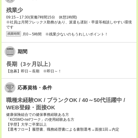
残業少
09:15～17:30(実働7時間15分 休憩1時間)
※社員は月間フレックス勤務があり、派遣も遅刻・早退等相談しやすい環境
です
月0～5時間 ※残業少ないのもうれしいポイント！
残業時間
期間
長期（3ヶ月以上）
【急募】即日～長期 ※即日～！
応募資格・条件
職種未経験OK / ブランクOK / 40～50代活躍中 /
WEB登録・面接OK
健康保険組合での健保事務経験ある方
「KOSMO-netワーク」の使用経験ある方
【学歴】大学ご卒業以上
【選考フロー】履歴書、職務経歴書による書類選考→面接1回→内定