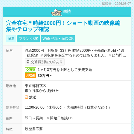
掲載日：2026.08.07
未読
完全在宅＊時給2000円！ショート動画の映像編
集やテロップ確認
派遣
ブランクOK
WEB登録・面接OK
時給2000円 月収例 33万円 時給2000円×実働8h×週5日×4週
給与
+残業5h ※月収例を保証するものではありません。※給与即受
取りサービス利用可（利用条件有）
交通費別途支給あり
1ヶ月3万円を上限として実費支給
交通費
30万円～
月収例
東京都新宿区
勤務地
市ケ谷駅から徒歩3分
放送
11:00-20:00（休憩60分）実働8時間（残業少なめ！）
勤務時間
即日～長期 ※開始日相談OK
期間
履歴書不要
特徴