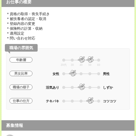
お仕事の概要
＊資格の取得・喪失手続き
＊被扶養者の認定・取消
＊登録内容の変更
＊保険料の計算・収納
＊適用設定
＊問い合わせ対応
職場の雰囲気
年齢層
20代
30
40
50
60
男女比率
女性
男性
職場の様子
活気あり
しずか
仕事の仕方
テキパキ
コツコツ
募集情報