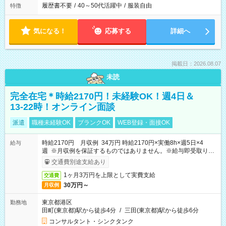
履歴書不要
/
40～50代活躍中
/
服装自由
特徴
気になる！
応募する
詳細へ
掲載日：2026.08.07
未読
完全在宅＊時給2170円！未経験OK！週4日＆
13-22時！オンライン面談
派遣
職種未経験OK
ブランクOK
WEB登録・面接OK
時給2170円 月収例 34万円 時給2170円×実働8h×週5日×4
給与
週 ※月収例を保証するものではありません。※給与即受取りサ
ービス利用可（利用条件有）
交通費別途支給あり
1ヶ月3万円を上限として実費支給
交通費
30万円～
月収例
東京都港区
勤務地
田町(東京都)駅から徒歩4分
/
三田(東京都)駅から徒歩6分
コンサルタント・シンクタンク