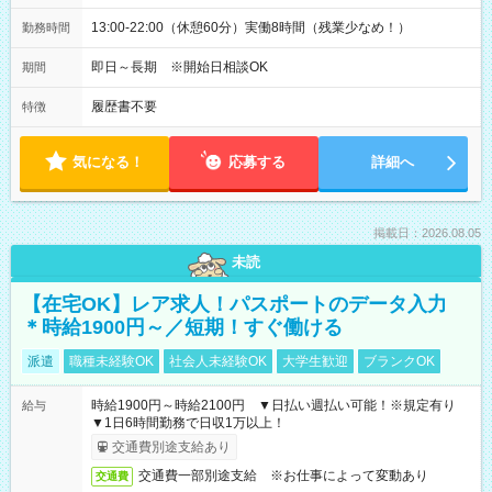
13:00-22:00（休憩60分）実働8時間（残業少なめ！）
勤務時間
即日～長期 ※開始日相談OK
期間
履歴書不要
特徴
気になる！
応募する
詳細へ
掲載日：2026.08.05
未読
【在宅OK】レア求人！パスポートのデータ入力
＊時給1900円～／短期！すぐ働ける
派遣
職種未経験OK
社会人未経験OK
大学生歓迎
ブランクOK
時給1900円～時給2100円 ▼日払い週払い可能！※規定有り
給与
▼1日6時間勤務で日収1万以上！
交通費別途支給あり
交通費一部別途支給 ※お仕事によって変動あり
交通費