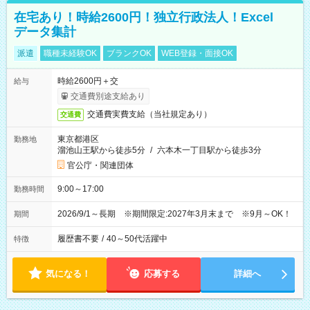
在宅あり！時給2600円！独立行政法人！Excel
データ集計
派遣
職種未経験OK
ブランクOK
WEB登録・面接OK
時給2600円＋交
給与
交通費別途支給あり
交通費実費支給（当社規定あり）
交通費
東京都港区
勤務地
溜池山王駅から徒歩5分
/
六本木一丁目駅から徒歩3分
官公庁・関連団体
9:00～17:00
勤務時間
2026/9/1～長期 ※期間限定:2027年3月末まで ※9月～OK！
期間
履歴書不要
/
40～50代活躍中
特徴
気になる！
応募する
詳細へ