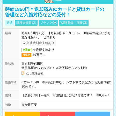
時給1850円＊返却済みICカードと貸出カードの
管理など入館対応などの受付！
派遣
職種未経験OK
ブランクOK
WEB登録・面接OK
時給1850円＋交 【月収例】403,916円～ ■給与の前払いが可
給与
能な速払いサービスあり
交通費別途支給あり
交通費支給あり
交通費
30万円～
月収例
東京都千代田区
勤務地
飯田橋駅から徒歩1分
/
九段下駅から徒歩14分
ビル管理会社
8:20～18:40 ※休憩計100分。シフト制で表記のうち実働7時間
勤務時間
30分です。
【急募】即日～長期 ※開始日はご相談可能です！ ※8月～！
期間
履歴書不要
特徴