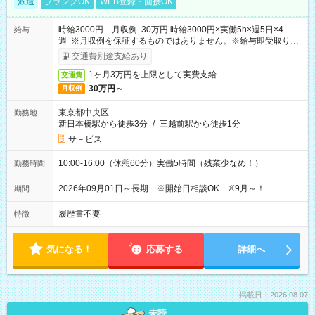
派遣
ブランクOK
WEB登録・面接OK
時給3000円 月収例 30万円 時給3000円×実働5h×週5日×4
給与
週 ※月収例を保証するものではありません。※給与即受取りサ
ービス利用可（利用条件有）
交通費別途支給あり
1ヶ月3万円を上限として実費支給
交通費
30万円～
月収例
東京都中央区
勤務地
新日本橋駅から徒歩3分
/
三越前駅から徒歩1分
サ－ビス
10:00-16:00（休憩60分）実働5時間（残業少なめ！）
勤務時間
2026年09月01日～長期 ※開始日相談OK ※9月～！
期間
履歴書不要
特徴
気になる！
応募する
詳細へ
掲載日：2026.08.07
未読