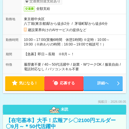
交通費別途支給あり
全額支給
交通費
東京都中央区
勤務地
八丁堀(東京都)駅から徒歩2分
/
茅場町駅から徒歩6分
建設業界向けのAIサービスの提供など
10:00～17:00(実働6時間 休憩1時間) ※定時：10:00～
勤務時間
19:00（※終わりの時間：16:00～19:00で相談可！）
【急募】即日～長期 ※8月～！
期間
履歴書不要
/
40～50代活躍中
/
副業・WワークOK
/
服装自由
/
特徴
電話対応なし
/
パソコンスキル不要
気になる！
応募する
詳細へ
掲載日：2026.08.05
未読
【在宅基本】大手！広報アシ〇2100円エルダー
〇9月～＊50代活躍中