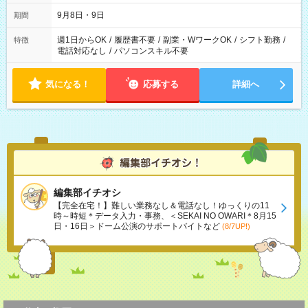
時間は変更となる可能性があります
9月8日・9日
期間
週1日からOK
/
履歴書不要
/
副業・WワークOK
/
シフト勤務
/
特徴
電話対応なし
/
パソコンスキル不要
気になる！
応募する
詳細へ
編集部イチオシ
【完全在宅！】難しい業務なし＆電話なし！ゆっくりの11
時～時短＊データ入力・事務、＜SEKAI NO OWARI＊8月15
日・16日＞ドーム公演のサポートバイトなど
(8/7UP!)