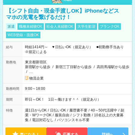
【シフト自由・現金手渡しOK】iPhoneなどス
マホの充電を繋げるだけ！
派遣
職種未経験OK
社会人未経験OK
大学生歓迎
ブランクOK
WEB登録・面接OK
時給1414円～ ▼日払いOK（規定あり） ■初勤務手当あり
給与
※規定による
東京都新宿区
勤務地
新宿駅から徒歩
/
新宿三丁目駅から徒歩
/
高田馬場駅から徒歩
/
…
物流企業
9:00～18:00
勤務時間
即日～OK！ 1日～働けます＾＾（規定あり）
期間
週1日からOK
/
日払いOK
/
履歴書不要
/
40～50代活躍中
/
副
特徴
業・WワークOK
/
服装自由
/
シフト勤務
/
10名以上の大量募
集
/
電話対応なし
/
パソコンスキル不要
気になる！
応募する
詳細へ