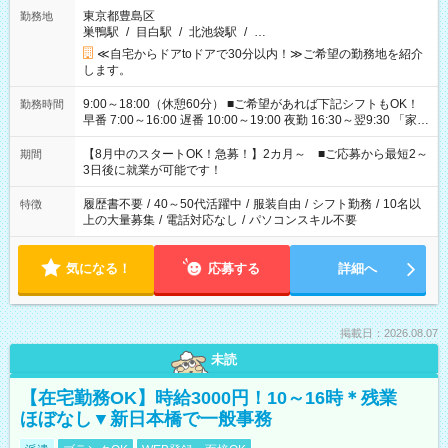
東京都豊島区
勤務地
巣鴨駅
/
目白駅
/
北池袋駅
/
…
≪自宅からドアtoドアで30分以内！≫ご希望の勤務地を紹介
します。
9:00～18:00（休憩60分） ■ご希望があれば下記シフトもOK！
勤務時間
早番 7:00～16:00 遅番 10:00～19:00 夜勤 16:30～翌9:30 「家族
と休みを合わせたい」 「余裕を持って夕飯の準備がしたい」
「できれば残業はしたくない」 など、ご希望を教えてください
【8月中のスタートOK！急募！】2カ月～ ■ご応募から最短2～
期間
ね。 ※Wワーク希望の方へ 今ご覧のお仕事で希望する勤務時間
3日後に就業が可能です！
と、もう1つのお仕事の勤務時間。 合計で週40時間を超える場
合は応募できません。
履歴書不要
/
40～50代活躍中
/
服装自由
/
シフト勤務
/
10名以
特徴
上の大量募集
/
電話対応なし
/
パソコンスキル不要
気になる！
応募する
詳細へ
掲載日：2026.08.07
未読
【在宅勤務OK】時給3000円！10～16時＊残業
ほぼなし▼新日本橋で一般事務