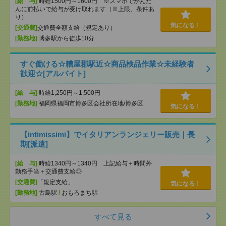
[給 与]
時給1500円～1600円 ※スマホでかんた
んに前払いで給与が受け取れます（※上限、条件あ
り）
気になる！
[交通費]
交通費全額支給（規定あり）
[勤務地]
博多駅から徒歩10分
すぐ働ける☆糟屋郡駅近☆商品検品作業☆未経験者
歓迎☆[アルバイト]
[給 与]
時給1,250円～1,500円
[勤務地]
福岡県福岡市博多区会社所在地/博多区
気になる！
【intimissimi】でイタリアンランジェリー販売｜長
期[派遣]
[給 与]
時給1340円～1340円 上記給与＋時間外
勤務手当＋交通費支給◎
[交通費]
「規定支給」
気になる！
[勤務地]
古島駅
/
おもろまち駅
すべて見る