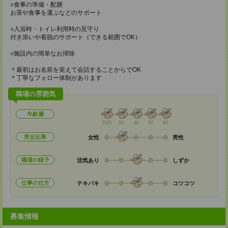
○食事の準備・配膳
お茶や食事を運ぶなどのサポート
○入浴時・トイレ利用時の見守り
付き添いや着脱のサポート（できる範囲でOK）
○施設内の簡単なお掃除
＊最初はお名前を覚えて会話することからでOK
＊丁寧なフォロー体制があります
職場の雰囲気
年齢層
20代
30
40
50
60
男女比率
女性
男性
職場の様子
活気あり
しずか
仕事の仕方
テキパキ
コツコツ
募集情報