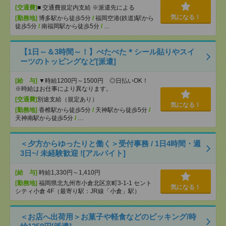
[交通費]
■ 交通費規定内支給 ※派遣先による
気になる！
[勤務地]
博多駅から徒歩5分
/
福岡空港(鉄道)駅から
徒歩5分
/
南福岡駅から徒歩5分
/
…
【1日～＆3時間～！】ぺたぺた＊シール貼りやスイ
ーツのトッピングなど[派遣]
[給 与]
▼時給1200円～1500円 ◎日払いOK！
※時給はお仕事により異なります。
[交通費]
別途支給（規定あり）
気になる！
[勤務地]
香椎駅から徒歩5分
/
天神駅から徒歩5分
/
天神南駅から徒歩5分
/
…
＜夕方からゆったりと働く＞受付事務 / 1日4時間・週
3日~/ 未経験歓迎 ![アルバイト]
[給 与]
時給1,330円～1,410円
[勤務地]
福岡県北九州市小倉北区京町3-1-1 セント
気になる！
シティ小倉 4F（最寄り駅：JR線「小倉」駅）
＜お店へ出荷用＞お菓子や軽食などのピッキング/時