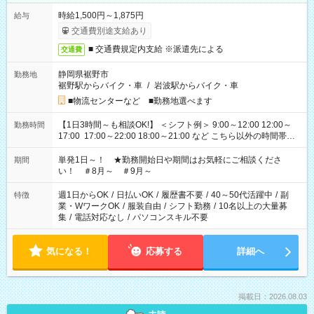
時給1,500円～1,875円
給与
交通費別途支給あり
■ 交通費規定内支給 ※派遣先による
交通費
静岡県裾野市
勤務地
裾野駅からバイク・車
/
岩波駅からバイク・車
■物流センターなど ■勤務地選べます
【1日3時間～も相談OK!】 ＜シフト例＞ 9:00～12:00 12:00～
勤務時間
17:00 17:00～22:00 18:00～21:00 など こちら以外の時間帯も
お気軽にご相談ください！
単発1日～！ ★勤務開始日や期間はお気軽にご相談くださ
期間
い！ ＃8月～ ＃9月～
週1日からOK
/
日払いOK
/
履歴書不要
/
40～50代活躍中
/
副
特徴
業・WワークOK
/
服装自由
/
シフト勤務
/
10名以上の大量募
集
/
電話対応なし
/
パソコンスキル不要
気になる！
応募する
詳細へ
掲載日：2026.08.03