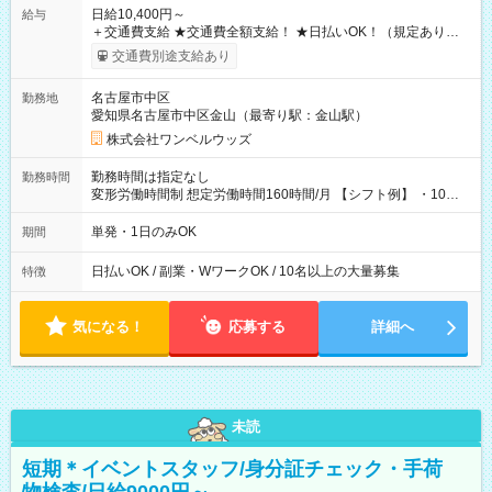
日給10,400円～
給与
＋交通費支給 ★交通費全額支給！ ★日払いOK！（規定あり） ┗
働いたその日に現金GET♪ お仕事後はコンビニATMから 日払
交通費別途支給あり
い分を引き落とせます！ 【試用期間】試用期間なし
名古屋市中区
勤務地
愛知県名古屋市中区金山（最寄り駅：金山駅）
株式会社ワンベルウッズ
勤務時間は指定なし
勤務時間
変形労働時間制 想定労働時間160時間/月 【シフト例】 ・10：
00～20：00
単発・1日のみOK
期間
日払いOK / 副業・WワークOK / 10名以上の大量募集
特徴
気になる！
応募する
詳細へ
未読
短期＊イベントスタッフ/身分証チェック・手荷