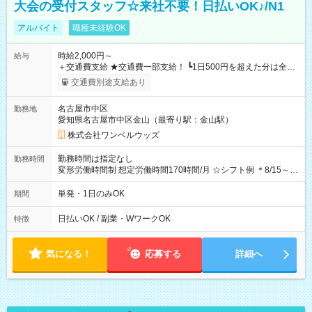
大会の受付スタッフ☆来社不要！日払いOK♪/N1
アルバイト
職種未経験OK
時給2,000円～
給与
＋交通費支給 ★交通費一部支給！ ┗1日500円を超えた分は全額
支給！ ※往復500円以内の方は自己負担となります ★日払い
交通費別途支給あり
OK！（規定あり） ┗働いたその日に現金GET♪ お仕事後はコン
ビニATMから 日払い分を引き落とせます！ 【試用期間】試用
名古屋市中区
勤務地
期間なし
愛知県名古屋市中区金山（最寄り駅：金山駅）
株式会社ワンベルウッズ
勤務時間は指定なし
勤務時間
変形労働時間制 想定労働時間170時間/月 ☆シフト例 ＊8/15～
10/26 全日共通 08：00～12：00 17：00～21：00 ＊8/31
～9/19のみ下記シフトもあります！ 12：00～16：00 ＊9/6～
単発・1日のみOK
期間
10/6、10/11～26のみ下記シフトもあります！ 07：00～11：
00
日払いOK / 副業・WワークOK
特徴
気になる！
応募する
詳細へ