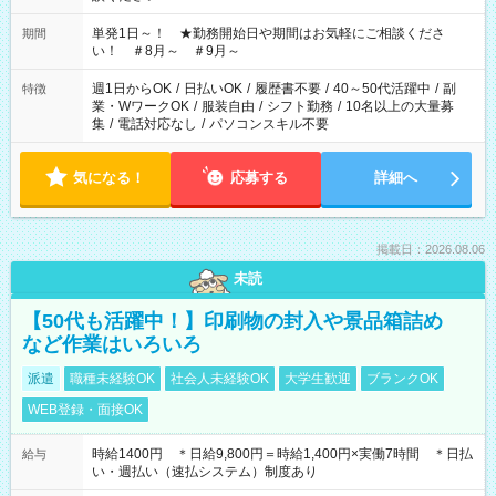
単発1日～！ ★勤務開始日や期間はお気軽にご相談くださ
期間
い！ ＃8月～ ＃9月～
週1日からOK
/
日払いOK
/
履歴書不要
/
40～50代活躍中
/
副
特徴
業・WワークOK
/
服装自由
/
シフト勤務
/
10名以上の大量募
集
/
電話対応なし
/
パソコンスキル不要
気になる！
応募する
詳細へ
掲載日：2026.08.06
未読
【50代も活躍中！】印刷物の封入や景品箱詰め
など作業はいろいろ
派遣
職種未経験OK
社会人未経験OK
大学生歓迎
ブランクOK
WEB登録・面接OK
時給1400円 ＊日給9,800円＝時給1,400円×実働7時間 ＊日払
給与
い・週払い（速払システム）制度あり