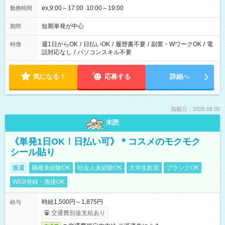
ex,9:00～17:00 10:00～19:00
勤務時間
短期単発が中心
期間
週1日からOK
/
日払いOK
/
履歴書不要
/
副業・WワークOK
/
電
特徴
話対応なし
/
パソコンスキル不要
気になる！
応募する
詳細へ
掲載日：2026.08.05
未読
《単発1日OK！日払い可》＊コスメのモクモク
シール貼り
派遣
職種未経験OK
社会人未経験OK
大学生歓迎
ブランクOK
WEB登録・面接OK
時給1,500円～1,875円
給与
交通費別途支給あり