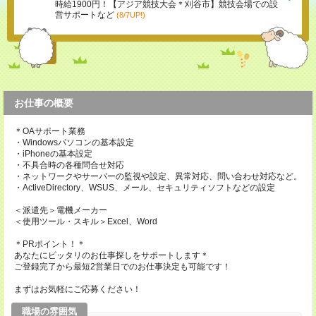
時給1900円！【アジア競技大会＊刈谷市】競技会場での設
営サポートなど
(8/7UP!)
お仕事の概要
＊OAサポート業務
・Windowsパソコンの基本設定
・iPhoneの基本設定
・不具合時の各種問合せ対応
・ネットワークやサーバーの監視や設定、異常対応、問い合わせ対応など。
・ActiveDirectory、WSUS、メール、セキュリティソフトなどの設定
＜派遣先＞電機メーカー
＜使用ツール・スキル＞Excel、Word
＊PRポイント！＊
あなたにピッタリのお仕事探しをサポートします＊
ご登録完了から最短2営業日でのお仕事決定も可能です！
まずはお気軽にご応募ください！
職場の雰囲気