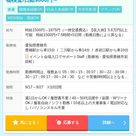
物検査/日給9000円～
派遣
職種未経験OK
社会人未経験OK
大学生歓迎
ブランクOK
WEB登録・面接OK
時給1500円～1875円（一律交通費込）【収入例】5.6万円以上
給与
可能 時給1500円×7.5時間×5日間（勤務日数により異なる）
愛知県豊橋市
勤務地
豊橋駅から車15分
/
二川駅から車14分
/
赤岩口駅から車10分
イベント会場入口でサポートStaff（勤務地：愛知県豊橋市岩
田町）
勤務時間は、複数あり 05：00～15：30 07：30～22：30 08：
勤務時間
30～17：00 17：00～24：30 など ※実働8時間以上となる勤
務もあります。 【休憩】60分+他休憩あり 交替で取得します。
安全面に配慮しこまめな休憩があります。
9/17～9/27 ※10日間
期間
週1日からOK
/
履歴書不要
/
40～50代活躍中
/
副業・Wワーク
特徴
OK
/
服装自由
/
シフト勤務
/
10名以上の大量募集
/
電話対応な
し
/
パソコンスキル不要
気になる！
応募する
詳細へ