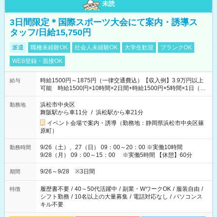
未読
3日間限定＊国際スポーツ大会にて案内・誘導ス
タッフ/日給15,750円
派遣
職種未経験OK
社会人未経験OK
大学生歓迎
ブランクOK
WEB登録・面接OK
時給1500円～1875円（一律交通費込）【収入例】3.9万円以上
給与
可能 時給1500円×10時間×2日間+時給1500円×5時間×1日（実
働8時間を越えた時給：1875円）
浜松市中央区
勤務地
舞阪駅から車11分
/
浜松駅から車21分
イベント会場で案内・誘導（勤務地：静岡県浜松市中央区篠
原町）
9/26（土）、27（日） 09：00～20：00 ※実働10時間
勤務時間
9/28（月） 09：00～15：00 ※実働5時間 【休憩】60分
9/26～9/28 ※3日間
期間
履歴書不要
/
40～50代活躍中
/
副業・WワークOK
/
服装自由
/
特徴
シフト勤務
/
10名以上の大量募集
/
電話対応なし
/
パソコンス
キル不要