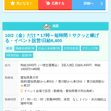
気になる！
応募する
詳細へ
未読
10/2（金）だけ＊17時～短時間！サクッと稼げ
る・イベント設営/日給6,400
派遣
職種未経験OK
社会人未経験OK
大学生歓迎
ブランクOK
WEB登録・面接OK
時給1600円（一律交通費込）【収入例】日給6,400円 時給
給与
1600円×4時間
愛知県豊川市
勤務地
国府(愛知県)駅から車9分
/
豊川駅から車19分
/
豊川稲荷駅か
ら車20
イベント会場で設営（勤務地：愛知県豊川市白鳥町）
17：00～21：00（実働4時間） 休憩 なし トイレ・水分補給は
勤務時間
随時可能