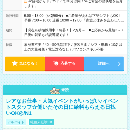
≪自宅からドアtoドアで30分以内！≫ご希望の勤務地を紹介
します。
9:00～18:00（休憩60分） ■ご希望があれば下記シフトもOK！
勤務時間
早番 7:00～16:00 遅番 10:00～19:00 「家族と休みを合わせた
い」 「余裕を持って夕飯の準備がしたい」 「できれば残業はし
たくない」 など、ご希望を教えてくださいね。 ※Wワーク希望
【現在も積極採用中！急募！】2カ月～ ■ご応募から最短2～3
期間
の方へ 今ご覧のお仕事で希望する勤務時間と、もう1つのお仕事
日後の就業も相談可能です！
の勤務時間。 合計で週40時間を超える場合は応募できません。
履歴書不要
/
40～50代活躍中
/
服装自由
/
シフト勤務
/
10名以
特徴
上の大量募集
/
電話対応なし
/
パソコンスキル不要
気になる！
応募する
詳細へ
未読
レアなお仕事・人気イベントがいっぱい♪イベン
トスタッフ☆働いたその日に給料もらえる日払
いOK◎/N1
アルバイト
職種未経験OK