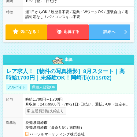
10/2（金）1日だけ
期間
週1日からOK
/
履歴書不要
/
副業・WワークOK
/
服装自由
/
電
特徴
話対応なし
/
パソコンスキル不要
気になる！
応募する
詳細へ
未読
レア求人！［物件の写真撮影］8月スタート｜高
時給1700円｜未経験OK！岡崎市(cb1sr02)
アルバイト
職種未経験OK
時給1,700円～1,700円
給与
月収例：24万9900円（7h×21日) 日払い、週払いOK（規定有
り） 【試用期間】試用期間なし
交通費別途支給あり
愛知県岡崎市
勤務地
愛知県岡崎市（最寄り駅：東岡崎）
パーソルマーケティング株式会社