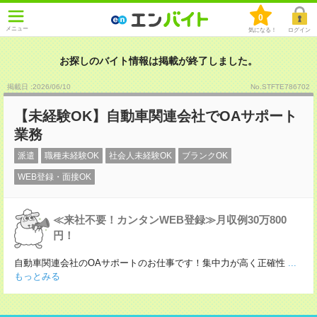
0
メニュー
気になる！
ログイン
お探しのバイト情報は掲載が終了しました。
掲載日 :2026
/
06
/
10
No.STFTE786702
【未経験OK】自動車関連会社でOAサポート
業務
派遣
職種未経験OK
社会人未経験OK
ブランクOK
WEB登録・面接OK
≪来社不要！カンタンWEB登録≫月収例30万800
円！
自動車関連会社のOAサポートのお仕事です！集中力が高く正確性
...
もっとみる