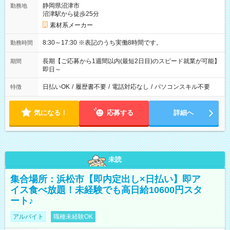
静岡県沼津市
勤務地
沼津駅から徒歩25分
素材系メーカー
8:30～17:30 ※表記のうち実働8時間です。
勤務時間
長期【ご応募から1週間以内(最短2日目)のスピード就業が可能】
期間
即日～
日払いOK
/
履歴書不要
/
電話対応なし
/
パソコンスキル不要
特徴
気になる！
応募する
詳細へ
未読
集合場所：浜松市【即内定出し×日払い】即ア
イス食べ放題！未経験でも高日給10600円スタ
ート♪
アルバイト
職種未経験OK