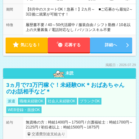
と休みを合わせたい」 「余裕を持って夕飯の準備がしたい」
「できれば残業はしたくない」 など、ご希望を教えてください
【8月中のスタートOK！急募！】2カ月～ ■ご応募から最短2～
期間
ね。 ※Wワーク希望の方へ 今ご覧のお仕事で希望する勤務時間
3日後に就業が可能です！
と、もう1つのお仕事の勤務時間。 合計で週40時間を超える場
合は応募できません。
履歴書不要
/
40～50代活躍中
/
服装自由
/
シフト勤務
/
10名以
特徴
上の大量募集
/
電話対応なし
/
パソコンスキル不要
気になる！
応募する
詳細へ
掲載日：2026.07.29
未読
3ヵ月で73万円稼ぐ！未経験OK＊おばあちゃん
のお話相手など＊
派遣
職種未経験OK
社会人未経験OK
ブランクOK
WEB登録・面接OK
無資格の方：時給1400円～1750円 / 介護福祉士：時給1700円～
給与
2125円 / 初任者以上：時給1500円～1875円
交通費別途支給あり