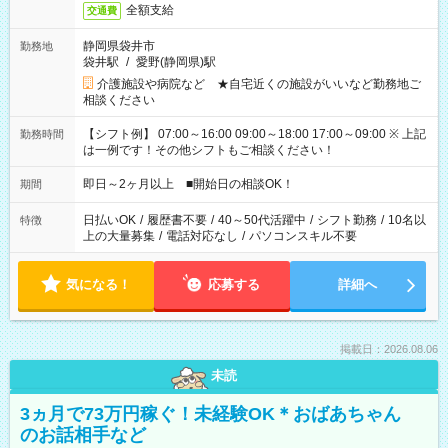
全額支給
交通費
静岡県袋井市
勤務地
袋井駅
/
愛野(静岡県)駅
介護施設や病院など ★自宅近くの施設がいいなど勤務地ご
相談ください
【シフト例】 07:00～16:00 09:00～18:00 17:00～09:00 ※ 上記
勤務時間
は一例です！その他シフトもご相談ください！
即日～2ヶ月以上 ■開始日の相談OK！
期間
日払いOK
/
履歴書不要
/
40～50代活躍中
/
シフト勤務
/
10名以
特徴
上の大量募集
/
電話対応なし
/
パソコンスキル不要
気になる！
応募する
詳細へ
掲載日：2026.08.06
未読
3ヵ月で73万円稼ぐ！未経験OK＊おばあちゃん
のお話相手など