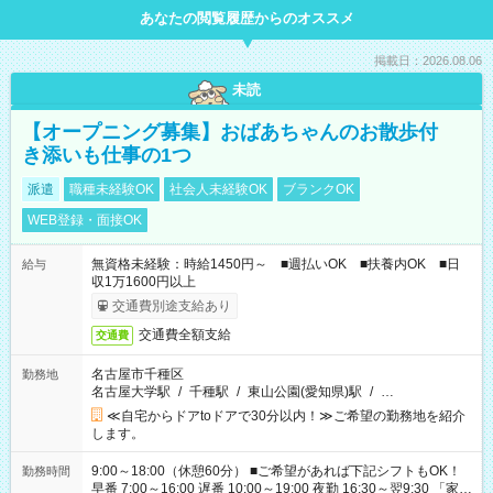
あなたの閲覧履歴からのオススメ
掲載日：2026.08.06
未読
【オープニング募集】おばあちゃんのお散歩付
き添いも仕事の1つ
派遣
職種未経験OK
社会人未経験OK
ブランクOK
WEB登録・面接OK
無資格未経験：時給1450円～ ■週払いOK ■扶養内OK ■日
給与
収1万1600円以上
交通費別途支給あり
交通費全額支給
交通費
名古屋市千種区
勤務地
名古屋大学駅
/
千種駅
/
東山公園(愛知県)駅
/
…
≪自宅からドアtoドアで30分以内！≫ご希望の勤務地を紹介
します。
9:00～18:00（休憩60分） ■ご希望があれば下記シフトもOK！
勤務時間
早番 7:00～16:00 遅番 10:00～19:00 夜勤 16:30～翌9:30 「家族