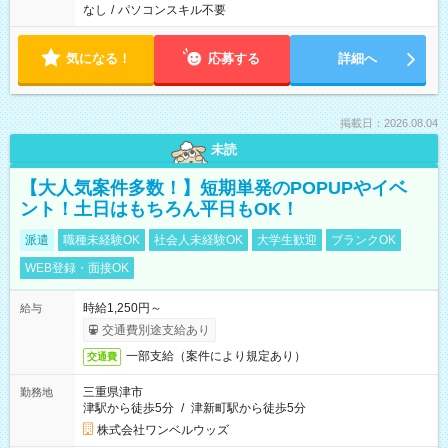
なし
/
パソコンスキル不要
気になる！
応募する
詳細へ
掲載日：2026.08.04
未読
【大人気案件多数！】短期単発のPOPUPやイベ
ント！土日はもちろん平日もOK！
派遣
職種未経験OK
社会人未経験OK
大学生歓迎
ブランクOK
WEB登録・面接OK
時給1,250円～
給与
交通費別途支給あり
一部支給（案件により規定あり）
交通費
三重県津市
勤務地
津駅から徒歩5分
/
津新町駅から徒歩5分
株式会社ワンベルウッズ