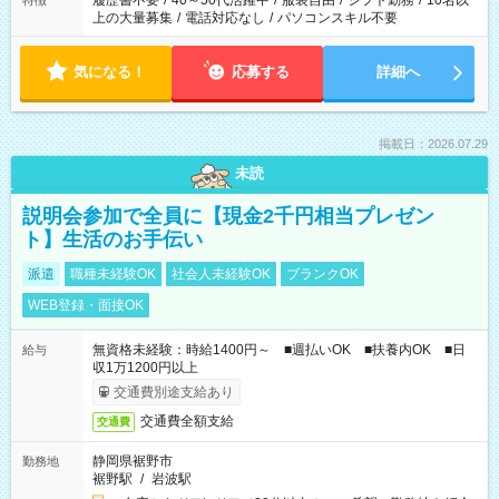
履歴書不要
/
40～50代活躍中
/
服装自由
/
シフト勤務
/
10名以
特徴
上の大量募集
/
電話対応なし
/
パソコンスキル不要
気になる！
応募する
詳細へ
掲載日：2026.07.29
未読
説明会参加で全員に【現金2千円相当プレゼン
ト】生活のお手伝い
派遣
職種未経験OK
社会人未経験OK
ブランクOK
WEB登録・面接OK
無資格未経験：時給1400円～ ■週払いOK ■扶養内OK ■日
給与
収1万1200円以上
交通費別途支給あり
交通費全額支給
交通費
静岡県裾野市
勤務地
裾野駅
/
岩波駅