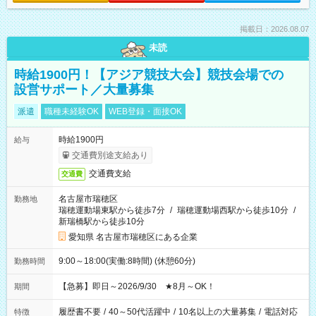
掲載日：2026.08.07
未読
時給1900円！【アジア競技大会】競技会場での
設営サポート／大量募集
派遣
職種未経験OK
WEB登録・面接OK
時給1900円
給与
交通費別途支給あり
交通費支給
交通費
名古屋市瑞穂区
勤務地
瑞穂運動場東駅から徒歩7分
/
瑞穂運動場西駅から徒歩10分
/
新瑞橋駅から徒歩10分
愛知県 名古屋市瑞穂区にある企業
9:00～18:00(実働:8時間) (休憩60分)
勤務時間
【急募】即日～2026/9/30 ★8月～OK！
期間
履歴書不要
/
40～50代活躍中
/
10名以上の大量募集
/
電話対応
特徴