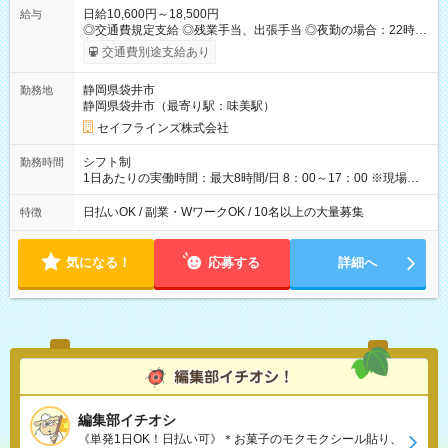
日給10,600円～18,500円
給与
◎交通費規定支給 ◎残業手当、出張手当 ◎夜勤の場合：22時～
翌5時は割増給与 ◎日払い・週払い可(希望者／条件有) ◎社食あ
交通費別途支給あり
り ＜月収例＞ 入社3か月：月収28万 入社1年：月収39万 ◎自分
のぺースで勤務可能 週2～OK！あなたの働き方と相談します♪
静岡県袋井市
勤務地
ダブルワークも可能です☺ ◎髪色、ピアス、タトゥーOK おしゃ
静岡県袋井市（最寄り駅：味美駅）
れも自由に楽しめます！ 【試用期間】試用期間あり 試用期間の
長さ：3ヶ月 雇用形態、給与は本採用時と同じです。
セイフラインズ株式会社
シフト制
勤務時間
1日あたりの実働時間：最大8時間/日 8：00～17：00 ※現場によ
っては多少時間は前後します ▶残業ほとんどなし！ ▶時間より
早く終わることの方が多いと思います。現場によっては午前中
日払いOK / 副業・WワークOK / 10名以上の大量募集
特徴
で終わってしまう場合も。その場合も日給は同額支給！ ▶ご希
望の方は夜勤（21:00～6:00）のお仕事も可能。
気になる！
応募する
詳細へ
編集部イチオシ
《単発1日OK！日払い可》＊お菓子のモクモクシール貼り、