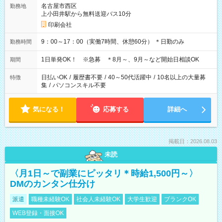
名古屋市西区
勤務地
上小田井駅から無料送迎バス10分
印刷会社
9：00～17：00（実働7時間、休憩60分） ＊日勤のみ
勤務時間
1日単発OK！ ※急募 ＊8月～、9月～など開始日相談OK
期間
日払いOK
/
履歴書不要
/
40～50代活躍中
/
10名以上の大量募
特徴
集
/
パソコンスキル不要
気になる！
応募する
詳細へ
掲載日：2026.08.03
未読
〈月1日～で副業にピッタリ＊時給1,500円～〉
DMのカンタン仕分け
派遣
職種未経験OK
社会人未経験OK
大学生歓迎
ブランクOK
WEB登録・面接OK