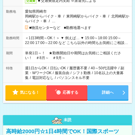
■ 交通費規定内支給 ※派遣先による
交通費
愛知県岡崎市
勤務地
岡崎駅からバイク・車
/
東岡崎駅からバイク・車
/
北岡崎駅か
らバイク・車
/
…
■物流センターなど ■勤務地選べます
＜1日3時間～OK！＞ ▼ 例えば… ▼ 15:00～18:00 15:00～
勤務時間
22:00 17:00～22:00 など こちら以外の時間もお気軽にご相談く
ださい！
単発1日～！ ★勤務開始日や期間はお気軽にご相談くださ
期間
い！ ＃8月～ ＃9月～
週1日からOK
/
日払いOK
/
履歴書不要
/
40～50代活躍中
/
副
特徴
業・WワークOK
/
服装自由
/
シフト勤務
/
10名以上の大量募
集
/
電話対応なし
/
パソコンスキル不要
気になる！
応募する
詳細へ
未読
高時給2000円☆1日4時間でOK！国際スポーツ