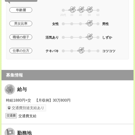
年齢層
20代
30
40
50
60
男女比率
女性
男性
職場の様子
活気あり
しずか
仕事の仕方
テキパキ
コツコツ
募集情報
給与
時給1880円+交 【月収例】30万800円
交通費別途支給あり
交通費支給
交通費
勤務地