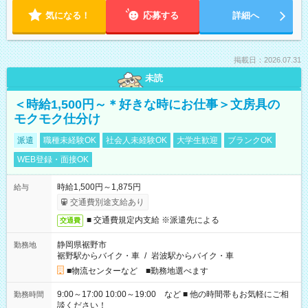
気になる！
応募する
詳細へ
掲載日：2026.07.31
未読
＜時給1,500円～＊好きな時にお仕事＞文房具の
モクモク仕分け
派遣
職種未経験OK
社会人未経験OK
大学生歓迎
ブランクOK
WEB登録・面接OK
時給1,500円～1,875円
給与
交通費別途支給あり
■ 交通費規定内支給 ※派遣先による
交通費
静岡県裾野市
勤務地
裾野駅からバイク・車
/
岩波駅からバイク・車
■物流センターなど ■勤務地選べます
9:00～17:00 10:00～19:00 など ■ 他の時間帯もお気軽にご相
勤務時間
談ください！