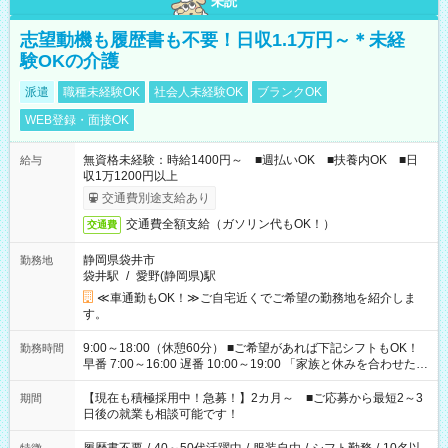
未読
志望動機も履歴書も不要！日収1.1万円～＊未経
験OKの介護
派遣
職種未経験OK
社会人未経験OK
ブランクOK
WEB登録・面接OK
無資格未経験：時給1400円～ ■週払いOK ■扶養内OK ■日
給与
収1万1200円以上
交通費別途支給あり
交通費全額支給（ガソリン代もOK！）
交通費
静岡県袋井市
勤務地
袋井駅
/
愛野(静岡県)駅
≪車通勤もOK！≫ご自宅近くでご希望の勤務地を紹介しま
す。
9:00～18:00（休憩60分） ■ご希望があれば下記シフトもOK！
勤務時間
早番 7:00～16:00 遅番 10:00～19:00 「家族と休みを合わせた
い」 「余裕を持って夕飯の準備がしたい」 「できれば残業はし
たくない」 など、ご希望を教えてくださいね。 ※Wワーク希望
【現在も積極採用中！急募！】2カ月～ ■ご応募から最短2～3
期間
の方へ 今ご覧のお仕事で希望する勤務時間と、もう1つのお仕事
日後の就業も相談可能です！
の勤務時間。 合計で週40時間を超える場合は応募できません。