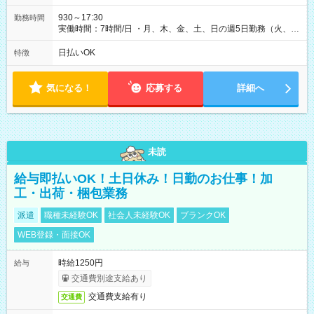
930～17:30
勤務時間
実働時間：7時間/日 ・月、木、金、土、日の週5日勤務（火、水
は固定休です／夏季、年末年始等、長期休暇有り！） ・ワンシ
フト！ 残業ほぼナシ（0～5h/月）
日払いOK
特徴
気になる！
応募する
詳細へ
未読
給与即払いOK！土日休み！日勤のお仕事！加
工・出荷・梱包業務
派遣
職種未経験OK
社会人未経験OK
ブランクOK
WEB登録・面接OK
時給1250円
給与
交通費別途支給あり
交通費支給有り
交通費