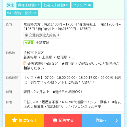
派遣
職種未経験OK
社会人未経験OK
ブランクOK
WEB登録・面接OK
無資格の方：時給1400円～1750円 / 介護福祉士：時給1700円～
給与
2125円 / 初任者以上：時給1500円～1875円
交通費別途支給あり
全額支給
交通費
浜松市中央区
勤務地
新浜松駅
/
上島駅
/
助信駅
/
…
介護施設や病院など ★自宅近くの施設がいいなど勤務地ご
相談ください
【シフト例】 07:00～16:00 09:00～18:00 17:00～09:00 ※ 上記
勤務時間
は一例です！その他シフトもご相談ください！
即日～2ヶ月以上 ■開始日の相談OK！
期間
日払いOK
/
履歴書不要
/
40～50代活躍中
/
シフト勤務
/
10名以
特徴
上の大量募集
/
電話対応なし
/
パソコンスキル不要
気になる！
応募する
詳細へ