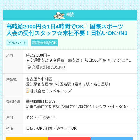
未読
高時給2000円☆1日4時間でOK！国際スポーツ
大会の受付スタッフ☆来社不要！日払いOK♪/N1
アルバイト
職種未経験OK
時給2,000円～
給与
＋交通費支給 ★交通費一部支給！ ┗1日500円を超えた分は全額
支給！ ※往復500円以内の方は自己負担となります ★日払い
交通費別途支給あり
OK！（規定あり） ┗働いたその日に現金GET♪ お仕事後はコン
ビニATMから 日払い分を引き落とせます！ 【試用期間】試用
名古屋市中村区
勤務地
期間なし
愛知県名古屋市中村区名駅（最寄り駅：名古屋駅）
株式会社ワンベルウッズ
勤務時間は指定なし
勤務時間
変形労働時間制 想定労働時間170時間/月 ☆シフト例 ＊8/15～
10/26 全日共通 08：00～12：00 17：00～21：00 ＊8/31
～9/19のみ下記シフトもあります！ 12：00～16：00 ＊9/6～
単発・1日のみOK
期間
10/6、10/11～26のみ下記シフトもあります！ 07：00～11：
00
日払いOK / 副業・WワークOK
特徴