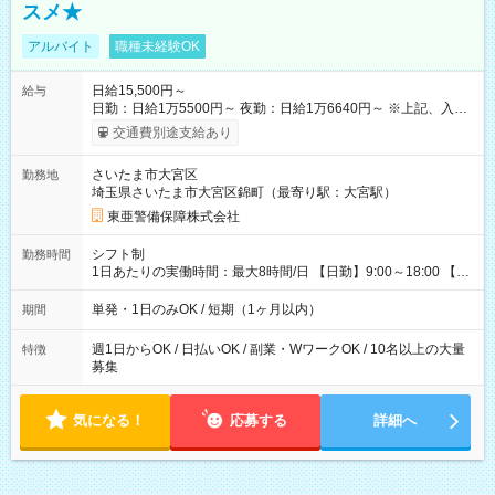
スメ★
アルバイト
職種未経験OK
日給15,500円～
給与
日勤：日給1万5500円～ 夜勤：日給1万6640円～ ※上記、入社
祝手当4000円含む(25勤務まで) ┗新任研修の終了から100日以内
交通費別途支給あり
┗規定あり ／ 経験や年齢を問わず、 頑張った方全員に支給され
ます！ ＼ ■日給保証あり！ お仕事が早く終わっても、 その日の
さいたま市大宮区
勤務地
日給は全額支給！ ■月22日以上勤務すると… 日給1000円UP！ ■
埼玉県さいたま市大宮区錦町（最寄り駅：大宮駅）
日払い・週払い・前払いOK！ 給与即時払いサービス『クリア
(CRIA)』で 最短当日にコンビニATMから 現金で給与を受け取れ
東亜警備保障株式会社
ます♪ ※稼働分・規定あり ■法定研修(7h×3日間)中も 手当をしっ
かり【3万円】支給！ ┗研修手当の一部(9，000円)は手渡しで支
シフト制
勤務時間
給 ┗昼食代も別途支給(500円×3日間） ┗研修期間中も交通費全
1日あたりの実働時間：最大8時間/日 【日勤】9:00～18:00 【夜
額支給 【試用期間】試用期間なし
勤】20:00～翌5:00 ・【日勤のみ】【夜勤のみ】もOK♪ ・自分
の都合に合わせて稼げます◎ ・シフトの申告は電話・メールで
単発・1日のみOK / 短期（1ヶ月以内）
期間
OK♪ ┗お仕事したい日を電話かメールで連絡！ ★週5勤務や、プ
ライベートの予定に 合わせて好きな時など、自由に働けます
週1日からOK / 日払いOK / 副業・WワークOK / 10名以上の大量
特徴
募集
気になる！
応募する
詳細へ