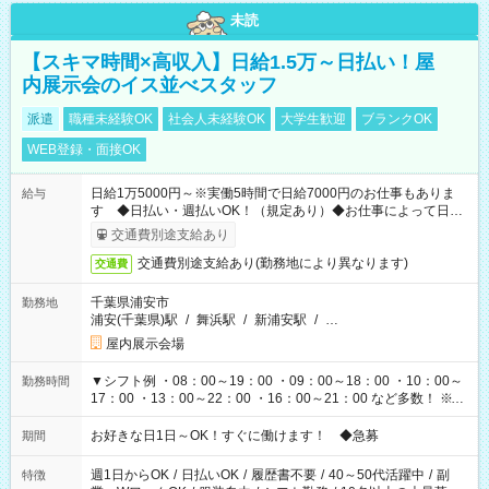
未読
【スキマ時間×高収入】日給1.5万～日払い！屋
内展示会のイス並べスタッフ
派遣
職種未経験OK
社会人未経験OK
大学生歓迎
ブランクOK
WEB登録・面接OK
日給1万5000円～※実働5時間で日給7000円のお仕事もありま
給与
す ◆日払い・週払いOK！（規定あり）◆お仕事によって日給
も異なります
交通費別途支給あり
交通費別途支給あり(勤務地により異なります)
交通費
千葉県浦安市
勤務地
浦安(千葉県)駅
/
舞浜駅
/
新浦安駅
/
…
屋内展示会場
▼シフト例 ・08：00～19：00 ・09：00～18：00 ・10：00～
勤務時間
17：00 ・13：00～22：00 ・16：00～21：00 など多数！ ※お
仕事により勤務時間が異なります
お好きな日1日～OK！すぐに働けます！ ◆急募
期間
週1日からOK
/
日払いOK
/
履歴書不要
/
40～50代活躍中
/
副
特徴