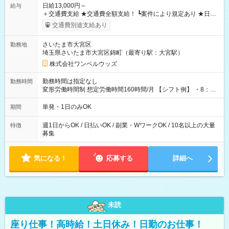
日給13,000円～
給与
＋交通費支給 ★交通費全額支給！ ┗案件により規定あり ★日払
いOK！（規定あり） ┗働いたその日に現金GET♪ お仕事後はコ
交通費別途支給あり
ンビニATMから 日払い分を引き落とせます！ 【試用期間】試
用期間なし
さいたま市大宮区
勤務地
埼玉県さいたま市大宮区錦町（最寄り駅：大宮駅）
株式会社ワンベルウッズ
勤務時間は指定なし
勤務時間
変形労働時間制 想定労働時間160時間/月 【シフト例】 ・8：00
～21：00
単発・1日のみOK
期間
週1日からOK / 日払いOK / 副業・WワークOK / 10名以上の大量
特徴
募集
気になる！
応募する
詳細へ
未読
座り仕事！高時給！土日休み！日勤のお仕事！