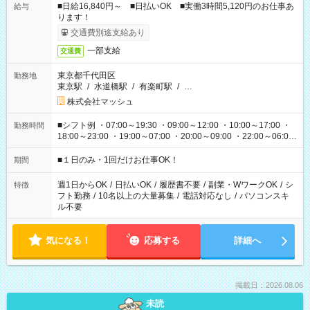
■日給16,840円～ ■日払いOK ■実働3時間5,120円のお仕事あ
給与
ります！
交通費別途支給あり
一部支給
交通費
東京都千代田区
勤務地
東京駅
/
水道橋駅
/
有楽町駅
/
…
株式会社マッシュ
■シフト例 ・07:00～19:30 ・09:00～12:00 ・10:00～17:00 ・
勤務時間
18:00～23:00 ・19:00～07:00 ・20:00～09:00 ・22:00～06:00
etc ★最短で3時間で5,120円のお仕事から 15時間で2万円近く稼
げるお仕事も！ ご希望のお時間に合わせてご紹介！ ※シフトは
■１日のみ・1回だけお仕事OK！
期間
現場によって異なります。 ※勿論、休憩時間はあるのでご安心
ください！
週1日からOK
/
日払いOK
/
履歴書不要
/
副業・WワークOK
/
シ
特徴
フト勤務
/
10名以上の大量募集
/
電話対応なし
/
パソコンスキ
ル不要
気になる！
応募する
詳細へ
掲載日：2026.08.06
未読