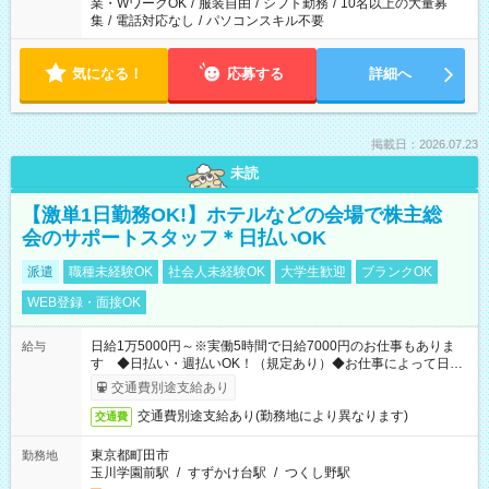
業・WワークOK
/
服装自由
/
シフト勤務
/
10名以上の大量募
集
/
電話対応なし
/
パソコンスキル不要
気になる！
応募する
詳細へ
掲載日：2026.07.23
未読
【激単1日勤務OK!】ホテルなどの会場で株主総
会のサポートスタッフ＊日払いOK
派遣
職種未経験OK
社会人未経験OK
大学生歓迎
ブランクOK
WEB登録・面接OK
日給1万5000円～※実働5時間で日給7000円のお仕事もありま
給与
す ◆日払い・週払いOK！（規定あり）◆お仕事によって日給
も異なります
交通費別途支給あり
交通費別途支給あり(勤務地により異なります)
交通費
東京都町田市
勤務地
玉川学園前駅
/
すずかけ台駅
/
つくし野駅