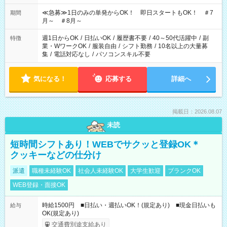
17:00～22:00 13:00～22:00 22:00～翌6:00 など
≪急募≫1日のみの単発からOK！ 即日スタートもOK！ ＃7
期間
月～ ＃8月～
週1日からOK
/
日払いOK
/
履歴書不要
/
40～50代活躍中
/
副
特徴
業・WワークOK
/
服装自由
/
シフト勤務
/
10名以上の大量募
集
/
電話対応なし
/
パソコンスキル不要
気になる！
応募する
詳細へ
掲載日：2026.08.07
未読
短時間シフトあり！WEBでサクッと登録OK＊
クッキーなどの仕分け
派遣
職種未経験OK
社会人未経験OK
大学生歓迎
ブランクOK
WEB登録・面接OK
時給1500円 ■日払い・週払いOK！(規定あり) ■現金日払いも
給与
OK(規定あり)
交通費別途支給あり