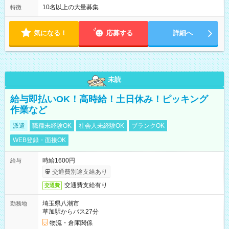
10名以上の大量募集
特徴
気になる！
応募する
詳細へ
未読
給与即払いOK！高時給！土日休み！ピッキング
作業など
派遣
職種未経験OK
社会人未経験OK
ブランクOK
WEB登録・面接OK
時給1600円
給与
交通費別途支給あり
交通費支給有り
交通費
埼玉県八潮市
勤務地
草加駅からバス27分
物流・倉庫関係