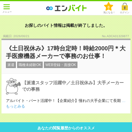
0
メニュー
気になる！
ログイン
お探しのバイト情報は掲載が終了しました。
掲載日 :2026
/
06
/
21
No.ADCA01329877
《土日祝休み》17時台定時！時給2000円＊大
手医療機器メーカーで事務のお仕事！
派遣
職種未経験OK
WEB登録・面接OK
【派遣スタッフ活躍中／土日祝休み】大手メーカー
での事務
アルバイト・パート活躍中！【企業紹介】憧れの大手企業にて長期
...
もっとみる
あなたの閲覧履歴からのオススメ