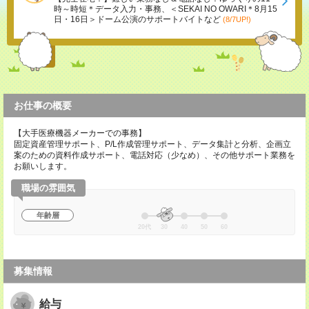
時～時短＊データ入力・事務、＜SEKAI NO OWARI＊8月15
日・16日＞ドーム公演のサポートバイトなど
(8/7UP!)
お仕事の概要
【大手医療機器メーカーでの事務】
固定資産管理サポート、P/L作成管理サポート、データ集計と分析、企画立
案のための資料作成サポート、電話対応（少なめ）、その他サポート業務を
お願いします。
職場の雰囲気
年齢層
20代
30
40
50
60
募集情報
給与