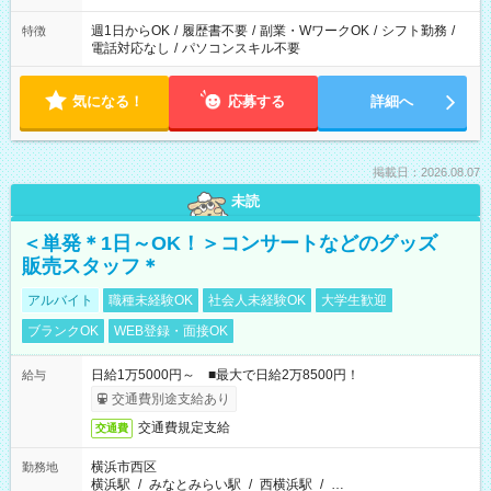
週1日からOK
/
履歴書不要
/
副業・WワークOK
/
シフト勤務
/
特徴
電話対応なし
/
パソコンスキル不要
気になる！
応募する
詳細へ
掲載日：2026.08.07
未読
＜単発＊1日～OK！＞コンサートなどのグッズ
販売スタッフ＊
アルバイト
職種未経験OK
社会人未経験OK
大学生歓迎
ブランクOK
WEB登録・面接OK
日給1万5000円～ ■最大で日給2万8500円！
給与
交通費別途支給あり
交通費規定支給
交通費
横浜市西区
勤務地
横浜駅
/
みなとみらい駅
/
西横浜駅
/
…