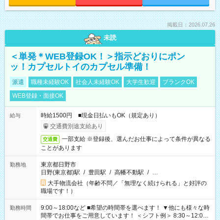
掲載日：2026.07.26
未読
＜単発＊WEB登録OK！＞指示どおりにポン
ッ！カプセルトイのカプセル準備！
派遣
職種未経験OK
社会人未経験OK
大学生歓迎
ブランクOK
WEB登録・面接OK
時給1500円 ■現金日払いもOK（規定あり）
給与
交通費別途支給あり
一部支給 ※登録後、選んだお仕事によって条件が異なる
交通費
ことがあります
東京都日野市
勤務地
日野(東京都)駅
/
豊田駅
/
高幡不動駅
/
…
大手物流会社（年齢不問／「無理なく続けられる」と好評の
職場です！）
9:00～18:00など ■希望の時間帯を選べます！ ▼他にも様々な時
勤務時間
間帯でお仕事をご用意しています！ ＜シフト例＞ 8:30～12:00