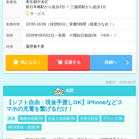
東京都中央区
勤務地
新日本橋駅から徒歩3分
/
三越前駅から徒歩1分
サ－ビス
10:00-16:00（休憩60分）実働5時間（残業少なめ！）
勤務時間
2026年09月01日～長期 ※開始日相談OK ※9月～！
期間
履歴書不要
特徴
気になる！
応募する
詳細へ
掲載日：2026.08.07
未読
【シフト自由・現金手渡しOK】iPhoneなどス
マホの充電を繋げるだけ！
派遣
職種未経験OK
社会人未経験OK
大学生歓迎
ブランクOK
WEB登録・面接OK