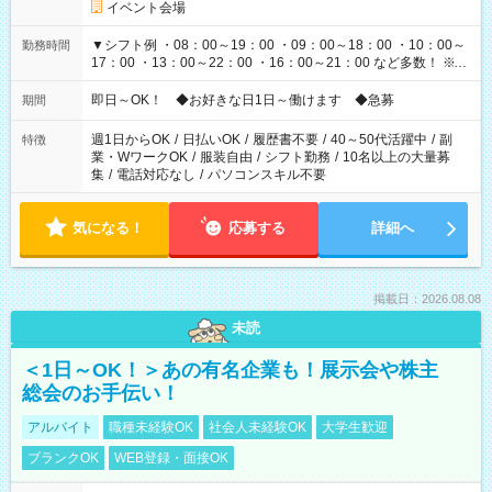
イベント会場
▼シフト例 ・08：00～19：00 ・09：00～18：00 ・10：00～
勤務時間
17：00 ・13：00～22：00 ・16：00～21：00 など多数！ ※お
仕事により勤務時間が異なります
即日～OK！ ◆お好きな日1日～働けます ◆急募
期間
週1日からOK
/
日払いOK
/
履歴書不要
/
40～50代活躍中
/
副
特徴
業・WワークOK
/
服装自由
/
シフト勤務
/
10名以上の大量募
集
/
電話対応なし
/
パソコンスキル不要
気になる！
応募する
詳細へ
掲載日：2026.08.08
未読
＜1日～OK！＞あの有名企業も！展示会や株主
総会のお手伝い！
アルバイト
職種未経験OK
社会人未経験OK
大学生歓迎
ブランクOK
WEB登録・面接OK