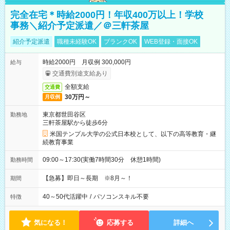
完全在宅＊時給2000円！年収400万以上！学校
事務＼紹介予定派遣／＠三軒茶屋
紹介予定派遣
職種未経験OK
ブランクOK
WEB登録・面接OK
時給2000円 月収例 300,000円
給与
交通費別途支給あり
全額支給
交通費
30万円～
月収例
東京都世田谷区
勤務地
三軒茶屋駅から徒歩6分
米国テンプル大学の公式日本校として、以下の高等教育・継
続教育事業
09:00～17:30(実働7時間30分 休憩1時間)
勤務時間
【急募】即日～長期 ※8月～！
期間
40～50代活躍中
/
パソコンスキル不要
特徴
気になる！
応募する
詳細へ