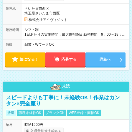
さいたま市西区
勤務地
埼玉県さいたま市西区
株式会社アイヴィジット
シフト制
勤務時間
1日あたりの実働時間：最大8時間/日 勤務時間 9：00～18：
00(実働8h、休憩1h) 土日祝含む週3日～OK、シフト制 ※もちろ
ん週5日勤務もOK♪ 勤務期間：2026年8月12日～9月9日※リスト
副業・WワークOK
特徴
全件完了で業務終了
気になる！
応募する
詳細へ
未読
スピードよりも丁寧に！未経験OK！作業はカン
タン×完全座り
派遣
職種未経験OK
ブランクOK
WEB登録・面接OK
時給1500円
給与
交通費別途支給あり