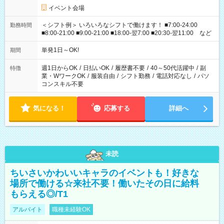
イベント会場
＜シフト例＞ いろいろなシフトで働けます！ ■7:00-24:00
勤務時間
■8:00-21:00 ■9:00-21:00 ■18:00-翌7:00 ■20:30-翌11:00 など
単発1日～OK!
期間
週1日からOK
/
日払いOK
/
履歴書不要
/
40～50代活躍中
/
副
特徴
業・WワークOK
/
服装自由
/
シフト勤務
/
電話対応なし
/
パソ
コンスキル不要
気になる！
応募する
詳細へ
未読
ちいさいかわいいキャラのイベントも！好きな
場所で働ける☆来社不要！働いたその日に給料
もらえる◎/T1
アルバイト
職種未経験OK