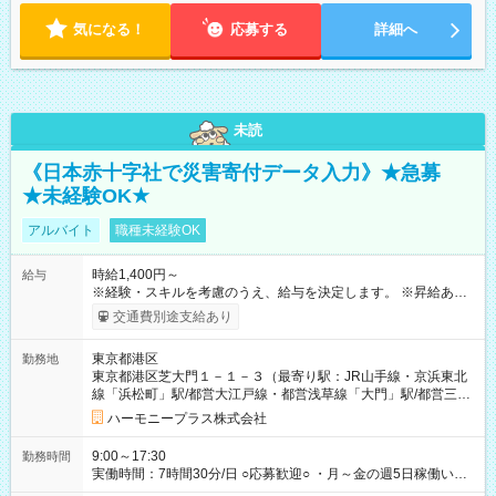
気になる！
応募する
詳細へ
未読
《日本赤十字社で災害寄付データ入力》★急募
★未経験OK★
アルバイト
職種未経験OK
時給1,400円～
給与
※経験・スキルを考慮のうえ、給与を決定します。 ※昇給あり
（勤務実績・評価による） ※残業が発生した場合は、時間外手
交通費別途支給あり
当を全額支給します。 ※交通費支給（月額上限50,000円／当社
規定による） ※給与は月末締め、翌月15日払いです。 ※試用期
東京都港区
勤務地
間中も給与・待遇に変更はありません。 【試用期間】試用期間
東京都港区芝大門１－１－３（最寄り駅：JR山手線・京浜東北
あり 試用期間の長さ：1ヶ月 雇用形態、給与は本採用時と同じ
線「浜松町」駅/都営大江戸線・都営浅草線「⼤⾨」駅/都営三田
です。 試用期間中は、健康保険などの福利厚生の一部が制限さ
線「御成⾨」駅）
れる可能性があります。
ハーモニープラス株式会社
9:00～17:30
勤務時間
実働時間：7時間30分/日 ○応募歓迎○ ・月～金の週5日稼働いた
だける方 ・実働時間：7.5時間（休憩1時間）