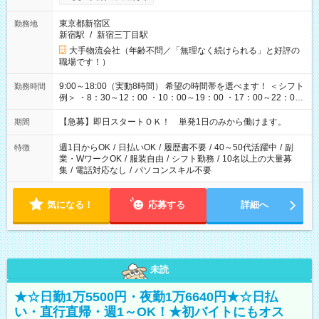
東京都新宿区
勤務地
新宿駅
/
新宿三丁目駅
大手物流会社（年齢不問／「無理なく続けられる」と好評の
職場です！）
9:00～18:00（実動8時間） 希望の時間帯を選べます！ ＜シフト
勤務時間
例＞ ・8：30～12：00 ・10：00～19：00 ・17：00～22：00
・13：00～22：00 ・22：00～翌6：00 など
【急募】即日スタートＯＫ！ 単発1日のみから働けます。
期間
週1日からOK
/
日払いOK
/
履歴書不要
/
40～50代活躍中
/
副
特徴
業・WワークOK
/
服装自由
/
シフト勤務
/
10名以上の大量募
集
/
電話対応なし
/
パソコンスキル不要
気になる！
応募する
詳細へ
未読
★☆日勤1万5500円・夜勤1万6640円★☆日払
い・直行直帰・週1～OK！★初バイトにもオス