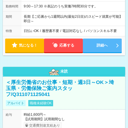
9:00～17:30 ※表記のうち実働7時間30分です。
勤務時間
長期【ご応募から1週間以内(最短2日目)のスピード就業が可能】
期間
即日～
日払いOK
/
履歴書不要
/
電話対応なし
/
パソコンスキル不要
特徴
気になる！
応募する
詳細へ
未読
＜厚生労働省のお仕事・短期・週3日～OK＞埼
玉県・労働保険ご案内スタッ
フ/Q311071125041
アルバイト
職種未経験OK
時給1,600円～
給与
【試用期間】試用期間なし
交通費別途支給あり