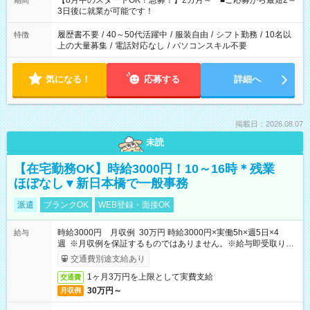
【8月中のスタートOK！急募！】2カ月～ ■ご応募から最短2～
期間
ね。 ※Wワーク希望の方へ 今ご覧のお仕事で希望する勤務時間
3日後に就業が可能です！
と、もう1つのお仕事の勤務時間。 合計で週40時間を超える場
合は応募できません。
履歴書不要
/
40～50代活躍中
/
服装自由
/
シフト勤務
/
10名以
特徴
上の大量募集
/
電話対応なし
/
パソコンスキル不要
気になる！
応募する
詳細へ
掲載日：2026.08.07
未読
【在宅勤務OK】時給3000円！10～16時＊残業
ほぼなし▼新日本橋で一般事務
派遣
ブランクOK
WEB登録・面接OK
時給3000円 月収例 30万円 時給3000円×実働5h×週5日×4
給与
週 ※月収例を保証するものではありません。※給与即受取りサ
ービス利用可（利用条件有）
交通費別途支給あり
1ヶ月3万円を上限として実費支給
交通費
30万円～
月収例