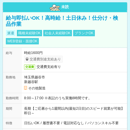
未読
給与即払いOK！高時給！土日休み！仕分け・検
品作業
派遣
職種未経験OK
社会人未経験OK
ブランクOK
WEB登録・面接OK
時給1600円
給与
交通費別途支給あり
交通費支給有り
交通費
埼玉県越谷市
勤務地
新越谷駅
その他製造
8:00～17:00 ※表記のうち実働8時間です。
勤務時間
長期【ご応募から1週間以内(最短2日目)のスピード就業が可能】
期間
即日～
日払いOK
/
履歴書不要
/
電話対応なし
/
パソコンスキル不要
特徴