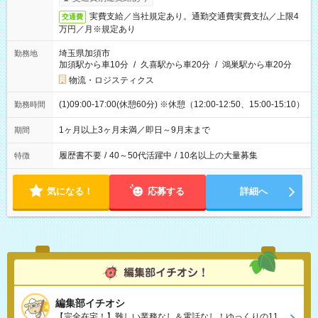
実費支給／当社規定あり。通勤交通費実費支払／上限4
交通費
万円／月※規定あり
埼玉県加須市
勤務地
加須駅から車10分
/
久喜駅から車20分
/
鴻巣駅から車20分
物流・ロジスティクス
(1)09:00-17:00(休憩60分) ※休憩（12:00-12:50、15:00-15:10）
勤務時間
1ヶ月以上3ヶ月未満／即日～9月末まで
期間
履歴書不要
/
40～50代活躍中
/
10名以上の大量募集
特徴
気になる！
応募する
詳細へ
編集部イチオシ
【完全在宅！】難しい業務なし＆電話なし！ゆっくりの11