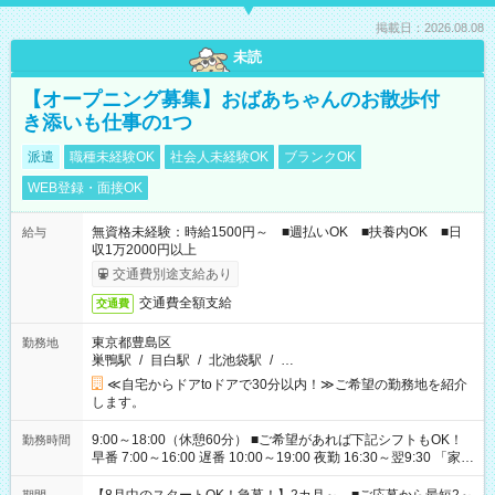
掲載日：2026.08.08
未読
【オープニング募集】おばあちゃんのお散歩付
き添いも仕事の1つ
派遣
職種未経験OK
社会人未経験OK
ブランクOK
WEB登録・面接OK
無資格未経験：時給1500円～ ■週払いOK ■扶養内OK ■日
給与
収1万2000円以上
交通費別途支給あり
交通費全額支給
交通費
東京都豊島区
勤務地
巣鴨駅
/
目白駅
/
北池袋駅
/
…
≪自宅からドアtoドアで30分以内！≫ご希望の勤務地を紹介
します。
9:00～18:00（休憩60分） ■ご希望があれば下記シフトもOK！
勤務時間
早番 7:00～16:00 遅番 10:00～19:00 夜勤 16:30～翌9:30 「家族
と休みを合わせたい」 「余裕を持って夕飯の準備がしたい」
「できれば残業はしたくない」 など、ご希望を教えてください