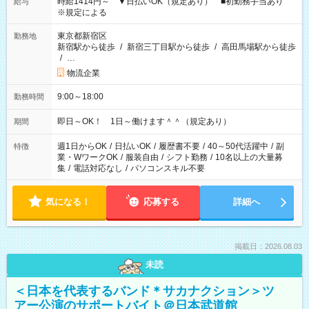
時給1414円～ ▼日払いOK（規定あり） ■初勤務手当あり
給与
※規定による
東京都新宿区
勤務地
新宿駅から徒歩
/
新宿三丁目駅から徒歩
/
高田馬場駅から徒歩
/
…
物流企業
9:00～18:00
勤務時間
即日～OK！ 1日～働けます＾＾（規定あり）
期間
週1日からOK
/
日払いOK
/
履歴書不要
/
40～50代活躍中
/
副
特徴
業・WワークOK
/
服装自由
/
シフト勤務
/
10名以上の大量募
集
/
電話対応なし
/
パソコンスキル不要
気になる！
応募する
詳細へ
掲載日：2026.08.03
未読
＜日本を代表するバンド＊サカナクション＞ツ
アー公演のサポートバイト＠日本武道館