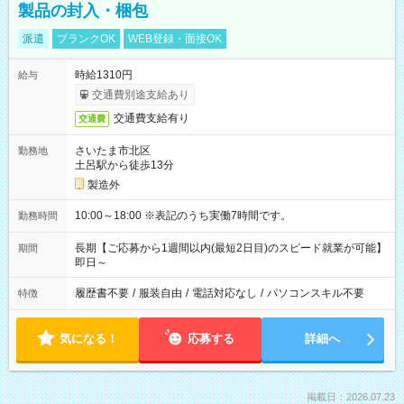
製品の封入・梱包
派遣
ブランクOK
WEB登録・面接OK
時給1310円
給与
交通費別途支給あり
交通費支給有り
交通費
さいたま市北区
勤務地
土呂駅から徒歩13分
製造外
10:00～18:00 ※表記のうち実働7時間です。
勤務時間
長期【ご応募から1週間以内(最短2日目)のスピード就業が可能】
期間
即日～
履歴書不要
/
服装自由
/
電話対応なし
/
パソコンスキル不要
特徴
気になる！
応募する
詳細へ
掲載日：2026.07.23