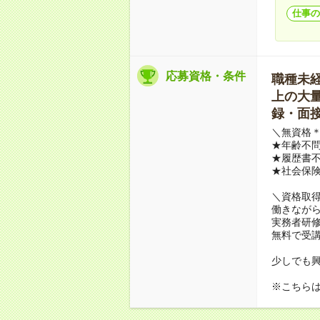
仕事の
応募資格・条件
職種未経験
上の大量募
録・面接
＼無資格＊
★年齢不問
★履歴書不
★社会保
＼資格取
働きながら
実務者研
無料で受
少しでも
※こちら