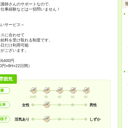
看護師さんのサポートなので、
お仕事経験などは一切問いません！
払いサービス～
ースに合わせて
お給料を受け取れる制度です。
い日だけ利用可能
定がございます。
6400円
0円×8H×22日間）
雰囲気
層
20代
30
40
50
60
比率
女性
男性
様子
活気あり
しずか