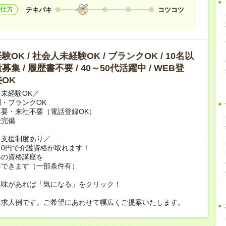
仕方
テキパキ
コツコツ
OK / 社会人未経験OK / ブランクOK / 10名以
集 / 履歴書不要 / 40～50代活躍中 / WEB登
OK
未経験OK／
・ブランクOK
要・来社不要（電話登録OK）
険完備
得支援制度あり／
0円で介護資格が取れます！
修の資格講座を
講できます（一部条件有）
興味があれば「気になる」をクリック！
は求人例です。ご希望にあわせて幅広くご提案いたします。