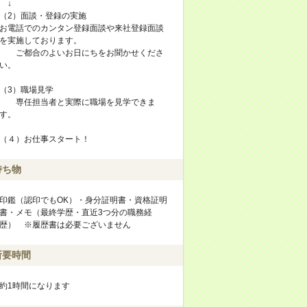
↓
（2）面談・登録の実施
お電話でのカンタン登録面談や来社登録面談
を実施しております。
ご都合のよいお日にちをお聞かせくださ
い。
（3）職場見学
専任担当者と実際に職場を見学できま
す。
（４）お仕事スタート！
持ち物
印鑑（認印でもOK）・身分証明書・資格証明
書・メモ（最終学歴・直近3つ分の職務経
歴） ※履歴書は必要ございません
所要時間
約1時間になります