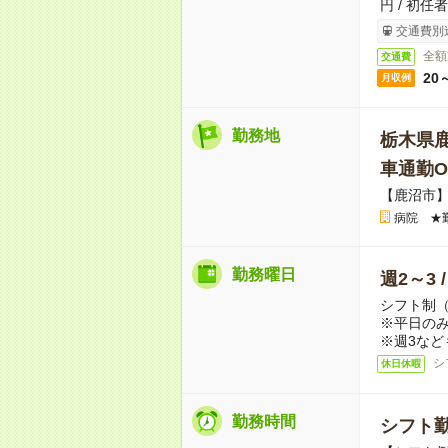
円 / 初任
交通費別
全額
交通費
20
月収例
勤務地
栃木県
車通勤O
【鹿沼市
病院 ★
勤務曜日
週2～3 
シフト制
※平日のみ
※週3など
シ
休日休暇
勤務時間
シフト勤