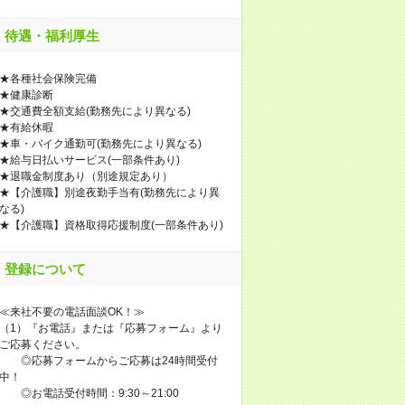
待遇・福利厚生
★各種社会保険完備
★健康診断
★交通費全額支給(勤務先により異なる)
★有給休暇
★車・バイク通勤可(勤務先により異なる)
★給与日払いサービス(一部条件あり)
★退職金制度あり（別途規定あり）
★【介護職】別途夜勤手当有(勤務先により異
なる)
★【介護職】資格取得応援制度(一部条件あり)
登録について
≪来社不要の電話面談OK！≫
（1）『お電話』または『応募フォーム』より
ご応募ください。
◎応募フォームからご応募は24時間受付
中！
◎お電話受付時間：9:30～21:00