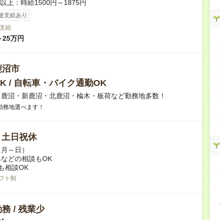
者以上：時給1500円～1875円
途支給あり
支給
～25万円
鹿沼市
K / 自転車・バイク通勤OK
】鹿沼・新鹿沼・北鹿沼・楡木・板荷など勤務地多数！
勤務地選べます！
/ 土日祝休
（月～日）
などの相談もOK
も相談OK
フト制
務 / 残業少