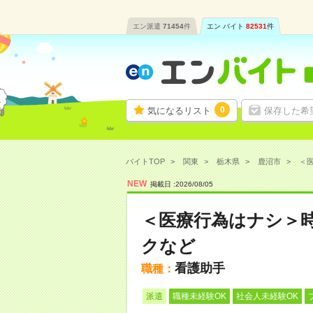
エン派遣
71454
件
エン バイト
82531
件
0
気になるリスト
保存した希
バイトTOP
関東
栃木県
鹿沼市
＜医
NEW
掲載日 :
2026
/
08
/
05
＜医療行為はナシ＞時
クなど
看護助手
職種：
派遣
職種未経験OK
社会人未経験OK