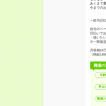
あくまで
今までの
～給与日
自分のペ
日払いで
・使いた
※一部規
月収例24万
（時給140
職場の
年齢
男女
職場の