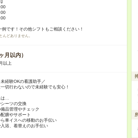
例】
:00
:00
:00
一例です！その他シフトもご相談ください！
とんどありません。
ヶ月以内）
月以上
未経験OKの看護助手／
は一切行わないので未経験でも安心！
には…
やシーツの交換
の備品管理やチェック
の配膳やサポート
から車イスへの移動のお手伝い
や入浴、着替えのお手伝い