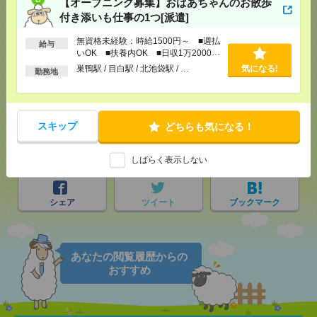
【オープニング募集】おばあちゃんのお散歩
付き添いも仕事の1つ[派遣]
無資格未経験：時給1500円～ ■週払
給与
いOK ■扶養内OK ■日収1万2000円
応募ページへ
以上
巣鴨駅 / 目白駅 / 北池袋駅 / …
気になる!
勤務地
気になる！
スキップ
どちらも気になる！
メール
LINE
で送る
で送る
しばらく表示しない
シェア
ツイート
ブックマーク
あなたの閲覧履歴からの
おすすめ