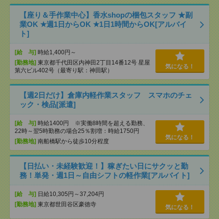
【座り＆手作業中心】香水shopの梱包スタッフ ★副
業OK ★週1日からOK ★1日1時間からOK[アルバイ
ト]
[給 与]
時給1,400円～
[勤務地]
東京都千代田区内神田2丁目14番12号 星屋
気になる！
第六ビル402号（最寄り駅：神田駅）
【週2日だけ】倉庫内軽作業スタッフ スマホのチェ
ック・検品[派遣]
[給 与]
時給1400円 ※実働8時間を超える勤務、
22時～翌5時勤務の場合25％割増：時給1750円
気になる！
[勤務地]
南船橋駅から徒歩10分程度
【日払い・未経験歓迎！】稼ぎたい日にサクッと勤
務！単発・週1日～自由シフトの軽作業[アルバイト]
[給 与]
日給10,305円～37,204円
[勤務地]
東京都世田谷区豪徳寺
気になる！