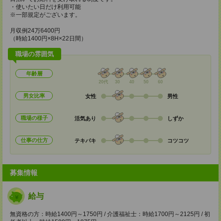
・使いたい日だけ利用可能
※一部規定がございます。
月収例24万6400円
（時給1400円×8H×22日間）
職場の雰囲気
年齢層
20代
30
40
50
60
男女比率
女性
男性
職場の様子
活気あり
しずか
仕事の仕方
テキパキ
コツコツ
募集情報
給与
無資格の方：時給1400円～1750円 / 介護福祉士：時給1700円～2125円 / 初