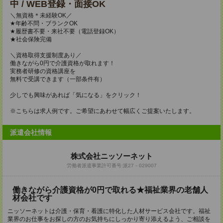
中 / WEB登録・面接OK
＼無資格＊未経験OK／
★年齢不問・ブランクOK
★履歴書不要・来社不要（電話登録OK）
★社会保険完備
＼資格取得支援制度あり／
働きながら0円で介護資格が取れます！
実務者研修の資格講座を
無料で受講できます（一部条件有）
少しでも興味があれば「気になる」をクリック！
※こちらは求人例です。ご希望にあわせて幅広くご提案いたします。
派遣会社情報
株式会社ニッソーネット
労働者派遣事業許可番号:派27－029007
働きながら介護資格が0円で取れる★福祉業界の老舗人
材会社です
ニッソーネットは介護・保育・看護に特化した人材サービス会社です。福祉
業界のお仕事をお探しの方のお気持ちにしっかり寄り添えるよう、ご相談を