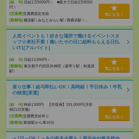
[給 与]
日給1万5000円～ ■最大で日給2万8500
円！
[交通費]
交通費規定支給
気になる！
[勤務地]
横浜駅
/
みなとみらい駅
/
西横浜駅
/
…
人気イベントも！好きな場所で働けるイベントスタ
ッフ☆来社不要！働いたその日に給料もらえる日払
い/T1[アルバイト]
[給 与]
日給13,000円～
[勤務地]
東京都千代田区外神田（最寄り駅：秋葉原
気になる！
駅）
座り仕事！給与即払いOK！高時給！平日休み！牛乳
の検査[派遣]
[給 与]
時給1300円 【月収例】191,000円(月収
例21日実働)
[交通費]
交通費支給有り
気になる！
[勤務地]
駒形駅から車10分
＜1日～OK！＞あの有名企業も！展示会や株主総会