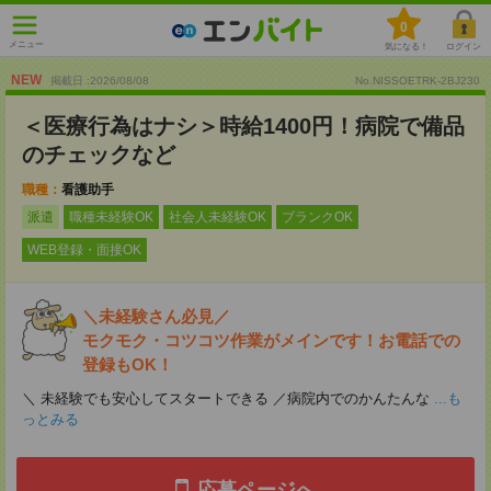
0
メニュー
気になる！
ログイン
NEW
掲載日 :2026
/
08
/
08
No.NISSOETRK-2BJ230
＜医療行為はナシ＞時給1400円！病院で備品
のチェックなど
職種：
看護助手
派遣
職種未経験OK
社会人未経験OK
ブランクOK
WEB登録・面接OK
＼未経験さん必見／
モクモク・コツコツ作業がメインです！お電話での
登録もOK！
＼ 未経験でも安心してスタートできる ／病院内でのかんたんな
...も
っとみる
応募ページへ