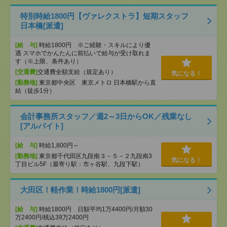
特別時給1800円【ヴァレクストラ】短期スタッフ
日本橋[派遣]
[給 与]
時給1800円 ※ご経験・スキルにより優
遇 スマホでかんたんに前払いで給与が受け取れま
す（※上限、条件あり）
[交通費]
交通費全額支給（規定あり）
気になる！
[勤務地]
東京都中央区 東京メトロ 日本橋駅から直
結（徒歩1分）
会計事務所スタッフ／週2～3日からOK／残業なし
[アルバイト]
[給 与]
時給1,800円～
[勤務地]
東京都千代田区九段南３－５－２九段南3
気になる！
丁目ビル5F（最寄り駅：市ヶ谷駅、九段下駅）
大田区！軽作業！時給1800円[派遣]
[給 与]
時給1800円 日額平均1万4400円/月額30
万2400円/残込39万2400円