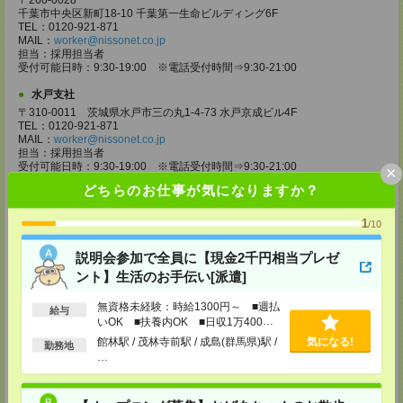
〒260-0028
千葉市中央区新町18-10 千葉第一生命ビルディング6F
TEL：0120-921-871
MAIL：
worker@nissonet.co.jp
担当：採用担当者
受付可能日時：9:30-19:00 ※電話受付時間⇒9:30-21:00
水戸支社
〒310-0011 茨城県水戸市三の丸1-4-73 水戸京成ビル4F
TEL：0120-921-871
MAIL：
worker@nissonet.co.jp
担当：採用担当者
受付可能日時：9:30-19:00 ※電話受付時間⇒9:30-21:00
×
どちらのお仕事が気になりますか？
宇都宮支社
〒320-0811 栃木県宇都宮市大通り1-2-11 フコク生命ビル4F
1
/10
TEL：0120-921-871
MAIL：
worker@nissonet.co.jp
担当：採用担当者
説明会参加で全員に【現金2千円相当プレゼ
受付可能日時：9:30-19:00 ※電話受付時間⇒9:30-21:00
ント】生活のお手伝い[派遣]
高崎支社
無資格未経験：時給1300円～ ■週払
埼玉県さいたま市大宮区仲町2-23-2 大宮仲町センタービル3F（さいたま
給与
いOK ■扶養内OK ■日収1万400円
支社内）
以上
TEL：0120-921-871
館林駅 / 茂林寺前駅 / 成島(群馬県)駅 /
気になる!
勤務地
MAIL：
worker@nissonet.co.jp
…
担当：採用担当者
受付可能日時：9:30-19:00 ※電話受付時間⇒9:30-21:00