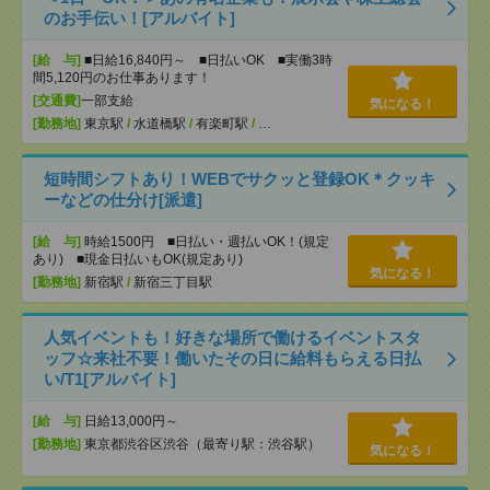
のお手伝い！[アルバイト]
[給 与]
■日給16,840円～ ■日払いOK ■実働3時
間5,120円のお仕事あります！
[交通費]
一部支給
気になる！
[勤務地]
東京駅
/
水道橋駅
/
有楽町駅
/
…
短時間シフトあり！WEBでサクッと登録OK＊クッキ
ーなどの仕分け[派遣]
[給 与]
時給1500円 ■日払い・週払いOK！(規定
あり) ■現金日払いもOK(規定あり)
気になる！
[勤務地]
新宿駅
/
新宿三丁目駅
人気イベントも！好きな場所で働けるイベントスタ
ッフ☆来社不要！働いたその日に給料もらえる日払
い/T1[アルバイト]
[給 与]
日給13,000円～
[勤務地]
東京都渋谷区渋谷（最寄り駅：渋谷駅）
気になる！