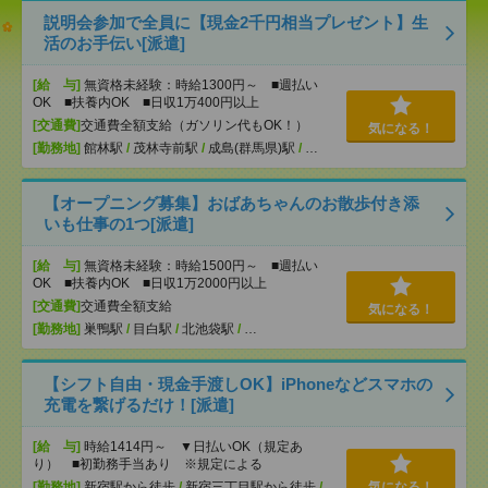
説明会参加で全員に【現金2千円相当プレゼント】生
活のお手伝い[派遣]
[給 与]
無資格未経験：時給1300円～ ■週払い
OK ■扶養内OK ■日収1万400円以上
[交通費]
交通費全額支給（ガソリン代もOK！）
気になる！
[勤務地]
館林駅
/
茂林寺前駅
/
成島(群馬県)駅
/
…
【オープニング募集】おばあちゃんのお散歩付き添
いも仕事の1つ[派遣]
[給 与]
無資格未経験：時給1500円～ ■週払い
OK ■扶養内OK ■日収1万2000円以上
[交通費]
交通費全額支給
気になる！
[勤務地]
巣鴨駅
/
目白駅
/
北池袋駅
/
…
【シフト自由・現金手渡しOK】iPhoneなどスマホの
充電を繋げるだけ！[派遣]
[給 与]
時給1414円～ ▼日払いOK（規定あ
り） ■初勤務手当あり ※規定による
[勤務地]
新宿駅から徒歩
/
新宿三丁目駅から徒歩
/
気になる！