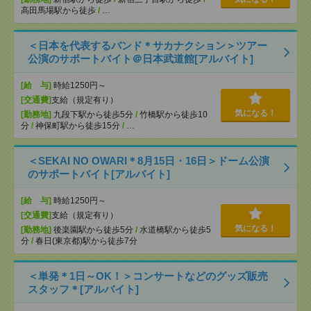
高田馬場駅から徒歩
/
…
＜日本を代表するバンド＊サカナクション＞ツアー
公演のサポートバイト＠日本武道館[アルバイト]
[給 与]
時給1250円～
[交通費]
支給（規定有り）
気になる！
[勤務地]
九段下駅から徒歩5分
/
竹橋駅から徒歩10
分
/
神保町駅から徒歩15分
/
…
＜SEKAI NO OWARI＊8月15日・16日＞ドーム公演
のサポートバイト[アルバイト]
[給 与]
時給1250円～
[交通費]
支給（規定有り）
気になる！
[勤務地]
後楽園駅から徒歩5分
/
水道橋駅から徒歩5
分
/
春日(東京都)駅から徒歩7分
＜単発＊1日～OK！＞コンサートなどのグッズ販売
スタッフ＊[アルバイト]