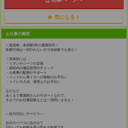
気になる！
お仕事の概要
＼無資格・未経験OKの看護助手／
医療行為は一切行わないので未経験でも安心！
▽具体的には…
・リネンやシーツの交換
・病院内の備品管理やチェック
・お食事の配膳やサポート
・ベッドから車イスへの移動のお手伝い
・トイレや入浴、着替えのお手伝い
などなど
あくまで看護師さんのサポートなので、
今までのお仕事経験などは一切問いません！
～給与日払いサービス～
自分のペースに合わせて
日払いでお給料を受け取れる制度です。