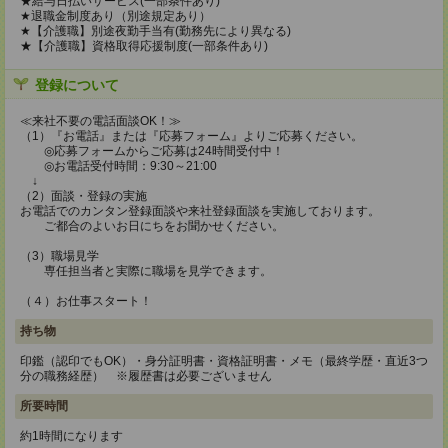
★給与日払いサービス(一部条件あり)
★退職金制度あり（別途規定あり）
★【介護職】別途夜勤手当有(勤務先により異なる)
★【介護職】資格取得応援制度(一部条件あり)
登録について
≪来社不要の電話面談OK！≫
（1）『お電話』または『応募フォーム』よりご応募ください。
◎応募フォームからご応募は24時間受付中！
◎お電話受付時間：9:30～21:00
↓
（2）面談・登録の実施
お電話でのカンタン登録面談や来社登録面談を実施しております。
ご都合のよいお日にちをお聞かせください。
（3）職場見学
専任担当者と実際に職場を見学できます。
（４）お仕事スタート！
持ち物
印鑑（認印でもOK）・身分証明書・資格証明書・メモ（最終学歴・直近3つ
分の職務経歴） ※履歴書は必要ございません
所要時間
約1時間になります