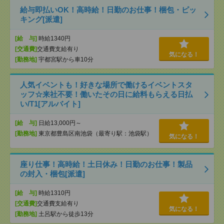
給与即払いOK！高時給！日勤のお仕事！梱包・ピッ
キング[派遣]
[給 与]
時給1340円
[交通費]
交通費支給有り
気になる！
[勤務地]
宇都宮駅から車10分
人気イベントも！好きな場所で働けるイベントスタ
ッフ☆来社不要！働いたその日に給料もらえる日払
い/T1[アルバイト]
[給 与]
日給13,000円～
[勤務地]
東京都豊島区南池袋（最寄り駅：池袋駅）
気になる！
座り仕事！高時給！土日休み！日勤のお仕事！製品
の封入・梱包[派遣]
[給 与]
時給1310円
[交通費]
交通費支給有り
気になる！
[勤務地]
土呂駅から徒歩13分