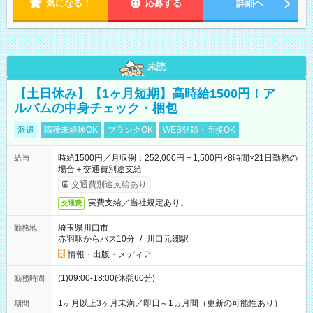
気になる！
応募する
詳細へ
未読
【土日休み】【1ヶ月短期】高時給1500円！ア
ルバムの中身チェック・梱包
派遣
職種未経験OK
ブランクOK
WEB登録・面接OK
時給1500円／月収例：252,000円＝1,500円×8時間×21日勤務の
給与
場合＋交通費別途支給
交通費別途支給あり
実費支給／当社規定あり。
交通費
埼玉県川口市
勤務地
赤羽駅からバス10分
/
川口元郷駅
情報・出版・メディア
(1)09:00-18:00(休憩60分)
勤務時間
1ヶ月以上3ヶ月未満／即日～1ヵ月間（更新の可能性あり）
期間