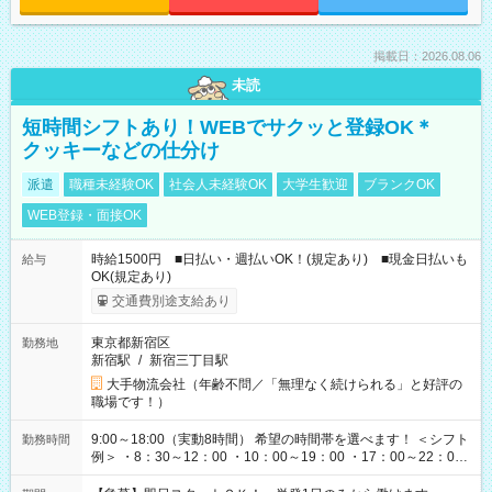
掲載日：2026.08.06
未読
短時間シフトあり！WEBでサクッと登録OK＊
クッキーなどの仕分け
派遣
職種未経験OK
社会人未経験OK
大学生歓迎
ブランクOK
WEB登録・面接OK
時給1500円 ■日払い・週払いOK！(規定あり) ■現金日払いも
給与
OK(規定あり)
交通費別途支給あり
東京都新宿区
勤務地
新宿駅
/
新宿三丁目駅
大手物流会社（年齢不問／「無理なく続けられる」と好評の
職場です！）
9:00～18:00（実動8時間） 希望の時間帯を選べます！ ＜シフト
勤務時間
例＞ ・8：30～12：00 ・10：00～19：00 ・17：00～22：00
・13：00～22：00 ・22：00～翌6：00 など