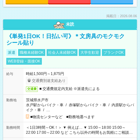
掲載日：2026.08.06
未読
《単発1日OK！日払い可》＊文房具のモクモク
シール貼り
派遣
職種未経験OK
社会人未経験OK
大学生歓迎
ブランクOK
WEB登録・面接OK
時給1,500円～1,875円
給与
交通費別途支給あり
■ 交通費規定内支給 ※派遣先による
交通費
茨城県水戸市
勤務地
水戸駅からバイク・車
/
赤塚駅からバイク・車
/
内原駅からバ
イク・車
/
…
■物流センターなど ■勤務地選べます
＜1日3時間～OK！＞ ▼ 例えば… ▼ 15:00～18:00 15:00～
勤務時間
22:00 17:00～22:00 など こちら以外の時間もお気軽にご相談く
ださい！