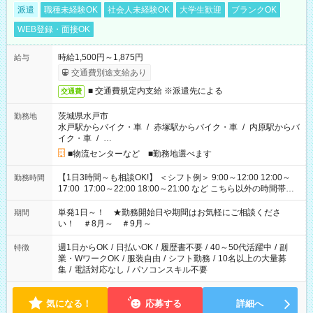
派遣
職種未経験OK
社会人未経験OK
大学生歓迎
ブランクOK
WEB登録・面接OK
時給1,500円～1,875円
給与
交通費別途支給あり
■ 交通費規定内支給 ※派遣先による
交通費
茨城県水戸市
勤務地
水戸駅からバイク・車
/
赤塚駅からバイク・車
/
内原駅からバ
イク・車
/
…
■物流センターなど ■勤務地選べます
【1日3時間～も相談OK!】 ＜シフト例＞ 9:00～12:00 12:00～
勤務時間
17:00 17:00～22:00 18:00～21:00 など こちら以外の時間帯も
お気軽にご相談ください！
単発1日～！ ★勤務開始日や期間はお気軽にご相談くださ
期間
い！ ＃8月～ ＃9月～
週1日からOK
/
日払いOK
/
履歴書不要
/
40～50代活躍中
/
副
特徴
業・WワークOK
/
服装自由
/
シフト勤務
/
10名以上の大量募
集
/
電話対応なし
/
パソコンスキル不要
気になる！
応募する
詳細へ