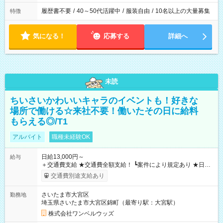
履歴書不要
/
40～50代活躍中
/
服装自由
/
10名以上の大量募集
特徴
気になる！
応募する
詳細へ
未読
ちいさいかわいいキャラのイベントも！好きな
場所で働ける☆来社不要！働いたその日に給料
もらえる◎/T1
アルバイト
職種未経験OK
日給13,000円～
給与
＋交通費支給 ★交通費全額支給！ ┗案件により規定あり ★日払
いOK！（規定あり） ┗働いたその日に現金GET♪ お仕事後はコ
交通費別途支給あり
ンビニATMから 日払い分を引き落とせます！ 【試用期間】試
用期間なし
さいたま市大宮区
勤務地
埼玉県さいたま市大宮区錦町（最寄り駅：大宮駅）
株式会社ワンベルウッズ