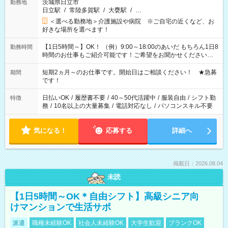
茨城県日立市
勤務地
日立駅
/
常陸多賀駅
/
大甕駅
/
…
＜選べる勤務地＞介護施設や病院 ※ご自宅の近くなど、お
好きな場所を選べます！
【1日5時間～】OK！ （例）9:00～18:00のあいだ もちろん1日8
勤務時間
時間のお仕事もご紹介可能です！ご希望をお聞かせください！
その他の時間帯もあなたのライフスタイルに合わせて お選びい
ただけます！ 【シフト固定もOK】★家庭の都合でお休みが必要
短期2ヵ月～のお仕事です。開始日はご相談ください！ ★急募
期間
な場合も遠慮なくご相談ください。 ※週最低15時間以上の勤務
です！
が必要です
日払いOK
/
履歴書不要
/
40～50代活躍中
/
服装自由
/
シフト勤
特徴
務
/
10名以上の大量募集
/
電話対応なし
/
パソコンスキル不要
気になる！
応募する
詳細へ
掲載日：2026.08.04
未読
【1日5時間～OK＊自由シフト】高級シニア向
けマンションで生活サポ
派遣
職種未経験OK
社会人未経験OK
大学生歓迎
ブランクOK