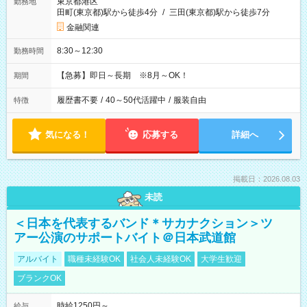
東京都港区
勤務地
田町(東京都)駅から徒歩4分
/
三田(東京都)駅から徒歩7分
金融関連
8:30～12:30
勤務時間
【急募】即日～長期 ※8月～OK！
期間
履歴書不要
/
40～50代活躍中
/
服装自由
特徴
気になる！
応募する
詳細へ
掲載日：2026.08.03
未読
＜日本を代表するバンド＊サカナクション＞ツ
アー公演のサポートバイト＠日本武道館
アルバイト
職種未経験OK
社会人未経験OK
大学生歓迎
ブランクOK
時給1250円～
給与