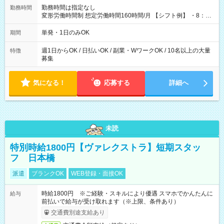
勤務時間は指定なし
勤務時間
変形労働時間制 想定労働時間160時間/月 【シフト例】 ・8：00
～21：00
単発・1日のみOK
期間
週1日からOK / 日払いOK / 副業・WワークOK / 10名以上の大量
特徴
募集
気になる！
応募する
詳細へ
未読
特別時給1800円【ヴァレクストラ】短期スタッ
フ 日本橋
派遣
ブランクOK
WEB登録・面接OK
時給1800円 ※ご経験・スキルにより優遇 スマホでかんたんに
給与
前払いで給与が受け取れます（※上限、条件あり）
交通費別途支給あり