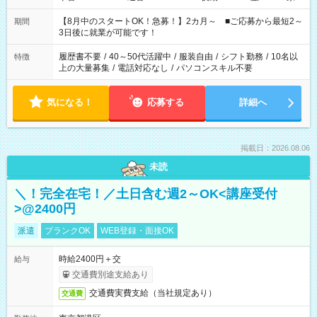
と休みを合わせたい」 「余裕を持って夕飯の準備がしたい」
「できれば残業はしたくない」 など、ご希望を教えてください
【8月中のスタートOK！急募！】2カ月～ ■ご応募から最短2～
期間
ね。 ※Wワーク希望の方へ 今ご覧のお仕事で希望する勤務時間
3日後に就業が可能です！
と、もう1つのお仕事の勤務時間。 合計で週40時間を超える場
合は応募できません。
履歴書不要
/
40～50代活躍中
/
服装自由
/
シフト勤務
/
10名以
特徴
上の大量募集
/
電話対応なし
/
パソコンスキル不要
気になる！
応募する
詳細へ
掲載日：2026.08.06
未読
＼！完全在宅！／土日含む週2～OK<講座受付
>@2400円
派遣
ブランクOK
WEB登録・面接OK
時給2400円＋交
給与
交通費別途支給あり
交通費実費支給（当社規定あり）
交通費