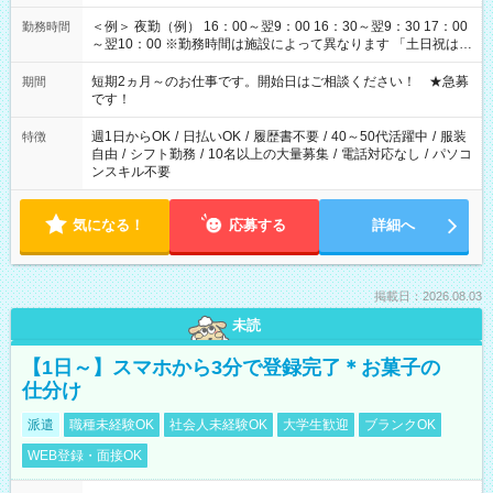
＜例＞ 夜勤（例） 16：00～翌9：00 16：30～翌9：30 17：00
勤務時間
～翌10：00 ※勤務時間は施設によって異なります 「土日祝は休
みたい」 「しっかり稼ぎたい」 「もう少し遅い時間から始めた
い」など ご希望にあったお仕事をご案内いたします。 ※未経験
短期2ヵ月～のお仕事です。開始日はご相談ください！ ★急募
期間
の方の場合は1～2ヶ月間は日中での仕事を経験いただき、 お
です！
仕事に慣れてからの夜勤になります。 ★家庭の都合でお休みが
必要な場合も遠慮なくご相談ください。
週1日からOK
/
日払いOK
/
履歴書不要
/
40～50代活躍中
/
服装
特徴
自由
/
シフト勤務
/
10名以上の大量募集
/
電話対応なし
/
パソコ
ンスキル不要
気になる！
応募する
詳細へ
掲載日：2026.08.03
未読
【1日～】スマホから3分で登録完了＊お菓子の
仕分け
派遣
職種未経験OK
社会人未経験OK
大学生歓迎
ブランクOK
WEB登録・面接OK