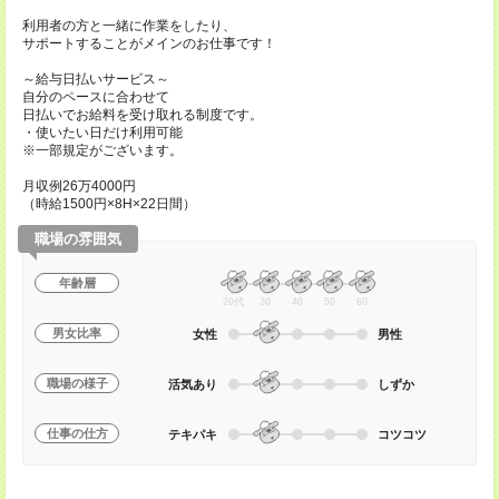
利用者の方と一緒に作業をしたり、
サポートすることがメインのお仕事です！
～給与日払いサービス～
自分のペースに合わせて
日払いでお給料を受け取れる制度です。
・使いたい日だけ利用可能
※一部規定がございます。
月収例26万4000円
（時給1500円×8H×22日間）
職場の雰囲気
年齢層
20代
30
40
50
60
男女比率
女性
男性
職場の様子
活気あり
しずか
仕事の仕方
テキパキ
コツコツ