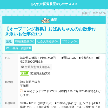
あなたの閲覧履歴からのオススメ
掲載日：2026.08.06
未読
【オープニング募集】おばあちゃんのお散歩付
き添いも仕事の1つ
派遣
職種未経験OK
社会人未経験OK
ブランクOK
WEB登録・面接OK
無資格未経験：時給1500円～ ■週払いOK ■扶養内OK ■日
給与
収1万2000円以上
交通費別途支給あり
交通費全額支給
交通費
神奈川県平塚市
勤務地
平塚駅
≪自宅からドアtoドアで30分以内！≫ご希望の勤務地を紹介
します。
9:00～18:00（休憩60分） ■ご希望があれば下記シフトもOK！
勤務時間
早番 7:00～16:00 遅番 10:00～19:00 夜勤 16:30～翌9:30 「家族