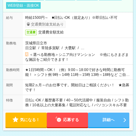
WEB登録・面接OK
時給1500円～ ■日払いOK（規定あり）※即日払い不可
給与
交通費別途支給あり
交通費全額支給
交通費
茨城県日立市
勤務地
日立駅
/
常陸多賀駅
/
大甕駅
/
…
＜選べる勤務地＞シニア向けマンション ※他にもさまざま
な施設をご紹介できます！
★1日5時間～OK！ （例）9:00～18:00で好きな時間に勤務可
勤務時間
能！ ＞シフト例 9時～14時 11時～15時 13時～18時など ご自身
のご都合に合わせて勤務時間をご相談ください！ ★家庭の都合
でお休みや時間の調整が必要な場合も遠慮なくご相談くださ
短期2ヵ月～のお仕事です。開始日はご相談ください！ ★急募
期間
い。
です！
日払いOK
/
履歴書不要
/
40～50代活躍中
/
服装自由
/
シフト勤
特徴
務
/
10名以上の大量募集
/
電話対応なし
/
パソコンスキル不要
気になる！
応募する
詳細へ