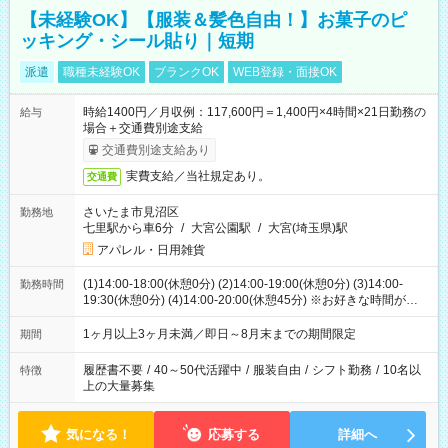
【未経験OK】【服装＆髪色自由！】お菓子のピ
ッキング・シール貼り｜短期
派遣
職種未経験OK
ブランクOK
WEB登録・面接OK
時給1400円／月収例：117,600円＝1,400円×4時間×21日勤務の
給与
場合＋交通費別途支給
交通費別途支給あり
実費支給／当社規定あり。
交通費
さいたま市見沼区
勤務地
七里駅から車6分
/
大宮公園駅
/
大宮(埼玉県)駅
アパレル・日用雑貨
(1)14:00-18:00(休憩0分) (2)14:00-19:00(休憩0分) (3)14:00-
勤務時間
19:30(休憩0分) (4)14:00-20:00(休憩45分) ※お好きな時間が選べ
ます
1ヶ月以上3ヶ月未満／即日～8月末までの期間限定
期間
履歴書不要
/
40～50代活躍中
/
服装自由
/
シフト勤務
/
10名以
特徴
上の大量募集
気になる！
応募する
詳細へ