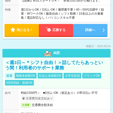
【急募】即日スタートＯＫ！ 単発1日のみから働けます。
期間
週1日からOK
/
日払いOK
/
履歴書不要
/
40～50代活躍中
/
副
特徴
業・WワークOK
/
服装自由
/
シフト勤務
/
10名以上の大量募
集
/
電話対応なし
/
パソコンスキル不要
気になる！
応募する
詳細へ
掲載日：2026.08.04
未読
＜週3日～＊シフト自由！＞話してたらあっとい
う間！利用者のサポート業務
派遣
職種未経験OK
社会人未経験OK
大学生歓迎
ブランクOK
WEB登録・面接OK
時給1500円～ ■日払いOK（規定あり）※即日払い不可
給与
交通費別途支給あり
交通費全額支給
交通費