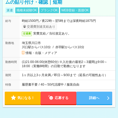
ムの貼り付け・確認｜短期
派遣
職種未経験OK
ブランクOK
WEB登録・面接OK
時給1500円／夜22時～翌5時までは深夜時給1875円
給与
交通費別途支給あり
実費支給／当社規定あり。
交通費
埼玉県川口市
勤務地
川口駅からバス10分
/
赤羽駅からバス10分
情報・出版・メディア
(1)21:00-06:00(休憩60分) ※入社後の最初2～3週間は9:00～
勤務時間
18:00（実働8時間）の日勤で勤務になります
1ヶ月以上3ヶ月未満／即日～9/30まで（延長の可能性あり）
期間
履歴書不要
/
40～50代活躍中
/
服装自由
特徴
気になる！
応募する
詳細へ