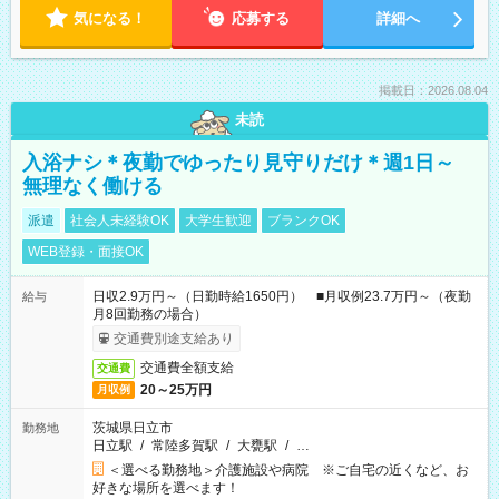
気になる！
応募する
詳細へ
掲載日：2026.08.04
未読
入浴ナシ＊夜勤でゆったり見守りだけ＊週1日～
無理なく働ける
派遣
社会人未経験OK
大学生歓迎
ブランクOK
WEB登録・面接OK
日収2.9万円～（日勤時給1650円） ■月収例23.7万円～（夜勤
給与
月8回勤務の場合）
交通費別途支給あり
交通費全額支給
交通費
20～25万円
月収例
茨城県日立市
勤務地
日立駅
/
常陸多賀駅
/
大甕駅
/
…
＜選べる勤務地＞介護施設や病院 ※ご自宅の近くなど、お
好きな場所を選べます！