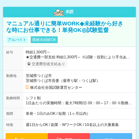
未読
マニュアル通りに簡単WORK◆未経験から好き
な時にお仕事できる！単発OK◎試験監督
アルバイト
職種未経験OK
時給1,300円～
給与
★交通費一部支給 時給1,300円～ ※試験・役割により手当あり
※勤務回数により昇給あり 【即給（前払い）オプションあ
交通費別途支給あり
り！】 希望される場合、勤務から1週間ほどで給与の一部を受け
取れます。 ※手数料418円がかかります。 【過去試験日の収入
茨城県つくば市
勤務地
例】 ・河合塾模擬試験 8:30～17:30（休憩1時間） 時給1,300円
茨城県つくば市吾妻（最寄り駅：つくば駅）
×8時間＝日収10,400円＋交通費 ※当日の役割により時給＋100
円の場合あり ・国家試験 7:00～13:30（休憩なし） 時給1,300
株式会社全国試験運営センター
円（役割手当＋100円）×6時間＝日収8,400円＋交通費 【試用期
間】試用期間なし
シフト制
勤務時間
1日あたりの実働時間：最大7時間/日 09：00～17：00 ※勤務時
間は 試験により異なります。
単発・1日のみOK / 短期（1ヶ月以内）
期間
週1日からOK / 副業・WワークOK / 10名以上の大量募集
特徴