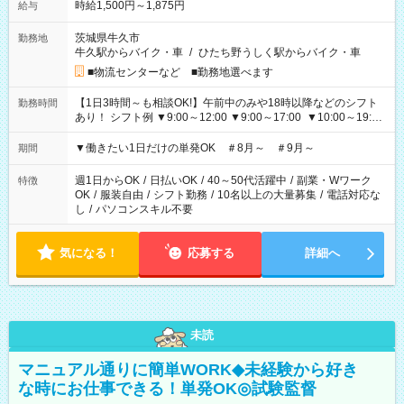
時給1,500円～1,875円
給与
茨城県牛久市
勤務地
牛久駅からバイク・車
/
ひたち野うしく駅からバイク・車
■物流センターなど ■勤務地選べます
【1日3時間～も相談OK!】午前中のみや18時以降などのシフト
勤務時間
あり！ シフト例 ▼9:00～12:00 ▼9:00～17:00 ▼10:00～19:00
▼18:00～21:00
▼働きたい1日だけの単発OK ＃8月～ ＃9月～
期間
週1日からOK
/
日払いOK
/
40～50代活躍中
/
副業・Wワーク
特徴
OK
/
服装自由
/
シフト勤務
/
10名以上の大量募集
/
電話対応な
し
/
パソコンスキル不要
気になる！
応募する
詳細へ
未読
マニュアル通りに簡単WORK◆未経験から好き
な時にお仕事できる！単発OK◎試験監督