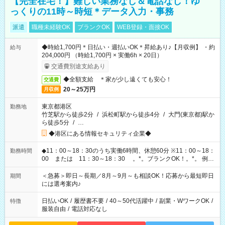
【完全在宅！】難しい業務なし＆電話なし！ゆ
っくりの11時～時短＊データ入力・事務
派遣
職種未経験OK
ブランクOK
WEB登録・面接OK
◆時給1,700円＊日払い・週払いOK＊昇給あり♪【月収例】 ・約
給与
204,000円 （時給1,700円 × 実働6h × 20日）
交通費別途支給あり
◆全額支給 ＊家が少し遠くても安心！
交通費
20～25万円
月収例
東京都港区
勤務地
竹芝駅から徒歩2分
/
浜松町駅から徒歩4分
/
大門(東京都)駅か
ら徒歩5分
/
…
◆港区にある情報セキュリティ企業◆
◆11：00～18：30のうち実働6時間、休憩60分 ※11：00～18：
勤務時間
00 または 11：30～18：30 。*。ブランクOK！。*。 例え
ば前職が、 在宅/財団法人/事務/コールセンター/受付/販売/カフェ
スタッフ スイーツ販売/ホテルフロント/化粧品販売/など 様々な
＜急募＞即日～長期／8月～9月～も相談OK！応募から最短即日
期間
業界から入社して活躍されています♪
には選考案内♪
日払いOK
/
履歴書不要
/
40～50代活躍中
/
副業・WワークOK
/
特徴
服装自由
/
電話対応なし