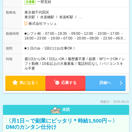
一部支給
交通費
東京都千代田区
勤務地
東京駅
/
水道橋駅
/
有楽町駅
/
…
株式会社マッシュ
■シフト例 ・07:00～19:30 ・09:00～12:00 ・10:00～17:00 ・
勤務時間
18:00～23:00 ・19:00～07:00 ・20:00～09:00 ・22:00～06:00
etc ★最短で3時間で5,120円のお仕事から 15時間で2万円近く稼
げるお仕事も！ ご希望のお時間に合わせてご紹介！ ※シフトは
■１日のみ・1回だけお仕事OK！
期間
現場によって異なります。 ※勿論、休憩時間はあるのでご安心
ください！
週1日からOK
/
日払いOK
/
履歴書不要
/
副業・WワークOK
/
シ
特徴
フト勤務
/
10名以上の大量募集
/
電話対応なし
/
パソコンスキ
ル不要
気になる！
応募する
詳細へ
掲載日：2026.08.01
未読
〈月1日～で副業にピッタリ＊時給1,500円～〉
DMのカンタン仕分け