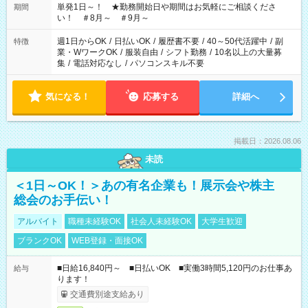
単発1日～！ ★勤務開始日や期間はお気軽にご相談くださ
期間
い！ ＃8月～ ＃9月～
週1日からOK
/
日払いOK
/
履歴書不要
/
40～50代活躍中
/
副
特徴
業・WワークOK
/
服装自由
/
シフト勤務
/
10名以上の大量募
集
/
電話対応なし
/
パソコンスキル不要
気になる！
応募する
詳細へ
掲載日：2026.08.06
未読
＜1日～OK！＞あの有名企業も！展示会や株主
総会のお手伝い！
アルバイト
職種未経験OK
社会人未経験OK
大学生歓迎
ブランクOK
WEB登録・面接OK
■日給16,840円～ ■日払いOK ■実働3時間5,120円のお仕事あ
給与
ります！
交通費別途支給あり