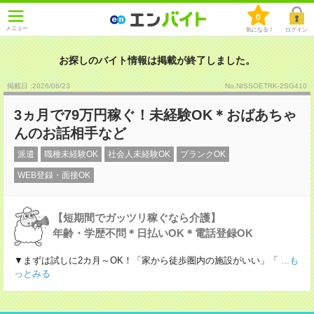
0
メニュー
気になる！
ログイン
お探しのバイト情報は掲載が終了しました。
掲載日 :2026
/
06
/
23
No.NISSOETRK-2SG410
3ヵ月で79万円稼ぐ！未経験OK＊おばあちゃ
んのお話相手など
派遣
職種未経験OK
社会人未経験OK
ブランクOK
WEB登録・面接OK
【短期間でガッツリ稼ぐなら介護】
年齢・学歴不問＊日払いOK＊電話登録OK
▼まずは試しに2カ月～OK！「家から徒歩圏内の施設がいい」「
...も
っとみる