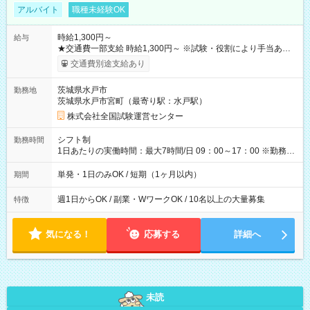
アルバイト
職種未経験OK
時給1,300円～
給与
★交通費一部支給 時給1,300円～ ※試験・役割により手当あり
※勤務回数により昇給あり 【即給（前払い）オプションあ
交通費別途支給あり
り！】 希望される場合、勤務から1週間ほどで給与の一部を受け
取れます。 ※手数料418円がかかります。 【過去試験日の収入
茨城県水戸市
勤務地
例】 ・河合塾模擬試験 8:30～17:30（休憩1時間） 時給1,300円
茨城県水戸市宮町（最寄り駅：水戸駅）
×8時間＝日収10,400円＋交通費 ※当日の役割により時給＋100
円の場合あり ・国家試験 7:00～13:30（休憩なし） 時給1,300
株式会社全国試験運営センター
円（役割手当＋100円）×6時間＝日収8,400円＋交通費 【試用期
間】試用期間なし
シフト制
勤務時間
1日あたりの実働時間：最大7時間/日 09：00～17：00 ※勤務時
間は 試験により異なります。
単発・1日のみOK / 短期（1ヶ月以内）
期間
週1日からOK / 副業・WワークOK / 10名以上の大量募集
特徴
気になる！
応募する
詳細へ
未読