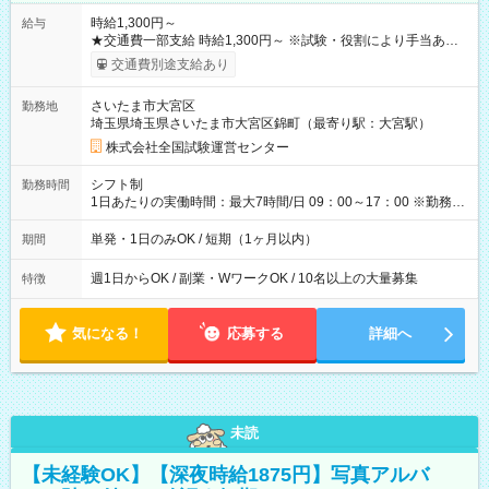
時給1,300円～
給与
★交通費一部支給 時給1,300円～ ※試験・役割により手当あり
※勤務回数により昇給あり 【即給（前払い）オプションあ
交通費別途支給あり
り！】 希望される場合、勤務から1週間ほどで給与の一部を受け
取れます。 ※手数料418円がかかります。 【過去試験日の収入
さいたま市大宮区
勤務地
例】 ・河合塾模擬試験 8:30～17:30（休憩1時間） 時給1,300円
埼玉県埼玉県さいたま市大宮区錦町（最寄り駅：大宮駅）
×8時間＝日収10,400円＋交通費 ※当日の役割により時給＋100
円の場合あり ・国家試験 7:00～13:30（休憩なし） 時給1,300
株式会社全国試験運営センター
円（役割手当＋100円）×6時間＝日収8,400円＋交通費 【試用期
間】試用期間なし
シフト制
勤務時間
1日あたりの実働時間：最大7時間/日 09：00～17：00 ※勤務時
間は 試験により異なります。
単発・1日のみOK / 短期（1ヶ月以内）
期間
週1日からOK / 副業・WワークOK / 10名以上の大量募集
特徴
気になる！
応募する
詳細へ
未読
【未経験OK】【深夜時給1875円】写真アルバ