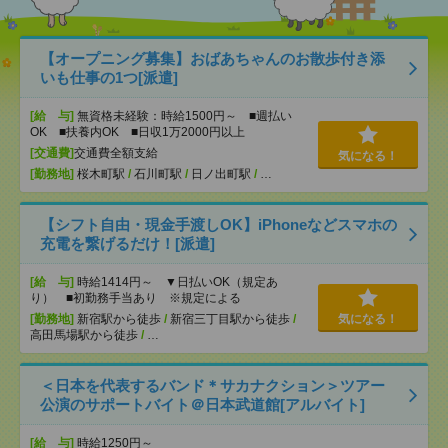
【オープニング募集】おばあちゃんのお散歩付き添
いも仕事の1つ[派遣]
[給 与]
無資格未経験：時給1500円～ ■週払い
OK ■扶養内OK ■日収1万2000円以上
[交通費]
交通費全額支給
気になる！
[勤務地]
桜木町駅
/
石川町駅
/
日ノ出町駅
/
…
【シフト自由・現金手渡しOK】iPhoneなどスマホの
充電を繋げるだけ！[派遣]
[給 与]
時給1414円～ ▼日払いOK（規定あ
り） ■初勤務手当あり ※規定による
[勤務地]
新宿駅から徒歩
/
新宿三丁目駅から徒歩
/
気になる！
高田馬場駅から徒歩
/
…
＜日本を代表するバンド＊サカナクション＞ツアー
公演のサポートバイト＠日本武道館[アルバイト]
[給 与]
時給1250円～