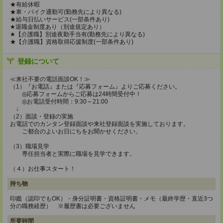
★有給休暇
★車・バイク通勤可(勤務先により異なる)
★給与日払いサービス(一部条件あり)
★退職金制度あり（別途規定あり）
★【介護職】別途夜勤手当有(勤務先により異なる)
★【介護職】資格取得応援制度(一部条件あり)
登録について
≪来社不要の電話面談OK！≫
（1）『お電話』または『応募フォーム』よりご応募ください。
◎応募フォームからご応募は24時間受付中！
◎お電話受付時間：9:30～21:00
↓
（2）面談・登録の実施
お電話でのカンタン登録面談や来社登録面談を実施しております。
ご都合のよいお日にちをお聞かせください。
（3）職場見学
専任担当者と実際に職場を見学できます。
（４）お仕事スタート！
持ち物
印鑑（認印でもOK）・身分証明書・資格証明書・メモ（最終学歴・直近3つ
分の職務経歴） ※履歴書は必要ございません
所要時間