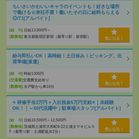
ちいさいかわいいキャラのイベントも！好きな場所
で働ける☆来社不要！働いたその日に給料もらえる
◎/T1[アルバイト]
[給 与]
日給13,000円～
[勤務地]
東京都新宿区新宿（最寄り駅：新宿駅）
気になる！
給与即払いOK！高時給！土日休み！ピッキング、出
荷準備[派遣]
[給 与]
時給1300円
[交通費]
交通費支給有り
気になる！
[勤務地]
水戸駅から車10分
⭐ 研修手当3万円＋入社祝金5万円支給⭐｜未経験
OK！｜～50代活躍中｜駐車場スタッフ[アルバイト]
[給 与]
日給10,500円～12,500円
[勤務地]
茨城県土浦市大和町8-22土浦タマキビル５
気になる！
F（最寄り駅：土浦駅徒歩2分）