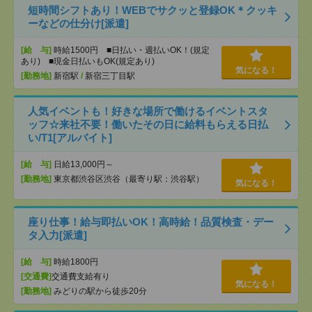
短時間シフトあり！WEBでサクッと登録OK＊クッキ
ーなどの仕分け[派遣]
[給 与]
時給1500円 ■日払い・週払いOK！(規定
あり) ■現金日払いもOK(規定あり)
気になる！
[勤務地]
新宿駅
/
新宿三丁目駅
人気イベントも！好きな場所で働けるイベントスタ
ッフ☆来社不要！働いたその日に給料もらえる日払
い/T1[アルバイト]
[給 与]
日給13,000円～
[勤務地]
東京都渋谷区渋谷（最寄り駅：渋谷駅）
気になる！
座り仕事！給与即払いOK！高時給！品質検査・デー
タ入力[派遣]
[給 与]
時給1800円
[交通費]
交通費支給有り
気になる！
[勤務地]
みどりの駅から徒歩20分