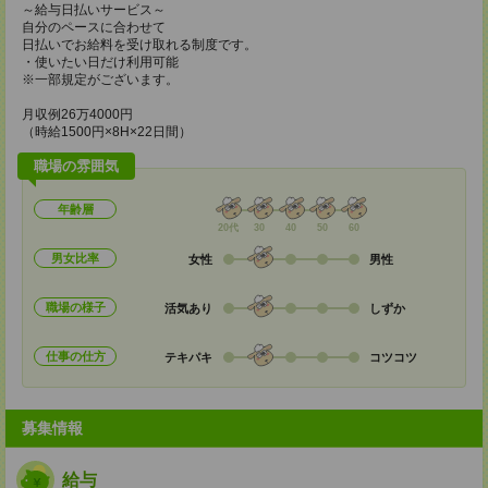
～給与日払いサービス～
自分のペースに合わせて
日払いでお給料を受け取れる制度です。
・使いたい日だけ利用可能
※一部規定がございます。
月収例26万4000円
（時給1500円×8H×22日間）
職場の雰囲気
年齢層
20代
30
40
50
60
男女比率
女性
男性
職場の様子
活気あり
しずか
仕事の仕方
テキパキ
コツコツ
募集情報
給与