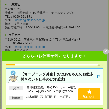
千葉支社
〒260-0028
千葉市中央区新町18-10 千葉第一生命ビルディング6F
TEL：0120-921-871
MAIL：
worker@nissonet.co.jp
担当：採用担当者
受付可能日時：9:30-19:00 ※電話受付時間⇒9:30-21:00
水戸支社
〒310-0011 茨城県水戸市三の丸1-4-73 水戸京成ビル4F
TEL：0120-921-871
MAIL：
worker@nissonet.co.jp
×
担当：採用担当者
受付可能日時：9:30-19:00 ※電話受付時間⇒9:30-21:00
どちらのお仕事が気になりますか？
宇都宮支社
1
/10
〒320-0811 栃木県宇都宮市大通り1-2-11 フコク生命ビル4F
TEL：0120-921-871
【オープニング募集】おばあちゃんのお散歩
MAIL：
worker@nissonet.co.jp
担当：採用担当者
付き添いも仕事の1つ[派遣]
受付可能日時：9:30-19:00 ※電話受付時間⇒9:30-21:00
無資格未経験：時給1500円～ ■週払
高崎支社
給与
いOK ■扶養内OK ■日収1万2000円
埼玉県さいたま市大宮区仲町2-23-2 大宮仲町センタービル3F（さいたま
以上
桜木町駅 / 石川町駅 / 日ノ出町駅 / …
気になる!
支社内）
勤務地
TEL：0120-921-871
MAIL：
worker@nissonet.co.jp
担当：採用担当者