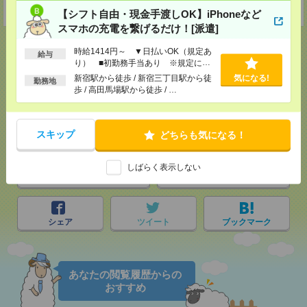
受付可能日時：9:30-19:00 ※電話受付時間⇒9:30-21:00
【シフト自由・現金手渡しOK】iPhoneなど
スマホの充電を繋げるだけ！[派遣]
時給1414円～ ▼日払いOK（規定あ
給与
り） ■初勤務手当あり ※規定によ
る
新宿駅から徒歩 / 新宿三丁目駅から徒
気になる!
応募ページへ
勤務地
歩 / 高田馬場駅から徒歩 / …
気になる！
スキップ
どちらも気になる！
しばらく表示しない
メール
LINE
で送る
で送る
シェア
ツイート
ブックマーク
あなたの閲覧履歴からの
おすすめ