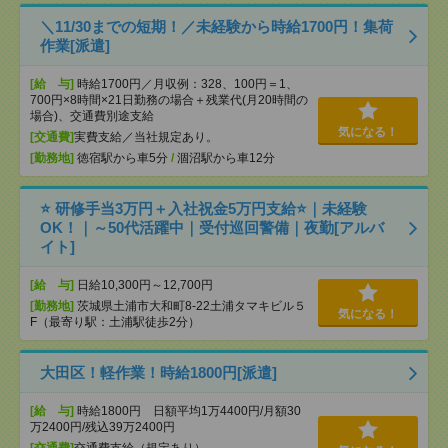
＼11/30までの短期！／未経験から時給1700円！集荷
作業[派遣]
[給 与]
時給1700円／月収例：328、100円＝1、
700円×8時間×21日勤務の場合＋残業代(月20時間の
場合)、交通費別途支給
気になる！
[交通費]
実費支給／当社規定あり。
[勤務地]
徳宿駅から車5分
/
涸沼駅から車12分
⭐ 研修手当3万円＋入社祝金5万円支給⭐｜未経験
OK！｜～50代活躍中｜受付巡回警備｜夜勤[アルバ
イト]
[給 与]
日給10,300円～12,700円
[勤務地]
茨城県土浦市大和町8-22土浦タマキビル５
気になる！
F（最寄り駅：土浦駅徒歩2分）
大田区！軽作業！時給1800円[派遣]
[給 与]
時給1800円 日額平均1万4400円/月額30
万2400円/残込39万2400円