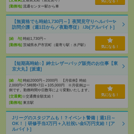
[交通費]
交通費支給（規定あり）
気になる！
[勤務地]
流通センター駅から車
【無資格でも時給1,730円～】夜間見守りヘルパー✨
訪問介護（週1日から／夜勤専従） /Jb[アルバイト]
[給 与]
時給1,730円～
[勤務地]
茨城県水戸市宮町（最寄り駅：水戸駅）
気になる！
【短期高時給○】紳士レザーバッグ販売のお仕事【東
京大丸】[派遣]
[給 与]
時給2000円～2000円 【月収例】時給
2,000円×7.5時間×7日＝105,000円 ※月収例は一
例です。勤務時間や日数等により変動いたします。
気になる！
[交通費]
☆交通費全額支給！
[勤務地]
東京駅
Jリーグのスタジアムも！？イベント警備｜週1日～
OK！｜研修手当3万円＋入社祝い金5万円支給！[ア
ルバイト]