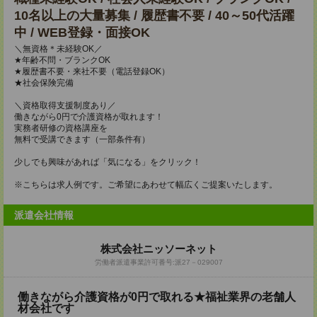
10名以上の大量募集 / 履歴書不要 / 40～50代活躍
中 / WEB登録・面接OK
＼無資格＊未経験OK／
★年齢不問・ブランクOK
★履歴書不要・来社不要（電話登録OK）
★社会保険完備
＼資格取得支援制度あり／
働きながら0円で介護資格が取れます！
実務者研修の資格講座を
無料で受講できます（一部条件有）
少しでも興味があれば「気になる」をクリック！
※こちらは求人例です。ご希望にあわせて幅広くご提案いたします。
派遣会社情報
株式会社ニッソーネット
労働者派遣事業許可番号:派27－029007
働きながら介護資格が0円で取れる★福祉業界の老舗人
材会社です