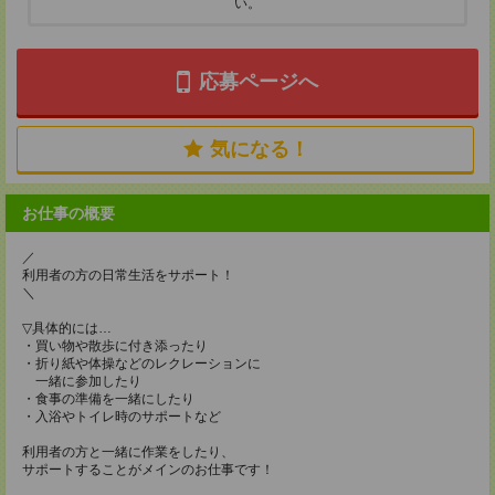
い。
応募ページへ
気になる！
お仕事の概要
／
利用者の方の日常生活をサポート！
＼
▽具体的には…
・買い物や散歩に付き添ったり
・折り紙や体操などのレクレーションに
一緒に参加したり
・食事の準備を一緒にしたり
・入浴やトイレ時のサポートなど
利用者の方と一緒に作業をしたり、
サポートすることがメインのお仕事です！