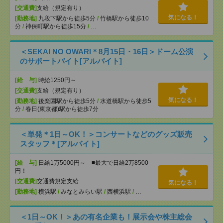
[交通費]
支給（規定有り）
気になる！
[勤務地]
九段下駅から徒歩5分
/
竹橋駅から徒歩10
分
/
神保町駅から徒歩15分
/
…
＜SEKAI NO OWARI＊8月15日・16日＞ドーム公演
のサポートバイト[アルバイト]
[給 与]
時給1250円～
[交通費]
支給（規定有り）
気になる！
[勤務地]
後楽園駅から徒歩5分
/
水道橋駅から徒歩5
分
/
春日(東京都)駅から徒歩7分
＜単発＊1日～OK！＞コンサートなどのグッズ販売
スタッフ＊[アルバイト]
[給 与]
日給1万5000円～ ■最大で日給2万8500
円！
[交通費]
交通費規定支給
気になる！
[勤務地]
横浜駅
/
みなとみらい駅
/
西横浜駅
/
…
＜1日～OK！＞あの有名企業も！展示会や株主総会