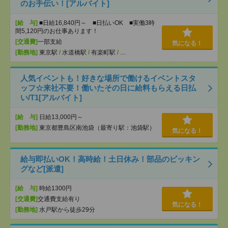
のお手伝い！[アルバイト]
[給 与]
■日給16,840円～ ■日払いOK ■実働3時
間5,120円のお仕事あります！
[交通費]
一部支給
気になる！
[勤務地]
東京駅
/
水道橋駅
/
有楽町駅
/
…
人気イベントも！好きな場所で働けるイベントスタ
ッフ☆来社不要！働いたその日に給料もらえる日払
い/T1[アルバイト]
[給 与]
日給13,000円～
[勤務地]
東京都豊島区南池袋（最寄り駅：池袋駅）
気になる！
給与即払いOK！高時給！土日休み！部品のピッキン
グなど[派遣]
[給 与]
時給1300円
[交通費]
交通費支給有り
気になる！
[勤務地]
水戸駅から徒歩29分