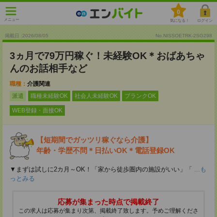
0
メニュー
気になる！
ログイン
掲載日 :2026
/
08
/
05
No.NISSOETRK-2SG298
3ヵ月で79万円稼ぐ！未経験OK＊おばあちゃ
んのお話相手など
職種：
介護関連
派遣
職種未経験OK
社会人未経験OK
ブランクOK
WEB登録・面接OK
【短期間でガッツリ稼ぐなら介護】
年齢・学歴不問＊日払いOK＊電話登録OK
▼まずは試しに2カ月～OK！「家から徒歩圏内の施設がいい」「
...も
っとみる
応募が集まった時点で掲載終了
この求人は応募が集まり次第、掲載終了致します。予めご理解くださ