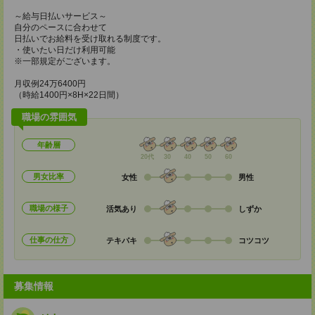
～給与日払いサービス～
自分のペースに合わせて
日払いでお給料を受け取れる制度です。
・使いたい日だけ利用可能
※一部規定がございます。
月収例24万6400円
（時給1400円×8H×22日間）
職場の雰囲気
年齢層
20代
30
40
50
60
男女比率
女性
男性
職場の様子
活気あり
しずか
仕事の仕方
テキパキ
コツコツ
募集情報