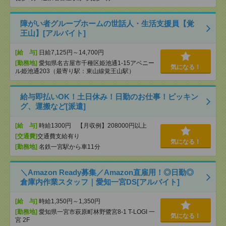
障がい者グループホームの世話人・生活支援員【覚
王山】[アルバイト]
[給 与]
日給7,125円～14,700円
[勤務地]
愛知県名古屋市千種区姫池通1-15アベニー
気になる！
ル姫池通203（最寄り駅：東山線覚王山駅）
給与即払いOK！土日休み！日勤のお仕事！ピッキン
グ、運搬など[派遣]
[給 与]
時給1300円 【月収例】208000円以上
[交通費]
交通費支給有り
気になる！
[勤務地]
名鉄一宮駅から車11分
＼Amazon Ready募集／Amazon直雇用！◎日勤◎
倉庫内作業スタッフ｜愛知一宮DS[アルバイト]
[給 与]
時給1,350円～1,350円
[勤務地]
愛知県一宮市萩原町林野鷺宮8-1 T-LOGI 一
気になる！
宮 2F