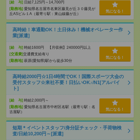
[給 与]
日給7,125円～14,700円
[勤務地]
愛知県名古屋市名東区藤見が丘３０藤見が
気になる！
丘ASビル１A（最寄り駅：東山線藤が丘）
高時給！車通勤OK！土日休み！機械オペレーター作
業[派遣]
[給 与]
時給1600円 【月収例】240000円以上
[交通費]
交通費支給有り
気になる！
[勤務地]
萩原(愛知県)駅から徒歩30分
高時給2000円☆1日4時間でOK！国際スポーツ大会の
受付スタッフ☆来社不要！日払いOK♪/N1[アルバイ
ト]
[給 与]
時給2,000円～
[勤務地]
愛知県名古屋市中村区名駅（最寄り駅：名
気になる！
古屋駅）
短期＊イベントスタッフ/身分証チェック・手荷物検
査/日給10,200円～[派遣]