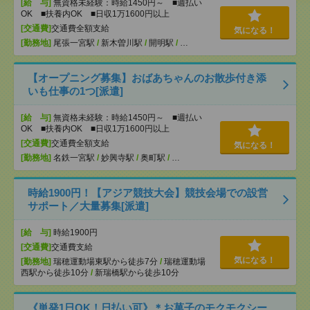
[給 与]
無資格未経験：時給1450円～ ■週払い
OK ■扶養内OK ■日収1万1600円以上
[交通費]
交通費全額支給
気になる！
[勤務地]
尾張一宮駅
/
新木曽川駅
/
開明駅
/
…
【オープニング募集】おばあちゃんのお散歩付き添
いも仕事の1つ[派遣]
[給 与]
無資格未経験：時給1450円～ ■週払い
OK ■扶養内OK ■日収1万1600円以上
[交通費]
交通費全額支給
気になる！
[勤務地]
名鉄一宮駅
/
妙興寺駅
/
奥町駅
/
…
時給1900円！【アジア競技大会】競技会場での設営
サポート／大量募集[派遣]
[給 与]
時給1900円
[交通費]
交通費支給
気になる！
[勤務地]
瑞穂運動場東駅から徒歩7分
/
瑞穂運動場
西駅から徒歩10分
/
新瑞橋駅から徒歩10分
《単発1日OK！日払い可》＊お菓子のモクモクシー