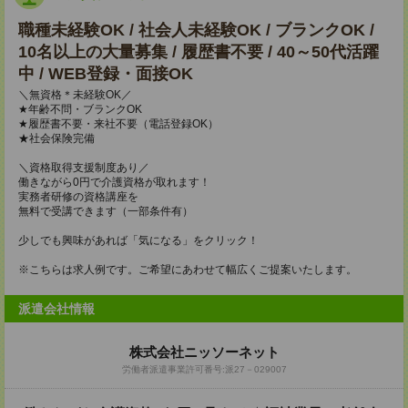
職種未経験OK / 社会人未経験OK / ブランクOK /
10名以上の大量募集 / 履歴書不要 / 40～50代活躍
中 / WEB登録・面接OK
＼無資格＊未経験OK／
★年齢不問・ブランクOK
★履歴書不要・来社不要（電話登録OK）
★社会保険完備
＼資格取得支援制度あり／
働きながら0円で介護資格が取れます！
実務者研修の資格講座を
無料で受講できます（一部条件有）
少しでも興味があれば「気になる」をクリック！
※こちらは求人例です。ご希望にあわせて幅広くご提案いたします。
派遣会社情報
株式会社ニッソーネット
労働者派遣事業許可番号:派27－029007