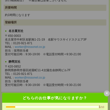
分の職務経歴） ※履歴書は必要ございません
所要時間
約1時間になります
登録場所
名古屋支社
〒450-0003
名古屋市中村区名駅南1-21-19 名駅サウスサイドスクエア3F
TEL：0120-921-871
MAIL：
worker@nissonet.co.jp
担当：採用担当者
受付可能日時：9:30-19:00 ※電話受付時間⇒9:30-21:00
静岡支社
〒420-0852
静岡県静岡市葵区紺屋町11-4太陽生命静岡ビル7F
TEL：0120-921-871
MAIL：
worker@nissonet.co.jp
担当：採用担当者
受付可能日時：9:30-19:00 ※電話受付時間⇒9:30-21:00
×
どちらのお仕事が気になりますか？
1
/10