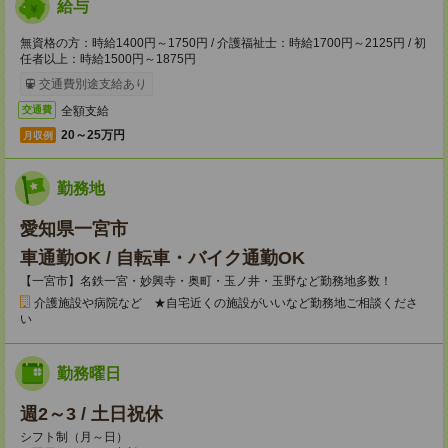
給与
無資格の方：時給1400円～1750円 / 介護福祉士：時給1700円～2125円 / 初
任者以上：時給1500円～1875円
交通費別途支給あり
全額支給
交通費
20～25万円
月収例
勤務地
愛知県一宮市
車通勤OK / 自転車・バイク通勤OK
【一宮市】名鉄一宮・妙興寺・奥町・玉ノ井・玉野など勤務地多数！
介護施設や病院など ★自宅近くの施設がいいなど勤務地ご相談くださ
い
勤務曜日
週2～3 / 土日祝休
シフト制（月～日）