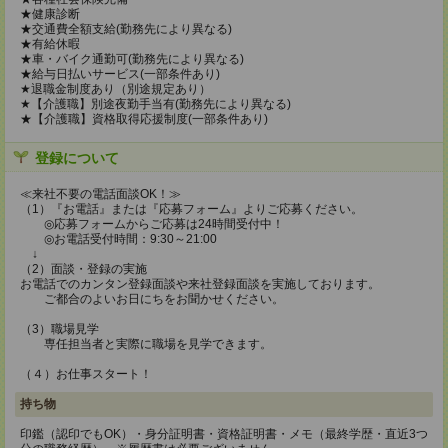
★健康診断
★交通費全額支給(勤務先により異なる)
★有給休暇
★車・バイク通勤可(勤務先により異なる)
★給与日払いサービス(一部条件あり)
★退職金制度あり（別途規定あり）
★【介護職】別途夜勤手当有(勤務先により異なる)
★【介護職】資格取得応援制度(一部条件あり)
登録について
≪来社不要の電話面談OK！≫
（1）『お電話』または『応募フォーム』よりご応募ください。
◎応募フォームからご応募は24時間受付中！
◎お電話受付時間：9:30～21:00
↓
（2）面談・登録の実施
お電話でのカンタン登録面談や来社登録面談を実施しております。
ご都合のよいお日にちをお聞かせください。
（3）職場見学
専任担当者と実際に職場を見学できます。
（４）お仕事スタート！
持ち物
印鑑（認印でもOK）・身分証明書・資格証明書・メモ（最終学歴・直近3つ