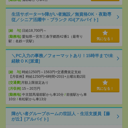
生活サポーター✨障がい者施設／無資格OK・夜勤専
従／シニア活躍中・ブランク /Gi[アルバイト]
[給 与]
日給18,700円～
[勤務地]
愛知県一宮市三条字郷西42番1（最寄り
気になる！
駅：名鉄一宮駅）
＼PC入力の事務／フォーマットあり！15時半まで/未
経験ＯＫ[派遣]
[給 与]
時給1250円～1563円+交通費規定支給
【月収例】時給1250円×6時間×20日+土曜出勤2回
[交通費]
月額上限規定あり
[月収例]
15～20万円
気になる！
[勤務地]
中京競馬場前駅から車10分
/
前後駅から車
10分
/
有松駅から車13分
障がい者グループホームの世話人・生活支援員【藤
が丘】[アルバイト]