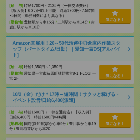
[給 与]
時給1700円～2125円（一律交通費込）
【収入例】6.3万円以上可能 時給1700円×7.5時間
×5日間（勤務日数により異なる）
気になる！
[勤務地]
豊橋駅から車15分
/
二川駅から車14分
/
赤
岩口駅から車10分
Amazon直雇用！20～50代活躍中◎倉庫内作業スタ
ッフ（パートタイム/日勤）｜愛知一宮DS[アルバイ
ト]
[給 与]
時給1,350円～1,350円
[勤務地]
愛知県一宮市萩原町林野鷺宮8-1 T-LOGI 一
気になる！
宮 2F
10/2（金）だけ＊17時～短時間！サクッと稼げる・
イベント設営/日給6,400[派遣]
[給 与]
時給1600円（一律交通費込）【収入例】
日給6,400円 時給1600円×4時間
[勤務地]
国府(愛知県)駅から車9分
/
豊川駅から車19
気になる！
分
/
豊川稲荷駅から車20