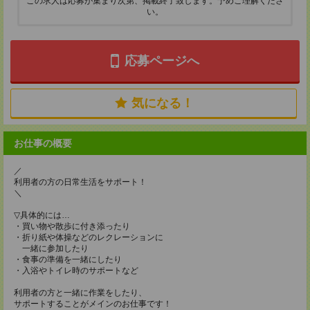
この求人は応募が集まり次第、掲載終了致します。予めご理解くださ
い。
応募ページへ
気になる！
お仕事の概要
／
利用者の方の日常生活をサポート！
＼
▽具体的には…
・買い物や散歩に付き添ったり
・折り紙や体操などのレクレーションに
一緒に参加したり
・食事の準備を一緒にしたり
・入浴やトイレ時のサポートなど
利用者の方と一緒に作業をしたり、
サポートすることがメインのお仕事です！