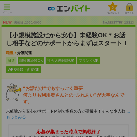
0
メニュー
気になる！
ログイン
NEW
掲載日 :2026
/
08
/
06
No.NISSTTRK-2SS23
【小規模施設だから安心】未経験OK＊お話
し相手などのサポートからまずはスタート！
職種：
介護関連
派遣
職種未経験OK
社会人未経験OK
ブランクOK
WEB登録・面接OK
“お話だけ”でもすっごく重要
何よりも利用者さんとの“ふれあい”が大事なんで
す。
未経験から安心のサポート体制で多数の方が活躍中！そんな少人数
...
もっとみる
応募が集まった時点で掲載終了