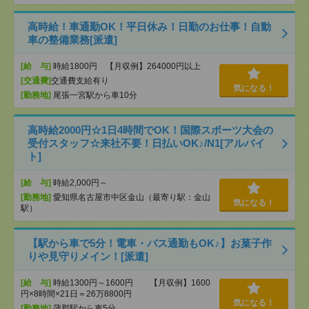
高時給！車通勤OK！平日休み！日勤のお仕事！自動
車の整備業務[派遣]
[給 与]
時給1800円 【月収例】264000円以上
[交通費]
交通費支給有り
気になる！
[勤務地]
尾張一宮駅から車10分
高時給2000円☆1日4時間でOK！国際スポーツ大会の
受付スタッフ☆来社不要！日払いOK♪/N1[アルバイ
ト]
[給 与]
時給2,000円～
[勤務地]
愛知県名古屋市中区金山（最寄り駅：金山
気になる！
駅）
【駅から車で5分！電車・バス通勤もOK♪】お菓子作
りや見守りメイン！[派遣]
[給 与]
時給1300円～1600円 【月収例】1600
円×8時間×21日＝26万8800円
気になる！
[勤務地]
蒲郡駅から車5分