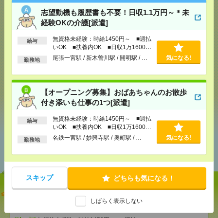
応募ページへ
志望動機も履歴書も不要！日収1.1万円～＊未
経験OKの介護[派遣]
気になる！
無資格未経験：時給1450円～ ■週払
給与
いOK ■扶養内OK ■日収1万1600円
以上
尾張一宮駅 / 新木曽川駅 / 開明駅 / …
気になる!
勤務地
メール
LINE
で送る
で送る
【オープニング募集】おばあちゃんのお散歩
付き添いも仕事の1つ[派遣]
シェア
ツイート
ブックマーク
無資格未経験：時給1450円～ ■週払
給与
いOK ■扶養内OK ■日収1万1600円
以上
名鉄一宮駅 / 妙興寺駅 / 奥町駅 / …
気になる!
勤務地
あなたの閲覧履歴からの
おすすめ
スキップ
どちらも気になる！
志望動機も履歴書も不要！日収1.1万円～＊未経験OK
の介護[派遣]
しばらく表示しない