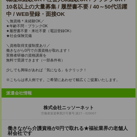
10名以上の大量募集 / 履歴書不要 / 40～50代活躍
中 / WEB登録・面接OK
＼無資格＊未経験OK／
★年齢不問・ブランクOK
★履歴書不要・来社不要（電話登録OK）
★社会保険完備
＼資格取得支援制度あり／
働きながら0円で介護資格が取れます！
実務者研修の資格講座を
無料で受講できます（一部条件有）
少しでも興味があれば「気になる」をクリック！
※こちらは求人例です。ご希望にあわせて幅広くご提案いたします。
派遣会社情報
株式会社ニッソーネット
労働者派遣事業許可番号:派27－029007
働きながら介護資格が0円で取れる★福祉業界の老舗人
材会社です