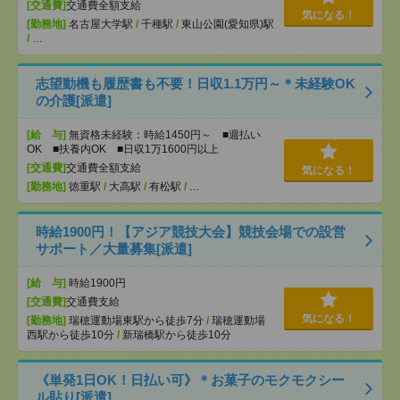
[交通費]
交通費全額支給
気になる！
[勤務地]
名古屋大学駅
/
千種駅
/
東山公園(愛知県)駅
/
…
志望動機も履歴書も不要！日収1.1万円～＊未経験OK
の介護[派遣]
[給 与]
無資格未経験：時給1450円～ ■週払い
OK ■扶養内OK ■日収1万1600円以上
[交通費]
交通費全額支給
気になる！
[勤務地]
徳重駅
/
大高駅
/
有松駅
/
…
時給1900円！【アジア競技大会】競技会場での設営
サポート／大量募集[派遣]
[給 与]
時給1900円
[交通費]
交通費支給
気になる！
[勤務地]
瑞穂運動場東駅から徒歩7分
/
瑞穂運動場
西駅から徒歩10分
/
新瑞橋駅から徒歩10分
《単発1日OK！日払い可》＊お菓子のモクモクシー
ル貼り[派遣]