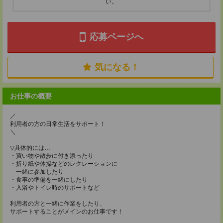
い。
応募ページへ
気になる！
お仕事の概要
／
利用者の方の日常生活をサポート！
＼
▽具体的には…
・買い物や散歩に付き添ったり
・折り紙や体操などのレクレーションに
一緒に参加したり
・食事の準備を一緒にしたり
・入浴やトイレ時のサポートなど
利用者の方と一緒に作業をしたり、
サポートすることがメインのお仕事です！