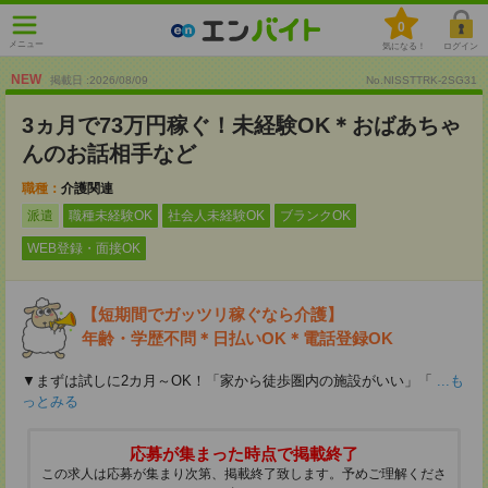
0
メニュー
気になる！
ログイン
NEW
掲載日 :2026
/
08
/
09
No.NISSTTRK-2SG31
3ヵ月で73万円稼ぐ！未経験OK＊おばあちゃ
んのお話相手など
職種：
介護関連
派遣
職種未経験OK
社会人未経験OK
ブランクOK
WEB登録・面接OK
【短期間でガッツリ稼ぐなら介護】
年齢・学歴不問＊日払いOK＊電話登録OK
▼まずは試しに2カ月～OK！「家から徒歩圏内の施設がいい」「
...も
っとみる
応募が集まった時点で掲載終了
この求人は応募が集まり次第、掲載終了致します。予めご理解くださ