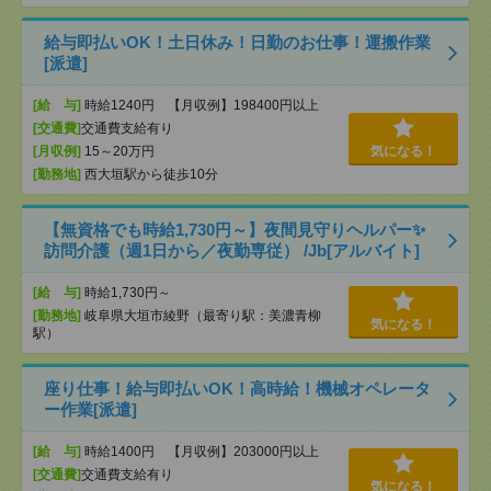
給与即払いOK！土日休み！日勤のお仕事！運搬作業
[派遣]
[給 与]
時給1240円 【月収例】198400円以上
[交通費]
交通費支給有り
[月収例]
15～20万円
気になる！
[勤務地]
西大垣駅から徒歩10分
【無資格でも時給1,730円～】夜間見守りヘルパー✨
訪問介護（週1日から／夜勤専従） /Jb[アルバイト]
[給 与]
時給1,730円～
[勤務地]
岐阜県大垣市綾野（最寄り駅：美濃青柳
気になる！
駅）
座り仕事！給与即払いOK！高時給！機械オペレータ
ー作業[派遣]
[給 与]
時給1400円 【月収例】203000円以上
[交通費]
交通費支給有り
気になる！