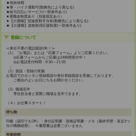
★有給休暇
★車・バイク通勤可(勤務先により異なる)
★給与日払いサービス(一部条件あり)
★退職金制度あり（別途規定あり）
★【介護職】別途夜勤手当有(勤務先により異なる)
★【介護職】資格取得応援制度(一部条件あり)
登録について
≪来社不要の電話面談OK！≫
（1）『お電話』または『応募フォーム』よりご応募ください。
◎応募フォームからご応募は24時間受付中！
◎お電話受付時間：9:30～21:00
↓
（2）面談・登録の実施
お電話でのカンタン登録面談や来社登録面談を実施しております。
ご都合のよいお日にちをお聞かせください。
（3）職場見学
専任担当者と実際に職場を見学できます。
（４）お仕事スタート！
持ち物
印鑑（認印でもOK）・身分証明書・資格証明書・メモ（最終学歴・直近3つ
分の職務経歴） ※履歴書は必要ございません
所要時間