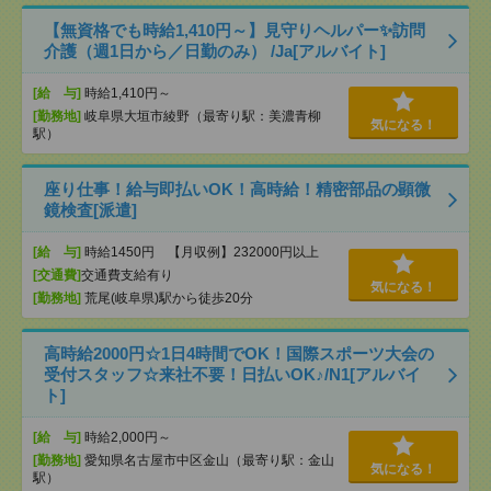
【無資格でも時給1,410円～】見守りヘルパー✨訪問
介護（週1日から／日勤のみ） /Ja[アルバイト]
[給 与]
時給1,410円～
[勤務地]
岐阜県大垣市綾野（最寄り駅：美濃青柳
気になる！
駅）
座り仕事！給与即払いOK！高時給！精密部品の顕微
鏡検査[派遣]
[給 与]
時給1450円 【月収例】232000円以上
[交通費]
交通費支給有り
気になる！
[勤務地]
荒尾(岐阜県)駅から徒歩20分
高時給2000円☆1日4時間でOK！国際スポーツ大会の
受付スタッフ☆来社不要！日払いOK♪/N1[アルバイ
ト]
[給 与]
時給2,000円～
[勤務地]
愛知県名古屋市中区金山（最寄り駅：金山
気になる！
駅）