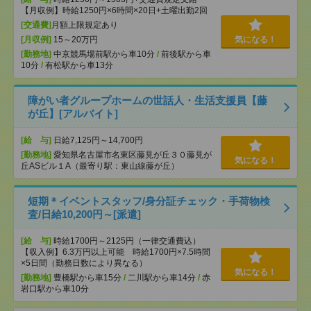
【月収例】時給1250円×6時間×20日+土曜出勤2回
[交通費]
月額上限規定あり
[月収例]
15～20万円
気になる！
[勤務地]
中京競馬場前駅から車10分
/
前後駅から車
10分
/
有松駅から車13分
障がい者グループホームの世話人・生活支援員【藤
が丘】[アルバイト]
[給 与]
日給7,125円～14,700円
[勤務地]
愛知県名古屋市名東区藤見が丘３０藤見が
気になる！
丘ASビル１A（最寄り駅：東山線藤が丘）
短期＊イベントスタッフ/身分証チェック・手荷物検
査/日給10,200円～[派遣]
[給 与]
時給1700円～2125円（一律交通費込）
【収入例】6.3万円以上可能 時給1700円×7.5時間
×5日間（勤務日数により異なる）
気になる！
[勤務地]
豊橋駅から車15分
/
二川駅から車14分
/
赤
岩口駅から車10分