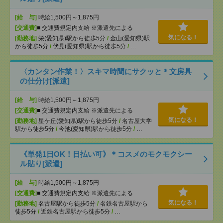
[給 与]
時給1,500円～1,875円
[交通費]
■ 交通費規定内支給 ※派遣先による
気になる！
[勤務地]
栄(愛知県)駅から徒歩5分
/
金山(愛知県)駅
から徒歩5分
/
伏見(愛知県)駅から徒歩5分
/
…
〈カンタン作業！〉スキマ時間にサクッと＊文房具
の仕分け[派遣]
[給 与]
時給1,500円～1,875円
[交通費]
■ 交通費規定内支給 ※派遣先による
気になる！
[勤務地]
星ケ丘(愛知県)駅から徒歩5分
/
名古屋大学
駅から徒歩5分
/
今池(愛知県)駅から徒歩5分
/
…
《単発1日OK！日払い可》＊コスメのモクモクシー
ル貼り[派遣]
[給 与]
時給1,500円～1,875円
[交通費]
■ 交通費規定内支給 ※派遣先による
気になる！
[勤務地]
名古屋駅から徒歩5分
/
名鉄名古屋駅から
徒歩5分
/
近鉄名古屋駅から徒歩5分
/
…