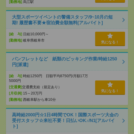
[勤務地]
烏江駅
大型スポーツイベントの警備スタッフ/9~10月の短
期! 履歴書不要★宿泊費全額無料[アルバイト]
[給 与]
日給10,000円～
[勤務地]
岐阜県岐阜市
気になる！
パンフレットなど 紙類のピッキング作業/時給1250
円[派遣]
[給 与]
時給1250円 日額平均8750円/月額17万
5000円
[交通費]
交通費支給（規定あり）
気になる！
[月収例]
15～20万円
[勤務地]
西岐阜駅から車10分
高時給2000円☆1日4時間でOK！国際スポーツ大会の
受付スタッフ☆来社不要！日払いOK♪/N1[アルバイ
ト]