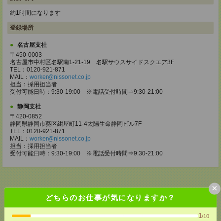
約1時間になります
登録場所
名古屋支社
〒450-0003
名古屋市中村区名駅南1-21-19 名駅サウスサイドスクエア3F
TEL：0120-921-871
MAIL：
worker@nissonet.co.jp
担当：採用担当者
受付可能日時：9:30-19:00 ※電話受付時間⇒9:30-21:00
静岡支社
〒420-0852
静岡県静岡市葵区紺屋町11-4太陽生命静岡ビル7F
TEL：0120-921-871
MAIL：
worker@nissonet.co.jp
担当：採用担当者
受付可能日時：9:30-19:00 ※電話受付時間⇒9:30-21:00
×
どちらのお仕事が気になりますか？
応募ページへ
1
/10