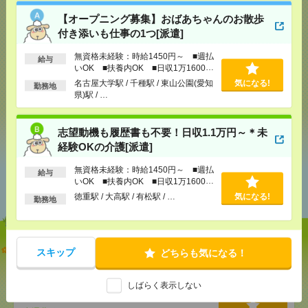
【オープニング募集】おばあちゃんのお散歩
気になる！
付き添いも仕事の1つ[派遣]
無資格未経験：時給1450円～ ■週払
給与
いOK ■扶養内OK ■日収1万1600円
メール
LINE
で送る
で送る
以上
名古屋大学駅 / 千種駅 / 東山公園(愛知
気になる!
勤務地
県)駅 / …
シェア
ツイート
ブックマーク
志望動機も履歴書も不要！日収1.1万円～＊未
経験OKの介護[派遣]
無資格未経験：時給1450円～ ■週払
給与
あなたの閲覧履歴からの
いOK ■扶養内OK ■日収1万1600円
おすすめ
以上
徳重駅 / 大高駅 / 有松駅 / …
気になる!
勤務地
【オープニング募集】おばあちゃんのお散歩付き添
スキップ
どちらも気になる！
いも仕事の1つ[派遣]
しばらく表示しない
[給 与]
無資格未経験：時給1450円～ ■週払い
OK ■扶養内OK ■日収1万1600円以上