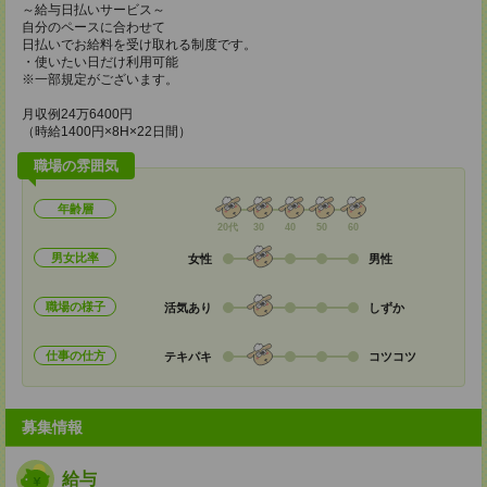
～給与日払いサービス～
自分のペースに合わせて
日払いでお給料を受け取れる制度です。
・使いたい日だけ利用可能
※一部規定がございます。
月収例24万6400円
（時給1400円×8H×22日間）
職場の雰囲気
年齢層
20代
30
40
50
60
男女比率
女性
男性
職場の様子
活気あり
しずか
仕事の仕方
テキパキ
コツコツ
募集情報
給与