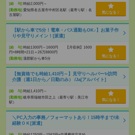
[給 与]
時給2,000円～
[勤務地]
愛知県名古屋市中村区名駅（最寄り駅：名
気になる！
古屋駅）
【駅から車で5分！電車・バス通勤もOK♪】お菓子作
りや見守りメイン！[派遣]
[給 与]
時給1300円～1600円 【月収例】1600
円×8時間×21日＝26万8800円
気になる！
[勤務地]
蒲郡駅から車5分
【無資格でも時給1,410円～】見守りヘルパー✨訪問
介護（週1日から／日勤のみ） /Ja[アルバイト]
[給 与]
時給1,410円～
[勤務地]
岐阜県瑞穂市田之上（最寄り駅：美江寺
気になる！
駅）
＼PC入力の事務／フォーマットあり！15時半まで/未
経験ＯＫ[派遣]
[給 与]
時給1250円～1563円+交通費規定支給