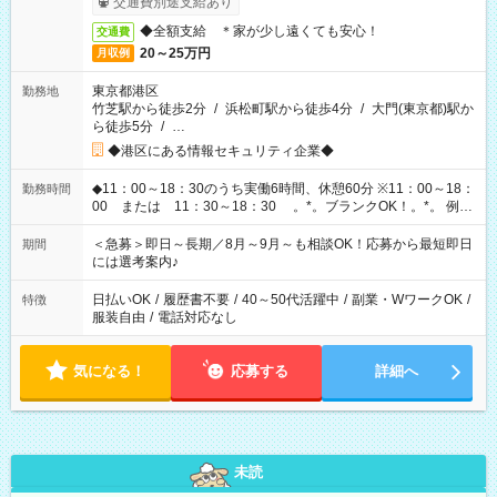
交通費別途支給あり
◆全額支給 ＊家が少し遠くても安心！
交通費
20～25万円
月収例
東京都港区
勤務地
竹芝駅から徒歩2分
/
浜松町駅から徒歩4分
/
大門(東京都)駅か
ら徒歩5分
/
…
◆港区にある情報セキュリティ企業◆
◆11：00～18：30のうち実働6時間、休憩60分 ※11：00～18：
勤務時間
00 または 11：30～18：30 。*。ブランクOK！。*。 例え
ば前職が、 在宅/財団法人/事務/コールセンター/受付/販売/カフェ
スタッフ スイーツ販売/ホテルフロント/化粧品販売/など 様々な
＜急募＞即日～長期／8月～9月～も相談OK！応募から最短即日
期間
業界から入社して活躍されています♪
には選考案内♪
日払いOK
/
履歴書不要
/
40～50代活躍中
/
副業・WワークOK
/
特徴
服装自由
/
電話対応なし
気になる！
応募する
詳細へ
未読