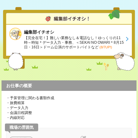
編集部イチオシ
【完全在宅！】難しい業務なし＆電話なし！ゆっくりの11
時～時短＊データ入力・事務、＜SEKAI NO OWARI＊8月15
日・16日＞ドーム公演のサポートバイトなど
(8/7UP!)
お仕事の概要
・予算管理に関わる書類作成
・旅費精算
・データ入力
・会議日程調整
・内線対応
職場の雰囲気