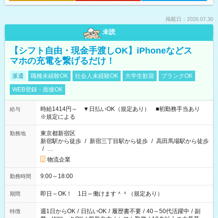
掲載日：2026.07.30
未読
【シフト自由・現金手渡しOK】iPhoneなどス
マホの充電を繋げるだけ！
派遣
職種未経験OK
社会人未経験OK
大学生歓迎
ブランクOK
WEB登録・面接OK
時給1414円～ ▼日払いOK（規定あり） ■初勤務手当あり
給与
※規定による
東京都新宿区
勤務地
新宿駅から徒歩
/
新宿三丁目駅から徒歩
/
高田馬場駅から徒歩
/
…
物流企業
9:00～18:00
勤務時間
即日～OK！ 1日～働けます＾＾（規定あり）
期間
週1日からOK
/
日払いOK
/
履歴書不要
/
40～50代活躍中
/
副
特徴