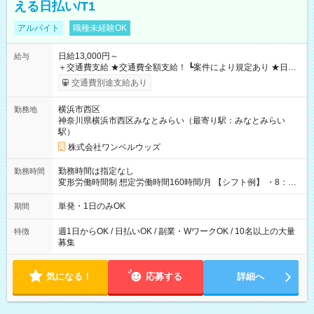
える日払い/T1
アルバイト
職種未経験OK
日給13,000円～
給与
＋交通費支給 ★交通費全額支給！ ┗案件により規定あり ★日払
いOK！（規定あり） ┗働いたその日に現金GET♪ お仕事後はコ
交通費別途支給あり
ンビニATMから 日払い分を引き落とせます！ 【試用期間】試
用期間なし
横浜市西区
勤務地
神奈川県横浜市西区みなとみらい（最寄り駅：みなとみらい
駅）
株式会社ワンベルウッズ
勤務時間は指定なし
勤務時間
変形労働時間制 想定労働時間160時間/月 【シフト例】 ・8：00
～21：00
単発・1日のみOK
期間
週1日からOK / 日払いOK / 副業・WワークOK / 10名以上の大量
特徴
募集
気になる！
応募する
詳細へ