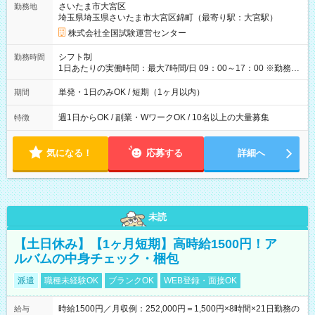
さいたま市大宮区
勤務地
例】 ・河合塾模擬試験 8:30～17:30（休憩1時間） 時給1,300円
埼玉県埼玉県さいたま市大宮区錦町（最寄り駅：大宮駅）
×8時間＝日収10,400円＋交通費 ※当日の役割により時給＋100
円の場合あり ・国家試験 7:00～13:30（休憩なし） 時給1,300
株式会社全国試験運営センター
円（役割手当＋100円）×6時間＝日収8,400円＋交通費 【試用期
間】試用期間なし
シフト制
勤務時間
1日あたりの実働時間：最大7時間/日 09：00～17：00 ※勤務時
間は 試験により異なります。
単発・1日のみOK / 短期（1ヶ月以内）
期間
週1日からOK / 副業・WワークOK / 10名以上の大量募集
特徴
気になる！
応募する
詳細へ
未読
【土日休み】【1ヶ月短期】高時給1500円！ア
ルバムの中身チェック・梱包
派遣
職種未経験OK
ブランクOK
WEB登録・面接OK
時給1500円／月収例：252,000円＝1,500円×8時間×21日勤務の
給与