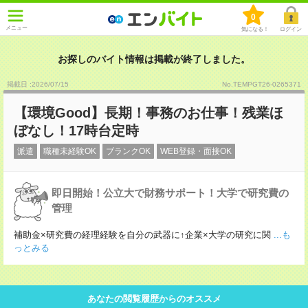
0
メニュー
気になる！
ログイン
お探しのバイト情報は掲載が終了しました。
掲載日 :2026
/
07
/
15
No.TEMPGT26-0265371
【環境Good】長期！事務のお仕事！残業ほ
ぼなし！17時台定時
派遣
職種未経験OK
ブランクOK
WEB登録・面接OK
即日開始！公立大で財務サポート！大学で研究費の
管理
補助金×研究費の経理経験を自分の武器に↑企業×大学の研究に関
...も
っとみる
あなたの閲覧履歴からのオススメ