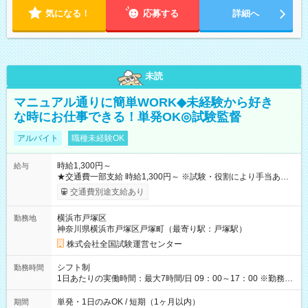
気になる！
応募する
詳細へ
未読
マニュアル通りに簡単WORK◆未経験から好き
な時にお仕事できる！単発OK◎試験監督
アルバイト
職種未経験OK
時給1,300円～
給与
★交通費一部支給 時給1,300円～ ※試験・役割により手当あり
※勤務回数により昇給あり 【即給（前払い）オプションあ
交通費別途支給あり
り！】 希望される場合、勤務から1週間ほどで給与の一部を受け
取れます。 ※手数料418円がかかります。 【過去試験日の収入
横浜市戸塚区
勤務地
例】 ・河合塾模擬試験 8:30～17:30（休憩1時間） 時給1,300円
神奈川県横浜市戸塚区戸塚町（最寄り駅：戸塚駅）
×8時間＝日収10,400円＋交通費 ※当日の役割により時給＋100
円の場合あり ・国家試験 7:00～13:30（休憩なし） 時給1,300
株式会社全国試験運営センター
円（役割手当＋100円）×6時間＝日収8,400円＋交通費 【試用期
間】試用期間なし
シフト制
勤務時間
1日あたりの実働時間：最大7時間/日 09：00～17：00 ※勤務時
間は 試験により異なります。
単発・1日のみOK / 短期（1ヶ月以内）
期間