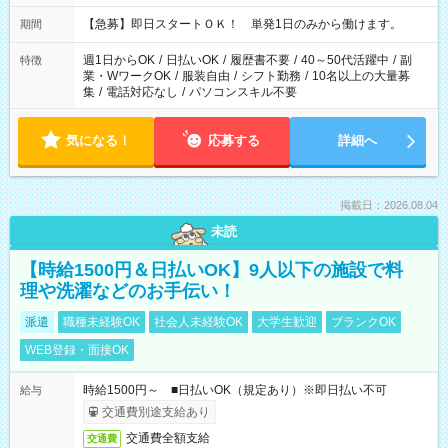
・13：00～22：00 ・22：00～翌6：00 など
【急募】即日スタートＯＫ！ 単発1日のみから働けます。
期間
週1日からOK
/
日払いOK
/
履歴書不要
/
40～50代活躍中
/
副
特徴
業・WワークOK
/
服装自由
/
シフト勤務
/
10名以上の大量募
集
/
電話対応なし
/
パソコンスキル不要
気になる！
応募する
詳細へ
掲載日：2026.08.04
未読
【時給1500円＆日払いOK】9人以下の施設で料
理や洗濯などのお手伝い！
派遣
職種未経験OK
社会人未経験OK
大学生歓迎
ブランクOK
WEB登録・面接OK
時給1500円～ ■日払いOK（規定あり）※即日払い不可
給与
交通費別途支給あり
交通費全額支給
交通費