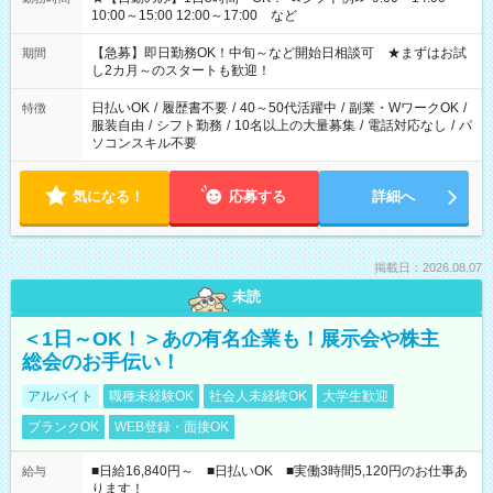
10:00～15:00 12:00～17:00 など
【急募】即日勤務OK！中旬～など開始日相談可 ★まずはお試
期間
し2カ月～のスタートも歓迎！
日払いOK
/
履歴書不要
/
40～50代活躍中
/
副業・WワークOK
/
特徴
服装自由
/
シフト勤務
/
10名以上の大量募集
/
電話対応なし
/
パ
ソコンスキル不要
気になる！
応募する
詳細へ
掲載日：2026.08.07
未読
＜1日～OK！＞あの有名企業も！展示会や株主
総会のお手伝い！
アルバイト
職種未経験OK
社会人未経験OK
大学生歓迎
ブランクOK
WEB登録・面接OK
■日給16,840円～ ■日払いOK ■実働3時間5,120円のお仕事あ
給与
ります！