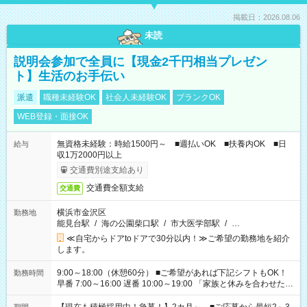
掲載日：2026.08.06
未読
説明会参加で全員に【現金2千円相当プレゼン
ト】生活のお手伝い
派遣
職種未経験OK
社会人未経験OK
ブランクOK
WEB登録・面接OK
無資格未経験：時給1500円～ ■週払いOK ■扶養内OK ■日
給与
収1万2000円以上
交通費別途支給あり
交通費全額支給
交通費
横浜市金沢区
勤務地
能見台駅
/
海の公園柴口駅
/
市大医学部駅
/
…
≪自宅からドアtoドアで30分以内！≫ご希望の勤務地を紹介
します。
9:00～18:00（休憩60分） ■ご希望があれば下記シフトもOK！
勤務時間
早番 7:00～16:00 遅番 10:00～19:00 「家族と休みを合わせた
い」 「余裕を持って夕飯の準備がしたい」 「できれば残業はし
たくない」 など、ご希望を教えてくださいね。 ※Wワーク希望