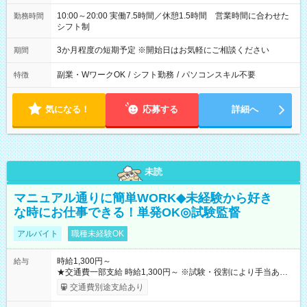
10:00～20:00 実働7.5時間／休憩1.5時間 営業時間に合わせた
勤務時間
シフト制
3か月程度の短期予定 ※開始日はお気軽にご相談ください
期間
副業・WワークOK
/
シフト勤務
/
パソコンスキル不要
特徴
気になる！
応募する
詳細へ
未読
マニュアル通りに簡単WORK◆未経験から好き
な時にお仕事できる！単発OK◎試験監督
アルバイト
職種未経験OK
時給1,300円～
給与
★交通費一部支給 時給1,300円～ ※試験・役割により手当あり
※勤務回数により昇給あり 【即給（前払い）オプションあ
交通費別途支給あり
り！】 希望される場合、勤務から1週間ほどで給与の一部を受け
取れます。 ※手数料418円がかかります。 【過去試験日の収入