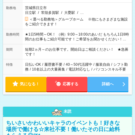
茨城県日立市
勤務地
日立駅
/
常陸多賀駅
/
大甕駅
/
…
＜選べる勤務地＞グループホーム ※他にもさまざまな施設
をご紹介できます！
★1日5時間～OK！ （例）9:00～18:00のあいだ もちろん1日8時
勤務時間
間のお仕事もご紹介可能です！ご希望をお聞かせください！★
家庭の都合でお休みが必要な場合も遠慮なくご相談ください。
※週最低15時間以上の勤務が必要です
短期2ヵ月～のお仕事です。開始日はご相談ください！ ★急募
期間
です！
日払いOK
/
履歴書不要
/
40～50代活躍中
/
服装自由
/
シフト勤
特徴
務
/
10名以上の大量募集
/
電話対応なし
/
パソコンスキル不要
気になる！
応募する
詳細へ
未読
ちいさいかわいいキャラのイベントも！好きな
場所で働ける☆来社不要！働いたその日に給料