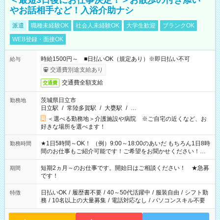
＜最短3日後にお仕事決定！＞お散歩の付き添い
やお話相手など！入浴介助ナシ
派遣
職種未経験OK
社会人未経験OK
大学生歓迎
ブランクOK
WEB登録・面接OK
時給1500円～ ■日払いOK（規定あり）※即日払い不可
給与
交通費別途支給あり
交通費全額支給
交通費
茨城県日立市
勤務地
日立駅
/
常陸多賀駅
/
大甕駅
/
…
＜選べる勤務地＞介護施設や病院 ※ご自宅の近くなど、お
好きな場所を選べます！
★1日5時間～OK！ （例）9:00～18:00のあいだ もちろん1日8時
勤務時間
間のお仕事もご紹介可能です！ご希望をお聞かせください！★
家庭の都合でお休みが必要な場合も遠慮なくご相談ください。
※週最低15時間以上の勤務が必要です
短期2ヵ月～のお仕事です。開始日はご相談ください！ ★急募
期間
です！
日払いOK
/
履歴書不要
/
40～50代活躍中
/
服装自由
/
シフト勤
特徴
務
/
10名以上の大量募集
/
電話対応なし
/
パソコンスキル不要