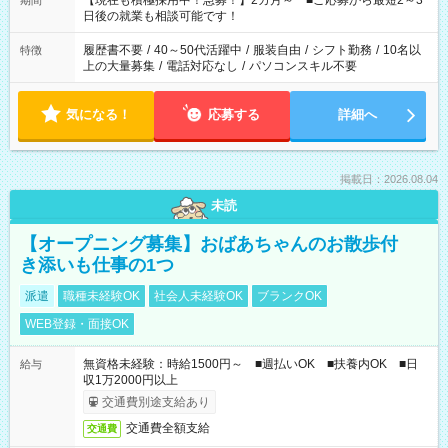
【現在も積極採用中！急募！】2カ月～ ■ご応募から最短2～3
期間
の方へ 今ご覧のお仕事で希望する勤務時間と、もう1つのお仕事
日後の就業も相談可能です！
の勤務時間。 合計で週40時間を超える場合は応募できません。
履歴書不要
/
40～50代活躍中
/
服装自由
/
シフト勤務
/
10名以
特徴
上の大量募集
/
電話対応なし
/
パソコンスキル不要
気になる！
応募する
詳細へ
掲載日：2026.08.04
未読
【オープニング募集】おばあちゃんのお散歩付
き添いも仕事の1つ
派遣
職種未経験OK
社会人未経験OK
ブランクOK
WEB登録・面接OK
無資格未経験：時給1500円～ ■週払いOK ■扶養内OK ■日
給与
収1万2000円以上
交通費別途支給あり
交通費全額支給
交通費