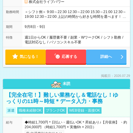
株式会社ライブパワー
＜シフト例＞ 9:00～22:30 12:30～22:00 15:30～21:00 12:30～
勤務時間
19:00 12:30～22:00 上記の時間から好きな時間を選べます！ ※
時間は変更となる可能性があります
9月8日・9日
期間
週1日からOK
/
履歴書不要
/
副業・WワークOK
/
シフト勤務
/
特徴
電話対応なし
/
パソコンスキル不要
気になる！
応募する
詳細へ
掲載日：2026.07.29
未読
【完全在宅！】難しい業務なし＆電話なし！ゆ
っくりの11時～時短＊データ入力・事務
派遣
職種未経験OK
ブランクOK
WEB登録・面接OK
◆時給1,700円＊日払い・週払いOK＊昇給あり♪【月収例】 ・約
給与
204,000円 （時給1,700円 × 実働6h × 20日）