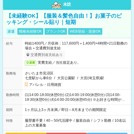
未読
【未経験OK】【服装＆髪色自由！】お菓子のピ
ッキング・シール貼り｜短期
派遣
職種未経験OK
ブランクOK
WEB登録・面接OK
時給1400円／月収例：117,600円＝1,400円×4時間×21日勤務の
給与
場合＋交通費別途支給
交通費別途支給あり
実費支給／当社規定あり。
交通費
さいたま市見沼区
勤務地
七里駅から車6分
/
大宮公園駅
/
大宮(埼玉県)駅
アパレル・日用雑貨
(1)14:00-18:00(休憩0分) (2)14:00-19:00(休憩0分) (3)14:00-
勤務時間
19:30(休憩0分) (4)14:00-20:00(休憩45分) ※お好きな時間が選べ
ます
1ヶ月以上3ヶ月未満／即日～8月末までの期間限定
期間
履歴書不要
/
40～50代活躍中
/
服装自由
/
シフト勤務
/
10名以
特徴
上の大量募集