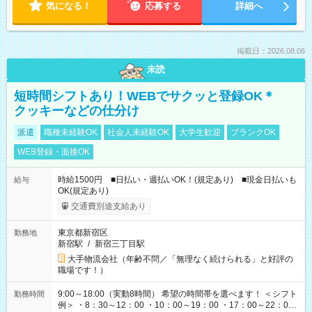
気になる！
応募する
詳細へ
掲載日：2026.08.06
未読
短時間シフトあり！WEBでサクッと登録OK＊
クッキーなどの仕分け
派遣
職種未経験OK
社会人未経験OK
大学生歓迎
ブランクOK
WEB登録・面接OK
時給1500円 ■日払い・週払いOK！(規定あり) ■現金日払いも
給与
OK(規定あり)
交通費別途支給あり
東京都新宿区
勤務地
新宿駅
/
新宿三丁目駅
大手物流会社（年齢不問／「無理なく続けられる」と好評の
職場です！）
9:00～18:00（実動8時間） 希望の時間帯を選べます！ ＜シフト
勤務時間
例＞ ・8：30～12：00 ・10：00～19：00 ・17：00～22：00