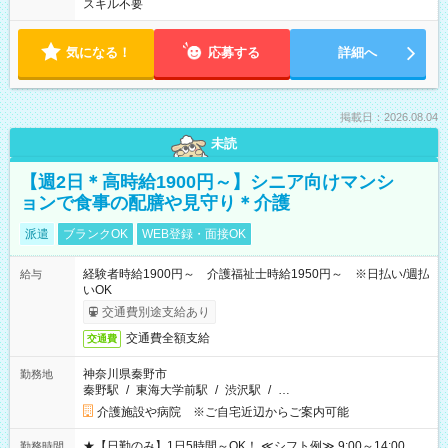
スキル不要
気になる！
応募する
詳細へ
掲載日：2026.08.04
未読
【週2日＊高時給1900円～】シニア向けマンシ
ョンで食事の配膳や見守り＊介護
派遣
ブランクOK
WEB登録・面接OK
経験者時給1900円～ 介護福祉士時給1950円～ ※日払い/週払
給与
いOK
交通費別途支給あり
交通費全額支給
交通費
神奈川県秦野市
勤務地
秦野駅
/
東海大学前駅
/
渋沢駅
/
…
介護施設や病院 ※ご自宅近辺からご案内可能
★【日勤のみ】1日5時間～OK！ ≪シフト例≫ 9:00～14:00
勤務時間