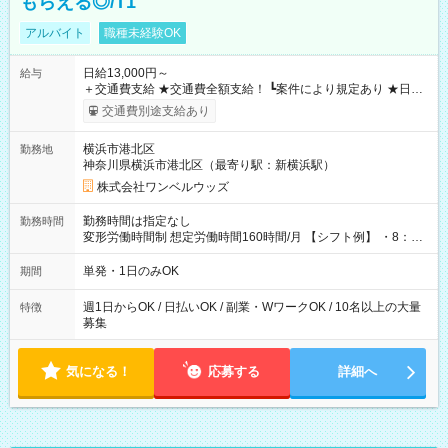
もらえる◎/T1
アルバイト
職種未経験OK
日給13,000円～
給与
＋交通費支給 ★交通費全額支給！ ┗案件により規定あり ★日払
いOK！（規定あり） ┗働いたその日に現金GET♪ お仕事後はコ
交通費別途支給あり
ンビニATMから 日払い分を引き落とせます！ 【試用期間】試
用期間なし
横浜市港北区
勤務地
神奈川県横浜市港北区（最寄り駅：新横浜駅）
株式会社ワンベルウッズ
勤務時間は指定なし
勤務時間
変形労働時間制 想定労働時間160時間/月 【シフト例】 ・8：00
～21：00
単発・1日のみOK
期間
週1日からOK / 日払いOK / 副業・WワークOK / 10名以上の大量
特徴
募集
気になる！
応募する
詳細へ