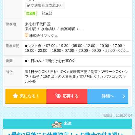
交通費別途支給あり
一部支給
交通費
東京都千代田区
勤務地
東京駅
/
水道橋駅
/
有楽町駅
/
…
株式会社マッシュ
■シフト例 ・07:00～19:30 ・09:00～12:00 ・10:00～17:00 ・
勤務時間
18:00～23:00 ・19:00～07:00 ・20:00～09:00 ・22:00～06:00
etc ★最短で3時間で5,120円のお仕事から 15時間で2万円近く稼
げるお仕事も！ ご希望のお時間に合わせてご紹介！ ※シフトは
■１日のみ・1回だけお仕事OK！
期間
現場によって異なります。 ※勿論、休憩時間はあるのでご安心
ください！
週1日からOK
/
日払いOK
/
履歴書不要
/
副業・WワークOK
/
シ
特徴
フト勤務
/
10名以上の大量募集
/
電話対応なし
/
パソコンスキ
ル不要
気になる！
応募する
詳細へ
掲載日：2026.08.04
未読