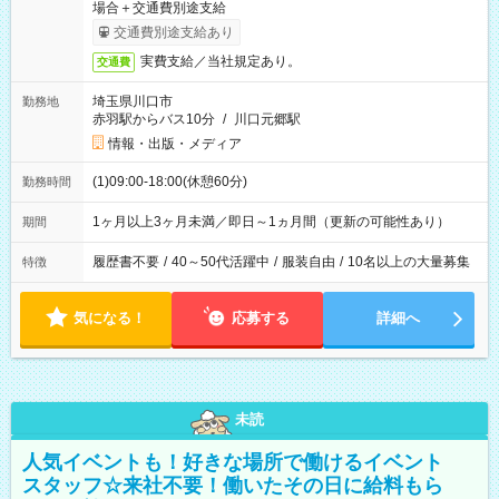
場合＋交通費別途支給
交通費別途支給あり
実費支給／当社規定あり。
交通費
埼玉県川口市
勤務地
赤羽駅からバス10分
/
川口元郷駅
情報・出版・メディア
(1)09:00-18:00(休憩60分)
勤務時間
1ヶ月以上3ヶ月未満／即日～1ヵ月間（更新の可能性あり）
期間
履歴書不要
/
40～50代活躍中
/
服装自由
/
10名以上の大量募集
特徴
気になる！
応募する
詳細へ
未読
人気イベントも！好きな場所で働けるイベント
スタッフ☆来社不要！働いたその日に給料もら