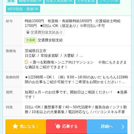
派遣
職種未経験OK
社会人未経験OK
大学生歓迎
ブランクOK
WEB登録・面接OK
時給1500円 有資格・有経験時給1650円 介護福祉士時給
給与
1700円 ■日払いOK（規定あり）※即日払い不可
交通費別途支給あり
交通費全額支給
交通費
茨城県日立市
勤務地
日立駅
/
常陸多賀駅
/
大甕駅
/
…
＜選べる勤務地＞シニア向けマンション ※他にもさまざま
な施設をご紹介できます！
★1日5時間～OK！ （例）9:00～18:00のあいだ もちろん1日8時
勤務時間
間のお仕事もご紹介可能です！ご希望をお聞かせください！★
家庭の都合でお休みが必要な場合も遠慮なくご相談ください。
※週最低15時間以上の勤務が必要です
短期2ヵ月～のお仕事です。開始日はご相談ください！ ★急募
期間
です！
日払いOK
/
履歴書不要
/
40～50代活躍中
/
服装自由
/
シフト勤
特徴
務
/
10名以上の大量募集
/
電話対応なし
/
パソコンスキル不要
気になる！
応募する
詳細へ