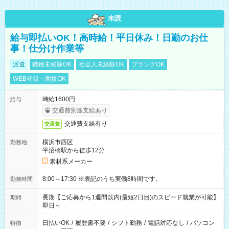
未読
給与即払いOK！高時給！平日休み！日勤のお仕
事！仕分け作業等
派遣
職種未経験OK
社会人未経験OK
ブランクOK
WEB登録・面接OK
時給1600円
給与
交通費別途支給あり
交通費支給有り
交通費
横浜市西区
勤務地
平沼橋駅から徒歩12分
素材系メーカー
8:00～17:30 ※表記のうち実働8時間です。
勤務時間
長期【ご応募から1週間以内(最短2日目)のスピード就業が可能】
期間
即日～
日払いOK
/
履歴書不要
/
シフト勤務
/
電話対応なし
/
パソコン
特徴