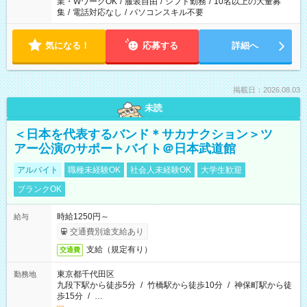
業・WワークOK
/
服装自由
/
シフト勤務
/
10名以上の大量募
集
/
電話対応なし
/
パソコンスキル不要
気になる！
応募する
詳細へ
掲載日：2026.08.03
未読
＜日本を代表するバンド＊サカナクション＞ツ
アー公演のサポートバイト＠日本武道館
アルバイト
職種未経験OK
社会人未経験OK
大学生歓迎
ブランクOK
時給1250円～
給与
交通費別途支給あり
支給（規定有り）
交通費
東京都千代田区
勤務地
九段下駅から徒歩5分
/
竹橋駅から徒歩10分
/
神保町駅から徒
歩15分
/
…