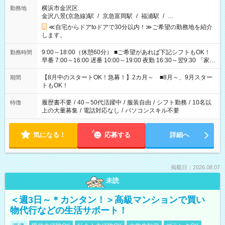
横浜市金沢区
勤務地
金沢八景(京急線)駅
/
京急富岡駅
/
福浦駅
/
…
≪自宅からドアtoドアで30分以内！≫ご希望の勤務地を紹介
します。
9:00～18:00（休憩60分） ■ご希望があれば下記シフトもOK！
勤務時間
早番 7:00～16:00 遅番 10:00～19:00 夜勤 16:30～翌9:30 「家族
と休みを合わせたい」 「余裕を持って夕飯の準備がしたい」
「できれば残業はしたくない」 など、ご希望を教えてください
【8月中のスタートOK！急募！】2カ月～ ■8月～、9月スター
期間
ね。 ※Wワーク希望の方へ 今ご覧のお仕事で希望する勤務時間
トもOK！
と、もう1つのお仕事の勤務時間。 合計で週40時間を超える場
合は応募できません。
履歴書不要
/
40～50代活躍中
/
服装自由
/
シフト勤務
/
10名以
特徴
上の大量募集
/
電話対応なし
/
パソコンスキル不要
気になる！
応募する
詳細へ
掲載日：2026.08.07
未読
＜週3日～＊カンタン！＞高級マンションで買い
物代行などの生活サポート！