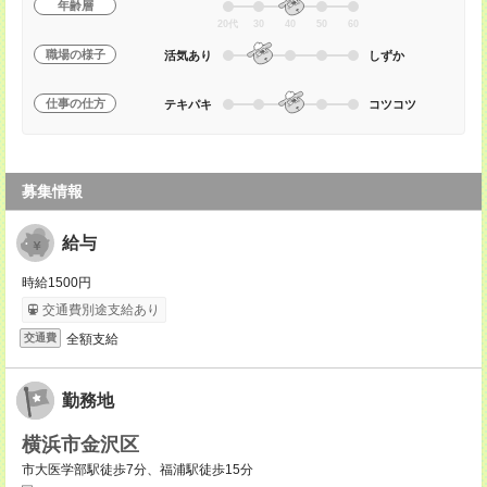
年齢層
20代
30
40
50
60
職場の様子
活気あり
しずか
仕事の仕方
テキパキ
コツコツ
募集情報
給与
時給1500円
交通費別途支給あり
全額支給
交通費
勤務地
横浜市金沢区
市大医学部駅徒歩7分、福浦駅徒歩15分