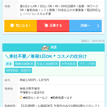
週1日からOK
/
日払いOK
/
40～50代活躍中
/
副業・Wワーク
特徴
OK
/
服装自由
/
シフト勤務
/
10名以上の大量募集
/
電話対応な
し
/
パソコンスキル不要
気になる！
応募する
詳細へ
掲載日：2026.08.06
未読
＼来社不要／単発1日OK＊コスメの仕分け
派遣
職種未経験OK
社会人未経験OK
大学生歓迎
ブランクOK
WEB登録・面接OK
時給1,500円～1,875円
給与
神奈川県平塚市
勤務地
平塚駅から徒歩5分
■物流センターなど ■勤務地選べます
【1日3時間～も相談OK!】午前中のみや18時以降などのシフト
勤務時間