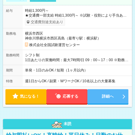
時給1,300円～
給与
★交通費一部支給 時給1,300円～ ※試験・役割により手当あり
※勤務回数により昇給あり 【即給（前払い）オプションあ
交通費別途支給あり
り！】 希望される場合、勤務から1週間ほどで給与の一部を受け
取れます。 ※手数料418円がかかります。 【過去試験日の収入
横浜市西区
勤務地
例】 ・河合塾模擬試験 8:30～17:30（休憩1時間） 時給1,300円
神奈川県横浜市西区高島（最寄り駅：横浜駅）
×8時間＝日収10,400円＋交通費 ※当日の役割により時給＋100
円の場合あり ・国家試験 7:00～13:30（休憩なし） 時給1,300
株式会社全国試験運営センター
円（役割手当＋100円）×6時間＝日収8,400円＋交通費 【試用期
間】試用期間なし
シフト制
勤務時間
1日あたりの実働時間：最大7時間/日 09：00～17：00 ※勤務時
間は 試験により異なります。
単発・1日のみOK / 短期（1ヶ月以内）
期間
週1日からOK / 副業・WワークOK / 10名以上の大量募集
特徴
気になる！
応募する
詳細へ
未読