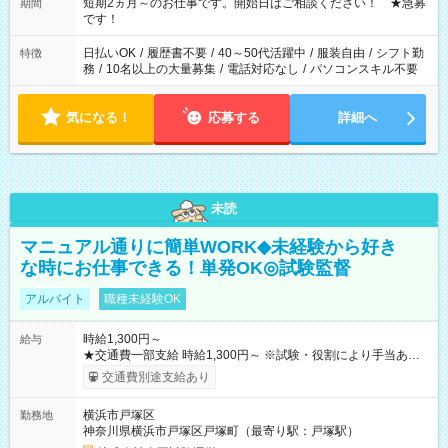
※週最低15時間以上の勤務が必要です
短期2ヵ月～のお仕事です。開始日はご相談ください！ ★急募
期間
です！
日払いOK
/
履歴書不要
/
40～50代活躍中
/
服装自由
/
シフト勤
特徴
務
/
10名以上の大量募集
/
電話対応なし
/
パソコンスキル不要
気になる！
応募する
詳細へ
未読
マニュアル通りに簡単WORK◆未経験から好き
な時にお仕事できる！単発OK◎試験監督
アルバイト
職種未経験OK
時給1,300円～
給与
★交通費一部支給 時給1,300円～ ※試験・役割により手当あり
※勤務回数により昇給あり 【即給（前払い）オプションあ
交通費別途支給あり
り！】 希望される場合、勤務から1週間ほどで給与の一部を受け
取れます。 ※手数料418円がかかります。 【過去試験日の収入
横浜市戸塚区
勤務地
例】 ・河合塾模擬試験 8:30～17:30（休憩1時間） 時給1,300円
神奈川県横浜市戸塚区戸塚町（最寄り駅：戸塚駅）
×8時間＝日収10,400円＋交通費 ※当日の役割により時給＋100