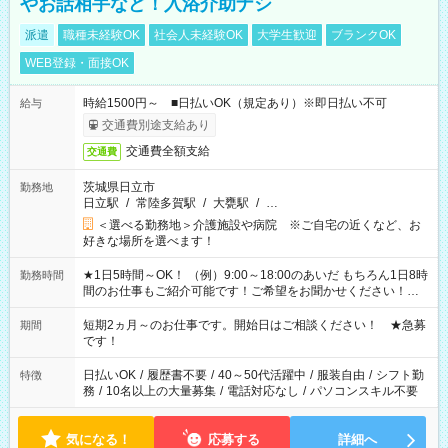
やお話相手など！入浴介助ナシ
派遣
職種未経験OK
社会人未経験OK
大学生歓迎
ブランクOK
WEB登録・面接OK
時給1500円～ ■日払いOK（規定あり）※即日払い不可
給与
交通費別途支給あり
交通費全額支給
交通費
茨城県日立市
勤務地
日立駅
/
常陸多賀駅
/
大甕駅
/
…
＜選べる勤務地＞介護施設や病院 ※ご自宅の近くなど、お
好きな場所を選べます！
★1日5時間～OK！ （例）9:00～18:00のあいだ もちろん1日8時
勤務時間
間のお仕事もご紹介可能です！ご希望をお聞かせください！★
家庭の都合でお休みが必要な場合も遠慮なくご相談ください。
※週最低15時間以上の勤務が必要です
短期2ヵ月～のお仕事です。開始日はご相談ください！ ★急募
期間
です！
日払いOK
/
履歴書不要
/
40～50代活躍中
/
服装自由
/
シフト勤
特徴
務
/
10名以上の大量募集
/
電話対応なし
/
パソコンスキル不要
気になる！
応募する
詳細へ