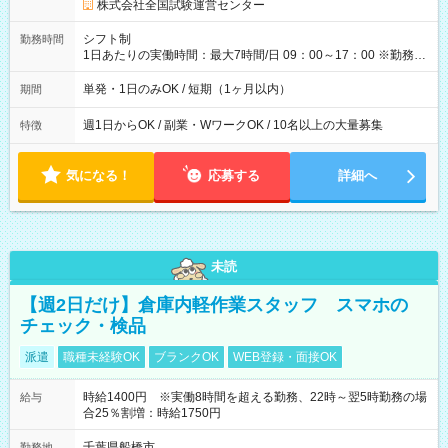
円の場合あり ・国家試験 7:00～13:30（休憩なし） 時給1,300
株式会社全国試験運営センター
円（役割手当＋100円）×6時間＝日収8,400円＋交通費 【試用期
間】試用期間なし
シフト制
勤務時間
1日あたりの実働時間：最大7時間/日 09：00～17：00 ※勤務時
間は 試験により異なります。
単発・1日のみOK / 短期（1ヶ月以内）
期間
週1日からOK / 副業・WワークOK / 10名以上の大量募集
特徴
気になる！
応募する
詳細へ
未読
【週2日だけ】倉庫内軽作業スタッフ スマホの
チェック・検品
派遣
職種未経験OK
ブランクOK
WEB登録・面接OK
時給1400円 ※実働8時間を超える勤務、22時～翌5時勤務の場
給与
合25％割増：時給1750円
千葉県船橋市
勤務地