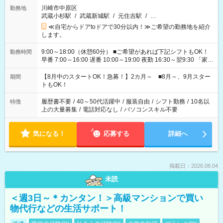
川崎市中原区
勤務地
武蔵小杉駅
/
武蔵新城駅
/
元住吉駅
/
…
≪自宅からドアtoドアで30分以内！≫ご希望の勤務地を紹介
します。
9:00～18:00（休憩60分） ■ご希望があれば下記シフトもOK！
勤務時間
早番 7:00～16:00 遅番 10:00～19:00 夜勤 16:30～翌9:30 「家族
と休みを合わせたい」 「余裕を持って夕飯の準備がしたい」
「できれば残業はしたくない」 など、ご希望を教えてください
【8月中のスタートOK！急募！】2カ月～ ■8月～、9月スター
期間
ね。 ※Wワーク希望の方へ 今ご覧のお仕事で希望する勤務時間
トもOK！
と、もう1つのお仕事の勤務時間。 合計で週40時間を超える場
合は応募できません。
履歴書不要
/
40～50代活躍中
/
服装自由
/
シフト勤務
/
10名以
特徴
上の大量募集
/
電話対応なし
/
パソコンスキル不要
気になる！
応募する
詳細へ
掲載日：2026.08.04
未読
＜週3日～＊カンタン！＞高級マンションで買い
物代行などの生活サポート！