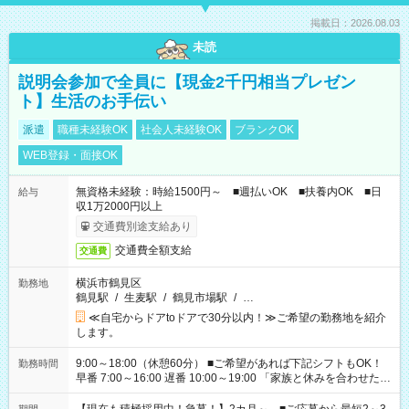
掲載日：2026.08.03
未読
説明会参加で全員に【現金2千円相当プレゼン
ト】生活のお手伝い
派遣
職種未経験OK
社会人未経験OK
ブランクOK
WEB登録・面接OK
無資格未経験：時給1500円～ ■週払いOK ■扶養内OK ■日
給与
収1万2000円以上
交通費別途支給あり
交通費全額支給
交通費
横浜市鶴見区
勤務地
鶴見駅
/
生麦駅
/
鶴見市場駅
/
…
≪自宅からドアtoドアで30分以内！≫ご希望の勤務地を紹介
します。
9:00～18:00（休憩60分） ■ご希望があれば下記シフトもOK！
勤務時間
早番 7:00～16:00 遅番 10:00～19:00 「家族と休みを合わせた
い」 「余裕を持って夕飯の準備がしたい」 「できれば残業はし
たくない」 など、ご希望を教えてくださいね。 ※Wワーク希望