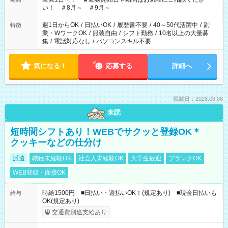
い！ ＃8月～ ＃9月～
週1日からOK
/
日払いOK
/
履歴書不要
/
40～50代活躍中
/
副
特徴
業・WワークOK
/
服装自由
/
シフト勤務
/
10名以上の大量募
集
/
電話対応なし
/
パソコンスキル不要
気になる！
応募する
詳細へ
掲載日：2026.08.06
未読
短時間シフトあり！WEBでサクッと登録OK＊
クッキーなどの仕分け
派遣
職種未経験OK
社会人未経験OK
大学生歓迎
ブランクOK
WEB登録・面接OK
時給1500円 ■日払い・週払いOK！(規定あり) ■現金日払いも
給与
OK(規定あり)
交通費別途支給あり