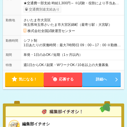
★交通費一部支給 時給1,300円～ ※試験・役割により手当あり
※勤務回数により昇給あり 【即給（前払い）オプションあ
交通費別途支給あり
り！】 希望される場合、勤務から1週間ほどで給与の一部を受け
取れます。 ※手数料418円がかかります。 【過去試験日の収入
さいたま市大宮区
勤務地
例】 ・河合塾模擬試験 8:30～17:30（休憩1時間） 時給1,300円
埼玉県埼玉県さいたま市大宮区錦町（最寄り駅：大宮駅）
×8時間＝日収10,400円＋交通費 ※当日の役割により時給＋100
円の場合あり ・国家試験 7:00～13:30（休憩なし） 時給1,300
株式会社全国試験運営センター
円（役割手当＋100円）×6時間＝日収8,400円＋交通費 【試用期
間】試用期間なし
シフト制
勤務時間
1日あたりの実働時間：最大7時間/日 09：00～17：00 ※勤務時
間は 試験により異なります。
単発・1日のみOK / 短期（1ヶ月以内）
期間
週1日からOK / 副業・WワークOK / 10名以上の大量募集
特徴
気になる！
応募する
詳細へ
編集部イチオシ