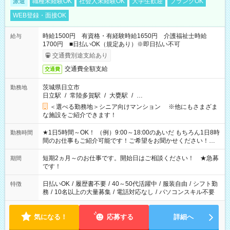
派遣
職種未経験OK
社会人未経験OK
大学生歓迎
ブランクOK
WEB登録・面接OK
時給1500円 有資格・有経験時給1650円 介護福祉士時給
給与
1700円 ■日払いOK（規定あり）※即日払い不可
交通費別途支給あり
交通費全額支給
交通費
茨城県日立市
勤務地
日立駅
/
常陸多賀駅
/
大甕駅
/
…
＜選べる勤務地＞シニア向けマンション ※他にもさまざま
な施設をご紹介できます！
★1日5時間～OK！ （例）9:00～18:00のあいだ もちろん1日8時
勤務時間
間のお仕事もご紹介可能です！ご希望をお聞かせください！★
家庭の都合でお休みが必要な場合も遠慮なくご相談ください。
※週最低15時間以上の勤務が必要です
短期2ヵ月～のお仕事です。開始日はご相談ください！ ★急募
期間
です！
日払いOK
/
履歴書不要
/
40～50代活躍中
/
服装自由
/
シフト勤
特徴
務
/
10名以上の大量募集
/
電話対応なし
/
パソコンスキル不要
気になる！
応募する
詳細へ