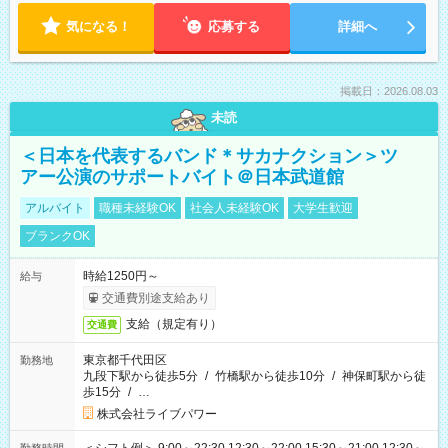
気になる！
応募する
詳細へ
掲載日：2026.08.03
未読
＜日本を代表するバンド＊サカナクション＞ツ
アー公演のサポートバイト＠日本武道館
アルバイト
職種未経験OK
社会人未経験OK
大学生歓迎
ブランクOK
時給1250円～
給与
交通費別途支給あり
支給（規定有り）
交通費
東京都千代田区
勤務地
九段下駅から徒歩5分
/
竹橋駅から徒歩10分
/
神保町駅から徒
歩15分
/
…
株式会社ライブパワー