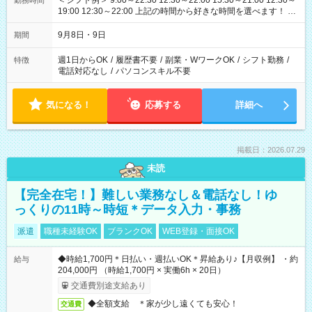
＜シフト例＞ 9:00～22:30 12:30～22:00 15:30～21:00 12:30～
勤務時間
19:00 12:30～22:00 上記の時間から好きな時間を選べます！ ※
時間は変更となる可能性があります
9月8日・9日
期間
週1日からOK
/
履歴書不要
/
副業・WワークOK
/
シフト勤務
/
特徴
電話対応なし
/
パソコンスキル不要
気になる！
応募する
詳細へ
掲載日：2026.07.29
未読
【完全在宅！】難しい業務なし＆電話なし！ゆ
っくりの11時～時短＊データ入力・事務
派遣
職種未経験OK
ブランクOK
WEB登録・面接OK
◆時給1,700円＊日払い・週払いOK＊昇給あり♪【月収例】 ・約
給与
204,000円 （時給1,700円 × 実働6h × 20日）
交通費別途支給あり
◆全額支給 ＊家が少し遠くても安心！
交通費