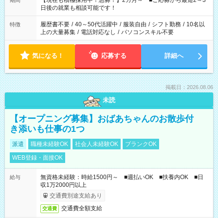
【現在も積極採用中！急募！】2カ月～ ■ご応募から最短2～3
期間
の方へ 今ご覧のお仕事で希望する勤務時間と、もう1つのお仕事
日後の就業も相談可能です！
の勤務時間。 合計で週40時間を超える場合は応募できません。
履歴書不要
/
40～50代活躍中
/
服装自由
/
シフト勤務
/
10名以
特徴
上の大量募集
/
電話対応なし
/
パソコンスキル不要
気になる！
応募する
詳細へ
掲載日：2026.08.06
未読
【オープニング募集】おばあちゃんのお散歩付
き添いも仕事の1つ
派遣
職種未経験OK
社会人未経験OK
ブランクOK
WEB登録・面接OK
無資格未経験：時給1500円～ ■週払いOK ■扶養内OK ■日
給与
収1万2000円以上
交通費別途支給あり
交通費全額支給
交通費