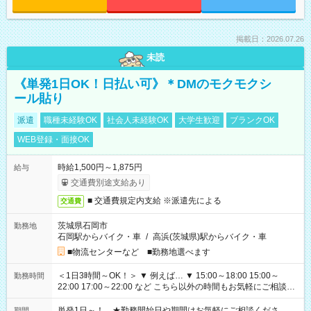
掲載日：2026.07.26
未読
《単発1日OK！日払い可》＊DMのモクモクシ
ール貼り
派遣
職種未経験OK
社会人未経験OK
大学生歓迎
ブランクOK
WEB登録・面接OK
時給1,500円～1,875円
給与
交通費別途支給あり
■ 交通費規定内支給 ※派遣先による
交通費
茨城県石岡市
勤務地
石岡駅からバイク・車
/
高浜(茨城県)駅からバイク・車
■物流センターなど ■勤務地選べます
＜1日3時間～OK！＞ ▼ 例えば… ▼ 15:00～18:00 15:00～
勤務時間
22:00 17:00～22:00 など こちら以外の時間もお気軽にご相談く
ださい！
単発1日～！ ★勤務開始日や期間はお気軽にご相談くださ
期間