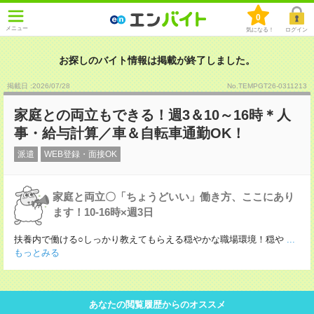
0
メニュー
気になる！
ログイン
お探しのバイト情報は掲載が終了しました。
掲載日 :2026
/
07
/
28
No.TEMPGT26-0311213
家庭との両立もできる！週3＆10～16時＊人
事・給与計算／車＆自転車通勤OK！
派遣
WEB登録・面接OK
家庭と両立〇「ちょうどいい」働き方、ここにあり
ます！10-16時×週3日
扶養内で働ける○しっかり教えてもらえる穏やかな職場環境！穏や
...
もっとみる
あなたの閲覧履歴からのオススメ