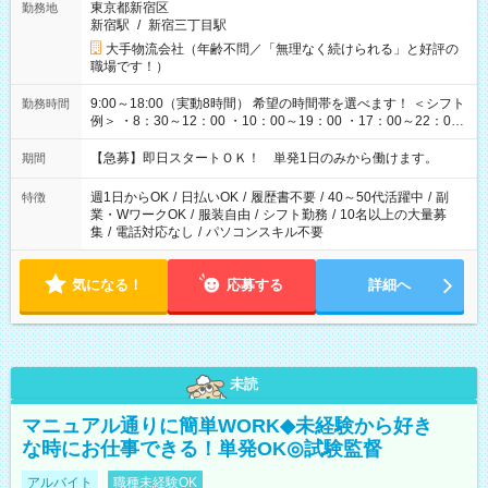
東京都新宿区
勤務地
新宿駅
/
新宿三丁目駅
大手物流会社（年齢不問／「無理なく続けられる」と好評の
職場です！）
9:00～18:00（実動8時間） 希望の時間帯を選べます！ ＜シフト
勤務時間
例＞ ・8：30～12：00 ・10：00～19：00 ・17：00～22：00
・13：00～22：00 ・22：00～翌6：00 など
【急募】即日スタートＯＫ！ 単発1日のみから働けます。
期間
週1日からOK
/
日払いOK
/
履歴書不要
/
40～50代活躍中
/
副
特徴
業・WワークOK
/
服装自由
/
シフト勤務
/
10名以上の大量募
集
/
電話対応なし
/
パソコンスキル不要
気になる！
応募する
詳細へ
未読
マニュアル通りに簡単WORK◆未経験から好き
な時にお仕事できる！単発OK◎試験監督
アルバイト
職種未経験OK