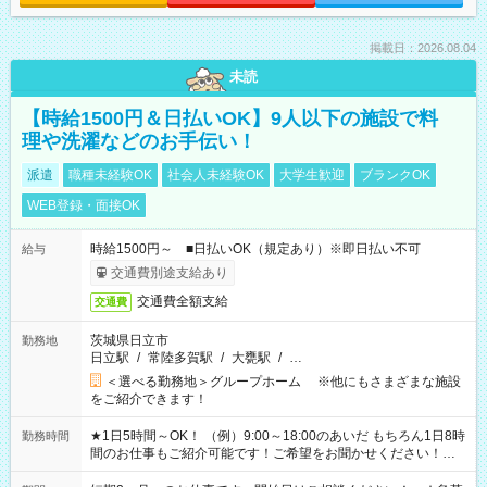
掲載日：2026.08.04
未読
【時給1500円＆日払いOK】9人以下の施設で料
理や洗濯などのお手伝い！
派遣
職種未経験OK
社会人未経験OK
大学生歓迎
ブランクOK
WEB登録・面接OK
時給1500円～ ■日払いOK（規定あり）※即日払い不可
給与
交通費別途支給あり
交通費全額支給
交通費
茨城県日立市
勤務地
日立駅
/
常陸多賀駅
/
大甕駅
/
…
＜選べる勤務地＞グループホーム ※他にもさまざまな施設
をご紹介できます！
★1日5時間～OK！ （例）9:00～18:00のあいだ もちろん1日8時
勤務時間
間のお仕事もご紹介可能です！ご希望をお聞かせください！★
家庭の都合でお休みが必要な場合も遠慮なくご相談ください。