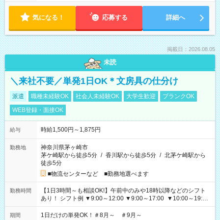
気になる！
応募する
詳細へ
掲載日：2026.08.05
未読
＼来社不要／単発1日OK＊文房具の仕分け
派遣
職種未経験OK
社会人未経験OK
大学生歓迎
ブランクOK
WEB登録・面接OK
時給1,500円～1,875円
給与
神奈川県茅ヶ崎市
勤務地
茅ケ崎駅から徒歩5分
/
香川駅から徒歩5分
/
北茅ケ崎駅から
徒歩5分
■物流センターなど ■勤務地選べます
【1日3時間～も相談OK!】午前中のみや18時以降などのシフト
勤務時間
あり！ シフト例 ▼9:00～12:00 ▼9:00～17:00 ▼10:00～19:00
▼18:00～21:00
1日だけの単発OK！＃8月～ ＃9月～
期間