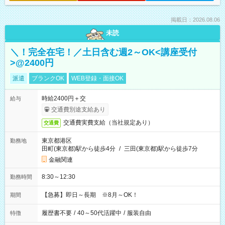
掲載日：2026.08.06
未読
＼！完全在宅！／土日含む週2～OK<講座受付
>@2400円
派遣
ブランクOK
WEB登録・面接OK
時給2400円＋交
給与
交通費別途支給あり
交通費実費支給（当社規定あり）
交通費
東京都港区
勤務地
田町(東京都)駅から徒歩4分
/
三田(東京都)駅から徒歩7分
金融関連
8:30～12:30
勤務時間
【急募】即日～長期 ※8月～OK！
期間
履歴書不要
/
40～50代活躍中
/
服装自由
特徴