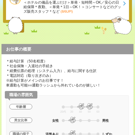
＜ホテルの備品を運ぶだけ＞単発・短時間～OK／安心の日
給保障＊夜勤、＜単発＊1日～OK！＞コンサートなどのグッ
ズ販売スタッフ＊など
(8/6UP!)
お仕事の概要
＊給与計算 （50名程度）
＊社会保険・入退社の手続き
＊経費伝票の処理（システム入力）、給与に関する仕訳
＊電話対応（取り次ぎのみ）
※給与計算がメインのお仕事です！
車通勤も可能○○通勤ラッシュから外れているのが嬉しい！
職場の雰囲気
年齢層
20代
30
40
50
60
男女比率
女性
男性
職場の様子
活気あり
しずか