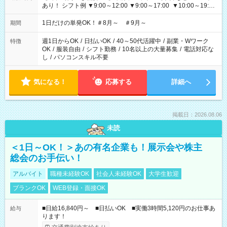
あり！ シフト例 ▼9:00～12:00 ▼9:00～17:00 ▼10:00～19:00
▼18:00～21:00
1日だけの単発OK！＃8月～ ＃9月～
期間
週1日からOK
/
日払いOK
/
40～50代活躍中
/
副業・Wワーク
特徴
OK
/
服装自由
/
シフト勤務
/
10名以上の大量募集
/
電話対応な
し
/
パソコンスキル不要
気になる！
応募する
詳細へ
掲載日：2026.08.06
未読
＜1日～OK！＞あの有名企業も！展示会や株主
総会のお手伝い！
アルバイト
職種未経験OK
社会人未経験OK
大学生歓迎
ブランクOK
WEB登録・面接OK
■日給16,840円～ ■日払いOK ■実働3時間5,120円のお仕事あ
給与
ります！