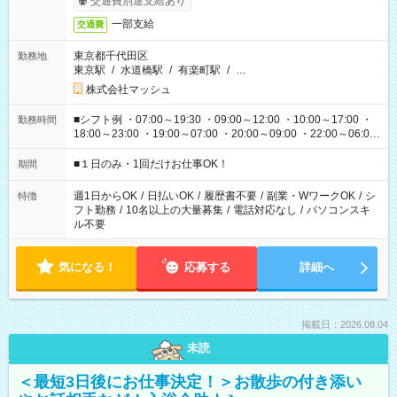
交通費別途支給あり
一部支給
交通費
東京都千代田区
勤務地
東京駅
/
水道橋駅
/
有楽町駅
/
…
株式会社マッシュ
■シフト例 ・07:00～19:30 ・09:00～12:00 ・10:00～17:00 ・
勤務時間
18:00～23:00 ・19:00～07:00 ・20:00～09:00 ・22:00～06:00
etc ★最短で3時間で5,120円のお仕事から 15時間で2万円近く稼
げるお仕事も！ ご希望のお時間に合わせてご紹介！ ※シフトは
■１日のみ・1回だけお仕事OK！
期間
現場によって異なります。 ※勿論、休憩時間はあるのでご安心
ください！
週1日からOK
/
日払いOK
/
履歴書不要
/
副業・WワークOK
/
シ
特徴
フト勤務
/
10名以上の大量募集
/
電話対応なし
/
パソコンスキ
ル不要
気になる！
応募する
詳細へ
掲載日：2026.08.04
未読
＜最短3日後にお仕事決定！＞お散歩の付き添い