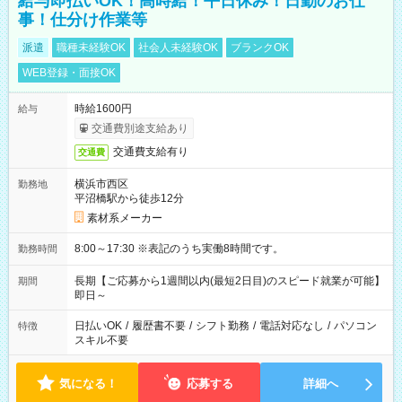
給与即払いOK！高時給！平日休み！日勤のお仕
事！仕分け作業等
派遣
職種未経験OK
社会人未経験OK
ブランクOK
WEB登録・面接OK
時給1600円
給与
交通費別途支給あり
交通費支給有り
交通費
横浜市西区
勤務地
平沼橋駅から徒歩12分
素材系メーカー
8:00～17:30 ※表記のうち実働8時間です。
勤務時間
長期【ご応募から1週間以内(最短2日目)のスピード就業が可能】
期間
即日～
日払いOK
/
履歴書不要
/
シフト勤務
/
電話対応なし
/
パソコン
特徴
スキル不要
気になる！
応募する
詳細へ