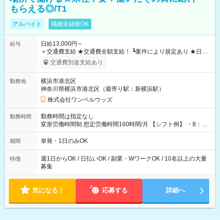
もらえる◎/T1
アルバイト
職種未経験OK
日給13,000円～
給与
＋交通費支給 ★交通費全額支給！ ┗案件により規定あり ★日払
いOK！（規定あり） ┗働いたその日に現金GET♪ お仕事後はコ
交通費別途支給あり
ンビニATMから 日払い分を引き落とせます！ 【試用期間】試
用期間なし
横浜市港北区
勤務地
神奈川県横浜市港北区（最寄り駅：新横浜駅）
株式会社ワンベルウッズ
勤務時間は指定なし
勤務時間
変形労働時間制 想定労働時間160時間/月 【シフト例】 ・8：00
～21：00
単発・1日のみOK
期間
週1日からOK / 日払いOK / 副業・WワークOK / 10名以上の大量
特徴
募集
気になる！
応募する
詳細へ