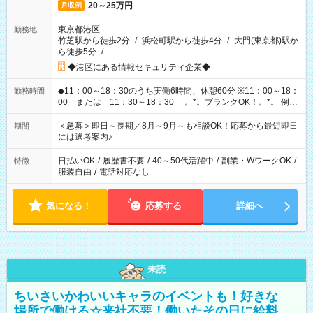
20～25万円
月収例
東京都港区
勤務地
竹芝駅から徒歩2分
/
浜松町駅から徒歩4分
/
大門(東京都)駅か
ら徒歩5分
/
…
◆港区にある情報セキュリティ企業◆
◆11：00～18：30のうち実働6時間、休憩60分 ※11：00～18：
勤務時間
00 または 11：30～18：30 。*。ブランクOK！。*。 例え
ば前職が、 在宅/財団法人/事務/コールセンター/受付/販売/カフェ
スタッフ スイーツ販売/ホテルフロント/化粧品販売/など 様々な
＜急募＞即日～長期／8月～9月～も相談OK！応募から最短即日
期間
業界から入社して活躍されています♪
には選考案内♪
日払いOK
/
履歴書不要
/
40～50代活躍中
/
副業・WワークOK
/
特徴
服装自由
/
電話対応なし
気になる！
応募する
詳細へ
未読
ちいさいかわいいキャラのイベントも！好きな
場所で働ける☆来社不要！働いたその日に給料