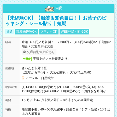
未読
【未経験OK】【服装＆髪色自由！】お菓子のピ
ッキング・シール貼り｜短期
派遣
職種未経験OK
ブランクOK
WEB登録・面接OK
時給1400円／月収例：117,600円＝1,400円×4時間×21日勤務の
給与
場合＋交通費別途支給
交通費別途支給あり
実費支給／当社規定あり。
交通費
さいたま市見沼区
勤務地
七里駅から車6分
/
大宮公園駅
/
大宮(埼玉県)駅
アパレル・日用雑貨
(1)14:00-18:00(休憩0分) (2)14:00-19:00(休憩0分) (3)14:00-
勤務時間
19:30(休憩0分) (4)14:00-20:00(休憩45分) ※お好きな時間が選べ
ます
1ヶ月以上3ヶ月未満／即日～8月末までの期間限定
期間
履歴書不要
/
40～50代活躍中
/
服装自由
/
シフト勤務
/
10名以
特徴
上の大量募集