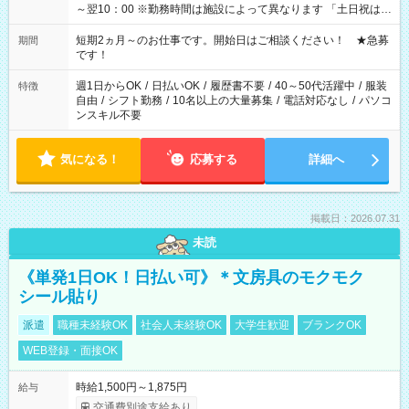
～翌10：00 ※勤務時間は施設によって異なります 「土日祝は休
みたい」 「しっかり稼ぎたい」 「もう少し遅い時間から始めた
い」など ご希望にあったお仕事をご案内いたします。 ※未経験
短期2ヵ月～のお仕事です。開始日はご相談ください！ ★急募
期間
の方の場合は1～2ヶ月間は日中での仕事を経験いただき、 お
です！
仕事に慣れてからの夜勤になります。 ★家庭の都合でお休みが
必要な場合も遠慮なくご相談ください。
週1日からOK
/
日払いOK
/
履歴書不要
/
40～50代活躍中
/
服装
特徴
自由
/
シフト勤務
/
10名以上の大量募集
/
電話対応なし
/
パソコ
ンスキル不要
気になる！
応募する
詳細へ
掲載日：2026.07.31
未読
《単発1日OK！日払い可》＊文房具のモクモク
シール貼り
派遣
職種未経験OK
社会人未経験OK
大学生歓迎
ブランクOK
WEB登録・面接OK
時給1,500円～1,875円
給与
交通費別途支給あり