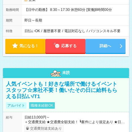
【日中の勤務】 8:30～17:30 休憩60分 [実働]8時間00分
勤務時間
即日～長期
期間
日払いOK
/
履歴書不要
/
電話対応なし
/
パソコンスキル不要
特徴
気になる！
応募する
詳細へ
未読
人気イベントも！好きな場所で働けるイベント
スタッフ☆来社不要！働いたその日に給料もら
える日払い/T1
アルバイト
職種未経験OK
日給13,000円～
給与
＋交通費支給 ★交通費全額支給！ ┗案件により規定あり ★日払
いOK！（規定あり） ┗働いたその日に現金GET♪ お仕事後はコ
交通費別途支給あり
ンビニATMから 日払い分を引き落とせます！ 【試用期間】試