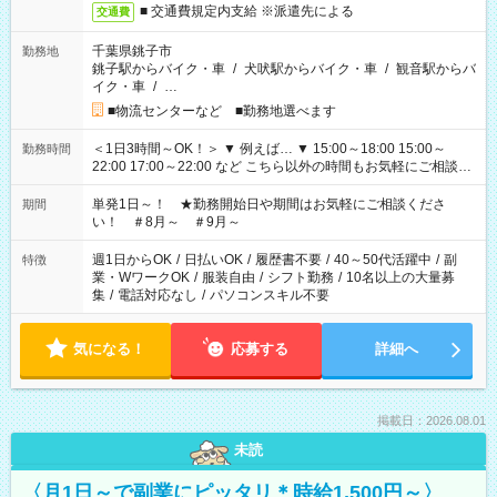
■ 交通費規定内支給 ※派遣先による
交通費
千葉県銚子市
勤務地
銚子駅からバイク・車
/
犬吠駅からバイク・車
/
観音駅からバ
イク・車
/
…
■物流センターなど ■勤務地選べます
＜1日3時間～OK！＞ ▼ 例えば… ▼ 15:00～18:00 15:00～
勤務時間
22:00 17:00～22:00 など こちら以外の時間もお気軽にご相談く
ださい！
単発1日～！ ★勤務開始日や期間はお気軽にご相談くださ
期間
い！ ＃8月～ ＃9月～
週1日からOK
/
日払いOK
/
履歴書不要
/
40～50代活躍中
/
副
特徴
業・WワークOK
/
服装自由
/
シフト勤務
/
10名以上の大量募
集
/
電話対応なし
/
パソコンスキル不要
気になる！
応募する
詳細へ
掲載日：2026.08.01
未読
〈月1日～で副業にピッタリ＊時給1,500円～〉