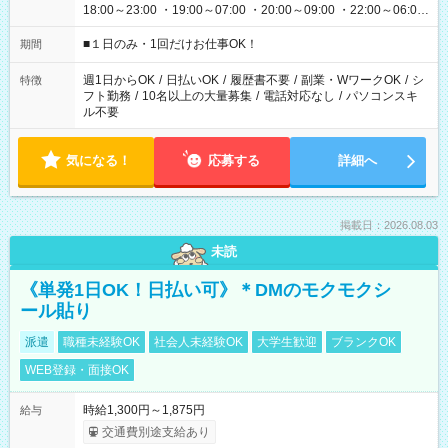
18:00～23:00 ・19:00～07:00 ・20:00～09:00 ・22:00～06:00
etc ★最短で3時間で5,120円のお仕事から 15時間で2万円近く稼
げるお仕事も！ ご希望のお時間に合わせてご紹介！ ※シフトは
■１日のみ・1回だけお仕事OK！
期間
現場によって異なります。 ※勿論、休憩時間はあるのでご安心
ください！
週1日からOK
/
日払いOK
/
履歴書不要
/
副業・WワークOK
/
シ
特徴
フト勤務
/
10名以上の大量募集
/
電話対応なし
/
パソコンスキ
ル不要
気になる！
応募する
詳細へ
掲載日：2026.08.03
未読
《単発1日OK！日払い可》＊DMのモクモクシ
ール貼り
派遣
職種未経験OK
社会人未経験OK
大学生歓迎
ブランクOK
WEB登録・面接OK
時給1,300円～1,875円
給与
交通費別途支給あり