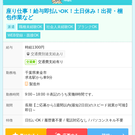
座り仕事！給与即払いOK！土日休み！出荷・梱
包作業など
派遣
職種未経験OK
社会人未経験OK
ブランクOK
WEB登録・面接OK
時給1300円
給与
交通費別途支給あり
交通費支給有り
交通費
千葉県東金市
勤務地
求名駅から車9分
製造外
9:00～18:00 ※表記のうち実働8時間です。
勤務時間
長期【ご応募から1週間以内(最短2日目)のスピード就業が可能】
期間
即日～
日払いOK
/
履歴書不要
/
電話対応なし
/
パソコンスキル不要
特徴