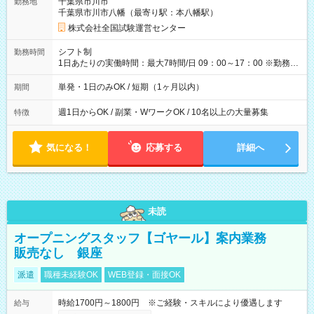
千葉県市川市
勤務地
例】 ・河合塾模擬試験 8:30～17:30（休憩1時間） 時給1,300円
千葉県市川市八幡（最寄り駅：本八幡駅）
×8時間＝日収10,400円＋交通費 ※当日の役割により時給＋100
円の場合あり ・国家試験 7:00～13:30（休憩なし） 時給1,300
株式会社全国試験運営センター
円（役割手当＋100円）×6時間＝日収8,400円＋交通費 【試用期
間】試用期間なし
シフト制
勤務時間
1日あたりの実働時間：最大7時間/日 09：00～17：00 ※勤務時
間は 試験により異なります。
単発・1日のみOK / 短期（1ヶ月以内）
期間
週1日からOK / 副業・WワークOK / 10名以上の大量募集
特徴
気になる！
応募する
詳細へ
未読
オープニングスタッフ【ゴヤール】案内業務
販売なし 銀座
派遣
職種未経験OK
WEB登録・面接OK
時給1700円～1800円 ※ご経験・スキルにより優遇します
給与