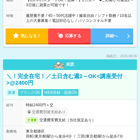
【8月中のスタートOK！急募！】2カ月～ ■ご応募から最短2～
期間
ね。 ※Wワーク希望の方へ 今ご覧のお仕事で希望する勤務時間
3日後に就業が可能です！
と、もう1つのお仕事の勤務時間。 合計で週40時間を超える場
合は応募できません。
履歴書不要
/
40～50代活躍中
/
服装自由
/
シフト勤務
/
10名以
特徴
上の大量募集
/
電話対応なし
/
パソコンスキル不要
気になる！
応募する
詳細へ
掲載日：2026.08.06
未読
＼！完全在宅！／土日含む週2～OK<講座受付
>@2400円
派遣
ブランクOK
WEB登録・面接OK
時給2400円＋交
給与
交通費別途支給あり
交通費実費支給（当社規定あり）
交通費
東京都港区
勤務地
田町(東京都)駅から徒歩4分
/
三田(東京都)駅から徒歩7分