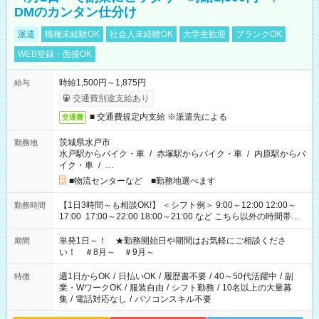
DMのカンタン仕分け
派遣
職種未経験OK
社会人未経験OK
大学生歓迎
ブランクOK
WEB登録・面接OK
時給1,500円～1,875円
給与
交通費別途支給あり
■ 交通費規定内支給 ※派遣先による
交通費
茨城県水戸市
勤務地
水戸駅からバイク・車
/
赤塚駅からバイク・車
/
内原駅からバ
イク・車
/
…
■物流センターなど ■勤務地選べます
【1日3時間～も相談OK!】 ＜シフト例＞ 9:00～12:00 12:00～
勤務時間
17:00 17:00～22:00 18:00～21:00 など こちら以外の時間帯も
お気軽にご相談ください！
単発1日～！ ★勤務開始日や期間はお気軽にご相談くださ
期間
い！ ＃8月～ ＃9月～
週1日からOK
/
日払いOK
/
履歴書不要
/
40～50代活躍中
/
副
特徴
業・WワークOK
/
服装自由
/
シフト勤務
/
10名以上の大量募
集
/
電話対応なし
/
パソコンスキル不要