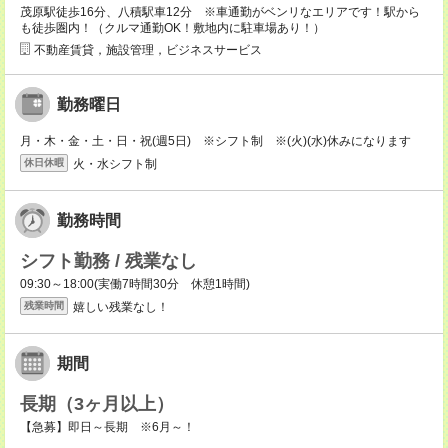
茂原駅徒歩16分、八積駅車12分 ※車通勤がベンリなエリアです！駅から
も徒歩圏内！（クルマ通勤OK！敷地内に駐車場あり！）
不動産賃貸，施設管理，ビジネスサービス
勤務曜日
月・木・金・土・日・祝(週5日) ※シフト制 ※(火)(水)休みになります
火・水シフト制
休日休暇
勤務時間
シフト勤務 / 残業なし
09:30～18:00(実働7時間30分 休憩1時間)
嬉しい残業なし！
残業時間
期間
長期（3ヶ月以上）
【急募】即日～長期 ※6月～！