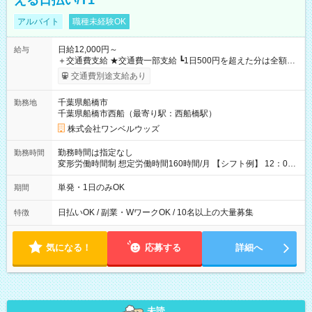
える日払い/T1
アルバイト
職種未経験OK
日給12,000円～
給与
＋交通費支給 ★交通費一部支給 ┗1日500円を超えた分は全額支
給！ ※往復500円以内の方は自己負担となります ★日払いOK！
交通費別途支給あり
（規定あり） ┗働いたその日に現金GET♪ お仕事後はコンビニ
ATMから 日払い分を引き落とせます！ 【試用期間】試用期間
千葉県船橋市
勤務地
なし
千葉県船橋市西船（最寄り駅：西船橋駅）
株式会社ワンベルウッズ
勤務時間は指定なし
勤務時間
変形労働時間制 想定労働時間160時間/月 【シフト例】 12：00
～22：00
単発・1日のみOK
期間
日払いOK / 副業・WワークOK / 10名以上の大量募集
特徴
気になる！
応募する
詳細へ
未読