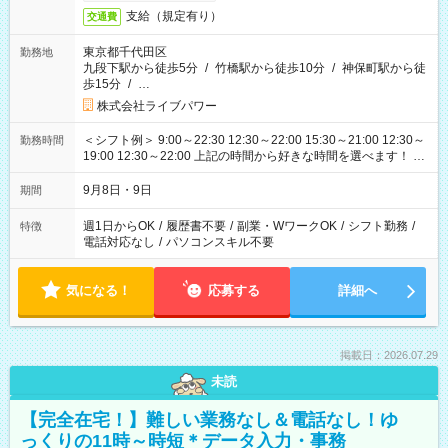
支給（規定有り）
交通費
東京都千代田区
勤務地
九段下駅から徒歩5分
/
竹橋駅から徒歩10分
/
神保町駅から徒
歩15分
/
…
株式会社ライブパワー
＜シフト例＞ 9:00～22:30 12:30～22:00 15:30～21:00 12:30～
勤務時間
19:00 12:30～22:00 上記の時間から好きな時間を選べます！ ※
時間は変更となる可能性があります
9月8日・9日
期間
週1日からOK
/
履歴書不要
/
副業・WワークOK
/
シフト勤務
/
特徴
電話対応なし
/
パソコンスキル不要
気になる！
応募する
詳細へ
掲載日：2026.07.29
未読
【完全在宅！】難しい業務なし＆電話なし！ゆ
っくりの11時～時短＊データ入力・事務