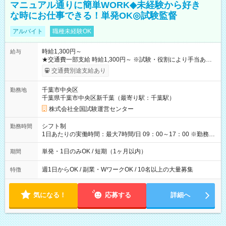
マニュアル通りに簡単WORK◆未経験から好き
な時にお仕事できる！単発OK◎試験監督
アルバイト
職種未経験OK
時給1,300円～
給与
★交通費一部支給 時給1,300円～ ※試験・役割により手当あり
※勤務回数により昇給あり 【即給（前払い）オプションあ
交通費別途支給あり
り！】 希望される場合、勤務から1週間ほどで給与の一部を受け
取れます。 ※手数料418円がかかります。 【過去試験日の収入
千葉市中央区
勤務地
例】 ・河合塾模擬試験 8:30～17:30（休憩1時間） 時給1,300円
千葉県千葉市中央区新千葉（最寄り駅：千葉駅）
×8時間＝日収10,400円＋交通費 ※当日の役割により時給＋100
円の場合あり ・国家試験 7:00～13:30（休憩なし） 時給1,300
株式会社全国試験運営センター
円（役割手当＋100円）×6時間＝日収8,400円＋交通費 【試用期
間】試用期間なし
シフト制
勤務時間
1日あたりの実働時間：最大7時間/日 09：00～17：00 ※勤務時
間は 試験により異なります。
単発・1日のみOK / 短期（1ヶ月以内）
期間
週1日からOK / 副業・WワークOK / 10名以上の大量募集
特徴
気になる！
応募する
詳細へ