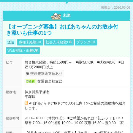
掲載日：2026.08.06
未読
【オープニング募集】おばあちゃんのお散歩付
き添いも仕事の1つ
派遣
職種未経験OK
社会人未経験OK
ブランクOK
WEB登録・面接OK
無資格未経験：時給1500円～ ■週払いOK ■扶養内OK ■日
給与
収1万2000円以上
交通費別途支給あり
交通費全額支給
交通費
神奈川県平塚市
勤務地
平塚駅
≪自宅からドアtoドアで30分以内！≫ご希望の勤務地を紹介
します。
9:00～18:00（休憩60分） ■ご希望があれば下記シフトもOK！
勤務時間
早番 7:00～16:00 遅番 10:00～19:00 夜勤 16:30～翌9:30 「家族
と休みを合わせたい」 「余裕を持って夕飯の準備がしたい」
「できれば残業はしたくない」 など、ご希望を教えてください