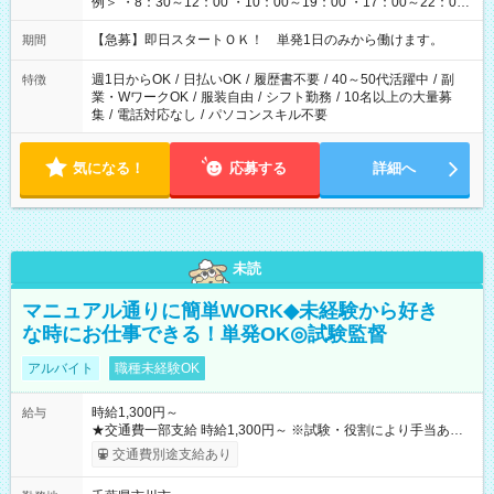
例＞ ・8：30～12：00 ・10：00～19：00 ・17：00～22：00
・13：00～22：00 ・22：00～翌6：00 など
【急募】即日スタートＯＫ！ 単発1日のみから働けます。
期間
週1日からOK
/
日払いOK
/
履歴書不要
/
40～50代活躍中
/
副
特徴
業・WワークOK
/
服装自由
/
シフト勤務
/
10名以上の大量募
集
/
電話対応なし
/
パソコンスキル不要
気になる！
応募する
詳細へ
未読
マニュアル通りに簡単WORK◆未経験から好き
な時にお仕事できる！単発OK◎試験監督
アルバイト
職種未経験OK
時給1,300円～
給与
★交通費一部支給 時給1,300円～ ※試験・役割により手当あり
※勤務回数により昇給あり 【即給（前払い）オプションあ
交通費別途支給あり
り！】 希望される場合、勤務から1週間ほどで給与の一部を受け
取れます。 ※手数料418円がかかります。 【過去試験日の収入