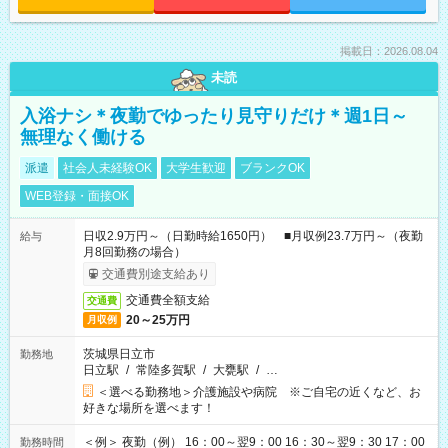
掲載日：2026.08.04
未読
入浴ナシ＊夜勤でゆったり見守りだけ＊週1日～
無理なく働ける
派遣
社会人未経験OK
大学生歓迎
ブランクOK
WEB登録・面接OK
日収2.9万円～（日勤時給1650円） ■月収例23.7万円～（夜勤
給与
月8回勤務の場合）
交通費別途支給あり
交通費全額支給
交通費
20～25万円
月収例
茨城県日立市
勤務地
日立駅
/
常陸多賀駅
/
大甕駅
/
…
＜選べる勤務地＞介護施設や病院 ※ご自宅の近くなど、お
好きな場所を選べます！
＜例＞ 夜勤（例） 16：00～翌9：00 16：30～翌9：30 17：00
勤務時間