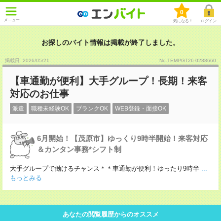
0
メニュー
気になる！
ログイン
お探しのバイト情報は掲載が終了しました。
掲載日 :2026
/
05
/
21
No.TEMPGT26-0288660
【車通勤が便利】大手グループ！長期！来客
対応のお仕事
派遣
職種未経験OK
ブランクOK
WEB登録・面接OK
6月開始！【茂原市】ゆっくり9時半開始！来客対応
＆カンタン事務*シフト制
大手グループで働けるチャンス＊＊車通勤が便利！ゆったり9時半
...
もっとみる
あなたの閲覧履歴からのオススメ