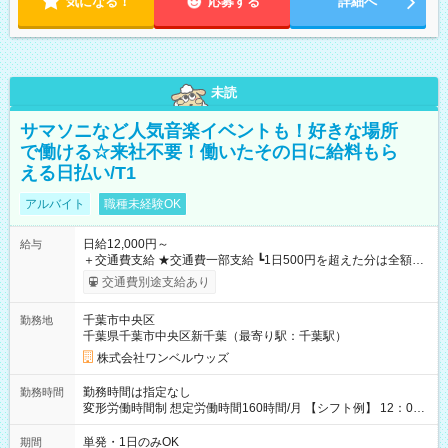
気になる！
応募する
詳細へ
未読
サマソニなど人気音楽イベントも！好きな場所
で働ける☆来社不要！働いたその日に給料もら
える日払い/T1
アルバイト
職種未経験OK
日給12,000円～
給与
＋交通費支給 ★交通費一部支給 ┗1日500円を超えた分は全額支
給！ ※往復500円以内の方は自己負担となります ★日払いOK！
交通費別途支給あり
（規定あり） ┗働いたその日に現金GET♪ お仕事後はコンビニ
ATMから 日払い分を引き落とせます！ 【試用期間】試用期間
千葉市中央区
勤務地
なし
千葉県千葉市中央区新千葉（最寄り駅：千葉駅）
株式会社ワンベルウッズ
勤務時間は指定なし
勤務時間
変形労働時間制 想定労働時間160時間/月 【シフト例】 12：00
～22：00
単発・1日のみOK
期間