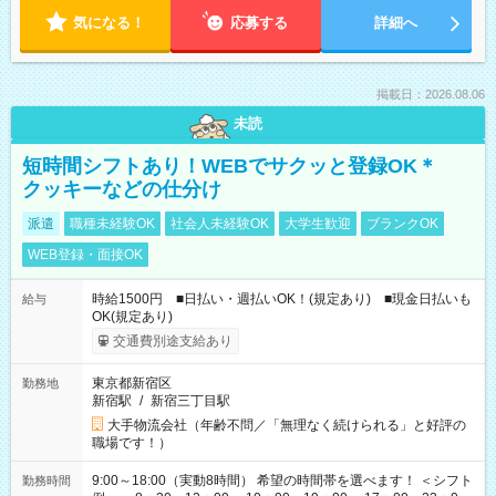
気になる！
応募する
詳細へ
掲載日：2026.08.06
未読
短時間シフトあり！WEBでサクッと登録OK＊
クッキーなどの仕分け
派遣
職種未経験OK
社会人未経験OK
大学生歓迎
ブランクOK
WEB登録・面接OK
時給1500円 ■日払い・週払いOK！(規定あり) ■現金日払いも
給与
OK(規定あり)
交通費別途支給あり
東京都新宿区
勤務地
新宿駅
/
新宿三丁目駅
大手物流会社（年齢不問／「無理なく続けられる」と好評の
職場です！）
9:00～18:00（実動8時間） 希望の時間帯を選べます！ ＜シフト
勤務時間