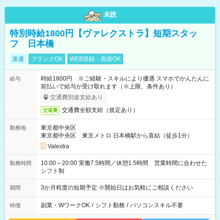
未読
特別時給1800円【ヴァレクストラ】短期スタッ
フ 日本橋
派遣
ブランクOK
WEB登録・面接OK
時給1800円 ※ご経験・スキルにより優遇 スマホでかんたんに
給与
前払いで給与が受け取れます（※上限、条件あり）
交通費別途支給あり
交通費全額支給（規定あり）
交通費
東京都中央区
勤務地
東京都中央区 東京メトロ 日本橋駅から直結（徒歩1分）
Valextra
10:00～20:00 実働7.5時間／休憩1.5時間 営業時間に合わせた
勤務時間
シフト制
3か月程度の短期予定 ※開始日はお気軽にご相談ください
期間
副業・WワークOK
/
シフト勤務
/
パソコンスキル不要
特徴