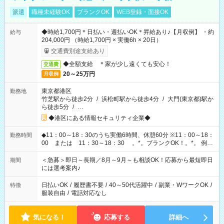
派遣
職種未経験OK
ブランクOK
WEB登録・面接OK
◆時給1,700円＊日払い・週払いOK＊昇給あり♪【月収例】 ・約
給与
204,000円 （時給1,700円 × 実働6h × 20日）
交通費別途支給あり
◆全額支給 ＊家が少し遠くても安心！
交通費
20～25万円
月収例
東京都港区
勤務地
竹芝駅から徒歩2分
/
浜松町駅から徒歩4分
/
大門(東京都)駅か
ら徒歩5分
/
…
◆港区にある情報セキュリティ企業◆
◆11：00～18：30のうち実働6時間、休憩60分 ※11：00～18：
勤務時間
00 または 11：30～18：30 。*。ブランクOK！。*。 例え
ば前職が、 在宅/財団法人/事務/コールセンター/受付/販売/カフェ
スタッフ スイーツ販売/ホテルフロント/化粧品販売/など 様々な
＜急募＞即日～長期／8月～9月～も相談OK！応募から最短即日
期間
業界から入社して活躍されています♪
には選考案内♪
日払いOK
/
履歴書不要
/
40～50代活躍中
/
副業・WワークOK
/
特徴
服装自由
/
電話対応なし
気になる！
応募する
詳細へ