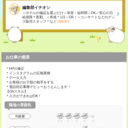
編集部イチオシ
＜ホテルの備品を運ぶだけ＞単発・短時間～OK／安心の日
給保障＊夜勤、＜単発＊1日～OK！＞コンサートなどのグッ
ズ販売スタッフ＊など
(8/6UP!)
お仕事の概要
＊HPの修正
＊インスタグラムの広報業務
＊データ入力
＊お客様のお子様の相手をする
＊電話対応事務デビューおうえんします！
【OAスキル】
＊入力ができればOK！
職場の雰囲気
年齢層
20代
30
40
50
60