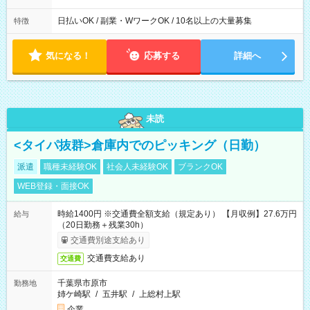
日払いOK / 副業・WワークOK / 10名以上の大量募集
特徴
気になる！
応募する
詳細へ
未読
<タイパ抜群>倉庫内でのピッキング（日勤）
派遣
職種未経験OK
社会人未経験OK
ブランクOK
WEB登録・面接OK
時給1400円 ※交通費全額支給（規定あり） 【月収例】27.6万円
給与
（20日勤務＋残業30h）
交通費別途支給あり
交通費支給あり
交通費
千葉県市原市
勤務地
姉ケ崎駅
/
五井駅
/
上総村上駅
企業