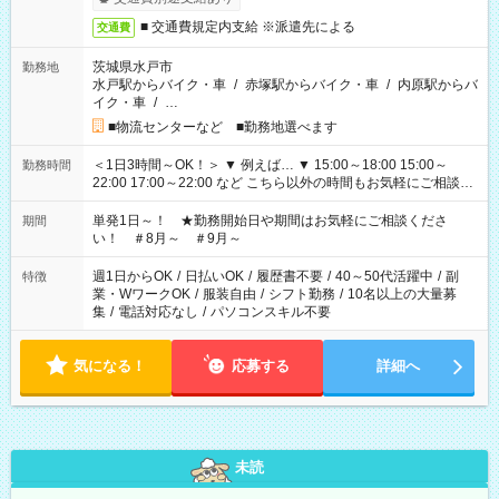
■ 交通費規定内支給 ※派遣先による
交通費
茨城県水戸市
勤務地
水戸駅からバイク・車
/
赤塚駅からバイク・車
/
内原駅からバ
イク・車
/
…
■物流センターなど ■勤務地選べます
＜1日3時間～OK！＞ ▼ 例えば… ▼ 15:00～18:00 15:00～
勤務時間
22:00 17:00～22:00 など こちら以外の時間もお気軽にご相談く
ださい！
単発1日～！ ★勤務開始日や期間はお気軽にご相談くださ
期間
い！ ＃8月～ ＃9月～
週1日からOK
/
日払いOK
/
履歴書不要
/
40～50代活躍中
/
副
特徴
業・WワークOK
/
服装自由
/
シフト勤務
/
10名以上の大量募
集
/
電話対応なし
/
パソコンスキル不要
気になる！
応募する
詳細へ
未読