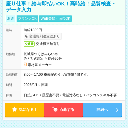
座り仕事！給与即払いOK！高時給！品質検査・
データ入力
派遣
ブランクOK
WEB登録・面接OK
時給1800円
給与
交通費別途支給あり
交通費支給有り
交通費
茨城県つくばみらい市
勤務地
みどりの駅から徒歩20分
素材系メーカー
8:00～17:00 ※表記のうち実働8時間です。
勤務時間
2026/9/1～長期
期間
日払いOK
/
履歴書不要
/
電話対応なし
/
パソコンスキル不要
特徴
気になる！
応募する
詳細へ