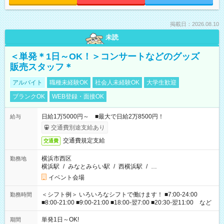
掲載日：2026.08.10
未読
＜単発＊1日～OK！＞コンサートなどのグッズ
販売スタッフ＊
アルバイト
職種未経験OK
社会人未経験OK
大学生歓迎
ブランクOK
WEB登録・面接OK
日給1万5000円～ ■最大で日給2万8500円！
給与
交通費別途支給あり
交通費規定支給
交通費
横浜市西区
勤務地
横浜駅
/
みなとみらい駅
/
西横浜駅
/
…
イベント会場
＜シフト例＞ いろいろなシフトで働けます！ ■7:00-24:00
勤務時間
■8:00-21:00 ■9:00-21:00 ■18:00-翌7:00 ■20:30-翌11:00 など
単発1日～OK!
期間