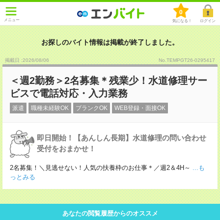
0
メニュー
気になる！
ログイン
お探しのバイト情報は掲載が終了しました。
掲載日 :2026
/
08
/
06
No.TEMPGT26-0295417
＜週2勤務＞2名募集＊残業少！水道修理サー
ビスで電話対応・入力業務
派遣
職種未経験OK
ブランクOK
WEB登録・面接OK
即日開始！【あんしん長期】水道修理の問い合わせ
受付をおまかせ！
2名募集！＼見逃せない！人気の扶養枠のお仕事＊／週2＆4H～
...も
っとみる
あなたの閲覧履歴からのオススメ