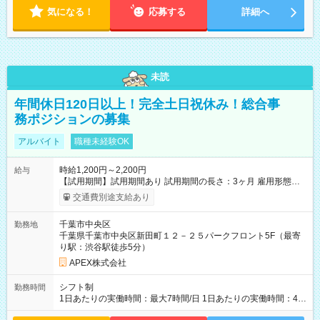
気になる！
応募する
詳細へ
未読
年間休日120日以上！完全土日祝休み！総合事
務ポジションの募集
アルバイト
職種未経験OK
時給1,200円～2,200円
給与
【試用期間】試用期間あり 試用期間の長さ：3ヶ月 雇用形態、
給与は本採用時と同じです。
交通費別途支給あり
千葉市中央区
勤務地
千葉県千葉市中央区新田町１２－２５パークフロント5F（最寄
り駅：渋谷駅徒歩5分）
APEX株式会社
シフト制
勤務時間
1日あたりの実働時間：最大7時間/日 1日あたりの実働時間：4-7
時間 シフト例 ・9時00分～15時00分 ・10時00分～17時00分 週