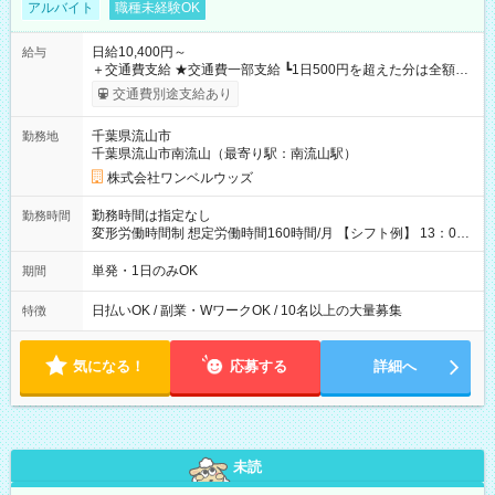
アルバイト
職種未経験OK
日給10,400円～
給与
＋交通費支給 ★交通費一部支給 ┗1日500円を超えた分は全額支
給！ ※往復500円以内の方は自己負担となります ★日払いOK！
交通費別途支給あり
（規定あり） ┗働いたその日に現金GET♪ お仕事後はコンビニ
ATMから 日払い分を引き落とせます！ 【試用期間】試用期間
千葉県流山市
勤務地
なし
千葉県流山市南流山（最寄り駅：南流山駅）
株式会社ワンベルウッズ
勤務時間は指定なし
勤務時間
変形労働時間制 想定労働時間160時間/月 【シフト例】 13：00
～22：00
単発・1日のみOK
期間
日払いOK / 副業・WワークOK / 10名以上の大量募集
特徴
気になる！
応募する
詳細へ
未読