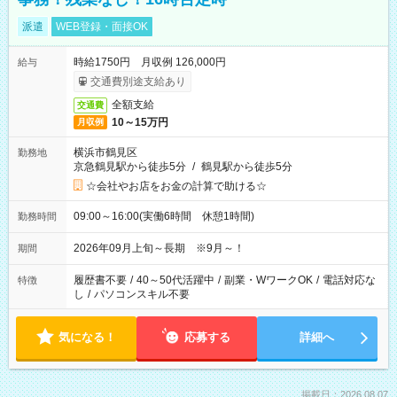
派遣
WEB登録・面接OK
時給1750円 月収例 126,000円
給与
交通費別途支給あり
全額支給
交通費
10～15万円
月収例
横浜市鶴見区
勤務地
京急鶴見駅から徒歩5分
/
鶴見駅から徒歩5分
☆会社やお店をお金の計算で助ける☆
09:00～16:00(実働6時間 休憩1時間)
勤務時間
2026年09月上旬～長期 ※9月～！
期間
履歴書不要
/
40～50代活躍中
/
副業・WワークOK
/
電話対応な
特徴
し
/
パソコンスキル不要
気になる！
応募する
詳細へ
掲載日：2026.08.07