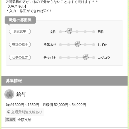
※同業務の方がいるので分からないことはすぐ聞けます＊＊
【OAスキル】
＊入力・修正ができればOK！
職場の雰囲気
男女比率
女性
男性
職場の様子
活気あり
しずか
仕事の仕方
テキパキ
コツコツ
募集情報
給与
時給1300円～1350円 月収例 52,000円～54,000円
交通費別途支給あり
全額支給
交通費