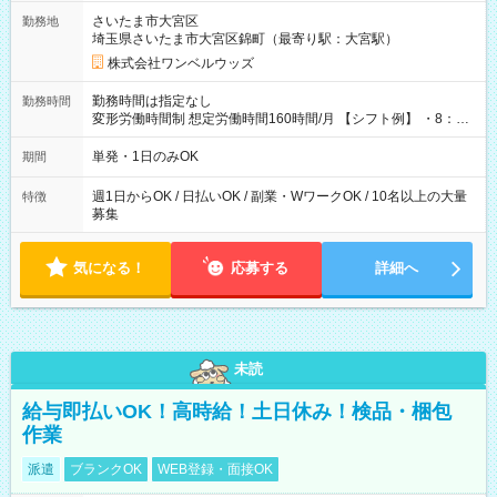
用期間なし
さいたま市大宮区
勤務地
埼玉県さいたま市大宮区錦町（最寄り駅：大宮駅）
株式会社ワンベルウッズ
勤務時間は指定なし
勤務時間
変形労働時間制 想定労働時間160時間/月 【シフト例】 ・8：00
～21：00
単発・1日のみOK
期間
週1日からOK / 日払いOK / 副業・WワークOK / 10名以上の大量
特徴
募集
気になる！
応募する
詳細へ
未読
給与即払いOK！高時給！土日休み！検品・梱包
作業
派遣
ブランクOK
WEB登録・面接OK