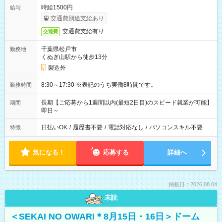
時給1500円
給与
交通費別途支給あり
交通費支給有り
交通費
千葉県松戸市
勤務地
くぬぎ山駅から徒歩13分
製造外
8:30～17:30 ※表記のうち実働8時間です。
勤務時間
長期【ご応募から1週間以内(最短2日目)のスピード就業が可能】
期間
即日～
日払いOK
/
履歴書不要
/
電話対応なし
/
パソコンスキル不要
特徴
気になる！
応募する
詳細へ
掲載日：2026.08.04
未読
＜SEKAI NO OWARI＊8月15日・16日＞ドーム