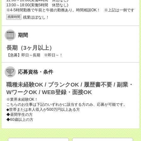
12:00～16:00(実働4時間 休憩なし)
13:00～18:00(実働5時間 休憩なし)
※4-5時間勤務で午前と午後の勤務あり。時間相談OK！ ※上記は一例です
残業ほぼなし！
残業時間
期間
長期（3ヶ月以上）
【急募】即日～長期 ※即日～！
応募資格・条件
職種未経験OK / ブランクOK / 履歴書不要 / 副業・
WワークOK / WEB登録・面接OK
※業界未経験OK！
こちらのお仕事は下記のいずれかに該当する方のみ、応募が可能です。
◆世帯または本人収入が500万円以上ある方
◆昼間学生の方
◆60歳以上の方