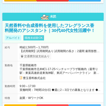
未読
天然香料や合成香料を使用したフレグランス香
料開発のアシスタント｜30代40代女性活躍中！
アルバイト
職種未経験OK
時給1,500円～1,700円
給与
【試用期間】試用期間あり 試用期間の長さ：2週間 雇用形態、
給与は本採用時と同じです。 初回の契約期間は、3か月間となり
交通費別途支給あり
ます。
千葉県船橋市
勤務地
千葉県船橋市北本町1-17-25ベンチャープラザ船橋内（最寄り
駅：東葉高速鉄道東海神駅、東武アーバンパークライン 新船
橋駅）
豊玉香料株式会社
9:00～17:00
勤務時間
実働時間：7時間10分/日 ◆週に2～3日での募集となります ◆昼
休憩：50分 ◆残業はありません ◆勤務時間９：００～１６：０
０（休憩１２：００～１２：５０）の枠でも可能。
副業・WワークOK
特徴