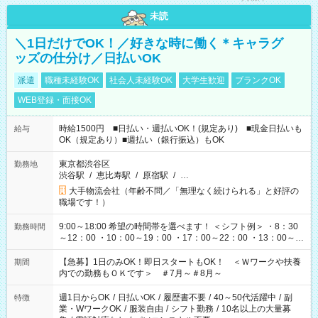
未読
＼1日だけでOK！／好きな時に働く＊キャラグ
ッズの仕分け／日払いOK
派遣
職種未経験OK
社会人未経験OK
大学生歓迎
ブランクOK
WEB登録・面接OK
時給1500円 ■日払い・週払いOK！(規定あり) ■現金日払いも
給与
OK（規定あり）■週払い（銀行振込）もOK
東京都渋谷区
勤務地
渋谷駅
/
恵比寿駅
/
原宿駅
/
…
大手物流会社（年齢不問／「無理なく続けられる」と好評の
職場です！）
9:00～18:00 希望の時間帯を選べます！ ＜シフト例＞ ・8：30
勤務時間
～12：00 ・10：00～19：00 ・17：00～22：00 ・13：00～
22：00 ・22：00～翌6：00 など
【急募】1日のみOK！即日スタートもOK！ ＜Ｗワークや扶養
期間
内での勤務もＯＫです＞ ＃7月～＃8月～
週1日からOK
/
日払いOK
/
履歴書不要
/
40～50代活躍中
/
副
特徴
業・WワークOK
/
服装自由
/
シフト勤務
/
10名以上の大量募