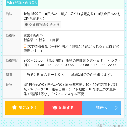
WEB登録・面接OK
時給1500円 ■日払い・週払いOK！(規定あり) ■現金日払いも
給与
OK(規定あり)
交通費別途支給あり
東京都新宿区
勤務地
新宿駅
/
新宿三丁目駅
大手物流会社（年齢不問／「無理なく続けられる」と好評の
職場です！）
9:00～18:00（実動8時間） 希望の時間帯を選べます！ ＜シフト
勤務時間
例＞ ・8：30～12：00 ・10：00～19：00 ・17：00～22：00
・13：00～22：00 ・22：00～翌6：00 など
【急募】即日スタートＯＫ！ 単発1日のみから働けます。
期間
週1日からOK
/
日払いOK
/
履歴書不要
/
40～50代活躍中
/
副
特徴
業・WワークOK
/
服装自由
/
シフト勤務
/
10名以上の大量募
集
/
電話対応なし
/
パソコンスキル不要
気になる！
応募する
詳細へ
掲載日：2026.08.10