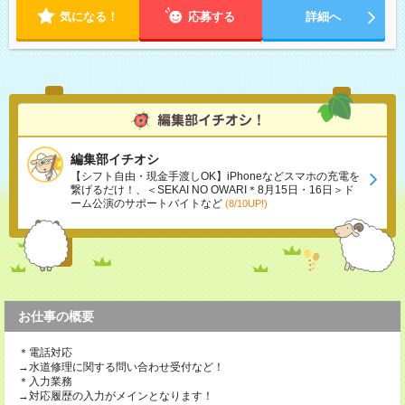
3日（4ｈ/日 勤務）以上で調整可能
気になる！
応募する
詳細へ
編集部イチオシ
【シフト自由・現金手渡しOK】iPhoneなどスマホの充電を
繋げるだけ！、＜SEKAI NO OWARI＊8月15日・16日＞ド
ーム公演のサポートバイトなど
(8/10UP!)
お仕事の概要
＊電話対応
→水道修理に関する問い合わせ受付など！
＊入力業務
→対応履歴の入力がメインとなります！