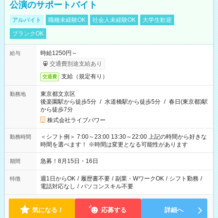
公演のサポートバイト
アルバイト
職種未経験OK
社会人未経験OK
大学生歓迎
ブランクOK
時給1250円～
給与
交通費別途支給あり
支給（規定有り）
交通費
東京都文京区
勤務地
後楽園駅から徒歩5分
/
水道橋駅から徒歩5分
/
春日(東京都)駅
から徒歩7分
株式会社ライブパワー
＜シフト例＞ 7:00～23:00 13:30～22:00 上記の時間から好きな
勤務時間
時間を選べます！ ※時間は変更となる可能性があります
急募！8月15日・16日
期間
週1日からOK
/
履歴書不要
/
副業・WワークOK
/
シフト勤務
/
特徴
電話対応なし
/
パソコンスキル不要
気になる！
応募する
詳細へ