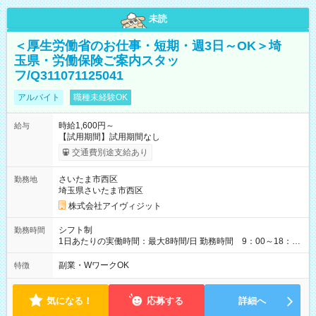
未読
＜厚生労働省のお仕事・短期・週3日～OK＞埼
玉県・労働保険ご案内スタッ
フ/Q311071125041
アルバイト
職種未経験OK
時給1,600円～
給与
【試用期間】試用期間なし
交通費別途支給あり
さいたま市西区
勤務地
埼玉県さいたま市西区
株式会社アイヴィジット
シフト制
勤務時間
1日あたりの実働時間：最大8時間/日 勤務時間 9：00～18：
00(実働8h、休憩1h) 土日祝含む週3日～OK、シフト制 ※もちろ
ん週5日勤務もOK♪ 勤務期間：2026年8月12日～9月9日※リスト
副業・WワークOK
特徴
全件完了で業務終了
気になる！
応募する
詳細へ