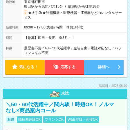
東京都町田市
勤務地
町田駅から民間バス15分
/
成瀬駅から徒歩18分
★大手Gr★計測機器・医療機器・IT機器などのレンタルサー
ビス
09:00～17:00(実働7時間 休憩1時間)
勤務時間
【急募】即日～長期 ※8月～！
期間
履歴書不要
/
40～50代活躍中
/
服装自由
/
電話対応なし
/
パソ
特徴
コンスキル不要
気になる！
応募する
詳細へ
掲載日：2026.08.10
未読
＼50・60代活躍中／関内駅！時短OK！ノルマ
なし×商品案内コール
派遣
職種未経験OK
ブランクOK
WEB登録・面接OK