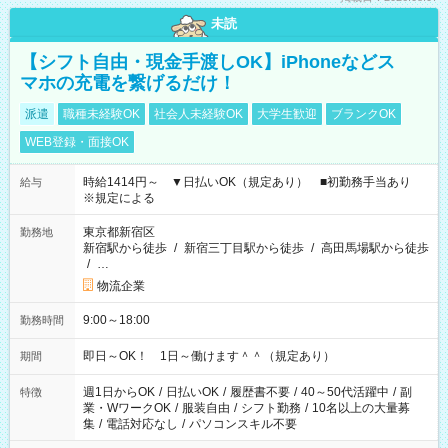
未読
【シフト自由・現金手渡しOK】iPhoneなどス
マホの充電を繋げるだけ！
派遣
職種未経験OK
社会人未経験OK
大学生歓迎
ブランクOK
WEB登録・面接OK
時給1414円～ ▼日払いOK（規定あり） ■初勤務手当あり
給与
※規定による
東京都新宿区
勤務地
新宿駅から徒歩
/
新宿三丁目駅から徒歩
/
高田馬場駅から徒歩
/
…
物流企業
9:00～18:00
勤務時間
即日～OK！ 1日～働けます＾＾（規定あり）
期間
週1日からOK
/
日払いOK
/
履歴書不要
/
40～50代活躍中
/
副
特徴
業・WワークOK
/
服装自由
/
シフト勤務
/
10名以上の大量募
集
/
電話対応なし
/
パソコンスキル不要