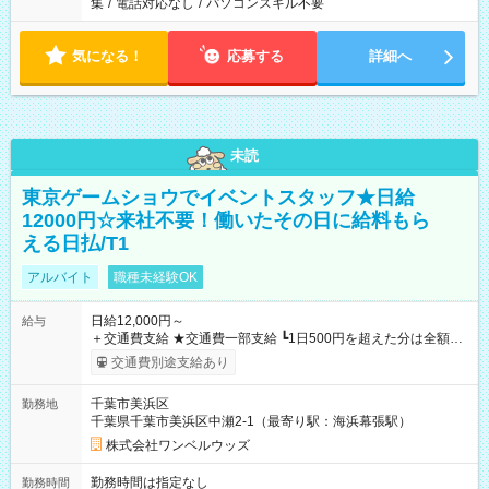
集
/
電話対応なし
/
パソコンスキル不要
気になる！
応募する
詳細へ
未読
東京ゲームショウでイベントスタッフ★日給
12000円☆来社不要！働いたその日に給料もら
える日払/T1
アルバイト
職種未経験OK
日給12,000円～
給与
＋交通費支給 ★交通費一部支給 ┗1日500円を超えた分は全額支
給！ ※往復500円以内の方は自己負担となります ★日払いOK！
交通費別途支給あり
（規定あり） ┗働いたその日に現金GET♪ お仕事後はコンビニ
ATMから 日払い分を引き落とせます！ 【試用期間】試用期間
千葉市美浜区
勤務地
なし
千葉県千葉市美浜区中瀬2-1（最寄り駅：海浜幕張駅）
株式会社ワンベルウッズ
勤務時間は指定なし
勤務時間