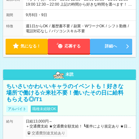
19:00 12:30～22:00 上記の時間から好きな時間を選べます！ ※
時間は変更となる可能性があります
9月8日・9日
期間
週1日からOK
/
履歴書不要
/
副業・WワークOK
/
シフト勤務
/
特徴
電話対応なし
/
パソコンスキル不要
気になる！
応募する
詳細へ
未読
ちいさいかわいいキャラのイベントも！好きな
場所で働ける☆来社不要！働いたその日に給料
もらえる◎/T1
アルバイト
職種未経験OK
日給13,000円～
給与
＋交通費支給 ★交通費全額支給！ ┗案件により規定あり ★日払
いOK！（規定あり） ┗働いたその日に現金GET♪ お仕事後はコ
交通費別途支給あり
ンビニATMから 日払い分を引き落とせます！ 【試用期間】試