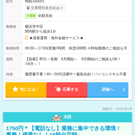
時給1600円
給与
交通費別途支給あり
全額支給
交通費
横浜市中区
勤務地
関内駅から徒歩1分
★資産運用・海外金融サービス★
09:00～17:00(実働7時間 休憩1時間) ※時短勤務のご相談も可
勤務時間
【急募】即日～長期 8月開始～ 9月開始のご相談もOK！
期間
※8月～！
履歴書不要
/
40～50代活躍中
/
服装自由
/
パソコンスキル不要
特徴
気になる！
応募する
詳細へ
掲載日：2026.08.08
未読
1750円＊【電話なし】業務に集中できる環境！
事務！残業なし！16時台定時