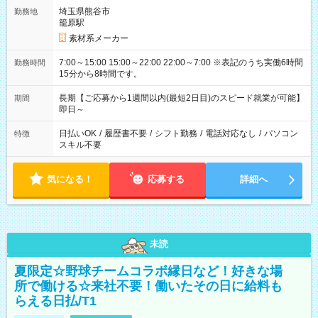
埼玉県熊谷市
勤務地
籠原駅
素材系メーカー
7:00～15:00 15:00～22:00 22:00～7:00 ※表記のうち実働6時間
勤務時間
15分から8時間です。
長期【ご応募から1週間以内(最短2日目)のスピード就業が可能】
期間
即日～
日払いOK
/
履歴書不要
/
シフト勤務
/
電話対応なし
/
パソコン
特徴
スキル不要
気になる！
応募する
詳細へ
未読
夏限定☆野球チームコラボ縁日など！好きな場
所で働ける☆来社不要！働いたその日に給料も
らえる日払/T1