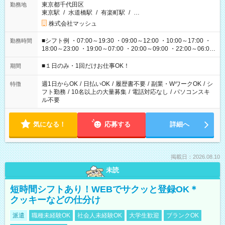
東京都千代田区
勤務地
東京駅
/
水道橋駅
/
有楽町駅
/
…
株式会社マッシュ
■シフト例 ・07:00～19:30 ・09:00～12:00 ・10:00～17:00 ・
勤務時間
18:00～23:00 ・19:00～07:00 ・20:00～09:00 ・22:00～06:00
etc ★最短で3時間で5,120円のお仕事から 15時間で2万円近く稼
げるお仕事も！ ご希望のお時間に合わせてご紹介！ ※シフトは
■１日のみ・1回だけお仕事OK！
期間
現場によって異なります。 ※勿論、休憩時間はあるのでご安心
ください！
週1日からOK
/
日払いOK
/
履歴書不要
/
副業・WワークOK
/
シ
特徴
フト勤務
/
10名以上の大量募集
/
電話対応なし
/
パソコンスキ
ル不要
気になる！
応募する
詳細へ
掲載日：2026.08.10
未読
短時間シフトあり！WEBでサクッと登録OK＊
クッキーなどの仕分け
派遣
職種未経験OK
社会人未経験OK
大学生歓迎
ブランクOK