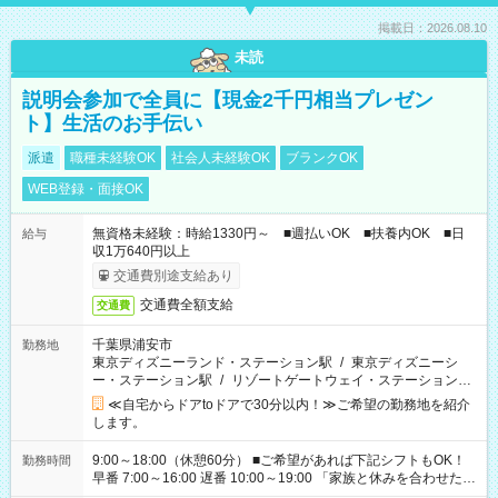
掲載日：2026.08.10
未読
説明会参加で全員に【現金2千円相当プレゼン
ト】生活のお手伝い
派遣
職種未経験OK
社会人未経験OK
ブランクOK
WEB登録・面接OK
無資格未経験：時給1330円～ ■週払いOK ■扶養内OK ■日
給与
収1万640円以上
交通費別途支給あり
交通費全額支給
交通費
千葉県浦安市
勤務地
東京ディズニーランド・ステーション駅
/
東京ディズニーシ
ー・ステーション駅
/
リゾートゲートウェイ・ステーション駅
/
…
≪自宅からドアtoドアで30分以内！≫ご希望の勤務地を紹介
します。
9:00～18:00（休憩60分） ■ご希望があれば下記シフトもOK！
勤務時間
早番 7:00～16:00 遅番 10:00～19:00 「家族と休みを合わせた
い」 「余裕を持って夕飯の準備がしたい」 「できれば残業はし