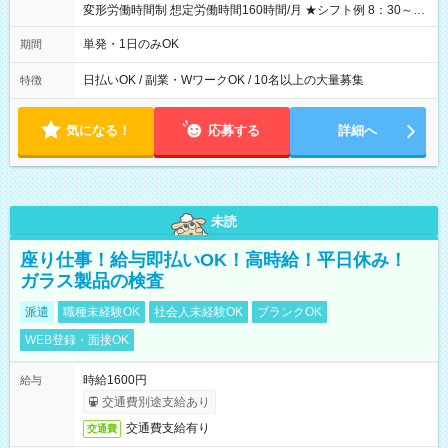
変形労働時間制 想定労働時間160時間/月 ★シフト例 8：30～
19：00
単発・1日のみOK
期間
日払いOK / 副業・WワークOK / 10名以上の大量募集
特徴
気になる！
応募する
詳細へ
未読
座り仕事！給与即払いOK！高時給！平日休み！
ガラス製品の検査
派遣
職種未経験OK
社会人未経験OK
ブランクOK
WEB登録・面接OK
時給1600円
給与
交通費別途支給あり
交通費支給有り
交通費