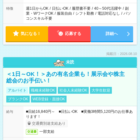
週1日からOK
/
日払いOK
/
履歴書不要
/
40～50代活躍中
/
副
特徴
業・WワークOK
/
服装自由
/
シフト勤務
/
電話対応なし
/
パソ
コンスキル不要
気になる！
応募する
詳細へ
掲載日：2026.08.10
未読
＜1日～OK！＞あの有名企業も！展示会や株主
総会のお手伝い！
アルバイト
職種未経験OK
社会人未経験OK
大学生歓迎
ブランクOK
WEB登録・面接OK
■日給16,840円～ ■日払いOK ■実働3時間5,120円のお仕事あ
給与
ります！
交通費別途支給あり
一部支給
交通費