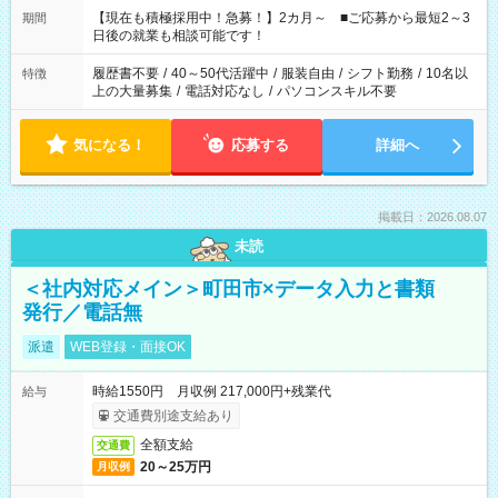
たくない」 など、ご希望を教えてくださいね。 ※Wワーク希望
【現在も積極採用中！急募！】2カ月～ ■ご応募から最短2～3
期間
の方へ 今ご覧のお仕事で希望する勤務時間と、もう1つのお仕事
日後の就業も相談可能です！
の勤務時間。 合計で週40時間を超える場合は応募できません。
履歴書不要
/
40～50代活躍中
/
服装自由
/
シフト勤務
/
10名以
特徴
上の大量募集
/
電話対応なし
/
パソコンスキル不要
気になる！
応募する
詳細へ
掲載日：2026.08.07
未読
＜社内対応メイン＞町田市×データ入力と書類
発行／電話無
派遣
WEB登録・面接OK
時給1550円 月収例 217,000円+残業代
給与
交通費別途支給あり
全額支給
交通費
20～25万円
月収例