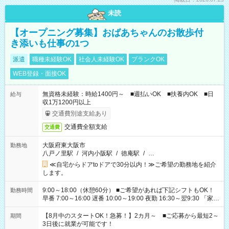
未読
【オープニング募集】おばあちゃんのお散歩付
き添いも仕事の1つ
派遣
職種未経験OK
社会人未経験OK
ブランクOK
WEB登録・面接OK
無資格未経験：時給1400円～ ■週払いOK ■扶養内OK ■日
給与
収1万1200円以上
交通費別途支給あり
交通費全額支給
交通費
大阪府東大阪市
勤務地
八戸ノ里駅
/
河内小阪駅
/
徳庵駅
/
…
≪自宅からドアtoドアで30分以内！≫ご希望の勤務地を紹介
します。
9:00～18:00（休憩60分） ■ご希望があれば下記シフトもOK！
勤務時間
早番 7:00～16:00 遅番 10:00～19:00 夜勤 16:30～翌9:30 「家族
と休みを合わせたい」 「余裕を持って夕飯の準備がしたい」
「できれば残業はしたくない」 など、ご希望を教えてください
【8月中のスタートOK！急募！】2カ月～ ■ご応募から最短2～
期間
ね。 ※Wワーク希望の方へ 今ご覧のお仕事で希望する勤務時間
3日後に就業が可能です！