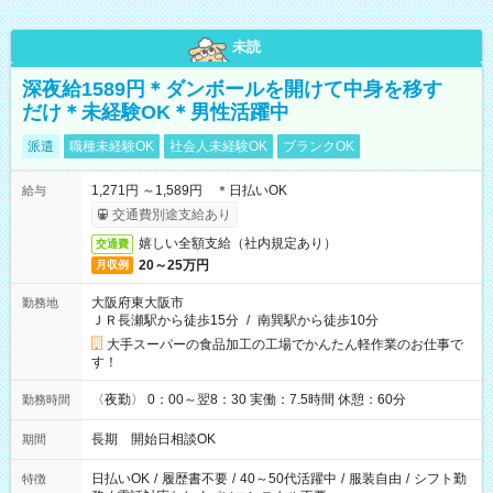
未読
深夜給1589円＊ダンボールを開けて中身を移す
だけ＊未経験OK＊男性活躍中
派遣
職種未経験OK
社会人未経験OK
ブランクOK
1,271円 ～1,589円 ＊日払いOK
給与
交通費別途支給あり
嬉しい全額支給（社内規定あり）
交通費
20～25万円
月収例
大阪府東大阪市
勤務地
ＪＲ長瀬駅から徒歩15分
/
南巽駅から徒歩10分
大手スーパーの食品加工の工場でかんたん軽作業のお仕事で
す！
〈夜勤〉 0：00～翌8：30 実働：7.5時間 休憩：60分
勤務時間
長期 開始日相談OK
期間
日払いOK
/
履歴書不要
/
40～50代活躍中
/
服装自由
/
シフト勤
特徴