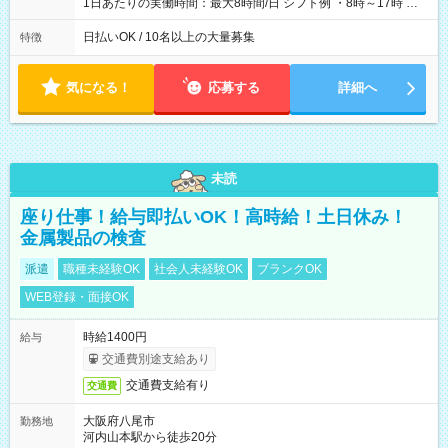
1日あたりの実働時間：最大8時間/日 シフト例 ・8時～17時 ・
12時～21時
日払いOK / 10名以上の大量募集
特徴
気になる！
応募する
詳細へ
未読
座り仕事！給与即払いOK！高時給！土日休み！
金属製品の検査
派遣
職種未経験OK
社会人未経験OK
ブランクOK
WEB登録・面接OK
時給1400円
給与
交通費別途支給あり
交通費支給有り
交通費
大阪府八尾市
勤務地
河内山本駅から徒歩20分