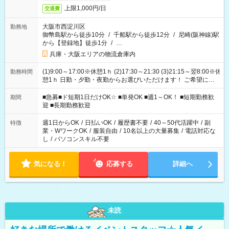
上限1,000円/日
交通費
大阪市西淀川区
勤務地
御幣島駅から徒歩10分
/
千船駅から徒歩12分
/
尼崎(阪神線)駅
から【登録地】徒歩1分
/
…
兵庫・大阪エリアの物流倉庫内
(1)9:00～17:00※休憩1ｈ (2)17:30～21:30 (3)21:15～翌8:00※休
勤務時間
憩1ｈ 日勤・夕勤・夜勤からお選びいただけます！ ご希望に合
わせて働けるお仕事です(*^^*) 【その他選べる勤務時間】 8-17
時/9-17時/9-18時/10-18時/11-21時/18-22時/20-翌4時/21-翌5
■急募■ド短期1日だけOK☆ ■単発OK ■週1～OK！ ■短期勤務歓
期間
時/22-翌6時/0-翌8時 ご自身のご都合で選んで頂ける完全自由シ
迎 ■長期勤務歓迎
フト！
週1日からOK
/
日払いOK
/
履歴書不要
/
40～50代活躍中
/
副
特徴
業・WワークOK
/
服装自由
/
10名以上の大量募集
/
電話対応な
し
/
パソコンスキル不要
気になる！
応募する
詳細へ
未読