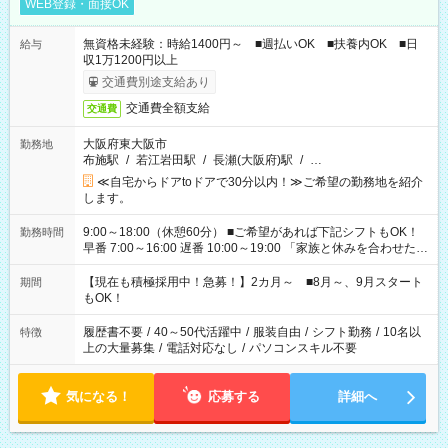
WEB登録・面接OK
無資格未経験：時給1400円～ ■週払いOK ■扶養内OK ■日
給与
収1万1200円以上
交通費別途支給あり
交通費全額支給
交通費
大阪府東大阪市
勤務地
布施駅
/
若江岩田駅
/
長瀬(大阪府)駅
/
…
≪自宅からドアtoドアで30分以内！≫ご希望の勤務地を紹介
します。
9:00～18:00（休憩60分） ■ご希望があれば下記シフトもOK！
勤務時間
早番 7:00～16:00 遅番 10:00～19:00 「家族と休みを合わせた
い」 「余裕を持って夕飯の準備がしたい」 「できれば残業はし
たくない」 など、ご希望を教えてくださいね。 ※Wワーク希望
【現在も積極採用中！急募！】2カ月～ ■8月～、9月スタート
期間
の方へ 今ご覧のお仕事で希望する勤務時間と、もう1つのお仕事
もOK！
の勤務時間。 合計で週40時間を超える場合は応募できません。
履歴書不要
/
40～50代活躍中
/
服装自由
/
シフト勤務
/
10名以
特徴
上の大量募集
/
電話対応なし
/
パソコンスキル不要
気になる！
応募する
詳細へ