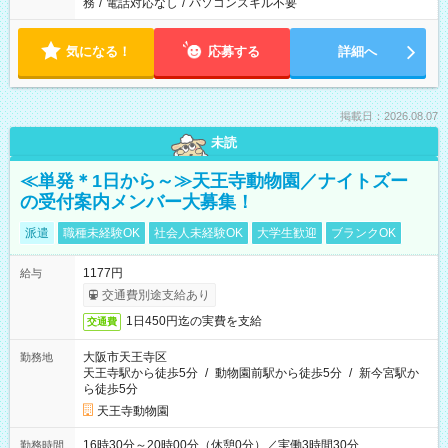
務
/
電話対応なし
/
パソコンスキル不要
気になる！
応募する
詳細へ
掲載日：2026.08.07
未読
≪単発＊1日から～≫天王寺動物園／ナイトズー
の受付案内メンバー大募集！
派遣
職種未経験OK
社会人未経験OK
大学生歓迎
ブランクOK
1177円
給与
交通費別途支給あり
1日450円迄の実費を支給
交通費
大阪市天王寺区
勤務地
天王寺駅から徒歩5分
/
動物園前駅から徒歩5分
/
新今宮駅か
ら徒歩5分
天王寺動物園
16時30分～20時00分（休憩0分）／実働3時間30分
勤務時間