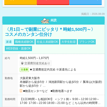
掲載日：2026.08.09
未読
〈月1日～で副業にピッタリ＊時給1,500円～〉
コスメのカンタン仕分け
派遣
職種未経験OK
社会人未経験OK
大学生歓迎
ブランクOK
WEB登録・面接OK
時給1,500円～1,875円
給与
交通費別途支給あり
■ 交通費規定内支給 ※派遣先による
交通費
大阪府東大阪市
勤務地
布施駅から徒歩5分
/
鴻池新田駅から徒歩5分
/
瓢箪山(大阪府)
駅から徒歩5分
/
…
■物流センターなど ■勤務地選べます
【1日3時間～も相談OK!】 ＜シフト例＞ 9:00～12:00 12:00～
勤務時間
17:00 17:00～22:00 18:00～21:00 など こちら以外の時間帯も
お気軽にご相談ください！