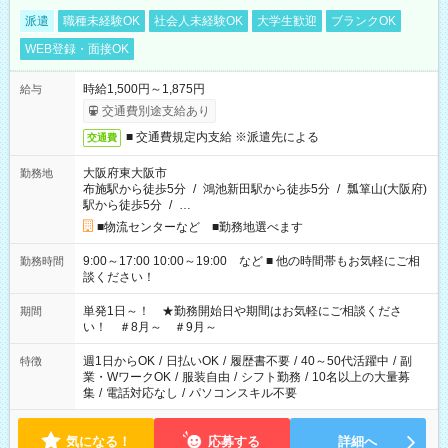
派遣
職種未経験OK
社会人未経験OK
大学生歓迎
ブランクOK
WEB登録・面接OK
時給1,500円～1,875円
給与
交通費別途支給あり
■ 交通費規定内支給 ※派遣先による
交通費
大阪府東大阪市
勤務地
布施駅から徒歩5分
/
鴻池新田駅から徒歩5分
/
瓢箪山(大阪府)
駅から徒歩5分
/
…
■物流センターなど ■勤務地選べます
9:00～17:00 10:00～19:00 など ■ 他の時間帯もお気軽にご相
勤務時間
談ください！
単発1日～！ ★勤務開始日や期間はお気軽にご相談くださ
期間
い！ ＃8月～ ＃9月～
週1日からOK
/
日払いOK
/
履歴書不要
/
40～50代活躍中
/
副
特徴
業・WワークOK
/
服装自由
/
シフト勤務
/
10名以上の大量募
集
/
電話対応なし
/
パソコンスキル不要
気になる！
応募する
詳細へ