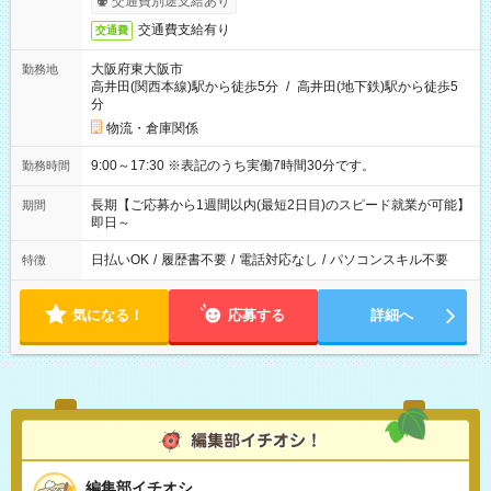
交通費別途支給あり
交通費支給有り
交通費
大阪府東大阪市
勤務地
高井田(関西本線)駅から徒歩5分
/
高井田(地下鉄)駅から徒歩5
分
物流・倉庫関係
9:00～17:30 ※表記のうち実働7時間30分です。
勤務時間
長期【ご応募から1週間以内(最短2日目)のスピード就業が可能】
期間
即日～
日払いOK
/
履歴書不要
/
電話対応なし
/
パソコンスキル不要
特徴
気になる！
応募する
詳細へ
編集部イチオシ