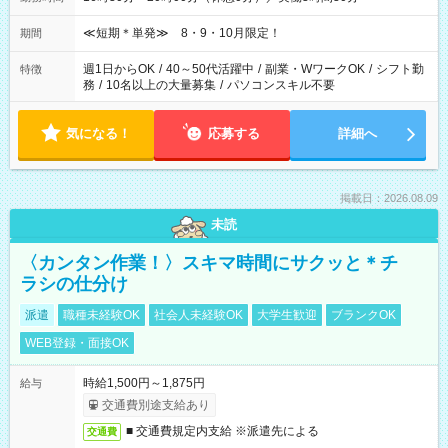
≪短期＊単発≫ 8・9・10月限定！
期間
週1日からOK
/
40～50代活躍中
/
副業・WワークOK
/
シフト勤
特徴
務
/
10名以上の大量募集
/
パソコンスキル不要
気になる！
応募する
詳細へ
掲載日：2026.08.09
未読
〈カンタン作業！〉スキマ時間にサクッと＊チ
ラシの仕分け
派遣
職種未経験OK
社会人未経験OK
大学生歓迎
ブランクOK
WEB登録・面接OK
時給1,500円～1,875円
給与
交通費別途支給あり
■ 交通費規定内支給 ※派遣先による
交通費