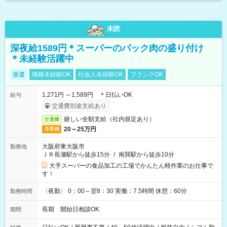
未読
深夜給1589円＊スーパーのパック肉の盛り付け
＊未経験活躍中
派遣
職種未経験OK
社会人未経験OK
ブランクOK
1,271円 ～1,589円 ＊日払いOK
給与
交通費別途支給あり
嬉しい全額支給（社内規定あり）
交通費
20～25万円
月収例
大阪府東大阪市
勤務地
ＪＲ長瀬駅から徒歩15分
/
南巽駅から徒歩10分
大手スーパーの食品加工の工場でかんたん軽作業のお仕事で
す！
〈夜勤〉 0：00～翌8：30 実働：7.5時間 休憩：60分
勤務時間
長期 開始日相談OK
期間