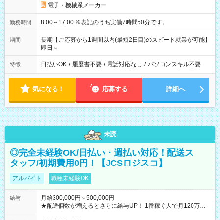
電子・機械系メーカー
8:00～17:00 ※表記のうち実働7時間50分です。
勤務時間
長期【ご応募から1週間以内(最短2日目)のスピード就業が可能】
期間
即日～
日払いOK
/
履歴書不要
/
電話対応なし
/
パソコンスキル不要
特徴
気になる！
応募する
詳細へ
未読
◎完全未経験OK/日払い・週払い対応！配送ス
タッフ/初期費用0円！【JCSロジスコ】
アルバイト
職種未経験OK
月給300,000円～500,000円
給与
★配達個数が増えるとさらに給与UP！ 1番稼ぐ人で月120万ほ
ど！ ・主要都市エリア 月収55万円／週5日稼働 月収65万~112