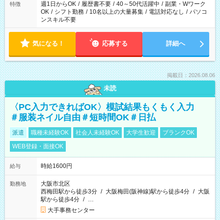
週1日からOK
/
履歴書不要
/
40～50代活躍中
/
副業・Wワーク
特徴
OK
/
シフト勤務
/
10名以上の大量募集
/
電話対応なし
/
パソコ
ンスキル不要
気になる！
応募する
詳細へ
掲載日：2026.08.06
未読
〈PC入力できればOK〉模試結果もくもく入力
＃服装ネイル自由＃短時間OK＃日払
派遣
職種未経験OK
社会人未経験OK
大学生歓迎
ブランクOK
WEB登録・面接OK
時給1600円
給与
大阪市北区
勤務地
西梅田駅から徒歩3分
/
大阪梅田(阪神線)駅から徒歩4分
/
大阪
駅から徒歩4分
/
…
大手事務センター