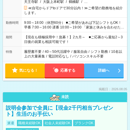
天王寺駅
/
大阪上本町駅
/
鶴橋駅
/
…
≪自宅からドアtoドアで30分以内！≫ご希望の勤務地を紹介
します。
9:00～18:00（休憩60分） ■ご希望があれば下記シフトもOK！
勤務時間
早番 7:00～16:00 遅番 10:00～19:00 「家族と休みを合わせた
い」 「余裕を持って夕飯の準備がしたい」 「できれば残業はし
たくない」 など、ご希望を教えてくださいね。 ※Wワーク希望
【現在も積極採用中！急募！】2カ月～ ■ご応募から最短2～3
期間
の方へ 今ご覧のお仕事で希望する勤務時間と、もう1つのお仕事
日後の就業も相談可能です！
の勤務時間。 合計で週40時間を超える場合は応募できません。
履歴書不要
/
40～50代活躍中
/
服装自由
/
シフト勤務
/
10名以
特徴
上の大量募集
/
電話対応なし
/
パソコンスキル不要
気になる！
応募する
詳細へ
掲載日：2026.08.05
未読
説明会参加で全員に【現金2千円相当プレゼン
ト】生活のお手伝い
派遣
職種未経験OK
社会人未経験OK
ブランクOK