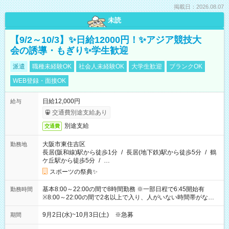
掲載日：2026.08.07
未読
【9/2～10/3】✨日給12000円！✨アジア競技大
会の誘導・もぎり✨学生歓迎
派遣
職種未経験OK
社会人未経験OK
大学生歓迎
ブランクOK
WEB登録・面接OK
日給12,000円
給与
交通費別途支給あり
別途支給
交通費
大阪市東住吉区
勤務地
長居(阪和線)駅から徒歩1分
/
長居(地下鉄)駅から徒歩5分
/
鶴
ケ丘駅から徒歩5分
/
…
スポーツの祭典✨
基本8:00～22:00の間で8時間勤務 ※一部日程で6:45開始有
勤務時間
※8:00～22:00の間で2名以上で入り、人がいない時間帯がない
ように相方と時間を分け合うイメージです
9月2日(水)~10月3日(土) ※急募
期間