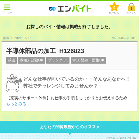
0
メニュー
気になる！
ログイン
お探しのバイト情報は掲載が終了しました。
掲載日 :2026
/
07
/
17
No.FAJfo270101
半導体部品の加工_H126823
派遣
職種未経験OK
ブランクOK
WEB登録・面接OK
どんな仕事が向いているのか・・そんなあなたへ！
弊社でチャレンジしてみませんか？
【充実のサポート体制】お仕事の手順もしっかりとお伝えするため
...
もっとみる
あなたの閲覧履歴からのオススメ
掲載日：2026.07.29