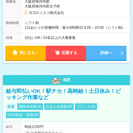
万円／週6日稼働 ・地方郊外エリア 月収40万円／週5日稼働 月
大阪府南河内郡
勤務地
収40万円~50万円／週6日稼働 ＜モデルイメージ＞ ■月収50万
大阪府南河内郡太子町
円 (27歳男性/江東区在住)※元建築関係 1日150個配達×25日勤務
JCSロジスコ株式会社
(日休み) ■月収80万円(43歳男性/墨田区在住)※元営業 1日200個
配達×25日勤務(月休み) 【試用期間】試用期間なし
シフト制
勤務時間
1日あたりの実働時間：最大8時間/日 8:00～20:00（シフト制/実
働8時間） ※週5日勤務（場所次第では週4も有り） ※配達状況
によって時間外での勤務可能性有り ※案件により多少の前後あ
日払いOK / 10名以上の大量募集
特徴
り ※配達が完了次第、帰社OKです
気になる！
応募する
詳細へ
未読
給与即払いOK！駅チカ！高時給！土日休み！ピ
ッキング作業など
派遣
職種未経験OK
社会人未経験OK
ブランクOK
WEB登録・面接OK
時給1250円
給与