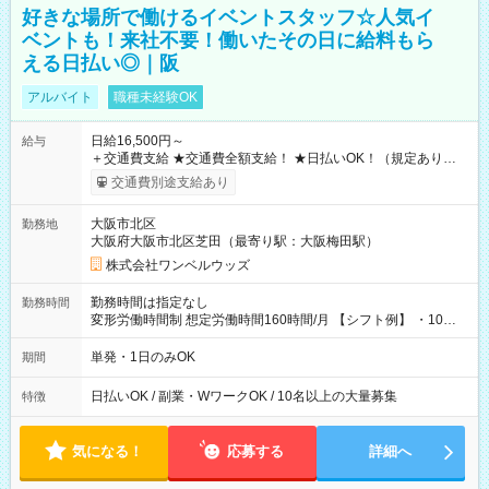
好きな場所で働けるイベントスタッフ☆人気イ
ベントも！来社不要！働いたその日に給料もら
える日払い◎｜阪
アルバイト
職種未経験OK
日給16,500円～
給与
＋交通費支給 ★交通費全額支給！ ★日払いOK！（規定あり） ┗
働いたその日に現金GET♪ お仕事後はコンビニATMから 日払
交通費別途支給あり
い分を引き落とせます！ 【試用期間】試用期間なし
大阪市北区
勤務地
大阪府大阪市北区芝田（最寄り駅：大阪梅田駅）
株式会社ワンベルウッズ
勤務時間は指定なし
勤務時間
変形労働時間制 想定労働時間160時間/月 【シフト例】 ・10：
00～20：00
単発・1日のみOK
期間
日払いOK / 副業・WワークOK / 10名以上の大量募集
特徴
気になる！
応募する
詳細へ