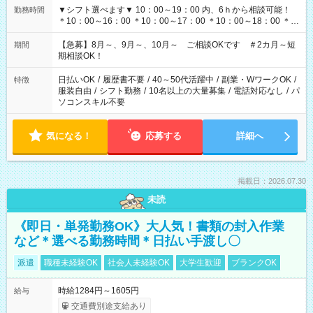
▼シフト選べます▼ 10：00～19：00 内、6ｈから相談可能！
勤務時間
＊10：00～16：00 ＊10：00～17：00 ＊10：00～18：00 ＊
11：00～19：00 ＊12：00～19：00 ＊13：00～19：00
【急募】8月～、9月～、10月～ ご相談OKです ＃2カ月～短
期間
期相談OK！
日払いOK
/
履歴書不要
/
40～50代活躍中
/
副業・WワークOK
/
特徴
服装自由
/
シフト勤務
/
10名以上の大量募集
/
電話対応なし
/
パ
ソコンスキル不要
気になる！
応募する
詳細へ
掲載日：2026.07.30
未読
《即日・単発勤務OK》大人気！書類の封入作業
など＊選べる勤務時間＊日払い手渡し〇
派遣
職種未経験OK
社会人未経験OK
大学生歓迎
ブランクOK
時給1284円～1605円
給与
交通費別途支給あり