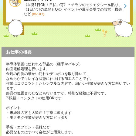
《単発1日OK！日払い可》＊チラシのモクモクシール貼り、
《1日だけの単発もOK》イベントや展示会場での設営・撤去
など
(8/7UP!)
お仕事の概要
半導体装置に使われる部品の（継手やバルブ）
内面電解処理を行います。
金属の内側の細かい汚れやデコボコを取り除いて、
なめらかでキレイな状態に仕上げる加工のことです。
作業はコツコツとしたシンプルな内容で、細かい作業が好きな方に向いてい
ます。
部品の位置合わせなども行いますが、特別な経験は不要です。
※眼鏡・コンタクトの使用OKです
ポイント
・未経験の方も大歓迎！丁寧に教えます
・モクモク作業が好きな方にピッタリ
手袋・エプロン・長靴など
必要なものはすべて会社がご用意します。