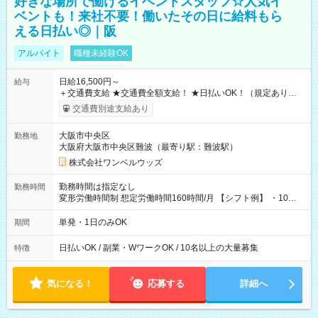
好きな場所で働けるイベントスタッフ☆人気イ
ベントも！来社不要！働いたその日に給料もら
える日払い◎｜阪
アルバイト
職種未経験OK
日給16,500円～
給与
＋交通費支給 ★交通費全額支給！ ★日払いOK！（規定あり） ┗
働いたその日に現金GET♪ お仕事後はコンビニATMから 日払
交通費別途支給あり
い分を引き落とせます！ 【試用期間】試用期間なし
大阪市中央区
勤務地
大阪府大阪市中央区難波（最寄り駅：難波駅）
株式会社ワンベルウッズ
勤務時間は指定なし
勤務時間
変形労働時間制 想定労働時間160時間/月 【シフト例】 ・10：
00～20：00
単発・1日のみOK
期間
日払いOK / 副業・WワークOK / 10名以上の大量募集
特徴
気になる！
応募する
詳細へ