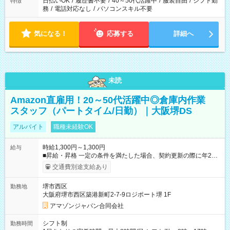
日払いOK
/
履歴書不要
/
40～50代活躍中
/
服装自由
/
シフト勤
特徴
務
/
電話対応なし
/
パソコンスキル不要
気になる！
応募する
詳細へ
未読
Amazon直雇用！20～50代活躍中◎倉庫内作業
スタッフ（パートタイム/日勤）｜大阪堺DS
アルバイト
職種未経験OK
時給1,300円～1,300円
給与
■昇給・昇格 一定の条件を満たした場合、契約更新の際に年2回
まで昇給の機会があります。 ■正社員登用制度あり ※月末締/翌
交通費別途支給あり
月25日支払い ※時間外手当、別途支給 ※深夜割増賃金 (22:00～
翌5:00までは時給が25%UPします) ☆給与前払い制度有！
堺市西区
勤務地
☆Amazon直雇用で安定して働けます！ 【試用期間】試用期間
大阪府堺市西区築港新町2-7-9ロジポート堺 1F
あり 試用期間の長さ：1週間 雇用形態、給与は本採用時と同じ
です。
アマゾンジャパン合同会社
シフト制
勤務時間