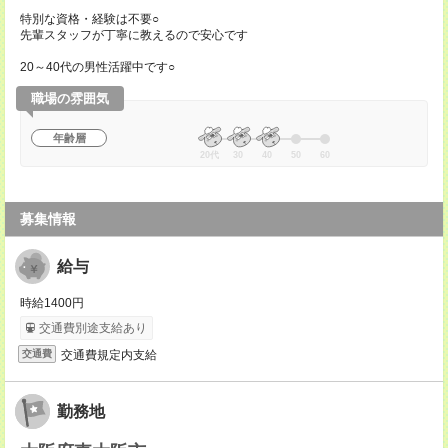
特別な資格・経験は不要○
先輩スタッフが丁寧に教えるので安心です
20～40代の男性活躍中です○
職場の雰囲気
年齢層
20代
30
40
50
60
募集情報
給与
時給1400円
交通費別途支給あり
交通費規定内支給
交通費
勤務地