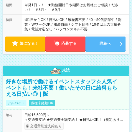
単発1日～！ ★勤務開始日や期間はお気軽にご相談くださ
期間
い！ ＃8月～ ＃9月～
週1日からOK
/
日払いOK
/
履歴書不要
/
40～50代活躍中
/
副
特徴
業・WワークOK
/
服装自由
/
シフト勤務
/
10名以上の大量募
集
/
電話対応なし
/
パソコンスキル不要
気になる！
応募する
詳細へ
未読
好きな場所で働けるイベントスタッフ☆人気イ
ベントも！来社不要！働いたその日に給料もら
える日払い◎｜阪
アルバイト
職種未経験OK
日給16,500円～
給与
＋交通費支給 ★交通費全額支給！ ★日払いOK！（規定あり） ┗
働いたその日に現金GET♪ お仕事後はコンビニATMから 日払
交通費別途支給あり
い分を引き落とせます！ 【試用期間】試用期間なし