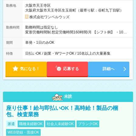
大阪市天王寺区
勤務地
大阪府大阪市天王寺区生玉前町（最寄り駅：谷町九丁目駅）
株式会社ワンベルウッズ
勤務時間は指定なし
勤務時間
変形労働時間制 想定労働時間160時間/月 【シフト例】 ・10：
00～20：00
単発・1日のみOK
期間
日払いOK / 副業・WワークOK / 10名以上の大量募集
特徴
気になる！
応募する
詳細へ
未読
座り仕事！給与即払いOK！高時給！製品の梱
包、検査業務
派遣
職種未経験OK
社会人未経験OK
ブランクOK
WEB登録・面接OK