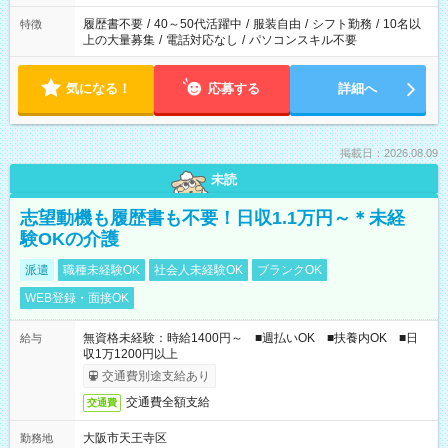
と、もう1つのお仕事の勤務時間。 合計で週40時間を超える場
合は応募できません。
履歴書不要
/
40～50代活躍中
/
服装自由
/
シフト勤務
/
10名以
特徴
上の大量募集
/
電話対応なし
/
パソコンスキル不要
気になる！
応募する
詳細へ
掲載日：2026.08.09
未読
志望動機も履歴書も不要！日収1.1万円～＊未経
験OKの介護
派遣
職種未経験OK
社会人未経験OK
ブランクOK
WEB登録・面接OK
無資格未経験：時給1400円～ ■週払いOK ■扶養内OK ■日
給与
収1万1200円以上
交通費別途支給あり
交通費全額支給
交通費
大阪市天王寺区
勤務地