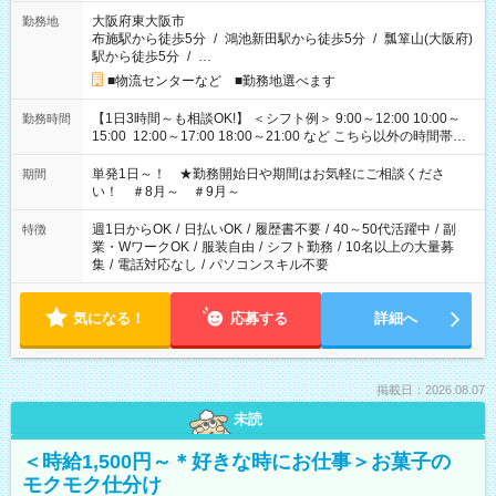
大阪府東大阪市
勤務地
布施駅から徒歩5分
/
鴻池新田駅から徒歩5分
/
瓢箪山(大阪府)
駅から徒歩5分
/
…
■物流センターなど ■勤務地選べます
【1日3時間～も相談OK!】 ＜シフト例＞ 9:00～12:00 10:00～
勤務時間
15:00 12:00～17:00 18:00～21:00 など こちら以外の時間帯も
お気軽にご相談ください！
単発1日～！ ★勤務開始日や期間はお気軽にご相談くださ
期間
い！ ＃8月～ ＃9月～
週1日からOK
/
日払いOK
/
履歴書不要
/
40～50代活躍中
/
副
特徴
業・WワークOK
/
服装自由
/
シフト勤務
/
10名以上の大量募
集
/
電話対応なし
/
パソコンスキル不要
気になる！
応募する
詳細へ
掲載日：2026.08.07
未読
＜時給1,500円～＊好きな時にお仕事＞お菓子の
モクモク仕分け