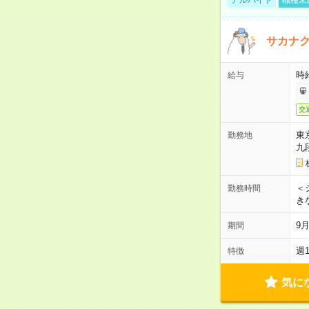
サカナク
時
給与
交
東
勤務地
九
＜シ
勤務時間
き
9
期間
週
特徴
気に