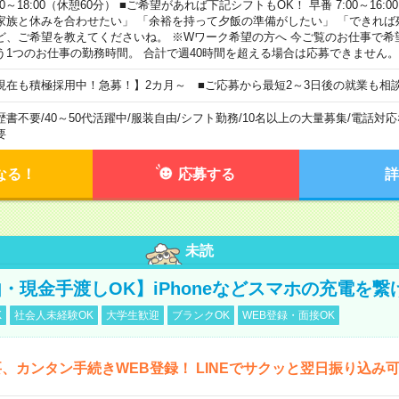
00～18:00（休憩60分） ■ご希望があれば下記シフトもOK！ 早番 7:00～16:00 遅
家族と休みを合わせたい」 「余裕を持って夕飯の準備がしたい」 「できれば
ど、ご希望を教えてくださいね。 ※Wワーク希望の方へ 今ご覧のお仕事で希
う1つのお仕事の勤務時間。 合計で週40時間を超える場合は応募できません。
現在も積極採用中！急募！】2カ月～ ■ご応募から最短2～3日後の就業も相
歴書不要
/
40～50代活躍中
/
服装自由
/
シフト勤務
/
10名以上の大量募集
/
電話対応
要
なる！
応募する
詳
未読
・現金手渡しOK】iPhoneなどスマホの充電を繋
K
社会人未経験OK
大学生歓迎
ブランクOK
WEB登録・面接OK
、カンタン手続きWEB登録！ LINEでサクッと翌日振り込み