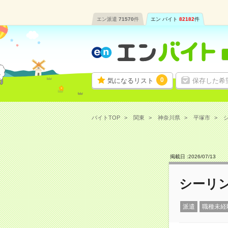
エン派遣
71570
件
エン バイト
82182
件
0
気になるリスト
保存した希
バイトTOP
関東
神奈川県
平塚市
シ
掲載日 :
2026
/
07
/
13
シーリン
派遣
職種未経