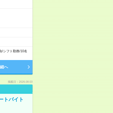
由
/
シフト勤務
/
10名
細へ
掲載日：2026.08.03
ートバイト