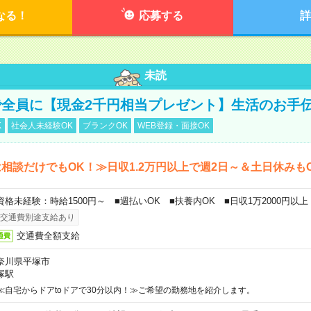
なる！
応募する
詳
未読
全員に【現金2千円相当プレゼント】生活のお手
K
社会人未経験OK
ブランクOK
WEB登録・面接OK
相談だけでもOK！≫日収1.2万円以上で週2日～＆土日休みも
資格未経験：時給1500円～ ■週払いOK ■扶養内OK ■日収1万2000円以上
交通費別途支給あり
交通費全額支給
通費
奈川県平塚市
塚駅
≪自宅からドアtoドアで30分以内！≫ご希望の勤務地を紹介します。