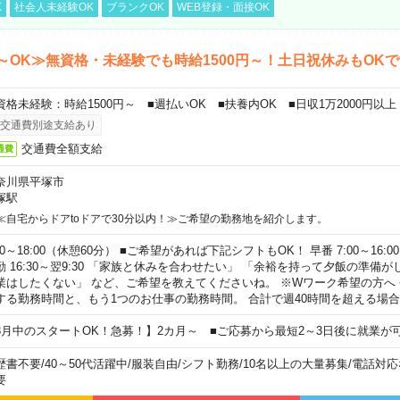
K
社会人未経験OK
ブランクOK
WEB登録・面接OK
～OK≫無資格・未経験でも時給1500円～！土日祝休みもOK
資格未経験：時給1500円～ ■週払いOK ■扶養内OK ■日収1万2000円以上
交通費別途支給あり
交通費全額支給
通費
奈川県平塚市
塚駅
≪自宅からドアtoドアで30分以内！≫ご希望の勤務地を紹介します。
00～18:00（休憩60分） ■ご希望があれば下記シフトもOK！ 早番 7:00～16:00 遅
勤 16:30～翌9:30 「家族と休みを合わせたい」 「余裕を持って夕飯の準備
業はしたくない」 など、ご希望を教えてくださいね。 ※Wワーク希望の方へ
する勤務時間と、もう1つのお仕事の勤務時間。 合計で週40時間を超える場
8月中のスタートOK！急募！】2カ月～ ■ご応募から最短2～3日後に就業が
歴書不要
/
40～50代活躍中
/
服装自由
/
シフト勤務
/
10名以上の大量募集
/
電話対応
要