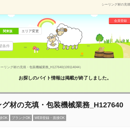
シーリング材の充填・包
会員登録
エリア変更
関東版
望条件
ーリング材の充填・包装機械業務_H127640(109114044）
お探しのバイト情報は掲載が終了しました。
グ材の充填・包装機械業務_H127640
験OK
ブランクOK
WEB登録・面接OK