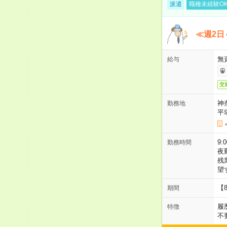
派遣
職種未経験O
≪週2日
無
給与
交
神
勤務地
平
9:
勤務時間
夜
残
望
【
期間
履
特徴
不