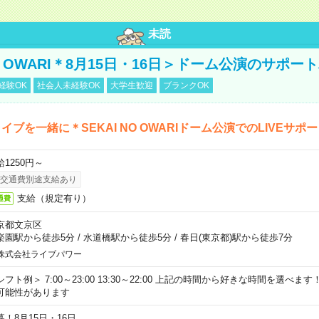
未読
NO OWARI＊8月15日・16日＞ドーム公演のサポー
経験OK
社会人未経験OK
大学生歓迎
ブランクOK
イブを一緒に＊SEKAI NO OWARIドーム公演でのLIVEサポ
給1250円～
交通費別途支給あり
支給（規定有り）
通費
京都文京区
楽園駅から徒歩5分
/
水道橋駅から徒歩5分
/
春日(東京都)駅から徒歩7分
株式会社ライブパワー
シフト例＞ 7:00～23:00 13:30～22:00 上記の時間から好きな時間を選べま
可能性があります
募！8月15日・16日