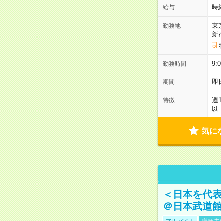
時
給与
東
勤務地
新
9:
勤務時間
即
期間
週
特徴
以
気に
＜日本を代
＠日本武道
アルバイト
職種未