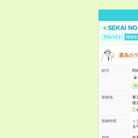
＜SEKAI 
アルバイト
職種未
最高のラ
時
給与
交
東
勤務地
後
＜
勤務時間
る
急
期間