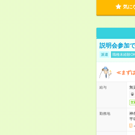
気に
説明会参加で
派遣
職種未経験O
≪まずは
無
給与
交
神
勤務地
平