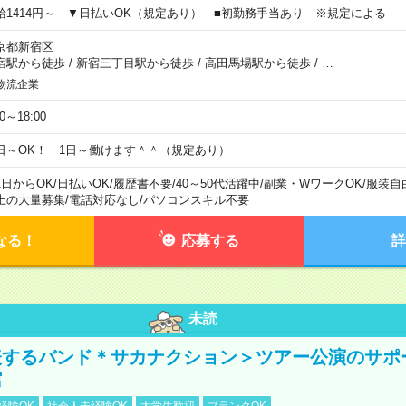
給1414円～ ▼日払いOK（規定あり） ■初勤務手当あり ※規定による
京都新宿区
宿駅から徒歩
/
新宿三丁目駅から徒歩
/
高田馬場駅から徒歩
/
…
物流企業
00～18:00
日～OK！ 1日～働けます＾＾（規定あり）
1日からOK
/
日払いOK
/
履歴書不要
/
40～50代活躍中
/
副業・WワークOK
/
服装自
上の大量募集
/
電話対応なし
/
パソコンスキル不要
なる！
応募する
詳
未読
表するバンド＊サカナクション＞ツアー公演のサポ
館
経験OK
社会人未経験OK
大学生歓迎
ブランクOK