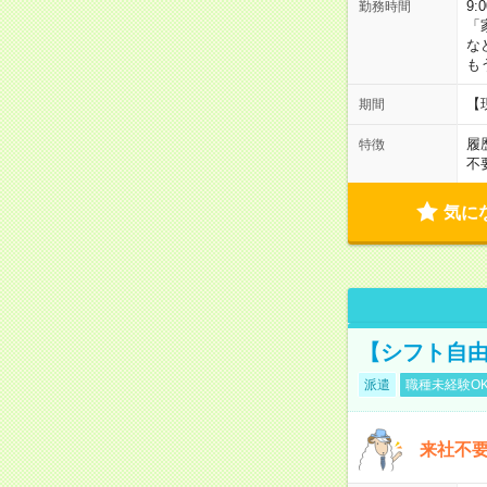
9:
勤務時間
「
な
も
【
期間
履
特徴
不
気に
【シフト自由
派遣
職種未経験O
来社不要