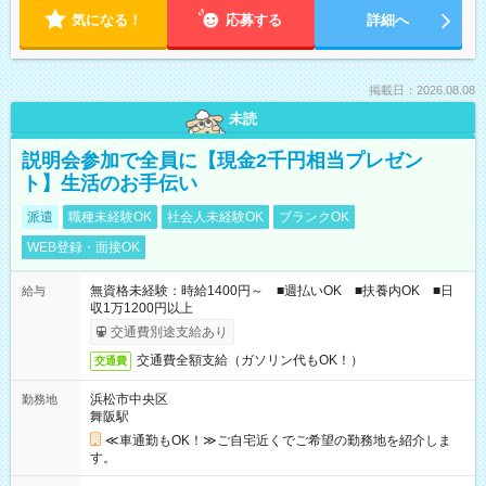
気になる！
応募する
詳細へ
掲載日：2026.08.08
未読
説明会参加で全員に【現金2千円相当プレゼン
ト】生活のお手伝い
派遣
職種未経験OK
社会人未経験OK
ブランクOK
WEB登録・面接OK
無資格未経験：時給1400円～ ■週払いOK ■扶養内OK ■日
給与
収1万1200円以上
交通費別途支給あり
交通費全額支給（ガソリン代もOK！）
交通費
浜松市中央区
勤務地
舞阪駅
≪車通勤もOK！≫ご自宅近くでご希望の勤務地を紹介しま
す。