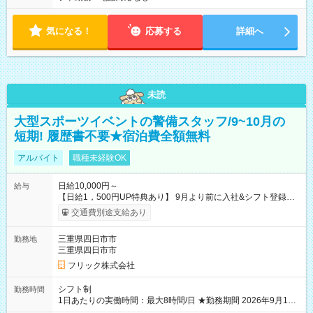
気になる！
応募する
詳細へ
未読
大型スポーツイベントの警備スタッフ/9~10月の
短期! 履歴書不要★宿泊費全額無料
アルバイト
職種未経験OK
日給10,000円～
給与
【日給1，500円UP特典あり】 9月より前に入社&シフト登録す
ると 期間中(9/16~10/23) の日給がUP! 日給1万1500円でしっか
交通費別途支給あり
り稼げます♪ 【試用期間】試用期間なし
三重県四日市市
勤務地
三重県四日市市
フリック株式会社
シフト制
勤務時間
1日あたりの実働時間：最大8時間/日 ★勤務期間 2026年9月16
日~2026年10月23日 短期勤務OK! 期間中フル勤務できる方優遇