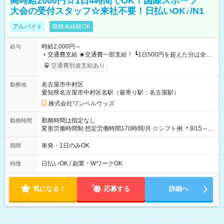
高時給2000円☆1日4時間でOK！国際スポーツ
大会の受付スタッフ☆来社不要！日払いOK♪/N1
アルバイト
職種未経験OK
時給2,000円～
給与
＋交通費支給 ★交通費一部支給！ ┗1日500円を超えた分は全額
支給！ ※往復500円以内の方は自己負担となります ★日払い
交通費別途支給あり
OK！（規定あり） ┗働いたその日に現金GET♪ お仕事後はコン
ビニATMから 日払い分を引き落とせます！ 【試用期間】試用
名古屋市中村区
勤務地
期間なし
愛知県名古屋市中村区名駅（最寄り駅：名古屋駅）
株式会社ワンベルウッズ
勤務時間は指定なし
勤務時間
変形労働時間制 想定労働時間170時間/月 ☆シフト例 ＊8/15～
10/26 全日共通 08：00～12：00 17：00～21：00 ＊8/31
～9/19のみ下記シフトもあります！ 12：00～16：00 ＊9/6～
単発・1日のみOK
期間
10/6、10/11～26のみ下記シフトもあります！ 07：00～11：
00
日払いOK / 副業・WワークOK
特徴
気になる！
応募する
詳細へ