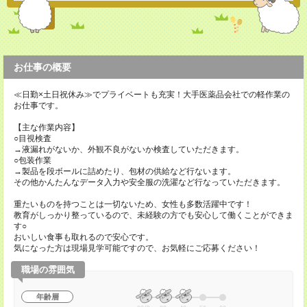
お仕事の概要
≪日勤×土日祝休み≫でプライベートも充実！大手医薬品会社での軽作業の
お仕事です。
【主な作業内容】
○目視検査
→液漏れがないか、外観不良がないか検査していただきます。
○包装作業
→製品を段ボールに詰めたり、包材の供給など行ないます。
その他かんたんなデータ入力や安全服の洗濯など行なっていただきます。
重たいものを持つことは一切ないため、女性も多数活躍中です！
教育がしっかり整っているので、未経験の方でも安心して働くことができま
す○
おいしい食事も取れるので安心です。
気になった方は現場見学可能ですので、お気軽にご応募ください！
職場の雰囲気
年齢層