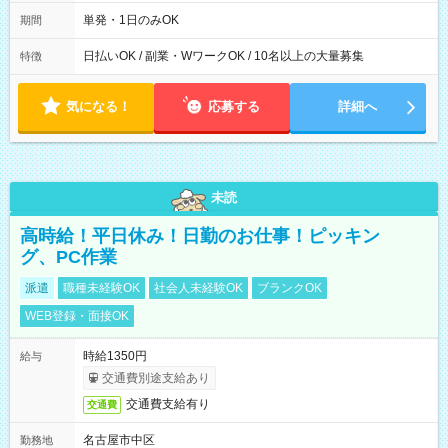
00～20：00
単発・1日のみOK
期間
日払いOK / 副業・WワークOK / 10名以上の大量募集
特徴
気になる！
応募する
詳細へ
未読
高時給！平日休み！日勤のお仕事！ピッキン
グ、PC作業
派遣
職種未経験OK
社会人未経験OK
ブランクOK
WEB登録・面接OK
時給1350円
給与
交通費別途支給あり
交通費支給有り
交通費
名古屋市中区
勤務地