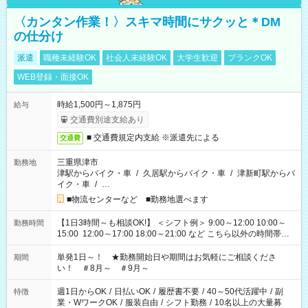
〈カンタン作業！〉スキマ時間にサクッと＊DM
の仕分け
派遣
職種未経験OK
社会人未経験OK
大学生歓迎
ブランクOK
WEB登録・面接OK
時給1,500円～1,875円
給与
交通費別途支給あり
■ 交通費規定内支給 ※派遣先による
交通費
三重県津市
勤務地
津駅からバイク・車
/
久居駅からバイク・車
/
津新町駅からバ
イク・車
/
…
■物流センターなど ■勤務地選べます
【1日3時間～も相談OK!】 ＜シフト例＞ 9:00～12:00 10:00～
勤務時間
15:00 12:00～17:00 18:00～21:00 など こちら以外の時間帯も
お気軽にご相談ください！
単発1日～！ ★勤務開始日や期間はお気軽にご相談くださ
期間
い！ ＃8月～ ＃9月～
週1日からOK
/
日払いOK
/
履歴書不要
/
40～50代活躍中
/
副
特徴
業・WワークOK
/
服装自由
/
シフト勤務
/
10名以上の大量募