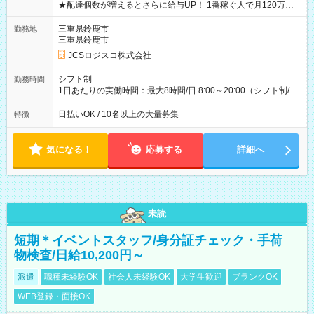
★配達個数が増えるとさらに給与UP！ 1番稼ぐ人で月120万ほ
ど！ ・主要都市エリア 月収55万円／週5日稼働 月収65万~112
万円／週6日稼働 ・地方郊外エリア 月収40万円／週5日稼働 月
三重県鈴鹿市
勤務地
収40万円~50万円／週6日稼働 ＜モデルイメージ＞ ■月収50万
三重県鈴鹿市
円 (27歳男性/江東区在住)※元建築関係 1日150個配達×25日勤務
JCSロジスコ株式会社
(日休み) ■月収80万円(43歳男性/墨田区在住)※元営業 1日200個
配達×25日勤務(月休み) 【試用期間】試用期間なし
シフト制
勤務時間
1日あたりの実働時間：最大8時間/日 8:00～20:00（シフト制/実
働8時間） ※週5日勤務（場所次第では週4も有り） ※配達状況
によって時間外での勤務可能性有り ※案件により多少の前後あ
日払いOK / 10名以上の大量募集
特徴
り ※配達が完了次第、帰社OKです
気になる！
応募する
詳細へ
未読
短期＊イベントスタッフ/身分証チェック・手荷
物検査/日給10,200円～
派遣
職種未経験OK
社会人未経験OK
大学生歓迎
ブランクOK
WEB登録・面接OK