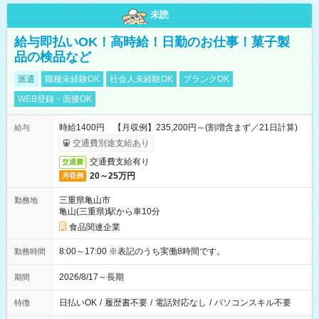
未読
給与即払いOK！高時給！日勤のお仕事！菓子製
品の検品など
派遣
職種未経験OK
社会人未経験OK
ブランクOK
WEB登録・面接OK
時給1400円 【月収例】235,200円～(割増含まず／21日計算)
給与
交通費別途支給あり
交通費支給有り
交通費
20～25万円
月収例
三重県亀山市
勤務地
亀山(三重県)駅から車10分
食品関連企業
8:00～17:00 ※表記のうち実働8時間です。
勤務時間
2026/8/17～長期
期間
日払いOK
/
履歴書不要
/
電話対応なし
/
パソコンスキル不要
特徴