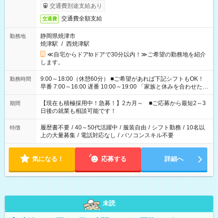
交通費別途支給あり
交通費全額支給
交通費
静岡県焼津市
勤務地
焼津駅
/
西焼津駅
≪自宅からドアtoドアで30分以内！≫ご希望の勤務地を紹介
します。
9:00～18:00（休憩60分） ■ご希望があれば下記シフトもOK！
勤務時間
早番 7:00～16:00 遅番 10:00～19:00 「家族と休みを合わせた
い」 「余裕を持って夕飯の準備がしたい」 「できれば残業はし
たくない」 など、ご希望を教えてくださいね。 ※Wワーク希望
【現在も積極採用中！急募！】2カ月～ ■ご応募から最短2～3
期間
の方へ 今ご覧のお仕事で希望する勤務時間と、もう1つのお仕事
日後の就業も相談可能です！
の勤務時間。 合計で週40時間を超える場合は応募できません。
履歴書不要
/
40～50代活躍中
/
服装自由
/
シフト勤務
/
10名以
特徴
上の大量募集
/
電話対応なし
/
パソコンスキル不要
気になる！
応募する
詳細へ
未読