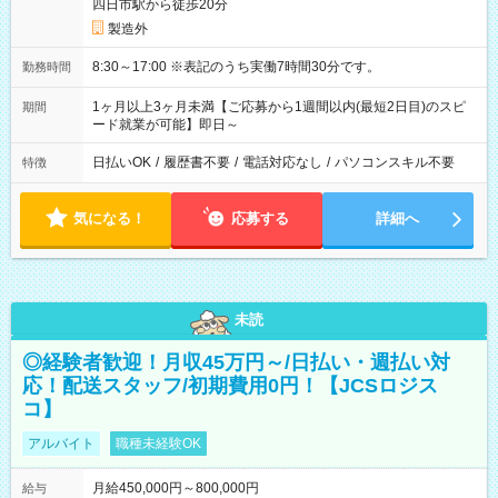
四日市駅から徒歩20分
製造外
8:30～17:00 ※表記のうち実働7時間30分です。
勤務時間
1ヶ月以上3ヶ月未満【ご応募から1週間以内(最短2日目)のスピ
期間
ード就業が可能】即日～
日払いOK
/
履歴書不要
/
電話対応なし
/
パソコンスキル不要
特徴
気になる！
応募する
詳細へ
未読
◎経験者歓迎！月収45万円～/日払い・週払い対
応！配送スタッフ/初期費用0円！【JCSロジス
コ】
アルバイト
職種未経験OK
月給450,000円～800,000円
給与