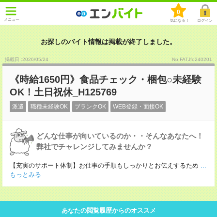
0
メニュー
気になる！
ログイン
お探しのバイト情報は掲載が終了しました。
掲載日 :2026
/
05
/
24
No.FATJfo240201
《時給1650円》食品チェック・梱包○未経験
OK！土日祝休_H125769
派遣
職種未経験OK
ブランクOK
WEB登録・面接OK
どんな仕事が向いているのか・・そんなあなたへ！
弊社でチャレンジしてみませんか？
【充実のサポート体制】お仕事の手順もしっかりとお伝えするため
...
もっとみる
あなたの閲覧履歴からのオススメ