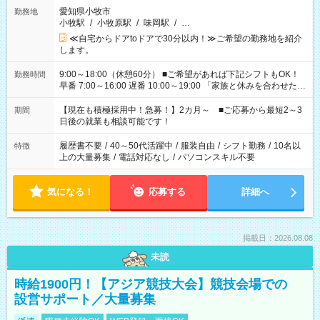
愛知県小牧市
勤務地
小牧駅
/
小牧原駅
/
味岡駅
/
…
≪自宅からドアtoドアで30分以内！≫ご希望の勤務地を紹介
します。
9:00～18:00（休憩60分） ■ご希望があれば下記シフトもOK！
勤務時間
早番 7:00～16:00 遅番 10:00～19:00 「家族と休みを合わせた
い」 「余裕を持って夕飯の準備がしたい」 「できれば残業はし
たくない」 など、ご希望を教えてくださいね。 ※Wワーク希望
【現在も積極採用中！急募！】2カ月～ ■ご応募から最短2～3
期間
の方へ 今ご覧のお仕事で希望する勤務時間と、もう1つのお仕事
日後の就業も相談可能です！
の勤務時間。 合計で週40時間を超える場合は応募できません。
履歴書不要
/
40～50代活躍中
/
服装自由
/
シフト勤務
/
10名以
特徴
上の大量募集
/
電話対応なし
/
パソコンスキル不要
気になる！
応募する
詳細へ
掲載日：2026.08.08
未読
時給1900円！【アジア競技大会】競技会場での
設営サポート／大量募集