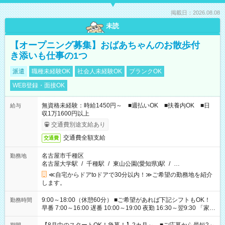
掲載日：2026.08.08
未読
【オープニング募集】おばあちゃんのお散歩付
き添いも仕事の1つ
派遣
職種未経験OK
社会人未経験OK
ブランクOK
WEB登録・面接OK
無資格未経験：時給1450円～ ■週払いOK ■扶養内OK ■日
給与
収1万1600円以上
交通費別途支給あり
交通費全額支給
交通費
名古屋市千種区
勤務地
名古屋大学駅
/
千種駅
/
東山公園(愛知県)駅
/
…
≪自宅からドアtoドアで30分以内！≫ご希望の勤務地を紹介
します。
9:00～18:00（休憩60分） ■ご希望があれば下記シフトもOK！
勤務時間
早番 7:00～16:00 遅番 10:00～19:00 夜勤 16:30～翌9:30 「家族
と休みを合わせたい」 「余裕を持って夕飯の準備がしたい」
「できれば残業はしたくない」 など、ご希望を教えてください