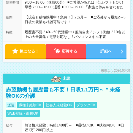
9:00～18:00（休憩60分） ■ご希望があれば下記シフトもOK！
勤務時間
早番 7:00～16:00 遅番 10:00～19:00 「家族と休みを合わせた
い」 「余裕を持って夕飯の準備がしたい」 「できれば残業はし
たくない」 など、ご希望を教えてくださいね。 ※Wワーク希望
【現在も積極採用中！急募！】2カ月～ ■ご応募から最短2～3
期間
の方へ 今ご覧のお仕事で希望する勤務時間と、もう1つのお仕事
日後の就業も相談可能です！
の勤務時間。 合計で週40時間を超える場合は応募できません。
履歴書不要
/
40～50代活躍中
/
服装自由
/
シフト勤務
/
10名以
特徴
上の大量募集
/
電話対応なし
/
パソコンスキル不要
気になる！
応募する
詳細へ
掲載日：2026.08.08
未読
志望動機も履歴書も不要！日収1.1万円～＊未経
験OKの介護
派遣
職種未経験OK
社会人未経験OK
ブランクOK
WEB登録・面接OK
無資格未経験：時給1400円～ ■週払いOK ■扶養内OK ■日
給与
収1万1200円以上