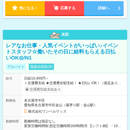
気になる！
応募する
詳細へ
未読
レアなお仕事・人気イベントがいっぱい♪イベン
トスタッフ☆働いたその日に給料もらえる日払
いOK◎/N1
アルバイト
職種未経験OK
日給10,400円～
給与
＋交通費支給 ★交通費全額支給！ ★日払いOK！（規定あり） ┗
働いたその日に現金GET♪ お仕事後はコンビニATMから 日払
交通費別途支給あり
い分を引き落とせます！ 【試用期間】試用期間なし
名古屋市中区
勤務地
愛知県名古屋市中区金山（最寄り駅：金山駅）
株式会社ワンベルウッズ
勤務時間は指定なし
勤務時間
変形労働時間制 想定労働時間160時間/月 【シフト例】 ・10：