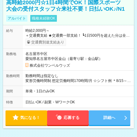
高時給2000円☆1日4時間でOK！国際スポーツ
大会の受付スタッフ☆来社不要！日払いOK♪/N1
アルバイト
職種未経験OK
時給2,000円～
給与
＋交通費支給 ★交通費一部支給！ ┗1日500円を超えた分は全額
支給！ ※往復500円以内の方は自己負担となります ★日払い
交通費別途支給あり
OK！（規定あり） ┗働いたその日に現金GET♪ お仕事後はコン
ビニATMから 日払い分を引き落とせます！ 【試用期間】試用
名古屋市中区
勤務地
期間なし
愛知県名古屋市中区金山（最寄り駅：金山駅）
株式会社ワンベルウッズ
勤務時間は指定なし
勤務時間
変形労働時間制 想定労働時間170時間/月 ☆シフト例 ＊8/15～
10/26 全日共通 08：00～12：00 17：00～21：00 ＊8/31
～9/19のみ下記シフトもあります！ 12：00～16：00 ＊9/6～
単発・1日のみOK
期間
10/6、10/11～26のみ下記シフトもあります！ 07：00～11：
00
日払いOK / 副業・WワークOK
特徴
気になる！
応募する
詳細へ