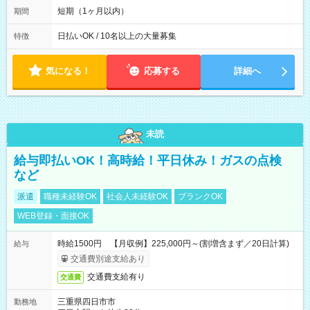
※週3~5日勤務(勤務日数応相談) ※期間前から勤務スタートも可
短期（1ヶ月以内）
期間
能です! ★勤務時間 8:00~17:00(休憩1時間) ※現場により変動あ
り ※夜勤シフトあり
日払いOK / 10名以上の大量募集
特徴
気になる！
応募する
詳細へ
未読
給与即払いOK！高時給！平日休み！ガスの点検
など
派遣
職種未経験OK
社会人未経験OK
ブランクOK
WEB登録・面接OK
時給1500円 【月収例】225,000円～(割増含まず／20日計算)
給与
交通費別途支給あり
交通費支給有り
交通費
三重県四日市市
勤務地