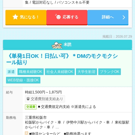
集
/
電話対応なし
/
パソコンスキル不要
気になる！
応募する
詳細へ
掲載日：2026.07.29
未読
《単発1日OK！日払い可》＊DMのモクモクシ
ール貼り
派遣
職種未経験OK
社会人未経験OK
大学生歓迎
ブランクOK
WEB登録・面接OK
時給1,500円～1,875円
給与
交通費別途支給あり
■ 交通費規定内支給 ※派遣先による
交通費
三重県松阪市
勤務地
松阪駅からバイク・車
/
伊勢中川駅からバイク・車
/
東松阪駅
からバイク・車
/
…
■物流センターなど ■勤務地選べます