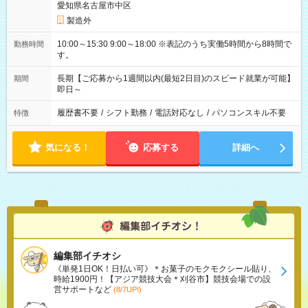
愛知県名古屋市中区
製造外
10:00～15:30 9:00～18:00 ※表記のうち実働5時間から8時間で
勤務時間
す。
長期【ご応募から1週間以内(最短2日目)のスピード就業が可能】
期間
即日～
履歴書不要
/
シフト勤務
/
電話対応なし
/
パソコンスキル不要
特徴
気になる！
応募する
詳細へ
編集部イチオシ
《単発1日OK！日払い可》＊お菓子のモクモクシール貼り、
時給1900円！【アジア競技大会＊刈谷市】競技会場での設
営サポートなど
(8/7UP!)