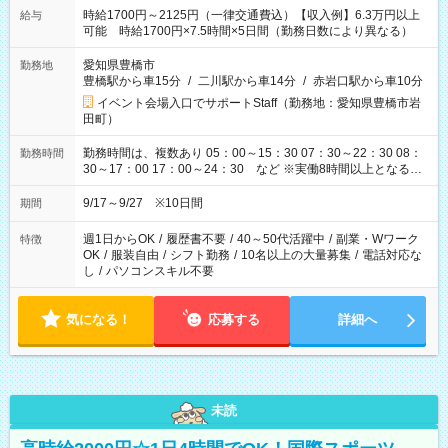
時給1700円～2125円（一律交通費込）【収入例】6.3万円以上
給与
可能 時給1700円×7.5時間×5日間（勤務日数により異なる）
愛知県豊橋市
勤務地
豊橋駅から車15分
/
二川駅から車14分
/
赤岩口駅から車10分
イベント会場入口でサポートStaff（勤務地：愛知県豊橋市岩
田町）
勤務時間は、複数あり 05：00～15：30 07：30～22：30 08：
勤務時間
30～17：00 17：00～24：30 など ※実働8時間以上となる勤
務もあります。 【休憩】60分+他休憩あり 交替で取得します。
安全面に配慮しこまめな休憩があります。
9/17～9/27 ※10日間
期間
週1日からOK
/
履歴書不要
/
40～50代活躍中
/
副業・Wワーク
特徴
OK
/
服装自由
/
シフト勤務
/
10名以上の大量募集
/
電話対応な
し
/
パソコンスキル不要
気になる！
応募する
詳細へ
未読