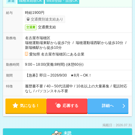
派遣
職種未経験OK
WEB登録・面接OK
時給1900円
給与
交通費別途支給あり
交通費支給
交通費
名古屋市瑞穂区
勤務地
瑞穂運動場東駅から徒歩7分
/
瑞穂運動場西駅から徒歩10分
/
新瑞橋駅から徒歩10分
愛知県 名古屋市瑞穂区にある企業
9:00～18:00(実働:8時間) (休憩60分)
勤務時間
【急募】即日～2026/9/30 ★8月～OK！
期間
履歴書不要
/
40～50代活躍中
/
10名以上の大量募集
/
電話対応
特徴
なし
/
パソコンスキル不要
気になる！
応募する
詳細へ
掲載日：2026.07.31
未読