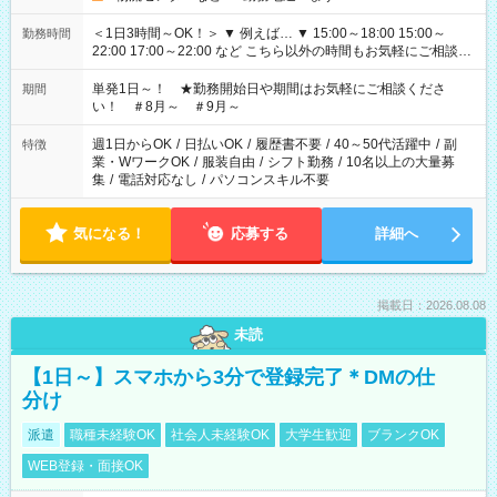
＜1日3時間～OK！＞ ▼ 例えば… ▼ 15:00～18:00 15:00～
勤務時間
22:00 17:00～22:00 など こちら以外の時間もお気軽にご相談く
ださい！
単発1日～！ ★勤務開始日や期間はお気軽にご相談くださ
期間
い！ ＃8月～ ＃9月～
週1日からOK
/
日払いOK
/
履歴書不要
/
40～50代活躍中
/
副
特徴
業・WワークOK
/
服装自由
/
シフト勤務
/
10名以上の大量募
集
/
電話対応なし
/
パソコンスキル不要
気になる！
応募する
詳細へ
掲載日：2026.08.08
未読
【1日～】スマホから3分で登録完了＊DMの仕
分け
派遣
職種未経験OK
社会人未経験OK
大学生歓迎
ブランクOK
WEB登録・面接OK