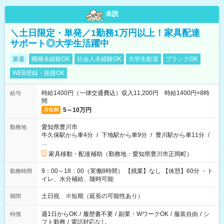
未読
＼土日限定・単発／1勤務1万円以上！家具配達
サポート◎大学生活躍中
派遣
職種未経験OK
社会人未経験OK
大学生歓迎
ブランクOK
WEB登録・面接OK
時給1400円（一律交通費込）収入11,200円 時給1400円×8時
給与
間
5～10万円
月収例
愛知県豊川市
勤務地
牛久保駅から車4分
/
下地駅から車9分
/
豊川駅から車11分
/
…
家具移動・配達補助（勤務地：愛知県豊川市正岡町）
9：00～18：00（実働8時間） 【残業】なし 【休憩】60分 ・ト
勤務時間
イレ、水分補給、随時可能
土日祝 ※短期（延長の可能性あり）
期間
週1日からOK
/
履歴書不要
/
副業・WワークOK
/
服装自由
/
シ
特徴
フト勤務
/
電話対応なし