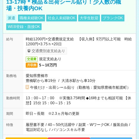
13-17時＊検品＆出荷シール貼り！少人数の職
場・扶養内OK
派遣
職種未経験OK
社会人未経験OK
大学生歓迎
ブランクOK
WEB登録・面接OK
時給1200円+交通費規定支給 【収入例】9万円以上可能 時給
給与
1200円×3.75ｈ×20日
交通費別途支給あり
規定支給あり
交通費
5～10万円
月収例
愛知県豊橋市
勤務地
豊橋駅から車19分
/
大清水駅から車10分
午後だけ・出荷シール貼り（勤務地：愛知県豊橋市船渡町）
13：00～17：00 ※実働3.75時間 ◆16時までも相談可能 【休
勤務時間
憩】15分 15：00～15：15
即日～長期 ※2.3ヵ月毎の更新
期間
履歴書不要
/
40～50代活躍中
/
副業・WワークOK
/
服装自由
/
特徴
電話対応なし
/
パソコンスキル不要