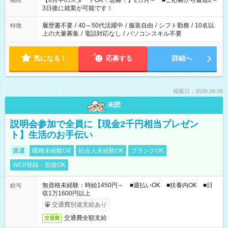
【8月中のスタートOK！急募！】2カ月～ ■ご応募から最短2～
期間
ね。 ※Wワーク希望の方へ 今ご覧のお仕事で希望する勤務時間
3日後に就業が可能です！
と、もう1つのお仕事の勤務時間。 合計で週40時間を超える場
合は応募できません。
履歴書不要
/
40～50代活躍中
/
服装自由
/
シフト勤務
/
10名以
特徴
上の大量募集
/
電話対応なし
/
パソコンスキル不要
気になる！
応募する
詳細へ
掲載日：2026.08.08
未読
説明会参加で全員に【現金2千円相当プレゼン
ト】生活のお手伝い
派遣
職種未経験OK
社会人未経験OK
ブランクOK
WEB登録・面接OK
無資格未経験：時給1450円～ ■週払いOK ■扶養内OK ■日
給与
収1万1600円以上
交通費別途支給あり
交通費全額支給
交通費