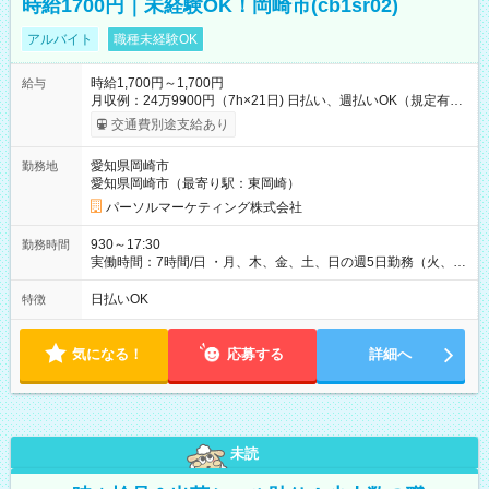
時給1700円｜未経験OK！岡崎市(cb1sr02)
アルバイト
職種未経験OK
時給1,700円～1,700円
給与
月収例：24万9900円（7h×21日) 日払い、週払いOK（規定有
り） 【試用期間】試用期間なし
交通費別途支給あり
愛知県岡崎市
勤務地
愛知県岡崎市（最寄り駅：東岡崎）
パーソルマーケティング株式会社
930～17:30
勤務時間
実働時間：7時間/日 ・月、木、金、土、日の週5日勤務（火、水
は固定休です／夏季、年末年始等、長期休暇有り！） ・ワンシ
フト！ 残業ほぼナシ（0～5h/月）
日払いOK
特徴
気になる！
応募する
詳細へ
未読