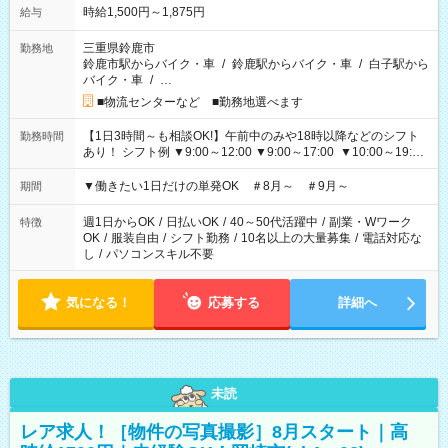
時給1,500円～1,875円
給与
三重県鈴鹿市
勤務地
鈴鹿市駅からバイク・車
/
鈴鹿駅からバイク・車
/
白子駅から
バイク・車
/
…
■物流センターなど ■勤務地選べます
【1日3時間～も相談OK!】午前中のみや18時以降などのシフト
勤務時間
あり！ シフト例 ▼9:00～12:00 ▼9:00～17:00 ▼10:00～19:00
▼18:00～21:00
▼働きたい1日だけの単発OK ＃8月～ ＃9月～
期間
週1日からOK
/
日払いOK
/
40～50代活躍中
/
副業・Wワーク
特徴
OK
/
服装自由
/
シフト勤務
/
10名以上の大量募集
/
電話対応な
し
/
パソコンスキル不要
気になる！
応募する
詳細へ
未読
レア求人！［物件の写真撮影］8月スタート｜高