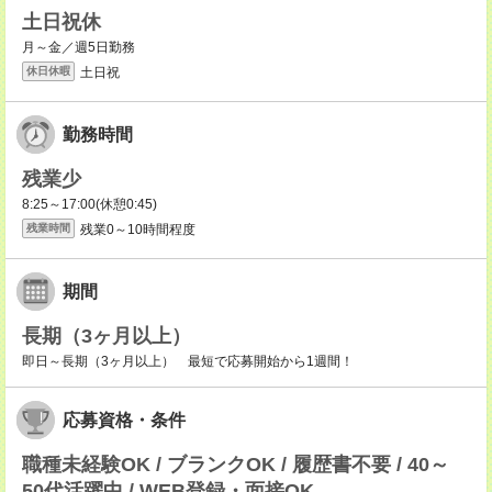
土日祝休
月～金／週5日勤務
土日祝
休日休暇
勤務時間
残業少
8:25～17:00(休憩0:45)
残業0～10時間程度
残業時間
期間
長期（3ヶ月以上）
即日～長期（3ヶ月以上） 最短で応募開始から1週間！
応募資格・条件
職種未経験OK / ブランクOK / 履歴書不要 / 40～
50代活躍中 / WEB登録・面接OK