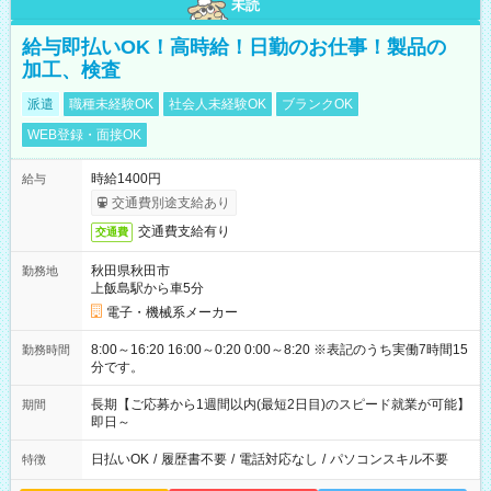
未読
給与即払いOK！高時給！日勤のお仕事！製品の
加工、検査
派遣
職種未経験OK
社会人未経験OK
ブランクOK
WEB登録・面接OK
時給1400円
給与
交通費別途支給あり
交通費支給有り
交通費
秋田県秋田市
勤務地
上飯島駅から車5分
電子・機械系メーカー
8:00～16:20 16:00～0:20 0:00～8:20 ※表記のうち実働7時間15
勤務時間
分です。
長期【ご応募から1週間以内(最短2日目)のスピード就業が可能】
期間
即日～
日払いOK
/
履歴書不要
/
電話対応なし
/
パソコンスキル不要
特徴