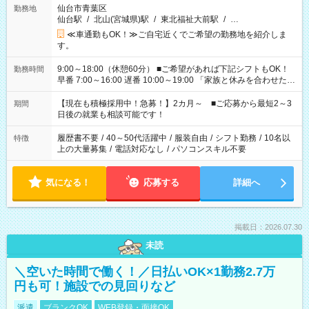
仙台市青葉区
勤務地
仙台駅
/
北山(宮城県)駅
/
東北福祉大前駅
/
…
≪車通勤もOK！≫ご自宅近くでご希望の勤務地を紹介しま
す。
9:00～18:00（休憩60分） ■ご希望があれば下記シフトもOK！
勤務時間
早番 7:00～16:00 遅番 10:00～19:00 「家族と休みを合わせた
い」 「余裕を持って夕飯の準備がしたい」 「できれば残業はし
たくない」 など、ご希望を教えてくださいね。 ※Wワーク希望
【現在も積極採用中！急募！】2カ月～ ■ご応募から最短2～3
期間
の方へ 今ご覧のお仕事で希望する勤務時間と、もう1つのお仕事
日後の就業も相談可能です！
の勤務時間。 合計で週40時間を超える場合は応募できません。
履歴書不要
/
40～50代活躍中
/
服装自由
/
シフト勤務
/
10名以
特徴
上の大量募集
/
電話対応なし
/
パソコンスキル不要
気になる！
応募する
詳細へ
掲載日：2026.07.30
未読
＼空いた時間で働く！／日払いOK×1勤務2.7万
円も可！施設での見回りなど
派遣
ブランクOK
WEB登録・面接OK