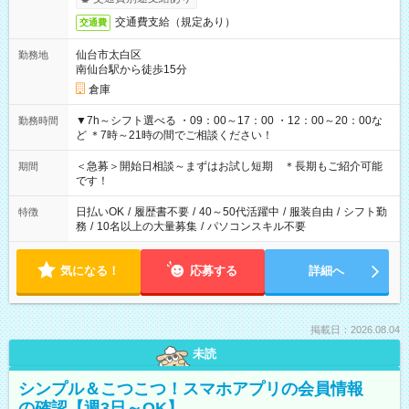
交通費支給（規定あり）
交通費
仙台市太白区
勤務地
南仙台駅から徒歩15分
倉庫
▼7h～シフト選べる ・09：00～17：00 ・12：00～20：00な
勤務時間
ど ＊7時～21時の間でご相談ください！
＜急募＞開始日相談～まずはお試し短期 ＊長期もご紹介可能
期間
です！
日払いOK
/
履歴書不要
/
40～50代活躍中
/
服装自由
/
シフト勤
特徴
務
/
10名以上の大量募集
/
パソコンスキル不要
気になる！
応募する
詳細へ
掲載日：2026.08.04
未読
シンプル＆こつこつ！スマホアプリの会員情報
の確認【週3日～OK】