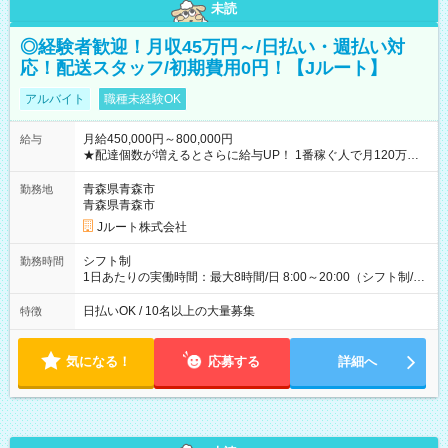
未読
◎経験者歓迎！月収45万円～/日払い・週払い対
応！配送スタッフ/初期費用0円！【Jルート】
アルバイト
職種未経験OK
月給450,000円～800,000円
給与
★配達個数が増えるとさらに給与UP！ 1番稼ぐ人で月120万ほ
ど！ ・主要都市エリア 月収55万円／週5日稼働 月収65万~112
万円／週6日稼働 ・地方郊外エリア 月収40万円／週5日稼働 月
青森県青森市
勤務地
収40万円~50万円／週6日稼働 ＜モデルイメージ＞ ■月収50万
青森県青森市
円 (27歳男性/江東区在住)※元建築関係 1日150個配達×25日勤務
Jルート株式会社
(日休み) ■月収80万円(43歳男性/墨田区在住)※元営業 1日200個
配達×25日勤務(月休み) 【試用期間】試用期間なし
シフト制
勤務時間
1日あたりの実働時間：最大8時間/日 8:00～20:00（シフト制/実
働8時間） ※週5日勤務（場所次第では週4も有り） ※配達状況
によって時間外での勤務可能性有り ※案件により多少の前後あ
日払いOK / 10名以上の大量募集
特徴
り ※配達が完了次第、帰社OKです
気になる！
応募する
詳細へ