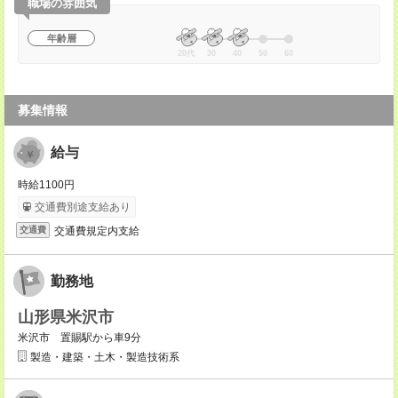
職場の雰囲気
年齢層
20代
30
40
50
60
募集情報
給与
時給1100円
交通費別途支給あり
交通費規定内支給
交通費
勤務地
山形県米沢市
米沢市 置賜駅から車9分
製造・建築・土木・製造技術系