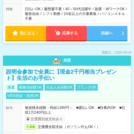
00（実働8ｈ/休憩1ｈ） ＊時間帯固定OK
日払いOK
/
履歴書不要
/
40～50代活躍中
/
副業・WワークOK
/
特徴
服装自由
/
シフト勤務
/
10名以上の大量募集
/
パソコンスキル
不要
気になる！
応募する
詳細へ
掲載日：2026.08.04
未読
説明会参加で全員に【現金2千円相当プレゼン
ト】生活のお手伝い
派遣
職種未経験OK
社会人未経験OK
ブランクOK
WEB登録・面接OK
無資格未経験：時給1280円～ ■週払いOK ■扶養内OK ■日
給与
収1万240円以上
交通費別途支給あり
交通費全額支給（ガソリン代もOK！）
交通費