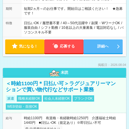
家庭の都合でお休みが必要な場合も遠慮なくご相談ください。
※週最低15時間以上の勤務が必要です
短期2ヵ月～のお仕事です。開始日はご相談ください！ ★急募
期間
です！
日払いOK
/
履歴書不要
/
40～50代活躍中
/
副業・WワークOK
/
特徴
服装自由
/
シフト勤務
/
10名以上の大量募集
/
電話対応なし
/
パ
ソコンスキル不要
気になる！
応募する
詳細へ
掲載日：2026.08.04
未読
＜時給1100円＊日払い可＞ラグジュアリーマン
ションで買い物代行などサポート業務
派遣
職種未経験OK
社会人未経験OK
ブランクOK
WEB登録・面接OK
時給1100円 有資格・有経験時給1250円 介護福祉士時給
給与
1440円 ■日払いOK（規定あり）※即日払い不可