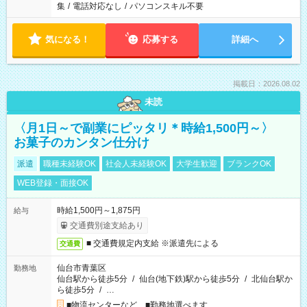
集
/
電話対応なし
/
パソコンスキル不要
気になる！
応募する
詳細へ
掲載日：2026.08.02
未読
〈月1日～で副業にピッタリ＊時給1,500円～〉
お菓子のカンタン仕分け
派遣
職種未経験OK
社会人未経験OK
大学生歓迎
ブランクOK
WEB登録・面接OK
時給1,500円～1,875円
給与
交通費別途支給あり
■ 交通費規定内支給 ※派遣先による
交通費
仙台市青葉区
勤務地
仙台駅から徒歩5分
/
仙台(地下鉄)駅から徒歩5分
/
北仙台駅か
ら徒歩5分
/
…
■物流センターなど ■勤務地選べます