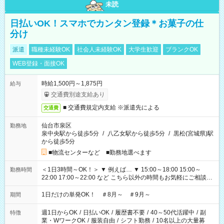
未読
日払いOK！スマホでカンタン登録＊お菓子の仕
分け
派遣
職種未経験OK
社会人未経験OK
大学生歓迎
ブランクOK
WEB登録・面接OK
時給1,500円～1,875円
給与
交通費別途支給あり
■ 交通費規定内支給 ※派遣先による
交通費
仙台市泉区
勤務地
泉中央駅から徒歩5分
/
八乙女駅から徒歩5分
/
黒松(宮城県)駅
から徒歩5分
■物流センターなど ■勤務地選べます
＜1日3時間～OK！＞ ▼ 例えば… ▼ 15:00～18:00 15:00～
勤務時間
22:00 17:00～22:00 など こちら以外の時間もお気軽にご相談く
ださい！
1日だけの単発OK！ ＃8月～ ＃9月～
期間
週1日からOK
/
日払いOK
/
履歴書不要
/
40～50代活躍中
/
副
特徴
業・WワークOK
/
服装自由
/
シフト勤務
/
10名以上の大量募