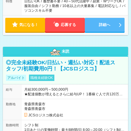
日払いOK
/
履歴書不要
/
40～50代活躍中
/
副業・WワークOK
/
特徴
服装自由
/
シフト勤務
/
10名以上の大量募集
/
電話対応なし
/
パ
ソコンスキル不要
気になる！
応募する
詳細へ
未読
◎完全未経験OK/日払い・週払い対応！配送ス
タッフ/初期費用0円！【JCSロジスコ】
アルバイト
職種未経験OK
月給300,000円～500,000円
給与
★配達個数が増えるとさらに給与UP！ 1番稼ぐ人で月120万ほ
ど！ ・主要都市エリア 月収55万円／週5日稼働 月収65万~112
万円／週6日稼働 ・地方郊外エリア 月収40万円／週5日稼働 月
青森県青森市
勤務地
収40万円~50万円／週6日稼働 ＜モデルイメージ＞ ■月収50万
青森県青森市
円 (27歳男性/江東区在住)※元建築関係 1日150個配達×25日勤務
JCSロジスコ株式会社
(日休み) ■月収80万円(43歳男性/墨田区在住)※元営業 1日200個
配達×25日勤務(月休み) 【試用期間】試用期間なし
シフト制
勤務時間
1日あたりの実働時間：最大8時間/日 8:00～20:00（シフト制/実