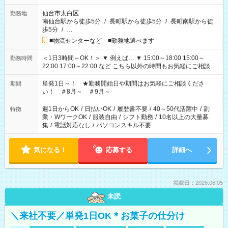
仙台市太白区
勤務地
南仙台駅から徒歩5分
/
長町駅から徒歩5分
/
長町南駅から徒
歩5分
/
…
■物流センターなど ■勤務地選べます
＜1日3時間～OK！＞ ▼ 例えば… ▼ 15:00～18:00 15:00～
勤務時間
22:00 17:00～22:00 など こちら以外の時間もお気軽にご相談く
ださい！
単発1日～！ ★勤務開始日や期間はお気軽にご相談くださ
期間
い！ ＃8月～ ＃9月～
週1日からOK
/
日払いOK
/
履歴書不要
/
40～50代活躍中
/
副
特徴
業・WワークOK
/
服装自由
/
シフト勤務
/
10名以上の大量募
集
/
電話対応なし
/
パソコンスキル不要
気になる！
応募する
詳細へ
掲載日：2026.08.05
未読
＼来社不要／単発1日OK＊お菓子の仕分け