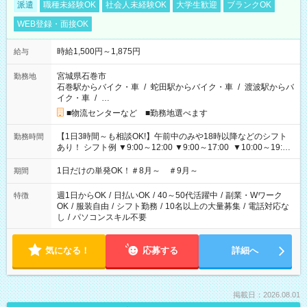
派遣
職種未経験OK
社会人未経験OK
大学生歓迎
ブランクOK
WEB登録・面接OK
時給1,500円～1,875円
給与
宮城県石巻市
勤務地
石巻駅からバイク・車
/
蛇田駅からバイク・車
/
渡波駅からバ
イク・車
/
…
■物流センターなど ■勤務地選べます
【1日3時間～も相談OK!】午前中のみや18時以降などのシフト
勤務時間
あり！ シフト例 ▼9:00～12:00 ▼9:00～17:00 ▼10:00～19:00
▼18:00～21:00
1日だけの単発OK！＃8月～ ＃9月～
期間
週1日からOK
/
日払いOK
/
40～50代活躍中
/
副業・Wワーク
特徴
OK
/
服装自由
/
シフト勤務
/
10名以上の大量募集
/
電話対応な
し
/
パソコンスキル不要
気になる！
応募する
詳細へ
掲載日：2026.08.01