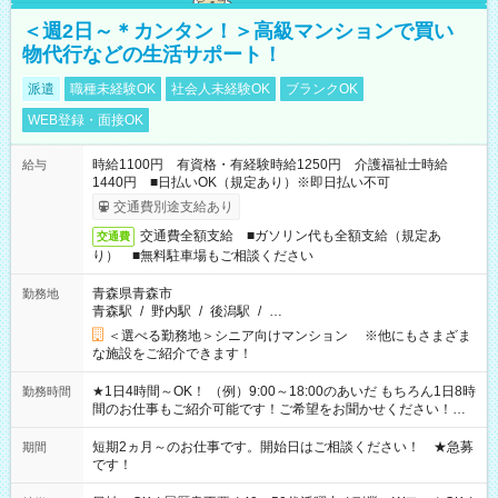
＜週2日～＊カンタン！＞高級マンションで買い
物代行などの生活サポート！
派遣
職種未経験OK
社会人未経験OK
ブランクOK
WEB登録・面接OK
時給1100円 有資格・有経験時給1250円 介護福祉士時給
給与
1440円 ■日払いOK（規定あり）※即日払い不可
交通費別途支給あり
交通費全額支給 ■ガソリン代も全額支給（規定あ
交通費
り） ■無料駐車場もご相談ください
青森県青森市
勤務地
青森駅
/
野内駅
/
後潟駅
/
…
＜選べる勤務地＞シニア向けマンション ※他にもさまざま
な施設をご紹介できます！
★1日4時間～OK！ （例）9:00～18:00のあいだ もちろん1日8時
勤務時間
間のお仕事もご紹介可能です！ご希望をお聞かせください！★
家庭の都合でお休みが必要な場合も遠慮なくご相談ください。
※週最低15時間以上の勤務が必要です
短期2ヵ月～のお仕事です。開始日はご相談ください！ ★急募
期間
です！