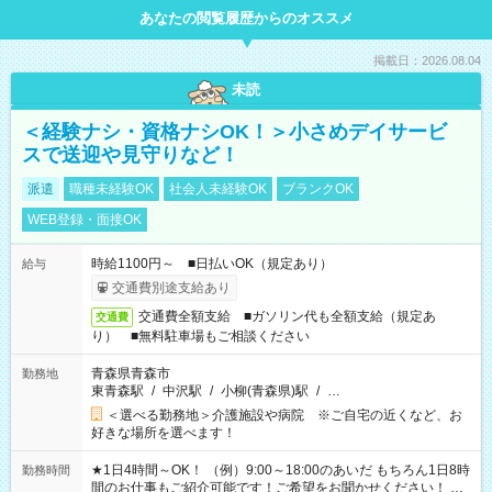
あなたの閲覧履歴からのオススメ
掲載日：2026.08.04
未読
＜経験ナシ・資格ナシOK！＞小さめデイサービ
スで送迎や見守りなど！
派遣
職種未経験OK
社会人未経験OK
ブランクOK
WEB登録・面接OK
時給1100円～ ■日払いOK（規定あり）
給与
交通費別途支給あり
交通費全額支給 ■ガソリン代も全額支給（規定あ
交通費
り） ■無料駐車場もご相談ください
青森県青森市
勤務地
東青森駅
/
中沢駅
/
小柳(青森県)駅
/
…
＜選べる勤務地＞介護施設や病院 ※ご自宅の近くなど、お
好きな場所を選べます！
★1日4時間～OK！ （例）9:00～18:00のあいだ もちろん1日8時
勤務時間
間のお仕事もご紹介可能です！ご希望をお聞かせください！ ★