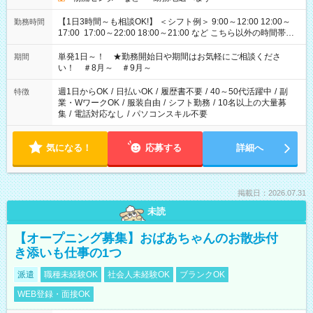
【1日3時間～も相談OK!】 ＜シフト例＞ 9:00～12:00 12:00～
勤務時間
17:00 17:00～22:00 18:00～21:00 など こちら以外の時間帯も
お気軽にご相談ください！
単発1日～！ ★勤務開始日や期間はお気軽にご相談くださ
期間
い！ ＃8月～ ＃9月～
週1日からOK
/
日払いOK
/
履歴書不要
/
40～50代活躍中
/
副
特徴
業・WワークOK
/
服装自由
/
シフト勤務
/
10名以上の大量募
集
/
電話対応なし
/
パソコンスキル不要
気になる！
応募する
詳細へ
掲載日：2026.07.31
未読
【オープニング募集】おばあちゃんのお散歩付
き添いも仕事の1つ
派遣
職種未経験OK
社会人未経験OK
ブランクOK
WEB登録・面接OK