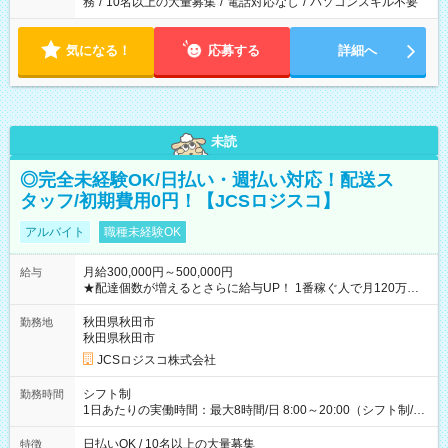
務
/
10名以上の大量募集
/
電話対応なし
/
パソコンスキル不要
気になる！
応募する
詳細へ
未読
◎完全未経験OK/日払い・週払い対応！配送ス
タッフ/初期費用0円！【JCSロジスコ】
アルバイト
職種未経験OK
月給300,000円～500,000円
給与
★配達個数が増えるとさらに給与UP！ 1番稼ぐ人で月120万ほ
ど！ ・主要都市エリア 月収55万円／週5日稼働 月収65万~112
万円／週6日稼働 ・地方郊外エリア 月収40万円／週5日稼働 月
秋田県秋田市
勤務地
収40万円~50万円／週6日稼働 ＜モデルイメージ＞ ■月収50万
秋田県秋田市
円 (27歳男性/江東区在住)※元建築関係 1日150個配達×25日勤務
JCSロジスコ株式会社
(日休み) ■月収80万円(43歳男性/墨田区在住)※元営業 1日200個
配達×25日勤務(月休み) 【試用期間】試用期間なし
シフト制
勤務時間
1日あたりの実働時間：最大8時間/日 8:00～20:00（シフト制/実
働8時間） ※週5日勤務（場所次第では週4も有り） ※配達状況
によって時間外での勤務可能性有り ※案件により多少の前後あ
日払いOK / 10名以上の大量募集
特徴