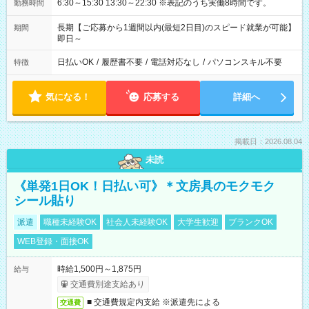
6:30～15:30 13:30～22:30 ※表記のうち実働8時間です。
勤務時間
長期【ご応募から1週間以内(最短2日目)のスピード就業が可能】
期間
即日～
日払いOK
/
履歴書不要
/
電話対応なし
/
パソコンスキル不要
特徴
気になる！
応募する
詳細へ
掲載日：2026.08.04
未読
《単発1日OK！日払い可》＊文房具のモクモク
シール貼り
派遣
職種未経験OK
社会人未経験OK
大学生歓迎
ブランクOK
WEB登録・面接OK
時給1,500円～1,875円
給与
交通費別途支給あり
■ 交通費規定内支給 ※派遣先による
交通費