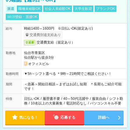
派遣
職種未経験OK
社会人未経験OK
大学生歓迎
ブランクOK
WEB登録・面接OK
時給1400～1600円 ※日払いOK(規定あり)
給与
交通費別途支給あり
交通費支給（規定あり）
交通費
仙台市青葉区
勤務地
仙台駅から徒歩3分
オフィスビル
▼5h～シフト選べる ＊9時～21時間でご相談ください！
勤務時間
＜急募＞開始日相談～まずはお試し短期 ＊長期もご紹介可能
期間
です！
日払いOK
/
履歴書不要
/
40～50代活躍中
/
服装自由
/
シフト勤
特徴
務
/
10名以上の大量募集
/
電話対応なし
/
パソコンスキル不要
気になる！
応募する
詳細へ