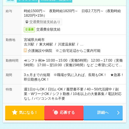
時給1500円～ 夜勤時給1820円～ 日収2.7万円～（夜勤時給
給与
1820円×15h）
交通費別途支給あり
交通費全額支給
交通費
宮城県大崎市
勤務地
古川駅
/
東大崎駅
/
川渡温泉駅
/
…
介護施設や病院 ※ご自宅近辺からご案内可能
≪シフト例≫ 10:00～15:00（実働5時間） 12:00～17:00（実働
勤務時間
5時間） 17:00～翌10:00（実働15時間）など ご希望に応じて、
働く時間は調整できます！ お気軽に担当へ相談ください！
3ヵ月までの短期 ※職場が気に入れば、長期もOK！ ★急募！
期間
即日勤務もOK！
週1日からOK
/
日払いOK
/
履歴書不要
/
40～50代活躍中
/
副
特徴
業・WワークOK
/
シフト勤務
/
10名以上の大量募集
/
電話対応
なし
/
パソコンスキル不要
気になる！
応募する
詳細へ