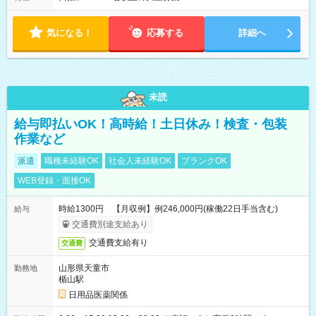
り ※配達が完了次第、帰社OKです
気になる！
応募する
詳細へ
未読
給与即払いOK！高時給！土日休み！検査・包装
作業など
派遣
職種未経験OK
社会人未経験OK
ブランクOK
WEB登録・面接OK
時給1300円 【月収例】例246,000円(稼働22日手当含む)
給与
交通費別途支給あり
交通費支給有り
交通費
山形県天童市
勤務地
楯山駅
日用品医薬関係