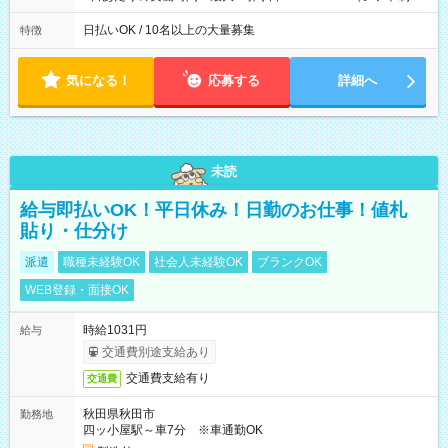
働8時間） ※週5日勤務（場所次第では週4も有り） ※配達状況
によって時間外での勤務可能性有り ※案件により多少の前後あ
日払いOK / 10名以上の大量募集
特徴
り ※配達が完了次第、帰社OKです
気になる！
応募する
詳細へ
未読
給与即払いOK！平日休み！日勤のお仕事！値札
貼り・仕分け
派遣
職種未経験OK
社会人未経験OK
ブランクOK
WEB登録・面接OK
時給1031円
給与
交通費別途支給あり
交通費支給有り
交通費
秋田県秋田市
勤務地
四ッ小屋駅～車7分 ※車通勤OK