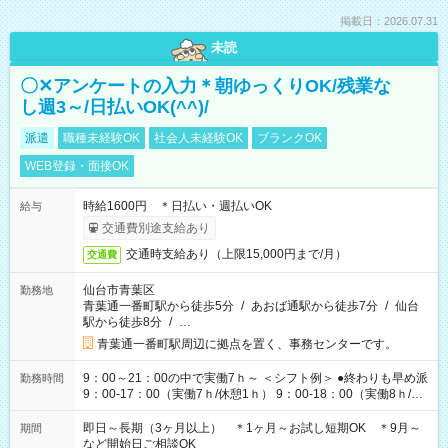
掲載日：2026.07.31
未読
〇✕アンケートの入力＊朝ゆっくりOK/残業な
し週3～/日払いOK(^^)/
派遣
職種未経験OK
社会人未経験OK
ブランクOK
WEB登録・面接OK
時給1600円 ＊日払い・週払いOK
給与
交通費別途支給あり
交通時支給あり（上限15,000円まで/月）
交通費
仙台市青葉区
勤務地
青葉通一番町駅から徒歩5分
/
あおば通駅から徒歩7分
/
仙台
駅から徒歩8分
/
…
青葉通一番町駅周辺に拠点を置く、事務センターです。
9：00～21：00の中で実働7ｈ～ ＜シフト例＞ ●終わりも早め派
勤務時間
9：00-17：00（実働7ｈ/休憩1ｈ） 9：00-18：00（実働8ｈ/休
憩1ｈ） 10：00-19：00（実働8ｈ/休憩1ｈ） ●朝ゆっくり派
11：00-20：00（実働8ｈ/休憩1ｈ） 12：00-20：00（実働7ｈ/
即日～長期（3ヶ月以上） ＊1ヶ月～お試し短期OK ＊9月～
期間
休憩1ｈ） 12：00-21：00（実働8ｈ/休憩1ｈ） 13：00-22：
など開始日ご相談OK