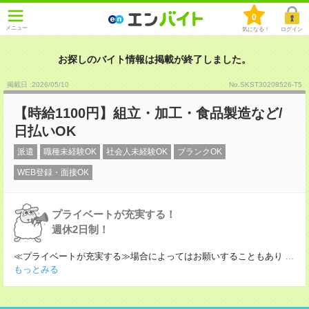
0
メニュー
気になる！
ログイン
お探しのバイト情報は掲載が終了しました。
掲載日 :2026
/
05
/
10
No.SKST30208526-T5
【時給1100円】組立・加工・食品製造など/
日払いOK
派遣
職種未経験OK
社会人未経験OK
ブランクOK
WEB登録・面接OK
プライベートが充実する！
週休2日制！
≪プライベートが充実する≫場合によってはお願いすることもあり
...
もっとみる