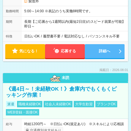
製造外
5:00～14:00 ※表記のうち実働8時間です。
勤務時間
長期【ご応募から1週間以内(最短2日目)のスピード就業が可能】
期間
即日～
日払いOK
/
履歴書不要
/
電話対応なし
/
パソコンスキル不要
特徴
気になる！
応募する
詳細へ
掲載日：2026.08.01
未読
《週4日～！未経験OK！》倉庫内でもくもくピ
ッキング作業！
派遣
職種未経験OK
社会人未経験OK
大学生歓迎
ブランクOK
WEB登録・面接OK
時給1200円～ ※日払いOK(規定あり) ※スキルにより応相談
給与
交通費別途支給あり