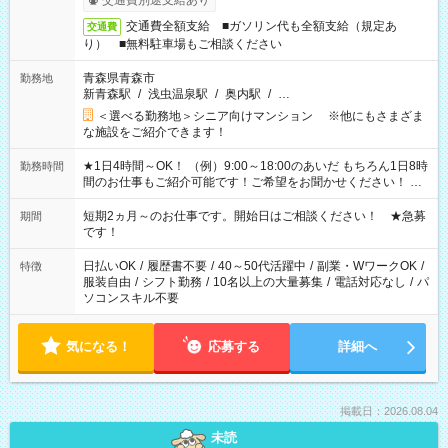
交通費別途支給あり
交通費全額支給 ■ガソリン代も全額支給（規定あ
交通費
り） ■無料駐車場もご相談ください
青森県青森市
勤務地
新青森駅
/
浅虫温泉駅
/
奥内駅
/
…
＜選べる勤務地＞シニア向けマンション ※他にもさまざま
な施設をご紹介できます！
★1日4時間～OK！ （例）9:00～18:00のあいだ もちろん1日8時
勤務時間
間のお仕事もご紹介可能です！ご希望をお聞かせください！ ★
家庭の都合でお休みが必要な場合も遠慮なくご相談ください。
※週最低15時間以上の勤務が必要です
短期2ヵ月～のお仕事です。開始日はご相談ください！ ★急募
期間
です！
日払いOK
/
履歴書不要
/
40～50代活躍中
/
副業・WワークOK
/
特徴
服装自由
/
シフト勤務
/
10名以上の大量募集
/
電話対応なし
/
パ
ソコンスキル不要
気になる！
応募する
詳細へ
掲載日：2026.08.04
未読