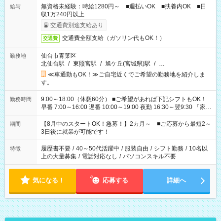
無資格未経験：時給1280円～ ■週払いOK ■扶養内OK ■日
給与
収1万240円以上
交通費別途支給あり
交通費全額支給（ガソリン代もOK！）
交通費
仙台市青葉区
勤務地
北仙台駅
/
東照宮駅
/
旭ケ丘(宮城県)駅
/
…
≪車通勤もOK！≫ご自宅近くでご希望の勤務地を紹介しま
す。
9:00～18:00（休憩60分） ■ご希望があれば下記シフトもOK！
勤務時間
早番 7:00～16:00 遅番 10:00～19:00 夜勤 16:30～翌9:30 「家族
と休みを合わせたい」 「余裕を持って夕飯の準備がしたい」
「できれば残業はしたくない」 など、ご希望を教えてください
【8月中のスタートOK！急募！】2カ月～ ■ご応募から最短2～
期間
ね。 ※Wワーク希望の方へ 今ご覧のお仕事で希望する勤務時間
3日後に就業が可能です！
と、もう1つのお仕事の勤務時間。 合計で週40時間を超える場
合は応募できません。
履歴書不要
/
40～50代活躍中
/
服装自由
/
シフト勤務
/
10名以
特徴
上の大量募集
/
電話対応なし
/
パソコンスキル不要
気になる！
応募する
詳細へ