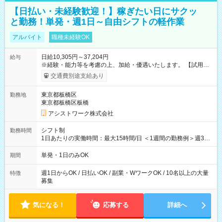
【日払い・未経験歓迎！】稼ぎたい日にサクッ
と勤務！単発・週1日～自由シフトの軽作業
アルバイト
職種未経験OK
日給10,305円～37,204円
給与
※経験・能力等を考慮の上、加給・優遇いたします。 【試用期
間】試用期間なし
交通費別途支給あり
東京都板橋区
勤務地
東京都板橋区板橋
アシストワーク株式会社
シフト制
勤務時間
1日あたりの実働時間：最大15時間/日 ＜1週間の勤務例＞週3回
勤務 勤務：月・水・金 休み：火・木・土・日 好きな時にお仕事
可能です！ ※1日あたりの最大実働時間は日勤、夜勤共に勤務し
単発・1日のみOK
期間
た時間になります。
週1日からOK / 日払いOK / 副業・WワークOK / 10名以上の大量
特徴
募集
気になる！
応募する
詳細へ