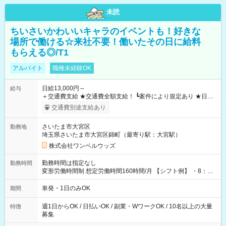
未読
ちいさいかわいいキャラのイベントも！好きな
場所で働ける☆来社不要！働いたその日に給料
もらえる◎/T1
アルバイト
職種未経験OK
日給13,000円～
給与
＋交通費支給 ★交通費全額支給！ ┗案件により規定あり ★日払
いOK！（規定あり） ┗働いたその日に現金GET♪ お仕事後はコ
交通費別途支給あり
ンビニATMから 日払い分を引き落とせます！ 【試用期間】試
用期間なし
さいたま市大宮区
勤務地
埼玉県さいたま市大宮区錦町（最寄り駅：大宮駅）
株式会社ワンベルウッズ
勤務時間は指定なし
勤務時間
変形労働時間制 想定労働時間160時間/月 【シフト例】 ・8：00
～21：00
単発・1日のみOK
期間
週1日からOK / 日払いOK / 副業・WワークOK / 10名以上の大量
特徴
募集