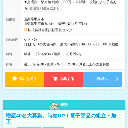
★交通費一部支給 時給1,300円～ ※試験・役割により手当あり
※勤務回数により昇給あり 【即給（前払い）オプションあ
交通費別途支給あり
り！】 希望される場合、勤務から1週間ほどで給与の一部を受け
取れます。 ※手数料418円がかかります。 【過去試験日の収入
山梨県甲府市
勤務地
例】 ・河合塾模擬試験 8:30～17:30（休憩1時間） 時給1,300円
山梨県甲府市丸の内（最寄り駅：甲府駅）
×8時間＝日収10,400円＋交通費 ※当日の役割により時給＋100
円の場合あり ・国家試験 7:00～13:30（休憩なし） 時給1,300
株式会社全国試験運営センター
円（役割手当＋100円）×6時間＝日収8,400円＋交通費 【試用期
間】試用期間なし
シフト制
勤務時間
1日あたりの実働時間：最大7時間/日 09：00～17：00 ※勤務時
間は 試験により異なります。
単発・1日のみOK / 短期（1ヶ月以内）
期間
週1日からOK / 副業・WワークOK / 10名以上の大量募集
特徴
気になる！
応募する
詳細へ
未読
増産40名大募集、時給UP！電子部品の組立・加
工