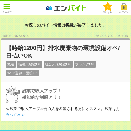
0
メニュー
気になる！
ログイン
お探しのバイト情報は掲載が終了しました。
掲載日 :2026
/
05
/
09
No.SGSIY30173579-T5
【時給1200円】排水廃棄物の環境設備オペ/
日払いOK
派遣
職種未経験OK
社会人未経験OK
ブランクOK
WEB登録・面接OK
残業で収入アップ！
機能的な制服アリ！
≪残業で収入アップ≫高収入を希望される方にオススメ。残業は月
...
もっとみる