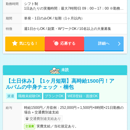
間】試用期間なし
シフト制
勤務時間
1日あたりの実働時間：最大7時間/日 09：00～17：00 ※勤務時
間は 試験により異なります。
単発・1日のみOK / 短期（1ヶ月以内）
期間
週1日からOK / 副業・WワークOK / 10名以上の大量募集
特徴
気になる！
応募する
詳細へ
未読
【土日休み】【1ヶ月短期】高時給1500円！ア
ルバムの中身チェック・梱包
派遣
職種未経験OK
ブランクOK
WEB登録・面接OK
時給1500円／月収例：252,000円＝1,500円×8時間×21日勤務の
給与
場合＋交通費別途支給
交通費別途支給あり
実費支給／当社規定あり。
交通費