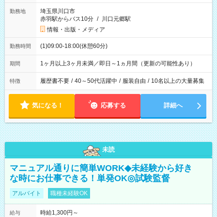
埼玉県川口市
勤務地
赤羽駅からバス10分
/
川口元郷駅
情報・出版・メディア
(1)09:00-18:00(休憩60分)
勤務時間
1ヶ月以上3ヶ月未満／即日～1ヵ月間（更新の可能性あり）
期間
履歴書不要
/
40～50代活躍中
/
服装自由
/
10名以上の大量募集
特徴
気になる！
応募する
詳細へ
未読
マニュアル通りに簡単WORK◆未経験から好き
な時にお仕事できる！単発OK◎試験監督
アルバイト
職種未経験OK
時給1,300円～
給与