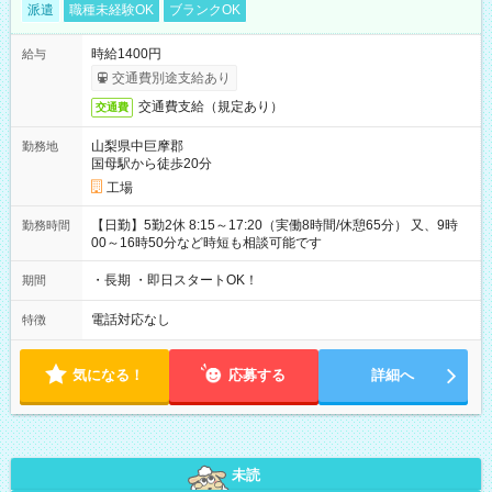
派遣
職種未経験OK
ブランクOK
時給1400円
給与
交通費別途支給あり
交通費支給（規定あり）
交通費
山梨県中巨摩郡
勤務地
国母駅から徒歩20分
工場
【日勤】5勤2休 8:15～17:20（実働8時間/休憩65分） 又、9時
勤務時間
00～16時50分など時短も相談可能です
・長期 ・即日スタートOK！
期間
電話対応なし
特徴
気になる！
応募する
詳細へ
未読