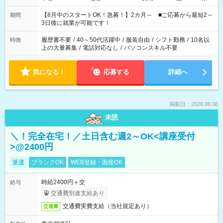
と休みを合わせたい」 「余裕を持って夕飯の準備がしたい」
「できれば残業はしたくない」 など、ご希望を教えてください
【8月中のスタートOK！急募！】2カ月～ ■ご応募から最短2～
期間
ね。 ※Wワーク希望の方へ 今ご覧のお仕事で希望する勤務時間
3日後に就業が可能です！
と、もう1つのお仕事の勤務時間。 合計で週40時間を超える場
合は応募できません。
履歴書不要
/
40～50代活躍中
/
服装自由
/
シフト勤務
/
10名以
特徴
上の大量募集
/
電話対応なし
/
パソコンスキル不要
気になる！
応募する
詳細へ
掲載日：2026.08.06
未読
＼！完全在宅！／土日含む週2～OK<講座受付
>@2400円
派遣
ブランクOK
WEB登録・面接OK
時給2400円＋交
給与
交通費別途支給あり
交通費実費支給（当社規定あり）
交通費