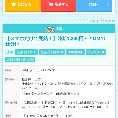
気になる！
応募する
詳細へ
掲載日：2026.08.05
未読
【スマホだけで完結！】時給1,200円～＊DMの
仕分け
派遣
職種未経験OK
社会人未経験OK
大学生歓迎
ブランクOK
WEB登録・面接OK
時給1,200円～1,625円
給与
栃木県小山市
勤務地
小山駅からバイク・車
/
間々田駅からバイク・車
/
思川駅から
バイク・車
■物流センターなど ■勤務地選べます
【1日3時間～も相談OK!】午前中のみや18時以降などのシフト
勤務時間
あり！ シフト例 ▼9:00～12:00 ▼9:00～17:00 ▼10:00～19:00
▼18:00～21:00
1日だけの単発OK！＃8月～ ＃9月～
期間