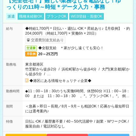
【完全在宅！】難しい業務なし＆電話なし！ゆ
っくりの11時～時短＊データ入力・事務
派遣
職種未経験OK
ブランクOK
WEB登録・面接OK
◆時給1,700円＊日払い・週払いOK＊昇給あり♪【月収例】 ・約
給与
204,000円 （時給1,700円 × 実働6h × 20日）
交通費別途支給あり
◆全額支給 ＊家が少し遠くても安心！
交通費
20～25万円
月収例
東京都港区
勤務地
竹芝駅から徒歩2分
/
浜松町駅から徒歩4分
/
大門(東京都)駅か
ら徒歩5分
/
…
◆港区にある情報セキュリティ企業◆
◆11：00～18：30のうち実働6時間、休憩60分 ※11：00～18：
勤務時間
00 または 11：30～18：30 。*。ブランクOK！。*。 例え
ば前職が、 在宅/財団法人/事務/コールセンター/受付/販売/カフェ
スタッフ スイーツ販売/ホテルフロント/化粧品販売/など 様々な
＜急募＞即日～長期／8月～9月～も相談OK！応募から最短即日
期間
業界から入社して活躍されています♪
には選考案内♪
日払いOK
/
履歴書不要
/
40～50代活躍中
/
副業・WワークOK
/
特徴
服装自由
/
電話対応なし