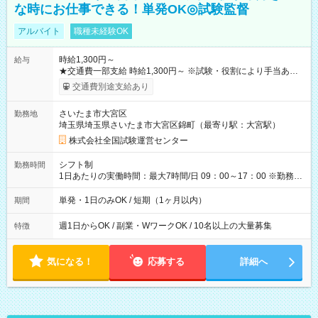
な時にお仕事できる！単発OK◎試験監督
アルバイト
職種未経験OK
時給1,300円～
給与
★交通費一部支給 時給1,300円～ ※試験・役割により手当あり
※勤務回数により昇給あり 【即給（前払い）オプションあ
交通費別途支給あり
り！】 希望される場合、勤務から1週間ほどで給与の一部を受け
取れます。 ※手数料418円がかかります。 【過去試験日の収入
さいたま市大宮区
勤務地
例】 ・河合塾模擬試験 8:30～17:30（休憩1時間） 時給1,300円
埼玉県埼玉県さいたま市大宮区錦町（最寄り駅：大宮駅）
×8時間＝日収10,400円＋交通費 ※当日の役割により時給＋100
円の場合あり ・国家試験 7:00～13:30（休憩なし） 時給1,300
株式会社全国試験運営センター
円（役割手当＋100円）×6時間＝日収8,400円＋交通費 【試用期
間】試用期間なし
シフト制
勤務時間
1日あたりの実働時間：最大7時間/日 09：00～17：00 ※勤務時
間は 試験により異なります。
単発・1日のみOK / 短期（1ヶ月以内）
期間
週1日からOK / 副業・WワークOK / 10名以上の大量募集
特徴
気になる！
応募する
詳細へ