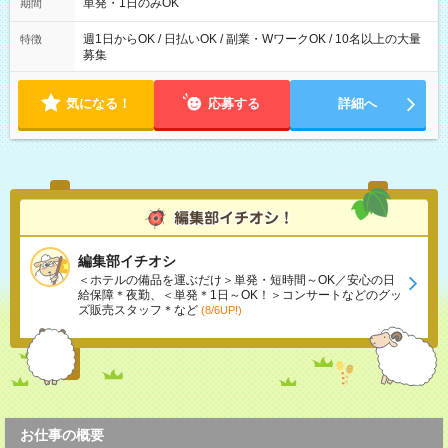
可能です！ ※1日あたりの最大実働時間は日勤、夜勤共に勤務し
単発・1日のみOK
期間
た時間になります。
週1日からOK / 日払いOK / 副業・WワークOK / 10名以上の大量
特徴
募集
気になる！
応募する
詳細へ
編集部イチオシ
＜ホテルの備品を運ぶだけ＞単発・短時間～OK／安心の日
給保障＊夜勤、＜単発＊1日～OK！＞コンサートなどのグッ
ズ販売スタッフ＊など
(8/6UP!)
お仕事の概要