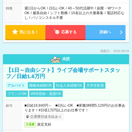
週1日からOK
/
日払いOK
/
40～50代活躍中
/
副業・Wワーク
特徴
OK
/
服装自由
/
シフト勤務
/
10名以上の大量募集
/
電話対応な
し
/
パソコンスキル不要
気になる！
応募する
詳細へ
掲載日：2026.08.04
未読
【1日～自由シフト】ライブ会場サポートスタッ
フ／日給1.6万円
アルバイト
職種未経験OK
社会人未経験OK
大学生歓迎
ブランクOK
WEB登録・面接OK
■日給16,840円～ ■日払いOK ■実働3時間5,120円のお仕事あ
給与
ります！#日収1万円以上のお仕事です！
交通費別途支給あり
規定支給
交通費