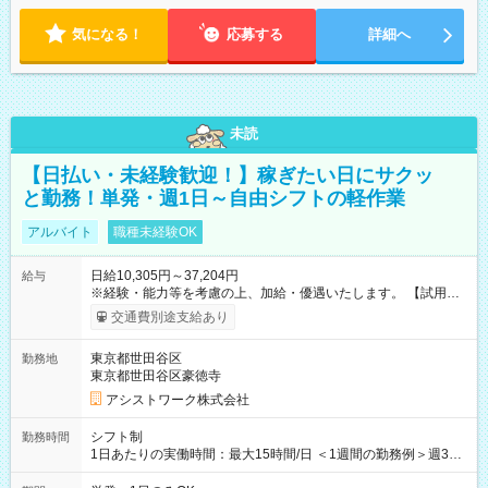
気になる！
応募する
詳細へ
未読
【日払い・未経験歓迎！】稼ぎたい日にサクッ
と勤務！単発・週1日～自由シフトの軽作業
アルバイト
職種未経験OK
日給10,305円～37,204円
給与
※経験・能力等を考慮の上、加給・優遇いたします。 【試用期
間】試用期間なし
交通費別途支給あり
東京都世田谷区
勤務地
東京都世田谷区豪徳寺
アシストワーク株式会社
シフト制
勤務時間
1日あたりの実働時間：最大15時間/日 ＜1週間の勤務例＞週3回
勤務 勤務：月・水・金 休み：火・木・土・日 好きな時にお仕事