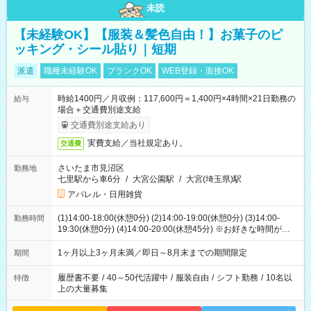
未読
【未経験OK】【服装＆髪色自由！】お菓子のピ
ッキング・シール貼り｜短期
派遣
職種未経験OK
ブランクOK
WEB登録・面接OK
時給1400円／月収例：117,600円＝1,400円×4時間×21日勤務の
給与
場合＋交通費別途支給
交通費別途支給あり
実費支給／当社規定あり。
交通費
さいたま市見沼区
勤務地
七里駅から車6分
/
大宮公園駅
/
大宮(埼玉県)駅
アパレル・日用雑貨
(1)14:00-18:00(休憩0分) (2)14:00-19:00(休憩0分) (3)14:00-
勤務時間
19:30(休憩0分) (4)14:00-20:00(休憩45分) ※お好きな時間が選べ
ます
1ヶ月以上3ヶ月未満／即日～8月末までの期間限定
期間
履歴書不要
/
40～50代活躍中
/
服装自由
/
シフト勤務
/
10名以
特徴
上の大量募集