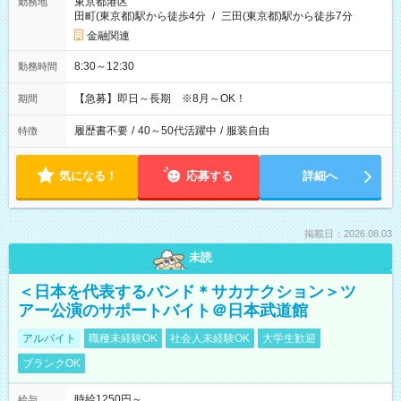
東京都港区
勤務地
田町(東京都)駅から徒歩4分
/
三田(東京都)駅から徒歩7分
金融関連
8:30～12:30
勤務時間
【急募】即日～長期 ※8月～OK！
期間
履歴書不要
/
40～50代活躍中
/
服装自由
特徴
気になる！
応募する
詳細へ
掲載日：2026.08.03
未読
＜日本を代表するバンド＊サカナクション＞ツ
アー公演のサポートバイト＠日本武道館
アルバイト
職種未経験OK
社会人未経験OK
大学生歓迎
ブランクOK
時給1250円～
給与