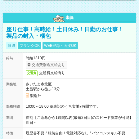
未読
座り仕事！高時給！土日休み！日勤のお仕事！
製品の封入・梱包
派遣
ブランクOK
WEB登録・面接OK
時給1310円
給与
交通費別途支給あり
交通費支給有り
交通費
さいたま市北区
勤務地
土呂駅から徒歩13分
製造外
10:00～18:00 ※表記のうち実働7時間です。
勤務時間
長期【ご応募から1週間以内(最短2日目)のスピード就業が可能】
期間
即日～
履歴書不要
/
服装自由
/
電話対応なし
/
パソコンスキル不要
特徴