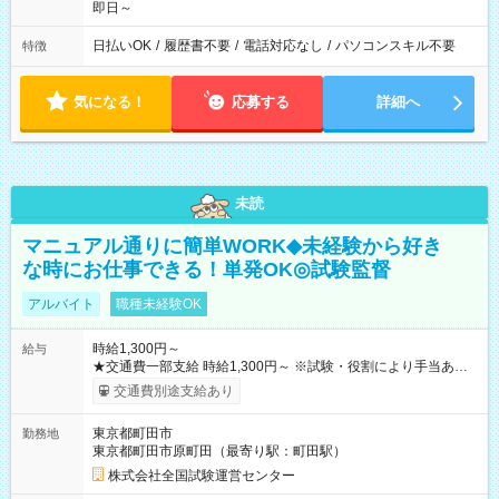
即日～
日払いOK
/
履歴書不要
/
電話対応なし
/
パソコンスキル不要
特徴
気になる！
応募する
詳細へ
未読
マニュアル通りに簡単WORK◆未経験から好き
な時にお仕事できる！単発OK◎試験監督
アルバイト
職種未経験OK
時給1,300円～
給与
★交通費一部支給 時給1,300円～ ※試験・役割により手当あり
※勤務回数により昇給あり 【即給（前払い）オプションあ
交通費別途支給あり
り！】 希望される場合、勤務から1週間ほどで給与の一部を受け
取れます。 ※手数料418円がかかります。 【過去試験日の収入
東京都町田市
勤務地
例】 ・河合塾模擬試験 8:30～17:30（休憩1時間） 時給1,300円
東京都町田市原町田（最寄り駅：町田駅）
×8時間＝日収10,400円＋交通費 ※当日の役割により時給＋100
円の場合あり ・国家試験 7:00～13:30（休憩なし） 時給1,300
株式会社全国試験運営センター
円（役割手当＋100円）×6時間＝日収8,400円＋交通費 【試用期