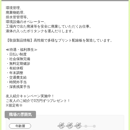
環境管理、
廃棄物処理、
排水管管理等。
環境設備のオペレーター、
工場内で出た廃液等を安全に廃棄していただくお仕事。
液体の入ったボリタンクを運んだりします。
【取扱製品情報】高性能で多様なプリント配線板を製造しています。
≪待遇・福利厚生≫
・日払い制度
・社会保険完備
・無料定期健診
・有給休暇
・年末調整
・交通費支給
・時間外手当
・深夜残業手当
友人紹介キャンペーン実施中！
ご友人のご紹介で3万円ずつプレゼント！
※規定有※
職場の雰囲気
年齢層