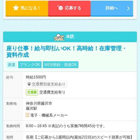
気になる！
応募する
詳細へ
未読
座り仕事！給与即払いOK！高時給！在庫管理・
資料作成
派遣
ブランクOK
WEB登録・面接OK
時給1500円
給与
交通費別途支給あり
交通費支給有り
交通費
神奈川県藤沢市
勤務地
藤沢駅
電子・機械系メーカー
8:00～16:45 ※表記のうち実働7時間45分です。
勤務時間
長期【ご応募から1週間以内(最短2日目)のスピード就業が可能】
期間