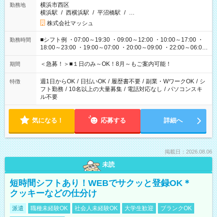
横浜市西区
勤務地
横浜駅
/
西横浜駅
/
平沼橋駅
/
…
株式会社マッシュ
■シフト例 ・07:00～19:30 ・09:00～12:00 ・10:00～17:00 ・
勤務時間
18:00～23:00 ・19:00～07:00 ・20:00～09:00 ・22:00～06:00
etc ★最短で3時間で5,120円のお仕事から 15時間で2万円近く稼
げるお仕事も！ ご希望のお時間に合わせてご紹介！ ※シフトは
＜急募！＞■１日のみ～OK！8月～もご案内可能！
期間
現場によって異なります。 ※勿論、休憩時間はあるのでご安心
ください！
週1日からOK
/
日払いOK
/
履歴書不要
/
副業・WワークOK
/
シ
特徴
フト勤務
/
10名以上の大量募集
/
電話対応なし
/
パソコンスキ
ル不要
気になる！
応募する
詳細へ
掲載日：2026.08.06
未読
短時間シフトあり！WEBでサクッと登録OK＊
クッキーなどの仕分け
派遣
職種未経験OK
社会人未経験OK
大学生歓迎
ブランクOK