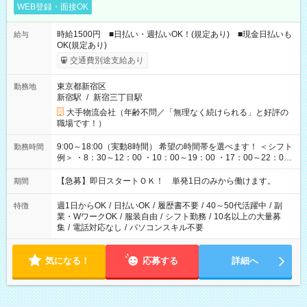
WEB登録・面接OK
時給1500円 ■日払い・週払いOK！(規定あり) ■現金日払いも
給与
OK(規定あり)
交通費別途支給あり
東京都新宿区
勤務地
新宿駅
/
新宿三丁目駅
大手物流会社（年齢不問／「無理なく続けられる」と好評の
職場です！）
9:00～18:00（実動8時間） 希望の時間帯を選べます！ ＜シフト
勤務時間
例＞ ・8：30～12：00 ・10：00～19：00 ・17：00～22：00
・13：00～22：00 ・22：00～翌6：00 など
【急募】即日スタートＯＫ！ 単発1日のみから働けます。
期間
週1日からOK
/
日払いOK
/
履歴書不要
/
40～50代活躍中
/
副
特徴
業・WワークOK
/
服装自由
/
シフト勤務
/
10名以上の大量募
集
/
電話対応なし
/
パソコンスキル不要
気になる！
応募する
詳細へ