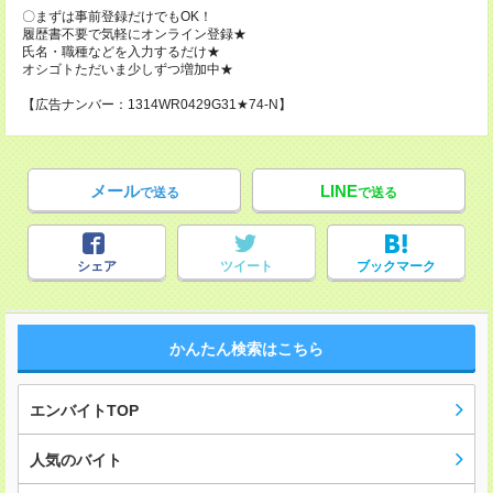
〇まずは事前登録だけでもOK！
履歴書不要で気軽にオンライン登録★
氏名・職種などを入力するだけ★
オシゴトただいま少しずつ増加中★
【広告ナンバー：1314WR0429G31★74-N】
メール
LINE
で送る
で送る
シェア
ツイート
ブックマーク
かんたん検索はこちら
エンバイトTOP
人気のバイト