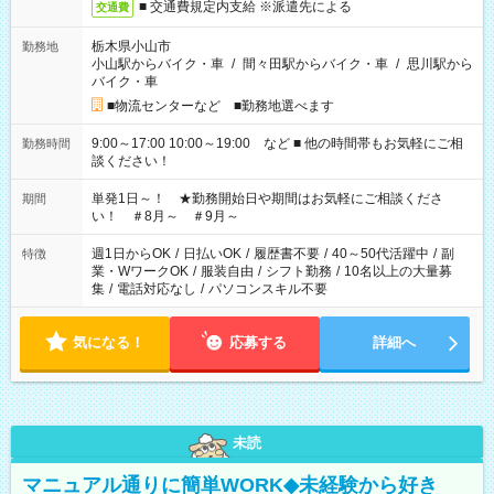
■ 交通費規定内支給 ※派遣先による
交通費
栃木県小山市
勤務地
小山駅からバイク・車
/
間々田駅からバイク・車
/
思川駅から
バイク・車
■物流センターなど ■勤務地選べます
9:00～17:00 10:00～19:00 など ■ 他の時間帯もお気軽にご相
勤務時間
談ください！
単発1日～！ ★勤務開始日や期間はお気軽にご相談くださ
期間
い！ ＃8月～ ＃9月～
週1日からOK
/
日払いOK
/
履歴書不要
/
40～50代活躍中
/
副
特徴
業・WワークOK
/
服装自由
/
シフト勤務
/
10名以上の大量募
集
/
電話対応なし
/
パソコンスキル不要
気になる！
応募する
詳細へ
未読
マニュアル通りに簡単WORK◆未経験から好き