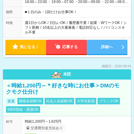
18:00～23:00 ・19:00～07:00 ・20:00～09:00 ・22:00～06:00
etc ★最短で3時間で5,120円のお仕事から 15時間で2万円近く稼
げるお仕事も！ ご希望のお時間に合わせてご紹介！ ※シフトは
■１日のみ・1回だけお仕事OK！
期間
現場によって異なります。 ※勿論、休憩時間はあるのでご安心
ください！
週1日からOK
/
日払いOK
/
履歴書不要
/
副業・WワークOK
/
シ
特徴
フト勤務
/
10名以上の大量募集
/
電話対応なし
/
パソコンスキ
ル不要
気になる！
応募する
詳細へ
掲載日：2026.08.04
未読
＜時給1,200円～＊好きな時にお仕事＞DMのモ
クモク仕分け
派遣
職種未経験OK
社会人未経験OK
大学生歓迎
ブランクOK
WEB登録・面接OK
時給1,200円～1,625円
給与
交通費別途支給あり