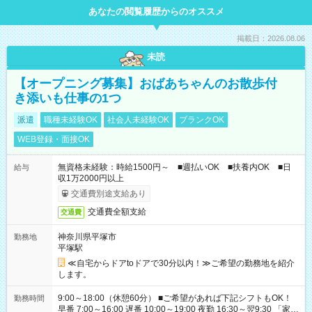
あなたの閲覧履歴からのオススメ
掲載日：2026.08.06
未読
【オープニング募集】おばあちゃんのお散歩付
き添いも仕事の1つ
派遣
職種未経験OK
社会人未経験OK
ブランクOK
WEB登録・面接OK
無資格未経験：時給1500円～ ■週払いOK ■扶養内OK ■日
給与
収1万2000円以上
交通費別途支給あり
交通費全額支給
交通費
神奈川県平塚市
勤務地
平塚駅
≪自宅からドアtoドアで30分以内！≫ご希望の勤務地を紹介
します。
9:00～18:00（休憩60分） ■ご希望があれば下記シフトもOK！
勤務時間
早番 7:00～16:00 遅番 10:00～19:00 夜勤 16:30～翌9:30 「家族