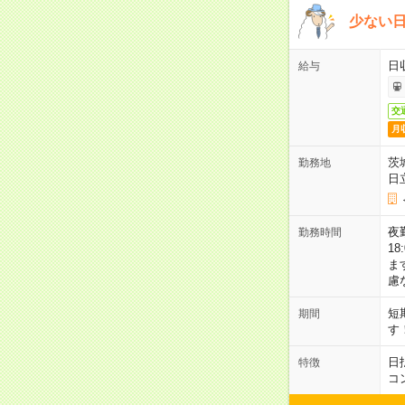
少ない
日
給与
交
月
茨
勤務地
日
夜勤
勤務時間
1
ま
慮
短
期間
す
日
特徴
コ