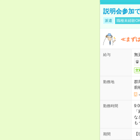
説明会参加で
派遣
職種未経験O
≪まずは
無
給与
交
群
勤務地
前
9:
勤務時間
「
な
も
【
期間