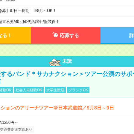
急募】即日～長期 ※8月～OK！
歴書不要
/
40～50代活躍中
/
服装自由
なる！
応募する
詳
未読
表するバンド＊サカナクション＞ツアー公演のサポ
館
経験OK
社会人未経験OK
大学生歓迎
ブランクOK
ションのアリーナツアー＠日本武道館／9月8日～9日
給1250円～
交通費別途支給あり