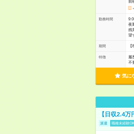
前
9:
勤務時間
夜
残
望
【
期間
履
特徴
不
気に
【日収2.4
派遣
職種未経験O