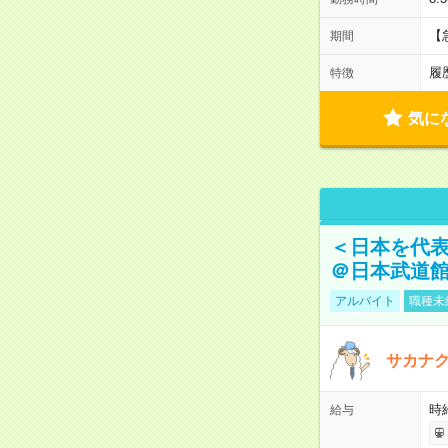
【
期間
履
特徴
気に
＜日本を代
＠日本武道
アルバイト
職種未
サカナク
時
給与