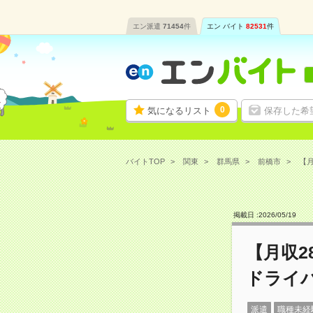
エン派遣
71454
件
エン バイト
82531
件
0
気になるリスト
保存した希
バイトTOP
関東
群馬県
前橋市
【月
掲載日 :
2026
/
05
/
19
【月収2
ドライ
派遣
職種未経