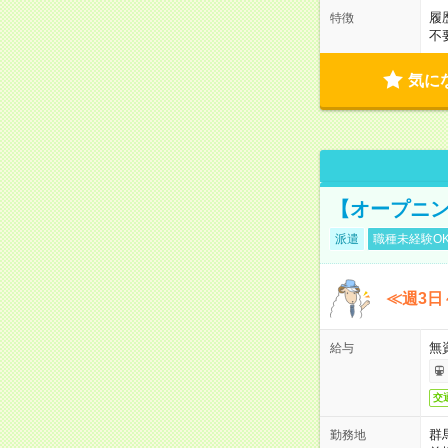
履
特徴
不
気に
【オープニン
派遣
職種未経験O
≪週3日
無
給与
交
群
勤務地