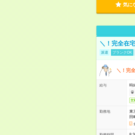
気に
＼！完全在宅
派遣
ブランクOK
＼！完全
時
給与
交
東
勤務地
田
8:
勤務時間