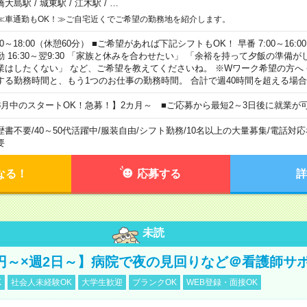
橋大島駅
/
城東駅
/
江木駅
/
…
≪車通勤もOK！≫ご自宅近くでご希望の勤務地を紹介します。
00～18:00（休憩60分） ■ご希望があれば下記シフトもOK！ 早番 7:00～16:00 遅
勤 16:30～翌9:30 「家族と休みを合わせたい」 「余裕を持って夕飯の準備
業はしたくない」 など、ご希望を教えてくださいね。 ※Wワーク希望の方へ
する勤務時間と、もう1つのお仕事の勤務時間。 合計で週40時間を超える場
8月中のスタートOK！急募！】2カ月～ ■ご応募から最短2～3日後に就業が
歴書不要
/
40～50代活躍中
/
服装自由
/
シフト勤務
/
10名以上の大量募集
/
電話対応
要
なる！
応募する
詳
未読
万円～×週2日～】病院で夜の見回りなど＠看護師サ
K
社会人未経験OK
大学生歓迎
ブランクOK
WEB登録・面接OK