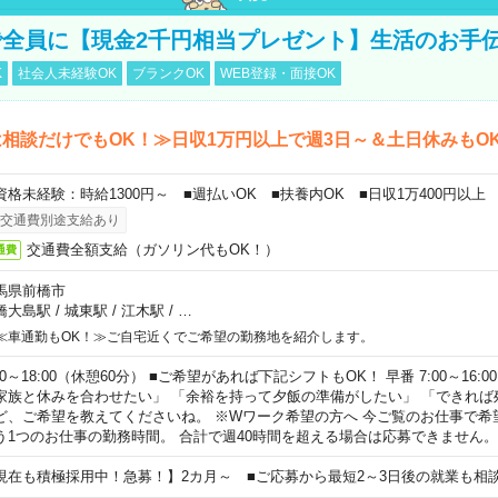
全員に【現金2千円相当プレゼント】生活のお手
K
社会人未経験OK
ブランクOK
WEB登録・面接OK
相談だけでもOK！≫日収1万円以上で週3日～＆土日休みもO
資格未経験：時給1300円～ ■週払いOK ■扶養内OK ■日収1万400円以上
交通費別途支給あり
交通費全額支給（ガソリン代もOK！）
通費
馬県前橋市
橋大島駅
/
城東駅
/
江木駅
/
…
≪車通勤もOK！≫ご自宅近くでご希望の勤務地を紹介します。
00～18:00（休憩60分） ■ご希望があれば下記シフトもOK！ 早番 7:00～16:00 遅
家族と休みを合わせたい」 「余裕を持って夕飯の準備がしたい」 「できれば
ど、ご希望を教えてくださいね。 ※Wワーク希望の方へ 今ご覧のお仕事で希
う1つのお仕事の勤務時間。 合計で週40時間を超える場合は応募できません。
現在も積極採用中！急募！】2カ月～ ■ご応募から最短2～3日後の就業も相