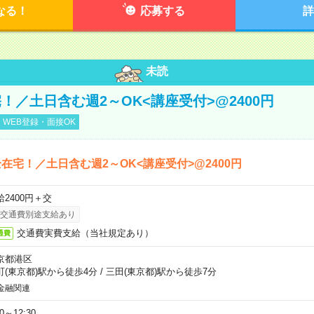
なる！
応募する
詳
未読
！／土日含む週2～OK<講座受付>@2400円
WEB登録・面接OK
在宅！／土日含む週2～OK<講座受付>@2400円
給2400円＋交
交通費別途支給あり
交通費実費支給（当社規定あり）
通費
京都港区
町(東京都)駅から徒歩4分
/
三田(東京都)駅から徒歩7分
金融関連
30～12:30