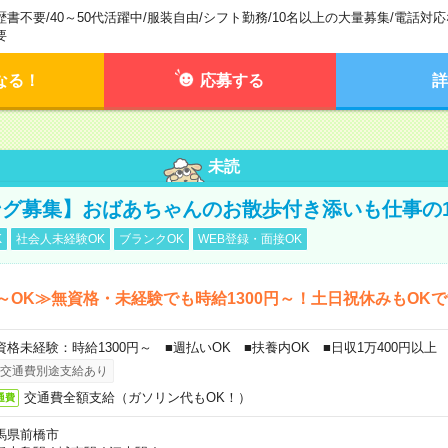
歴書不要
/
40～50代活躍中
/
服装自由
/
シフト勤務
/
10名以上の大量募集
/
電話対応
要
なる！
応募する
詳
未読
グ募集】おばあちゃんのお散歩付き添いも仕事の
K
社会人未経験OK
ブランクOK
WEB登録・面接OK
～OK≫無資格・未経験でも時給1300円～！土日祝休みもOK
資格未経験：時給1300円～ ■週払いOK ■扶養内OK ■日収1万400円以上
交通費別途支給あり
交通費全額支給（ガソリン代もOK！）
通費
馬県前橋市