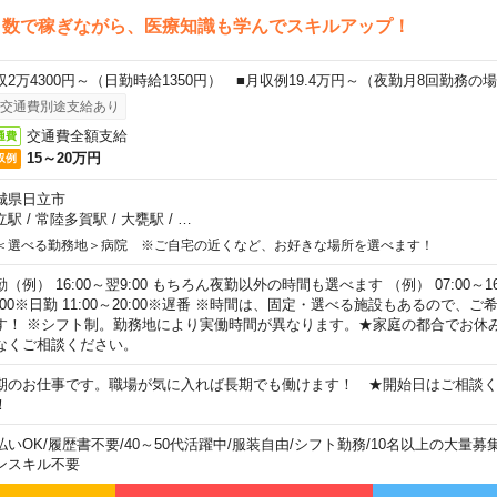
日数で稼ぎながら、医療知識も学んでスキルアップ！
収2万4300円～（日勤時給1350円） ■月収例19.4万円～（夜勤月8回勤務の
交通費別途支給あり
交通費全額支給
通費
15～20万円
収例
城県日立市
立駅
/
常陸多賀駅
/
大甕駅
/
…
＜選べる勤務地＞病院 ※ご自宅の近くなど、お好きな場所を選べます！
（例） 16:00～翌9:00 もちろん夜勤以外の時間も選べます （例） 07:00～16:
8:00※日勤 11:00～20:00※遅番 ※時間は、固定・選べる施設もあるので、
す！ ※シフト制。勤務地により実働時間が異なります。★家庭の都合でお休
なくご相談ください。
期のお仕事です。職場が気に入れば長期でも働けます！ ★開始日はご相談
！
払いOK
/
履歴書不要
/
40～50代活躍中
/
服装自由
/
シフト勤務
/
10名以上の大量募
ンスキル不要