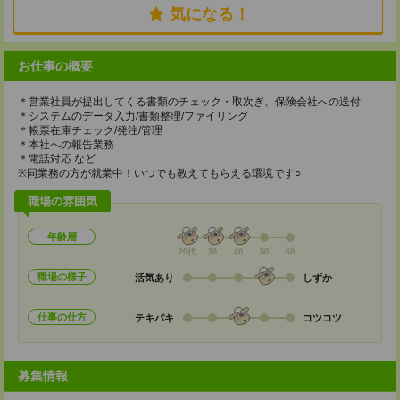
気になる！
お仕事の概要
＊営業社員が提出してくる書類のチェック・取次ぎ、保険会社への送付
＊システムのデータ入力/書類整理/ファイリング
＊帳票在庫チェック/発注/管理
＊本社への報告業務
＊電話対応 など
※同業務の方が就業中！いつでも教えてもらえる環境です○
職場の雰囲気
年齢層
20代
30
40
50
60
職場の様子
活気あり
しずか
仕事の仕方
テキパキ
コツコツ
募集情報