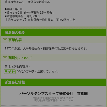
退職金制度あり・産休育休制度あり
■昇給：年1回
■賞与：年2回（昨年実績年2.5ヶ月分）
■職場環境手当：月3,000円
【選考ステップ】書類選考⇒適性検査＋面接2回⇒内定
派遣先の概要
事業内容
1976年創業。大手外資生命・損害保険代理店業を行う会社です。
配属先について
禁煙（敷地内/屋内）
40代の方が多く活躍しています。
平均年齢
派遣会社情報
パーソルテンプスタッフ株式会社 首都圏
労働者派遣事業許可番号:派13-010026
職業紹介事業許可番号:13-ユ-010486