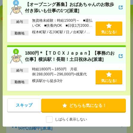
【オープニング募集】おばあちゃんのお散歩
付き添いも仕事の1つ[派遣]
【オープニング募集】おばあちゃんのお散歩付き添
無資格未経験：時給1500円～ ■週払
給与
いも仕事の1つ[派遣]
いOK ■扶養内OK ■日収1万2000円
以上
桜木町駅 / 石川町駅 / 日ノ出町駅 / …
気になる!
勤務地
[給 与]
無資格未経験：時給1500円～ ■週払い
OK ■扶養内OK ■日収1万2000円以上
[交通費]
交通費全額支給
気になる！
[勤務地]
桜木町駅
/
石川町駅
/
日ノ出町駅
/
…
1800円＊【ＴＤＣＸＪａｐａｎ】【事務のお
仕事】横浜駅！長期！土日祝休み[派遣]
1800円＊【ＴＤＣＸＪａｐａｎ】【事務のお仕事】
時給1800円～1850円 月収
給与
横浜駅！長期！土日祝休み[派遣]
例 288,000円～296,000円+残業代
横浜駅から徒歩3分
気になる!
勤務地
[給 与]
時給1800円～1850円 月収例 288,000円
～296,000円+残業代
[交通費]
全額支給
気になる！
[月収例]
25～30万円
スキップ
どちらも気になる！
[勤務地]
横浜駅から徒歩3分
しばらく表示しない
マイカー通勤OK！平塚！仕様書のデータ入力メイン
*＊50代活躍中[派遣]