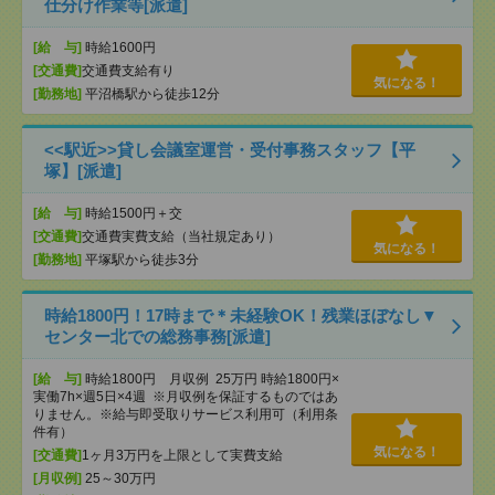
仕分け作業等[派遣]
[給 与]
時給1600円
[交通費]
交通費支給有り
気になる！
[勤務地]
平沼橋駅から徒歩12分
<<駅近>>貸し会議室運営・受付事務スタッフ【平
塚】[派遣]
[給 与]
時給1500円＋交
[交通費]
交通費実費支給（当社規定あり）
気になる！
[勤務地]
平塚駅から徒歩3分
時給1800円！17時まで＊未経験OK！残業ほぼなし▼
センター北での総務事務[派遣]
[給 与]
時給1800円 月収例 25万円 時給1800円×
実働7h×週5日×4週 ※月収例を保証するものではあ
りません。※給与即受取りサービス利用可（利用条
件有）
気になる！
[交通費]
1ヶ月3万円を上限として実費支給
[月収例]
25～30万円