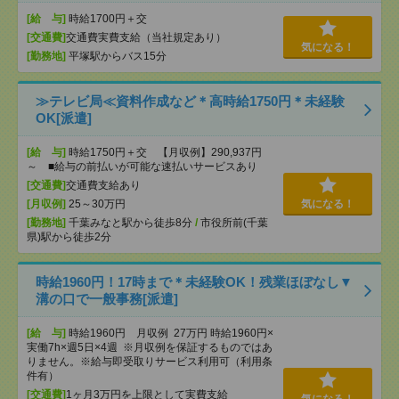
[給 与]
時給1700円＋交
[交通費]
交通費実費支給（当社規定あり）
気になる！
[勤務地]
平塚駅からバス15分
≫テレビ局≪資料作成など＊高時給1750円＊未経験
OK[派遣]
[給 与]
時給1750円＋交 【月収例】290,937円
～ ■給与の前払いが可能な速払いサービスあり
[交通費]
交通費支給あり
[月収例]
25～30万円
気になる！
[勤務地]
千葉みなと駅から徒歩8分
/
市役所前(千葉
県)駅から徒歩2分
時給1960円！17時まで＊未経験OK！残業ほぼなし▼
溝の口で一般事務[派遣]
[給 与]
時給1960円 月収例 27万円 時給1960円×
実働7h×週5日×4週 ※月収例を保証するものではあ
りません。※給与即受取りサービス利用可（利用条
件有）
[交通費]
1ヶ月3万円を上限として実費支給