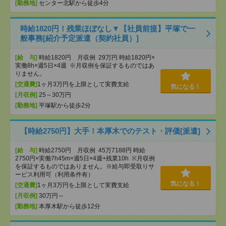
[勤務地]
センター北駅から徒歩4分
時給1820円！残業ほぼなし▼【社員前提】平塚で一
般事務[紹介予定派遣（契約社員）]
[給 与]
時給1820円 月収例 29万円 時給1820円×
実働8h×週5日×4週 ※月収例を保証するものではあ
りません。
[交通費]
1ヶ月3万円を上限として実費支給
気になる！
[月収例]
25～30万円
[勤務地]
平塚駅から徒歩2分
【時給2750円】大手！本厚木でのテスト・評価[派遣]
[給 与]
時給2750円 月収例 45万7188円 時給
2750円×実働7h45m×週5日×4週+残業10h ※月収例
を保証するものではありません。※給与即受取りサ
ービス利用可（利用条件有）
気になる！
[交通費]
1ヶ月3万円を上限として実費支給
[月収例]
30万円～
[勤務地]
本厚木駅から徒歩12分