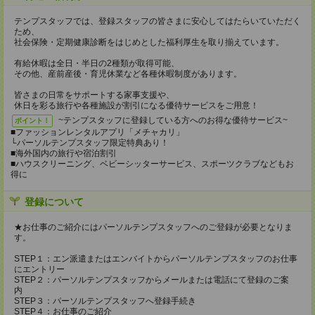
テンプスタッフでは、登録スタッフの皆さまに安心してはたらいていただく
ため、
社会保険・定期健康診断をはじめとした福利厚生を取り揃えています。
有給休暇は全日・半日の2種類が取得可能、
その他、産前産後・育児休業など各種休暇制度があります。
皆さまの日常をサポートする家事支援や、
休日を彩る旅行や各種施設が割引になる優待サービスをご用意！
~テンプスタッフに登録している方へのお得な優待サービス~
ポイント！
■ファッションレンタルアプリ「メチャカリ」
└パーソルテンプスタッフ限定特典あり！
■海外国内の旅行や宿泊割引
■ハウスクリーニング、ベビーシッターサービス、スポーツクラブなどもお
得に
登録について
★お仕事のご紹介にはパーソルテンプスタッフへのご登録が必要となりま
す。
STEP１：エン派遣またはエンバイトからパーソルテンプスタッフのお仕事
にエントリー
STEP２：パーソルテンプスタッフからメールまたは電話にて登録のご案
内
STEP３：パーソルテンプスタッフへ登録手続き
STEP４：お仕事のご紹介