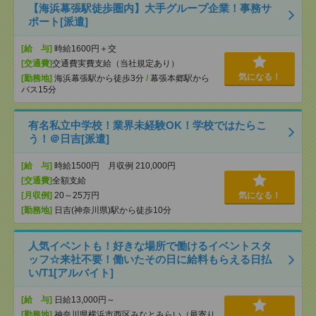
【海浜幕張駅徒歩圏内】大手グループ企業！事務サ
ポート[派遣]
[給 与]
時給1600円＋交
[交通費]
交通費実費支給（当社規定あり）
気になる！
[勤務地]
海浜幕張駅から徒歩3分
/
幕張本郷駅から
バス15分
有名私立中学校！業界未経験OK！学校ではたらこ
う！＠日吉[派遣]
[給 与]
時給1500円 月収例 210,000円
[交通費]
全額支給
[月収例]
20～25万円
気になる！
[勤務地]
日吉(神奈川県)駅から徒歩10分
人気イベントも！好きな場所で働けるイベントスタ
ッフ☆来社不要！働いたその日に給料もらえる日払
い/T1[アルバイト]
[給 与]
日給13,000円～
[勤務地]
神奈川県横浜市西区みなとみらい（最寄り