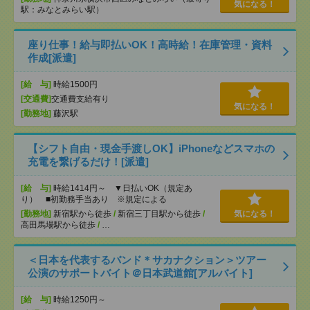
気になる！
駅：みなとみらい駅）
座り仕事！給与即払いOK！高時給！在庫管理・資料
作成[派遣]
[給 与]
時給1500円
[交通費]
交通費支給有り
気になる！
[勤務地]
藤沢駅
【シフト自由・現金手渡しOK】iPhoneなどスマホの
充電を繋げるだけ！[派遣]
[給 与]
時給1414円～ ▼日払いOK（規定あ
り） ■初勤務手当あり ※規定による
[勤務地]
新宿駅から徒歩
/
新宿三丁目駅から徒歩
/
気になる！
高田馬場駅から徒歩
/
…
＜日本を代表するバンド＊サカナクション＞ツアー
公演のサポートバイト＠日本武道館[アルバイト]
[給 与]
時給1250円～