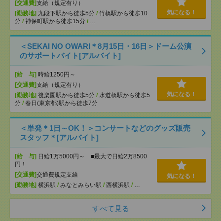
[交通費]
支給（規定有り）
気になる！
[勤務地]
九段下駅から徒歩5分
/
竹橋駅から徒歩10
分
/
神保町駅から徒歩15分
/
…
＜SEKAI NO OWARI＊8月15日・16日＞ドーム公演
のサポートバイト[アルバイト]
[給 与]
時給1250円～
[交通費]
支給（規定有り）
気になる！
[勤務地]
後楽園駅から徒歩5分
/
水道橋駅から徒歩5
分
/
春日(東京都)駅から徒歩7分
＜単発＊1日～OK！＞コンサートなどのグッズ販売
スタッフ＊[アルバイト]
[給 与]
日給1万5000円～ ■最大で日給2万8500
円！
[交通費]
交通費規定支給
気になる！
[勤務地]
横浜駅
/
みなとみらい駅
/
西横浜駅
/
…
すべて見る