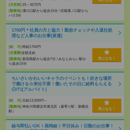
気になる！
[月収例]
25～30万円
[勤務地]
溝の口駅から徒歩15分
/
武蔵溝ノ口駅から
バス3分
1700円＊社員の方と協力！勤怠チェックや入退社処
理など人事のお仕事[派遣]
[給 与]
時給1700円
[交通費]
全額支給
気になる！
[勤務地]
新高島駅から徒歩7分
/
みなとみらい駅か
ら徒歩15分
ちいさいかわいいキャラのイベントも！好きな場所
で働ける☆来社不要！働いたその日に給料もらえる
◎/T1[アルバイト]
[給 与]
日給13,000円～
[勤務地]
神奈川県横浜市港北区（最寄り駅：新横浜
気になる！
駅）
給与即払いOK！高時給！平日休み！日勤のお仕事！