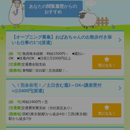
あなたの閲覧履歴からの
おすすめ
【オープニング募集】おばあちゃんのお散歩付き添
いも仕事の1つ[派遣]
[給 与]
無資格未経験：時給1500円～ ■週払い
OK ■扶養内OK ■日収1万2000円以上
[交通費]
交通費全額支給
気になる！
[勤務地]
巣鴨駅
/
目白駅
/
北池袋駅
/
…
＼！完全在宅！／土日含む週2～OK<講座受付
>@2400円[派遣]
[給 与]
時給2400円＋交
[交通費]
交通費実費支給（当社規定あり）
気になる！
[勤務地]
田町(東京都)駅から徒歩4分
/
三田(東京都)
駅から徒歩7分