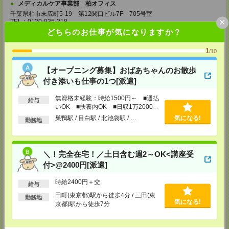
メディカルケア事業部 柏オフィス
千葉県柏市末広町5-19 第12関口ビル7F 705号室
×
TEL：0120-935-218
MAIL：
tenshoku@nikken-ts.jp
どちらのお仕事が気になりますか？
担当：採用担当
1
/10
メディカルケア事業部 新宿オフィス
東京都新宿区新宿2-3-10 新宿御苑ビル6階
【オープニング募集】おばあちゃんのお散歩
TEL：0120-457-235
MAIL：
tenshoku@nikken-ts.jp
付き添いも仕事の1つ[派遣]
担当：採用担当
無資格未経験：時給1500円～ ■週払
給与
メディカルケア事業部 立川事業所
いOK ■扶養内OK ■日収1万2000円
東京都立川市錦町1-12-14
以上
巣鴨駅 / 目白駅 / 北池袋駅 / …
気になる!
TEL：0120-934-200
勤務地
MAIL：
tenshoku@nikken-ts.jp
担当：採用担当
メディカルケア事業部 町田オフィス
＼！完全在宅！／土日含む週2～OK<講座受
東京都町田市森野1-7-23 大樹生命町田ビル6F
付>@2400円[派遣]
TEL：0120-453-285
MAIL：
tenshoku@nikken-ts.jp
時給2400円＋交
担当：採用担当
給与
田町(東京都)駅から徒歩4分 / 三田(東
勤務地
メディカルケア事業部 横浜オフィス
気になる!
京都)駅から徒歩7分
神奈川県横浜市保土ケ谷区神戸町134 横浜ビジネスパークサウスタワー
2F B区画
TEL：0120-901-799