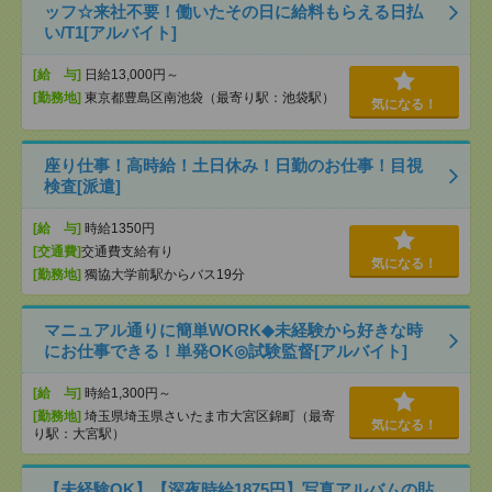
ッフ☆来社不要！働いたその日に給料もらえる日払
い/T1[アルバイト]
[給 与]
日給13,000円～
[勤務地]
東京都豊島区南池袋（最寄り駅：池袋駅）
気になる！
座り仕事！高時給！土日休み！日勤のお仕事！目視
検査[派遣]
[給 与]
時給1350円
[交通費]
交通費支給有り
気になる！
[勤務地]
獨協大学前駅からバス19分
マニュアル通りに簡単WORK◆未経験から好きな時
にお仕事できる！単発OK◎試験監督[アルバイト]
[給 与]
時給1,300円～
[勤務地]
埼玉県埼玉県さいたま市大宮区錦町（最寄
気になる！
り駅：大宮駅）
【未経験OK】【深夜時給1875円】写真アルバムの貼