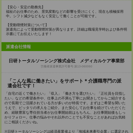
【安心・安定の勤務先】
福祉のお仕事のため、景気変動などの影響を受けにくく、現在も積極採用
中。シフト減少などもなく安定して働くことが可能です。
【受動喫煙対策について】
派遣先によって受動喫煙対策が異なります。詳細は職場見学時および条件明
示書にてお伝えいたします！
派遣会社情報
日研トータルソーシング株式会社 メディカルケア事業部
労働者派遣事業許可番号:派13-060060
「こんな風に働きたい」をサポート＊介護職専門の派
遣会社です！
「自宅の近くで働きたい」「収入」「働き方を選びたい」「正社員を目指し
たい」などの希望条件や、仕事上の不満も丁寧にお聞きしてからご紹介する
ので長期でご活躍されている方が多いのが特長です。まずはご希望を聞いた
うえで、ピッタリの求人をご紹介。また安心してお仕事を続けていただくた
め、経験豊富な専任担当者がお仕事開始前はもちろん、お仕事開始後もしっ
かりフォロー。仕事の悩みやそれ以外のことでも不安なことがあればお気軽
にご相談くださいね。
※日研トータルソーシングは経済産業省より「地域未来牽引企業」に選定され