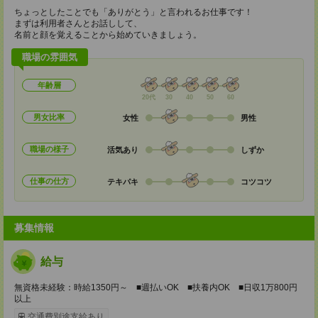
ちょっとしたことでも「ありがとう」と言われるお仕事です！
まずは利用者さんとお話しして、
名前と顔を覚えることから始めていきましょう。
職場の雰囲気
年齢層
20代
30
40
50
60
男女比率
女性
男性
職場の様子
活気あり
しずか
仕事の仕方
テキパキ
コツコツ
募集情報
給与
無資格未経験：時給1350円～ ■週払いOK ■扶養内OK ■日収1万800円
以上
交通費別途支給あり