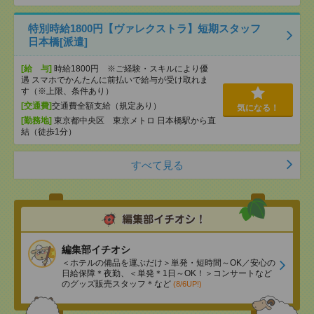
特別時給1800円【ヴァレクストラ】短期スタッフ
日本橋[派遣]
[給 与]
時給1800円 ※ご経験・スキルにより優
遇 スマホでかんたんに前払いで給与が受け取れま
す（※上限、条件あり）
[交通費]
交通費全額支給（規定あり）
気になる！
[勤務地]
東京都中央区 東京メトロ 日本橋駅から直
結（徒歩1分）
すべて見る
編集部イチオシ
＜ホテルの備品を運ぶだけ＞単発・短時間～OK／安心の
日給保障＊夜勤、＜単発＊1日～OK！＞コンサートなど
のグッズ販売スタッフ＊など
(8/6UP!)