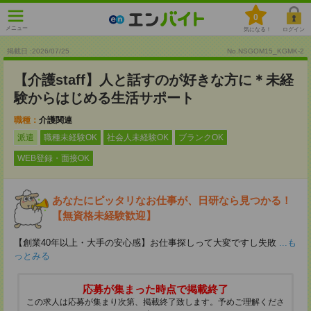
0
メニュー
気になる！
ログイン
掲載日 :2026
/
07
/
25
No.NSGOM15_KGMK-2
【介護staff】人と話すのが好きな方に＊未経
験からはじめる生活サポート
職種：
介護関連
派遣
職種未経験OK
社会人未経験OK
ブランクOK
WEB登録・面接OK
あなたにピッタリなお仕事が、日研なら見つかる！
【無資格未経験歓迎】
【創業40年以上・大手の安心感】お仕事探しって大変ですし失敗
...も
っとみる
応募が集まった時点で掲載終了
この求人は応募が集まり次第、掲載終了致します。予めご理解くださ