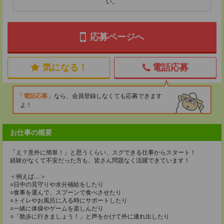
い。
応募ページへ
気になる！
電話応募
電話応募
なら、会員登録しなくても応募できます
よ！
お仕事の概要
「え？意外に簡単！」と思うくらい、スグできる仕事からスタート！
経験がなくて不安だった方も、皆さん問題なく活躍できています！
＜例えば…＞
○日中の見守りや水分補給をしたり
○食事を運んで、スプーンで食べさせたり
○トイレやお風呂に入る時にサポートしたり
○一緒に体操やゲームを楽しんだり
○「散歩に行きましょう！」と声をかけて外に連れ出したり