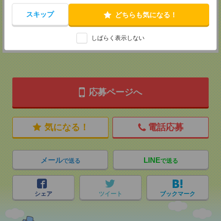
MAIL：
tenshoku@nikken-ts.jp
担当：採用担当
スキップ
どちらも気になる！
登録交通費
しばらく表示しない
★今ならご来社登録でQUOカード2000円分をプレゼント中★
応募ページへ
気になる！
電話応募
メール
LINE
で送る
で送る
シェア
ツイート
ブックマーク