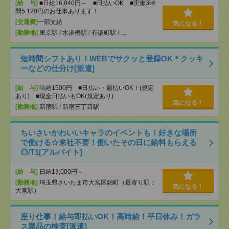
[給 与]
■日給16,840円～ ■日払いOK ■実働3時
間5,120円のお仕事あります！
[交通費]
一部支給
気になる！
[勤務地]
東京駅
/
水道橋駅
/
有楽町駅
/
…
短時間シフトあり！WEBでサクッと登録OK＊クッキ
ーなどの仕分け[派遣]
[給 与]
時給1500円 ■日払い・週払いOK！(規定
あり) ■現金日払いもOK(規定あり)
気になる！
[勤務地]
新宿駅
/
新宿三丁目駅
ちいさいかわいいキャラのイベントも！好きな場所
で働ける☆来社不要！働いたその日に給料もらえる
◎/T1[アルバイト]
[給 与]
日給13,000円～
[勤務地]
埼玉県さいたま市大宮区錦町（最寄り駅：
気になる！
大宮駅）
座り仕事！給与即払いOK！高時給！平日休み！ガラ
ス製品の検査[派遣]