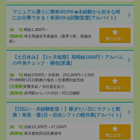
マニュアル通りに簡単WORK◆未経験から好きな時
にお仕事できる！単発OK◎試験監督[アルバイト]
[給 与]
時給1,300円～
[勤務地]
埼玉県越谷市南越谷（最寄り駅：南越谷
気になる！
駅）
【土日休み】【1ヶ月短期】高時給1500円！アルバム
の中身チェック・梱包[派遣]
[給 与]
時給1500円／月収例：252,000円＝1,500
円×8時間×21日勤務の場合＋交通費別途支給
[交通費]
実費支給／当社規定あり。
気になる！
[勤務地]
赤羽駅からバス10分
/
川口元郷駅
【日払い・未経験歓迎！】稼ぎたい日にサクッと勤
務！単発・週1日～自由シフトの軽作業[アルバイト]
[給 与]
日給10,305円～37,204円
[勤務地]
東京都世田谷区豪徳寺
気になる！