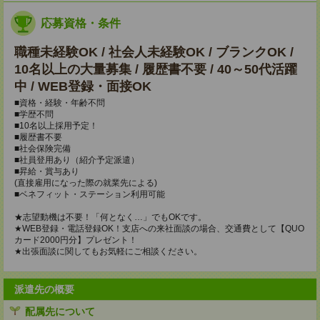
応募資格・条件
職種未経験OK / 社会人未経験OK / ブランクOK /
10名以上の大量募集 / 履歴書不要 / 40～50代活躍
中 / WEB登録・面接OK
■資格・経験・年齢不問
■学歴不問
■10名以上採用予定！
■履歴書不要
■社会保険完備
■社員登用あり（紹介予定派遣）
■昇給・賞与あり
(直接雇用になった際の就業先による)
■ベネフィット・ステーション利用可能
★志望動機は不要！「何となく…」でもOKです。
★WEB登録・電話登録OK！支店への来社面談の場合、交通費として【QUO
カード2000円分】プレゼント！
★出張面談に関してもお気軽にご相談ください。
派遣先の概要
配属先について