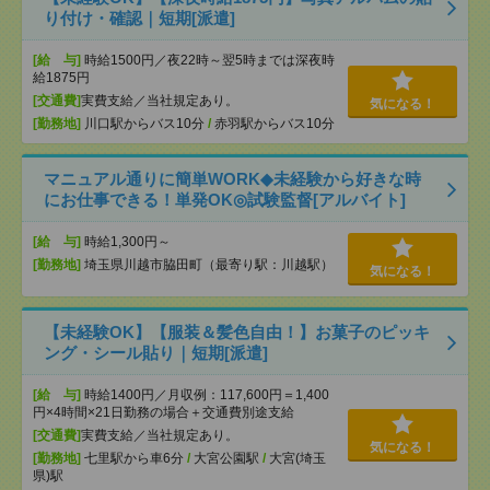
り付け・確認｜短期[派遣]
[給 与]
時給1500円／夜22時～翌5時までは深夜時
給1875円
[交通費]
実費支給／当社規定あり。
気になる！
[勤務地]
川口駅からバス10分
/
赤羽駅からバス10分
マニュアル通りに簡単WORK◆未経験から好きな時
にお仕事できる！単発OK◎試験監督[アルバイト]
[給 与]
時給1,300円～
[勤務地]
埼玉県川越市脇田町（最寄り駅：川越駅）
気になる！
【未経験OK】【服装＆髪色自由！】お菓子のピッキ
ング・シール貼り｜短期[派遣]
[給 与]
時給1400円／月収例：117,600円＝1,400
円×4時間×21日勤務の場合＋交通費別途支給
[交通費]
実費支給／当社規定あり。
気になる！
[勤務地]
七里駅から車6分
/
大宮公園駅
/
大宮(埼玉
県)駅