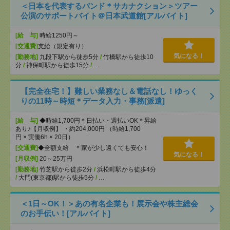
＜日本を代表するバンド＊サカナクション＞ツアー
公演のサポートバイト＠日本武道館[アルバイト]
[給 与]
時給1250円～
[交通費]
支給（規定有り）
気になる！
[勤務地]
九段下駅から徒歩5分
/
竹橋駅から徒歩10
分
/
神保町駅から徒歩15分
/
…
【完全在宅！】難しい業務なし＆電話なし！ゆっく
りの11時～時短＊データ入力・事務[派遣]
[給 与]
◆時給1,700円＊日払い・週払いOK＊昇給
あり♪【月収例】 ・約204,000円 （時給1,700
円 × 実働6h × 20日）
[交通費]
◆全額支給 ＊家が少し遠くても安心！
気になる！
[月収例]
20～25万円
[勤務地]
竹芝駅から徒歩2分
/
浜松町駅から徒歩4分
/
大門(東京都)駅から徒歩5分
/
…
＜1日～OK！＞あの有名企業も！展示会や株主総会
のお手伝い！[アルバイト]