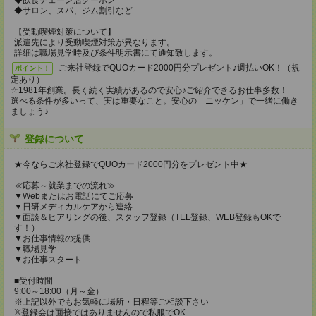
◆飲食チェーン店クーポン
◆サロン、スパ、ジム割引など
【受動喫煙対策について】
派遣先により受動喫煙対策が異なります。
詳細は職場見学時及び条件明示書にて通知致します。
ご来社登録でQUOカード2000円分プレゼント♪週払いOK！（規
ポイント！
定あり）
☆1981年創業。長く続く実績があるので安心♪ご紹介できるお仕事多数！
選べる条件が多いって、実は重要なこと。安心の「ニッケン」で一緒に働き
ましょう♪
登録について
★今ならご来社登録でQUOカード2000円分をプレゼント中★
≪応募～就業までの流れ≫
▼Webまたはお電話にてご応募
▼日研メディカルケアから連絡
▼面談＆ヒアリングの後、スタッフ登録（TEL登録、WEB登録もOKで
す！）
▼お仕事情報の提供
▼職場見学
▼お仕事スタート
■受付時間
9:00～18:00（月～金）
※上記以外でもお気軽に場所・日程等ご相談下さい
※登録会は面接ではありませんので私服でOK