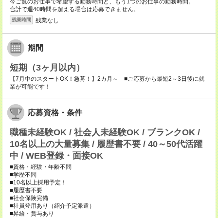
今ご覧のお仕事で希望する勤務時間と、もう1つのお仕事の勤務時間。
合計で週40時間を超える場合は応募できません。
残業なし
残業時間
期間
短期（3ヶ月以内）
【7月中のスタートOK！急募！】2カ月～ ■ご応募から最短2～3日後に就
業が可能です！
応募資格・条件
職種未経験OK / 社会人未経験OK / ブランクOK /
10名以上の大量募集 / 履歴書不要 / 40～50代活躍
中 / WEB登録・面接OK
■資格・経験・年齢不問
■学歴不問
■10名以上採用予定！
■履歴書不要
■社会保険完備
■社員登用あり（紹介予定派遣）
■昇給・賞与あり