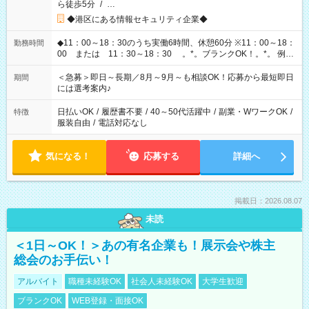
ら徒歩5分
/
…
◆港区にある情報セキュリティ企業◆
◆11：00～18：30のうち実働6時間、休憩60分 ※11：00～18：
勤務時間
00 または 11：30～18：30 。*。ブランクOK！。*。 例え
ば前職が、 在宅/財団法人/事務/コールセンター/受付/販売/カフェ
スタッフ スイーツ販売/ホテルフロント/化粧品販売/など 様々な
＜急募＞即日～長期／8月～9月～も相談OK！応募から最短即日
期間
業界から入社して活躍されています♪
には選考案内♪
日払いOK
/
履歴書不要
/
40～50代活躍中
/
副業・WワークOK
/
特徴
服装自由
/
電話対応なし
気になる！
応募する
詳細へ
掲載日：2026.08.07
未読
＜1日～OK！＞あの有名企業も！展示会や株主
総会のお手伝い！
アルバイト
職種未経験OK
社会人未経験OK
大学生歓迎
ブランクOK
WEB登録・面接OK