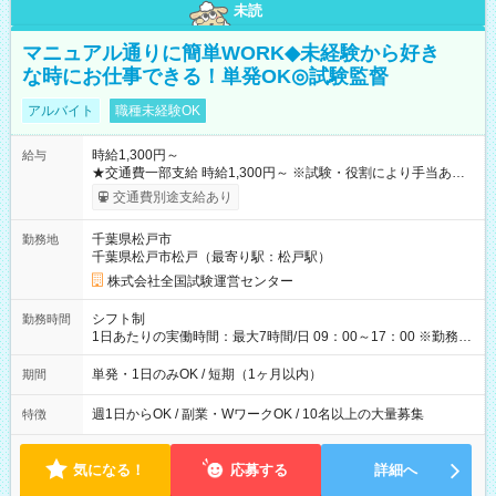
未読
マニュアル通りに簡単WORK◆未経験から好き
な時にお仕事できる！単発OK◎試験監督
アルバイト
職種未経験OK
時給1,300円～
給与
★交通費一部支給 時給1,300円～ ※試験・役割により手当あり
※勤務回数により昇給あり 【即給（前払い）オプションあ
交通費別途支給あり
り！】 希望される場合、勤務から1週間ほどで給与の一部を受け
取れます。 ※手数料418円がかかります。 【過去試験日の収入
千葉県松戸市
勤務地
例】 ・河合塾模擬試験 8:30～17:30（休憩1時間） 時給1,300円
千葉県松戸市松戸（最寄り駅：松戸駅）
×8時間＝日収10,400円＋交通費 ※当日の役割により時給＋100
円の場合あり ・国家試験 7:00～13:30（休憩なし） 時給1,300
株式会社全国試験運営センター
円（役割手当＋100円）×6時間＝日収8,400円＋交通費 【試用期
間】試用期間なし
シフト制
勤務時間
1日あたりの実働時間：最大7時間/日 09：00～17：00 ※勤務時
間は 試験により異なります。
単発・1日のみOK / 短期（1ヶ月以内）
期間
週1日からOK / 副業・WワークOK / 10名以上の大量募集
特徴
気になる！
応募する
詳細へ