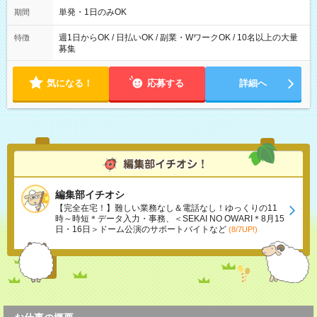
可能です！ ※1日あたりの最大実働時間は日勤、夜勤共に勤務し
単発・1日のみOK
期間
た時間になります。
週1日からOK / 日払いOK / 副業・WワークOK / 10名以上の大量
特徴
募集
気になる！
応募する
詳細へ
編集部イチオシ
【完全在宅！】難しい業務なし＆電話なし！ゆっくりの11
時～時短＊データ入力・事務、＜SEKAI NO OWARI＊8月15
日・16日＞ドーム公演のサポートバイトなど
(8/7UP!)