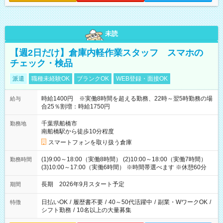
未読
【週2日だけ】倉庫内軽作業スタッフ スマホの
チェック・検品
派遣
職種未経験OK
ブランクOK
WEB登録・面接OK
時給1400円 ※実働8時間を超える勤務、22時～翌5時勤務の場
給与
合25％割増：時給1750円
千葉県船橋市
勤務地
南船橋駅から徒歩10分程度
スマートフォンを取り扱う倉庫
(1)9:00～18:00（実働8時間） (2)10:00～18:00（実働7時間）
勤務時間
(3)10:00～17:00（実働6時間） ※時間帯選べます ※休憩60分
長期 2026年9月スタート予定
期間
日払いOK
/
履歴書不要
/
40～50代活躍中
/
副業・WワークOK
/
特徴
シフト勤務
/
10名以上の大量募集