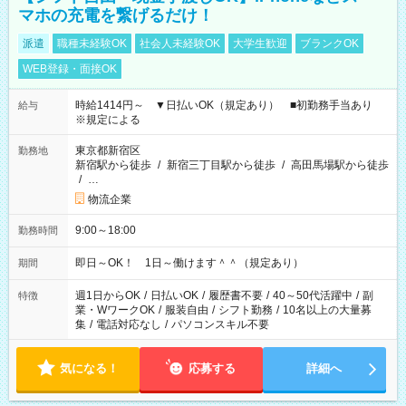
マホの充電を繋げるだけ！
派遣
職種未経験OK
社会人未経験OK
大学生歓迎
ブランクOK
WEB登録・面接OK
時給1414円～ ▼日払いOK（規定あり） ■初勤務手当あり
給与
※規定による
東京都新宿区
勤務地
新宿駅から徒歩
/
新宿三丁目駅から徒歩
/
高田馬場駅から徒歩
/
…
物流企業
9:00～18:00
勤務時間
即日～OK！ 1日～働けます＾＾（規定あり）
期間
週1日からOK
/
日払いOK
/
履歴書不要
/
40～50代活躍中
/
副
特徴
業・WワークOK
/
服装自由
/
シフト勤務
/
10名以上の大量募
集
/
電話対応なし
/
パソコンスキル不要
気になる！
応募する
詳細へ