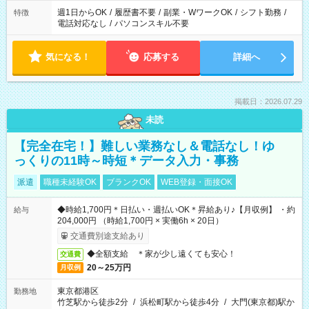
週1日からOK
/
履歴書不要
/
副業・WワークOK
/
シフト勤務
/
特徴
電話対応なし
/
パソコンスキル不要
気になる！
応募する
詳細へ
掲載日：2026.07.29
未読
【完全在宅！】難しい業務なし＆電話なし！ゆ
っくりの11時～時短＊データ入力・事務
派遣
職種未経験OK
ブランクOK
WEB登録・面接OK
◆時給1,700円＊日払い・週払いOK＊昇給あり♪【月収例】 ・約
給与
204,000円 （時給1,700円 × 実働6h × 20日）
交通費別途支給あり
◆全額支給 ＊家が少し遠くても安心！
交通費
20～25万円
月収例
東京都港区
勤務地
竹芝駅から徒歩2分
/
浜松町駅から徒歩4分
/
大門(東京都)駅か