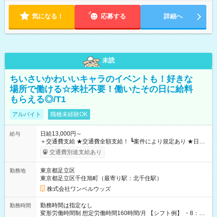
気になる！
応募する
詳細へ
未読
ちいさいかわいいキャラのイベントも！好きな
場所で働ける☆来社不要！働いたその日に給料
もらえる◎/T1
アルバイト
職種未経験OK
日給13,000円～
給与
＋交通費支給 ★交通費全額支給！ ┗案件により規定あり ★日払
いOK！（規定あり） ┗働いたその日に現金GET♪ お仕事後はコ
交通費別途支給あり
ンビニATMから 日払い分を引き落とせます！ 【試用期間】試
用期間なし
東京都足立区
勤務地
東京都足立区千住旭町（最寄り駅：北千住駅）
株式会社ワンベルウッズ
勤務時間は指定なし
勤務時間
変形労働時間制 想定労働時間160時間/月 【シフト例】 ・8：00