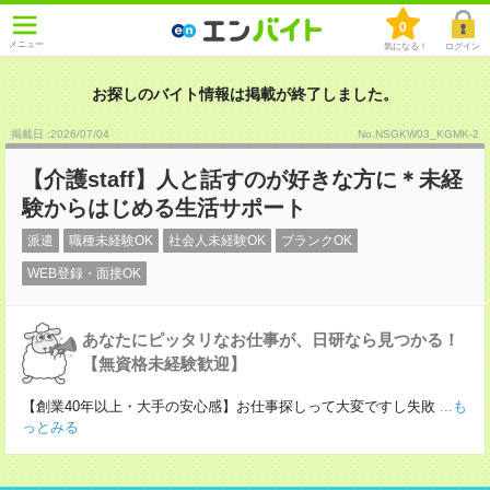
0
メニュー
気になる！
ログイン
お探しのバイト情報は掲載が終了しました。
掲載日 :2026
/
07
/
04
No.NSGKW03_KGMK-2
【介護staff】人と話すのが好きな方に＊未経
験からはじめる生活サポート
派遣
職種未経験OK
社会人未経験OK
ブランクOK
WEB登録・面接OK
あなたにピッタリなお仕事が、日研なら見つかる！
【無資格未経験歓迎】
【創業40年以上・大手の安心感】お仕事探しって大変ですし失敗
...も
っとみる