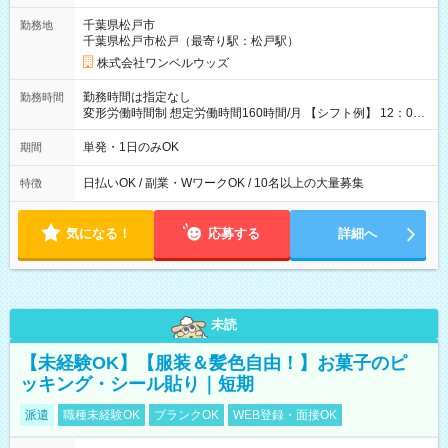
ATMから 日払い分を引き落とせます！ 【試用期間】試用期間
千葉県松戸市
勤務地
なし
千葉県松戸市松戸（最寄り駅：松戸駅）
株式会社ワンベルウッズ
勤務時間は指定なし
勤務時間
変形労働時間制 想定労働時間160時間/月 【シフト例】 12：00
～22：00
単発・1日のみOK
期間
日払いOK / 副業・WワークOK / 10名以上の大量募集
特徴
気になる！
応募する
詳細へ
未読
【未経験OK】【服装＆髪色自由！】お菓子のピ
ッキング・シール貼り｜短期
派遣
職種未経験OK
ブランクOK
WEB登録・面接OK