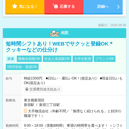
気になる！
応募する
詳細へ
掲載日：2026.08.06
未読
短時間シフトあり！WEBでサクッと登録OK＊
クッキーなどの仕分け
派遣
職種未経験OK
社会人未経験OK
大学生歓迎
ブランクOK
WEB登録・面接OK
時給1500円 ■日払い・週払いOK！(規定あり) ■現金日払いも
給与
OK(規定あり)
交通費別途支給あり
東京都新宿区
勤務地
新宿駅
/
新宿三丁目駅
大手物流会社（年齢不問／「無理なく続けられる」と好評の
職場です！）
9:00～18:00（実動8時間） 希望の時間帯を選べます！ ＜シフト
勤務時間