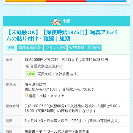
未読
【未経験OK】【深夜時給1875円】写真アルバ
ムの貼り付け・確認｜短期
派遣
職種未経験OK
ブランクOK
WEB登録・面接OK
時給1500円／夜22時～翌5時までは深夜時給1875円
給与
交通費別途支給あり
実費支給／当社規定あり。
交通費
埼玉県川口市
勤務地
川口駅からバス10分
/
赤羽駅からバス10分
情報・出版・メディア
(1)21:00-06:00(休憩60分) ※入社後の最初2～3週間は9:00～
勤務時間
18:00（実働8時間）の日勤で勤務になります
1ヶ月以上3ヶ月未満／即日～9/30まで（延長の可能性あり）
期間
履歴書不要
/
40～50代活躍中
/
服装自由
特徴