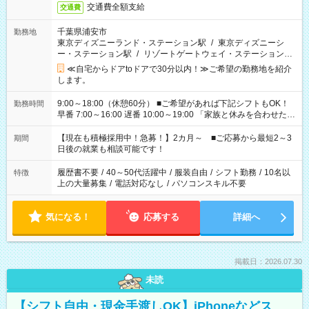
交通費全額支給
交通費
千葉県浦安市
勤務地
東京ディズニーランド・ステーション駅
/
東京ディズニーシ
ー・ステーション駅
/
リゾートゲートウェイ・ステーション駅
/
…
≪自宅からドアtoドアで30分以内！≫ご希望の勤務地を紹介
します。
9:00～18:00（休憩60分） ■ご希望があれば下記シフトもOK！
勤務時間
早番 7:00～16:00 遅番 10:00～19:00 「家族と休みを合わせた
い」 「余裕を持って夕飯の準備がしたい」 「できれば残業はし
たくない」 など、ご希望を教えてくださいね。 ※Wワーク希望
【現在も積極採用中！急募！】2カ月～ ■ご応募から最短2～3
期間
の方へ 今ご覧のお仕事で希望する勤務時間と、もう1つのお仕事
日後の就業も相談可能です！
の勤務時間。 合計で週40時間を超える場合は応募できません。
履歴書不要
/
40～50代活躍中
/
服装自由
/
シフト勤務
/
10名以
特徴
上の大量募集
/
電話対応なし
/
パソコンスキル不要
気になる！
応募する
詳細へ
掲載日：2026.07.30
未読
【シフト自由・現金手渡しOK】iPhoneなどス