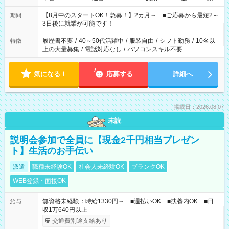
と休みを合わせたい」 「余裕を持って夕飯の準備がしたい」
「できれば残業はしたくない」 など、ご希望を教えてください
【8月中のスタートOK！急募！】2カ月～ ■ご応募から最短2～
期間
ね。 ※Wワーク希望の方へ 今ご覧のお仕事で希望する勤務時間
3日後に就業が可能です！
と、もう1つのお仕事の勤務時間。 合計で週40時間を超える場
合は応募できません。
履歴書不要
/
40～50代活躍中
/
服装自由
/
シフト勤務
/
10名以
特徴
上の大量募集
/
電話対応なし
/
パソコンスキル不要
気になる！
応募する
詳細へ
掲載日：2026.08.07
未読
説明会参加で全員に【現金2千円相当プレゼン
ト】生活のお手伝い
派遣
職種未経験OK
社会人未経験OK
ブランクOK
WEB登録・面接OK
無資格未経験：時給1330円～ ■週払いOK ■扶養内OK ■日
給与
収1万640円以上
交通費別途支給あり