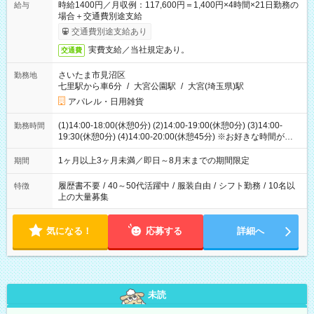
時給1400円／月収例：117,600円＝1,400円×4時間×21日勤務の
給与
場合＋交通費別途支給
交通費別途支給あり
実費支給／当社規定あり。
交通費
さいたま市見沼区
勤務地
七里駅から車6分
/
大宮公園駅
/
大宮(埼玉県)駅
アパレル・日用雑貨
(1)14:00-18:00(休憩0分) (2)14:00-19:00(休憩0分) (3)14:00-
勤務時間
19:30(休憩0分) (4)14:00-20:00(休憩45分) ※お好きな時間が選べ
ます
1ヶ月以上3ヶ月未満／即日～8月末までの期間限定
期間
履歴書不要
/
40～50代活躍中
/
服装自由
/
シフト勤務
/
10名以
特徴
上の大量募集
気になる！
応募する
詳細へ
未読