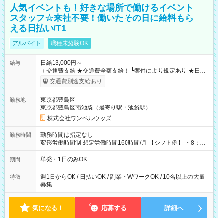
人気イベントも！好きな場所で働けるイベント
スタッフ☆来社不要！働いたその日に給料もら
える日払い/T1
アルバイト
職種未経験OK
日給13,000円～
給与
＋交通費支給 ★交通費全額支給！ ┗案件により規定あり ★日払
いOK！（規定あり） ┗働いたその日に現金GET♪ お仕事後はコ
交通費別途支給あり
ンビニATMから 日払い分を引き落とせます！ 【試用期間】試
用期間なし
東京都豊島区
勤務地
東京都豊島区南池袋（最寄り駅：池袋駅）
株式会社ワンベルウッズ
勤務時間は指定なし
勤務時間
変形労働時間制 想定労働時間160時間/月 【シフト例】 ・8：00
～21：00
単発・1日のみOK
期間
週1日からOK / 日払いOK / 副業・WワークOK / 10名以上の大量
特徴
募集
気になる！
応募する
詳細へ