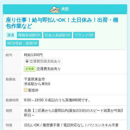
未読
座り仕事！給与即払いOK！土日休み！出荷・梱
包作業など
派遣
職種未経験OK
社会人未経験OK
ブランクOK
WEB登録・面接OK
時給1300円
給与
交通費別途支給あり
交通費支給有り
交通費
千葉県東金市
勤務地
求名駅から車9分
製造外
9:00～18:00 ※表記のうち実働8時間です。
勤務時間
長期【ご応募から1週間以内(最短2日目)のスピード就業が可能】
期間
即日～
日払いOK
/
履歴書不要
/
電話対応なし
/
パソコンスキル不要
特徴