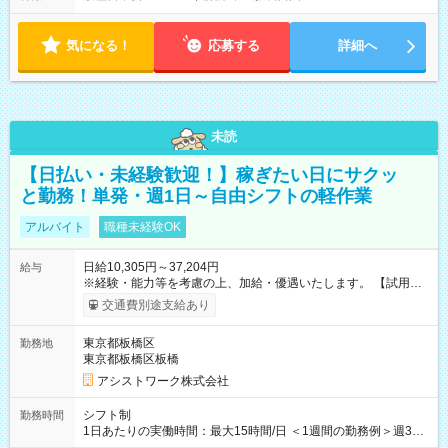
気になる！
応募する
詳細へ
未読
【日払い・未経験歓迎！】稼ぎたい日にサクッ
と勤務！単発・週1日～自由シフトの軽作業
アルバイト
職種未経験OK
日給10,305円～37,204円
給与
※経験・能力等を考慮の上、加給・優遇いたします。 【試用期
間】試用期間なし
交通費別途支給あり
東京都板橋区
勤務地
東京都板橋区板橋
アシストワーク株式会社
シフト制
勤務時間
1日あたりの実働時間：最大15時間/日 ＜1週間の勤務例＞週3回
勤務 勤務：月・水・金 休み：火・木・土・日 好きな時にお仕事