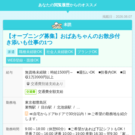
あなたの閲覧履歴からのオススメ
掲載日：2026.08.07
未読
【オープニング募集】おばあちゃんのお散歩付
き添いも仕事の1つ
派遣
職種未経験OK
社会人未経験OK
ブランクOK
WEB登録・面接OK
無資格未経験：時給1500円～ ■週払いOK ■扶養内OK ■日
給与
収1万2000円以上
交通費別途支給あり
交通費全額支給
交通費
東京都豊島区
勤務地
巣鴨駅
/
目白駅
/
北池袋駅
/
…
≪自宅からドアtoドアで30分以内！≫ご希望の勤務地を紹介
します。
9:00～18:00（休憩60分） ■ご希望があれば下記シフトもOK！
勤務時間
早番 7:00～16:00 遅番 10:00～19:00 夜勤 16:30～翌9:30 「家族