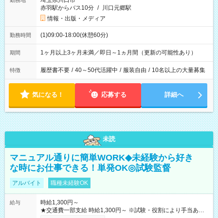
埼玉県川口市
勤務地
赤羽駅からバス10分
/
川口元郷駅
情報・出版・メディア
(1)09:00-18:00(休憩60分)
勤務時間
1ヶ月以上3ヶ月未満／即日～1ヵ月間（更新の可能性あり）
期間
履歴書不要
/
40～50代活躍中
/
服装自由
/
10名以上の大量募集
特徴
気になる！
応募する
詳細へ
未読
マニュアル通りに簡単WORK◆未経験から好き
な時にお仕事できる！単発OK◎試験監督
アルバイト
職種未経験OK
時給1,300円～
給与
★交通費一部支給 時給1,300円～ ※試験・役割により手当あり