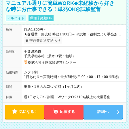
マニュアル通りに簡単WORK◆未経験から好き
な時にお仕事できる！単発OK◎試験監督
アルバイト
職種未経験OK
時給1,300円～
給与
★交通費一部支給 時給1,300円～ ※試験・役割により手当あり
※勤務回数により昇給あり 【即給（前払い）オプションあ
交通費別途支給あり
り！】 希望される場合、勤務から1週間ほどで給与の一部を受け
取れます。 ※手数料418円がかかります。 【過去試験日の収入
千葉県柏市
勤務地
例】 ・河合塾模擬試験 8:30～17:30（休憩1時間） 時給1,300円
千葉県柏市柏（最寄り駅：柏駅）
×8時間＝日収10,400円＋交通費 ※当日の役割により時給＋100
円の場合あり ・国家試験 7:00～13:30（休憩なし） 時給1,300
株式会社全国試験運営センター
円（役割手当＋100円）×6時間＝日収8,400円＋交通費 【試用期
間】試用期間なし
シフト制
勤務時間
1日あたりの実働時間：最大7時間/日 09：00～17：00 ※勤務時
間は 試験により異なります。
単発・1日のみOK / 短期（1ヶ月以内）
期間
週1日からOK / 副業・WワークOK / 10名以上の大量募集
特徴
気になる！
応募する
詳細へ