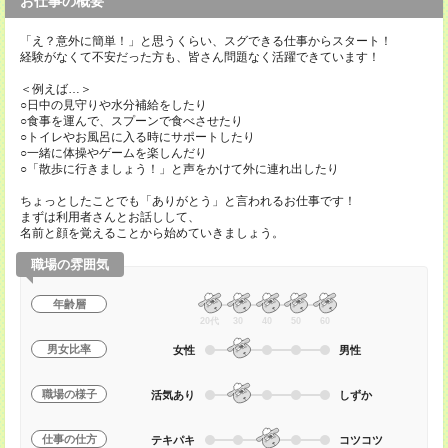
お仕事の概要
「え？意外に簡単！」と思うくらい、スグできる仕事からスタート！
経験がなくて不安だった方も、皆さん問題なく活躍できています！
＜例えば…＞
○日中の見守りや水分補給をしたり
○食事を運んで、スプーンで食べさせたり
○トイレやお風呂に入る時にサポートしたり
○一緒に体操やゲームを楽しんだり
○「散歩に行きましょう！」と声をかけて外に連れ出したり
ちょっとしたことでも「ありがとう」と言われるお仕事です！
まずは利用者さんとお話しして、
名前と顔を覚えることから始めていきましょう。
職場の雰囲気
年齢層
20代
30
40
50
60
男女比率
女性
男性
職場の様子
活気あり
しずか
仕事の仕方
テキパキ
コツコツ