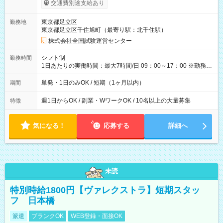
※勤務回数により昇給あり 【即給（前払い）オプションあ
交通費別途支給あり
り！】 希望される場合、勤務から1週間ほどで給与の一部を受け
取れます。 ※手数料418円がかかります。 【過去試験日の収入
東京都足立区
勤務地
例】 ・河合塾模擬試験 8:30～17:30（休憩1時間） 時給1,300円
東京都足立区千住旭町（最寄り駅：北千住駅）
×8時間＝日収10,400円＋交通費 ※当日の役割により時給＋100
円の場合あり ・国家試験 7:00～13:30（休憩なし） 時給1,300
株式会社全国試験運営センター
円（役割手当＋100円）×6時間＝日収8,400円＋交通費 【試用期
間】試用期間なし
シフト制
勤務時間
1日あたりの実働時間：最大7時間/日 09：00～17：00 ※勤務時
間は 試験により異なります。
単発・1日のみOK / 短期（1ヶ月以内）
期間
週1日からOK / 副業・WワークOK / 10名以上の大量募集
特徴
気になる！
応募する
詳細へ
未読
特別時給1800円【ヴァレクストラ】短期スタッ
フ 日本橋
派遣
ブランクOK
WEB登録・面接OK