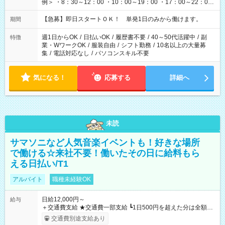
例＞ ・8：30～12：00 ・10：00～19：00 ・17：00～22：00
・13：00～22：00 ・22：00～翌6：00 など
【急募】即日スタートＯＫ！ 単発1日のみから働けます。
期間
週1日からOK
/
日払いOK
/
履歴書不要
/
40～50代活躍中
/
副
特徴
業・WワークOK
/
服装自由
/
シフト勤務
/
10名以上の大量募
集
/
電話対応なし
/
パソコンスキル不要
気になる！
応募する
詳細へ
未読
サマソニなど人気音楽イベントも！好きな場所
で働ける☆来社不要！働いたその日に給料もら
える日払い/T1
アルバイト
職種未経験OK
日給12,000円～
給与
＋交通費支給 ★交通費一部支給 ┗1日500円を超えた分は全額支
給！ ※往復500円以内の方は自己負担となります ★日払いOK！
交通費別途支給あり
（規定あり） ┗働いたその日に現金GET♪ お仕事後はコンビニ