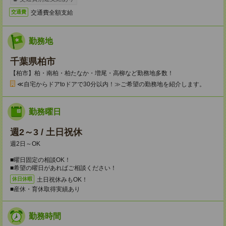
交通費全額支給
交通費
勤務地
千葉県柏市
【柏市】柏・南柏・柏たなか・増尾・高柳など勤務地多数！
≪自宅からドアtoドアで30分以内！≫ご希望の勤務地を紹介します。
勤務曜日
週2～3 / 土日祝休
週2日～OK
■曜日固定の相談OK！
■希望の曜日があればご相談ください！
土日祝休みもOK！
休日休暇
■産休・育休取得実績あり
勤務時間