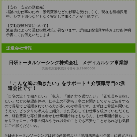
【安心・安定の勤務先】
福祉のお仕事のため、景気変動などの影響を受けにくく、現在も積極採用
中。シフト減少などもなく安定して働くことが可能です。
【受動喫煙対策について】
派遣先によって受動喫煙対策が異なります。詳細は職場見学時および条件明
示書にてお伝えいたします！
派遣会社情報
日研トータルソーシング株式会社 メディカルケア事業部
労働者派遣事業許可番号:派13-060060
「こんな風に働きたい」をサポート＊介護職専門の派
遣会社です！
「自宅の近くで働きたい」「収入」「働き方を選びたい」「正社員を目指し
たい」などの希望条件や、仕事上の不満も丁寧にお聞きしてからご紹介する
ので長期でご活躍されている方が多いのが特長です。まずはご希望を聞いた
うえで、ピッタリの求人をご紹介。また安心してお仕事を続けていただくた
め、経験豊富な専任担当者がお仕事開始前はもちろん、お仕事開始後もしっ
かりフォロー。仕事の悩みやそれ以外のことでも不安なことがあればお気軽
にご相談くださいね。
※日研トータルソーシングは経済産業省より「地域未来牽引企業」に選定され