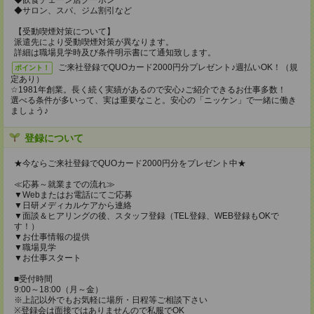
◆飲食チェーン店クーポン
◆サロン、スパ、ジム割引など
【受動喫煙対策について】
派遣先により受動喫煙対策が異なります。
詳細は職場見学時及び条件明示書にて通知致します。
ご来社登録でQUOカード2000円分プレゼント♪週払いOK！（規
ポイント！
定あり）
☆1981年創業。長く続く実績があるので安心♪ご紹介できるお仕事多数！
選べる条件が多いって、実は重要なこと。安心の「ニッケン」で一緒に働き
ましょう♪
登録について
★今ならご来社登録でQUOカード2000円分をプレゼント中★
≪応募～就業までの流れ≫
▼Webまたはお電話にてご応募
▼日研メディカルケアから連絡
▼面談＆ヒアリングの後、スタッフ登録（TEL登録、WEB登録もOKで
す！）
▼お仕事情報の提供
▼職場見学
▼お仕事スタート
■受付時間
9:00～18:00（月～金）
※上記以外でもお気軽に場所・日程等ご相談下さい
※登録会は面接ではありませんので私服でOK