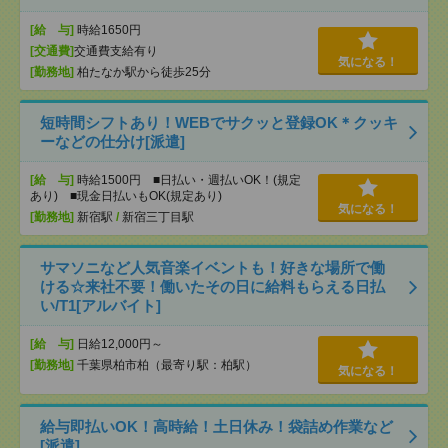
[給 与]
時給1650円
[交通費]
交通費支給有り
気になる！
[勤務地]
柏たなか駅から徒歩25分
短時間シフトあり！WEBでサクッと登録OK＊クッキ
ーなどの仕分け[派遣]
[給 与]
時給1500円 ■日払い・週払いOK！(規定
あり) ■現金日払いもOK(規定あり)
気になる！
[勤務地]
新宿駅
/
新宿三丁目駅
サマソニなど人気音楽イベントも！好きな場所で働
ける☆来社不要！働いたその日に給料もらえる日払
い/T1[アルバイト]
[給 与]
日給12,000円～
[勤務地]
千葉県柏市柏（最寄り駅：柏駅）
気になる！
給与即払いOK！高時給！土日休み！袋詰め作業など
[派遣]