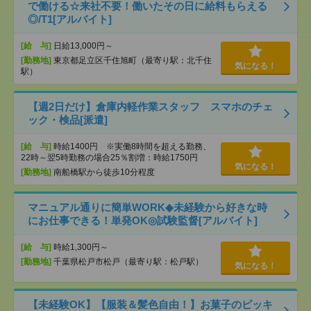
で働ける☆来社不要！働いたその日に給料もらえる
◎/T1[アルバイト]
[給 与]
日給13,000円～
[勤務地]
東京都足立区千住旭町（最寄り駅：北千住
気になる！
駅）
【週2日だけ】倉庫内軽作業スタッフ スマホのチェ
ック・検品[派遣]
[給 与]
時給1400円 ※実働8時間を超える勤務、
22時～翌5時勤務の場合25％割増：時給1750円
気になる！
[勤務地]
南船橋駅から徒歩10分程度
マニュアル通りに簡単WORK◆未経験から好きな時
にお仕事できる！単発OK◎試験監督[アルバイト]
[給 与]
時給1,300円～
[勤務地]
千葉県松戸市松戸（最寄り駅：松戸駅）
気になる！
【未経験OK】【服装＆髪色自由！】お菓子のピッキ