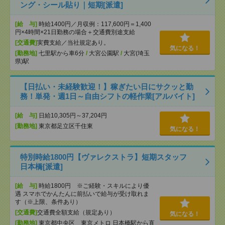
ング・シール貼り｜短期[派遣]
[給 与]
時給1400円／月収例：117,600円＝1,400
円×4時間×21日勤務の場合＋交通費別途支給
[交通費]
実費支給／当社規定あり。
気になる！
[勤務地]
七里駅から車6分
/
大宮公園駅
/
大宮(埼玉
県)駅
【日払い・未経験歓迎！】稼ぎたい日にサクッと勤
務！単発・週1日～自由シフトの軽作業[アルバイト]
[給 与]
日給10,305円～37,204円
[勤務地]
東京都足立区千住東
気になる！
特別時給1800円【ヴァレクストラ】短期スタッフ
日本橋[派遣]
[給 与]
時給1800円 ※ご経験・スキルにより優
遇 スマホでかんたんに前払いで給与が受け取れま
す（※上限、条件あり）
[交通費]
交通費全額支給（規定あり）
気になる！
[勤務地]
東京都中央区 東京メトロ 日本橋駅から直