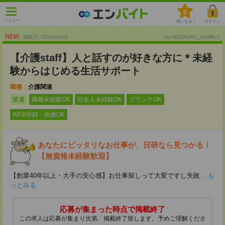
0
メニュー
気になる！
ログイン
NEW
掲載日 :2026
/
08
/
05
No.NSGKW01_KGMK-2
【介護staff】人と話すのが好きな方に＊未経
験からはじめる生活サポート
職種：
介護関連
派遣
職種未経験OK
社会人未経験OK
ブランクOK
WEB登録・面接OK
あなたにピッタリなお仕事が、日研なら見つかる！
【無資格未経験歓迎】
【創業40年以上・大手の安心感】お仕事探しって大変ですし失敗
...も
っとみる
応募が集まった時点で掲載終了
この求人は応募が集まり次第、掲載終了致します。予めご理解くださ