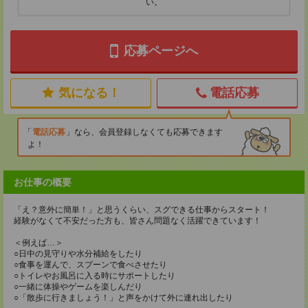
い。
応募ページへ
気になる！
電話応募
電話応募
なら、会員登録しなくても応募できます
よ！
お仕事の概要
「え？意外に簡単！」と思うくらい、スグできる仕事からスタート！
経験がなくて不安だった方も、皆さん問題なく活躍できています！
＜例えば…＞
○日中の見守りや水分補給をしたり
○食事を運んで、スプーンで食べさせたり
○トイレやお風呂に入る時にサポートしたり
○一緒に体操やゲームを楽しんだり
○「散歩に行きましょう！」と声をかけて外に連れ出したり