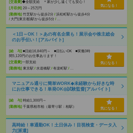
[交通費]
◆全額支給 ＊家が少し遠くても安心！
気になる！
[月収例]
20～25万円
[勤務地]
竹芝駅から徒歩2分
/
浜松町駅から徒歩4分
/
大門(東京都)駅から徒歩5分
/
…
＜1日～OK！＞あの有名企業も！展示会や株主総会
のお手伝い！[アルバイト]
[給 与]
■日給16,840円～ ■日払いOK ■実働3時
間5,120円のお仕事あります！
[交通費]
一部支給
気になる！
[勤務地]
東京駅
/
水道橋駅
/
有楽町駅
/
…
マニュアル通りに簡単WORK◆未経験から好きな時
にお仕事できる！単発OK◎試験監督[アルバイト]
[給 与]
時給1,300円～
[勤務地]
千葉県柏市柏（最寄り駅：柏駅）
気になる！
高時給！車通勤OK！土日休み！目視検査・データ入
力[派遣]