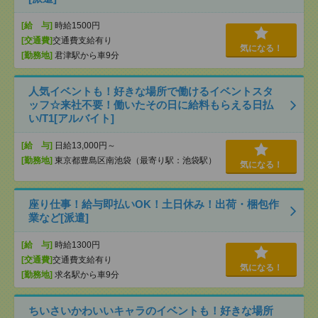
[給 与]
時給1500円
[交通費]
交通費支給有り
気になる！
[勤務地]
君津駅から車9分
人気イベントも！好きな場所で働けるイベントスタ
ッフ☆来社不要！働いたその日に給料もらえる日払
い/T1[アルバイト]
[給 与]
日給13,000円～
[勤務地]
東京都豊島区南池袋（最寄り駅：池袋駅）
気になる！
座り仕事！給与即払いOK！土日休み！出荷・梱包作
業など[派遣]
[給 与]
時給1300円
[交通費]
交通費支給有り
気になる！
[勤務地]
求名駅から車9分
ちいさいかわいいキャラのイベントも！好きな場所