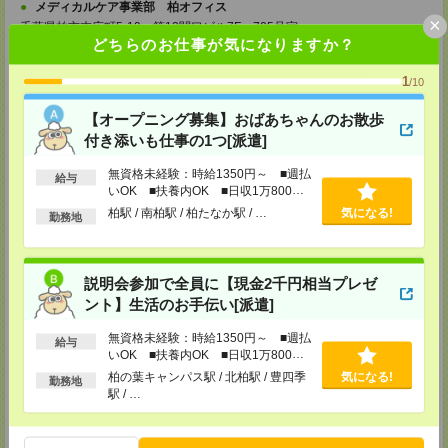
メディカルケア事業部 柏オフィス
×
千葉県柏市末広町5-19 第12関口ビル7F 705号室
TEL：0120-935-218
どちらのお仕事が気になりますか？
MAIL：
tenshoku@nikken-ts.jp
担当：採用担当
1
/10
メディカルケア事業部 新宿オフィス
【オープニング募集】おばあちゃんのお散歩
東京都新宿区新宿2-3-10 新宿御苑ビル6階
TEL：0120-457-235
付き添いも仕事の1つ[派遣]
MAIL：
tenshoku@nikken-ts.jp
担当：採用担当
無資格未経験：時給1350円～ ■週払
給与
いOK ■扶養内OK ■日収1万800円
メディカルケア事業部 立川事業所
以上
柏駅 / 南柏駅 / 柏たなか駅 / …
気になる!
東京都立川市錦町1-12-14
勤務地
TEL：0120-934-200
MAIL：
tenshoku@nikken-ts.jp
担当：採用担当
説明会参加で全員に【現金2千円相当プレゼ
メディカルケア事業部 町田オフィス
ント】生活のお手伝い[派遣]
東京都町田市森野1-7-23 大樹生命町田ビル6F
TEL：0120-453-285
無資格未経験：時給1350円～ ■週払
MAIL：
給与
tenshoku@nikken-ts.jp
いOK ■扶養内OK ■日収1万800円
担当：採用担当
以上
柏の葉キャンパス駅 / 北柏駅 / 豊四季
気になる!
勤務地
メディカルケア事業部 横浜オフィス
駅 / …
神奈川県横浜市保土ケ谷区神戸町134 横浜ビジネスパークサウスタワー
2F B区画
TEL：0120-901-799