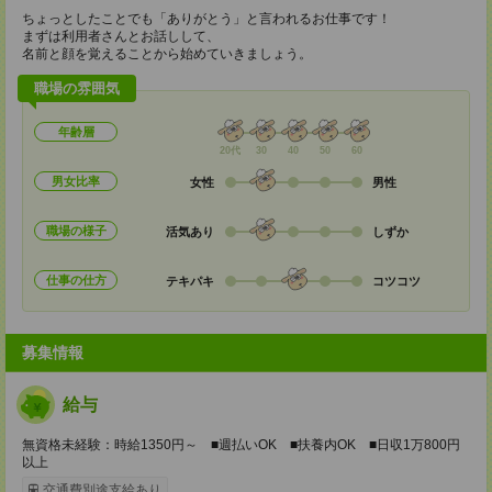
ちょっとしたことでも「ありがとう」と言われるお仕事です！
まずは利用者さんとお話しして、
名前と顔を覚えることから始めていきましょう。
職場の雰囲気
年齢層
20代
30
40
50
60
男女比率
女性
男性
職場の様子
活気あり
しずか
仕事の仕方
テキパキ
コツコツ
募集情報
給与
無資格未経験：時給1350円～ ■週払いOK ■扶養内OK ■日収1万800円
以上
交通費別途支給あり