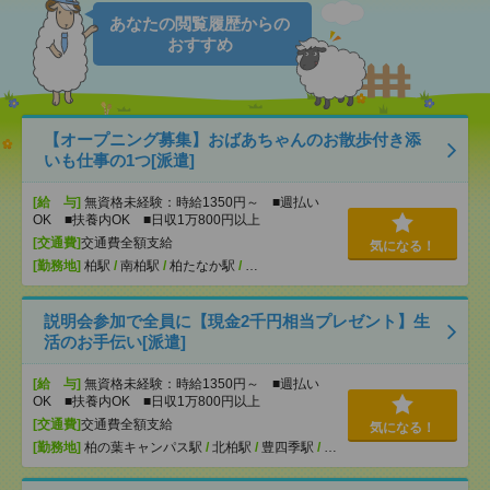
あなたの閲覧履歴からの
おすすめ
【オープニング募集】おばあちゃんのお散歩付き添
いも仕事の1つ[派遣]
[給 与]
無資格未経験：時給1350円～ ■週払い
OK ■扶養内OK ■日収1万800円以上
[交通費]
交通費全額支給
気になる！
[勤務地]
柏駅
/
南柏駅
/
柏たなか駅
/
…
説明会参加で全員に【現金2千円相当プレゼント】生
活のお手伝い[派遣]
[給 与]
無資格未経験：時給1350円～ ■週払い
OK ■扶養内OK ■日収1万800円以上
[交通費]
交通費全額支給
気になる！
[勤務地]
柏の葉キャンパス駅
/
北柏駅
/
豊四季駅
/
…