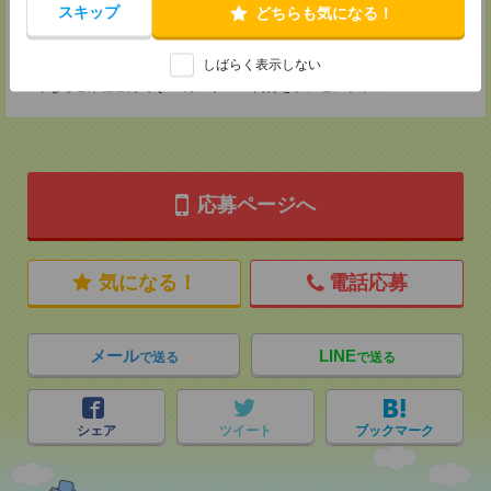
MAIL：
tenshoku@nikken-ts.jp
スキップ
どちらも気になる！
担当：採用担当
登録交通費
しばらく表示しない
★今ならご来社登録でQUOカード2000円分をプレゼント中★
応募ページへ
気になる！
電話応募
メール
LINE
で送る
で送る
シェア
ツイート
ブックマーク