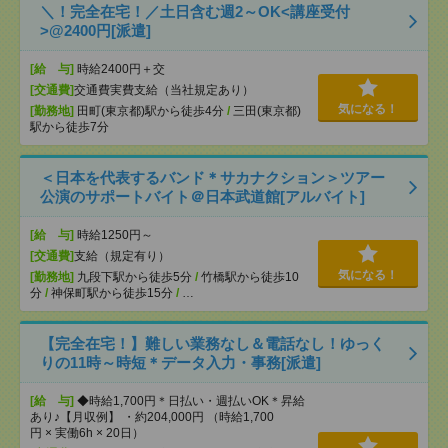
＼！完全在宅！／土日含む週2～OK<講座受付
>@2400円[派遣]
[給 与]
時給2400円＋交
[交通費]
交通費実費支給（当社規定あり）
気になる！
[勤務地]
田町(東京都)駅から徒歩4分
/
三田(東京都)
駅から徒歩7分
＜日本を代表するバンド＊サカナクション＞ツアー
公演のサポートバイト＠日本武道館[アルバイト]
[給 与]
時給1250円～
[交通費]
支給（規定有り）
気になる！
[勤務地]
九段下駅から徒歩5分
/
竹橋駅から徒歩10
分
/
神保町駅から徒歩15分
/
…
【完全在宅！】難しい業務なし＆電話なし！ゆっく
りの11時～時短＊データ入力・事務[派遣]
[給 与]
◆時給1,700円＊日払い・週払いOK＊昇給
あり♪【月収例】 ・約204,000円 （時給1,700
円 × 実働6h × 20日）