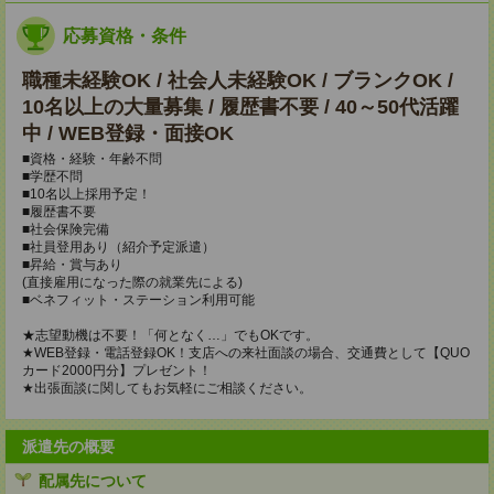
応募資格・条件
職種未経験OK / 社会人未経験OK / ブランクOK /
10名以上の大量募集 / 履歴書不要 / 40～50代活躍
中 / WEB登録・面接OK
■資格・経験・年齢不問
■学歴不問
■10名以上採用予定！
■履歴書不要
■社会保険完備
■社員登用あり（紹介予定派遣）
■昇給・賞与あり
(直接雇用になった際の就業先による)
■ベネフィット・ステーション利用可能
★志望動機は不要！「何となく…」でもOKです。
★WEB登録・電話登録OK！支店への来社面談の場合、交通費として【QUO
カード2000円分】プレゼント！
★出張面談に関してもお気軽にご相談ください。
派遣先の概要
配属先について