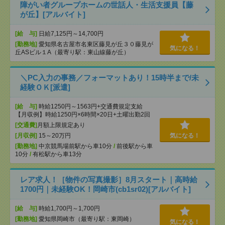
障がい者グループホームの世話人・生活支援員【藤
が丘】[アルバイト]
[給 与]
日給7,125円～14,700円
[勤務地]
愛知県名古屋市名東区藤見が丘３０藤見が
気になる！
丘ASビル１A（最寄り駅：東山線藤が丘）
＼PC入力の事務／フォーマットあり！15時半まで/未
経験ＯＫ[派遣]
[給 与]
時給1250円～1563円+交通費規定支給
【月収例】時給1250円×6時間×20日+土曜出勤2回
[交通費]
月額上限規定あり
[月収例]
15～20万円
気になる！
[勤務地]
中京競馬場前駅から車10分
/
前後駅から車
10分
/
有松駅から車13分
レア求人！［物件の写真撮影］8月スタート｜高時給
1700円｜未経験OK！岡崎市(cb1sr02)[アルバイト]
[給 与]
時給1,700円～1,700円
[勤務地]
愛知県岡崎市（最寄り駅：東岡崎）
気になる！