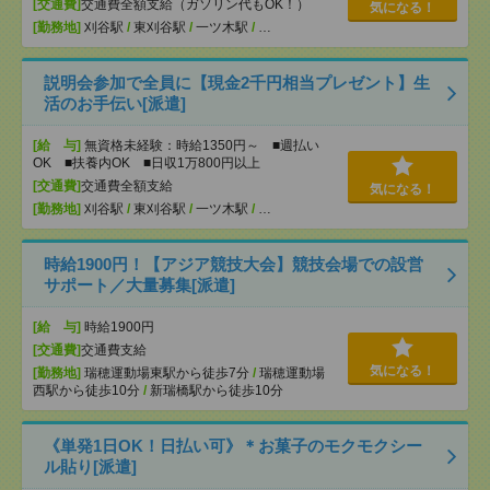
[交通費]
交通費全額支給（ガソリン代もOK！）
気になる！
[勤務地]
刈谷駅
/
東刈谷駅
/
一ツ木駅
/
…
説明会参加で全員に【現金2千円相当プレゼント】生
活のお手伝い[派遣]
[給 与]
無資格未経験：時給1350円～ ■週払い
OK ■扶養内OK ■日収1万800円以上
[交通費]
交通費全額支給
気になる！
[勤務地]
刈谷駅
/
東刈谷駅
/
一ツ木駅
/
…
時給1900円！【アジア競技大会】競技会場での設営
サポート／大量募集[派遣]
[給 与]
時給1900円
[交通費]
交通費支給
気になる！
[勤務地]
瑞穂運動場東駅から徒歩7分
/
瑞穂運動場
西駅から徒歩10分
/
新瑞橋駅から徒歩10分
《単発1日OK！日払い可》＊お菓子のモクモクシー
ル貼り[派遣]