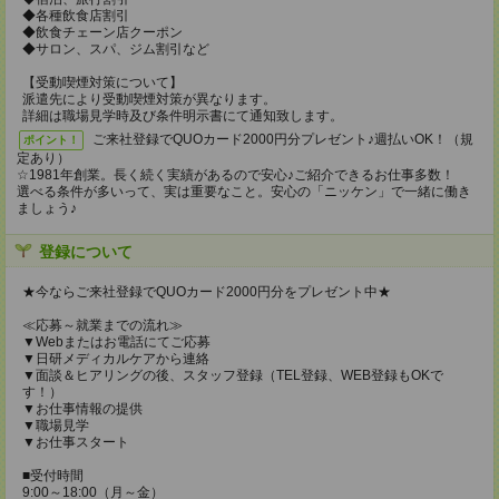
◆各種飲食店割引
◆飲食チェーン店クーポン
◆サロン、スパ、ジム割引など
【受動喫煙対策について】
派遣先により受動喫煙対策が異なります。
詳細は職場見学時及び条件明示書にて通知致します。
ご来社登録でQUOカード2000円分プレゼント♪週払いOK！（規
ポイント！
定あり）
☆1981年創業。長く続く実績があるので安心♪ご紹介できるお仕事多数！
選べる条件が多いって、実は重要なこと。安心の「ニッケン」で一緒に働き
ましょう♪
登録について
★今ならご来社登録でQUOカード2000円分をプレゼント中★
≪応募～就業までの流れ≫
▼Webまたはお電話にてご応募
▼日研メディカルケアから連絡
▼面談＆ヒアリングの後、スタッフ登録（TEL登録、WEB登録もOKで
す！）
▼お仕事情報の提供
▼職場見学
▼お仕事スタート
■受付時間
9:00～18:00（月～金）