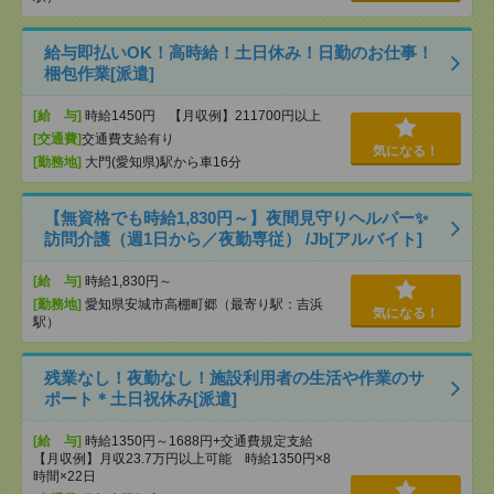
給与即払いOK！高時給！土日休み！日勤のお仕事！
梱包作業[派遣]
[給 与]
時給1450円 【月収例】211700円以上
[交通費]
交通費支給有り
気になる！
[勤務地]
大門(愛知県)駅から車16分
【無資格でも時給1,830円～】夜間見守りヘルパー✨
訪問介護（週1日から／夜勤専従） /Jb[アルバイト]
[給 与]
時給1,830円～
[勤務地]
愛知県安城市高棚町郷（最寄り駅：吉浜
気になる！
駅）
残業なし！夜勤なし！施設利用者の生活や作業のサ
ポート＊土日祝休み[派遣]
[給 与]
時給1350円～1688円+交通費規定支給
【月収例】月収23.7万円以上可能 時給1350円×8
時間×22日