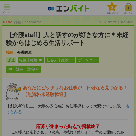
0
メニュー
気になる！
ログイン
NEW
掲載日 :2026
/
08
/
06
No.NKSTKR11_KGMK-2
【介護staff】人と話すのが好きな方に＊未経
験からはじめる生活サポート
職種：
介護関連
派遣
職種未経験OK
社会人未経験OK
ブランクOK
WEB登録・面接OK
あなたにピッタリなお仕事が、日研なら見つかる！
【無資格未経験歓迎】
【創業40年以上・大手の安心感】お仕事探しって大変ですし失敗
...も
っとみる
応募が集まった時点で掲載終了
この求人は応募が集まり次第、掲載終了致します。予めご理解くださ