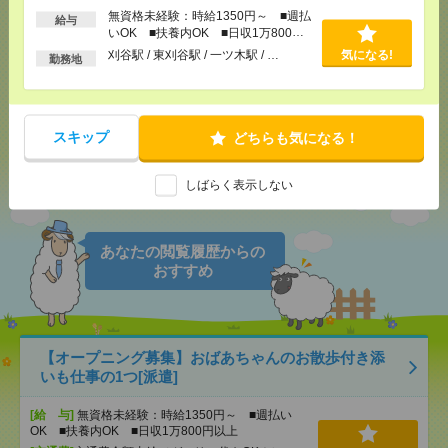
無資格未経験：時給1350円～ ■週払
給与
いOK ■扶養内OK ■日収1万800円
気になる！
電話応募
以上
刈谷駅 / 東刈谷駅 / 一ツ木駅 / …
気になる!
勤務地
メール
LINE
で送る
で送る
スキップ
どちらも気になる！
シェア
ツイート
ブックマーク
しばらく表示しない
あなたの閲覧履歴からの
おすすめ
【オープニング募集】おばあちゃんのお散歩付き添
いも仕事の1つ[派遣]
[給 与]
無資格未経験：時給1350円～ ■週払い
OK ■扶養内OK ■日収1万800円以上