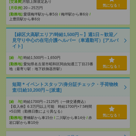
[交通費]
月額上限規定あり
気になる！
[月収例]
20～25万円
[勤務地]
愛環梅坪駅から車5分
/
梅坪駅から車6分
/
上豊田駅から車6分
【緑区大高駅エリア/時給1,500円～】週1日～歓迎／
見守り中心の在宅介護ヘルパー（車通勤可）[アルバ
イト]
[給 与]
時給1,500円～1,650円
[勤務地]
愛知県名古屋市昭和区阿由知通三丁目23番
気になる！
地（最寄り駅：地下鉄御器所駅）
短期＊イベントスタッフ/身分証チェック・手荷物検
査/日給10,200円～[派遣]
[給 与]
時給1700円～2125円（一律交通費込）
【収入例】6.3万円以上可能 時給1700円×7.5時間
×5日間（勤務日数により異なる）
気になる！
[勤務地]
豊橋駅から車15分
/
二川駅から車14分
/
赤
岩口駅から車10分