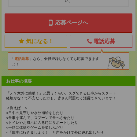
い。
応募ページへ
気になる！
電話応募
電話応募
なら、会員登録しなくても応募できます
よ！
お仕事の概要
「え？意外に簡単！」と思うくらい、スグできる仕事からスタート！
経験がなくて不安だった方も、皆さん問題なく活躍できています！
＜例えば…＞
○日中の見守りや水分補給をしたり
○食事を運んで、スプーンで食べさせたり
○トイレやお風呂に入る時にサポートしたり
○一緒に体操やゲームを楽しんだり
○「散歩に行きましょう！」と声をかけて外に連れ出したり