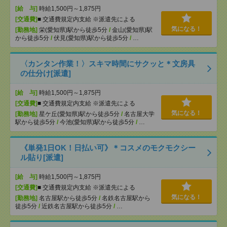
[給 与]
時給1,500円～1,875円
[交通費]
■ 交通費規定内支給 ※派遣先による
気になる！
[勤務地]
栄(愛知県)駅から徒歩5分
/
金山(愛知県)駅
から徒歩5分
/
伏見(愛知県)駅から徒歩5分
/
…
〈カンタン作業！〉スキマ時間にサクッと＊文房具
の仕分け[派遣]
[給 与]
時給1,500円～1,875円
[交通費]
■ 交通費規定内支給 ※派遣先による
気になる！
[勤務地]
星ケ丘(愛知県)駅から徒歩5分
/
名古屋大学
駅から徒歩5分
/
今池(愛知県)駅から徒歩5分
/
…
《単発1日OK！日払い可》＊コスメのモクモクシー
ル貼り[派遣]
[給 与]
時給1,500円～1,875円
[交通費]
■ 交通費規定内支給 ※派遣先による
気になる！
[勤務地]
名古屋駅から徒歩5分
/
名鉄名古屋駅から
徒歩5分
/
近鉄名古屋駅から徒歩5分
/
…