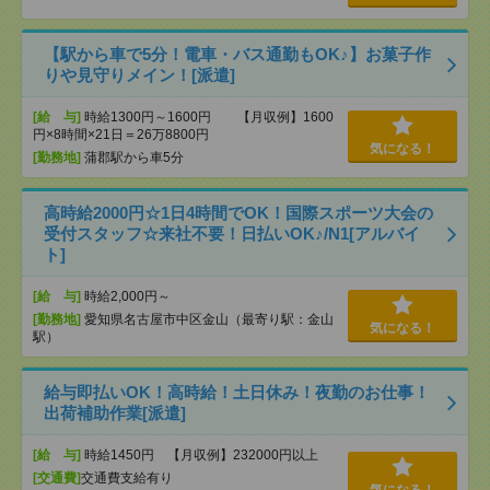
【駅から車で5分！電車・バス通勤もOK♪】お菓子作
りや見守りメイン！[派遣]
[給 与]
時給1300円～1600円 【月収例】1600
円×8時間×21日＝26万8800円
気になる！
[勤務地]
蒲郡駅から車5分
高時給2000円☆1日4時間でOK！国際スポーツ大会の
受付スタッフ☆来社不要！日払いOK♪/N1[アルバイ
ト]
[給 与]
時給2,000円～
[勤務地]
愛知県名古屋市中区金山（最寄り駅：金山
気になる！
駅）
給与即払いOK！高時給！土日休み！夜勤のお仕事！
出荷補助作業[派遣]
[給 与]
時給1450円 【月収例】232000円以上
[交通費]
交通費支給有り