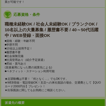
業が可能です！
応募資格・条件
職種未経験OK / 社会人未経験OK / ブランクOK /
10名以上の大量募集 / 履歴書不要 / 40～50代活躍
中 / WEB登録・面接OK
■資格・経験・年齢不問
■学歴不問
■10名以上採用予定！
■履歴書不要
■社会保険完備
■社員登用あり（紹介予定派遣）
■昇給・賞与あり
(直接雇用になった際の就業先による)
■ベネフィット・ステーション利用可能
★志望動機は不要！「何となく…」でもOKです。
★WEB登録・電話登録OK！支店への来社面談の場合、交通費として【QUO
カード2000円分】プレゼント！
★出張面談に関してもお気軽にご相談ください。
派遣先の概要