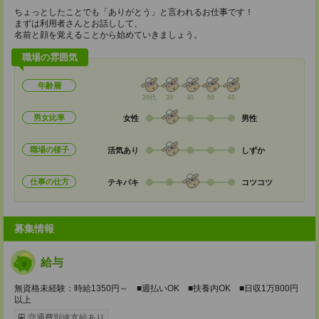
ちょっとしたことでも「ありがとう」と言われるお仕事です！
まずは利用者さんとお話しして、
名前と顔を覚えることから始めていきましょう。
職場の雰囲気
年齢層
20代
30
40
50
60
男女比率
女性
男性
職場の様子
活気あり
しずか
仕事の仕方
テキパキ
コツコツ
募集情報
給与
無資格未経験：時給1350円～ ■週払いOK ■扶養内OK ■日収1万800円
以上
交通費別途支給あり