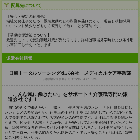
配属先について
【安心・安定の勤務先】
福祉のお仕事のため、景気変動などの影響を受けにくく、現在も積極採用
中。シフト減少などもなく安定して働くことが可能です。
【受動喫煙対策について】
派遣先によって受動喫煙対策が異なります。詳細は職場見学時および条件明
示書にてお伝えいたします！
派遣会社情報
日研トータルソーシング株式会社 メディカルケア事業部
労働者派遣事業許可番号:派13-060060
「こんな風に働きたい」をサポート＊介護職専門の派
遣会社です！
「自宅の近くで働きたい」「収入」「働き方を選びたい」「正社員を目指し
たい」などの希望条件や、仕事上の不満も丁寧にお聞きしてからご紹介する
ので長期でご活躍されている方が多いのが特長です。まずはご希望を聞いた
うえで、ピッタリの求人をご紹介。また安心してお仕事を続けていただくた
め、経験豊富な専任担当者がお仕事開始前はもちろん、お仕事開始後もしっ
かりフォロー。仕事の悩みやそれ以外のことでも不安なことがあればお気軽
にご相談くださいね。