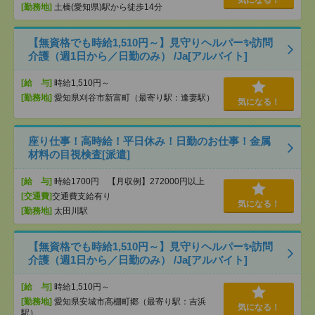
気になる！
[勤務地]
土橋(愛知県)駅から徒歩14分
【無資格でも時給1,510円～】見守りヘルパー✨訪問
介護（週1日から／日勤のみ） /Ja[アルバイト]
[給 与]
時給1,510円～
[勤務地]
愛知県刈谷市新富町（最寄り駅：逢妻駅）
気になる！
座り仕事！高時給！平日休み！日勤のお仕事！金属
材料の目視検査[派遣]
[給 与]
時給1700円 【月収例】272000円以上
[交通費]
交通費支給有り
気になる！
[勤務地]
太田川駅
【無資格でも時給1,510円～】見守りヘルパー✨訪問
介護（週1日から／日勤のみ） /Ja[アルバイト]
[給 与]
時給1,510円～
[勤務地]
愛知県安城市高棚町郷（最寄り駅：吉浜
気になる！
駅）