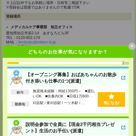
※上記以外でもお気軽に場所・日程等ご相談下さい
※登録会は面接ではありませんので私服でOK
登録場所
メディカルケア事業部 知立オフィス
愛知県知立市栄2-14 あすなろビル3F
TEL：0120-802-174
MAIL：
tenshoku@nikken-ts.jp
×
担当：採用担当
どちらのお仕事が気になりますか？
メディカルケア事業部 名古屋オフィス
愛知県名古屋市西区牛島町2-5 TOMITA.BLD 4階
1
/10
TEL：0120-455-091
MAIL：
tenshoku@nikken-ts.jp
【オープニング募集】おばあちゃんのお散歩
担当：採用担当
付き添いも仕事の1つ[派遣]
登録交通費
無資格未経験：時給1350円～ ■週払
給与
★今ならご来社登録でQUOカード2000円分をプレゼント中★
いOK ■扶養内OK ■日収1万800円
以上
刈谷駅 / 東刈谷駅 / 一ツ木駅 / …
気になる!
勤務地
説明会参加で全員に【現金2千円相当プレゼ
応募ページへ
ント】生活のお手伝い[派遣]