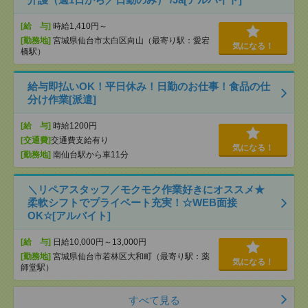
[給 与]
時給1,410円～
[勤務地]
宮城県仙台市太白区向山（最寄り駅：愛宕
気になる！
橋駅）
給与即払いOK！平日休み！日勤のお仕事！食品の仕
分け作業[派遣]
[給 与]
時給1200円
[交通費]
交通費支給有り
気になる！
[勤務地]
南仙台駅から車11分
＼リペアスタッフ／モクモク作業好きにオススメ★
柔軟シフトでプライベート充実！☆WEB面接
OK☆[アルバイト]
[給 与]
日給10,000円～13,000円
[勤務地]
宮城県仙台市若林区大和町（最寄り駅：薬
気になる！
師堂駅）
すべて見る