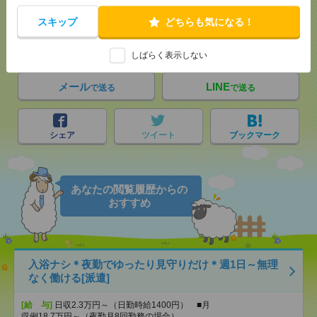
スキップ
どちらも気になる！
気になる！
電話応募
しばらく表示しない
メール
LINE
で送る
で送る
シェア
ツイート
ブックマーク
あなたの閲覧履歴からの
おすすめ
入浴ナシ＊夜勤でゆったり見守りだけ＊週1日～無理
なく働ける[派遣]
[給 与]
日収2.3万円～（日勤時給1400円） ■月
収例18.7万円～（夜勤月8回勤務の場合）