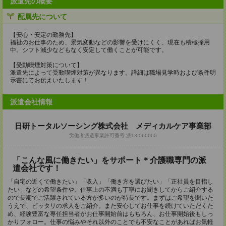
派遣先の概要
配属先について
【安心・安定の勤務先】
福祉のお仕事のため、景気変動などの影響を受けにくく、現在も積極採用
中。シフト減少などもなく安定して働くことが可能です。
【受動喫煙対策について】
派遣先によって受動喫煙対策が異なります。詳細は職場見学時および条件明
示書にてお伝えいたします！
派遣会社情報
日研トータルソーシング株式会社 メディカルケア事業部
労働者派遣事業許可番号:派13-060060
「こんな風に働きたい」をサポート＊介護職専門の派
遣会社です！
「自宅の近くで働きたい」「収入」「働き方を選びたい」「正社員を目指し
たい」などの希望条件や、仕事上の不満も丁寧にお聞きしてからご紹介する
ので長期でご活躍されている方が多いのが特長です。まずはご希望を聞いた
うえで、ピッタリの求人をご紹介。また安心してお仕事を続けていただくた
め、経験豊富な専任担当者がお仕事開始前はもちろん、お仕事開始後もしっ
かりフォロー。仕事の悩みやそれ以外のことでも不安なことがあればお気軽