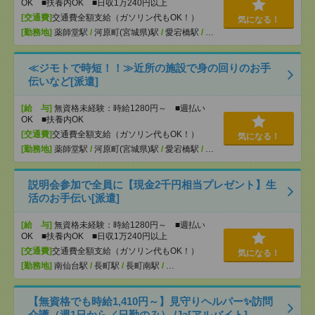
OK ■扶養内OK ■日収1万240円以上
[交通費]
交通費全額支給（ガソリン代もOK！）
気になる！
[勤務地]
薬師堂駅
/
河原町(宮城県)駅
/
愛宕橋駅
/
…
≪ジモトで時短！！≫近所の施設で身の回りのお手
伝いなど[派遣]
[給 与]
無資格未経験：時給1280円～ ■週払い
OK ■扶養内OK
[交通費]
交通費全額支給（ガソリン代もOK！）
気になる！
[勤務地]
薬師堂駅
/
河原町(宮城県)駅
/
愛宕橋駅
/
…
説明会参加で全員に【現金2千円相当プレゼント】生
活のお手伝い[派遣]
[給 与]
無資格未経験：時給1280円～ ■週払い
OK ■扶養内OK ■日収1万240円以上
[交通費]
交通費全額支給（ガソリン代もOK！）
気になる！
[勤務地]
南仙台駅
/
長町駅
/
長町南駅
/
…
【無資格でも時給1,410円～】見守りヘルパー✨訪問
介護（週1日から／日勤のみ） /Ja[アルバイト]