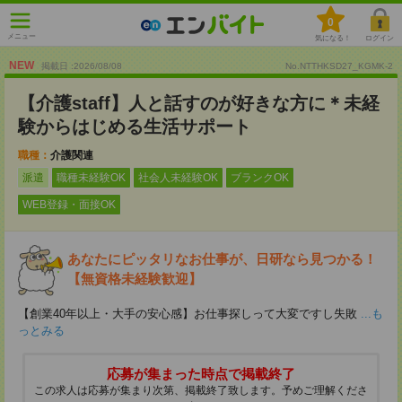
0
メニュー
気になる！
ログイン
NEW
掲載日 :2026
/
08
/
08
No.NTTHKSD27_KGMK-2
【介護staff】人と話すのが好きな方に＊未経
験からはじめる生活サポート
職種：
介護関連
派遣
職種未経験OK
社会人未経験OK
ブランクOK
WEB登録・面接OK
あなたにピッタリなお仕事が、日研なら見つかる！
【無資格未経験歓迎】
【創業40年以上・大手の安心感】お仕事探しって大変ですし失敗
...も
っとみる
応募が集まった時点で掲載終了
この求人は応募が集まり次第、掲載終了致します。予めご理解くださ