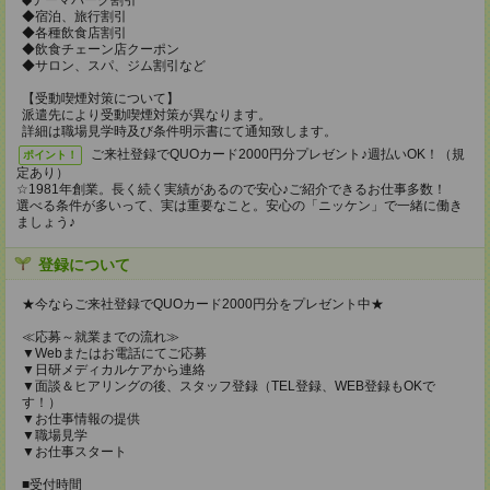
◆テーマパーク割引
◆宿泊、旅行割引
◆各種飲食店割引
◆飲食チェーン店クーポン
◆サロン、スパ、ジム割引など
【受動喫煙対策について】
派遣先により受動喫煙対策が異なります。
詳細は職場見学時及び条件明示書にて通知致します。
ご来社登録でQUOカード2000円分プレゼント♪週払いOK！（規
ポイント！
定あり）
☆1981年創業。長く続く実績があるので安心♪ご紹介できるお仕事多数！
選べる条件が多いって、実は重要なこと。安心の「ニッケン」で一緒に働き
ましょう♪
登録について
★今ならご来社登録でQUOカード2000円分をプレゼント中★
≪応募～就業までの流れ≫
▼Webまたはお電話にてご応募
▼日研メディカルケアから連絡
▼面談＆ヒアリングの後、スタッフ登録（TEL登録、WEB登録もOKで
す！）
▼お仕事情報の提供
▼職場見学
▼お仕事スタート
■受付時間