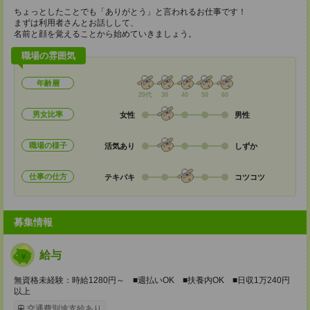
ちょっとしたことでも「ありがとう」と言われるお仕事です！
まずは利用者さんとお話しして、
名前と顔を覚えることから始めていきましょう。
職場の雰囲気
年齢層
20代
30
40
50
60
男女比率
女性
男性
職場の様子
活気あり
しずか
仕事の仕方
テキパキ
コツコツ
募集情報
給与
無資格未経験：時給1280円～ ■週払いOK ■扶養内OK ■日収1万240円
以上
交通費別途支給あり