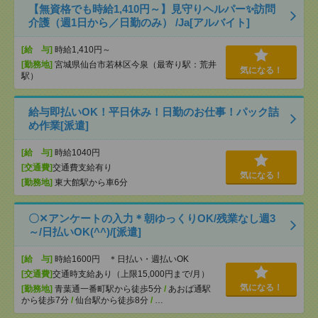
【無資格でも時給1,410円～】見守りヘルパー✨訪問
介護（週1日から／日勤のみ） /Ja[アルバイト]
[給 与]
時給1,410円～
[勤務地]
宮城県仙台市若林区今泉（最寄り駅：荒井
気になる！
駅）
給与即払いOK！平日休み！日勤のお仕事！パック詰
め作業[派遣]
[給 与]
時給1040円
[交通費]
交通費支給有り
気になる！
[勤務地]
東大館駅から車6分
〇✕アンケートの入力＊朝ゆっくりOK/残業なし週3
～/日払いOK(^^)/[派遣]
[給 与]
時給1600円 ＊日払い・週払いOK
[交通費]
交通時支給あり（上限15,000円まで/月）
気になる！
[勤務地]
青葉通一番町駅から徒歩5分
/
あおば通駅
から徒歩7分
/
仙台駅から徒歩8分
/
…