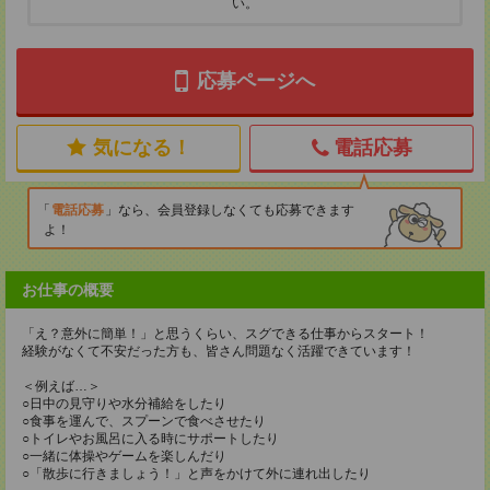
い。
応募ページへ
気になる！
電話応募
電話応募
なら、会員登録しなくても応募できます
よ！
お仕事の概要
「え？意外に簡単！」と思うくらい、スグできる仕事からスタート！
経験がなくて不安だった方も、皆さん問題なく活躍できています！
＜例えば…＞
○日中の見守りや水分補給をしたり
○食事を運んで、スプーンで食べさせたり
○トイレやお風呂に入る時にサポートしたり
○一緒に体操やゲームを楽しんだり
○「散歩に行きましょう！」と声をかけて外に連れ出したり