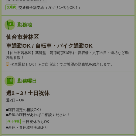
交通費全額支給（ガソリン代もOK！）
交通費
勤務地
仙台市若林区
車通勤OK / 自転車・バイク通勤OK
【仙台市若林区】薬師堂・河原町(宮城県)・愛宕橋・六丁の目・連坊など勤
務地多数！
≪車通勤もOK！≫ご自宅近くでご希望の勤務地を紹介します。
勤務曜日
週2～3 / 土日祝休
週2日～OK
■曜日固定の相談OK！
■希望の曜日があればご相談ください！
土日祝休みもOK！
休日休暇
■産休・育休取得実績あり