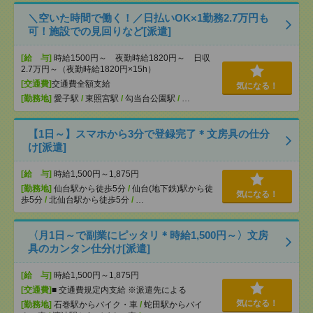
＼空いた時間で働く！／日払いOK×1勤務2.7万円も
可！施設での見回りなど[派遣]
[給 与]
時給1500円～ 夜勤時給1820円～ 日収
2.7万円～（夜勤時給1820円×15h）
[交通費]
交通費全額支給
気になる！
[勤務地]
愛子駅
/
東照宮駅
/
勾当台公園駅
/
…
【1日～】スマホから3分で登録完了＊文房具の仕分
け[派遣]
[給 与]
時給1,500円～1,875円
[勤務地]
仙台駅から徒歩5分
/
仙台(地下鉄)駅から徒
気になる！
歩5分
/
北仙台駅から徒歩5分
/
…
〈月1日～で副業にピッタリ＊時給1,500円～〉文房
具のカンタン仕分け[派遣]
[給 与]
時給1,500円～1,875円
[交通費]
■ 交通費規定内支給 ※派遣先による
気になる！
[勤務地]
石巻駅からバイク・車
/
蛇田駅からバイ