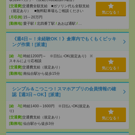
[交通費]
交通費全額支給 ■ガソリン代も全額支給
（規定あり） ■無料駐車場もご相談ください
気になる！
[月収例]
15～20万円
[勤務地]
愛子駅
/
北四番丁駅
/
あおば通駅
/
…
《週4日～！未経験OK！》倉庫内でもくもくピッキ
ング作業！[派遣]
[給 与]
時給1200円～ ※日払いOK(規定あり) ※
スキルにより応相談
[交通費]
交通費支給（規定あり）
気になる！
[勤務地]
南仙台駅から徒歩15分
シンプル＆こつこつ！スマホアプリの会員情報の確
認【週3日～OK】[派遣]
[給 与]
時給1400～1600円 ※日払いOK(規定あ
り)
[交通費]
交通費支給（規定あり）
気になる！
[勤務地]
仙台駅から徒歩3分