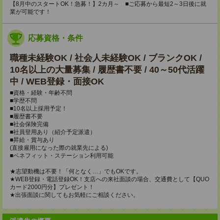
【8月中のスタートOK！急募！】2カ月～ ■ご応募から最短2～3日後に就
業が可能です！
応募資格・条件
職種未経験OK / 社会人未経験OK / ブランクOK /
10名以上の大量募集 / 履歴書不要 / 40～50代活躍
中 / WEB登録・面接OK
■資格・経験・年齢不問
■学歴不問
■10名以上採用予定！
■履歴書不要
■社会保険完備
■社員登用あり（紹介予定派遣）
■昇給・賞与あり
(直接雇用になった際の就業先による)
■ベネフィット・ステーション利用可能
★志望動機は不要！「何となく…」でもOKです。
★WEB登録・電話登録OK！支店への来社面談の場合、交通費として【QUO
カード2000円分】プレゼント！
★出張面談に関してもお気軽にご相談ください。