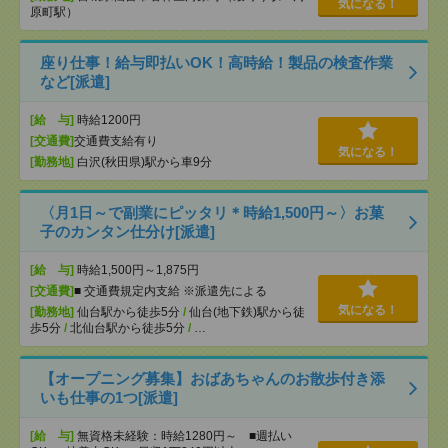
気になる！
原町駅）
座り仕事！給与即払いOK！高時給！製品の検査作業
など[派遣]
[給 与]
時給1200円
[交通費]
交通費支給有り
気になる！
[勤務地]
白沢(秋田県)駅から車9分
〈月1日～で副業にピッタリ＊時給1,500円～〉お菓
子のカンタン仕分け[派遣]
[給 与]
時給1,500円～1,875円
[交通費]
■ 交通費規定内支給 ※派遣先による
気になる！
[勤務地]
仙台駅から徒歩5分
/
仙台(地下鉄)駅から徒
歩5分
/
北仙台駅から徒歩5分
/
…
【オープニング募集】おばあちゃんのお散歩付き添
いも仕事の1つ[派遣]
[給 与]
無資格未経験：時給1280円～ ■週払い