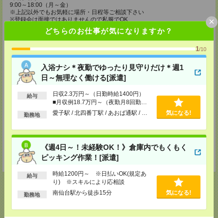
9:00～18:00（月～金）
※上記以外でもお気軽に場所・日程等ご相談下さい
×
※登録会は面接ではありませんので私服でOK
どちらのお仕事が気になりますか？
登録場所
1
/10
メディカルケア事業部 仙台オフィス
宮城県仙台市青葉区本町1-2-20 KDX仙台ビル4F
入浴ナシ＊夜勤でゆったり見守りだけ＊週1
TEL：0120-802-179
MAIL：
tenshoku@nikken-ts.jp
日～無理なく働ける[派遣]
担当：採用担当
日収2.3万円～（日勤時給1400円）
給与
メディカルケア事業部 郡山オフィス
■月収例18.7万円～（夜勤月8回勤務
福島県郡山市西ノ内二丁目12番8号 古川ビル
の場合）
愛子駅 / 北四番丁駅 / あおば通駅 / …
気になる!
TEL：0120-992-518
勤務地
MAIL：
tenshoku@nikken-ts.jp
担当：採用担当
登録交通費
《週4日～！未経験OK！》倉庫内でもくもく
ピッキング作業！[派遣]
★今ならご来社登録でQUOカード2000円分をプレゼント中★
時給1200円～ ※日払いOK(規定あ
給与
り) ※スキルにより応相談
南仙台駅から徒歩15分
気になる!
勤務地
応募ページへ