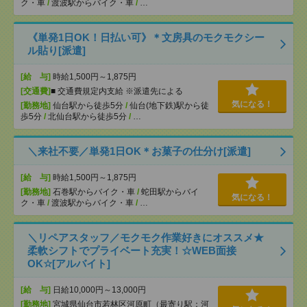
ク・車
/
渡波駅からバイク・車
/
…
《単発1日OK！日払い可》＊文房具のモクモクシー
ル貼り[派遣]
[給 与]
時給1,500円～1,875円
[交通費]
■ 交通費規定内支給 ※派遣先による
気になる！
[勤務地]
仙台駅から徒歩5分
/
仙台(地下鉄)駅から徒
歩5分
/
北仙台駅から徒歩5分
/
…
＼来社不要／単発1日OK＊お菓子の仕分け[派遣]
[給 与]
時給1,500円～1,875円
[勤務地]
石巻駅からバイク・車
/
蛇田駅からバイ
気になる！
ク・車
/
渡波駅からバイク・車
/
…
＼リペアスタッフ／モクモク作業好きにオススメ★
柔軟シフトでプライベート充実！☆WEB面接
OK☆[アルバイト]
[給 与]
日給10,000円～13,000円
[勤務地]
宮城県仙台市若林区河原町（最寄り駅：河