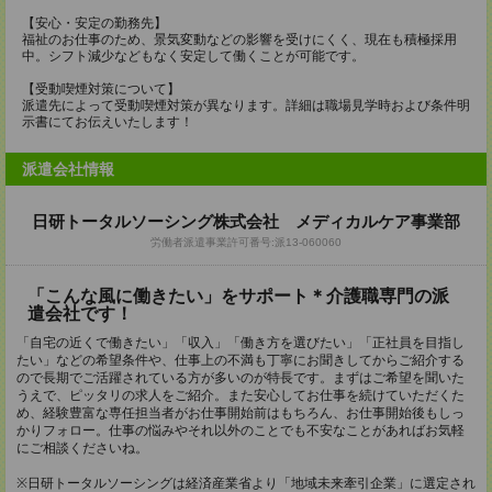
【安心・安定の勤務先】
福祉のお仕事のため、景気変動などの影響を受けにくく、現在も積極採用
中。シフト減少などもなく安定して働くことが可能です。
【受動喫煙対策について】
派遣先によって受動喫煙対策が異なります。詳細は職場見学時および条件明
示書にてお伝えいたします！
派遣会社情報
日研トータルソーシング株式会社 メディカルケア事業部
労働者派遣事業許可番号:派13-060060
「こんな風に働きたい」をサポート＊介護職専門の派
遣会社です！
「自宅の近くで働きたい」「収入」「働き方を選びたい」「正社員を目指し
たい」などの希望条件や、仕事上の不満も丁寧にお聞きしてからご紹介する
ので長期でご活躍されている方が多いのが特長です。まずはご希望を聞いた
うえで、ピッタリの求人をご紹介。また安心してお仕事を続けていただくた
め、経験豊富な専任担当者がお仕事開始前はもちろん、お仕事開始後もしっ
かりフォロー。仕事の悩みやそれ以外のことでも不安なことがあればお気軽
にご相談くださいね。
※日研トータルソーシングは経済産業省より「地域未来牽引企業」に選定され