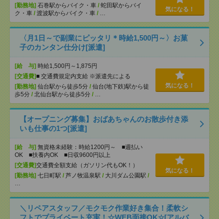
[勤務地]
石巻駅からバイク・車
/
蛇田駅からバイ
気になる！
ク・車
/
渡波駅からバイク・車
/
…
〈月1日～で副業にピッタリ＊時給1,500円～〉お菓
子のカンタン仕分け[派遣]
[給 与]
時給1,500円～1,875円
[交通費]
■ 交通費規定内支給 ※派遣先による
気になる！
[勤務地]
仙台駅から徒歩5分
/
仙台(地下鉄)駅から徒
歩5分
/
北仙台駅から徒歩5分
/
…
【オープニング募集】おばあちゃんのお散歩付き添
いも仕事の1つ[派遣]
[給 与]
無資格未経験：時給1200円～ ■週払い
OK ■扶養内OK ■日収9600円以上
[交通費]
交通費全額支給（ガソリン代もOK！）
気になる！
[勤務地]
七日町駅
/
芦ノ牧温泉駅
/
大川ダム公園駅
/
…
＼リペアスタッフ／モクモク作業好き集合！柔軟シ
フトでプライベート充実！☆WEB面接OK☆[アルバ