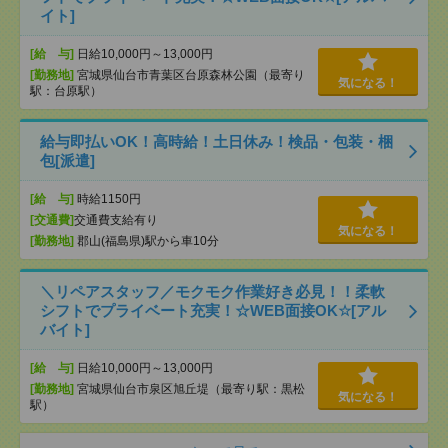
イト]
[給 与]
日給10,000円～13,000円
[勤務地]
宮城県仙台市青葉区台原森林公園（最寄り
気になる！
駅：台原駅）
給与即払いOK！高時給！土日休み！検品・包装・梱
包[派遣]
[給 与]
時給1150円
[交通費]
交通費支給有り
気になる！
[勤務地]
郡山(福島県)駅から車10分
＼リペアスタッフ／モクモク作業好き必見！！柔軟
シフトでプライベート充実！☆WEB面接OK☆[アル
バイト]
[給 与]
日給10,000円～13,000円
[勤務地]
宮城県仙台市泉区旭丘堤（最寄り駅：黒松
気になる！
駅）