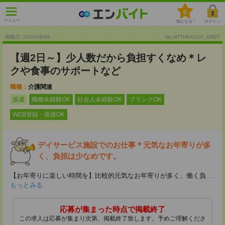
0
メニュー
気になる！
ログイン
掲載日 :2026
/
08
/
06
No.NTTHKKO10_DRBT
【週2日～】少人数だから負担すくなめ＊レ
クや食事のサポートなど
職種：
介護関連
派遣
職種未経験OK
社会人未経験OK
ブランクOK
WEB登録・面接OK
デイサービス施設でのお仕事＊元気なお年寄りが多
く、負担は少なめです。
【お年寄りに楽しい時間を】比較的元気なお年寄りが多く、働く負
...
もっとみる
応募が集まった時点で掲載終了
この求人は応募が集まり次第、掲載終了致します。予めご理解くださ