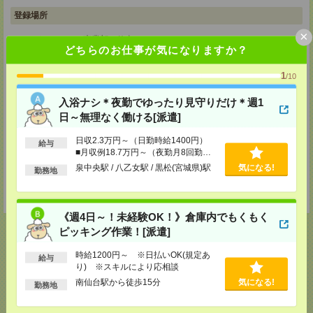
登録場所
×
メディカルケア事業部 仙台オフィス
どちらのお仕事が気になりますか？
宮城県仙台市青葉区本町1-2-20 KDX仙台ビル4F
TEL：0120-802-179
MAIL：
tenshoku@nikken-ts.jp
1
/10
担当：採用担当
入浴ナシ＊夜勤でゆったり見守りだけ＊週1
メディカルケア事業部 郡山オフィス
日～無理なく働ける[派遣]
福島県郡山市西ノ内二丁目12番8号 古川ビル
TEL：0120-992-518
日収2.3万円～（日勤時給1400円）
MAIL：
tenshoku@nikken-ts.jp
給与
担当：採用担当
■月収例18.7万円～（夜勤月8回勤務
の場合）
泉中央駅 / 八乙女駅 / 黒松(宮城県)駅
気になる!
勤務地
登録交通費
★今ならご来社登録でQUOカード2000円分をプレゼント中★
《週4日～！未経験OK！》倉庫内でもくもく
ピッキング作業！[派遣]
時給1200円～ ※日払いOK(規定あ
給与
り) ※スキルにより応相談
応募ページへ
南仙台駅から徒歩15分
気になる!
勤務地