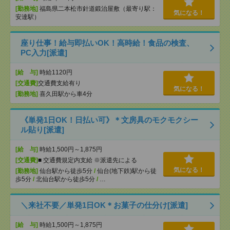
[勤務地]
福島県二本松市針道鍛治屋敷（最寄り駅：
気になる！
安達駅）
座り仕事！給与即払いOK！高時給！食品の検査、
PC入力[派遣]
[給 与]
時給1120円
[交通費]
交通費支給有り
気になる！
[勤務地]
喜久田駅から車4分
《単発1日OK！日払い可》＊文房具のモクモクシー
ル貼り[派遣]
[給 与]
時給1,500円～1,875円
[交通費]
■ 交通費規定内支給 ※派遣先による
気になる！
[勤務地]
仙台駅から徒歩5分
/
仙台(地下鉄)駅から徒
歩5分
/
北仙台駅から徒歩5分
/
…
＼来社不要／単発1日OK＊お菓子の仕分け[派遣]
[給 与]
時給1,500円～1,875円