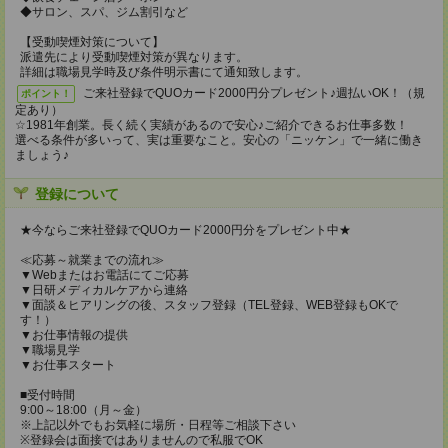
◆サロン、スパ、ジム割引など
【受動喫煙対策について】
派遣先により受動喫煙対策が異なります。
詳細は職場見学時及び条件明示書にて通知致します。
ご来社登録でQUOカード2000円分プレゼント♪週払いOK！（規
ポイント！
定あり）
☆1981年創業。長く続く実績があるので安心♪ご紹介できるお仕事多数！
選べる条件が多いって、実は重要なこと。安心の「ニッケン」で一緒に働き
ましょう♪
登録について
★今ならご来社登録でQUOカード2000円分をプレゼント中★
≪応募～就業までの流れ≫
▼Webまたはお電話にてご応募
▼日研メディカルケアから連絡
▼面談＆ヒアリングの後、スタッフ登録（TEL登録、WEB登録もOKで
す！）
▼お仕事情報の提供
▼職場見学
▼お仕事スタート
■受付時間
9:00～18:00（月～金）
※上記以外でもお気軽に場所・日程等ご相談下さい
※登録会は面接ではありませんので私服でOK