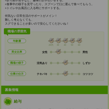
○折り紙や習字など、趣味のお手伝いをする。
○食事中の様子を見守ったり、スプーンで口に運んで食べてもらう。
○トイレやお風呂に入る時にサポートする。
何気ない日常生活のサポートがメイン！
難しく考えなくても、
スグできることが多いので安心してくださいね！
職場の雰囲気
年齢層
20代
30
40
50
60
男女比率
女性
男性
職場の様子
活気あり
しずか
仕事の仕方
テキパキ
コツコツ
募集情報
給与