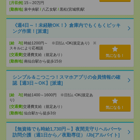
[月収例]
15～20万円
[勤務地]
泉中央駅
/
八乙女駅
/
黒松(宮城県)駅
《週4日～！未経験OK！》倉庫内でもくもくピッキ
ング作業！[派遣]
[給 与]
時給1200円～ ※日払いOK(規定あり) ※
スキルにより応相談
[交通費]
交通費支給（規定あり）
気になる！
[勤務地]
南仙台駅から徒歩15分
シンプル＆こつこつ！スマホアプリの会員情報の確
認【週3日～OK】[派遣]
[給 与]
時給1400～1600円 ※日払いOK(規定あ
り)
[交通費]
交通費支給（規定あり）
気になる！
[勤務地]
仙台駅から徒歩3分
【無資格でも時給1,730円～】夜間見守りヘルパー✨
訪問介護（週1日から／夜勤専従） /Jb[アルバイト]