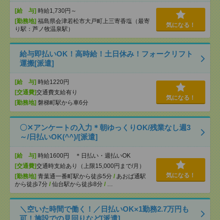
[給 与]
時給1,730円～
[勤務地]
福島県会津若松市大戸町上三寄香塩（最寄
気になる！
り駅：芦ノ牧温泉駅）
給与即払いOK！高時給！土日休み！フォークリフト
運搬[派遣]
[給 与]
時給1220円
[交通費]
交通費支給有り
気になる！
[勤務地]
磐梯町駅から車6分
〇✕アンケートの入力＊朝ゆっくりOK/残業なし週3
～/日払いOK(^^)/[派遣]
[給 与]
時給1600円 ＊日払い・週払いOK
[交通費]
交通時支給あり（上限15,000円まで/月）
気になる！
[勤務地]
青葉通一番町駅から徒歩5分
/
あおば通駅
から徒歩7分
/
仙台駅から徒歩8分
/
…
＼空いた時間で働く！／日払いOK×1勤務2.7万円も
可！施設での見回りなど[派遣]