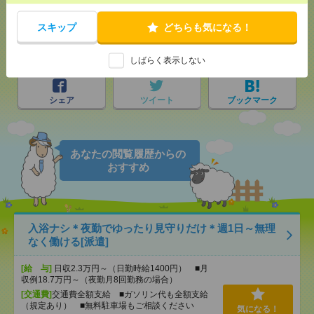
気になる！
電話応募
スキップ
どちらも気になる！
メール
LINE
で送る
で送る
しばらく表示しない
シェア
ツイート
ブックマーク
あなたの閲覧履歴からの
おすすめ
入浴ナシ＊夜勤でゆったり見守りだけ＊週1日～無理
なく働ける[派遣]
[給 与]
日収2.3万円～（日勤時給1400円） ■月
収例18.7万円～（夜勤月8回勤務の場合）
[交通費]
交通費全額支給 ■ガソリン代も全額支給
（規定あり） ■無料駐車場もご相談ください
気になる！