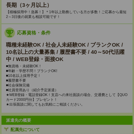
長期（3ヶ月以上）
【積極採用中！急募！】＊1年以上勤務している方が多数！ご応募から最短
2～3日後の就業も相談可能です！
応募資格・条件
職種未経験OK / 社会人未経験OK / ブランクOK /
10名以上の大量募集 / 履歴書不要 / 40～50代活躍
中 / WEB登録・面接OK
■無資格・未経験OK！
■年齢・学歴不問！ブランクOK!
■10名以上採用予定！
■履歴書不要
■社会保険完備
■社員登用あり（紹介予定派遣）
★WEB登録・電話登録OK！支店への来社面談の場合、交通費として【QUO
カード2000円分】プレゼント！
★出張面談に関してもお気軽にご相談ください。
派遣先の概要
配属先について