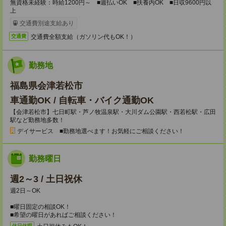
無資格未経験：時給1200円～ ■週払いOK ■扶養内OK ■日収9600円以
上
交通費別途支給あり
交通費全額支給（ガソリン代もOK！）
交通費
勤務地
福島県会津若松市
車通勤OK / 自転車・バイク通勤OK
【会津若松市】七日町駅・芦ノ牧温泉駅・大川ダム公園駅・西若松駅・広田
駅など勤務地多数！
デイサービス ■勤務地選べます！お気軽にご相談ください！
勤務曜日
週2～3 / 土日祝休
週2日～OK
■曜日固定の相談OK！
■希望の曜日があればご相談ください！
休日休暇