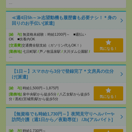
…
≪週4日5h～≫志望動機も履歴書も必要ナシ！＊身の
回りのお手伝い[派遣]
[給 与]
無資格未経験：時給1200円～ ■週払い
OK ■扶養内OK
[交通費]
交通費全額支給（ガソリン代もOK！）
気になる！
[勤務地]
七日町駅
/
芦ノ牧温泉駅
/
大川ダム公園駅
/
…
【1日～】スマホから3分で登録完了＊文房具の仕分
け[派遣]
[給 与]
時給1,500円～1,875円
[勤務地]
泉中央駅から徒歩5分
/
八乙女駅から徒歩5
気になる！
分
/
黒松(宮城県)駅から徒歩5分
【無資格でも時給1,730円～】夜間見守りヘルパー✨
訪問介護（週1日から／夜勤専従） /Jb[アルバイト]
[給 与]
時給1,730円～