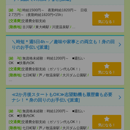
[給 与]
時給1500円～ 夜勤時給1820円～ 日収
2.7万円～（夜勤時給1820円×15h）
[交通費]
交通費全額支給
気になる！
[勤務地]
古川駅
/
東大崎駅
/
川渡温泉駅
/
…
＼時短＊週5日4h～／趣味や家事との両立も！身の回
りのお手伝い[派遣]
[給 与]
無資格未経験：時給1200円～ ■週払い
OK ■扶養内OK
[交通費]
交通費全額支給（ガソリン代もOK！）
気になる！
[勤務地]
七日町駅
/
芦ノ牧温泉駅
/
大川ダム公園駅
/
…
≪2か月後スタートもOK≫志望動機も履歴書も必要
ナシ！＊身の回りのお手伝い[派遣]
[給 与]
無資格未経験：時給1200円～ ■週払い
OK ■扶養内OK
[交通費]
交通費全額支給（ガソリン代もOK！）
気になる！
[勤務地]
七日町駅
/
芦ノ牧温泉駅
/
大川ダム公園駅
/