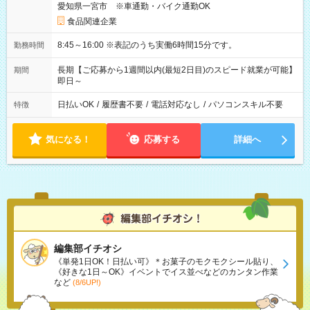
愛知県一宮市 ※車通勤・バイク通勤OK
食品関連企業
8:45～16:00 ※表記のうち実働6時間15分です。
勤務時間
長期【ご応募から1週間以内(最短2日目)のスピード就業が可能】
期間
即日～
日払いOK
/
履歴書不要
/
電話対応なし
/
パソコンスキル不要
特徴
気になる！
応募する
詳細へ
編集部イチオシ
《単発1日OK！日払い可》＊お菓子のモクモクシール貼り、
《好きな1日～OK》イベントでイス並べなどのカンタン作業
など
(8/6UP!)