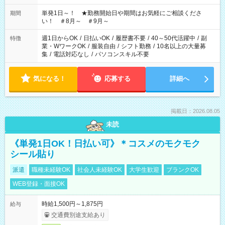
ださい！
単発1日～！ ★勤務開始日や期間はお気軽にご相談くださ
期間
い！ ＃8月～ ＃9月～
週1日からOK
/
日払いOK
/
履歴書不要
/
40～50代活躍中
/
副
特徴
業・WワークOK
/
服装自由
/
シフト勤務
/
10名以上の大量募
集
/
電話対応なし
/
パソコンスキル不要
気になる！
応募する
詳細へ
掲載日：2026.08.05
未読
《単発1日OK！日払い可》＊コスメのモクモク
シール貼り
派遣
職種未経験OK
社会人未経験OK
大学生歓迎
ブランクOK
WEB登録・面接OK
時給1,500円～1,875円
給与
交通費別途支給あり