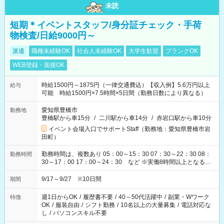
未読
短期＊イベントスタッフ/身分証チェック・手荷
物検査/日給9000円～
派遣
職種未経験OK
社会人未経験OK
大学生歓迎
ブランクOK
WEB登録・面接OK
時給1500円～1875円（一律交通費込）【収入例】5.6万円以上
給与
可能 時給1500円×7.5時間×5日間（勤務日数により異なる）
愛知県豊橋市
勤務地
豊橋駅から車15分
/
二川駅から車14分
/
赤岩口駅から車10分
イベント会場入口でサポートStaff（勤務地：愛知県豊橋市岩
田町）
勤務時間は、複数あり 05：00～15：30 07：30～22：30 08：
勤務時間
30～17：00 17：00～24：30 など ※実働8時間以上となる勤
務もあります。 【休憩】60分+他休憩あり 交替で取得します。
安全面に配慮しこまめな休憩があります。
9/17～9/27 ※10日間
期間
週1日からOK
/
履歴書不要
/
40～50代活躍中
/
副業・Wワーク
特徴
OK
/
服装自由
/
シフト勤務
/
10名以上の大量募集
/
電話対応な
し
/
パソコンスキル不要