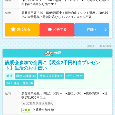
【8月中のスタートOK！急募！】2カ月～ ■ご応募から最短2～
期間
ね。 ※Wワーク希望の方へ 今ご覧のお仕事で希望する勤務時間
3日後に就業が可能です！
と、もう1つのお仕事の勤務時間。 合計で週40時間を超える場
合は応募できません。
履歴書不要
/
40～50代活躍中
/
服装自由
/
シフト勤務
/
10名以
特徴
上の大量募集
/
電話対応なし
/
パソコンスキル不要
気になる！
応募する
詳細へ
掲載日：2026.08.05
未読
説明会参加で全員に【現金2千円相当プレゼン
ト】生活のお手伝い
派遣
職種未経験OK
社会人未経験OK
ブランクOK
WEB登録・面接OK
無資格未経験：時給1450円～ ■週払いOK ■扶養内OK ■日
給与
収1万1600円以上
交通費別途支給あり
交通費全額支給
交通費