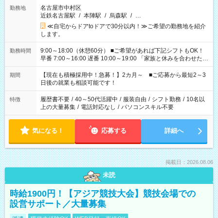
名古屋市中村区
勤務地
近鉄名古屋駅
/
本陣駅
/
烏森駅
/
…
≪自宅からドアtoドアで30分以内！≫ご希望の勤務地を紹介
します。
9:00～18:00（休憩60分） ■ご希望があれば下記シフトもOK！
勤務時間
早番 7:00～16:00 遅番 10:00～19:00 「家族と休みを合わせた
い」 「余裕を持って夕飯の準備がしたい」 「できれば残業はし
たくない」 など、ご希望を教えてくださいね。 ※Wワーク希望
【現在も積極採用中！急募！】2カ月～ ■ご応募から最短2～3
期間
の方へ 今ご覧のお仕事で希望する勤務時間と、もう1つのお仕事
日後の就業も相談可能です！
の勤務時間。 合計で週40時間を超える場合は応募できません。
履歴書不要
/
40～50代活躍中
/
服装自由
/
シフト勤務
/
10名以
特徴
上の大量募集
/
電話対応なし
/
パソコンスキル不要
気になる！
応募する
詳細へ
掲載日：2026.08.06
未読
時給1900円！【アジア競技大会】競技会場での
設営サポート／大量募集