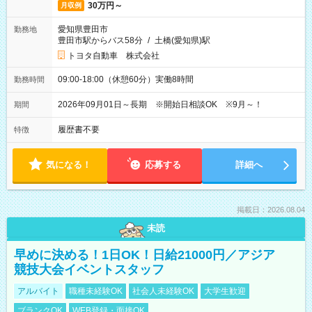
30万円～
月収例
愛知県豊田市
勤務地
豊田市駅からバス58分
/
土橋(愛知県)駅
トヨタ自動車 株式会社
09:00-18:00（休憩60分）実働8時間
勤務時間
2026年09月01日～長期 ※開始日相談OK ※9月～！
期間
履歴書不要
特徴
気になる！
応募する
詳細へ
掲載日：2026.08.04
未読
早めに決める！1日OK！日給21000円／アジア
競技大会イベントスタッフ
アルバイト
職種未経験OK
社会人未経験OK
大学生歓迎
ブランクOK
WEB登録・面接OK