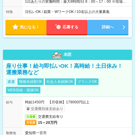
1日あたりの実働時間：最大8時間/日 8：00～17：00 ※現場によ
っては多少時間は前後します ▶残業ほとんどなし！ ▶時間より
早く終わることの方が多いと思います。現場によっては午前中
日払いOK / 副業・WワークOK / 10名以上の大量募集
特徴
で終わってしまう場合も。その場合も日給は同額支給！ ▶ご希
望の方は夜勤（21:00～6:00）のお仕事も可能。
気になる！
応募する
詳細へ
未読
座り仕事！給与即払いOK！高時給！土日休み！
運搬業務など
派遣
職種未経験OK
社会人未経験OK
ブランクOK
WEB登録・面接OK
時給1450円 【月収例】179000円以上
給与
交通費別途支給あり
交通費支給有り
交通費
15～20万円
月収例
愛知県一宮市
勤務地