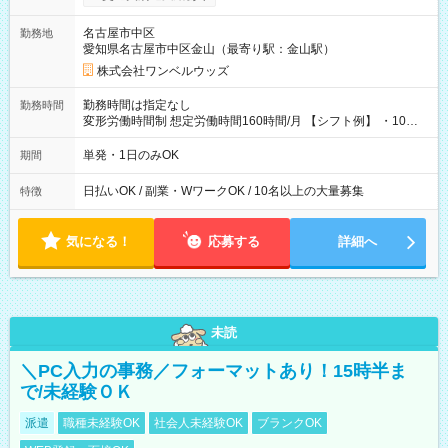
い分を引き落とせます！ 【試用期間】試用期間なし
名古屋市中区
勤務地
愛知県名古屋市中区金山（最寄り駅：金山駅）
株式会社ワンベルウッズ
勤務時間は指定なし
勤務時間
変形労働時間制 想定労働時間160時間/月 【シフト例】 ・10：
00～20：00
単発・1日のみOK
期間
日払いOK / 副業・WワークOK / 10名以上の大量募集
特徴
気になる！
応募する
詳細へ
未読
＼PC入力の事務／フォーマットあり！15時半ま
で/未経験ＯＫ
派遣
職種未経験OK
社会人未経験OK
ブランクOK