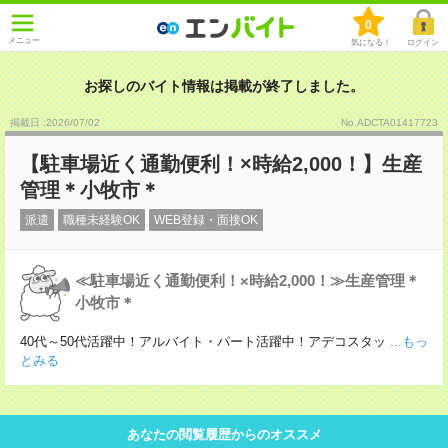
0
メニュー
気になる！
ログイン
お探しのバイト情報は掲載が終了しました。
掲載日 :2026
/
07
/
02
No.ADCTA01417723
【駐車場近く通勤便利！×時給2,000！】生産
管理＊小牧市＊
派遣
職種未経験OK
WEB登録・面接OK
≪駐車場近く通勤便利！×時給2,000！≫生産管理＊
小牧市＊
40代～50代活躍中！アルバイト・パート活躍中！アデコスタッ
...もっ
とみる
あなたの閲覧履歴からのオススメ