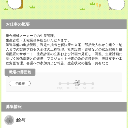
お仕事の概要
総合機械メーカーでの生産管理。
生産管理・工程業務を担当いただきます。
製造準備の進捗管理、課題の抽出と解決策の立案、部品受入れから組立・納
入までの製造プロセス全体の工程管理、社内設備・資材などの状況把握と最
適配置のサポート、生産計画の立案および計画の見直し・調整、生産計画に
基づく関係部署との連携、プロジェクト推進の為の進捗管理、設計変更や工
程変更管理、会議への参加および報告、生産状況の報告・共有など
職場の雰囲気
年齢層
20代
30
40
50
60
募集情報
給与