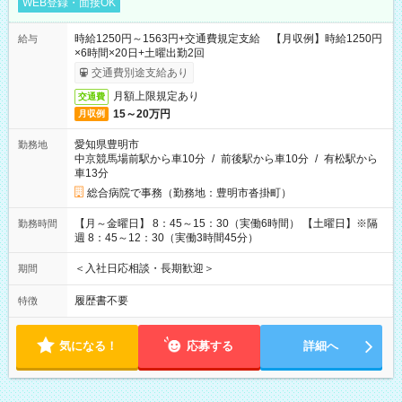
WEB登録・面接OK
時給1250円～1563円+交通費規定支給 【月収例】時給1250円
給与
×6時間×20日+土曜出勤2回
交通費別途支給あり
月額上限規定あり
交通費
15～20万円
月収例
愛知県豊明市
勤務地
中京競馬場前駅から車10分
/
前後駅から車10分
/
有松駅から
車13分
総合病院で事務（勤務地：豊明市沓掛町）
【月～金曜日】 8：45～15：30（実働6時間） 【土曜日】※隔
勤務時間
週 8：45～12：30（実働3時間45分）
＜入社日応相談・長期歓迎＞
期間
履歴書不要
特徴
気になる！
応募する
詳細へ