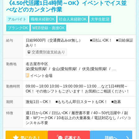
《4.50代活躍1日4時間～OK》イベントでイス並
べなどのカンタン作業
アルバイト
職種未経験OK
社会人未経験OK
大学生歓迎
ブランクOK
WEB登録・面接OK
日給9600円（交通費込みor無し） ■日払いOK！ ■日給保証
給与
あり！
交通費別途支給あり
名古屋市中区
勤務地
栄(愛知県)駅
/
金山(愛知県)駅
/
伏見(愛知県)駅
/
…
イベント会場
09:00～18:00 10:00～19:00 09:00～13:00 …など1日4時間～
勤務時間
OK！ その他シフトもございます！ お気軽にご相談ください！
激短1日～OK！ ■もちろん即日スタートもOK！ ■急募
期間
週1日からOK
/
日払いOK
/
履歴書不要
/
40～50代活躍中
/
副
特徴
業・WワークOK
/
10名以上の大量募集
/
電話対応なし
/
パソコ
ンスキル不要
気になる！
応募する
詳細へ