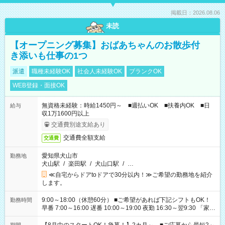
掲載日：2026.08.06
未読
【オープニング募集】おばあちゃんのお散歩付
き添いも仕事の1つ
派遣
職種未経験OK
社会人未経験OK
ブランクOK
WEB登録・面接OK
無資格未経験：時給1450円～ ■週払いOK ■扶養内OK ■日
給与
収1万1600円以上
交通費別途支給あり
交通費全額支給
交通費
愛知県犬山市
勤務地
犬山駅
/
楽田駅
/
犬山口駅
/
…
≪自宅からドアtoドアで30分以内！≫ご希望の勤務地を紹介
します。
9:00～18:00（休憩60分） ■ご希望があれば下記シフトもOK！
勤務時間
早番 7:00～16:00 遅番 10:00～19:00 夜勤 16:30～翌9:30 「家族
と休みを合わせたい」 「余裕を持って夕飯の準備がしたい」
「できれば残業はしたくない」 など、ご希望を教えてください