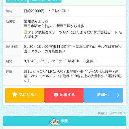
日給21000円 ＊日払いOK！
給与
愛知県みよし市
勤務地
豊田市駅から徒歩
/
新豊田駅から徒歩
アジア競技会スポーツ好きにはたまらない株式会社ビート 名
古屋支店
5：30～18：00(実働11.5時間) ＊基本は前泊(ホテル代は支給)or
勤務時間
当日タクシーの可能性あり
9月24日、25日、26日の1日単発OK ※急募！
期間
週1日からOK
/
日払いOK
/
履歴書不要
/
40～50代活躍中
/
副
特徴
業・WワークOK
/
シフト勤務
/
10名以上の大量募集
/
電話対応
なし
気になる！
応募する
詳細へ
掲載日：2026.08.06
未読