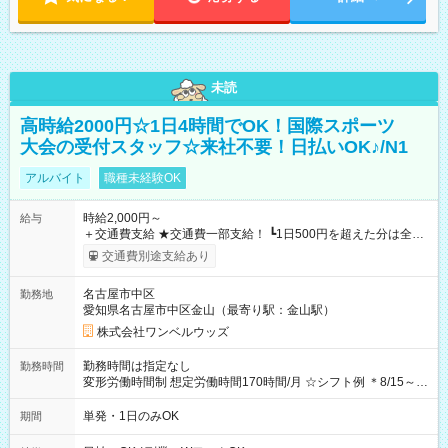
未読
高時給2000円☆1日4時間でOK！国際スポーツ
大会の受付スタッフ☆来社不要！日払いOK♪/N1
アルバイト
職種未経験OK
時給2,000円～
給与
＋交通費支給 ★交通費一部支給！ ┗1日500円を超えた分は全額
支給！ ※往復500円以内の方は自己負担となります ★日払い
交通費別途支給あり
OK！（規定あり） ┗働いたその日に現金GET♪ お仕事後はコン
ビニATMから 日払い分を引き落とせます！ 【試用期間】試用
名古屋市中区
勤務地
期間なし
愛知県名古屋市中区金山（最寄り駅：金山駅）
株式会社ワンベルウッズ
勤務時間は指定なし
勤務時間
変形労働時間制 想定労働時間170時間/月 ☆シフト例 ＊8/15～
10/26 全日共通 08：00～12：00 17：00～21：00 ＊8/31
～9/19のみ下記シフトもあります！ 12：00～16：00 ＊9/6～
単発・1日のみOK
期間
10/6、10/11～26のみ下記シフトもあります！ 07：00～11：
00