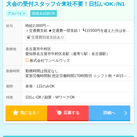
大会の受付スタッフ☆来社不要！日払いOK♪/N1
アルバイト
職種未経験OK
時給2,000円～
給与
＋交通費支給 ★交通費一部支給！ ┗1日500円を超えた分は全額
支給！ ※往復500円以内の方は自己負担となります ★日払い
交通費別途支給あり
OK！（規定あり） ┗働いたその日に現金GET♪ お仕事後はコン
ビニATMから 日払い分を引き落とせます！ 【試用期間】試用
名古屋市中村区
勤務地
期間なし
愛知県名古屋市中村区名駅（最寄り駅：名古屋駅）
株式会社ワンベルウッズ
勤務時間は指定なし
勤務時間
変形労働時間制 想定労働時間170時間/月 ☆シフト例 ＊8/15～
10/26 全日共通 08：00～12：00 17：00～21：00 ＊8/31
～9/19のみ下記シフトもあります！ 12：00～16：00 ＊9/6～
単発・1日のみOK
期間
10/6、10/11～26のみ下記シフトもあります！ 07：00～11：
00
日払いOK / 副業・WワークOK
特徴
気になる！
応募する
詳細へ