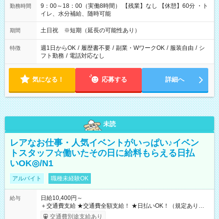
9：00～18：00（実働8時間） 【残業】なし 【休憩】60分 ・ト
勤務時間
イレ、水分補給、随時可能
土日祝 ※短期（延長の可能性あり）
期間
週1日からOK
/
履歴書不要
/
副業・WワークOK
/
服装自由
/
シ
特徴
フト勤務
/
電話対応なし
気になる！
応募する
詳細へ
未読
レアなお仕事・人気イベントがいっぱい♪イベン
トスタッフ☆働いたその日に給料もらえる日払
いOK◎/N1
アルバイト
職種未経験OK
日給10,400円～
給与
＋交通費支給 ★交通費全額支給！ ★日払いOK！（規定あり） ┗
働いたその日に現金GET♪ お仕事後はコンビニATMから 日払
交通費別途支給あり