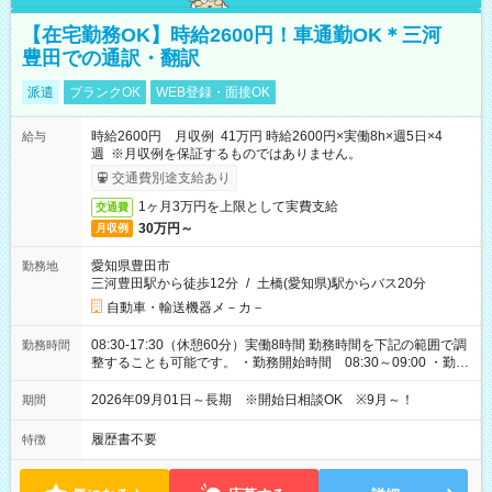
【在宅勤務OK】時給2600円！車通勤OK＊三河
豊田での通訳・翻訳
派遣
ブランクOK
WEB登録・面接OK
時給2600円 月収例 41万円 時給2600円×実働8h×週5日×4
給与
週 ※月収例を保証するものではありません。
交通費別途支給あり
1ヶ月3万円を上限として実費支給
交通費
30万円～
月収例
愛知県豊田市
勤務地
三河豊田駅から徒歩12分
/
土橋(愛知県)駅からバス20分
自動車・輸送機器メ－カ－
08:30-17:30（休憩60分）実働8時間 勤務時間を下記の範囲で調
勤務時間
整することも可能です。 ・勤務開始時間 08:30～09:00 ・勤務
終了時間 17:30～18:00
2026年09月01日～長期 ※開始日相談OK ※9月～！
期間
履歴書不要
特徴