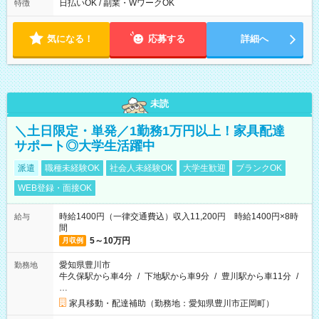
日払いOK / 副業・WワークOK
特徴
気になる！
応募する
詳細へ
未読
＼土日限定・単発／1勤務1万円以上！家具配達
サポート◎大学生活躍中
派遣
職種未経験OK
社会人未経験OK
大学生歓迎
ブランクOK
WEB登録・面接OK
時給1400円（一律交通費込）収入11,200円 時給1400円×8時
給与
間
5～10万円
月収例
愛知県豊川市
勤務地
牛久保駅から車4分
/
下地駅から車9分
/
豊川駅から車11分
/
…
家具移動・配達補助（勤務地：愛知県豊川市正岡町）