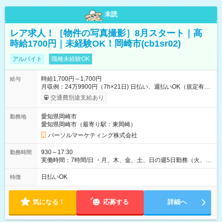
未読
レア求人！［物件の写真撮影］8月スタート｜高
時給1700円｜未経験OK！岡崎市(cb1sr02)
アルバイト
職種未経験OK
時給1,700円～1,700円
給与
月収例：24万9900円（7h×21日) 日払い、週払いOK（規定有
り） 【試用期間】試用期間なし
交通費別途支給あり
愛知県岡崎市
勤務地
愛知県岡崎市（最寄り駅：東岡崎）
パーソルマーケティング株式会社
930～17:30
勤務時間
実働時間：7時間/日 ・月、木、金、土、日の週5日勤務（火、水
は固定休です／夏季、年末年始等、長期休暇有り！） ・ワンシ
フト！ 残業ほぼナシ（0～5h/月）
日払いOK
特徴
気になる！
応募する
詳細へ