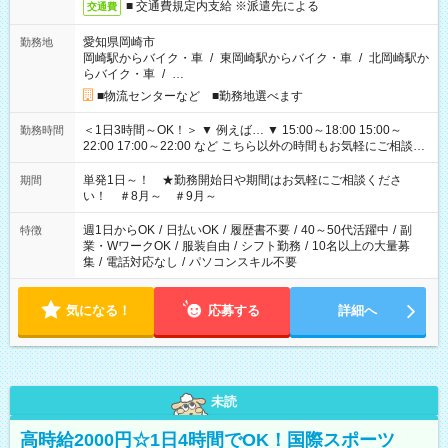
■ 交通費規定内支給 ※派遣先による
交通費
愛知県岡崎市
勤務地
岡崎駅からバイク・車
/
東岡崎駅からバイク・車
/
北岡崎駅か
らバイク・車
/
…
■物流センターなど ■勤務地選べます
＜1日3時間～OK！＞ ▼ 例えば… ▼ 15:00～18:00 15:00～
勤務時間
22:00 17:00～22:00 など こちら以外の時間もお気軽にご相談く
ださい！
単発1日～！ ★勤務開始日や期間はお気軽にご相談くださ
期間
い！ ＃8月～ ＃9月～
週1日からOK
/
日払いOK
/
履歴書不要
/
40～50代活躍中
/
副
特徴
業・WワークOK
/
服装自由
/
シフト勤務
/
10名以上の大量募
集
/
電話対応なし
/
パソコンスキル不要
気になる！
応募する
詳細へ
未読
高時給2000円☆1日4時間でOK！国際スポーツ