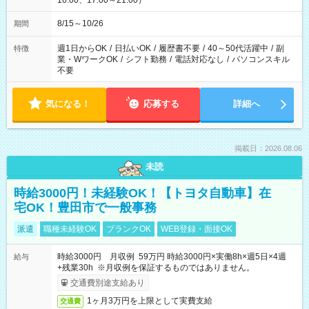
16:00、17:00～21:00）
8/15～10/26
期間
週1日からOK
/
日払いOK
/
履歴書不要
/
40～50代活躍中
/
副
特徴
業・WワークOK
/
シフト勤務
/
電話対応なし
/
パソコンスキル
不要
気になる！
応募する
詳細へ
掲載日：2026.08.06
未読
時給3000円！未経験OK！【トヨタ自動車】在
宅OK！豊田市で一般事務
派遣
職種未経験OK
ブランクOK
WEB登録・面接OK
時給3000円 月収例 59万円 時給3000円×実働8h×週5日×4週
給与
+残業30h ※月収例を保証するものではありません。
交通費別途支給あり
1ヶ月3万円を上限として実費支給
交通費