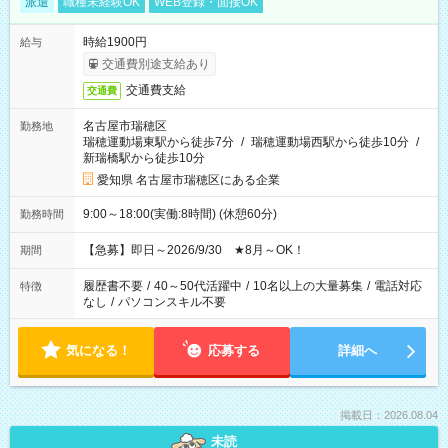
派遣
職種未経験OK
WEB登録・面接OK
時給1900円
給与
交通費別途支給あり
交通費支給
交通費
名古屋市瑞穂区
勤務地
瑞穂運動場東駅から徒歩7分
/
瑞穂運動場西駅から徒歩10分
/
新瑞橋駅から徒歩10分
愛知県 名古屋市瑞穂区にある企業
9:00～18:00(実働:8時間) (休憩60分)
勤務時間
【急募】即日～2026/9/30 ★8月～OK！
期間
履歴書不要
/
40～50代活躍中
/
10名以上の大量募集
/
電話対応
特徴
なし
/
パソコンスキル不要
気になる！
応募する
詳細へ
掲載日：2026.08.04
未読