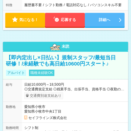
履歴書不要
/
シフト勤務
/
電話対応なし
/
パソコンスキル不要
特徴
気になる！
応募する
詳細へ
未読
【即内定出し×日払い】規制スタッフ/最短当日
研修！/未経験でも高日給10600円スタート♪
アルバイト
職種未経験OK
日給10,600円～18,500円
給与
◎交通費規定支給 ◎残業手当、出張手当、資格手当 ◎夜勤の場
合：22時～翌5時は割増給与 ◎日払い・週払い可(希望者／条件
交通費別途支給あり
有) ＜月収例＞ 入社3か月：月収28万 入社1年：月収39万 ◎自分
のぺースで勤務可能 週3～OK！あなたの働き方と相談します♪
愛知県小牧市
勤務地
ダブルワークも可能です☺ ◎髪色、ピアス、タトゥーOK おしゃ
愛知県小牧市中央1丁目
れも自由に楽しめます！ 【試用期間】試用期間あり 試用期間の
長さ：3ヶ月 雇用形態、給与は本採用時と同じです。
セイフラインズ株式会社
シフト制
勤務時間