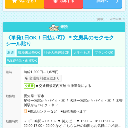
気になる！
応募する
詳細へ
掲載日：2026.08.03
未読
《単発1日OK！日払い可》＊文房具のモクモク
シール貼り
派遣
職種未経験OK
社会人未経験OK
大学生歓迎
ブランクOK
WEB登録・面接OK
時給1,200円～1,625円
給与
交通費別途支給あり
■ 交通費規定内支給 ※派遣先による
交通費
愛知県一宮市
勤務地
尾張一宮駅からバイク・車
/
名鉄一宮駅からバイク・車
/
木曽
川駅からバイク・車
/
…
■物流センターなど ■勤務地選べます
＜1日3時間～OK！＞ ▼ 例えば… ▼ 15:00～18:00 15:00～
勤務時間
22:00 17:00～22:00 など こちら以外の時間もお気軽にご相談く