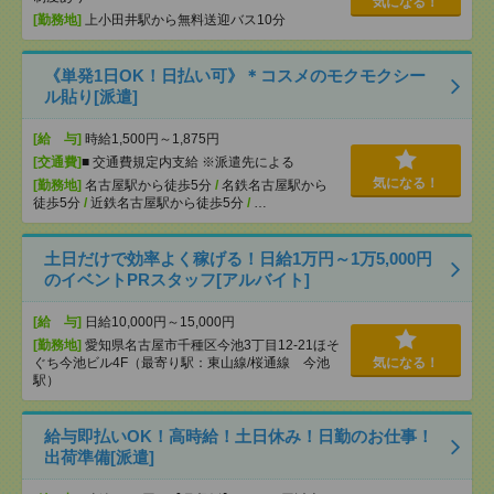
気になる！
[勤務地]
上小田井駅から無料送迎バス10分
《単発1日OK！日払い可》＊コスメのモクモクシー
ル貼り[派遣]
[給 与]
時給1,500円～1,875円
[交通費]
■ 交通費規定内支給 ※派遣先による
気になる！
[勤務地]
名古屋駅から徒歩5分
/
名鉄名古屋駅から
徒歩5分
/
近鉄名古屋駅から徒歩5分
/
…
土日だけで効率よく稼げる！日給1万円～1万5,000円
のイベントPRスタッフ[アルバイト]
[給 与]
日給10,000円～15,000円
[勤務地]
愛知県名古屋市千種区今池3丁目12-21ほそ
ぐち今池ビル4F（最寄り駅：東山線/桜通線 今池
気になる！
駅）
給与即払いOK！高時給！土日休み！日勤のお仕事！
出荷準備[派遣]