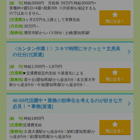
[給 与]
時給3000円 月収例 59万円 時給3000円×
実働8h×週5日×4週+残業30h ※月収例を保証するも
のではありません。
[交通費]
1ヶ月3万円を上限として実費支給
気になる！
[月収例]
30万円～
[勤務地]
豊田市駅からバス58分
/
土橋(愛知県)駅
〈カンタン作業！〉スキマ時間にサクッと＊文房具
の仕分け[派遣]
[給 与]
時給1,500円～1,875円
[交通費]
■ 交通費規定内支給 ※派遣先による
気になる！
[勤務地]
星ケ丘(愛知県)駅から徒歩5分
/
名古屋大学
駅から徒歩5分
/
今池(愛知県)駅から徒歩5分
/
…
40-50代活躍中＊業務の効率化を考えるのが好きな方
必見！＊事務[派遣]
[給 与]
時給1800円
[交通費]
交通費支給
気になる！
[勤務地]
久屋大通駅から徒歩4分
/
栄町(愛知県)駅か
ら徒歩5分
/
栄(愛知県)駅から徒歩5分