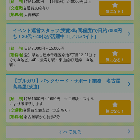
[給 与]
時給1500円 【月収例】240000円以上
[交通費]
交通費支給有り
気になる！
[勤務地]
大曽根駅
イベント運営スタッフ(実働3時間程度)で日給7000円
も！20代～40代が活躍中！[アルバイト]
[給 与]
日給7,000円～15,000円
[勤務地]
愛知県名古屋市千種区今池3丁目12-21ほそ
ぐち今池ビル4F（最寄り駅：東山線/桜通線 今池
気になる！
駅）
【ブルガリ】バックヤード・サポート業務 名古屋
高島屋[派遣]
[給 与]
時給1600円～1650円 ※ご経験・スキル
により考慮致します
[交通費]
交通費全額支給（規定あり）
気になる！
[勤務地]
名古屋駅から徒歩2分
すべて見る