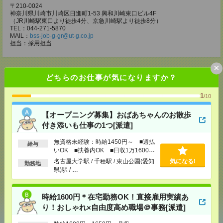
〒210-0024
神奈川県川崎市川崎区日進町1-53 興和川崎東口ビル4F
（JR川崎駅東口より徒歩4分、京急川崎駅より徒歩8分）
TEL：044-271-5870
MAIL：
bss-job-g-gr@ut-g.co.jp
担当：採用担当
×
どちらのお仕事が気になりますか？
1
応募ページへ
/10
【オープニング募集】おばあちゃんのお散歩
付き添いも仕事の1つ[派遣]
気になる！
無資格未経験：時給1450円～ ■週払
給与
いOK ■扶養内OK ■日収1万1600円
以上
名古屋大学駅 / 千種駅 / 東山公園(愛知
気になる!
勤務地
メール
LINE
で送る
で送る
県)駅 / …
時給1600円＊在宅勤務OK！直接雇用実績あ
シェア
ツイート
ブックマーク
り！おしゃれ×自由度高め職場＠事務[派遣]