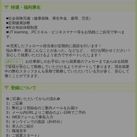
待遇・福利厚生
■社会保険完備（健康保険、厚生年金、雇用、労災）
■定期健康診断
■年次有給休暇制度
■UT learning…PCスキル・ビジネスマナー等をお気軽にご自宅で学べま
す。
≪充実したフォロー≫担当者が定期的に面談を行います！
悩み事や、最近こんなことがあった。などなど、、ぜひお聞かせください！
安心して就業いただけるよう全力でサポートいたします！
お仕事探しのお手伝いから就業後のフォローまであらゆる段階
ポイント！
で皆様が安心して勤務していただけるようサポートして参ります。現在就業
中の弊社スタッフさんも長期で勤務していただいている方が多く、安心して
働くことができます。
登録について
✿ご応募いただいてからの流れ✿
1）ご応募
2）弊社より登録会のご案内メールをお届け
3）メール内URLよりご都合のよい日時でご予約
4）WEBフォームで事前入力
5）オンラインでの面談（約45分）
6）求人のご紹介
7）職場見学
8）ご就業スタート♪