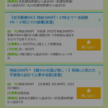
[勤務地]
伏見(愛知県)駅から徒歩4分
/
栄(愛知県)駅
から徒歩10分
/
丸の内(愛知県)駅から徒歩5分
【在宅勤務OK】時給1800円！17時まで＊未経験
OK！小牧口での秘書[派遣]
[給 与]
時給1800円 月収例 29万円 時給1800円×
実働7h45m×週5日×4週+残業10h ※月収例を保証す
るものではありません。
[交通費]
1ヶ月3万円を上限として実費支給
気になる！
[月収例]
25～30万円
[勤務地]
小牧口駅から徒歩15分
/
小牧駅からバス9
分
時給1600円＊【穏やか社風が推し！】長期×人気の大
手旅客G会社で人事＠名駅[派遣]
[給 与]
時給1600円 【月収例】252,000円（月21
日の場合）
[交通費]
全額支給
気になる！
[勤務地]
名鉄名古屋駅から徒歩5分
/
伏見(愛知県)駅
から徒歩7分