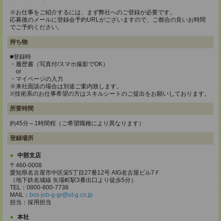
※お仕事をご紹介するには、まず弊社へのご登録が必要です。
応募後のメールに登録会予約URLがございますので、ご都合の良いお時間
でご予約ください。
持ち物
■登録時
・履歴書（写真付/スマホ撮影でOK）
or
・マイページの入力
※来社面談の場合は別途ご案内致します。
※技術系のお仕事希望の方はスキルシートのご提出をお願いしております。
所要時間
約45分～1時間程（ご希望職種により異なります）
登録場所
中部支店
〒460-0008
愛知県名古屋市中区栄5丁目27番12号 AIG名古屋ビル7Ｆ
（地下鉄名城線 矢場町駅3番出口より徒歩5分）
TEL：0800-800-7738
MAIL：
bss-job-g-gr@ut-g.co.jp
担当：採用担当
本社