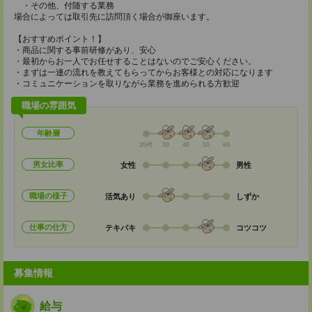
・その他、付随する業務
場合によっては取引先に訪問頂く場合が御座います。
【おすすめポイント！】
・商品に関する事前研修があり、安心
・最初からお一人でお任せすることはないのでご安心ください。
・まずは一連の流れを教えてもらってからお客様との対応になります
・コミュニケーションを取りながら業務を進められる方歓迎
職場の雰囲気
年齢層
20代
30
40
50
60
男女比率
女性
男性
職場の様子
活気あり
しずか
仕事の仕方
テキパキ
コツコツ
募集情報
給与