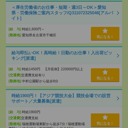
＜厚生労働省のお仕事・短期・週3日～OK＞愛知
県・労働保険ご案内スタッフ/Q311072325046[アルバ
イト]
[給 与]
時給1,600円～
[勤務地]
愛知県名古屋市千種区
気になる！
給与即払いOK！高時給！日勤のお仕事！入出荷ピッ
キング[派遣]
[給 与]
時給1450円 【月収例】220000円以上
[交通費]
交通費支給有り
気になる！
[勤務地]
中村公園駅から徒歩9分
時給1900円！【アジア競技大会】競技会場での設営
サポート／大量募集[派遣]
[給 与]
時給1900円
[交通費]
交通費支給
気になる！
[勤務地]
瑞穂運動場東駅から徒歩7分
/
瑞穂運動場