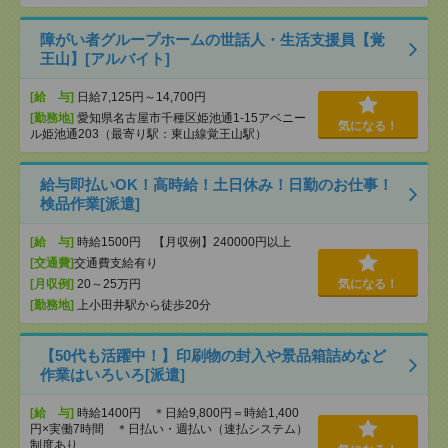
障がい者グループホームの世話人・生活支援員【覚
王山】[アルバイト]
[給 与]
日給7,125円～14,700円
[勤務地]
愛知県名古屋市千種区姫池通1-15アベニー
気になる！
ル姫池通203（最寄り駅：東山線覚王山駅）
給与即払いOK！高時給！土日休み！日勤のお仕事！
検品作業[派遣]
[給 与]
時給1500円 【月収例】240000円以上
[交通費]
交通費支給有り
[月収例]
20～25万円
気になる！
[勤務地]
上小田井駅から徒歩20分
【50代も活躍中！】印刷物の封入や景品箱詰めなど
作業はいろいろ[派遣]
[給 与]
時給1400円 ＊日給9,800円＝時給1,400
円×実働7時間 ＊日払い・週払い（速払システム）
制度あり