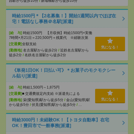
西駅から徒歩10分
/
新瑞橋駅から徒歩10分
時給1500円＊【2名募集！】開始1週間以内でほぼ在
宅！電話なし事務＠名駅[派遣]
[給 与]
時給1500円 【月収例】時給1500円×実働
7時間×月21日＝220,500円＋残業代 ※経験次第
[交通費]
全額支給
気になる！
[勤務地]
名古屋駅から徒歩2分
/
近鉄名古屋駅から
徒歩2分
/
名鉄名古屋駅から徒歩2分
《単発1日OK！日払い可》＊お菓子のモクモクシー
ル貼り[派遣]
[給 与]
時給1,500円～1,875円
[交通費]
■ 交通費規定内支給 ※派遣先による
気になる！
[勤務地]
栄(愛知県)駅から徒歩5分
/
金山(愛知県)駅
から徒歩5分
/
伏見(愛知県)駅から徒歩5分
/
…
時給3000円！未経験OK！【トヨタ自動車】在宅
OK！豊田市で一般事務[派遣]