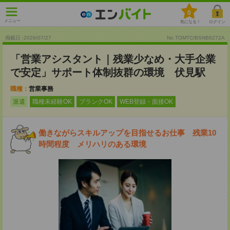
0
メニュー
気になる！
ログイン
掲載日 :2026
/
07
/
27
No.TOMTC/BSNB6272A
「営業アシスタント｜残業少なめ・大手企業
で安定」サポート体制抜群の環境 伏見駅
職種：
営業事務
派遣
職種未経験OK
ブランクOK
WEB登録・面接OK
働きながらスキルアップを目指せるお仕事 残業10
時間程度 メリハリのある環境