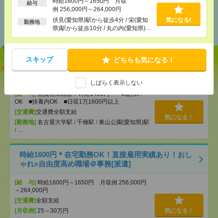
時給1600円～1650円 月収
給与
例 256,000円～264,000円
あなたの閲覧履歴からの
伏見(愛知県)駅から徒歩4分 / 栄(愛知
気になる!
勤務地
おすすめ
県)駅から徒歩10分 / 丸の内(愛知県)駅
から徒歩5分
スキップ
どちらも気になる！
【オープニング募集】おばあちゃんのお散歩付き添
いも仕事の1つ[派遣]
しばらく表示しない
[給 与]
無資格未経験：時給1450円～ ■週払い
OK ■扶養内OK ■日収1万1600円以上
[交通費]
交通費全額支給
気になる！
[勤務地]
名古屋大学駅
/
千種駅
/
東山公園(愛知県)駅
/
…
時給1600円＊在宅勤務OK！直接雇用実績あり！おし
ゃれ×自由度高め職場＠事務[派遣]
[給 与]
時給1600円～1650円 月収例 256,000円
～264,000円
[交通費]
全額支給
[月収例]
25～30万円
気になる！