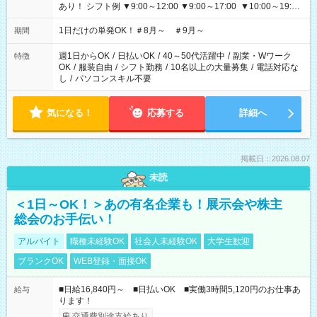
あり！ シフト例 ▼9:00～12:00 ▼9:00～17:00 ▼10:00～19:00
▼18:00～21:00
1日だけの単発OK！＃8月～ ＃9月～
期間
週1日からOK
/
日払いOK
/
40～50代活躍中
/
副業・Wワーク
特徴
OK
/
服装自由
/
シフト勤務
/
10名以上の大量募集
/
電話対応な
し
/
パソコンスキル不要
気になる！
応募する
詳細へ
掲載日：2026.08.07
未読
＜1日～OK！＞あの有名企業も！展示会や株主
総会のお手伝い！
アルバイト
職種未経験OK
社会人未経験OK
大学生歓迎
ブランクOK
WEB登録・面接OK
■日給16,840円～ ■日払いOK ■実働3時間5,120円のお仕事あ
給与
ります！
交通費別途支給あり