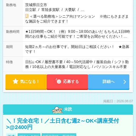
茨城県日立市
勤務地
日立駅
/
常陸多賀駅
/
大甕駅
/
…
＜選べる勤務地＞シニア向けマンション ※他にもさまざま
な施設をご紹介できます！
★1日5時間～OK！ （例）9:00～18:00のあいだ もちろん1日8時
勤務時間
間のお仕事もご紹介可能です！ご希望をお聞かせください！★
家庭の都合でお休みが必要な場合も遠慮なくご相談ください。
※週最低15時間以上の勤務が必要です
短期2ヵ月～のお仕事です。開始日はご相談ください！ ★急募
期間
です！
日払いOK
/
履歴書不要
/
40～50代活躍中
/
服装自由
/
シフト勤
特徴
務
/
10名以上の大量募集
/
電話対応なし
/
パソコンスキル不要
気になる！
応募する
詳細へ
掲載日：2026.08.07
未読
＼！完全在宅！／土日含む週2～OK<講座受付
>@2400円