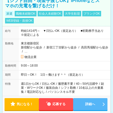
【シフト自由・現金手渡しOK】iPhoneなどス
マホの充電を繋げるだけ！
派遣
職種未経験OK
社会人未経験OK
大学生歓迎
ブランクOK
WEB登録・面接OK
時給1414円～ ▼日払いOK（規定あり） ■初勤務手当あり
給与
※規定による
東京都新宿区
勤務地
新宿駅から徒歩
/
新宿三丁目駅から徒歩
/
高田馬場駅から徒歩
/
…
物流企業
9:00～18:00
勤務時間
即日～OK！ 1日～働けます＾＾（規定あり）
期間
週1日からOK
/
日払いOK
/
履歴書不要
/
40～50代活躍中
/
副
特徴
業・WワークOK
/
服装自由
/
シフト勤務
/
10名以上の大量募
集
/
電話対応なし
/
パソコンスキル不要
気になる！
応募する
詳細へ