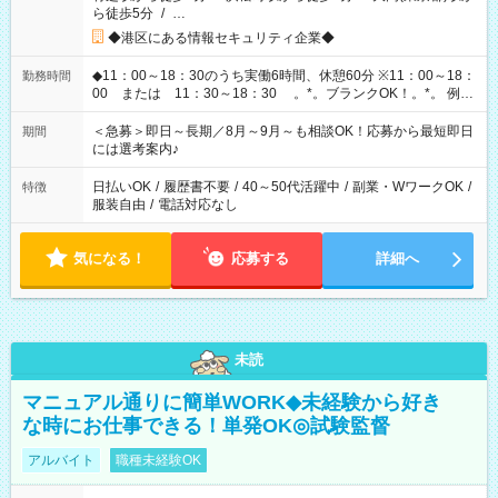
ら徒歩5分
/
…
◆港区にある情報セキュリティ企業◆
◆11：00～18：30のうち実働6時間、休憩60分 ※11：00～18：
勤務時間
00 または 11：30～18：30 。*。ブランクOK！。*。 例え
ば前職が、 在宅/財団法人/事務/コールセンター/受付/販売/カフェ
スタッフ スイーツ販売/ホテルフロント/化粧品販売/など 様々な
＜急募＞即日～長期／8月～9月～も相談OK！応募から最短即日
期間
業界から入社して活躍されています♪
には選考案内♪
日払いOK
/
履歴書不要
/
40～50代活躍中
/
副業・WワークOK
/
特徴
服装自由
/
電話対応なし
気になる！
応募する
詳細へ
未読
マニュアル通りに簡単WORK◆未経験から好き
な時にお仕事できる！単発OK◎試験監督
アルバイト
職種未経験OK