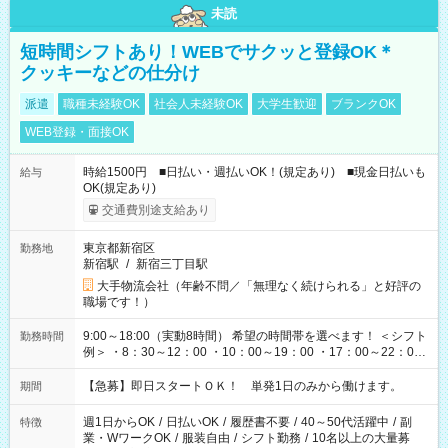
未読
短時間シフトあり！WEBでサクッと登録OK＊
クッキーなどの仕分け
派遣
職種未経験OK
社会人未経験OK
大学生歓迎
ブランクOK
WEB登録・面接OK
時給1500円 ■日払い・週払いOK！(規定あり) ■現金日払いも
給与
OK(規定あり)
交通費別途支給あり
東京都新宿区
勤務地
新宿駅
/
新宿三丁目駅
大手物流会社（年齢不問／「無理なく続けられる」と好評の
職場です！）
9:00～18:00（実動8時間） 希望の時間帯を選べます！ ＜シフト
勤務時間
例＞ ・8：30～12：00 ・10：00～19：00 ・17：00～22：00
・13：00～22：00 ・22：00～翌6：00 など
【急募】即日スタートＯＫ！ 単発1日のみから働けます。
期間
週1日からOK
/
日払いOK
/
履歴書不要
/
40～50代活躍中
/
副
特徴
業・WワークOK
/
服装自由
/
シフト勤務
/
10名以上の大量募