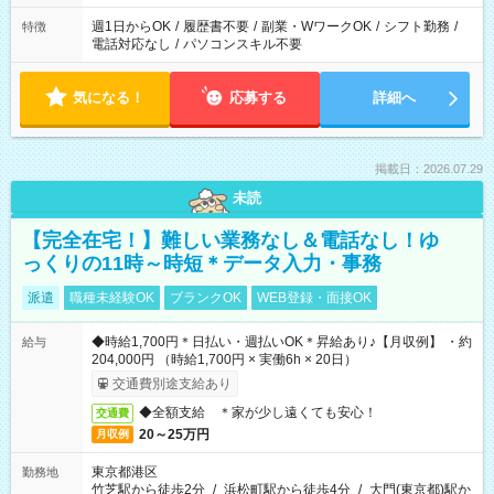
週1日からOK
/
履歴書不要
/
副業・WワークOK
/
シフト勤務
/
特徴
電話対応なし
/
パソコンスキル不要
気になる！
応募する
詳細へ
掲載日：2026.07.29
未読
【完全在宅！】難しい業務なし＆電話なし！ゆ
っくりの11時～時短＊データ入力・事務
派遣
職種未経験OK
ブランクOK
WEB登録・面接OK
◆時給1,700円＊日払い・週払いOK＊昇給あり♪【月収例】 ・約
給与
204,000円 （時給1,700円 × 実働6h × 20日）
交通費別途支給あり
◆全額支給 ＊家が少し遠くても安心！
交通費
20～25万円
月収例
東京都港区
勤務地
竹芝駅から徒歩2分
/
浜松町駅から徒歩4分
/
大門(東京都)駅か