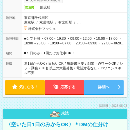
一部支給
交通費
東京都千代田区
勤務地
東京駅
/
水道橋駅
/
有楽町駅
/
…
株式会社マッシュ
■シフト例 ・07:00～19:30 ・09:00～12:00 ・10:00～17:00 ・
勤務時間
18:00～23:00 ・19:00～07:00 ・20:00～09:00 ・22:00～06:00
etc ★最短で3時間で5,120円のお仕事から 15時間で2万円近く稼
げるお仕事も！ ご希望のお時間に合わせてご紹介！ ※シフトは
■１日のみ・1回だけお仕事OK！
期間
現場によって異なります。 ※勿論、休憩時間はあるのでご安心
ください！
週1日からOK
/
日払いOK
/
履歴書不要
/
副業・WワークOK
/
シ
特徴
フト勤務
/
10名以上の大量募集
/
電話対応なし
/
パソコンスキ
ル不要
気になる！
応募する
詳細へ
掲載日：2026.08.03
未読
〈空いた日1日のみからOK〉＊DMの仕分け