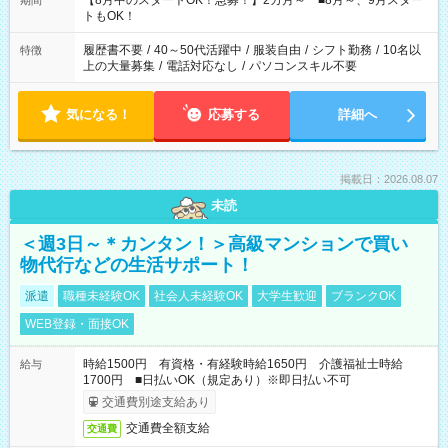
【8月中のスタートOK！急募！】2カ月～ ■8月～、9月スター
期間
ね。 ※Wワーク希望の方へ 今ご覧のお仕事で希望する勤務時間
トもOK！
と、もう1つのお仕事の勤務時間。 合計で週40時間を超える場
合は応募できません。
履歴書不要
/
40～50代活躍中
/
服装自由
/
シフト勤務
/
10名以
特徴
上の大量募集
/
電話対応なし
/
パソコンスキル不要
気になる！
応募する
詳細へ
掲載日：2026.08.07
未読
＜週3日～＊カンタン！＞高級マンションで買い
物代行などの生活サポート！
派遣
職種未経験OK
社会人未経験OK
大学生歓迎
ブランクOK
WEB登録・面接OK
時給1500円 有資格・有経験時給1650円 介護福祉士時給
給与
1700円 ■日払いOK（規定あり）※即日払い不可
交通費別途支給あり
交通費全額支給
交通費