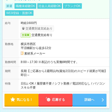
派遣
職種未経験OK
社会人未経験OK
ブランクOK
WEB登録・面接OK
時給1600円
給与
交通費別途支給あり
交通費支給有り
交通費
横浜市西区
勤務地
平沼橋駅から徒歩12分
素材系メーカー
8:00～17:30 ※表記のうち実働8時間です。
勤務時間
長期【ご応募から1週間以内(最短2日目)のスピード就業が可能】
期間
即日～
日払いOK
/
履歴書不要
/
シフト勤務
/
電話対応なし
/
パソコン
特徴
スキル不要
気になる！
応募する
詳細へ