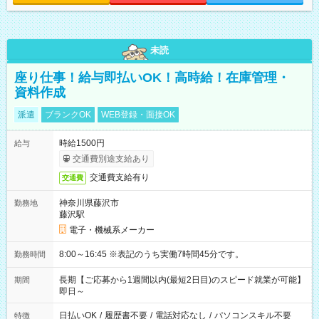
未読
座り仕事！給与即払いOK！高時給！在庫管理・
資料作成
派遣
ブランクOK
WEB登録・面接OK
時給1500円
給与
交通費別途支給あり
交通費支給有り
交通費
神奈川県藤沢市
勤務地
藤沢駅
電子・機械系メーカー
8:00～16:45 ※表記のうち実働7時間45分です。
勤務時間
長期【ご応募から1週間以内(最短2日目)のスピード就業が可能】
期間
即日～
日払いOK
/
履歴書不要
/
電話対応なし
/
パソコンスキル不要
特徴