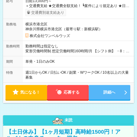
日給13,000円～
給与
＋交通費支給 ★交通費全額支給！ ┗案件により規定あり ★日払
いOK！（規定あり） ┗働いたその日に現金GET♪ お仕事後はコ
交通費別途支給あり
ンビニATMから 日払い分を引き落とせます！ 【試用期間】試
用期間なし
横浜市港北区
勤務地
神奈川県横浜市港北区（最寄り駅：新横浜駅）
株式会社ワンベルウッズ
勤務時間は指定なし
勤務時間
変形労働時間制 想定労働時間160時間/月 【シフト例】 ・8：00
～21：00
単発・1日のみOK
期間
週1日からOK / 日払いOK / 副業・WワークOK / 10名以上の大量
特徴
募集
気になる！
応募する
詳細へ
未読
【土日休み】【1ヶ月短期】高時給1500円！ア