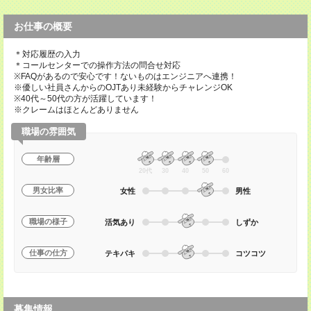
お仕事の概要
＊対応履歴の入力
＊コールセンターでの操作方法の問合せ対応
※FAQがあるので安心です！ないものはエンジニアへ連携！
※優しい社員さんからのOJTあり未経験からチャレンジOK
※40代～50代の方が活躍しています！
※クレームはほとんどありません
職場の雰囲気
年齢層
20代
30
40
50
60
男女比率
女性
男性
職場の様子
活気あり
しずか
仕事の仕方
テキパキ
コツコツ
募集情報