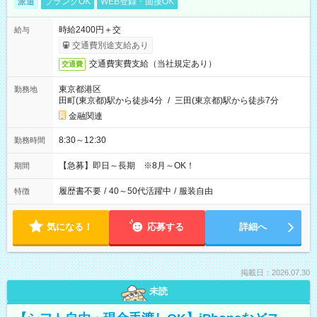
派遣
ブランクOK
WEB登録・面接OK
時給2400円＋交
給与
交通費別途支給あり
交通費実費支給（当社規定あり）
交通費
東京都港区
勤務地
田町(東京都)駅から徒歩4分
/
三田(東京都)駅から徒歩7分
金融関連
8:30～12:30
勤務時間
【急募】即日～長期 ※8月～OK！
期間
履歴書不要
/
40～50代活躍中
/
服装自由
特徴
気になる！
応募する
詳細へ
掲載日：2026.07.30
未読