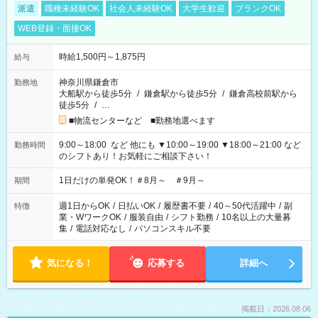
派遣
職種未経験OK
社会人未経験OK
大学生歓迎
ブランクOK
WEB登録・面接OK
時給1,500円～1,875円
給与
神奈川県鎌倉市
勤務地
大船駅から徒歩5分
/
鎌倉駅から徒歩5分
/
鎌倉高校前駅から
徒歩5分
/
…
■物流センターなど ■勤務地選べます
9:00～18:00 など 他にも ▼10:00～19:00 ▼18:00～21:00 など
勤務時間
のシフトあり！お気軽にご相談下さい！
1日だけの単発OK！＃8月～ ＃9月～
期間
週1日からOK
/
日払いOK
/
履歴書不要
/
40～50代活躍中
/
副
特徴
業・WワークOK
/
服装自由
/
シフト勤務
/
10名以上の大量募
集
/
電話対応なし
/
パソコンスキル不要
気になる！
応募する
詳細へ
掲載日：2026.08.06