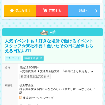
気になる！
応募する
詳細へ
未読
人気イベントも！好きな場所で働けるイベント
スタッフ☆来社不要！働いたその日に給料もら
える日払い/T1
アルバイト
職種未経験OK
日給13,000円～
給与
＋交通費支給 ★交通費全額支給！ ┗案件により規定あり ★日払
いOK！（規定あり） ┗働いたその日に現金GET♪ お仕事後はコ
交通費別途支給あり
ンビニATMから 日払い分を引き落とせます！ 【試用期間】試
用期間なし
横浜市西区
勤務地
神奈川県横浜市西区みなとみらい（最寄り駅：みなとみらい
駅）
株式会社ワンベルウッズ