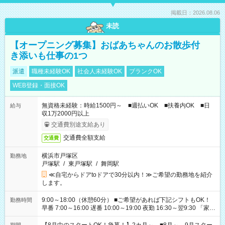
掲載日：2026.08.06
未読
【オープニング募集】おばあちゃんのお散歩付
き添いも仕事の1つ
派遣
職種未経験OK
社会人未経験OK
ブランクOK
WEB登録・面接OK
無資格未経験：時給1500円～ ■週払いOK ■扶養内OK ■日
給与
収1万2000円以上
交通費別途支給あり
交通費全額支給
交通費
横浜市戸塚区
勤務地
戸塚駅
/
東戸塚駅
/
舞岡駅
≪自宅からドアtoドアで30分以内！≫ご希望の勤務地を紹介
します。
9:00～18:00（休憩60分） ■ご希望があれば下記シフトもOK！
勤務時間
早番 7:00～16:00 遅番 10:00～19:00 夜勤 16:30～翌9:30 「家族
と休みを合わせたい」 「余裕を持って夕飯の準備がしたい」
「できれば残業はしたくない」 など、ご希望を教えてください