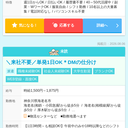
週1日からOK
/
日払いOK
/
履歴書不要
/
40～50代活躍中
/
副
特徴
業・WワークOK
/
服装自由
/
シフト勤務
/
10名以上の大量募
集
/
電話対応なし
/
パソコンスキル不要
気になる！
応募する
詳細へ
掲載日：2026.08.06
未読
＼来社不要／単発1日OK＊DMの仕分け
派遣
職種未経験OK
社会人未経験OK
大学生歓迎
ブランクOK
WEB登録・面接OK
時給1,500円～1,875円
給与
神奈川県海老名市
勤務地
海老名(相鉄・小田急)駅から徒歩5分
/
海老名(相模線)駅から徒
歩5分
/
厚木駅から徒歩5分
/
…
■物流センターなど ■勤務地選べます
【1日3時間～も相談OK!】午前中のみや18時以降などのシフト
勤務時間