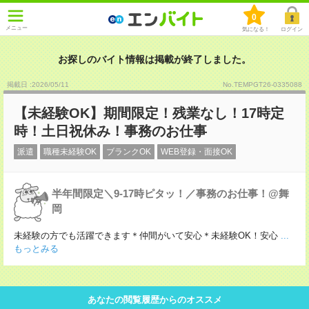
0
メニュー
気になる！
ログイン
お探しのバイト情報は掲載が終了しました。
掲載日 :2026
/
05
/
11
No.TEMPGT26-0335088
【未経験OK】期間限定！残業なし！17時定
時！土日祝休み！事務のお仕事
派遣
職種未経験OK
ブランクOK
WEB登録・面接OK
半年間限定＼9-17時ピタッ！／事務のお仕事！@舞
岡
未経験の方でも活躍できます＊仲間がいて安心＊未経験OK！安心
...
もっとみる
あなたの閲覧履歴からのオススメ