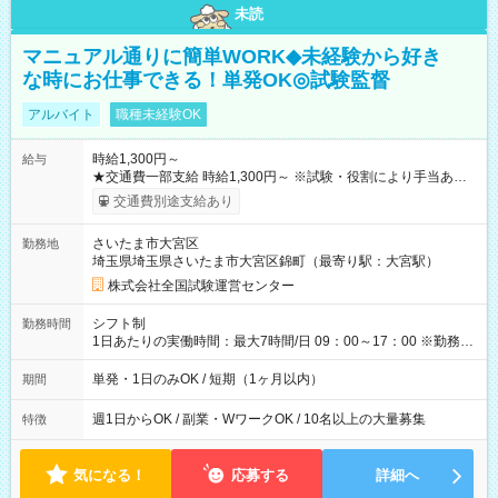
未読
マニュアル通りに簡単WORK◆未経験から好き
な時にお仕事できる！単発OK◎試験監督
アルバイト
職種未経験OK
時給1,300円～
給与
★交通費一部支給 時給1,300円～ ※試験・役割により手当あり
※勤務回数により昇給あり 【即給（前払い）オプションあ
交通費別途支給あり
り！】 希望される場合、勤務から1週間ほどで給与の一部を受け
取れます。 ※手数料418円がかかります。 【過去試験日の収入
さいたま市大宮区
勤務地
例】 ・河合塾模擬試験 8:30～17:30（休憩1時間） 時給1,300円
埼玉県埼玉県さいたま市大宮区錦町（最寄り駅：大宮駅）
×8時間＝日収10,400円＋交通費 ※当日の役割により時給＋100
円の場合あり ・国家試験 7:00～13:30（休憩なし） 時給1,300
株式会社全国試験運営センター
円（役割手当＋100円）×6時間＝日収8,400円＋交通費 【試用期
間】試用期間なし
シフト制
勤務時間
1日あたりの実働時間：最大7時間/日 09：00～17：00 ※勤務時
間は 試験により異なります。
単発・1日のみOK / 短期（1ヶ月以内）
期間
週1日からOK / 副業・WワークOK / 10名以上の大量募集
特徴
気になる！
応募する
詳細へ