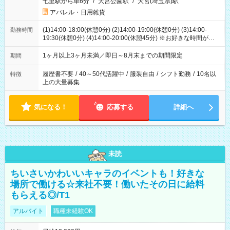
七里駅から車6分
/
大宮公園駅
/
大宮(埼玉県)駅
アパレル・日用雑貨
(1)14:00-18:00(休憩0分) (2)14:00-19:00(休憩0分) (3)14:00-
勤務時間
19:30(休憩0分) (4)14:00-20:00(休憩45分) ※お好きな時間が選べ
ます
1ヶ月以上3ヶ月未満／即日～8月末までの期間限定
期間
履歴書不要
/
40～50代活躍中
/
服装自由
/
シフト勤務
/
10名以
特徴
上の大量募集
気になる！
応募する
詳細へ
未読
ちいさいかわいいキャラのイベントも！好きな
場所で働ける☆来社不要！働いたその日に給料
もらえる◎/T1
アルバイト
職種未経験OK