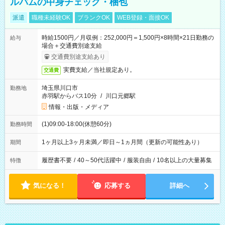
ルバムの中身チェック・梱包
派遣
職種未経験OK
ブランクOK
WEB登録・面接OK
時給1500円／月収例：252,000円＝1,500円×8時間×21日勤務の
給与
場合＋交通費別途支給
交通費別途支給あり
実費支給／当社規定あり。
交通費
埼玉県川口市
勤務地
赤羽駅からバス10分
/
川口元郷駅
情報・出版・メディア
(1)09:00-18:00(休憩60分)
勤務時間
1ヶ月以上3ヶ月未満／即日～1ヵ月間（更新の可能性あり）
期間
履歴書不要
/
40～50代活躍中
/
服装自由
/
10名以上の大量募集
特徴
気になる！
応募する
詳細へ