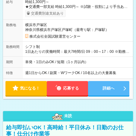
時給1,300円～
給与
★交通費一部支給 時給1,300円～ ※試験・役割により手当あり
※勤務回数により昇給あり 【即給（前払い）オプションあ
交通費別途支給あり
り！】 希望される場合、勤務から1週間ほどで給与の一部を受け
取れます。 ※手数料418円がかかります。 【過去試験日の収入
横浜市戸塚区
勤務地
例】 ・河合塾模擬試験 8:30～17:30（休憩1時間） 時給1,300円
神奈川県横浜市戸塚区戸塚町（最寄り駅：戸塚駅）
×8時間＝日収10,400円＋交通費 ※当日の役割により時給＋100
円の場合あり ・国家試験 7:00～13:30（休憩なし） 時給1,300
株式会社全国試験運営センター
円（役割手当＋100円）×6時間＝日収8,400円＋交通費 【試用期
間】試用期間なし
シフト制
勤務時間
1日あたりの実働時間：最大7時間/日 09：00～17：00 ※勤務時
間は 試験により異なります。
単発・1日のみOK / 短期（1ヶ月以内）
期間
週1日からOK / 副業・WワークOK / 10名以上の大量募集
特徴
気になる！
応募する
詳細へ
未読
給与即払いOK！高時給！平日休み！日勤のお仕
事！仕分け作業等