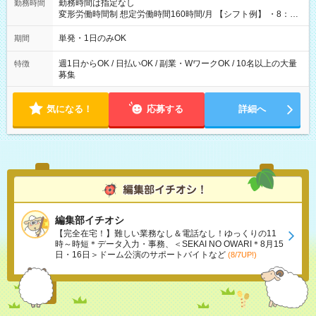
勤務時間は指定なし
勤務時間
変形労働時間制 想定労働時間160時間/月 【シフト例】 ・8：00
～21：00
単発・1日のみOK
期間
週1日からOK / 日払いOK / 副業・WワークOK / 10名以上の大量
特徴
募集
気になる！
応募する
詳細へ
編集部イチオシ
【完全在宅！】難しい業務なし＆電話なし！ゆっくりの11
時～時短＊データ入力・事務、＜SEKAI NO OWARI＊8月15
日・16日＞ドーム公演のサポートバイトなど
(8/7UP!)