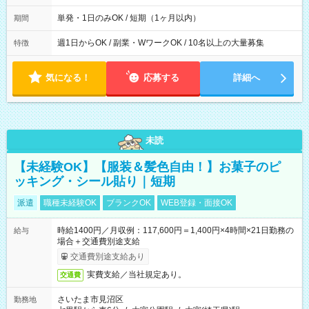
間は 試験により異なります。
単発・1日のみOK / 短期（1ヶ月以内）
期間
週1日からOK / 副業・WワークOK / 10名以上の大量募集
特徴
気になる！
応募する
詳細へ
未読
【未経験OK】【服装＆髪色自由！】お菓子のピ
ッキング・シール貼り｜短期
派遣
職種未経験OK
ブランクOK
WEB登録・面接OK
時給1400円／月収例：117,600円＝1,400円×4時間×21日勤務の
給与
場合＋交通費別途支給
交通費別途支給あり
実費支給／当社規定あり。
交通費
さいたま市見沼区
勤務地