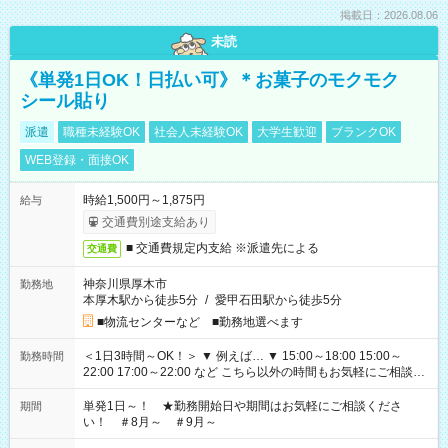
掲載日：2026.08.06
未読
《単発1日OK！日払い可》＊お菓子のモクモク
シール貼り
派遣
職種未経験OK
社会人未経験OK
大学生歓迎
ブランクOK
WEB登録・面接OK
時給1,500円～1,875円
給与
交通費別途支給あり
■ 交通費規定内支給 ※派遣先による
交通費
神奈川県厚木市
勤務地
本厚木駅から徒歩5分
/
愛甲石田駅から徒歩5分
■物流センターなど ■勤務地選べます
＜1日3時間～OK！＞ ▼ 例えば… ▼ 15:00～18:00 15:00～
勤務時間
22:00 17:00～22:00 など こちら以外の時間もお気軽にご相談く
ださい！
単発1日～！ ★勤務開始日や期間はお気軽にご相談くださ
期間
い！ ＃8月～ ＃9月～