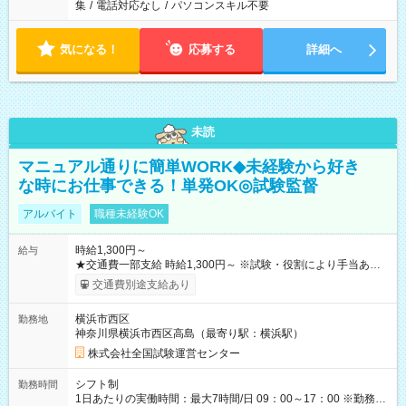
集
/
電話対応なし
/
パソコンスキル不要
気になる！
応募する
詳細へ
未読
マニュアル通りに簡単WORK◆未経験から好き
な時にお仕事できる！単発OK◎試験監督
アルバイト
職種未経験OK
時給1,300円～
給与
★交通費一部支給 時給1,300円～ ※試験・役割により手当あり
※勤務回数により昇給あり 【即給（前払い）オプションあ
交通費別途支給あり
り！】 希望される場合、勤務から1週間ほどで給与の一部を受け
取れます。 ※手数料418円がかかります。 【過去試験日の収入
横浜市西区
勤務地
例】 ・河合塾模擬試験 8:30～17:30（休憩1時間） 時給1,300円
神奈川県横浜市西区高島（最寄り駅：横浜駅）
×8時間＝日収10,400円＋交通費 ※当日の役割により時給＋100
円の場合あり ・国家試験 7:00～13:30（休憩なし） 時給1,300
株式会社全国試験運営センター
円（役割手当＋100円）×6時間＝日収8,400円＋交通費 【試用期
間】試用期間なし
シフト制
勤務時間
1日あたりの実働時間：最大7時間/日 09：00～17：00 ※勤務時