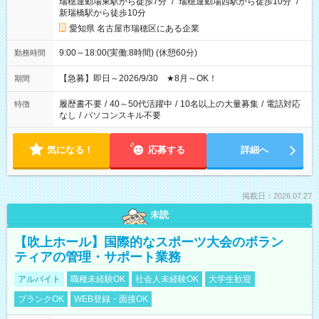
瑞穂運動場東駅から徒歩7分
/
瑞穂運動場西駅から徒歩10分
/
新瑞橋駅から徒歩10分
愛知県 名古屋市瑞穂区にある企業
9:00～18:00(実働:8時間) (休憩60分)
勤務時間
【急募】即日～2026/9/30 ★8月～OK！
期間
履歴書不要
/
40～50代活躍中
/
10名以上の大量募集
/
電話対応
特徴
なし
/
パソコンスキル不要
気になる！
応募する
詳細へ
掲載日：2026.07.27
未読
【吹上ホール】国際的なスポーツ大会のボラン
ティアの管理・サポート業務
アルバイト
職種未経験OK
社会人未経験OK
大学生歓迎
ブランクOK
WEB登録・面接OK