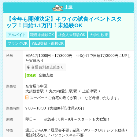
未読
【今年も開催決定】キウイの試食イベントスタ
ッフ！日給1.1万円！未経験OK
アルバイト
職種未経験OK
社会人未経験OK
大学生歓迎
ブランクOK
WEB登録・面接OK
日給1万1000円～1万3000円 ※3か月で日給1万3000円にUPし
給与
た実績あり
交通費別途支給あり
全額支給
交通費
名古屋市中区
勤務地
大須観音駅
/
丸の内(愛知県)駅
/
上前津駅
/
…
スーパー＊ご自宅の近くが良い、など考慮いたします。
9:00～18:30（実働8時間/休憩90分）
勤務時間
即日～ ※急募：8月～9月～スタートも大歓迎！
期間
週1日からOK
/
履歴書不要
/
副業・WワークOK
/
シフト勤務
/
特徴
電話対応なし
/
パソコンスキル不要