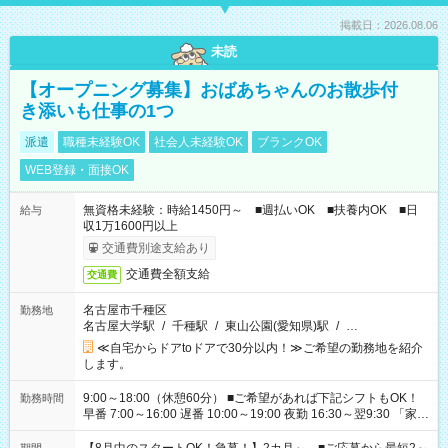
掲載日：2026.08.06
未読
【オープニング募集】おばあちゃんのお散歩付
き添いも仕事の1つ
派遣
職種未経験OK
社会人未経験OK
ブランクOK
WEB登録・面接OK
無資格未経験：時給1450円～ ■週払いOK ■扶養内OK ■日
給与
収1万1600円以上
交通費別途支給あり
交通費全額支給
交通費
名古屋市千種区
勤務地
名古屋大学駅
/
千種駅
/
東山公園(愛知県)駅
/
…
≪自宅からドアtoドアで30分以内！≫ご希望の勤務地を紹介
します。
9:00～18:00（休憩60分） ■ご希望があれば下記シフトもOK！
勤務時間
早番 7:00～16:00 遅番 10:00～19:00 夜勤 16:30～翌9:30 「家族
と休みを合わせたい」 「余裕を持って夕飯の準備がしたい」
「できれば残業はしたくない」 など、ご希望を教えてください