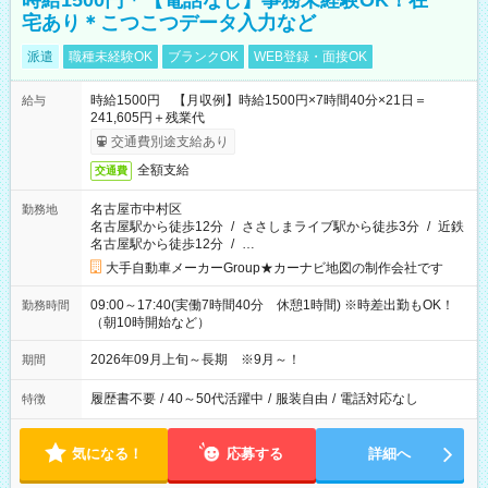
時給1500円＊【電話なし】事務未経験OK！在
宅あり＊こつこつデータ入力など
派遣
職種未経験OK
ブランクOK
WEB登録・面接OK
時給1500円 【月収例】時給1500円×7時間40分×21日＝
給与
241,605円＋残業代
交通費別途支給あり
全額支給
交通費
名古屋市中村区
勤務地
名古屋駅から徒歩12分
/
ささしまライブ駅から徒歩3分
/
近鉄
名古屋駅から徒歩12分
/
…
大手自動車メーカーGroup★カーナビ地図の制作会社です
09:00～17:40(実働7時間40分 休憩1時間) ※時差出勤もOK！
勤務時間
（朝10時開始など）
2026年09月上旬～長期 ※9月～！
期間
履歴書不要
/
40～50代活躍中
/
服装自由
/
電話対応なし
特徴
気になる！
応募する
詳細へ