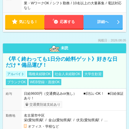
業・WワークOK
/
シフト勤務
/
10名以上の大量募集
/
電話対応
なし
気になる！
応募する
詳細へ
掲載日：2026.08.05
未読
《早く終わっても1日分の給料ゲット》好きな日
だけ＊備品運び！
アルバイト
職種未経験OK
社会人未経験OK
大学生歓迎
ブランクOK
WEB登録・面接OK
日給9600円（交通費込みor無し） ■日払いOK！ ■日給保証
給与
あり！
交通費別途支給あり
名古屋市中区
勤務地
栄(愛知県)駅
/
金山(愛知県)駅
/
伏見(愛知県)駅
/
…
オフィス・学校など