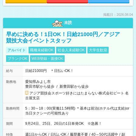
掲載日：2026.08.04
未読
早めに決める！1日OK！日給21000円／アジア
競技大会イベントスタッフ
アルバイト
職種未経験OK
社会人未経験OK
大学生歓迎
ブランクOK
WEB登録・面接OK
日給21000円 ＊日払いOK！
給与
愛知県みよし市
勤務地
豊田市駅から徒歩
/
新豊田駅から徒歩
アジア競技会スポーツ好きにはたまらない株式会社ビート 名
古屋支店
5：30～18：00(実働11.5時間) ＊基本は前泊(ホテル代は支給)or
勤務時間
当日タクシーの可能性あり
9月24日、25日、26日の1日単発OK ※急募！
期間
週1日からOK
/
日払いOK
/
履歴書不要
/
40～50代活躍中
/
副
特徴