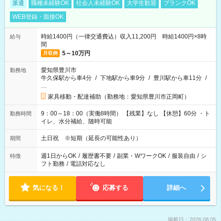
派遣
職種未経験OK
社会人未経験OK
大学生歓迎
ブランクOK
WEB登録・面接OK
時給1400円（一律交通費込）収入11,200円 時給1400円×8時
給与
間
5～10万円
月収例
愛知県豊川市
勤務地
牛久保駅から車4分
/
下地駅から車9分
/
豊川駅から車11分
/
…
家具移動・配達補助（勤務地：愛知県豊川市正岡町）
9：00～18：00（実働8時間） 【残業】なし 【休憩】60分 ・ト
勤務時間
イレ、水分補給、随時可能
土日祝 ※短期（延長の可能性あり）
期間
週1日からOK
/
履歴書不要
/
副業・WワークOK
/
服装自由
/
シ
特徴
フト勤務
/
電話対応なし
気になる！
応募する
詳細へ
掲載日：2026.08.05