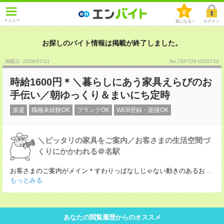
0
メニュー
気になる！
ログイン
お探しのバイト情報は掲載が終了しました。
掲載日 :2026
/
07
/
21
No.TSPT26-0335724
時給1600円＊＼暮らしにあう家具えらびのお
手伝い／朝ゆっくり＆まいにち定時
派遣
職種未経験OK
ブランクOK
WEB登録・面接OK
＼ピッタリの家具をご案内／お客さまの生活空間づ
くりにかかわれる＠名駅
お客さまのご案内がメイン＊すわりっぱなしじゃない動きのあるお
...
もっとみる
あなたの閲覧履歴からのオススメ