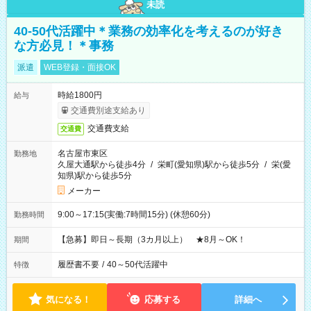
未読
40-50代活躍中＊業務の効率化を考えるのが好き
な方必見！＊事務
派遣
WEB登録・面接OK
時給1800円
給与
交通費別途支給あり
交通費支給
交通費
名古屋市東区
勤務地
久屋大通駅から徒歩4分
/
栄町(愛知県)駅から徒歩5分
/
栄(愛
知県)駅から徒歩5分
メーカー
9:00～17:15(実働:7時間15分) (休憩60分)
勤務時間
【急募】即日～長期（3カ月以上） ★8月～OK！
期間
履歴書不要
/
40～50代活躍中
特徴
気になる！
応募する
詳細へ