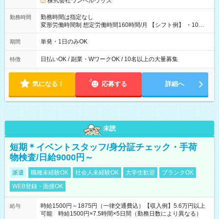
株式会社ワンベルウッズ
勤務時間は指定なし
勤務時間
変形労働時間制 想定労働時間160時間/月 【シフト例】 ・10：
00～20：00
単発・1日のみOK
期間
日払いOK / 副業・WワークOK / 10名以上の大量募集
特徴
気になる！
応募する
詳細へ
未読
短期＊イベントスタッフ/身分証チェック・手荷
物検査/日給9000円～
派遣
職種未経験OK
社会人未経験OK
大学生歓迎
ブランクOK
WEB登録・面接OK
時給1500円～1875円（一律交通費込）【収入例】5.6万円以上
給与
可能 時給1500円×7.5時間×5日間（勤務日数により異なる）