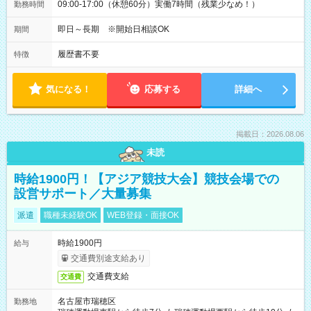
09:00-17:00（休憩60分）実働7時間（残業少なめ！）
勤務時間
即日～長期 ※開始日相談OK
期間
履歴書不要
特徴
気になる！
応募する
詳細へ
掲載日：2026.08.06
未読
時給1900円！【アジア競技大会】競技会場での
設営サポート／大量募集
派遣
職種未経験OK
WEB登録・面接OK
時給1900円
給与
交通費別途支給あり
交通費支給
交通費
名古屋市瑞穂区
勤務地