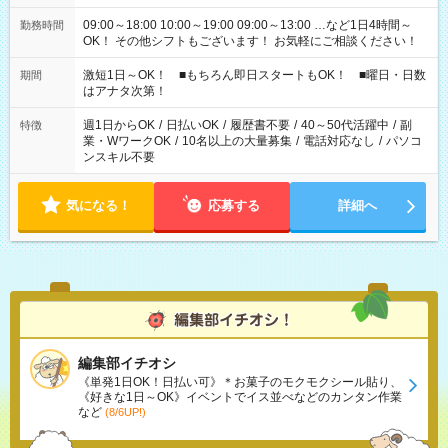
09:00～18:00 10:00～19:00 09:00～13:00 …など1日4時間～
勤務時間
OK！ その他シフトもございます！ お気軽にご相談ください！
激短1日～OK！ ■もちろん即日スタートもOK！ ■曜日・日数
期間
はアナタ次第！
週1日からOK
/
日払いOK
/
履歴書不要
/
40～50代活躍中
/
副
特徴
業・WワークOK
/
10名以上の大量募集
/
電話対応なし
/
パソコ
ンスキル不要
気になる！
応募する
詳細へ
編集部イチオシ
《単発1日OK！日払い可》＊お菓子のモクモクシール貼り、
《好きな1日～OK》イベントでイス並べなどのカンタン作業
など
(8/6UP!)