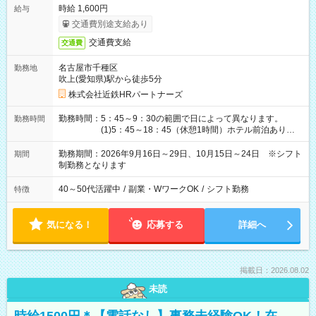
時給 1,600円
給与
交通費別途支給あり
交通費支給
交通費
名古屋市千種区
勤務地
吹上(愛知県)駅から徒歩5分
株式会社近鉄HRパートナーズ
勤務時間：5：45～9：30の範囲で日によって異なります。
勤務時間
(1)5：45～18：45（休憩1時間）ホテル前泊あり！
(2)6：00～19：00（休憩1時間）ホテル前泊あり！
(3)6：45～19：45（休憩1時間） (4)7：
勤務期間：2026年9月16日～29日、10月15日～24日 ※シフト
期間
30～20：30（休憩1時間） (5)8：30～18：00（休憩
制勤務となります
1時間） (6)9：30～21：30（休憩1時間）
40～50代活躍中
/
副業・WワークOK
/
シフト勤務
特徴
気になる！
応募する
詳細へ
掲載日：2026.08.02
未読