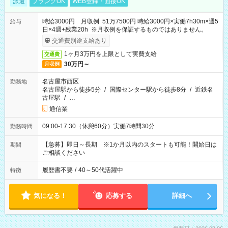
派遣
ブランクOK
WEB登録・面接OK
時給3000円 月収例 51万7500円 時給3000円×実働7h30m×週5
給与
日×4週+残業20h ※月収例を保証するものではありません。
交通費別途支給あり
1ヶ月3万円を上限として実費支給
交通費
30万円～
月収例
名古屋市西区
勤務地
名古屋駅から徒歩5分
/
国際センター駅から徒歩8分
/
近鉄名
古屋駅
/
…
通信業
09:00-17:30（休憩60分）実働7時間30分
勤務時間
【急募】即日～長期 ※1か月以内のスタートも可能！開始日は
期間
ご相談ください
履歴書不要
/
40～50代活躍中
特徴
気になる！
応募する
詳細へ