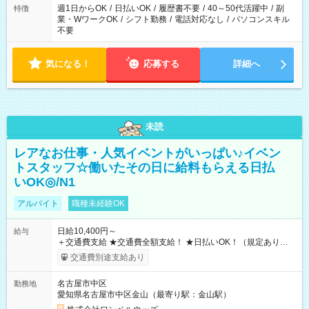
週1日からOK
/
日払いOK
/
履歴書不要
/
40～50代活躍中
/
副
特徴
業・WワークOK
/
シフト勤務
/
電話対応なし
/
パソコンスキル
不要
気になる！
応募する
詳細へ
未読
レアなお仕事・人気イベントがいっぱい♪イベン
トスタッフ☆働いたその日に給料もらえる日払
いOK◎/N1
アルバイト
職種未経験OK
日給10,400円～
給与
＋交通費支給 ★交通費全額支給！ ★日払いOK！（規定あり） ┗
働いたその日に現金GET♪ お仕事後はコンビニATMから 日払
交通費別途支給あり
い分を引き落とせます！ 【試用期間】試用期間なし
名古屋市中区
勤務地
愛知県名古屋市中区金山（最寄り駅：金山駅）