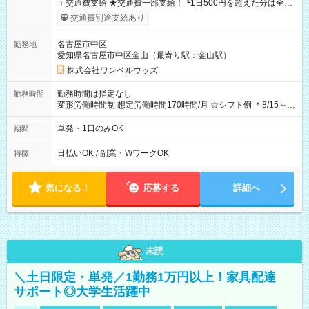
＋交通費支給 ★交通費一部支給！ ┗1日500円を超えた分は全額
支給！ ※往復500円以内の方は自己負担となります ★日払い
交通費別途支給あり
OK！（規定あり） ┗働いたその日に現金GET♪ お仕事後はコン
ビニATMから 日払い分を引き落とせます！ 【試用期間】試用
名古屋市中区
勤務地
期間なし
愛知県名古屋市中区金山（最寄り駅：金山駅）
株式会社ワンベルウッズ
勤務時間は指定なし
勤務時間
変形労働時間制 想定労働時間170時間/月 ☆シフト例 ＊8/15～
10/26 全日共通 08：00～12：00 17：00～21：00 ＊8/31
～9/19のみ下記シフトもあります！ 12：00～16：00 ＊9/6～
単発・1日のみOK
期間
10/6、10/11～26のみ下記シフトもあります！ 07：00～11：
00
日払いOK / 副業・WワークOK
特徴
気になる！
応募する
詳細へ
未読
＼土日限定・単発／1勤務1万円以上！家具配達
サポート◎大学生活躍中