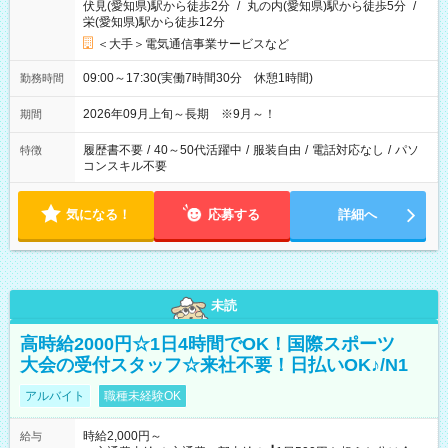
伏見(愛知県)駅から徒歩2分
/
丸の内(愛知県)駅から徒歩5分
/
栄(愛知県)駅から徒歩12分
＜大手＞電気通信事業サービスなど
09:00～17:30(実働7時間30分 休憩1時間)
勤務時間
2026年09月上旬～長期 ※9月～！
期間
履歴書不要
/
40～50代活躍中
/
服装自由
/
電話対応なし
/
パソ
特徴
コンスキル不要
気になる！
応募する
詳細へ
未読
高時給2000円☆1日4時間でOK！国際スポーツ
大会の受付スタッフ☆来社不要！日払いOK♪/N1
アルバイト
職種未経験OK
時給2,000円～
給与