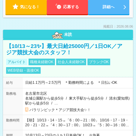
気になる！
応募する
詳細へ
掲載日：2026.08.06
未読
【10/13～23✨】最大日給25000円／1日OK／ア
ジア競技大会のスタッフ！
アルバイト
職種未経験OK
社会人未経験OK
ブランクOK
WEB登録・面接OK
日給1.1万円～2.5万円 ＊勤務時間による ＊日払いOK
給与
名古屋市北区
勤務地
名城公園駅から徒歩5分
/
東大手駅から徒歩5分
/
清水(愛知県)
駅から徒歩5分
/
…
パラリンピック＊アジア競技大会✨！
【朝】 10/13・14・15→「6：00～21：00」 10/16・17・19・
勤務時間
20・21・22→「4：30～17：00」 10/23→「5：30～16：00」
【夕方】 10/16・17・19～21→「17：00～26：00」
10/22→「17：00～24：30」 10/23→「16：00～23：00」 ＊
10月13日～23日のうち1日単発OK！ ※急募
期間