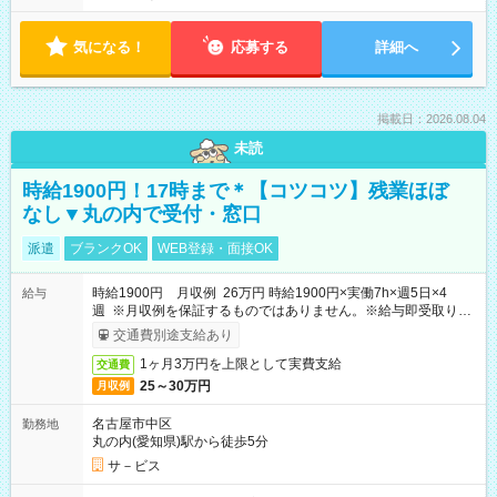
気になる！
応募する
詳細へ
掲載日：2026.08.04
未読
時給1900円！17時まで＊【コツコツ】残業ほぼ
なし▼丸の内で受付・窓口
派遣
ブランクOK
WEB登録・面接OK
時給1900円 月収例 26万円 時給1900円×実働7h×週5日×4
給与
週 ※月収例を保証するものではありません。※給与即受取りサ
ービス利用可（利用条件有）
交通費別途支給あり
1ヶ月3万円を上限として実費支給
交通費
25～30万円
月収例
名古屋市中区
勤務地
丸の内(愛知県)駅から徒歩5分
サ－ビス