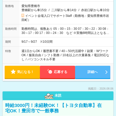
愛知県豊橋市
勤務地
豊橋駅から車15分
/
二川駅から車14分
/
赤岩口駅から車10分
イベント会場入口でサポートStaff（勤務地：愛知県豊橋市岩
田町）
勤務時間は、複数あり 05：00～15：30 07：30～22：30 08：
勤務時間
30～17：00 17：00～24：30 など ※実働8時間以上となる勤
務もあります。 【休憩】60分+他休憩あり 交替で取得します。
安全面に配慮しこまめな休憩があります。
9/17～9/27 ※10日間
期間
週1日からOK
/
履歴書不要
/
40～50代活躍中
/
副業・Wワーク
特徴
OK
/
服装自由
/
シフト勤務
/
10名以上の大量募集
/
電話対応な
し
/
パソコンスキル不要
気になる！
応募する
詳細へ
掲載日：2026.08.06
未読
時給3000円！未経験OK！【トヨタ自動車】在
宅OK！豊田市で一般事務