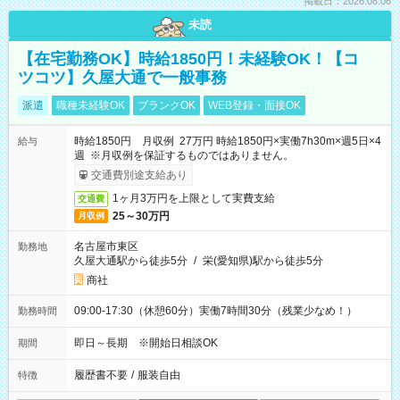
掲載日：2026.08.06
未読
【在宅勤務OK】時給1850円！未経験OK！【コ
ツコツ】久屋大通で一般事務
派遣
職種未経験OK
ブランクOK
WEB登録・面接OK
時給1850円 月収例 27万円 時給1850円×実働7h30m×週5日×4
給与
週 ※月収例を保証するものではありません。
交通費別途支給あり
1ヶ月3万円を上限として実費支給
交通費
25～30万円
月収例
名古屋市東区
勤務地
久屋大通駅から徒歩5分
/
栄(愛知県)駅から徒歩5分
商社
09:00-17:30（休憩60分）実働7時間30分（残業少なめ！）
勤務時間
即日～長期 ※開始日相談OK
期間
履歴書不要
/
服装自由
特徴