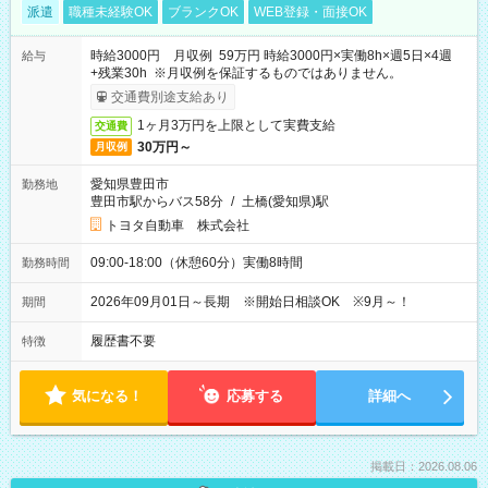
派遣
職種未経験OK
ブランクOK
WEB登録・面接OK
時給3000円 月収例 59万円 時給3000円×実働8h×週5日×4週
給与
+残業30h ※月収例を保証するものではありません。
交通費別途支給あり
1ヶ月3万円を上限として実費支給
交通費
30万円～
月収例
愛知県豊田市
勤務地
豊田市駅からバス58分
/
土橋(愛知県)駅
トヨタ自動車 株式会社
09:00-18:00（休憩60分）実働8時間
勤務時間
2026年09月01日～長期 ※開始日相談OK ※9月～！
期間
履歴書不要
特徴
気になる！
応募する
詳細へ
掲載日：2026.08.06