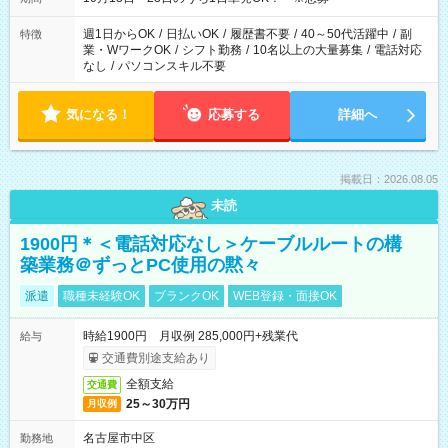
勤務時間に関して、面談時にしっかりお伝えします！ 朝だ
け、夕方だけ、などもOKです！
週1日からOK
/
日払いOK
/
履歴書不要
/
40～50代活躍中
/
副
特徴
業・WワークOK
/
シフト勤務
/
10名以上の大量募集
/
電話対応
なし
/
パソコンスキル不要
気になる！
応募する
詳細へ
掲載日：2026.08.05
未読
1900円＊＜電話対応なし＞ケーブルルートの構
築業務＠ずっとPC使用の黙々
派遣
職種未経験OK
ブランクOK
WEB登録・面接OK
時給1900円 月収例 285,000円+残業代
給与
交通費別途支給あり
全額支給
交通費
25～30万円
月収例
名古屋市中区
勤務地