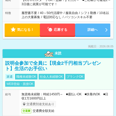
【8月中のスタートOK！急募！】2カ月～ ■ご応募から最短2～
期間
ね。 ※Wワーク希望の方へ 今ご覧のお仕事で希望する勤務時間
3日後に就業が可能です！
と、もう1つのお仕事の勤務時間。 合計で週40時間を超える場
合は応募できません。
履歴書不要
/
40～50代活躍中
/
服装自由
/
シフト勤務
/
10名以
特徴
上の大量募集
/
電話対応なし
/
パソコンスキル不要
気になる！
応募する
詳細へ
掲載日：2026.08.05
未読
説明会参加で全員に【現金2千円相当プレゼン
ト】生活のお手伝い
派遣
職種未経験OK
社会人未経験OK
ブランクOK
WEB登録・面接OK
無資格未経験：時給1450円～ ■週払いOK ■扶養内OK ■日
給与
収1万1600円以上
交通費別途支給あり
交通費全額支給
交通費