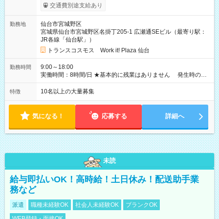
2,500円/日） ※残業代：残業発生時は1分単位で支給 ※研修中の
交通費別途支給あり
給与変動なし ＜ 収入例 ＞ ■週5日勤務の場合… 月収22万8,800
円以上可能 ※交通費別途支給 （時給1,300円×8時間×22日） ■週
仙台市宮城野区
勤務地
4日勤務の場合… 月収16万6,400円以上可能 ※交通費別途支給
宮城県仙台市宮城野区名掛丁205-1 広瀬通SEビル（最寄り駅：
（時給1,300円×8時間×16日） 【試用期間】試用期間なし
JR各線「仙台駅」）
トランスコスモス Work it! Plaza 仙台
9:00～18:00
勤務時間
実働時間：8時間/日 ★基本的に残業はありません 発生時の残
業代は1分単位で支給いたします
10名以上の大量募集
特徴
気になる！
応募する
詳細へ
未読
給与即払いOK！高時給！土日休み！配送助手業
務など
派遣
職種未経験OK
社会人未経験OK
ブランクOK
WEB登録・面接OK