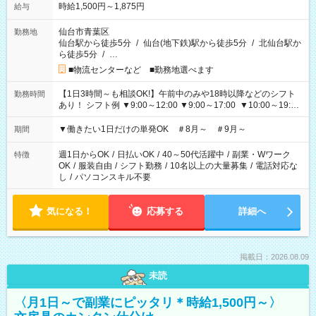
時給1,500円～1,875円
給与
仙台市青葉区
勤務地
仙台駅から徒歩5分
/
仙台(地下鉄)駅から徒歩5分
/
北仙台駅か
ら徒歩5分
/
…
■物流センターなど ■勤務地選べます
【1日3時間～も相談OK!】午前中のみや18時以降などのシフト
勤務時間
あり！ シフト例 ▼9:00～12:00 ▼9:00～17:00 ▼10:00～19:00
▼18:00～21:00
▼働きたい1日だけの単発OK ＃8月～ ＃9月～
期間
週1日からOK
/
日払いOK
/
40～50代活躍中
/
副業・Wワーク
特徴
OK
/
服装自由
/
シフト勤務
/
10名以上の大量募集
/
電話対応な
し
/
パソコンスキル不要
気になる！
応募する
詳細へ
掲載日：2026.08.09
未読
〈月1日～で副業にピッタリ＊時給1,500円～〉