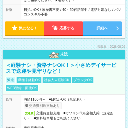
はご相談ください。★急募です！
日払いOK
/
履歴書不要
/
40～50代活躍中
/
電話対応なし
/
パソ
特徴
コンスキル不要
気になる！
応募する
詳細へ
掲載日：2026.08.09
未読
＜経験ナシ・資格ナシOK！＞小さめデイサービ
スで送迎や見守りなど！
派遣
職種未経験OK
社会人未経験OK
ブランクOK
WEB登録・面接OK
時給1100円～ ■日払いOK（規定あり）
給与
交通費別途支給あり
交通費全額支給 ■ガソリン代も全額支給（規定あ
交通費
り） ■無料駐車場もご相談ください