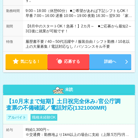
す。
9:00～18:00（休憩60分） ■ご希望があれば下記シフトもOK！
勤務時間
早番 7:00～16:00 遅番 10:00～19:00 夜勤 16:30～翌9:30 「家族
と休みを合わせたい」 「余裕を持って夕飯の準備がしたい」
「できれば残業はしたくない」 など、ご希望を教えてください
【8月中のスタートOK！急募！】2カ月～ ■ご応募から最短2～
期間
ね。 ※Wワーク希望の方へ 今ご覧のお仕事で希望する勤務時間
3日後に就業が可能です！
と、もう1つのお仕事の勤務時間。 合計で週40時間を超える場
合は応募できません。
履歴書不要
/
40～50代活躍中
/
服装自由
/
シフト勤務
/
10名以
特徴
上の大量募集
/
電話対応なし
/
パソコンスキル不要
気になる！
応募する
詳細へ
未読
【10月末まで短期】土日祝完全休み♪官公庁調
査票の不備確認／電話対応(1321000MR)
アルバイト
職種未経験OK
時給1,300円～
給与
※交通費：勤務地より1km以上の場合に支給（上限:5万円/月・