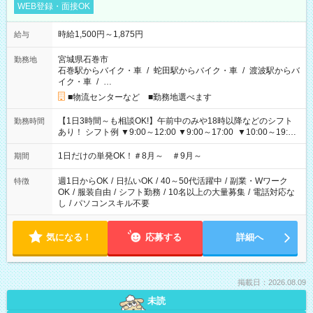
WEB登録・面接OK
時給1,500円～1,875円
給与
宮城県石巻市
勤務地
石巻駅からバイク・車
/
蛇田駅からバイク・車
/
渡波駅からバ
イク・車
/
…
■物流センターなど ■勤務地選べます
【1日3時間～も相談OK!】午前中のみや18時以降などのシフト
勤務時間
あり！ シフト例 ▼9:00～12:00 ▼9:00～17:00 ▼10:00～19:00
▼18:00～21:00
1日だけの単発OK！＃8月～ ＃9月～
期間
週1日からOK
/
日払いOK
/
40～50代活躍中
/
副業・Wワーク
特徴
OK
/
服装自由
/
シフト勤務
/
10名以上の大量募集
/
電話対応な
し
/
パソコンスキル不要
気になる！
応募する
詳細へ
掲載日：2026.08.09
未読