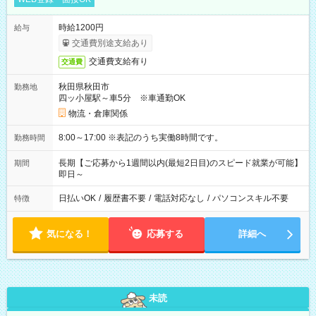
時給1200円
給与
交通費別途支給あり
交通費支給有り
交通費
秋田県秋田市
勤務地
四ッ小屋駅～車5分 ※車通勤OK
物流・倉庫関係
8:00～17:00 ※表記のうち実働8時間です。
勤務時間
長期【ご応募から1週間以内(最短2日目)のスピード就業が可能】
期間
即日～
日払いOK
/
履歴書不要
/
電話対応なし
/
パソコンスキル不要
特徴
気になる！
応募する
詳細へ
未読