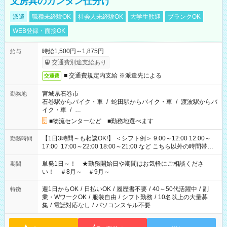
文房具のカンタン仕分け
派遣
職種未経験OK
社会人未経験OK
大学生歓迎
ブランクOK
WEB登録・面接OK
時給1,500円～1,875円
給与
交通費別途支給あり
■ 交通費規定内支給 ※派遣先による
交通費
宮城県石巻市
勤務地
石巻駅からバイク・車
/
蛇田駅からバイク・車
/
渡波駅からバ
イク・車
/
…
■物流センターなど ■勤務地選べます
【1日3時間～も相談OK!】 ＜シフト例＞ 9:00～12:00 12:00～
勤務時間
17:00 17:00～22:00 18:00～21:00 など こちら以外の時間帯も
お気軽にご相談ください！
単発1日～！ ★勤務開始日や期間はお気軽にご相談くださ
期間
い！ ＃8月～ ＃9月～
週1日からOK
/
日払いOK
/
履歴書不要
/
40～50代活躍中
/
副
特徴
業・WワークOK
/
服装自由
/
シフト勤務
/
10名以上の大量募
集
/
電話対応なし
/
パソコンスキル不要