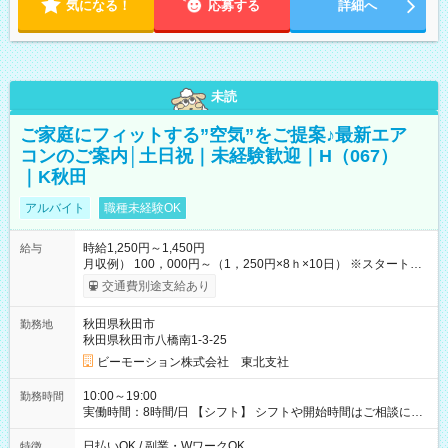
気になる！
応募する
詳細へ
未読
ご家庭にフィットする”空気”をご提案♪最新エア
コンのご案内│土日祝｜未経験歓迎｜H（067）
｜K秋田
アルバイト
職種未経験OK
時給1,250円～1,450円
給与
月収例） 100，000円～（1，250円×8ｈ×10日） ※スタート時
給は経験・能力等を考慮 【給与支給日】 月末締めの翌月15日払
交通費別途支給あり
い ＊15日が土日祝の場合は前日の平日 ＊日払いも選べます！
【交通費】 全額支給 ・公共交通機関の往復代 ・マイカー通勤の
秋田県秋田市
勤務地
場合ガソリン代を支給（勤務地などの条件・規定あり） 【試用
秋田県秋田市八橋南1-3-25
期間】試用期間なし
ビーモーション株式会社 東北支社
10:00～19:00
勤務時間
実働時間：8時間/日 【シフト】 シフトや開始時間はご相談に応
じます。 【休憩】 休憩60分（昼40分/夕方20分） 【残業】 残業
はほぼありません。
日払いOK / 副業・WワークOK
特徴