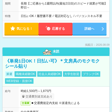
長期【ご応募から1週間以内(最短2日目)のスピード就業が可能】
期間
即日～
日払いOK
/
履歴書不要
/
電話対応なし
/
パソコンスキル不要
特徴
気になる！
応募する
詳細へ
掲載日：2026.08.09
未読
《単発1日OK！日払い可》＊文房具のモクモク
シール貼り
派遣
職種未経験OK
社会人未経験OK
大学生歓迎
ブランクOK
WEB登録・面接OK
時給1,500円～1,875円
給与
交通費別途支給あり
■ 交通費規定内支給 ※派遣先による
交通費