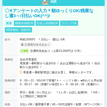
未読
〇✕アンケートの入力＊朝ゆっくりOK/残業な
し週3～/日払いOK(^^)/
派遣
職種未経験OK
社会人未経験OK
ブランクOK
WEB登録・面接OK
時給1600円 ＊日払い・週払いOK
給与
交通費別途支給あり
交通時支給あり（上限15,000円まで/月）
交通費
仙台市青葉区
勤務地
青葉通一番町駅から徒歩5分
/
あおば通駅から徒歩7分
/
仙台
駅から徒歩8分
/
…
青葉通一番町駅周辺に拠点を置く、事務センターです。
9：00～21：00の中で実働7ｈ～ ＜シフト例＞ ●終わりも早め派
勤務時間
9：00-17：00（実働7ｈ/休憩1ｈ） 9：00-18：00（実働8ｈ/休
憩1ｈ） 10：00-19：00（実働8ｈ/休憩1ｈ） ●朝ゆっくり派
11：00-20：00（実働8ｈ/休憩1ｈ） 12：00-20：00（実働7ｈ/
即日～長期（3ヶ月以上） ＊1ヶ月～お試し短期OK ＊9月～
期間
休憩1ｈ） 12：00-21：00（実働8ｈ/休憩1ｈ） 13：00-22：
など開始日ご相談OK
00（実働8ｈ/休憩1ｈ） ＊時間帯固定OK
日払いOK
/
履歴書不要
/
40～50代活躍中
/
副業・WワークOK
/
特徴