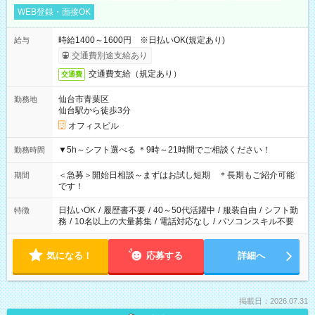
WEB登録・面接OK
時給1400～1600円 ※日払いOK(規定あり)
給与
交通費別途支給あり
交通費支給（規定あり）
交通費
仙台市青葉区
勤務地
仙台駅から徒歩3分
オフィスビル
▼5h～シフト選べる ＊9時～21時間でご相談ください！
勤務時間
＜急募＞開始日相談～まずはお試し短期 ＊長期もご紹介可能
期間
です！
日払いOK
/
履歴書不要
/
40～50代活躍中
/
服装自由
/
シフト勤
特徴
務
/
10名以上の大量募集
/
電話対応なし
/
パソコンスキル不要
気になる！
応募する
詳細へ
掲載日：2026.07.31