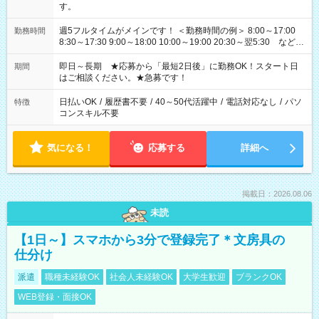
す。
週5フルタイムがメインです！ ＜勤務時間の例＞ 8:00～17:00
勤務時間
8:30～17:30 9:00～18:00 10:00～19:00 20:30～翌5:30 など ★
その他にも勤務時間多数！ 日勤のみ、残業なし、交替制など
ご希望を教えてください！
即日～長期 ★応募から「最短2日後」に勤務OK！スタート日
期間
はご相談ください。★急募です！
日払いOK
/
履歴書不要
/
40～50代活躍中
/
電話対応なし
/
パソ
特徴
コンスキル不要
気になる！
応募する
詳細へ
掲載日：2026.08.06
未読
【1日～】スマホから3分で登録完了＊文房具の
仕分け
派遣
職種未経験OK
社会人未経験OK
大学生歓迎
ブランクOK
WEB登録・面接OK