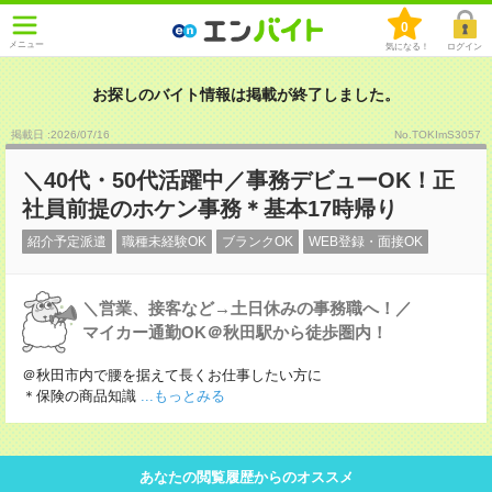
0
メニュー
気になる！
ログイン
お探しのバイト情報は掲載が終了しました。
掲載日 :2026
/
07
/
16
No.TOKImS3057
＼40代・50代活躍中／事務デビューOK！正
社員前提のホケン事務＊基本17時帰り
紹介予定派遣
職種未経験OK
ブランクOK
WEB登録・面接OK
＼営業、接客など→土日休みの事務職へ！／
マイカー通勤OK＠秋田駅から徒歩圏内！
＠秋田市内で腰を据えて長くお仕事したい方に
＊保険の商品知識
...もっとみる
あなたの閲覧履歴からのオススメ