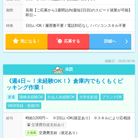
長期【ご応募から1週間以内(最短2日目)のスピード就業が可能】
期間
即日～
日払いOK
/
履歴書不要
/
電話対応なし
/
パソコンスキル不要
特徴
気になる！
応募する
詳細へ
掲載日：2026.08.06
未読
《週4日～！未経験OK！》倉庫内でもくもくピ
ッキング作業！
派遣
職種未経験OK
社会人未経験OK
大学生歓迎
ブランクOK
WEB登録・面接OK
時給1200円～ ※日払いOK(規定あり) ※スキルにより応相談
給与
交通費別途支給あり
交通費支給（規定あり）
交通費