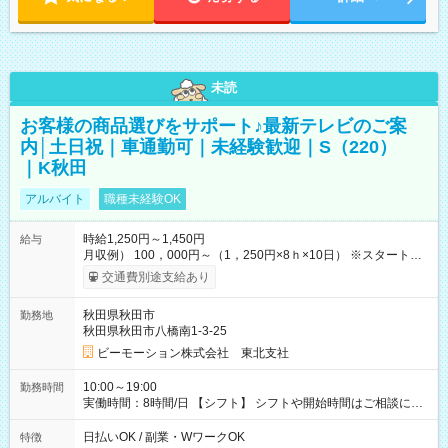
未読
お客様の商品選びをサポート♪最新テレビのご案
内│土日祝｜車通勤可｜未経験歓迎｜S（220）
｜K秋田
アルバイト
職種未経験OK
時給1,250円～1,450円
給与
月収例） 100，000円～（1，250円×8ｈ×10日） ※スタート時
給は経験・能力等を考慮 【給与支給日】 月末締めの翌月15日払
交通費別途支給あり
い ＊15日が土日祝の場合は前日の平日 ＊日払いも選べます！
【交通費】 全額支給 ・公共交通機関の往復代 ・マイカー通勤の
秋田県秋田市
勤務地
場合ガソリン代を支給（勤務地などの条件・規定あり） 【試用
秋田県秋田市八橋南1-3-25
期間】試用期間なし
ビーモーション株式会社 東北支社
10:00～19:00
勤務時間
実働時間：8時間/日 【シフト】 シフトや開始時間はご相談に応
じます。 【休憩】 休憩60分 ※昼40分/夕方20分 【残業】 残業は
ほぼありません。
日払いOK / 副業・WワークOK
特徴