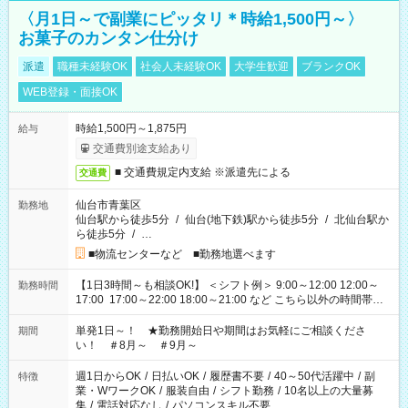
〈月1日～で副業にピッタリ＊時給1,500円～〉
お菓子のカンタン仕分け
派遣
職種未経験OK
社会人未経験OK
大学生歓迎
ブランクOK
WEB登録・面接OK
時給1,500円～1,875円
給与
交通費別途支給あり
■ 交通費規定内支給 ※派遣先による
交通費
仙台市青葉区
勤務地
仙台駅から徒歩5分
/
仙台(地下鉄)駅から徒歩5分
/
北仙台駅か
ら徒歩5分
/
…
■物流センターなど ■勤務地選べます
【1日3時間～も相談OK!】 ＜シフト例＞ 9:00～12:00 12:00～
勤務時間
17:00 17:00～22:00 18:00～21:00 など こちら以外の時間帯も
お気軽にご相談ください！
単発1日～！ ★勤務開始日や期間はお気軽にご相談くださ
期間
い！ ＃8月～ ＃9月～
週1日からOK
/
日払いOK
/
履歴書不要
/
40～50代活躍中
/
副
特徴
業・WワークOK
/
服装自由
/
シフト勤務
/
10名以上の大量募
集
/
電話対応なし
/
パソコンスキル不要