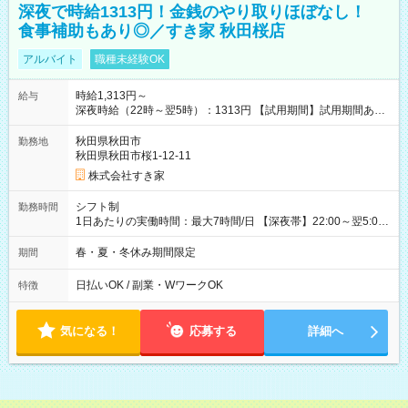
深夜で時給1313円！金銭のやり取りほぼなし！
食事補助もあり◎／すき家 秋田桜店
アルバイト
職種未経験OK
時給1,313円～
給与
深夜時給（22時～翌5時）：1313円 【試用期間】試用期間あり
試用期間の長さ：1ヶ月 雇用形態、給与は本採用時と同じです。
試用期間の実態は30日（※条件変更なし）ですが、切り上げで
秋田県秋田市
勤務地
一ヶ月とさせていただきます。 研修制度あり：15時間(研修中も
秋田県秋田市桜1-12-11
同時給）
株式会社すき家
シフト制
勤務時間
1日あたりの実働時間：最大7時間/日 【深夜帯】22:00～翌5:00
週2日～・1日2h～OK◎ ※22:00から翌5:00までは18歳以上の方
のみ勤務可能です（18歳未満の深夜業務禁止のため） ★深夜で
春・夏・冬休み期間限定
期間
も安心して働けます★ すき家では、ワンオペを禁止していま
す。 必ず、2名以上での勤務を行いますので、安心して働けま
日払いOK / 副業・WワークOK
特徴
す。
気になる！
応募する
詳細へ