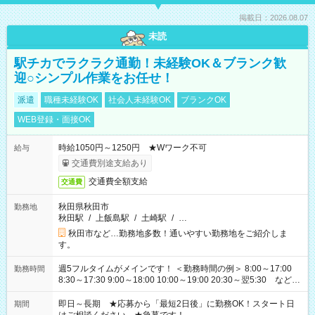
掲載日：2026.08.07
未読
駅チカでラクラク通勤！未経験OK＆ブランク歓
迎○シンプル作業をお任せ！
派遣
職種未経験OK
社会人未経験OK
ブランクOK
WEB登録・面接OK
時給1050円～1250円 ★Wワーク不可
給与
交通費別途支給あり
交通費全額支給
交通費
秋田県秋田市
勤務地
秋田駅
/
上飯島駅
/
土崎駅
/
…
秋田市など…勤務地多数！通いやすい勤務地をご紹介しま
す。
週5フルタイムがメインです！ ＜勤務時間の例＞ 8:00～17:00
勤務時間
8:30～17:30 9:00～18:00 10:00～19:00 20:30～翌5:30 など ★
その他にも勤務時間多数！ 日勤のみ、残業なし、交替制など
ご希望を教えてください！
即日～長期 ★応募から「最短2日後」に勤務OK！スタート日
期間