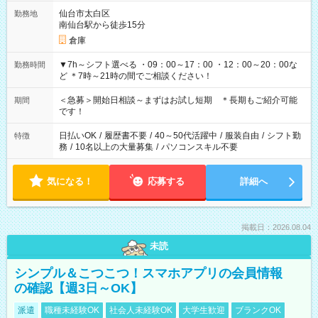
仙台市太白区
勤務地
南仙台駅から徒歩15分
倉庫
▼7h～シフト選べる ・09：00～17：00 ・12：00～20：00な
勤務時間
ど ＊7時～21時の間でご相談ください！
＜急募＞開始日相談～まずはお試し短期 ＊長期もご紹介可能
期間
です！
日払いOK
/
履歴書不要
/
40～50代活躍中
/
服装自由
/
シフト勤
特徴
務
/
10名以上の大量募集
/
パソコンスキル不要
気になる！
応募する
詳細へ
掲載日：2026.08.04
未読
シンプル＆こつこつ！スマホアプリの会員情報
の確認【週3日～OK】
派遣
職種未経験OK
社会人未経験OK
大学生歓迎
ブランクOK