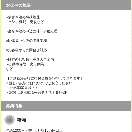
お仕事の概要
○損害保険の事務処理
└申込、満期、更改など
○生命保険の申込に伴う事務処理
○団体扱い保険の管理業務
○お客様からの問合せ対応
○既存のお客様へ更新のご案内
└自動車保険、火災保険
など
【ご勤務決定後に損保資格を取得して頂きます】
※難しい試験ではないのでご安心ください
・合格率90％以上！
・試験は選択式＆一部テキスト参照OK
募集情報
給与
時給1200円＋交 #月収15万円以上