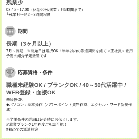
残業少
08:45～17:00（休憩60分/残業：月5時間まで）
└残業月平均2～3時間程度
期間
長期（3ヶ月以上）
7月～長期 ※開始日は選択OK！半年以内の派遣期間を経て＜正社員＞登用
予定の紹介予定派遣です
応募資格・条件
職種未経験OK / ブランクOK / 40～50代活躍中 /
WEB登録・面接OK
未経験OK
◆パソコン：基本操作（パワーポイント資料作成、エクセル・ワード新規作
成）
※労働条件の詳細は紹介時にお伝えします。
※就業ブランク1年程度ご相談可能！
#初めての派遣歓迎