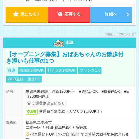
気になる！
応募する
詳細へ
掲載日：2026.08.07
未読
【オープニング募集】おばあちゃんのお散歩付
き添いも仕事の1つ
派遣
職種未経験OK
社会人未経験OK
ブランクOK
WEB登録・面接OK
無資格未経験：時給1200円～ ■週払いOK ■扶養内OK ■日
給与
収9600円以上
交通費別途支給あり
交通費全額支給（ガソリン代もOK！）
交通費
福島県二本松市
勤務地
二本松駅
/
杉田(福島県)駅
/
安達駅
≪車通勤もOK！≫ご自宅近くでご希望の勤務地を紹介しま