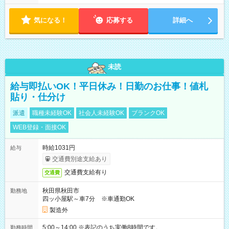
気になる！
応募する
詳細へ
未読
給与即払いOK！平日休み！日勤のお仕事！値札
貼り・仕分け
派遣
職種未経験OK
社会人未経験OK
ブランクOK
WEB登録・面接OK
時給1031円
給与
交通費別途支給あり
交通費支給有り
交通費
秋田県秋田市
勤務地
四ッ小屋駅～車7分 ※車通勤OK
製造外
5:00～14:00 ※表記のうち実働8時間です。
勤務時間