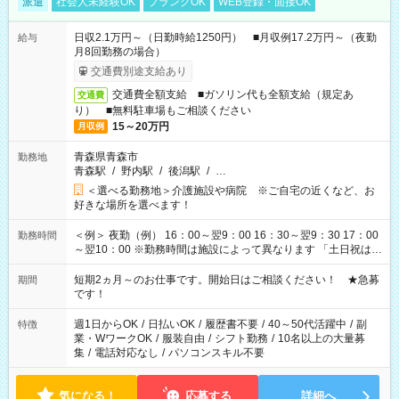
派遣
社会人未経験OK
ブランクOK
WEB登録・面接OK
日収2.1万円～（日勤時給1250円） ■月収例17.2万円～（夜勤
給与
月8回勤務の場合）
交通費別途支給あり
交通費全額支給 ■ガソリン代も全額支給（規定あ
交通費
り） ■無料駐車場もご相談ください
15～20万円
月収例
青森県青森市
勤務地
青森駅
/
野内駅
/
後潟駅
/
…
＜選べる勤務地＞介護施設や病院 ※ご自宅の近くなど、お
好きな場所を選べます！
＜例＞ 夜勤（例） 16：00～翌9：00 16：30～翌9：30 17：00
勤務時間
～翌10：00 ※勤務時間は施設によって異なります 「土日祝は休
みたい」 「しっかり稼ぎたい」 「もう少し遅い時間から始めた
い」など ご希望にあったお仕事をご案内いたします。 ※未経験
短期2ヵ月～のお仕事です。開始日はご相談ください！ ★急募
期間
の方の場合は1～2ヶ月間は日中での仕事を経験いただき、 お
です！
仕事に慣れてからの夜勤になります。 ★家庭の都合でお休みが
必要な場合も遠慮なくご相談ください。
週1日からOK
/
日払いOK
/
履歴書不要
/
40～50代活躍中
/
副
特徴
業・WワークOK
/
服装自由
/
シフト勤務
/
10名以上の大量募
集
/
電話対応なし
/
パソコンスキル不要
気になる！
応募する
詳細へ