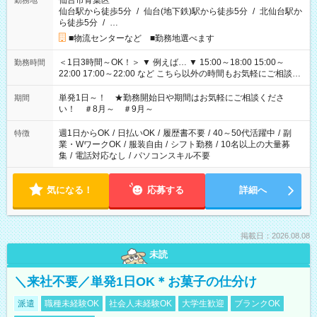
仙台市青葉区
勤務地
仙台駅から徒歩5分
/
仙台(地下鉄)駅から徒歩5分
/
北仙台駅か
ら徒歩5分
/
…
■物流センターなど ■勤務地選べます
＜1日3時間～OK！＞ ▼ 例えば… ▼ 15:00～18:00 15:00～
勤務時間
22:00 17:00～22:00 など こちら以外の時間もお気軽にご相談く
ださい！
単発1日～！ ★勤務開始日や期間はお気軽にご相談くださ
期間
い！ ＃8月～ ＃9月～
週1日からOK
/
日払いOK
/
履歴書不要
/
40～50代活躍中
/
副
特徴
業・WワークOK
/
服装自由
/
シフト勤務
/
10名以上の大量募
集
/
電話対応なし
/
パソコンスキル不要
気になる！
応募する
詳細へ
掲載日：2026.08.08
未読
＼来社不要／単発1日OK＊お菓子の仕分け
派遣
職種未経験OK
社会人未経験OK
大学生歓迎
ブランクOK