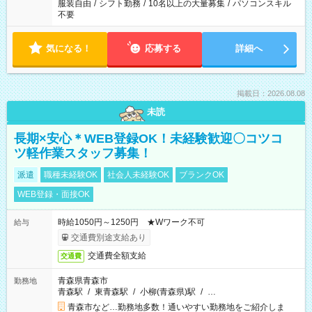
服装自由
/
シフト勤務
/
10名以上の大量募集
/
パソコンスキル
不要
気になる！
応募する
詳細へ
掲載日：2026.08.08
未読
長期×安心＊WEB登録OK！未経験歓迎〇コツコ
ツ軽作業スタッフ募集！
派遣
職種未経験OK
社会人未経験OK
ブランクOK
WEB登録・面接OK
時給1050円～1250円 ★Wワーク不可
給与
交通費別途支給あり
交通費全額支給
交通費
青森県青森市
勤務地
青森駅
/
東青森駅
/
小柳(青森県)駅
/
…
青森市など…勤務地多数！通いやすい勤務地をご紹介しま