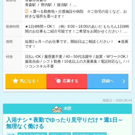
青森県青森市
勤務地
青森駅
/
野内駅
/
後潟駅
/
…
＜選べる勤務地＞介護施設や病院 ※ご自宅の近くなど、お
好きな場所を選べます！
★1日4時間～OK！ （例）9:00～18:00のあいだ もちろん1日8時
勤務時間
間のお仕事もご紹介可能です！ご希望をお聞かせください！ ★
家庭の都合でお休みが必要な場合も遠慮なくご相談ください。
※週最低15時間以上の勤務が必要です
短期2ヵ月～のお仕事です。開始日はご相談ください！ ★急募
期間
です！
日払いOK
/
履歴書不要
/
40～50代活躍中
/
副業・WワークOK
/
特徴
服装自由
/
シフト勤務
/
10名以上の大量募集
/
電話対応なし
/
パ
ソコンスキル不要
気になる！
応募する
詳細へ
掲載日：2026.08.04
未読
入浴ナシ＊夜勤でゆったり見守りだけ＊週1日～
無理なく働ける