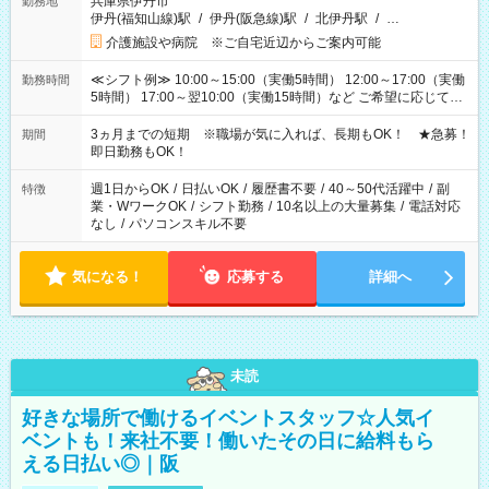
兵庫県伊丹市
勤務地
伊丹(福知山線)駅
/
伊丹(阪急線)駅
/
北伊丹駅
/
…
介護施設や病院 ※ご自宅近辺からご案内可能
≪シフト例≫ 10:00～15:00（実働5時間） 12:00～17:00（実働
勤務時間
5時間） 17:00～翌10:00（実働15時間）など ご希望に応じて、
働く時間は調整できます！ お気軽に担当へ相談ください！
3ヵ月までの短期 ※職場が気に入れば、長期もOK！ ★急募！
期間
即日勤務もOK！
週1日からOK
/
日払いOK
/
履歴書不要
/
40～50代活躍中
/
副
特徴
業・WワークOK
/
シフト勤務
/
10名以上の大量募集
/
電話対応
なし
/
パソコンスキル不要
気になる！
応募する
詳細へ
未読
好きな場所で働けるイベントスタッフ☆人気イ
ベントも！来社不要！働いたその日に給料もら
える日払い◎｜阪