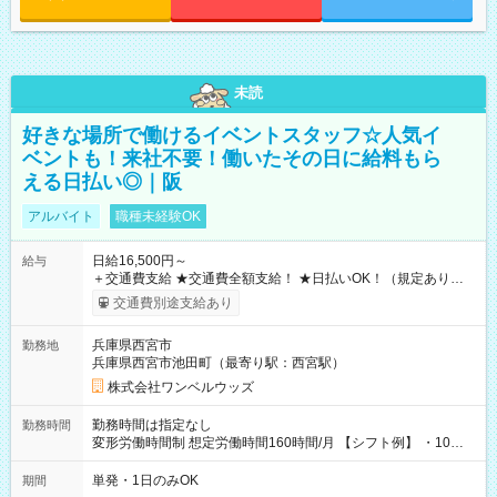
未読
好きな場所で働けるイベントスタッフ☆人気イ
ベントも！来社不要！働いたその日に給料もら
える日払い◎｜阪
アルバイト
職種未経験OK
日給16,500円～
給与
＋交通費支給 ★交通費全額支給！ ★日払いOK！（規定あり） ┗
働いたその日に現金GET♪ お仕事後はコンビニATMから 日払
交通費別途支給あり
い分を引き落とせます！ 【試用期間】試用期間なし
兵庫県西宮市
勤務地
兵庫県西宮市池田町（最寄り駅：西宮駅）
株式会社ワンベルウッズ
勤務時間は指定なし
勤務時間
変形労働時間制 想定労働時間160時間/月 【シフト例】 ・10：
00～20：00
単発・1日のみOK
期間