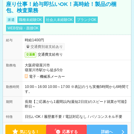
座り仕事！給与即払いOK！高時給！製品の梱
包、検査業務
派遣
職種未経験OK
社会人未経験OK
ブランクOK
WEB登録・面接OK
時給1400円
給与
交通費別途支給あり
交通費支給有り
交通費
大阪府寝屋川市
勤務地
寝屋川市駅から徒歩5分
電子・機械系メーカー
10:00～16:00 10:00～17:00 ※表記のうち実働5時間から6時間で
勤務時間
す。
長期【ご応募から1週間以内(最短2日目)のスピード就業が可能】
期間
即日～
日払いOK
/
履歴書不要
/
電話対応なし
/
パソコンスキル不要
特徴
気になる！
応募する
詳細へ