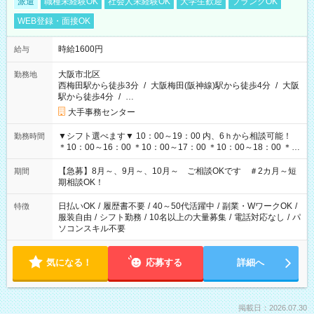
派遣
職種未経験OK
社会人未経験OK
大学生歓迎
ブランクOK
WEB登録・面接OK
時給1600円
給与
大阪市北区
勤務地
西梅田駅から徒歩3分
/
大阪梅田(阪神線)駅から徒歩4分
/
大阪
駅から徒歩4分
/
…
大手事務センター
▼シフト選べます▼ 10：00～19：00 内、6ｈから相談可能！
勤務時間
＊10：00～16：00 ＊10：00～17：00 ＊10：00～18：00 ＊
11：00～19：00 ＊12：00～19：00 ＊13：00～19：00
【急募】8月～、9月～、10月～ ご相談OKです ＃2カ月～短
期間
期相談OK！
日払いOK
/
履歴書不要
/
40～50代活躍中
/
副業・WワークOK
/
特徴
服装自由
/
シフト勤務
/
10名以上の大量募集
/
電話対応なし
/
パ
ソコンスキル不要
気になる！
応募する
詳細へ
掲載日：2026.07.30