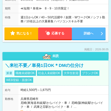
≪短期＊単発≫ 8・9・10月限定！
期間
週1日からOK
/
40～50代活躍中
/
副業・WワークOK
/
シフト勤
特徴
務
/
10名以上の大量募集
/
パソコンスキル不要
気になる！
応募する
詳細へ
掲載日：2026.08.05
未読
＼来社不要／単発1日OK＊DMの仕分け
派遣
職種未経験OK
社会人未経験OK
大学生歓迎
ブランクOK
WEB登録・面接OK
時給1,500円～1,875円
給与
兵庫県尼崎市
勤務地
尼崎(東海道本線)駅からバイク・車
/
尼崎(阪神線)駅からバイ
ク・車
/
武庫之荘駅からバイク・車
/
…