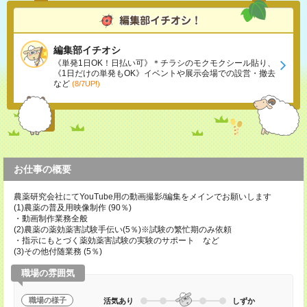
編集部イチオシ
《単発1日OK！日払い可》＊チラシのモクモクシール貼り、
《1日だけの単発もOK》イベントや展示会場での設営・撤去
など
(8/7UP!)
お仕事の概要
農薬研究会社にてYouTube用の動画撮影/編集をメインでお願いします
(1)農薬の普及用映像制作 (90％)
・動画制作業務全般
(2)農薬の薬効薬害試験手伝い(5％)※試験の繁忙期のみ依頼
・指示にもとづく薬効薬害試験の実験のサポート など
(3)その他付随業務 (5％)
職場の雰囲気
職場の様子
活気あり
しずか