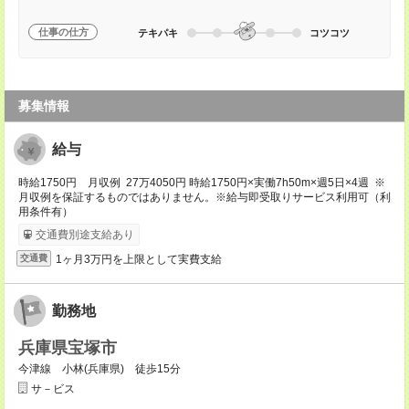
仕事の仕方
テキパキ
コツコツ
募集情報
給与
時給1750円 月収例 27万4050円 時給1750円×実働7h50m×週5日×4週 ※
月収例を保証するものではありません。※給与即受取りサービス利用可（利
用条件有）
交通費別途支給あり
1ヶ月3万円を上限として実費支給
交通費
勤務地
兵庫県宝塚市
今津線 小林(兵庫県) 徒歩15分
サ－ビス