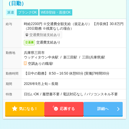
（日勤）
派遣
ブランクOK
WEB登録・面接OK
時給2200円 ※交通費全額支給（規定あり） 【月収例】30.8万円
給与
（20日勤務 ※残業なしの場合）
交通費別途支給あり
交通費支給あり
交通費
兵庫県三田市
勤務地
ウッディタウン中央駅
/
新三田駅
/
三田(兵庫県)駅
空調ありの職場!
【日中の勤務】 8:50～16:50 休憩60分 [実働]7時間00分
勤務時間
2026年9月上旬～長期
期間
日払いOK
/
履歴書不要
/
電話対応なし
/
パソコンスキル不要
特徴
気になる！
応募する
詳細へ