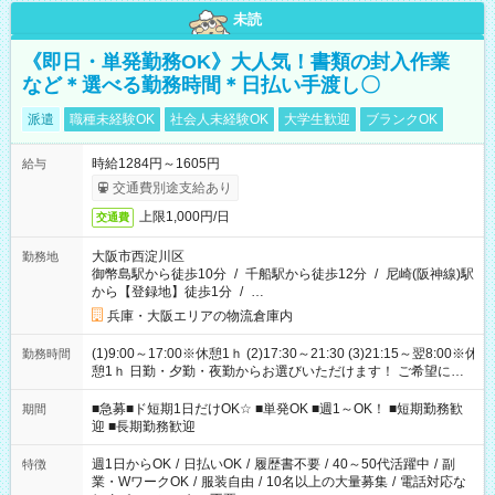
未読
《即日・単発勤務OK》大人気！書類の封入作業
など＊選べる勤務時間＊日払い手渡し〇
派遣
職種未経験OK
社会人未経験OK
大学生歓迎
ブランクOK
時給1284円～1605円
給与
交通費別途支給あり
上限1,000円/日
交通費
大阪市西淀川区
勤務地
御幣島駅から徒歩10分
/
千船駅から徒歩12分
/
尼崎(阪神線)駅
から【登録地】徒歩1分
/
…
兵庫・大阪エリアの物流倉庫内
(1)9:00～17:00※休憩1ｈ (2)17:30～21:30 (3)21:15～翌8:00※休
勤務時間
憩1ｈ 日勤・夕勤・夜勤からお選びいただけます！ ご希望に合
わせて働けるお仕事です(*^^*) 【その他選べる勤務時間】 8-17
時/9-17時/9-18時/10-18時/11-21時/18-22時/20-翌4時/21-翌5
■急募■ド短期1日だけOK☆ ■単発OK ■週1～OK！ ■短期勤務歓
期間
時/22-翌6時/0-翌8時 ご自身のご都合で選んで頂ける完全自由シ
迎 ■長期勤務歓迎
フト！
週1日からOK
/
日払いOK
/
履歴書不要
/
40～50代活躍中
/
副
特徴
業・WワークOK
/
服装自由
/
10名以上の大量募集
/
電話対応な