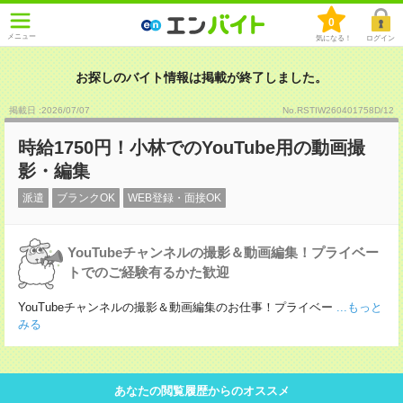
0
メニュー
気になる！
ログイン
お探しのバイト情報は掲載が終了しました。
掲載日 :2026
/
07
/
07
No.RSTIW260401758D/12
時給1750円！小林でのYouTube用の動画撮
影・編集
派遣
ブランクOK
WEB登録・面接OK
YouTubeチャンネルの撮影＆動画編集！プライベー
トでのご経験有るかた歓迎
YouTubeチャンネルの撮影＆動画編集のお仕事！プライベー
...もっと
みる
あなたの閲覧履歴からのオススメ