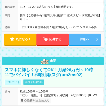
8:15～17:20 ※表記のうち実働8時間です。
勤務時間
長期【ご応募から1週間以内(最短2日目)のスピード就業が可能】
期間
即日～
日払いOK
/
履歴書不要
/
電話対応なし
/
パソコンスキル不要
特徴
気になる！
応募する
詳細へ
未読
スマホに詳しくなくてOK！月給26万円～19時
半でバイバイ！和歌山駅スグ(um2ms02)
アルバイト
職種未経験OK
時給1,600円～1,600円
給与
日払い、週払い可（規定有り）月収例：26万8800円（8h×21
日） 【試用期間】試用期間なし
交通費別途支給あり