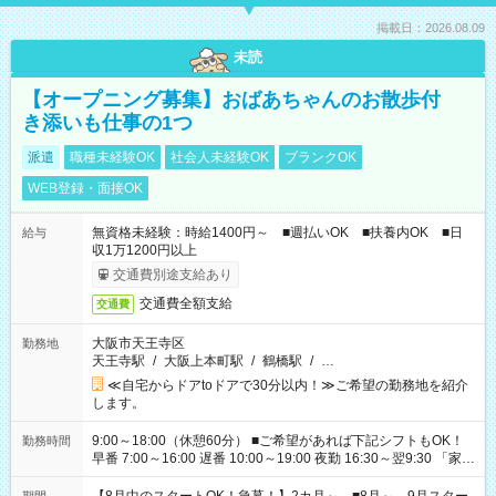
掲載日：2026.08.09
未読
【オープニング募集】おばあちゃんのお散歩付
き添いも仕事の1つ
派遣
職種未経験OK
社会人未経験OK
ブランクOK
WEB登録・面接OK
無資格未経験：時給1400円～ ■週払いOK ■扶養内OK ■日
給与
収1万1200円以上
交通費別途支給あり
交通費全額支給
交通費
大阪市天王寺区
勤務地
天王寺駅
/
大阪上本町駅
/
鶴橋駅
/
…
≪自宅からドアtoドアで30分以内！≫ご希望の勤務地を紹介
します。
9:00～18:00（休憩60分） ■ご希望があれば下記シフトもOK！
勤務時間
早番 7:00～16:00 遅番 10:00～19:00 夜勤 16:30～翌9:30 「家族
と休みを合わせたい」 「余裕を持って夕飯の準備がしたい」
「できれば残業はしたくない」 など、ご希望を教えてください