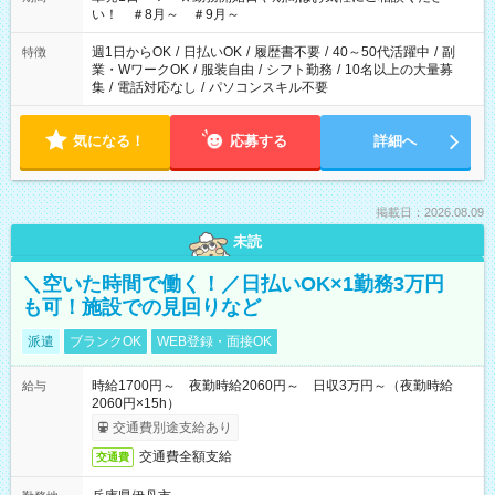
い！ ＃8月～ ＃9月～
週1日からOK
/
日払いOK
/
履歴書不要
/
40～50代活躍中
/
副
特徴
業・WワークOK
/
服装自由
/
シフト勤務
/
10名以上の大量募
集
/
電話対応なし
/
パソコンスキル不要
気になる！
応募する
詳細へ
掲載日：2026.08.09
未読
＼空いた時間で働く！／日払いOK×1勤務3万円
も可！施設での見回りなど
派遣
ブランクOK
WEB登録・面接OK
時給1700円～ 夜勤時給2060円～ 日収3万円～（夜勤時給
給与
2060円×15h）
交通費別途支給あり
交通費全額支給
交通費