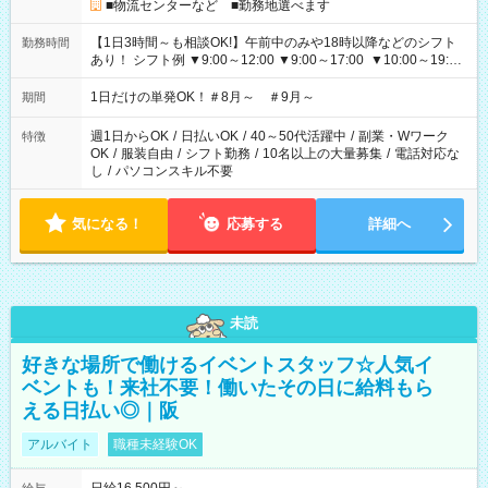
■物流センターなど ■勤務地選べます
【1日3時間～も相談OK!】午前中のみや18時以降などのシフト
勤務時間
あり！ シフト例 ▼9:00～12:00 ▼9:00～17:00 ▼10:00～19:00
▼18:00～21:00
1日だけの単発OK！＃8月～ ＃9月～
期間
週1日からOK
/
日払いOK
/
40～50代活躍中
/
副業・Wワーク
特徴
OK
/
服装自由
/
シフト勤務
/
10名以上の大量募集
/
電話対応な
し
/
パソコンスキル不要
気になる！
応募する
詳細へ
未読
好きな場所で働けるイベントスタッフ☆人気イ
ベントも！来社不要！働いたその日に給料もら
える日払い◎｜阪
アルバイト
職種未経験OK