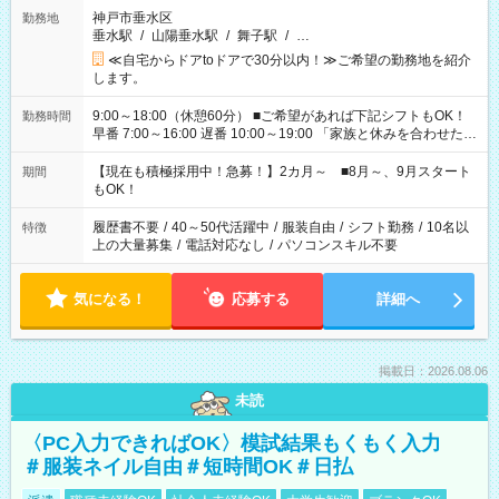
神戸市垂水区
勤務地
垂水駅
/
山陽垂水駅
/
舞子駅
/
…
≪自宅からドアtoドアで30分以内！≫ご希望の勤務地を紹介
します。
9:00～18:00（休憩60分） ■ご希望があれば下記シフトもOK！
勤務時間
早番 7:00～16:00 遅番 10:00～19:00 「家族と休みを合わせた
い」 「余裕を持って夕飯の準備がしたい」 「できれば残業はし
たくない」 など、ご希望を教えてくださいね。 ※Wワーク希望
【現在も積極採用中！急募！】2カ月～ ■8月～、9月スタート
期間
の方へ 今ご覧のお仕事で希望する勤務時間と、もう1つのお仕事
もOK！
の勤務時間。 合計で週40時間を超える場合は応募できません。
履歴書不要
/
40～50代活躍中
/
服装自由
/
シフト勤務
/
10名以
特徴
上の大量募集
/
電話対応なし
/
パソコンスキル不要
気になる！
応募する
詳細へ
掲載日：2026.08.06
未読
〈PC入力できればOK〉模試結果もくもく入力
＃服装ネイル自由＃短時間OK＃日払