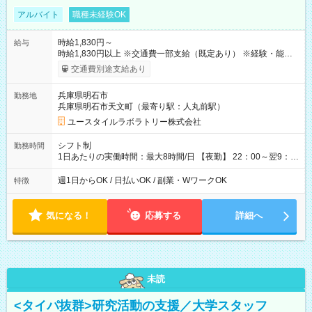
アルバイト
職種未経験OK
時給1,830円～
給与
時給1,830円以上 ※交通費一部支給（既定あり） ※経験・能力を
考慮して決定します 【収入例】 週1回勤務の場合：1,830円×8時
交通費別途支給あり
間×4回=5万8,560円 週3回勤務の場合：1,830円×8時間×12回
=17万5,680円 【試用期間】試用期間あり 試用期間の長さ：2ヶ
兵庫県明石市
勤務地
月 ※ 雇用形態と給与に、本採用時と異なる部分があります。 雇
兵庫県明石市天文町（最寄り駅：人丸前駅）
用形態：本採用時と同じです。 給与：時給 1,550円以上
ユースタイルラボラトリー株式会社
シフト制
勤務時間
1日あたりの実働時間：最大8時間/日 【夜勤】 22：00～翌9：
00 ※週1日～OK ／ 夜勤専従 ＊＊ 勤務時間例 ＊＊ ■22時か
ら翌7時 ■23時から翌8時 ■24時から翌9時 など ※上記の時間
週1日からOK / 日払いOK / 副業・WワークOK
特徴
内で8時間勤務（休憩1時間）ご利用者様により、時間は異なり
ます。 ※曜日固定（毎週同じ曜日での勤務となります）
気になる！
応募する
詳細へ
未読
<タイパ抜群>研究活動の支援／大学スタッフ