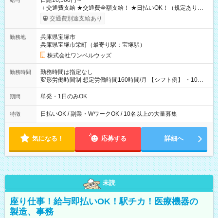
日給16,500円～
給与
＋交通費支給 ★交通費全額支給！ ★日払いOK！（規定あり） ┗
働いたその日に現金GET♪ お仕事後はコンビニATMから 日払
交通費別途支給あり
い分を引き落とせます！ 【試用期間】試用期間なし
兵庫県宝塚市
勤務地
兵庫県宝塚市栄町（最寄り駅：宝塚駅）
株式会社ワンベルウッズ
勤務時間は指定なし
勤務時間
変形労働時間制 想定労働時間160時間/月 【シフト例】 ・10：
00～20：00
単発・1日のみOK
期間
日払いOK / 副業・WワークOK / 10名以上の大量募集
特徴
気になる！
応募する
詳細へ
未読
座り仕事！給与即払いOK！駅チカ！医療機器の
製造、事務