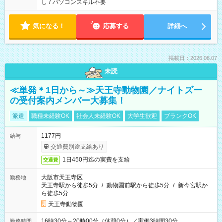
し
/
パソコンスキル不要
気になる！
応募する
詳細へ
掲載日：2026.08.07
未読
≪単発＊1日から～≫天王寺動物園／ナイトズー
の受付案内メンバー大募集！
派遣
職種未経験OK
社会人未経験OK
大学生歓迎
ブランクOK
1177円
給与
交通費別途支給あり
1日450円迄の実費を支給
交通費
大阪市天王寺区
勤務地
天王寺駅から徒歩5分
/
動物園前駅から徒歩5分
/
新今宮駅か
ら徒歩5分
天王寺動物園
16時30分～20時00分（休憩0分）／実働3時間30分
勤務時間