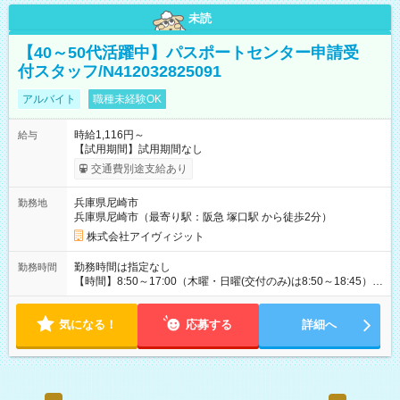
未読
【40～50代活躍中】パスポートセンター申請受
付スタッフ/N412032825091
アルバイト
職種未経験OK
時給1,116円～
給与
【試用期間】試用期間なし
交通費別途支給あり
兵庫県尼崎市
勤務地
兵庫県尼崎市（最寄り駅：阪急 塚口駅 から徒歩2分）
株式会社アイヴィジット
勤務時間は指定なし
勤務時間
【時間】8:50～17:00（木曜・日曜(交付のみ)は8:50～18:45）
※1日5時間から7時間で応相談 【曜日】月・火・水・木・金 の
内、週3～5日程度、シフト制 ※日曜日は、パスポートのお渡し
気になる！
(交付)のみ受付しておりますので、日曜日働ける方も歓迎 ※もち
応募する
詳細へ
ろん、平日中心に働ける方も募集中