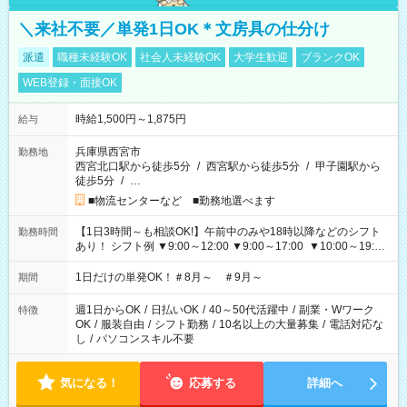
＼来社不要／単発1日OK＊文房具の仕分け
派遣
職種未経験OK
社会人未経験OK
大学生歓迎
ブランクOK
WEB登録・面接OK
時給1,500円～1,875円
給与
兵庫県西宮市
勤務地
西宮北口駅から徒歩5分
/
西宮駅から徒歩5分
/
甲子園駅から
徒歩5分
/
…
■物流センターなど ■勤務地選べます
【1日3時間～も相談OK!】午前中のみや18時以降などのシフト
勤務時間
あり！ シフト例 ▼9:00～12:00 ▼9:00～17:00 ▼10:00～19:00
▼18:00～21:00
1日だけの単発OK！＃8月～ ＃9月～
期間
週1日からOK
/
日払いOK
/
40～50代活躍中
/
副業・Wワーク
特徴
OK
/
服装自由
/
シフト勤務
/
10名以上の大量募集
/
電話対応な
し
/
パソコンスキル不要
気になる！
応募する
詳細へ