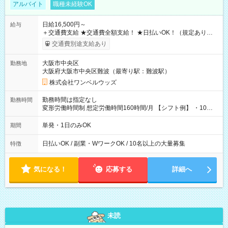
アルバイト
職種未経験OK
日給16,500円～
給与
＋交通費支給 ★交通費全額支給！ ★日払いOK！（規定あり） ┗
働いたその日に現金GET♪ お仕事後はコンビニATMから 日払
交通費別途支給あり
い分を引き落とせます！ 【試用期間】試用期間なし
大阪市中央区
勤務地
大阪府大阪市中央区難波（最寄り駅：難波駅）
株式会社ワンベルウッズ
勤務時間は指定なし
勤務時間
変形労働時間制 想定労働時間160時間/月 【シフト例】 ・10：
00～20：00
単発・1日のみOK
期間
日払いOK / 副業・WワークOK / 10名以上の大量募集
特徴
気になる！
応募する
詳細へ
未読