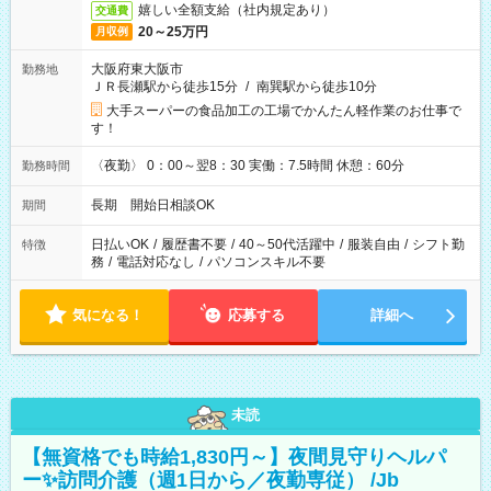
嬉しい全額支給（社内規定あり）
交通費
20～25万円
月収例
大阪府東大阪市
勤務地
ＪＲ長瀬駅から徒歩15分
/
南巽駅から徒歩10分
大手スーパーの食品加工の工場でかんたん軽作業のお仕事で
す！
〈夜勤〉 0：00～翌8：30 実働：7.5時間 休憩：60分
勤務時間
長期 開始日相談OK
期間
日払いOK
/
履歴書不要
/
40～50代活躍中
/
服装自由
/
シフト勤
特徴
務
/
電話対応なし
/
パソコンスキル不要
気になる！
応募する
詳細へ
未読
【無資格でも時給1,830円～】夜間見守りヘルパ
ー✨訪問介護（週1日から／夜勤専従） /Jb