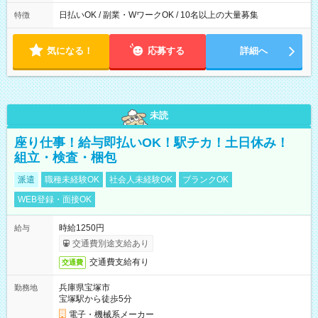
日払いOK / 副業・WワークOK / 10名以上の大量募集
特徴
気になる！
応募する
詳細へ
未読
座り仕事！給与即払いOK！駅チカ！土日休み！
組立・検査・梱包
派遣
職種未経験OK
社会人未経験OK
ブランクOK
WEB登録・面接OK
時給1250円
給与
交通費別途支給あり
交通費支給有り
交通費
兵庫県宝塚市
勤務地
宝塚駅から徒歩5分
電子・機械系メーカー