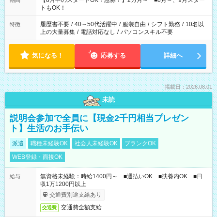
【8月中のスタートOK！急募！】2カ月～ ■8月～、9月スター
期間
ね。 ※Wワーク希望の方へ 今ご覧のお仕事で希望する勤務時間
トもOK！
と、もう1つのお仕事の勤務時間。 合計で週40時間を超える場
合は応募できません。
履歴書不要
/
40～50代活躍中
/
服装自由
/
シフト勤務
/
10名以
特徴
上の大量募集
/
電話対応なし
/
パソコンスキル不要
気になる！
応募する
詳細へ
掲載日：2026.08.01
未読
説明会参加で全員に【現金2千円相当プレゼン
ト】生活のお手伝い
派遣
職種未経験OK
社会人未経験OK
ブランクOK
WEB登録・面接OK
無資格未経験：時給1400円～ ■週払いOK ■扶養内OK ■日
給与
収1万1200円以上
交通費別途支給あり
交通費全額支給
交通費