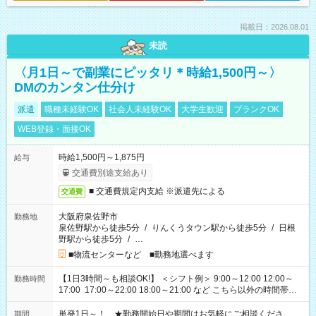
掲載日：2026.08.01
未読
〈月1日～で副業にピッタリ＊時給1,500円～〉
DMのカンタン仕分け
派遣
職種未経験OK
社会人未経験OK
大学生歓迎
ブランクOK
WEB登録・面接OK
時給1,500円～1,875円
給与
交通費別途支給あり
■ 交通費規定内支給 ※派遣先による
交通費
大阪府泉佐野市
勤務地
泉佐野駅から徒歩5分
/
りんくうタウン駅から徒歩5分
/
日根
野駅から徒歩5分
/
…
■物流センターなど ■勤務地選べます
【1日3時間～も相談OK!】 ＜シフト例＞ 9:00～12:00 12:00～
勤務時間
17:00 17:00～22:00 18:00～21:00 など こちら以外の時間帯も
お気軽にご相談ください！
単発1日～！ ★勤務開始日や期間はお気軽にご相談くださ
期間