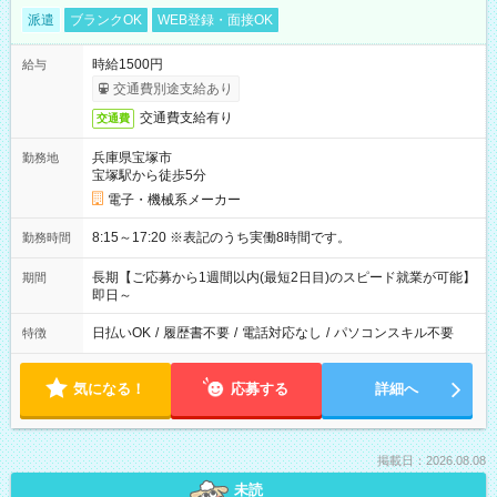
派遣
ブランクOK
WEB登録・面接OK
時給1500円
給与
交通費別途支給あり
交通費支給有り
交通費
兵庫県宝塚市
勤務地
宝塚駅から徒歩5分
電子・機械系メーカー
8:15～17:20 ※表記のうち実働8時間です。
勤務時間
長期【ご応募から1週間以内(最短2日目)のスピード就業が可能】
期間
即日～
日払いOK
/
履歴書不要
/
電話対応なし
/
パソコンスキル不要
特徴
気になる！
応募する
詳細へ
掲載日：2026.08.08
未読