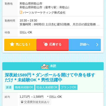
和歌山県和歌山市
勤務地
和歌山県和歌山市（最寄り駅：和歌山）
パーソルマーケティング株式会社
10:30～19:30
勤務時間
実働時間：8時間/日 土日含む週5日勤務、月21日の固定勤務 ※
実働8h/休憩1h勤務、残業ほぼ無し（5h/月）
日払いOK
特徴
気になる！
応募する
詳細へ
未読
深夜給1589円＊ダンボールを開けて中身を移す
だけ＊未経験OK＊男性活躍中
派遣
職種未経験OK
社会人未経験OK
ブランクOK
1,271円 ～1,589円 ＊日払いOK
給与
交通費別途支給あり