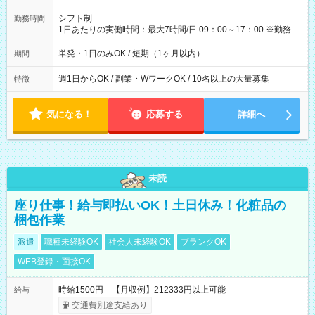
円（役割手当＋100円）×6時間＝日収8,400円＋交通費 【試用期
間】試用期間なし
シフト制
勤務時間
1日あたりの実働時間：最大7時間/日 09：00～17：00 ※勤務時
間は 試験により異なります。
単発・1日のみOK / 短期（1ヶ月以内）
期間
週1日からOK / 副業・WワークOK / 10名以上の大量募集
特徴
気になる！
応募する
詳細へ
未読
座り仕事！給与即払いOK！土日休み！化粧品の
梱包作業
派遣
職種未経験OK
社会人未経験OK
ブランクOK
WEB登録・面接OK
時給1500円 【月収例】212333円以上可能
給与
交通費別途支給あり