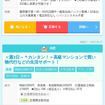
【8月中のスタートOK！急募！】2カ月～ ■ご応募から最短2～
期間
ね。 ※Wワーク希望の方へ 今ご覧のお仕事で希望する勤務時間
3日後に就業が可能です！
と、もう1つのお仕事の勤務時間。 合計で週40時間を超える場
合は応募できません。
履歴書不要
/
40～50代活躍中
/
服装自由
/
シフト勤務
/
10名以
特徴
上の大量募集
/
電話対応なし
/
パソコンスキル不要
気になる！
応募する
詳細へ
掲載日：2026.08.07
未読
＜週3日～＊カンタン！＞高級マンションで買い
物代行などの生活サポート！
派遣
職種未経験OK
社会人未経験OK
大学生歓迎
ブランクOK
WEB登録・面接OK
時給1500円 有資格・有経験時給1650円 介護福祉士時給
給与
1700円 ■日払いOK（規定あり）※即日払い不可
交通費別途支給あり
交通費全額支給
交通費