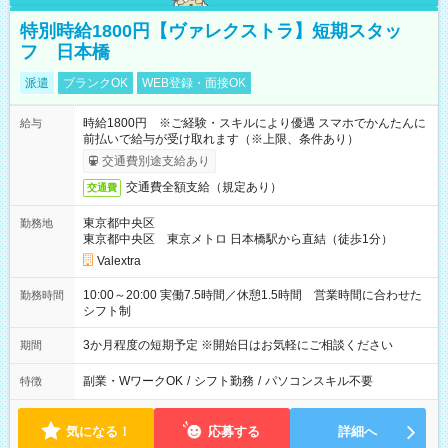
特別時給1800円【ヴァレクストラ】短期スタッ
フ 日本橋
派遣
ブランクOK
WEB登録・面接OK
時給1800円 ※ご経験・スキルにより優遇 スマホでかんたんに
給与
前払いで給与が受け取れます（※上限、条件あり）
交通費別途支給あり
交通費全額支給（規定あり）
交通費
東京都中央区
勤務地
東京都中央区 東京メトロ 日本橋駅から直結（徒歩1分）
Valextra
10:00～20:00 実働7.5時間／休憩1.5時間 営業時間に合わせた
勤務時間
シフト制
3か月程度の短期予定 ※開始日はお気軽にご相談ください
期間
副業・WワークOK
/
シフト勤務
/
パソコンスキル不要
特徴
気になる！
応募する
詳細へ