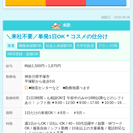
掲載日：2026.08.06
未読
＼来社不要／単発1日OK＊コスメの仕分け
派遣
職種未経験OK
社会人未経験OK
大学生歓迎
ブランクOK
WEB登録・面接OK
時給1,500円～1,875円
給与
神奈川県平塚市
勤務地
平塚駅から徒歩5分
■物流センターなど ■勤務地選べます
【1日3時間～も相談OK!】午前中のみや18時以降などのシフト
勤務時間
あり！ シフト例 ▼9:00～12:00 ▼9:00～17:00 ▼10:00～19:00
▼18:00～21:00
1日だけの単発OK！＃8月～ ＃9月～
期間
週1日からOK
/
日払いOK
/
40～50代活躍中
/
副業・Wワーク
特徴
OK
/
服装自由
/
シフト勤務
/
10名以上の大量募集
/
電話対応な