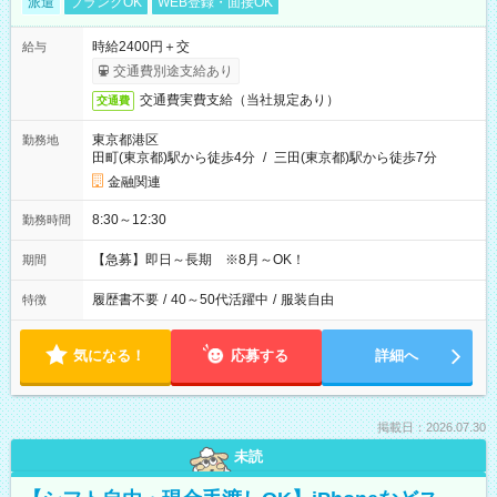
派遣
ブランクOK
WEB登録・面接OK
時給2400円＋交
給与
交通費別途支給あり
交通費実費支給（当社規定あり）
交通費
東京都港区
勤務地
田町(東京都)駅から徒歩4分
/
三田(東京都)駅から徒歩7分
金融関連
8:30～12:30
勤務時間
【急募】即日～長期 ※8月～OK！
期間
履歴書不要
/
40～50代活躍中
/
服装自由
特徴
気になる！
応募する
詳細へ
掲載日：2026.07.30
未読