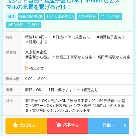
【シフト自由・現金手渡しOK】iPhoneなどス
マホの充電を繋げるだけ！
派遣
職種未経験OK
社会人未経験OK
大学生歓迎
ブランクOK
WEB登録・面接OK
時給1414円～ ▼日払いOK（規定あり） ■初勤務手当あり
給与
※規定による
東京都新宿区
勤務地
新宿駅から徒歩
/
新宿三丁目駅から徒歩
/
高田馬場駅から徒歩
/
…
物流企業
9:00～18:00
勤務時間
即日～OK！ 1日～働けます＾＾（規定あり）
期間
週1日からOK
/
日払いOK
/
履歴書不要
/
40～50代活躍中
/
副
特徴
業・WワークOK
/
服装自由
/
シフト勤務
/
10名以上の大量募
集
/
電話対応なし
/
パソコンスキル不要
気になる！
応募する
詳細へ