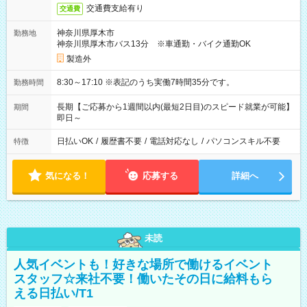
交通費支給有り
交通費
神奈川県厚木市
勤務地
神奈川県厚木市バス13分 ※車通勤・バイク通勤OK
製造外
8:30～17:10 ※表記のうち実働7時間35分です。
勤務時間
長期【ご応募から1週間以内(最短2日目)のスピード就業が可能】
期間
即日～
日払いOK
/
履歴書不要
/
電話対応なし
/
パソコンスキル不要
特徴
気になる！
応募する
詳細へ
未読
人気イベントも！好きな場所で働けるイベント
スタッフ☆来社不要！働いたその日に給料もら
える日払い/T1