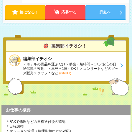
気になる！
応募する
詳細へ
編集部イチオシ
＜ホテルの備品を運ぶだけ＞単発・短時間～OK／安心の日
給保障＊夜勤、＜単発＊1日～OK！＞コンサートなどのグッ
ズ販売スタッフ＊など
(8/6UP!)
お仕事の概要
＊FAXで修理などの日程送付後の確認
＊日程調整
＊マンション管理（修理依頼などの対応）