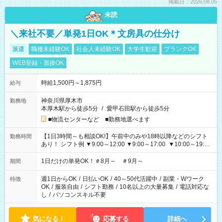
掲載日：2026.08.05
未読
＼来社不要／単発1日OK＊文房具の仕分け
派遣
職種未経験OK
社会人未経験OK
大学生歓迎
ブランクOK
WEB登録・面接OK
時給1,500円～1,875円
給与
神奈川県厚木市
勤務地
本厚木駅から徒歩5分
/
愛甲石田駅から徒歩5分
■物流センターなど ■勤務地選べます
【1日3時間～も相談OK!】午前中のみや18時以降などのシフト
勤務時間
あり！ シフト例 ▼9:00～12:00 ▼9:00～17:00 ▼10:00～19:00
▼18:00～21:00
1日だけの単発OK！＃8月～ ＃9月～
期間
週1日からOK
/
日払いOK
/
40～50代活躍中
/
副業・Wワーク
特徴
OK
/
服装自由
/
シフト勤務
/
10名以上の大量募集
/
電話対応な
し
/
パソコンスキル不要
気になる！
応募する
詳細へ