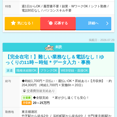
週1日からOK
/
履歴書不要
/
副業・WワークOK
/
シフト勤務
/
特徴
電話対応なし
/
パソコンスキル不要
気になる！
応募する
詳細へ
掲載日：2026.07.29
未読
【完全在宅！】難しい業務なし＆電話なし！ゆ
っくりの11時～時短＊データ入力・事務
派遣
職種未経験OK
ブランクOK
WEB登録・面接OK
◆時給1,700円＊日払い・週払いOK＊昇給あり♪【月収例】 ・約
給与
204,000円 （時給1,700円 × 実働6h × 20日）
交通費別途支給あり
◆全額支給 ＊家が少し遠くても安心！
交通費
20～25万円
月収例
東京都港区
勤務地
竹芝駅から徒歩2分
/
浜松町駅から徒歩4分
/
大門(東京都)駅か