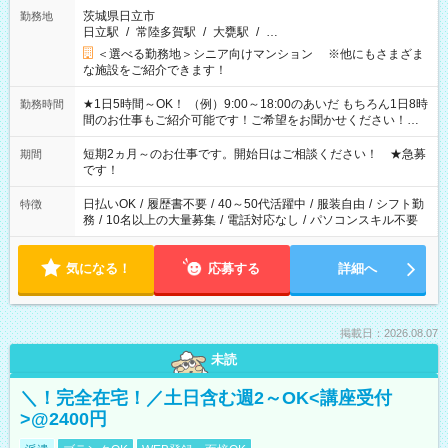
茨城県日立市
勤務地
日立駅
/
常陸多賀駅
/
大甕駅
/
…
＜選べる勤務地＞シニア向けマンション ※他にもさまざま
な施設をご紹介できます！
★1日5時間～OK！ （例）9:00～18:00のあいだ もちろん1日8時
勤務時間
間のお仕事もご紹介可能です！ご希望をお聞かせください！★
家庭の都合でお休みが必要な場合も遠慮なくご相談ください。
※週最低15時間以上の勤務が必要です
短期2ヵ月～のお仕事です。開始日はご相談ください！ ★急募
期間
です！
日払いOK
/
履歴書不要
/
40～50代活躍中
/
服装自由
/
シフト勤
特徴
務
/
10名以上の大量募集
/
電話対応なし
/
パソコンスキル不要
気になる！
応募する
詳細へ
掲載日：2026.08.07
未読
＼！完全在宅！／土日含む週2～OK<講座受付
>@2400円