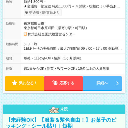
時給1,300円～
給与
★交通費一部支給 時給1,300円～ ※試験・役割により手当あり
※勤務回数により昇給あり 【即給（前払い）オプションあ
交通費別途支給あり
り！】 希望される場合、勤務から1週間ほどで給与の一部を受け
取れます。 ※手数料418円がかかります。 【過去試験日の収入
東京都町田市
勤務地
例】 ・河合塾模擬試験 8:30～17:30（休憩1時間） 時給1,300円
東京都町田市原町田（最寄り駅：町田駅）
×8時間＝日収10,400円＋交通費 ※当日の役割により時給＋100
円の場合あり ・国家試験 7:00～13:30（休憩なし） 時給1,300
株式会社全国試験運営センター
円（役割手当＋100円）×6時間＝日収8,400円＋交通費 【試用期
間】試用期間なし
シフト制
勤務時間
1日あたりの実働時間：最大7時間/日 09：00～17：00 ※勤務時
間は 試験により異なります。
単発・1日のみOK / 短期（1ヶ月以内）
期間
週1日からOK / 副業・WワークOK / 10名以上の大量募集
特徴
気になる！
応募する
詳細へ
未読
【未経験OK】【服装＆髪色自由！】お菓子のピ
ッキング・シール貼り｜短期