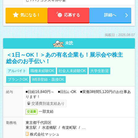
し
/
パソコンスキル不要
気になる！
応募する
詳細へ
掲載日：2026.08.07
未読
＜1日～OK！＞あの有名企業も！展示会や株主
総会のお手伝い！
アルバイト
職種未経験OK
社会人未経験OK
大学生歓迎
ブランクOK
WEB登録・面接OK
■日給16,840円～ ■日払いOK ■実働3時間5,120円のお仕事あ
給与
ります！
交通費別途支給あり
一部支給
交通費
東京都千代田区
勤務地
東京駅
/
水道橋駅
/
有楽町駅
/
…
株式会社マッシュ