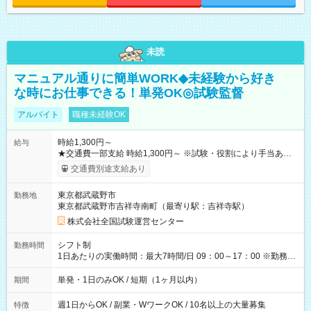
未読
マニュアル通りに簡単WORK◆未経験から好き
な時にお仕事できる！単発OK◎試験監督
アルバイト
職種未経験OK
時給1,300円～
給与
★交通費一部支給 時給1,300円～ ※試験・役割により手当あり
※勤務回数により昇給あり 【即給（前払い）オプションあ
交通費別途支給あり
り！】 希望される場合、勤務から1週間ほどで給与の一部を受け
取れます。 ※手数料418円がかかります。 【過去試験日の収入
東京都武蔵野市
勤務地
例】 ・河合塾模擬試験 8:30～17:30（休憩1時間） 時給1,300円
東京都武蔵野市吉祥寺南町（最寄り駅：吉祥寺駅）
×8時間＝日収10,400円＋交通費 ※当日の役割により時給＋100
円の場合あり ・国家試験 7:00～13:30（休憩なし） 時給1,300
株式会社全国試験運営センター
円（役割手当＋100円）×6時間＝日収8,400円＋交通費 【試用期
間】試用期間なし
シフト制
勤務時間
1日あたりの実働時間：最大7時間/日 09：00～17：00 ※勤務時
間は 試験により異なります。
単発・1日のみOK / 短期（1ヶ月以内）
期間
週1日からOK / 副業・WワークOK / 10名以上の大量募集
特徴