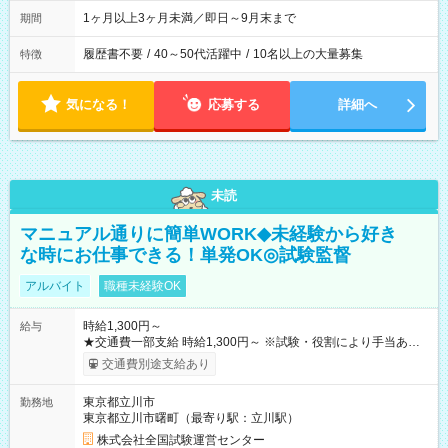
1ヶ月以上3ヶ月未満／即日～9月末まで
期間
履歴書不要
/
40～50代活躍中
/
10名以上の大量募集
特徴
気になる！
応募する
詳細へ
未読
マニュアル通りに簡単WORK◆未経験から好き
な時にお仕事できる！単発OK◎試験監督
アルバイト
職種未経験OK
時給1,300円～
給与
★交通費一部支給 時給1,300円～ ※試験・役割により手当あり
※勤務回数により昇給あり 【即給（前払い）オプションあ
交通費別途支給あり
り！】 希望される場合、勤務から1週間ほどで給与の一部を受け
取れます。 ※手数料418円がかかります。 【過去試験日の収入
東京都立川市
勤務地
例】 ・河合塾模擬試験 8:30～17:30（休憩1時間） 時給1,300円
東京都立川市曙町（最寄り駅：立川駅）
×8時間＝日収10,400円＋交通費 ※当日の役割により時給＋100
円の場合あり ・国家試験 7:00～13:30（休憩なし） 時給1,300
株式会社全国試験運営センター