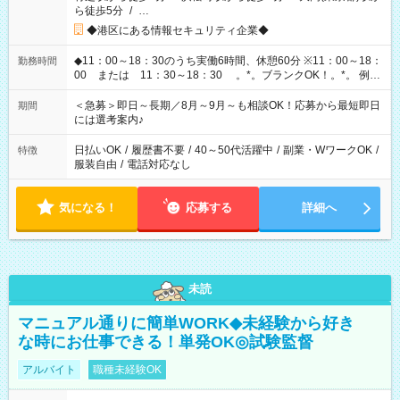
ら徒歩5分
/
…
◆港区にある情報セキュリティ企業◆
◆11：00～18：30のうち実働6時間、休憩60分 ※11：00～18：
勤務時間
00 または 11：30～18：30 。*。ブランクOK！。*。 例え
ば前職が、 在宅/財団法人/事務/コールセンター/受付/販売/カフェ
スタッフ スイーツ販売/ホテルフロント/化粧品販売/など 様々な
＜急募＞即日～長期／8月～9月～も相談OK！応募から最短即日
期間
業界から入社して活躍されています♪
には選考案内♪
日払いOK
/
履歴書不要
/
40～50代活躍中
/
副業・WワークOK
/
特徴
服装自由
/
電話対応なし
気になる！
応募する
詳細へ
未読
マニュアル通りに簡単WORK◆未経験から好き
な時にお仕事できる！単発OK◎試験監督
アルバイト
職種未経験OK