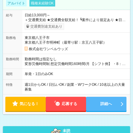
アルバイト
職種未経験OK
日給13,000円～
給与
＋交通費支給 ★交通費全額支給！ ┗案件により規定あり ★日払
いOK！（規定あり） ┗働いたその日に現金GET♪ お仕事後はコ
交通費別途支給あり
ンビニATMから 日払い分を引き落とせます！ 【試用期間】試
用期間なし
東京都八王子市
勤務地
東京都八王子市明神町（最寄り駅：京王八王子駅）
株式会社ワンベルウッズ
勤務時間は指定なし
勤務時間
変形労働時間制 想定労働時間160時間/月 【シフト例】 ・8：00
～21：00
単発・1日のみOK
期間
週1日からOK / 日払いOK / 副業・WワークOK / 10名以上の大量
特徴
募集
気になる！
応募する
詳細へ
未読