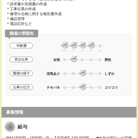
＊請求書や見積書の作成
＊工事伝票の作成
＊修理や点検に関する報告書作成
＊備品管理
＊電話応対など
職場の雰囲気
年齢層
20代
30
40
50
60
男女比率
女性
男性
職場の様子
活気あり
しずか
仕事の仕方
テキパキ
コツコツ
募集情報
給与