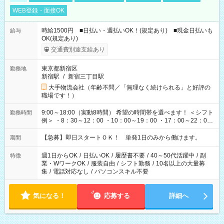
WEB登録・面接OK
時給1500円 ■日払い・週払いOK！(規定あり) ■現金日払いも
給与
OK(規定あり)
交通費別途支給あり
東京都新宿区
勤務地
新宿駅
/
新宿三丁目駅
大手物流会社（年齢不問／「無理なく続けられる」と好評の
職場です！）
9:00～18:00（実動8時間） 希望の時間帯を選べます！ ＜シフト
勤務時間
例＞ ・8：30～12：00 ・10：00～19：00 ・17：00～22：00
・13：00～22：00 ・22：00～翌6：00 など
【急募】即日スタートＯＫ！ 単発1日のみから働けます。
期間
週1日からOK
/
日払いOK
/
履歴書不要
/
40～50代活躍中
/
副
特徴
業・WワークOK
/
服装自由
/
シフト勤務
/
10名以上の大量募
集
/
電話対応なし
/
パソコンスキル不要
気になる！
応募する
詳細へ