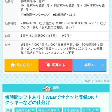
神奈川県小田原市
勤務地
小田原駅から徒歩5分
/
鴨宮駅から徒歩5分
/
国府津駅から徒
歩5分
/
…
■物流センターなど ■勤務地選べます
9:00～18:00 など 他にも ▼10:00～19:00 ▼18:00～21:00 など
勤務時間
のシフトあり！お気軽にご相談下さい！
1日だけの単発OK！＃8月～ ＃9月～
期間
週1日からOK
/
日払いOK
/
履歴書不要
/
40～50代活躍中
/
副
特徴
業・WワークOK
/
服装自由
/
シフト勤務
/
10名以上の大量募
集
/
電話対応なし
/
パソコンスキル不要
気になる！
応募する
詳細へ
掲載日：2026.08.06
未読
短時間シフトあり！WEBでサクッと登録OK＊
クッキーなどの仕分け
派遣
職種未経験OK
社会人未経験OK
大学生歓迎
ブランクOK