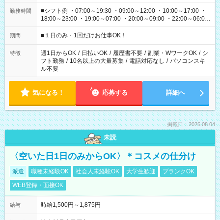
■シフト例 ・07:00～19:30 ・09:00～12:00 ・10:00～17:00 ・
勤務時間
18:00～23:00 ・19:00～07:00 ・20:00～09:00 ・22:00～06:00
etc ★最短で3時間で5,120円のお仕事から 15時間で2万円近く稼
げるお仕事も！ ご希望のお時間に合わせてご紹介！ ※シフトは
■１日のみ・1回だけお仕事OK！
期間
現場によって異なります。 ※勿論、休憩時間はあるのでご安心
ください！
週1日からOK
/
日払いOK
/
履歴書不要
/
副業・WワークOK
/
シ
特徴
フト勤務
/
10名以上の大量募集
/
電話対応なし
/
パソコンスキ
ル不要
気になる！
応募する
詳細へ
掲載日：2026.08.04
未読
〈空いた日1日のみからOK〉＊コスメの仕分け
派遣
職種未経験OK
社会人未経験OK
大学生歓迎
ブランクOK
WEB登録・面接OK
時給1,500円～1,875円
給与