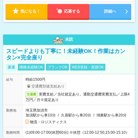
気になる！
応募する
詳細へ
未読
スピードよりも丁寧に！未経験OK！作業はカン
タン×完全座り
派遣
職種未経験OK
ブランクOK
WEB登録・面接OK
時給1500円
給与
交通費別途支給あり
実費支給／当社規定あり。通勤交通費実費支払／上限4
交通費
万円／月※規定あり
埼玉県加須市
勤務地
加須駅から車10分
/
久喜駅から車20分
/
鴻巣駅から車20分
物流・ロジスティクス
(1)09:00-17:00(休憩60分) ※休憩（12:00-12:50,15:00-15:10）
勤務時間