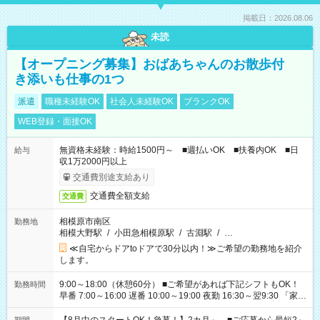
掲載日：2026.08.06
未読
【オープニング募集】おばあちゃんのお散歩付
き添いも仕事の1つ
派遣
職種未経験OK
社会人未経験OK
ブランクOK
WEB登録・面接OK
無資格未経験：時給1500円～ ■週払いOK ■扶養内OK ■日
給与
収1万2000円以上
交通費別途支給あり
交通費全額支給
交通費
相模原市南区
勤務地
相模大野駅
/
小田急相模原駅
/
古淵駅
/
…
≪自宅からドアtoドアで30分以内！≫ご希望の勤務地を紹介
します。
9:00～18:00（休憩60分） ■ご希望があれば下記シフトもOK！
勤務時間
早番 7:00～16:00 遅番 10:00～19:00 夜勤 16:30～翌9:30 「家族
と休みを合わせたい」 「余裕を持って夕飯の準備がしたい」
「できれば残業はしたくない」 など、ご希望を教えてください