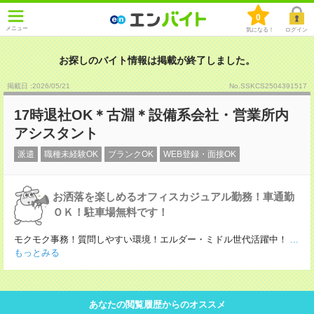
0
メニュー
気になる！
ログイン
お探しのバイト情報は掲載が終了しました。
掲載日 :2026
/
05
/
21
No.SSKCS2504391517
17時退社OK＊古淵＊設備系会社・営業所内
アシスタント
派遣
職種未経験OK
ブランクOK
WEB登録・面接OK
お洒落を楽しめるオフィスカジュアル勤務！車通勤
ＯＫ！駐車場無料です！
モクモク事務！質問しやすい環境！エルダー・ミドル世代活躍中！
...
もっとみる
あなたの閲覧履歴からのオススメ