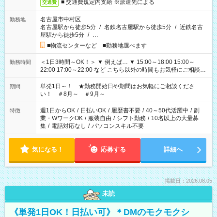
■ 交通費規定内支給 ※派遣先による
交通費
名古屋市中村区
勤務地
名古屋駅から徒歩5分
/
名鉄名古屋駅から徒歩5分
/
近鉄名古
屋駅から徒歩5分
/
…
■物流センターなど ■勤務地選べます
＜1日3時間～OK！＞ ▼ 例えば… ▼ 15:00～18:00 15:00～
勤務時間
22:00 17:00～22:00 など こちら以外の時間もお気軽にご相談く
ださい！
単発1日～！ ★勤務開始日や期間はお気軽にご相談くださ
期間
い！ ＃8月～ ＃9月～
週1日からOK
/
日払いOK
/
履歴書不要
/
40～50代活躍中
/
副
特徴
業・WワークOK
/
服装自由
/
シフト勤務
/
10名以上の大量募
集
/
電話対応なし
/
パソコンスキル不要
気になる！
応募する
詳細へ
掲載日：2026.08.05
未読
《単発1日OK！日払い可》＊DMのモクモクシ