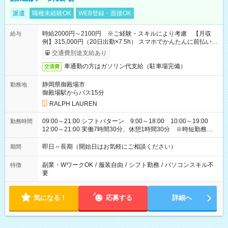
派遣
職種未経験OK
WEB登録・面接OK
時給2000円～2100円 ※ご経験・スキルにより考慮 【月収
給与
例】315,000円（20日出勤×7.5h） スマホでかんたんに前払いで
給与受取OK（※上限、条件あり）
交通費別途支給あり
車通勤の方はガソリン代支給（駐車場完備）
交通費
静岡県御殿場市
勤務地
御殿場駅からバス15分
RALPH LAUREN
09:00～21:00 シフトパターン 9:00～18:00 10:00～19:00
勤務時間
12:00～21:00 実働7時間30分、休憩1時間30分 ※時短勤務も相
談可能
即日～長期（開始日はお気軽にご相談ください）
期間
副業・WワークOK
/
服装自由
/
シフト勤務
/
パソコンスキル不
特徴
要
気になる！
応募する
詳細へ