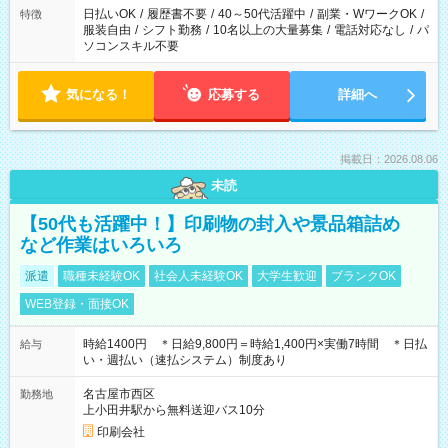
案内が難しい場合があります
日払いOK
/
履歴書不要
/
40～50代活躍中
/
副業・WワークOK
/
特徴
服装自由
/
シフト勤務
/
10名以上の大量募集
/
電話対応なし
/
パ
ソコンスキル不要
気になる！
応募する
詳細へ
掲載日：2026.08.06
未読
【50代も活躍中！】印刷物の封入や景品箱詰め
など作業はいろいろ
派遣
職種未経験OK
社会人未経験OK
大学生歓迎
ブランクOK
WEB登録・面接OK
時給1400円 ＊日給9,800円＝時給1,400円×実働7時間 ＊日払
給与
い・週払い（速払システム）制度あり
名古屋市西区
勤務地
上小田井駅から無料送迎バス10分
印刷会社