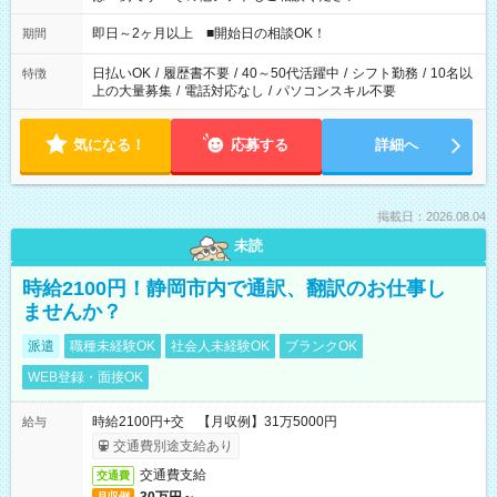
即日～2ヶ月以上 ■開始日の相談OK！
期間
日払いOK
/
履歴書不要
/
40～50代活躍中
/
シフト勤務
/
10名以
特徴
上の大量募集
/
電話対応なし
/
パソコンスキル不要
気になる！
応募する
詳細へ
掲載日：2026.08.04
未読
時給2100円！静岡市内で通訳、翻訳のお仕事し
ませんか？
派遣
職種未経験OK
社会人未経験OK
ブランクOK
WEB登録・面接OK
時給2100円+交 【月収例】31万5000円
給与
交通費別途支給あり
交通費支給
交通費
月収例