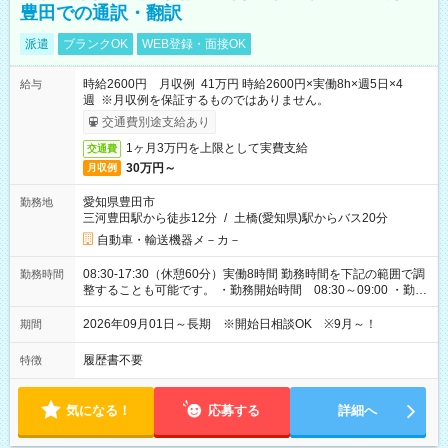
豊田での通訳・翻訳
派遣
ブランクOK
WEB登録・面接OK
時給2600円 月収例 41万円 時給2600円×実働8h×週5日×4
給与
週 ※月収例を保証するものではありません。
交通費別途支給あり
1ヶ月3万円を上限として実費支給
交通費
30万円～
月収例
愛知県豊田市
勤務地
三河豊田駅から徒歩12分
/
土橋(愛知県)駅からバス20分
自動車・輸送機器メ－カ－
08:30-17:30（休憩60分）実働8時間 勤務時間を下記の範囲で調
勤務時間
整することも可能です。 ・勤務開始時間 08:30～09:00 ・勤務
終了時間 17:30～18:00
2026年09月01日～長期 ※開始日相談OK ※9月～！
期間
履歴書不要
特徴
気になる！
応募する
詳細へ