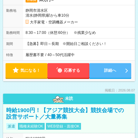
30万円～
静岡市清水区
勤務地
清水(静岡県)駅から車10分
大手家電・空調機器メーカー
8:30～17:00（休憩:60分） ※残業少なめ
勤務時間
【急募】即日～長期 ※開始日ご相談ください！
期間
履歴書不要
/
40～50代活躍中
特徴
気になる！
応募する
詳細へ
掲載日：2026.08.07
未読
時給1900円！【アジア競技大会】競技会場での
設営サポート／大量募集
派遣
職種未経験OK
WEB登録・面接OK