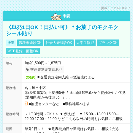
掲載日：2026.08.07
未読
《単発1日OK！日払い可》＊お菓子のモクモク
シール貼り
派遣
職種未経験OK
社会人未経験OK
大学生歓迎
ブランクOK
WEB登録・面接OK
時給1,500円～1,875円
給与
交通費別途支給あり
■ 交通費規定内支給 ※派遣先による
交通費
名古屋市中区
勤務地
栄(愛知県)駅から徒歩5分
/
金山(愛知県)駅から徒歩5分
/
伏見
(愛知県)駅から徒歩5分
/
…
■物流センターなど ■勤務地選べます
＜1日3時間～OK！＞ ▼ 例えば… ▼ 15:00～18:00 15:00～
勤務時間
22:00 17:00～22:00 など こちら以外の時間もお気軽にご相談く
ださい！
単発1日～！ ★勤務開始日や期間はお気軽にご相談くださ
期間