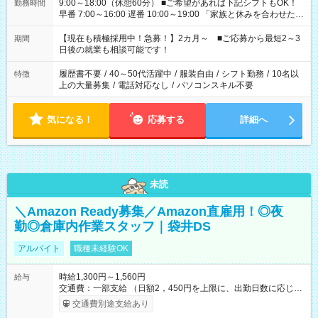
9:00～18:00（休憩60分） ■ご希望があれば下記シフトもOK！
勤務時間
早番 7:00～16:00 遅番 10:00～19:00 「家族と休みを合わせた
い」 「余裕を持って夕飯の準備がしたい」 「できれば残業はし
たくない」 など、ご希望を教えてくださいね。 ※Wワーク希望
【現在も積極採用中！急募！】2カ月～ ■ご応募から最短2～3
期間
の方へ 今ご覧のお仕事で希望する勤務時間と、もう1つのお仕事
日後の就業も相談可能です！
の勤務時間。 合計で週40時間を超える場合は応募できません。
履歴書不要
/
40～50代活躍中
/
服装自由
/
シフト勤務
/
10名以
特徴
上の大量募集
/
電話対応なし
/
パソコンスキル不要
気になる！
応募する
詳細へ
未読
＼Amazon Ready募集／Amazon直雇用！◎夜
勤◎倉庫内作業スタッフ｜袋井DS
アルバイト
職種未経験OK
時給1,300円～1,560円
給与
交通費：一部支給 （日額2，450円を上限に、出勤日数に応じて
実費支給） ※22:00～翌5:00までは時給25%UP！ ■給与前払い
交通費別途支給あり
制度あり ※前払い額の上限あり、手数料無料（Amazon負担）