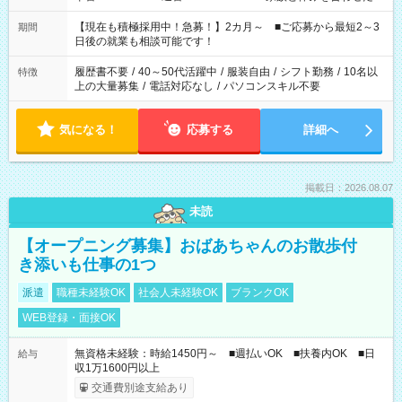
い」 「余裕を持って夕飯の準備がしたい」 「できれば残業はし
たくない」 など、ご希望を教えてくださいね。 ※Wワーク希望
【現在も積極採用中！急募！】2カ月～ ■ご応募から最短2～3
期間
の方へ 今ご覧のお仕事で希望する勤務時間と、もう1つのお仕事
日後の就業も相談可能です！
の勤務時間。 合計で週40時間を超える場合は応募できません。
履歴書不要
/
40～50代活躍中
/
服装自由
/
シフト勤務
/
10名以
特徴
上の大量募集
/
電話対応なし
/
パソコンスキル不要
気になる！
応募する
詳細へ
掲載日：2026.08.07
未読
【オープニング募集】おばあちゃんのお散歩付
き添いも仕事の1つ
派遣
職種未経験OK
社会人未経験OK
ブランクOK
WEB登録・面接OK
無資格未経験：時給1450円～ ■週払いOK ■扶養内OK ■日
給与
収1万1600円以上
交通費別途支給あり