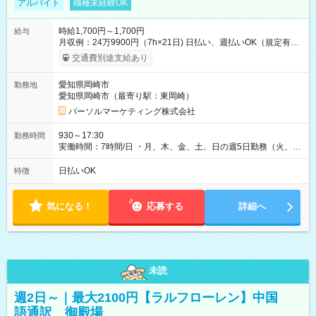
アルバイト
職種未経験OK
時給1,700円～1,700円
給与
月収例：24万9900円（7h×21日) 日払い、週払いOK（規定有
り） 【試用期間】試用期間なし
交通費別途支給あり
愛知県岡崎市
勤務地
愛知県岡崎市（最寄り駅：東岡崎）
パーソルマーケティング株式会社
930～17:30
勤務時間
実働時間：7時間/日 ・月、木、金、土、日の週5日勤務（火、水
は固定休です／夏季、年末年始等、長期休暇有り！） ・ワンシ
フト！ 残業ほぼナシ（0～5h/月）
日払いOK
特徴
気になる！
応募する
詳細へ
未読
週2日～｜最大2100円【ラルフローレン】中国
語通訳 御殿場