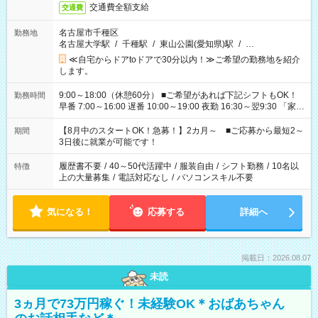
交通費全額支給
交通費
名古屋市千種区
勤務地
名古屋大学駅
/
千種駅
/
東山公園(愛知県)駅
/
…
≪自宅からドアtoドアで30分以内！≫ご希望の勤務地を紹介
します。
9:00～18:00（休憩60分） ■ご希望があれば下記シフトもOK！
勤務時間
早番 7:00～16:00 遅番 10:00～19:00 夜勤 16:30～翌9:30 「家族
と休みを合わせたい」 「余裕を持って夕飯の準備がしたい」
「できれば残業はしたくない」 など、ご希望を教えてください
【8月中のスタートOK！急募！】2カ月～ ■ご応募から最短2～
期間
ね。 ※Wワーク希望の方へ 今ご覧のお仕事で希望する勤務時間
3日後に就業が可能です！
と、もう1つのお仕事の勤務時間。 合計で週40時間を超える場
合は応募できません。
履歴書不要
/
40～50代活躍中
/
服装自由
/
シフト勤務
/
10名以
特徴
上の大量募集
/
電話対応なし
/
パソコンスキル不要
気になる！
応募する
詳細へ
掲載日：2026.08.07
未読
3ヵ月で73万円稼ぐ！未経験OK＊おばあちゃん