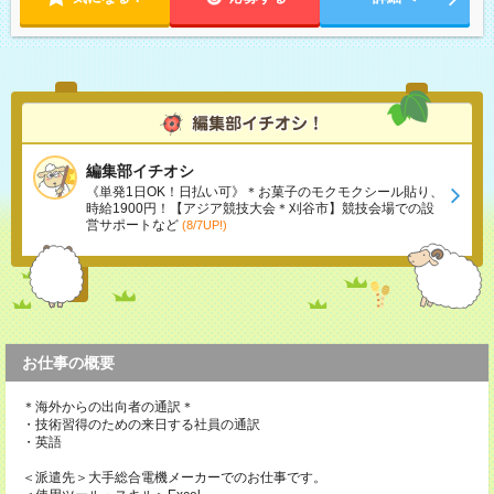
編集部イチオシ
《単発1日OK！日払い可》＊お菓子のモクモクシール貼り、
時給1900円！【アジア競技大会＊刈谷市】競技会場での設
営サポートなど
(8/7UP!)
お仕事の概要
＊海外からの出向者の通訳＊
・技術習得のための来日する社員の通訳
・英語
＜派遣先＞大手総合電機メーカーでのお仕事です。