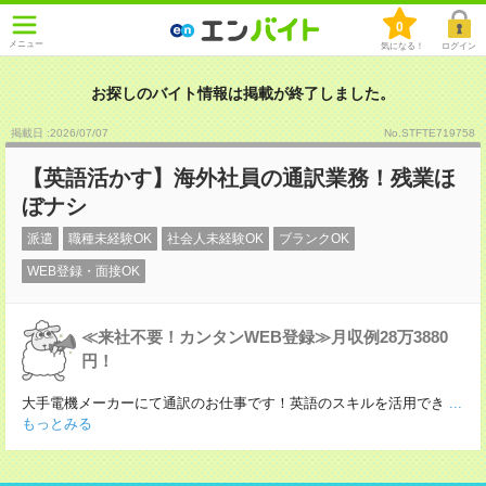
0
メニュー
気になる！
ログイン
お探しのバイト情報は掲載が終了しました。
掲載日 :2026
/
07
/
07
No.STFTE719758
【英語活かす】海外社員の通訳業務！残業ほ
ぼナシ
派遣
職種未経験OK
社会人未経験OK
ブランクOK
WEB登録・面接OK
≪来社不要！カンタンWEB登録≫月収例28万3880
円！
大手電機メーカーにて通訳のお仕事です！英語のスキルを活用でき
...
もっとみる