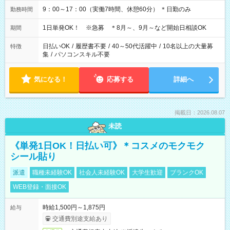
9：00～17：00（実働7時間、休憩60分） ＊日勤のみ
勤務時間
1日単発OK！ ※急募 ＊8月～、9月～など開始日相談OK
期間
日払いOK
/
履歴書不要
/
40～50代活躍中
/
10名以上の大量募
特徴
集
/
パソコンスキル不要
気になる！
応募する
詳細へ
掲載日：2026.08.07
未読
《単発1日OK！日払い可》＊コスメのモクモク
シール貼り
派遣
職種未経験OK
社会人未経験OK
大学生歓迎
ブランクOK
WEB登録・面接OK
時給1,500円～1,875円
給与
交通費別途支給あり