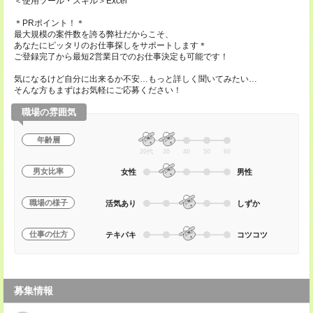
＜使用ツール・スキル＞Excel
＊PRポイント！＊
最大規模の案件数を誇る弊社だからこそ、
あなたにピッタリのお仕事探しをサポートします＊
ご登録完了から最短2営業日でのお仕事決定も可能です！
気になるけど自分に出来るか不安…もっと詳しく聞いてみたい…
そんな方もまずはお気軽にご応募ください！
職場の雰囲気
年齢層
20代
30
40
50
60
男女比率
女性
男性
職場の様子
活気あり
しずか
仕事の仕方
テキパキ
コツコツ
募集情報