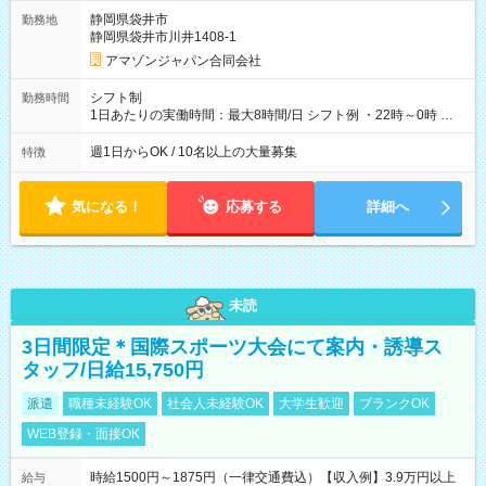
そのほか所定の条件が適用されます 【試用期間】試用期間なし
静岡県袋井市
勤務地
静岡県袋井市川井1408-1
アマゾンジャパン合同会社
シフト制
勤務時間
1日あたりの実働時間：最大8時間/日 シフト例 ・22時～0時 入
社後、就業可能シフトをご確認の上、申請してください。
週1日からOK / 10名以上の大量募集
特徴
気になる！
応募する
詳細へ
未読
3日間限定＊国際スポーツ大会にて案内・誘導ス
タッフ/日給15,750円
派遣
職種未経験OK
社会人未経験OK
大学生歓迎
ブランクOK
WEB登録・面接OK
時給1500円～1875円（一律交通費込）【収入例】3.9万円以上
給与