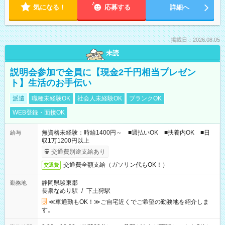
気になる！
応募する
詳細へ
掲載日：2026.08.05
未読
説明会参加で全員に【現金2千円相当プレゼン
ト】生活のお手伝い
派遣
職種未経験OK
社会人未経験OK
ブランクOK
WEB登録・面接OK
無資格未経験：時給1400円～ ■週払いOK ■扶養内OK ■日
給与
収1万1200円以上
交通費別途支給あり
交通費全額支給（ガソリン代もOK！）
交通費
静岡県駿東郡
勤務地
長泉なめり駅
/
下土狩駅
≪車通勤もOK！≫ご自宅近くでご希望の勤務地を紹介しま
す。