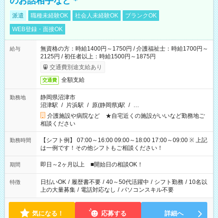
のお話相手など＊
派遣
職種未経験OK
社会人未経験OK
ブランクOK
WEB登録・面接OK
無資格の方：時給1400円～1750円 / 介護福祉士：時給1700円～
給与
2125円 / 初任者以上：時給1500円～1875円
交通費別途支給あり
全額支給
交通費
静岡県沼津市
勤務地
沼津駅
/
片浜駅
/
原(静岡県)駅
/
…
介護施設や病院など ★自宅近くの施設がいいなど勤務地ご
相談ください
【シフト例】 07:00～16:00 09:00～18:00 17:00～09:00 ※ 上記
勤務時間
は一例です！その他シフトもご相談ください！
即日～2ヶ月以上 ■開始日の相談OK！
期間
日払いOK
/
履歴書不要
/
40～50代活躍中
/
シフト勤務
/
10名以
特徴
上の大量募集
/
電話対応なし
/
パソコンスキル不要
気になる！
応募する
詳細へ