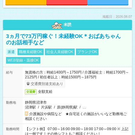
掲載日：2026.08.07
未読
3ヵ月で73万円稼ぐ！未経験OK＊おばあちゃん
のお話相手など
派遣
職種未経験OK
社会人未経験OK
ブランクOK
WEB登録・面接OK
無資格の方：時給1400円～1750円 / 介護福祉士：時給1700円～
給与
2125円 / 初任者以上：時給1500円～1875円
交通費別途支給あり
全額支給
交通費
静岡県沼津市
勤務地
沼津駅
/
片浜駅
/
原(静岡県)駅
/
…
介護施設や病院など ★自宅近くの施設がいいなど勤務地ご
相談ください
【シフト例】 07:00～16:00 09:00～18:00 17:00～09:00 ※ 上記
勤務時間
は一例です！その他シフトもご相談ください！