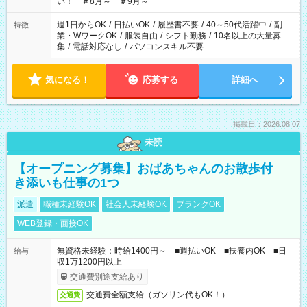
い！ ＃8月～ ＃9月～
週1日からOK
/
日払いOK
/
履歴書不要
/
40～50代活躍中
/
副
特徴
業・WワークOK
/
服装自由
/
シフト勤務
/
10名以上の大量募
集
/
電話対応なし
/
パソコンスキル不要
気になる！
応募する
詳細へ
掲載日：2026.08.07
未読
【オープニング募集】おばあちゃんのお散歩付
き添いも仕事の1つ
派遣
職種未経験OK
社会人未経験OK
ブランクOK
WEB登録・面接OK
無資格未経験：時給1400円～ ■週払いOK ■扶養内OK ■日
給与
収1万1200円以上
交通費別途支給あり
交通費全額支給（ガソリン代もOK！）
交通費