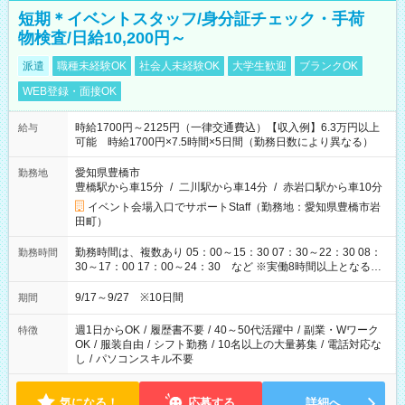
短期＊イベントスタッフ/身分証チェック・手荷
物検査/日給10,200円～
派遣
職種未経験OK
社会人未経験OK
大学生歓迎
ブランクOK
WEB登録・面接OK
時給1700円～2125円（一律交通費込）【収入例】6.3万円以上
給与
可能 時給1700円×7.5時間×5日間（勤務日数により異なる）
愛知県豊橋市
勤務地
豊橋駅から車15分
/
二川駅から車14分
/
赤岩口駅から車10分
イベント会場入口でサポートStaff（勤務地：愛知県豊橋市岩
田町）
勤務時間は、複数あり 05：00～15：30 07：30～22：30 08：
勤務時間
30～17：00 17：00～24：30 など ※実働8時間以上となる勤
務もあります。 【休憩】60分+他休憩あり 交替で取得します。
安全面に配慮しこまめな休憩があります。
9/17～9/27 ※10日間
期間
週1日からOK
/
履歴書不要
/
40～50代活躍中
/
副業・Wワーク
特徴
OK
/
服装自由
/
シフト勤務
/
10名以上の大量募集
/
電話対応な
し
/
パソコンスキル不要
気になる！
応募する
詳細へ