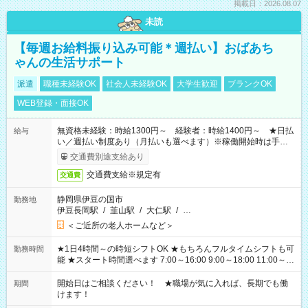
掲載日：2026.08.07
未読
【毎週お給料振り込み可能＊週払い】おばあち
ゃんの生活サポート
派遣
職種未経験OK
社会人未経験OK
大学生歓迎
ブランクOK
WEB登録・面接OK
無資格未経験：時給1300円～ 経験者：時給1400円～ ★日払
給与
い／週払い制度あり（月払いも選べます）※稼働開始時は手続き
完了次第のお支払いとなります。
交通費別途支給あり
交通費支給※規定有
交通費
静岡県伊豆の国市
勤務地
伊豆長岡駅
/
韮山駅
/
大仁駅
/
…
＜ご近所の老人ホームなど＞
★1日4時間～の時短シフトOK ★もちろんフルタイムシフトも可
勤務時間
能 ★スタート時間選べます 7:00～16:00 9:00～18:00 11:00～
20:00 など 残業なし！ ※Wワークの場合、他のお仕事と合わせ
週40時間超の就業はご案内できません ※法令に基づき、週20時
開始日はご相談ください！ ★職場が気に入れば、長期でも働
期間
間以上勤務は社会保険への加入対象となります ※労働者派遣法
けます！
（日雇い派遣の原則禁止）により、短時間・短期間の就業はご