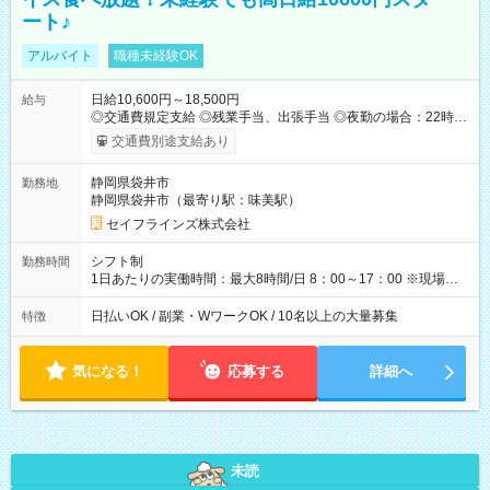
ート♪
アルバイト
職種未経験OK
日給10,600円～18,500円
給与
◎交通費規定支給 ◎残業手当、出張手当 ◎夜勤の場合：22時～
翌5時は割増給与 ◎日払い・週払い可(希望者／条件有) ◎社食あ
交通費別途支給あり
り ＜月収例＞ 入社3か月：月収28万 入社1年：月収39万 ◎自分
のぺースで勤務可能 週2～OK！あなたの働き方と相談します♪
静岡県袋井市
勤務地
ダブルワークも可能です☺ ◎髪色、ピアス、タトゥーOK おしゃ
静岡県袋井市（最寄り駅：味美駅）
れも自由に楽しめます！ 【試用期間】試用期間あり 試用期間の
長さ：3ヶ月 雇用形態、給与は本採用時と同じです。
セイフラインズ株式会社
シフト制
勤務時間
1日あたりの実働時間：最大8時間/日 8：00～17：00 ※現場によ
っては多少時間は前後します ▶残業ほとんどなし！ ▶時間より
早く終わることの方が多いと思います。現場によっては午前中
日払いOK / 副業・WワークOK / 10名以上の大量募集
特徴
で終わってしまう場合も。その場合も日給は同額支給！ ▶ご希
望の方は夜勤（21:00～6:00）のお仕事も可能。
気になる！
応募する
詳細へ
未読