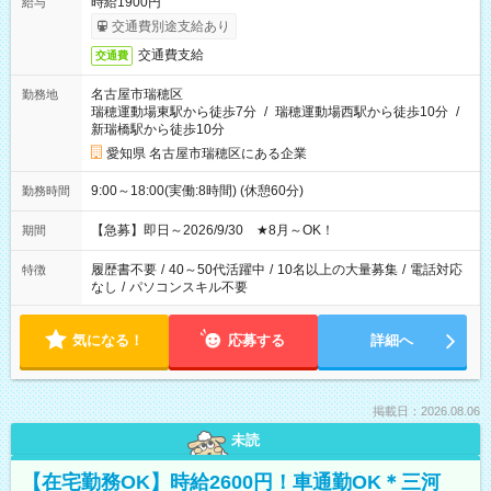
時給1900円
給与
交通費別途支給あり
交通費支給
交通費
名古屋市瑞穂区
勤務地
瑞穂運動場東駅から徒歩7分
/
瑞穂運動場西駅から徒歩10分
/
新瑞橋駅から徒歩10分
愛知県 名古屋市瑞穂区にある企業
9:00～18:00(実働:8時間) (休憩60分)
勤務時間
【急募】即日～2026/9/30 ★8月～OK！
期間
履歴書不要
/
40～50代活躍中
/
10名以上の大量募集
/
電話対応
特徴
なし
/
パソコンスキル不要
気になる！
応募する
詳細へ
掲載日：2026.08.06
未読
【在宅勤務OK】時給2600円！車通勤OK＊三河