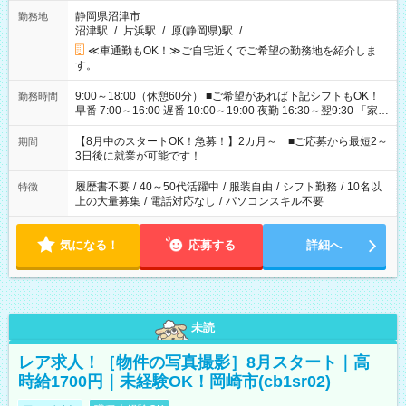
静岡県沼津市
勤務地
沼津駅
/
片浜駅
/
原(静岡県)駅
/
…
≪車通勤もOK！≫ご自宅近くでご希望の勤務地を紹介しま
す。
9:00～18:00（休憩60分） ■ご希望があれば下記シフトもOK！
勤務時間
早番 7:00～16:00 遅番 10:00～19:00 夜勤 16:30～翌9:30 「家族
と休みを合わせたい」 「余裕を持って夕飯の準備がしたい」
「できれば残業はしたくない」 など、ご希望を教えてください
【8月中のスタートOK！急募！】2カ月～ ■ご応募から最短2～
期間
ね。 ※Wワーク希望の方へ 今ご覧のお仕事で希望する勤務時間
3日後に就業が可能です！
と、もう1つのお仕事の勤務時間。 合計で週40時間を超える場
合は応募できません。
履歴書不要
/
40～50代活躍中
/
服装自由
/
シフト勤務
/
10名以
特徴
上の大量募集
/
電話対応なし
/
パソコンスキル不要
気になる！
応募する
詳細へ
未読
レア求人！［物件の写真撮影］8月スタート｜高
時給1700円｜未経験OK！岡崎市(cb1sr02)