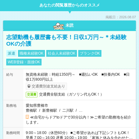
あなたの閲覧履歴からのオススメ
掲載日：2026.08.07
未読
志望動機も履歴書も不要！日収1万円～＊未経験
OKの介護
派遣
職種未経験OK
社会人未経験OK
ブランクOK
WEB登録・面接OK
無資格未経験：時給1350円～ ■週払いOK ■扶養内OK ■日
給与
収1万800円以上
交通費別途支給あり
交通費全額支給（ガソリン代もOK！）
交通費
愛知県豊橋市
勤務地
豊橋駅
/
新豊橋駅
/
二川駅
/
…
≪自宅からドアtoドアで30分以内！≫ご希望の勤務地を紹介
します。
9:00～18:00（休憩60分） ■ご希望があれば下記シフトもOK！
勤務時間
早番 7:00～16:00 遅番 10:00～19:00 「家族と休みを合わせた