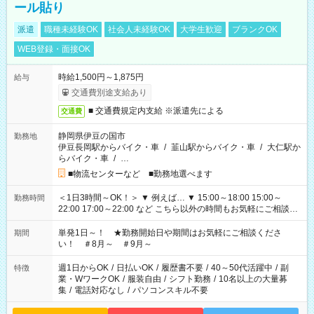
ール貼り
派遣
職種未経験OK
社会人未経験OK
大学生歓迎
ブランクOK
WEB登録・面接OK
時給1,500円～1,875円
給与
交通費別途支給あり
■ 交通費規定内支給 ※派遣先による
交通費
静岡県伊豆の国市
勤務地
伊豆長岡駅からバイク・車
/
韮山駅からバイク・車
/
大仁駅か
らバイク・車
/
…
■物流センターなど ■勤務地選べます
＜1日3時間～OK！＞ ▼ 例えば… ▼ 15:00～18:00 15:00～
勤務時間
22:00 17:00～22:00 など こちら以外の時間もお気軽にご相談く
ださい！
単発1日～！ ★勤務開始日や期間はお気軽にご相談くださ
期間
い！ ＃8月～ ＃9月～
週1日からOK
/
日払いOK
/
履歴書不要
/
40～50代活躍中
/
副
特徴
業・WワークOK
/
服装自由
/
シフト勤務
/
10名以上の大量募
集
/
電話対応なし
/
パソコンスキル不要