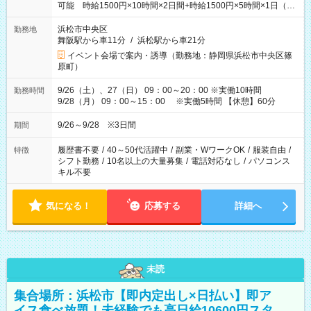
可能 時給1500円×10時間×2日間+時給1500円×5時間×1日（実
働8時間を越えた時給：1875円）
浜松市中央区
勤務地
舞阪駅から車11分
/
浜松駅から車21分
イベント会場で案内・誘導（勤務地：静岡県浜松市中央区篠
原町）
9/26（土）、27（日） 09：00～20：00 ※実働10時間
勤務時間
9/28（月） 09：00～15：00 ※実働5時間 【休憩】60分
9/26～9/28 ※3日間
期間
履歴書不要
/
40～50代活躍中
/
副業・WワークOK
/
服装自由
/
特徴
シフト勤務
/
10名以上の大量募集
/
電話対応なし
/
パソコンス
キル不要
気になる！
応募する
詳細へ
未読
集合場所：浜松市【即内定出し×日払い】即ア
イス食べ放題！未経験でも高日給10600円スタ