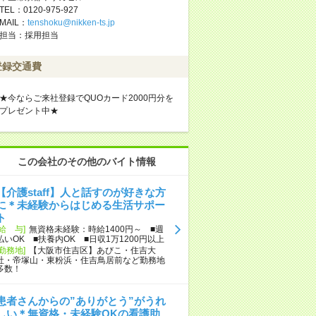
TEL：0120-975-927
MAIL：
tenshoku@nikken-ts.jp
担当：採用担当
登録交通費
★今ならご来社登録でQUOカード2000円分を
プレゼント中★
この会社のその他のバイト情報
【介護staff】人と話すのが好きな方
に＊未経験からはじめる生活サポー
ト
[給 与]
無資格未経験：時給1400円～ ■週
払いOK ■扶養内OK ■日収1万1200円以上
[勤務地]
【大阪市住吉区】あびこ・住吉大
社・帝塚山・東粉浜・住吉鳥居前など勤務地
多数！
患者さんからの”ありがとう”がうれ
しい＊無資格・未経験OKの看護助