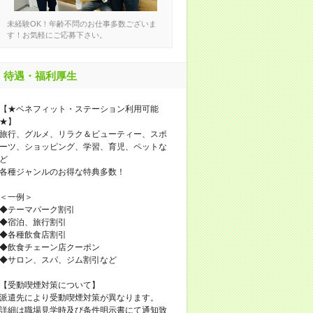
未経験OK！年齢不問のお仕事多数ございま
す！お気軽にご応募下さい。
待遇・福利厚生
【★ベネフィット・ステーション利用可能
★】
旅行、グルメ、リラク＆ビューティー、スポ
ーツ、ショッピング、学習、育児、ペットな
ど
各種ジャンルのお得な特典多数！
＜一例＞
◆テーマパーク割引
◆宿泊、旅行割引
◆各種飲食店割引
◆飲食チェーン店クーポン
◆サロン、スパ、ジム割引など
【受動喫煙対策について】
派遣先により受動喫煙対策が異なります。
詳細は職場見学時及び条件明示書にて通知致