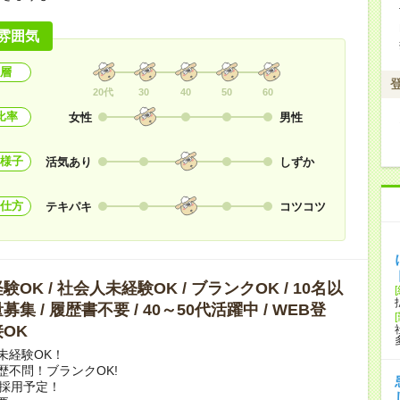
雰囲気
層
20代
30
40
50
60
比率
女性
男性
様子
活気あり
しずか
仕方
テキパキ
コツコツ
OK / 社会人未経験OK / ブランクOK / 10名以
集 / 履歴書不要 / 40～50代活躍中 / WEB登
OK
未経験OK！
歴不問！ブランクOK!
上採用予定！