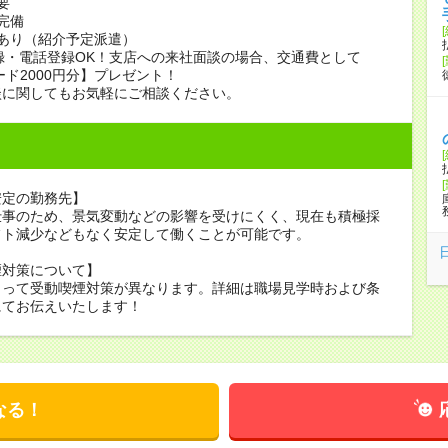
要
完備
あり（紹介予定派遣）
録・電話登録OK！支店への来社面談の場合、交通費として
ード2000円分】プレゼント！
談に関してもお気軽にご相談ください。
安定の勤務先】
仕事のため、景気変動などの影響を受けにくく、現在も積極採
フト減少などもなく安定して働くことが可能です。
煙対策について】
よって受動喫煙対策が異なります。詳細は職場見学時および条
にてお伝えいたします！
なる！