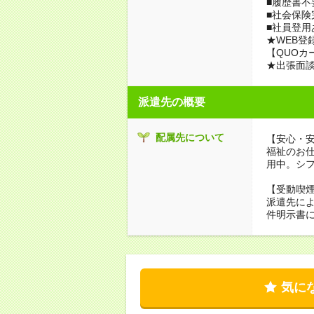
■履歴書不
■社会保険
■社員登用
★WEB登
【QUOカ
★出張面
派遣先の概要
配属先について
【安心・
福祉のお
用中。シ
【受動喫
派遣先に
件明示書
気に