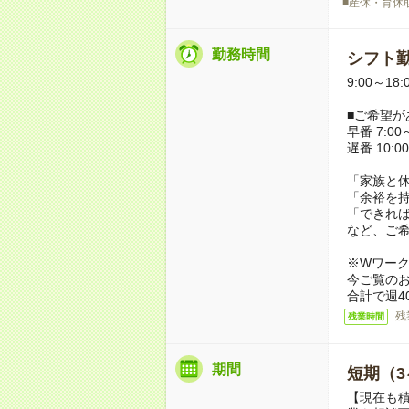
■産休・育休
勤務時間
シフト勤
9:00～18
■ご希望が
早番 7:00～
遅番 10:00
「家族と
「余裕を
「できれ
など、ご
※Wワー
今ご覧の
合計で週4
残
残業時間
期間
短期（3
【現在も積