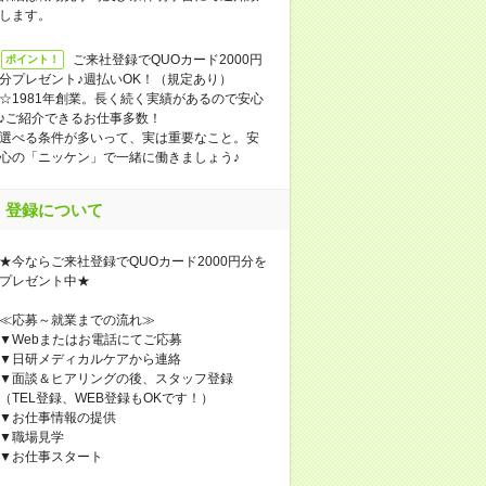
します。
ご来社登録でQUOカード2000円
ポイント！
分プレゼント♪週払いOK！（規定あり）
☆1981年創業。長く続く実績があるので安心
♪ご紹介できるお仕事多数！
選べる条件が多いって、実は重要なこと。安
心の「ニッケン」で一緒に働きましょう♪
登録について
★今ならご来社登録でQUOカード2000円分を
プレゼント中★
≪応募～就業までの流れ≫
▼Webまたはお電話にてご応募
▼日研メディカルケアから連絡
▼面談＆ヒアリングの後、スタッフ登録
（TEL登録、WEB登録もOKです！）
▼お仕事情報の提供
▼職場見学
▼お仕事スタート