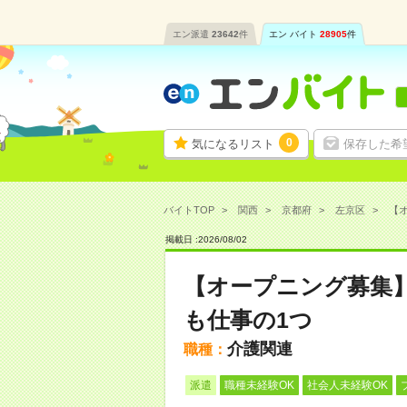
エン派遣
23642
件
エン バイト
28905
件
0
気になるリスト
保存した希
バイトTOP
関西
京都府
左京区
【オ
掲載日 :
2026
/
08
/
02
【オープニング募集
も仕事の1つ
介護関連
職種：
派遣
職種未経験OK
社会人未経験OK