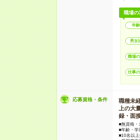
職場の
年齢
男女
職場の
仕事の
応募資格・条件
職種未経験
上の大量募
録・面接
■無資格・
■年齢・学
■10名以