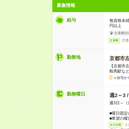
募集情報
給与
無資格未経
円以上
交通費別
交通
交通費
勤務地
京都市
【京都市左
鞍馬駅な
≪自宅か
勤務曜日
週2～3 
週3日～（
■曜日固定
■希望の曜
土
休日休暇