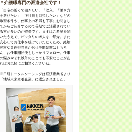
＊介護職専門の派遣会社です！
「自宅の近くで働きたい」「収入」「働き方
を選びたい」「正社員を目指したい」などの
希望条件や、仕事上の不満も丁寧にお聞きし
てからご紹介するので長期でご活躍されてい
る方が多いのが特長です。まずはご希望を聞
いたうえで、ピッタリの求人をご紹介。また
安心してお仕事を続けていただくため、経験
豊富な専任担当者がお仕事開始前はもちろ
ん、お仕事開始後もしっかりフォロー。仕事
の悩みやそれ以外のことでも不安なことがあ
ればお気軽にご相談くださいね。
※日研トータルソーシングは経済産業省より
「地域未来牽引企業」に選定されました。