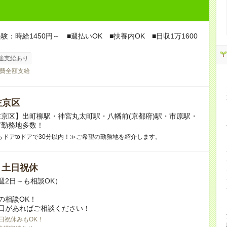
験：時給1450円～ ■週払いOK ■扶養内OK ■日収1万1600
途支給あり
費全額支給
左京区
京区】出町柳駅・神宮丸太町駅・八幡前(京都府)駅・市原駅・
ど勤務地多数！
らドアtoドアで30分以内！≫ご希望の勤務地を紹介します。
/ 土日祝休
週2日～も相談OK）
の相談OK！
日があればご相談ください！
日祝休みもOK！