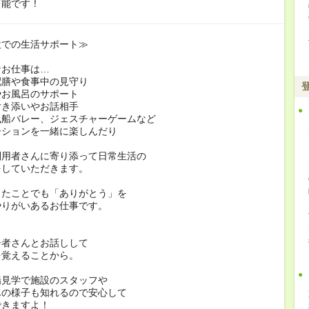
可能です！
設での生活サポート≫
なお仕事は…
配膳や食事中の見守り
やお風呂のサポート
付き添いやお話相手
風船バレー、ジェスチャーゲームなど
ションを一緒に楽しんだり
利用者さんに寄り添って日常生活の
をしていただきます。
したことでも「ありがとう」を
やりがいあるお仕事です。
居者さんとお話しして
を覚えることから。
場見学で施設のスタッフや
んの様子も知れるので安心して
できますよ！