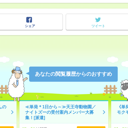
シェア
ツイート
あなたの閲覧履歴からのおすすめ
んの
≪単発＊1日から～≫天王寺動物園／
《単
ナイトズーの受付案内メンバー大募
モク
集！[派遣]