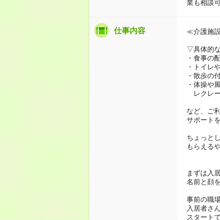
業も相談
仕事内容
≪介護施
▽具体的
・食事の
・トイレ
・散歩の
・体操や
レクレー
など、ご
サポート
ちょっと
もらえる
まずは入
名前と顔
事前の職
入居者さ
スタート