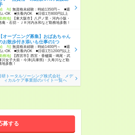
手
[給 与]
無資格未経験：時給1350円～ ■週
払いOK ■扶養内OK ■日収1万800円以上
[勤務地]
【東大阪市】八戸ノ里・河内小阪・
徳庵・石切・ＪＲ河内永和など勤務地多数！
【オープニング募集】おばあちゃん
のお散歩付き添いも仕事の1つ
[給 与]
無資格未経験：時給1400円～ ■週
払いOK ■扶養内OK ■日収1万1200円以上
[勤務地]
【西宮市】西宮・香櫨園・鳴尾・武
庫川女子大前・今津(兵庫県)・久寿川など勤
務地多数！
日研トータルソーシング株式会社 メデ
ィカルケア事業部のバイト一覧へ
応募する