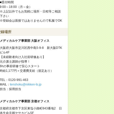
■受付時間
9:00～18:00（月～金）
※上記以外でもお気軽に場所・日程等ご相談
下さい
※登録会は面接ではありませんので私服でOK
登録場所
メディカルケア事業部 大阪オフィス
大阪府大阪市淀川区西中島5-9-8 新大阪DTK
ビル4F
【未経験者向け入社前研修あり】
元介護士講師が指導！
6hの事前研修で安心スタート
時給1,177円＋交通費支給（規定あり）
TEL：0120-991-463
MAIL：
tenshoku@nikken-ts.jp
担当：採用担当
メディカルケア事業部 京都オフィス
京都府京都市下京区東塩小路町843番地2 日
本生命京都ヤサカビル5F