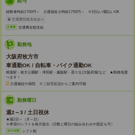
給与
経験者時給1700円～ 介護福祉士時給1750円～ ※日払い/週払いOK
交通費別途支給あり
交通費全額支給
交通費
勤務地
大阪府枚方市
車通勤OK / 自転車・バイク通勤OK
樟葉駅・枚方公園駅・津田駅・藤阪駅・星ケ丘(大阪府)駅など ★勤務地選
べます！
介護施設や病院 ※ご自宅近辺からご案内可能
勤務曜日
週2～3 / 土日祝休
★週2日～（月～日）
※希望のシフトを毎月提出（日数と曜日の組み合わせや固定も可）
シフト制
休日休暇