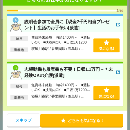
〒101-0034 東京都千代田区神田東紺屋町２８－１ VORT神田2 7F
TEL：0120-936-286
1
担当：担当者
/10
説明会参加で全員に【現金2千円相当プレゼ
ント】生活のお手伝い[派遣]
無資格未経験：時給1400円～ ■週払
給与
応募ページへ
いOK ■扶養内OK ■日収1万1200円
以上
寝屋川市駅 / 香里園駅 / 萱島駅 / …
気になる!
勤務地
気になる！
電話応募
志望動機も履歴書も不要！日収1.1万円～＊未
経験OKの介護[派遣]
メール
LINE
で送る
で送る
無資格未経験：時給1400円～ ■週払
給与
いOK ■扶養内OK ■日収1万1200円
以上
寝屋川市駅 / 香里園駅 / 萱島駅 / …
気になる!
勤務地
シェア
ツイート
ブックマーク
スキップ
どちらも気になる！
あなたの閲覧履歴からの
おすすめ