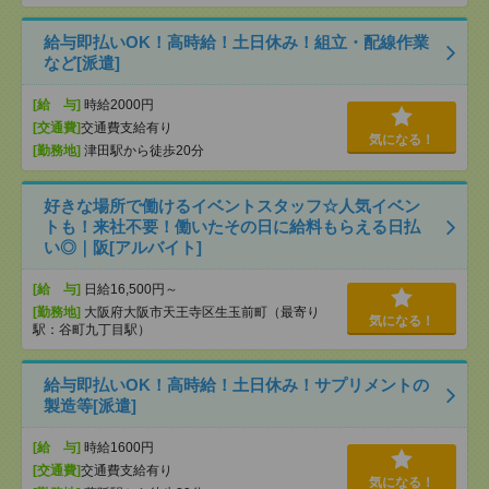
給与即払いOK！高時給！土日休み！組立・配線作業
など[派遣]
[給 与]
時給2000円
[交通費]
交通費支給有り
気になる！
[勤務地]
津田駅から徒歩20分
好きな場所で働けるイベントスタッフ☆人気イベン
トも！来社不要！働いたその日に給料もらえる日払
い◎｜阪[アルバイト]
[給 与]
日給16,500円～
[勤務地]
大阪府大阪市天王寺区生玉前町（最寄り
気になる！
駅：谷町九丁目駅）
給与即払いOK！高時給！土日休み！サプリメントの
製造等[派遣]
[給 与]
時給1600円
[交通費]
交通費支給有り
気になる！