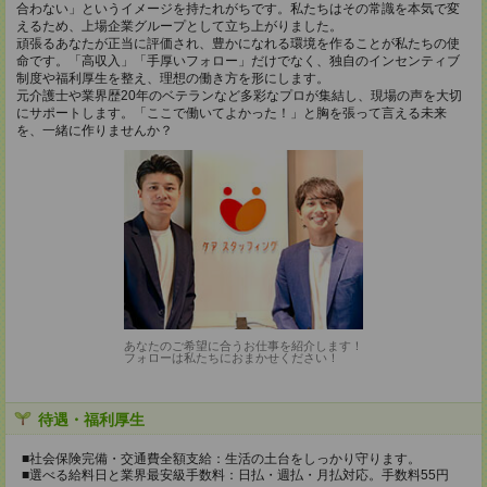
合わない」というイメージを持たれがちです。私たちはその常識を本気で変
えるため、上場企業グループとして立ち上がりました。
頑張るあなたが正当に評価され、豊かになれる環境を作ることが私たちの使
命です。「高収入」「手厚いフォロー」だけでなく、独自のインセンティブ
制度や福利厚生を整え、理想の働き方を形にします。
元介護士や業界歴20年のベテランなど多彩なプロが集結し、現場の声を大切
にサポートします。「ここで働いてよかった！」と胸を張って言える未来
を、一緒に作りませんか？
あなたのご希望に合うお仕事を紹介します！
フォローは私たちにおまかせください！
待遇・福利厚生
■社会保険完備・交通費全額支給：生活の土台をしっかり守ります。
■選べる給料日と業界最安級手数料：日払・週払・月払対応。手数料55円