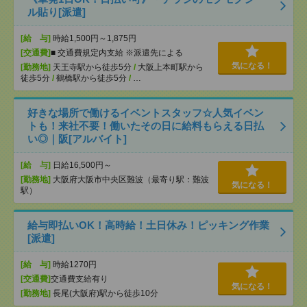
ル貼り[派遣]
[給 与]
時給1,500円～1,875円
[交通費]
■ 交通費規定内支給 ※派遣先による
気になる！
[勤務地]
天王寺駅から徒歩5分
/
大阪上本町駅から
徒歩5分
/
鶴橋駅から徒歩5分
/
…
好きな場所で働けるイベントスタッフ☆人気イベン
トも！来社不要！働いたその日に給料もらえる日払
い◎｜阪[アルバイト]
[給 与]
日給16,500円～
[勤務地]
大阪府大阪市中央区難波（最寄り駅：難波
気になる！
駅）
給与即払いOK！高時給！土日休み！ピッキング作業
[派遣]
[給 与]
時給1270円
[交通費]
交通費支給有り
気になる！
[勤務地]
長尾(大阪府)駅から徒歩10分