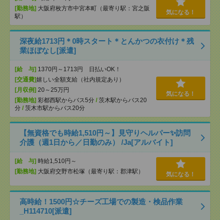
[勤務地]
大阪府枚方市中宮本町（最寄り駅：宮之阪
気になる！
駅）
深夜給1713円＊0時スタート＊とんかつの衣付け＊残
業ほぼなし[派遣]
[給 与]
1370円～1713円 日払いOK！
[交通費]
嬉しい全額支給（社内規定あり）
[月収例]
20～25万円
気になる！
[勤務地]
彩都西駅からバス5分
/
茨木駅からバス20
分
/
茨木市駅からバス20分
【無資格でも時給1,510円～】見守りヘルパー✨訪問
介護（週1日から／日勤のみ） /Ja[アルバイト]
[給 与]
時給1,510円～
[勤務地]
大阪府交野市松塚（最寄り駅：郡津駅）
気になる！
高時給！1500円☆チーズ工場での製造・検品作業
_H114710[派遣]