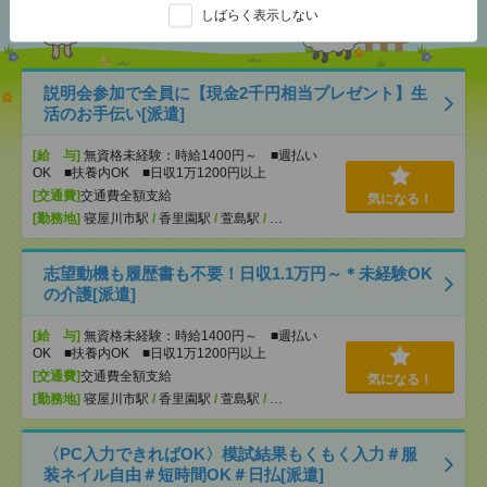
しばらく表示しない
説明会参加で全員に【現金2千円相当プレゼント】生
活のお手伝い[派遣]
[給 与]
無資格未経験：時給1400円～ ■週払い
OK ■扶養内OK ■日収1万1200円以上
[交通費]
交通費全額支給
気になる！
[勤務地]
寝屋川市駅
/
香里園駅
/
萱島駅
/
…
志望動機も履歴書も不要！日収1.1万円～＊未経験OK
の介護[派遣]
[給 与]
無資格未経験：時給1400円～ ■週払い
OK ■扶養内OK ■日収1万1200円以上
[交通費]
交通費全額支給
気になる！
[勤務地]
寝屋川市駅
/
香里園駅
/
萱島駅
/
…
〈PC入力できればOK〉模試結果もくもく入力＃服
装ネイル自由＃短時間OK＃日払[派遣]