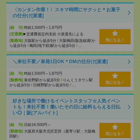
〈カンタン作業！〉スキマ時間にサクッと＊お菓子
の仕分け[派遣]
[給 与]
時給1,500円～1,875円
[交通費]
■ 交通費規定内支給 ※派遣先による
気になる！
[勤務地]
大阪駅から徒歩5分
/
大阪梅田(阪急線)駅か
ら徒歩5分
/
梅田(地下鉄)駅から徒歩5分
/
…
＼来社不要／単発1日OK＊DMの仕分け[派遣]
[給 与]
時給1,500円～1,875円
[勤務地]
泉佐野駅から徒歩5分
/
りんくうタウン駅
気になる！
から徒歩5分
/
日根野駅から徒歩5分
/
…
好きな場所で働けるイベントスタッフ☆人気イベン
トも！来社不要！働いたその日に給料もらえる日払
い◎｜阪[アルバイト]
[給 与]
日給16,500円～
[勤務地]
大阪府大阪市北区芝田（最寄り駅：大阪梅
気になる！
田駅）