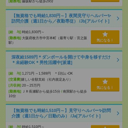
[勤務地]
藤阪駅から徒歩29分
【無資格でも時給1,830円～】夜間見守りヘルパー✨
訪問介護（週1日から／夜勤専従） /Jb[アルバイト]
[給 与]
時給1,830円～
[勤務地]
大阪府枚方市中宮本町（最寄り駅：宮之阪
気になる！
駅）
深夜給1589円＊ダンボールを開けて中身を移すだけ
＊未経験OK＊男性活躍中[派遣]
[給 与]
1,271円 ～1,589円 ＊日払いOK
[交通費]
嬉しい全額支給（社内規定あり）
[月収例]
20～25万円
気になる！
[勤務地]
ＪＲ長瀬駅から徒歩15分
/
南巽駅から徒歩
10分
【無資格でも時給1,510円～】見守りヘルパー✨訪問
介護（週1日から／日勤のみ） /Ja[アルバイト]
[給 与]
時給1,510円～