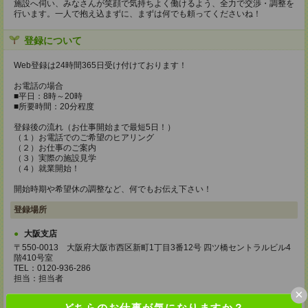
施設へ伺い、みなさんが笑顔で気持ちよく働けるよう、全力で交渉・調整を
行います。一人で抱え込まずに、まずは何でも頼ってくださいね！
登録について
Web登録は24時間365日受け付けております！
お電話の場合
■平日：8時～20時
■所要時間：20分程度
登録後の流れ（お仕事開始まで最短5日！）
（１）お電話でのご希望のヒアリング
（２）お仕事のご案内
（３）実際の施設見学
（４）就業開始！
開始時期や希望休の調整など、何でもお伝え下さい！
登録場所
大阪支店
〒550-0013 大阪府大阪市西区新町1丁目3番12号 四ツ橋セントラルビル4
階410号室
TEL：0120-936-286
担当：担当者
×
東京本社
どちらのお仕事が気になりますか？