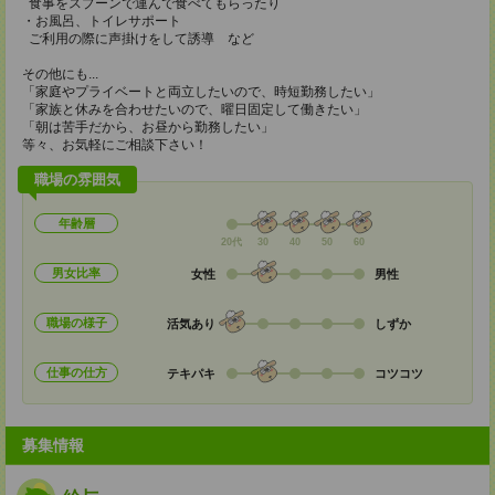
食事をスプーンで運んで食べてもらったり
・お風呂、トイレサポート
ご利用の際に声掛けをして誘導 など
その他にも...
「家庭やプライベートと両立したいので、時短勤務したい」
「家族と休みを合わせたいので、曜日固定して働きたい」
「朝は苦手だから、お昼から勤務したい」
等々、お気軽にご相談下さい！
職場の雰囲気
年齢層
20代
30
40
50
60
男女比率
女性
男性
職場の様子
活気あり
しずか
仕事の仕方
テキパキ
コツコツ
募集情報