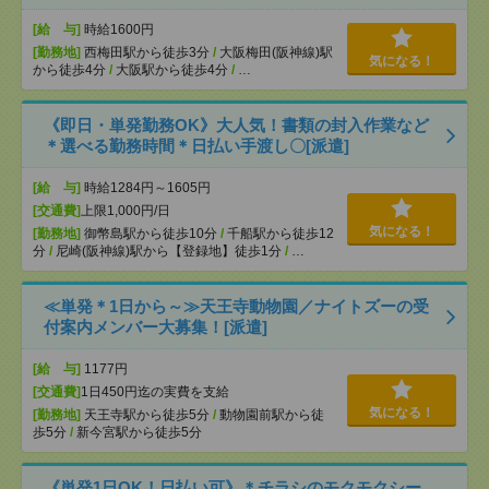
[給 与]
時給1600円
[勤務地]
西梅田駅から徒歩3分
/
大阪梅田(阪神線)駅
気になる！
から徒歩4分
/
大阪駅から徒歩4分
/
…
《即日・単発勤務OK》大人気！書類の封入作業など
＊選べる勤務時間＊日払い手渡し〇[派遣]
[給 与]
時給1284円～1605円
[交通費]
上限1,000円/日
気になる！
[勤務地]
御幣島駅から徒歩10分
/
千船駅から徒歩12
分
/
尼崎(阪神線)駅から【登録地】徒歩1分
/
…
≪単発＊1日から～≫天王寺動物園／ナイトズーの受
付案内メンバー大募集！[派遣]
[給 与]
1177円
[交通費]
1日450円迄の実費を支給
気になる！
[勤務地]
天王寺駅から徒歩5分
/
動物園前駅から徒
歩5分
/
新今宮駅から徒歩5分
《単発1日OK！日払い可》＊チラシのモクモクシー