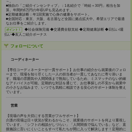
～。
■独自の「ご紹介インセンティブ」：1名紹介で「時給＋30円」相当を加
算。年間約6万円の年収UPも見込めます。
■定期健康診断：年1回実施で心身の健康をサポート。
■全国対応：東京、大阪、名古屋など全国に拠点拡大中。希望エリアで最適
なお仕事をご紹介します。
◆社会保険完備 ◆交通費全額支給 ◆定期健康診断 ◆日払い/週
ポイント！
払い◆友人ご紹介ボーナス
フォローについて
コーディネーター
【専任コーディネーターが一貫サポート】お仕事の紹介から就業後のフォロ
ーまで、現場を知り尽くした一人の担当者が一貫してあなたに寄り添いま
す。職場の雰囲気や人間関係まで熟知しているため、ミスマッチのない的確
なアドバイスが可能。定期的な対話を通じて、お仕事探しの不安から就業中
の小さなお悩みまで、いつでも気軽に相談できる安心のサポート体制を整え
ています。
営業
【現場の声を大切にする営業がフルサポート】
介護の現場は日々状況が変わるからこそ、就業後のサポートを何より重視し
ています。「シフトの相談がしづらい」「人間関係で悩んでいる」など、直
接施設に言いにくいこともすべて私たちが間に入って解決します！定期的に