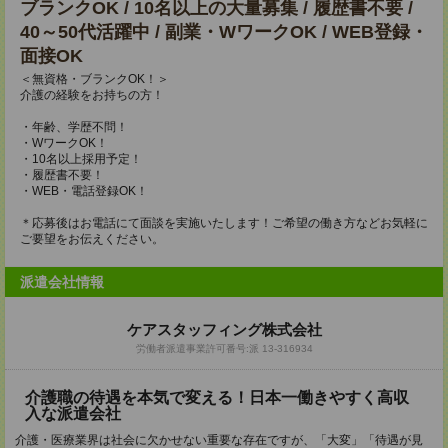
ブランクOK / 10名以上の大量募集 / 履歴書不要 /
40～50代活躍中 / 副業・WワークOK / WEB登録・
面接OK
＜無資格・ブランクOK！＞
介護の経験をお持ちの方！
・年齢、学歴不問！
・WワークOK！
・10名以上採用予定！
・履歴書不要！
・WEB・電話登録OK！
＊応募後はお電話にて面談を実施いたします！ご希望の働き方などお気軽に
ご要望をお伝えください。
派遣会社情報
ケアスタッフィング株式会社
労働者派遣事業許可番号:派 13-316934
介護職の待遇を本気で変える！日本一働きやすく高収
入な派遣会社
介護・医療業界は社会に欠かせない重要な存在ですが、「大変」「待遇が見