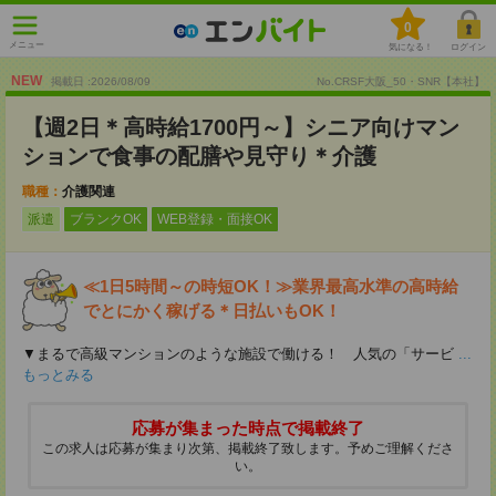
0
メニュー
気になる！
ログイン
NEW
掲載日 :2026
/
08
/
09
No.CRSF大阪_50・SNR【本社】
【週2日＊高時給1700円～】シニア向けマン
ションで食事の配膳や見守り＊介護
職種：
介護関連
派遣
ブランクOK
WEB登録・面接OK
≪1日5時間～の時短OK！≫業界最高水準の高時給
でとにかく稼げる＊日払いもOK！
▼まるで高級マンションのような施設で働ける！ 人気の「サービ
...
もっとみる
応募が集まった時点で掲載終了
この求人は応募が集まり次第、掲載終了致します。予めご理解くださ
い。