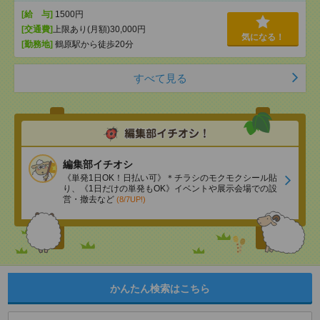
[給 与]
1500円
[交通費]
上限あり(月額)30,000円
気になる！
[勤務地]
鶴原駅から徒歩20分
すべて見る
編集部イチオシ
《単発1日OK！日払い可》＊チラシのモクモクシール貼
り、《1日だけの単発もOK》イベントや展示会場での設
営・撤去など
(8/7UP!)
かんたん検索はこちら